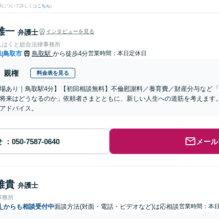
果について詳しくは
こちら
)
雄一
弁護士
インタビューを見る
人はくと総合法律事務所
県
鳥取市
鳥取駅
から徒歩4分
営業時間：本日定休日
|
親権
料金表を見る
場あり｜鳥取駅4分】【初回相談無料】不倫慰謝料／養育費／財産分与など
将来はどうなるのか」依頼者さまとともに、新しい人生への道筋を考えます
アドバイス。
せ
メール
雅貴
弁護士
事務所
県
からも相談受付中
面談方法(対面・電話・ビデオなど)は応相談
営業時間：本