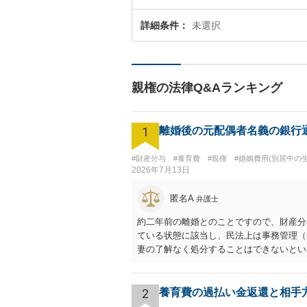
詳細条件
未選択
親権の法律Q&Aランキング
1
離婚後の元配偶者名義の銀行
#財産分与
#養育費
#親権
#婚姻費用(別居中の
2026年7月13日
匿名A
弁護士
約二年前の離婚とのことですので、財産分
ている状態に該当し、民法上は事務管理（
妻の了解なく処分することはできないとい
2
養育費の過払い金返還と相手