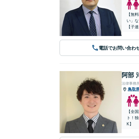
【無料
い」な
【子連
電話でお問い合わ
阿部 
法律事務所Le
鳥取
【全国
ト！独
K】