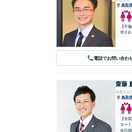
鳥取
【不倫
求され
電話でお問い合わ
齋藤 
弁護士法人
鳥取
【全国
タート
休日相