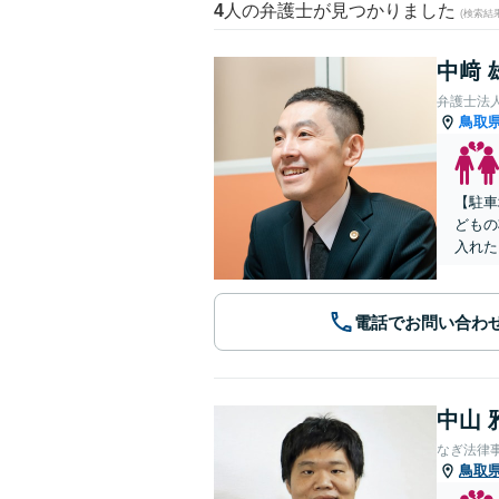
4
人の弁護士が見つかりました
(検索結
中﨑 
弁護士法
鳥取
【駐車
どもの
入れた
電話でお問い合わ
中山 
なぎ法律
鳥取