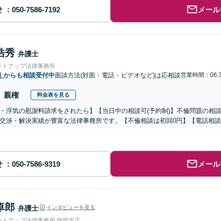
せ
メール
浩秀
弁護士
ートアップ法律事務所
県
からも相談受付中
面談方法(対面・電話・ビデオなど)は応相談
営業時間：06:
親権
料金表を見る
・浮気の慰謝料請求をされたら】【当日中の相談可(予約制)】不倫問題の相談
交渉・解決実績が豊富な法律事務所です。【不倫相談は初回0円】【電話相談
せ
メール
卓郎
弁護士
インタビューを見る
ートアップ法律事務所 静岡支店