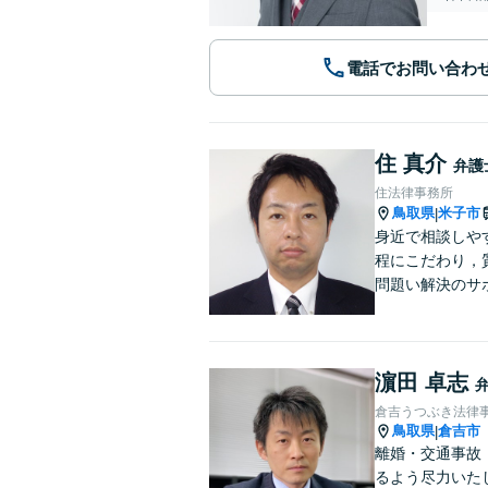
電話でお問い合わ
住 真介
弁護
住法律事務所
鳥取県
米子市
|
身近で相談しや
程にこだわり，
問題い解決のサ
濵田 卓志
倉吉うつぶき法律
鳥取県
倉吉市
|
離婚・交通事故
るよう尽力いた