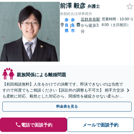
前澤 毅彦
弁護士
南都総合法律事務所
近鉄奈良駅
営業時間：10:00~1
奈
奈
8:00（土日祝日）
良
良
から徒歩3
|
県
市
分
親族関係による離婚問題
【初回相談無料】人生をかけての決断です。即決できないのは当然で
すので何度でもご相談ください【訴訟外の調整も不可欠】 相手方交渉
も柔軟に対応、毅然とした対応から、関係性を破綻させない柔らかな
対応まで、必要に応じて行います【近鉄奈良駅3分】
料金表を見る
電話で面談予約
メールで面談予約