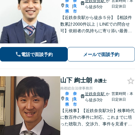
奈
奈
近鉄奈良駅
か
営業時間：本
良
良
|
日定休日
ら徒歩5分
県
市
【近鉄奈良駅から徒歩５分】【相談件
数累計2000件以上｜LINEでの問合せ
可】依頼者の気持ちに寄り添い最善の
解決策をご提案します。交通事故・相
続・借金・など幅広く対応【オンライ
ン法律相談可能】
電話で面談予約
メールで面談予約
山下 絢士朗
弁護士
南都総合法律事務所
奈
奈
近鉄奈良駅
か
営業時間：本
良
良
|
日定休日
ら徒歩3分
県
市
【元検事】【近鉄奈良駅3分】検事時代
に数百件の事件に対応。これまでに培
った聴取力、交渉力、事件を見通す分
析力で、依頼者の方が最善の選択をす