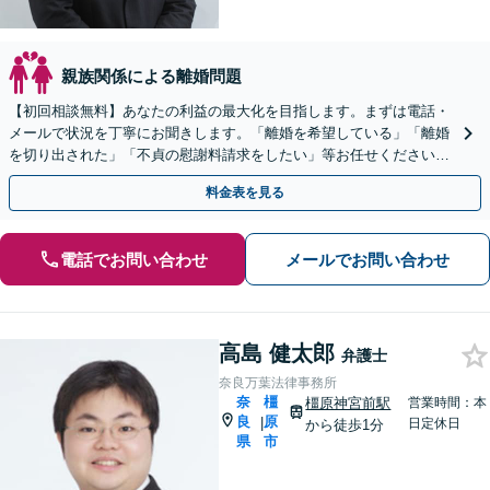
親族関係による離婚問題
【初回相談無料】あなたの利益の最大化を目指します。まずは電話・
メールで状況を丁寧にお聞きします。「離婚を希望している」「離婚
を切り出された」「不貞の慰謝料請求をしたい」等お任せください。
【リーズナブルな料金設定】
料金表を見る
電話でお問い合わせ
メールでお問い合わせ
高島 健太郎
弁護士
奈良万葉法律事務所
奈
橿
橿原神宮前駅
営業時間：本
良
原
|
日定休日
から徒歩1分
県
市