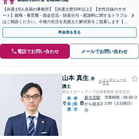
【弁護士8人在籍の事務所】【弁護士歴10年以上】【女性目線のサポ
ート】親権・養育費・面会交流・財産分与・慰謝料に関するトラブル
はご相談ください。今後の生活を見据えた解決策をご提案します【近
鉄奈良駅4分】【夜間・休日の相談可能】
料金表を見る
電話でお問い合わせ
メールでお問い合わせ
山本 真生
弁
インタビューを
見る
護士
東京スタートアップ法律事務所 奈良支店
新大宮駅
営業時間：06:30~2
奈
奈
2:00（土日祝日）
良
良
から徒歩3
|
県
市
分