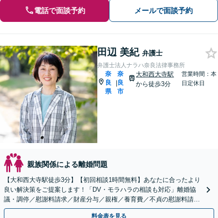
電話で面談予約
メールで面談予約
田辺 美紀
弁護士
弁護士法人ナラハ奈良法律事務所
奈
奈
大和西大寺駅
営業時間：本
良
良
|
日定休日
から徒歩3分
県
市
親族関係による離婚問題
【大和西大寺駅徒歩3分】【初回相談1時間無料】あなたに合ったより
良い解決策をご提案します！「DV・モラハラの相談も対応」離婚協
議・調停／慰謝料請求／財産分与／親権／養育費／不貞の慰謝料請求
など【完全個室】【キッズスペース有り♪お子様連れ可】
料金表を見る