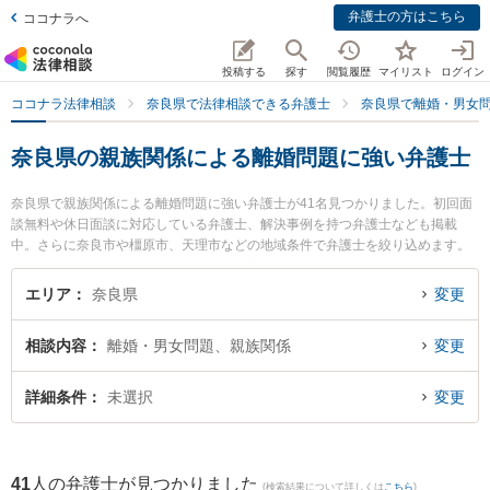
弁護士の方はこちら
ココナラへ
投稿する
探す
閲覧履歴
マイリスト
ログイン
ココナラ法律相談
奈良県で法律相談できる弁護士
奈良県で離婚・男女
奈良県の親族関係による離婚問題に強い弁護士
奈良県で親族関係による離婚問題に強い弁護士が41名見つかりました。初回面
談無料や休日面談に対応している弁護士、解決事例を持つ弁護士なども掲載
中。さらに奈良市や橿原市、天理市などの地域条件で弁護士を絞り込めます。
離婚・男女問題に関係する財産分与や養育費、親権等の細かな分野での絞り込
み検索もでき便利です。特に弁護士法人ナラハ奈良法律事務所の林 揚子弁護士
エリア
奈良県
変更
や弁護士法人ナラハ奈良法律事務所の田辺 美紀弁護士、弁護士法人ナラハ奈良
法律事務所の金丸 有希弁護士のプロフィール情報や弁護士費用、強みなどが注
相談内容
離婚・男女問題、親族関係
変更
目されています。『奈良県で土日や夜間に発生した親族関係による離婚問題の
トラブルを今すぐに弁護士に相談したい』『親族関係による離婚問題のトラブ
ル解決の実績豊富な近くの弁護士を検索したい』『初回相談無料で親族関係に
詳細条件
未選択
変更
よる離婚問題を法律相談できる奈良県内の弁護士に相談予約したい』などでお
困りの相談者さんにおすすめです。
41
人の弁護士が見つかりました
(検索結果について詳しくは
こちら
)