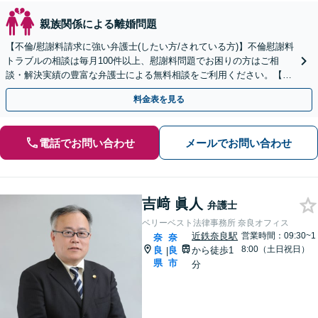
親族関係による離婚問題
【不倫/慰謝料請求に強い弁護士(したい方/されている方)】不倫慰謝料
トラブルの相談は毎月100件以上、慰謝料問題でお困りの方はご相
談・解決実績の豊富な弁護士による無料相談をご利用ください。【不
倫相談は初回0円】【奈良県全域対応】
料金表を見る
電話でお問い合わせ
メールでお問い合わせ
吉﨑 眞人
弁護士
ベリーベスト法律事務所 奈良オフィス
近鉄奈良駅
営業時間：09:30~1
奈
奈
8:00（土日祝日）
良
良
から徒歩1
|
県
市
分