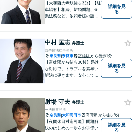
【大和西大寺駅徒歩3分】【駐
詳細を見
車場有】相続、離婚問題、企
る
業法務など。依頼者様の話を
親身になって聞き、最善の方
向性を示す弁護士でありたい
と思っています。「こんなこ
中村 匡志
と聞いても良いのかな」など
弁護士
と思わず、ぜひ一度ご相談く
西奈良法律事務所
ださい。【お子様連れ相談
奈良県
奈良市
富雄駅
から徒歩1分
|
可】
【富雄駅から徒歩30秒】迅速
詳細を見
な対応で、トラブルを素早い
る
解決に導きます。安心して話
せる雰囲気ですので、まずは
お気軽にご相談ください。刑
事事件・離婚/男女問題・相
射場 守夫
続・遺言・交通事故・借金・
弁護士
債務整理などはお任せくださ
一法律事務所
い。
奈良県
大和高田市
高田駅
から徒歩8分
|
【夜間休日対応可能】問題解
詳細を見
決のはじめの一歩をお手伝い
る