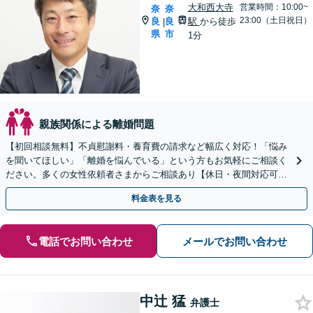
大和西大寺
営業時間：10:00~
奈
奈
23:00（土日祝日）
良
良
駅
から徒歩
|
県
市
1分
親族関係による離婚問題
【初回相談無料】不貞慰謝料・養育費の請求など幅広く対応！「悩み
を聞いてほしい」「離婚を悩んでいる」という方もお気軽にご相談く
ださい。多くの女性依頼者さまからご相談あり【休日・夜間対応可】
【大和西大寺駅1分】
料金表を見る
電話でお問い合わせ
メールでお問い合わせ
中辻 猛
弁護士