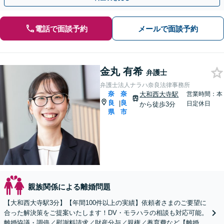
電話で面談予約
メールで面談予約
金丸 有希
弁護士
弁護士法人ナラハ奈良法律事務所
奈
奈
大和西大寺駅
営業時間：本
良
良
|
日定休日
から徒歩3分
県
市
親族関係による離婚問題
【大和西大寺駅3分】【年間100件以上の実績】依頼者さまのご要望に
合った解決策をご提案いたします！DV・モラハラの相談も対応可能。
離婚協議・調停／慰謝料請求／財産分与／親権／養育費など【離婚の