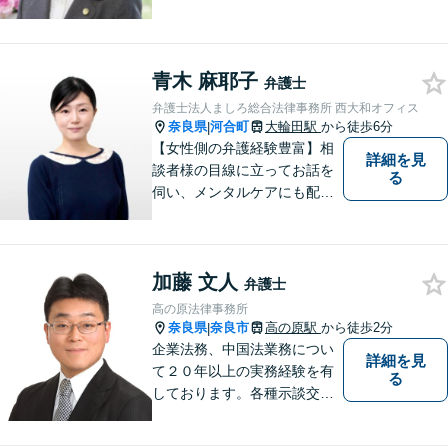
納得のできる結果に向けて最
善を尽くします。【元非常勤
調停官の経験】交渉ごとなら
青木 麻耶子
お任せください！あなたのお
弁護士
悩み、とことんお聞きしま
弁護士法人ましろ総合法律事務所 西大和オフィス
す。
奈良県
河合町
大輪田駅
から徒歩6分
|
【女性側の弁護経験豊富】相
詳細を見
談者様の目線に立ってお話を
る
伺い、メンタルケアにも配慮
しながら、懇切丁寧に対応し
ます。【離婚/債務整理】あら
ゆる法的手段を駆使した解決
加藤 文人
策をご提案【LINE利用可】
弁護士
【平日夜間、土日祝日、応相
高の原法律事務所
談】
奈良県
奈良市
高の原駅
から徒歩2分
|
企業法務、中国法業務につい
詳細を見
て２０年以上の実務経験を有
る
しております。各種示談交
渉、契約案件、海外取引等で
お悩みの場合は、お気軽にご