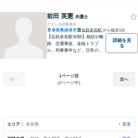
八木西口駅3分】 奈良あさひ
法律事務所は離婚問題・不貞
前田 英憲
問題のみを扱う法律事務所で
弁護士
す。離婚をお考えの方は一度
アダム法律事務所
ご相談ください。
奈良県
奈良市
近鉄奈良駅
から徒歩1分
|
【近鉄奈良駅30秒】相続や離
詳細を見
婚、交通事故、金銭トラブ
る
ル、刑事事件など、日常の中
で突然起こる法律問題に幅広
く対応しています。奈良県で
弁護士をお探しの方は、まず
1ページ目
はお気軽にご相談ください。
前へ
次へ
(2ページ中)
【初回相談料60分5,500円】
【分かりやすい説明】
エリア
奈良県
変更