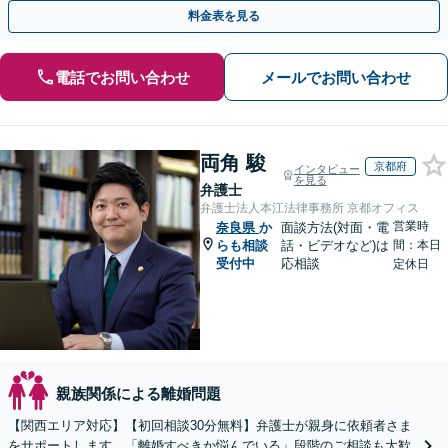
ン」もあります【平日の初回相談無料】【当日相談可能】
料金表を見る
電話でお問い合わせ
メールでお問い合わせ
両角 駿
京都府
インタビュー
を見る
弁護士
弁護士法人本江法律事務所 京都オフィス
営業時
奈良県
か
面談方法(対面・電
らも相談
話・ビデオなど)は
間：本日
受付中
応相談
定休日
親族関係による離婚問題
【関西エリア対応】【初回相談30分無料】弁護士が親身に依頼者さま
をサポートします。「離婚すべきか悩んでいる」段階のご相談も大歓