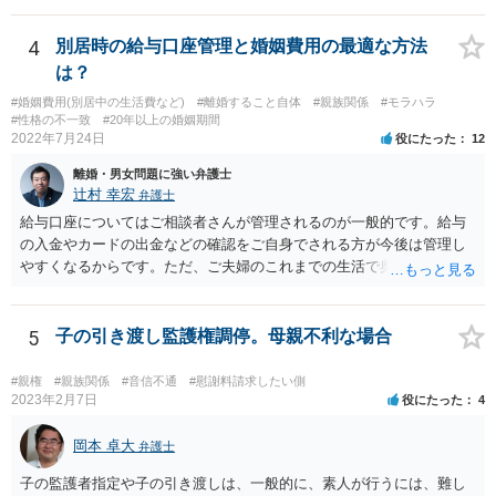
則はありませんが、道義的責任を果たさないことで、他人からの信用
を無くす、不遇を受けるなどの一般的にはそのような事実上の不利益
4
別居時の給与口座管理と婚姻費用の最適な方法
が生じます。
は？
#婚姻費用(別居中の生活費など)
#離婚すること自体
#親族関係
#モラハラ
#性格の不一致
#20年以上の婚姻期間
2022年7月24日
役にたった
12
離婚・男女問題に強い弁護士
辻村 幸宏
弁護士
給与口座についてはご相談者さんが管理されるのが一般的です。給与
の入金やカードの出金などの確認をご自身でされる方が今後は管理し
やすくなるからです。ただ、ご夫婦のこれまでの生活で奥様が管理さ
れており不当な出金をしないというのであれば、それはそのまま維持
しても構わないとは思います。 隠し財産といっても、収入は給与だけ
で隠しようがないでしょうし、今わかっていない財産がないのであれ
5
子の引き渡し監護権調停。母親不利な場合
ば別居後に新たな財産ができてもお互いに分与を主張できないことに
はなりますので杞憂ということになろうかと思います。 婚姻費用を渡
#親権
#親族関係
#音信不通
#慰謝料請求したい側
さないというおそれを奥様が抱くのはやむない面もあるとは思います
2023年2月7日
役にたった
4
が、ここは信じていただくしかないですし、婚姻費用の金額の合意が
できるかどうかの方が重要だと思います（合意できなれば納得した金
岡本 卓大
弁護士
額をもらえないという意味では、奥様の不満は残るからです）。 特別
子の監護者指定や子の引き渡しは、一般的に、素人が行うには、難し
経費という問題はあるのですが、一般には、収入から婚姻費用は定め