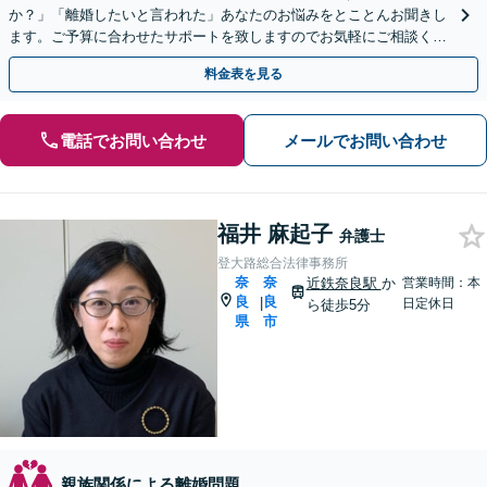
か？」「離婚したいと言われた」あなたのお悩みをとことんお聞きし
ます。ご予算に合わせたサポートを致しますのでお気軽にご相談くだ
さい。【完全個室】【法テラス利用可】【初回面談無料】
料金表を見る
電話でお問い合わせ
メールでお問い合わせ
福井 麻起子
弁護士
登大路総合法律事務所
奈
奈
近鉄奈良駅
か
営業時間：本
良
良
|
日定休日
ら徒歩5分
県
市
親族関係による離婚問題