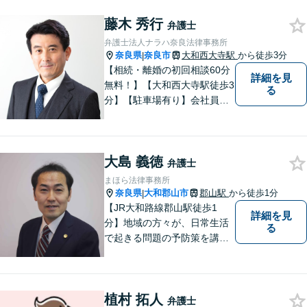
連絡ください。
藤木 秀行
弁護士
弁護士法人ナラハ奈良法律事務所
奈良県
奈良市
大和西大寺駅
から徒歩3分
|
【相続・離婚の初回相談60分
詳細を見
無料！】【大和西大寺駅徒歩3
る
分】【駐車場有り】会社員を
経験したことで「普通の人」
の感覚を大切にしています。
少しでも気になることがあり
大島 義徳
ましたら、どうぞお気軽にご
弁護士
相談ください。【お子様連れ
まほら法律事務所
相談可】
奈良県
大和郡山市
郡山駅
から徒歩1分
|
【JR大和路線郡山駅徒歩1
詳細を見
分】地域の方々が、日常生活
る
で起きる問題の予防策を講じ
たい時や、既に問題を抱えて
何から手を付けてよいか分か
らない時に、まず相談できる
植村 拓人
身近な弁護士を目指していま
弁護士