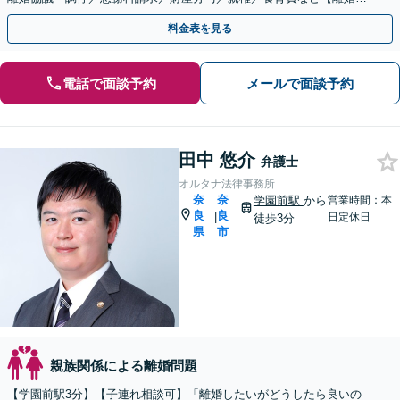
初回60分相談無料】【お子さま連れOK】
料金表を見る
電話で面談予約
メールで面談予約
田中 悠介
弁護士
オルタナ法律事務所
奈
奈
学園前駅
から
営業時間：本
良
良
|
日定休日
徒歩3分
県
市
親族関係による離婚問題
【学園前駅3分】【子連れ相談可】「離婚したいがどうしたら良いの