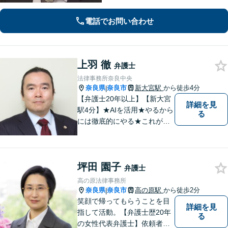
る手助けをいたします。経験の全てを
注ぎ、地元奈良のために尽くします。
電話でお問い合わせ
【法テラス利用可】
上羽 徹
弁護士
法律事務所奈良中央
奈良県
奈良市
新大宮駅
から徒歩4分
|
【弁護士20年以上】【新大宮
詳細を見
駅4分】★AIを活用★やるから
る
には徹底的にやる★これが私
のスタイルです。ご相談者に
とって少しでもプラスになる
のであれば、どのような努力
坪田 園子
も惜しみません！「不安を安
弁護士
心に」丁寧にサポートしま
高の原法律事務所
す。お気軽にご相談ください
奈良県
奈良市
高の原駅
から徒歩2分
|
笑顔で帰ってもらうことを目
詳細を見
指して活動。【弁護士歴20年
る
の女性代表弁護士】依頼者の