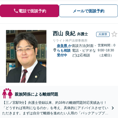
電話で面談予約
メールで面談予約
西山 良紀
弁護士
兵庫県
リライト神戸法律事務所
営業時間：0
奈良県
か
面談方法(対面・
らも相談
電話・ビデオな
9:00~18:30
受付中
ど)は応相談
（土曜日）
親族関係による離婚問題
【三ノ宮駅9分】弁護士登録以来、約16年の離婚問題対応実績あり！
「どうすれば有利になるのか」を考え、具体的にアドバイスさせてい
ただきます。まずは自分で離婚を進めたい人用の「バックアッププラ