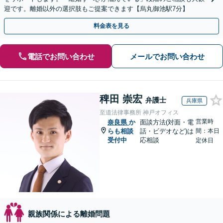
迎です。離婚以外の選択肢もご提案できます【烏丸御池駅7分】
料金表を見る
電話でお問い合わせ
メールでお問い合わせ
稗田 崇宏
弁護士
兵庫県
至道法律事務所 神戸オフィス
営業時
奈良県
か
面談方法(対面・電
らも相談
話・ビデオなど)は
間：本日
受付中
応相談
定休日
親族関係による離婚問題