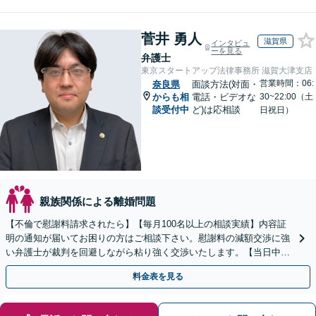
菅井 勇人
滋賀県
インタビュ
ーを見る
弁護士
東京スタートアップ法律事務所 滋賀大津支店
営業時間：06:
奈良県
面談方法(対面・
からも相
電話・ビデオな
30~22:00（土
談受付中
ど)は応相談
日祝日）
親族関係による離婚問題
【不倫で慰謝料請求されたら】【毎月100名以上の相談実績】内容証
明の通知が届いてお困りの方はご相談下さい。慰謝料の減額交渉に強
い弁護士が裁判を回避しながら粘り強く交渉いたします。【当日中の
相談可(予約制)】【関西エリア全域対応】
料金表を見る