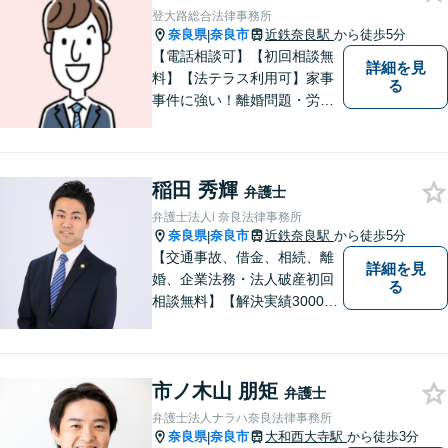
す。
登大路総合法律事務所
奈良県
奈良市
近鉄奈良駅
から徒歩5分
|
【電話相談可】【初回相談無
詳細を見
料】【法テラス利用可】家事
る
事件に強い！離婚問題・労働
問題・借金トラブルなど幅広
く解決。丁寧なサポート＆親
身な姿勢を心がけて対応！相
稲田 秀輝
談しやすい弁護士を目指す
弁護士
【夜間・休日面談可】【完全
弁護士法人i 奈良法律事務所
個室】【近鉄奈良駅5分】
奈良県
奈良市
近鉄奈良駅
から徒歩5分
|
【交通事故、借金、相続、離
詳細を見
婚、企業法務・法人破産初回
る
相談無料】【解決実績3000件
超】 交通事故・借金（債務整
理）・離婚・相続・労働問
題・不動産トラブル・企業法
市ノ木山 朋矩
務のお悩みは【弁護士法人ｉ
弁護士
（アイ）奈良法律事務所】に
弁護士法人ナラハ奈良法律事務所
おまかせください！
奈良県
奈良市
大和西大寺駅
から徒歩3分
|