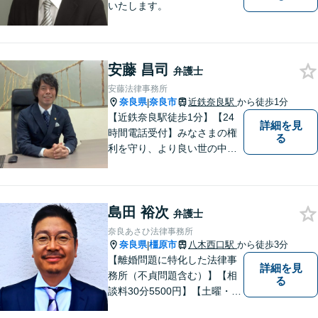
いたします。
安藤 昌司
弁護士
安藤法律事務所
奈良県
奈良市
近鉄奈良駅
から徒歩1分
|
【近鉄奈良駅徒歩1分】【24
詳細を見
時間電話受付】みなさまの権
る
利を守り、より良い世の中に
していくことに全力を尽くし
ます。金銭問題／男女問題／
交通事故／刑事事件に注力し
島田 裕次
ています。法律トラブルでお
弁護士
悩みごとがありましたら、お
奈良あさひ法律事務所
気軽にご相談ください。
奈良県
橿原市
八木西口駅
から徒歩3分
|
【離婚問題に特化した法律事
詳細を見
務所（不貞問題含む）】【相
る
談料30分5500円】【土曜・夜
間対応可】【大和八木駅5分・