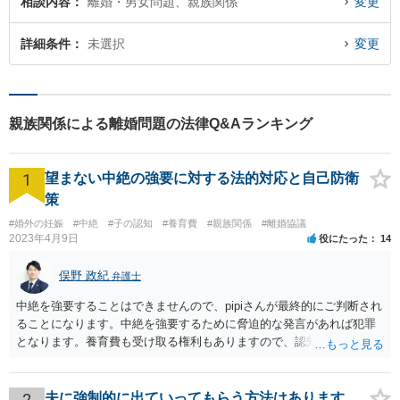
相談内容
離婚・男女問題、親族関係
変更
詳細条件
未選択
変更
親族関係による離婚問題の法律Q&Aランキング
1
望まない中絶の強要に対する法的対応と自己防衛
策
#婚外の妊娠
#中絶
#子の認知
#養育費
#親族関係
#離婚協議
2023年4月9日
役にたった
14
俣野 政紀
弁護士
中絶を強要することはできませんので、pipiさんが最終的にご判断され
ることになります。中絶を強要するために脅迫的な発言があれば犯罪
となります。養育費も受け取る権利もありますので、認知等につきお
相手がきちんと対応しないのであれば弁護士にご相談されることをお
勧めします。
2
夫に強制的に出ていってもらう方法はあります