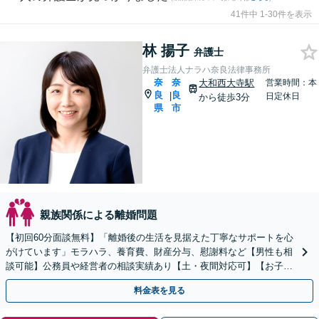
41件中 1-30件を表示
林 揚子
弁護士
弁護士法人ナラハ奈良法律事務所
奈
奈
大和西大寺駅
営業時間：本
良
良
|
日定休日
から徒歩3分
県
市
親族関係による離婚問題
【初回60分面談無料】「離婚後の生活を見据えた丁寧なサポートを心
がけています」モラハラ、養育費、財産分与、慰謝料など【男性も相
談可能】公務員や経営者の相談実績あり【土・夜間対応可】【お子様
連れOK】
料金表を見る