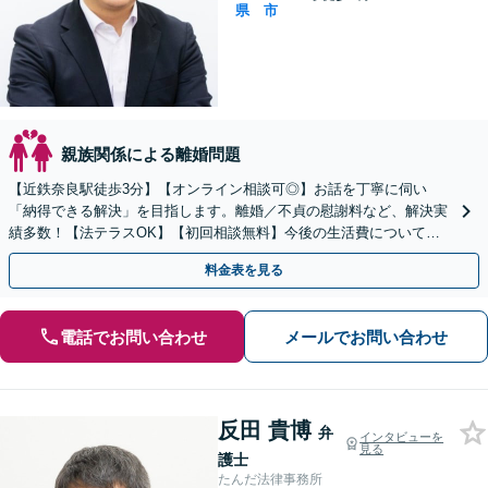
県
市
親族関係による離婚問題
【近鉄奈良駅徒歩3分】【オンライン相談可◎】お話を丁寧に伺い
「納得できる解決」を目指します。離婚／不貞の慰謝料など、解決実
績多数！【法テラスOK】【初回相談無料】今後の生活費について不
安な方、まずはお電話ください。
料金表を見る
電話でお問い合わせ
メールでお問い合わせ
反田 貴博
弁
インタビューを
見る
護士
たんだ法律事務所