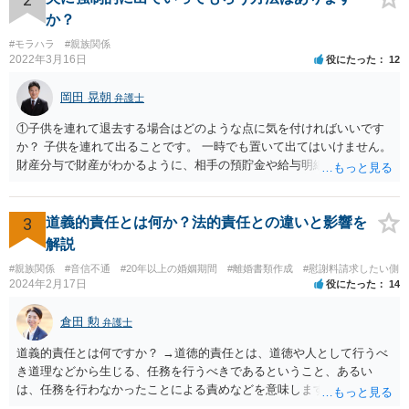
か？
#モラハラ
#親族関係
2022年3月16日
役にたった
12
岡田 晃朝
弁護士
①子供を連れて退去する場合はどのような点に気を付ければいいです
か？ 子供を連れて出ることです。 一時でも置いて出てはいけません。
財産分与で財産がわかるように、相手の預貯金や給与明細などの記録
をコピーしておくことです。 ②私たちが出ていっても夫が私の実家か
ら立ち退かない場合は明渡し請求訴訟を提起することになりますか？
はい。 もっとも、調停の中で明け渡しを打診し、それでも出ないとき
3
道義的責任とは何か？法的責任との違いと影響を
はということになるでしょう。
解説
#親族関係
#音信不通
#20年以上の婚姻期間
#離婚書類作成
#慰謝料請求したい側
2024年2月17日
役にたった
14
倉田 勲
弁護士
道義的責任とは何ですか？ →道徳的責任とは、道徳や人として行うべ
き道理などから生じる、任務を行うべきであるということ、あるい
は、任務を行わなかったことによる責めなどを意味します。 道義的責
任では、倫理ないし道徳上の責任のため法的責任のような強制力や罰