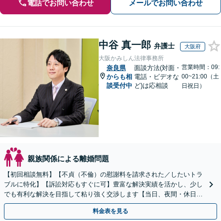
電話でお問い合わせ
メールでお問い合わせ
中谷 真一郎
弁護士
大阪府
大阪かみしん法律事務所
営業時間：09:
奈良県
面談方法(対面・
からも相
電話・ビデオな
00~21:00（土
談受付中
ど)は応相談
日祝日）
親族関係による離婚問題
【初回相談無料】【不貞（不倫）の慰謝料を請求された／したいトラ
ブルに特化】【訴訟対応もすぐに可】豊富な解決実績を活かし、少し
でも有利な解決を目指して粘り強く交渉します【当日、夜間・休日相
談可】
料金表を見る