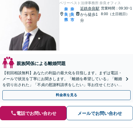
ベリーベスト法律事務所 奈良オフィス
近鉄奈良駅
営業時間：09:30~1
奈
奈
8:00（土日祝日）
良
良
から徒歩1
|
県
市
分
親族関係による離婚問題
【初回相談無料】あなたの利益の最大化を目指します。まずは電話・
メールで状況を丁寧にお聞きします。「離婚を希望している」「離婚
を切り出された」「不貞の慰謝料請求をしたい」等お任せください。
【リーズナブルな料金設定】
料金表を見る
電話でお問い合わせ
メールでお問い合わせ