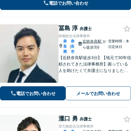
電話でお問い合わせ
法書士・不動産鑑定士など」相続に関
わる問題を総合的に解決へ導きます
冨島 淳
弁護士
南都総合法律事務所
奈
奈
近鉄奈良駅
か
営業時間：本
良
良
|
日定休日
ら徒歩3分
県
市
【近鉄奈良駅徒歩3分】【地元で30年信
頼されてきた法律事務所】困っている
人を助けたくて弁護士になりました。
依頼者のためにベストを尽くし、最後
まで走り抜けます。労働問題、相続、
借金でお困りの方はぜひ一度ご相談く
電話でお問い合わせ
メールでお問い合わせ
ださい。
瀧口 勇
弁護士
登大路総合法律事務所