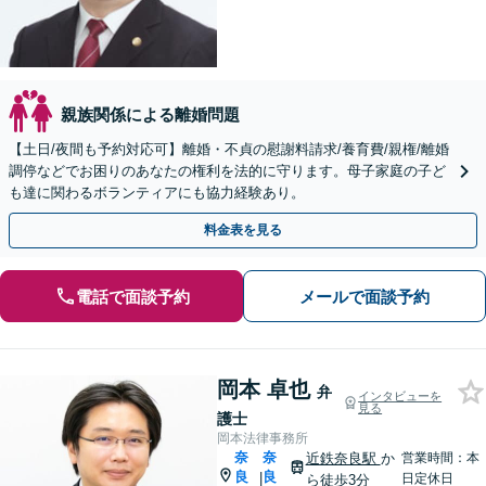
親族関係による離婚問題
【土日/夜間も予約対応可】離婚・不貞の慰謝料請求/養育費/親権/離婚
調停などでお困りのあなたの権利を法的に守ります。母子家庭の子ど
も達に関わるボランティアにも協力経験あり。
料金表を見る
電話で面談予約
メールで面談予約
岡本 卓也
弁
インタビューを
見る
護士
岡本法律事務所
奈
奈
近鉄奈良駅
か
営業時間：本
良
良
|
日定休日
ら徒歩3分