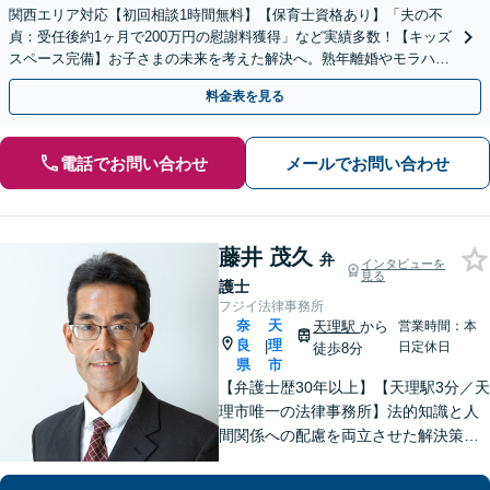
関西エリア対応【初回相談1時間無料】【保育士資格あり】「夫の不
貞：受任後約1ヶ月で200万円の慰謝料獲得」など実績多数！【キッズ
スペース完備】お子さまの未来を考えた解決へ。熟年離婚やモラハラ
のご相談多数【Web面談・電話相談・夜間相談OK】
料金表を見る
電話でお問い合わせ
メールでお問い合わせ
藤井 茂久
弁
インタビューを
見る
護士
フジイ法律事務所
奈
天
天理駅
から
営業時間：本
良
理
|
日定休日
徒歩8分
県
市
【弁護士歴30年以上】【天理駅3分／天
理市唯一の法律事務所】法的知識と人
間関係への配慮を両立させた解決策を
ご提案いたします。「士業との連携で
トータルサポートを実現／税理士・司