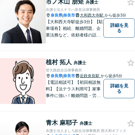
市ノ木山 朋矩
続・遺言・交通事故・借金・
弁護士
債務整理などはお任せくださ
弁護士法人ナラハ奈良法律事務所
い。
奈良県
奈良市
大和西大寺駅
から徒歩3分
|
【大和西大寺駅徒歩3分】【駐
詳細を見
車場有】相続、離婚問題、企
る
業法務など。依頼者様の話を
親身になって聞き、最善の方
向性を示す弁護士でありたい
と思っています。「こんなこ
植村 拓人
と聞いても良いのかな」など
弁護士
と思わず、ぜひ一度ご相談く
登大路総合法律事務所
ださい。【お子様連れ相談
奈良県
奈良市
近鉄奈良駅
から徒歩5分
|
可】
【電話相談可】【初回相談無
詳細を見
料】【法テラス利用可】家事
る
事件に強い！離婚問題・労働
問題・借金トラブルなど幅広
く解決。丁寧なサポート＆親
身な姿勢を心がけて対応！相
青木 麻耶子
談しやすい弁護士を目指す
弁護士
【夜間・休日面談可】【完全
弁護士法人ましろ総合法律事務所 西大和オフィス