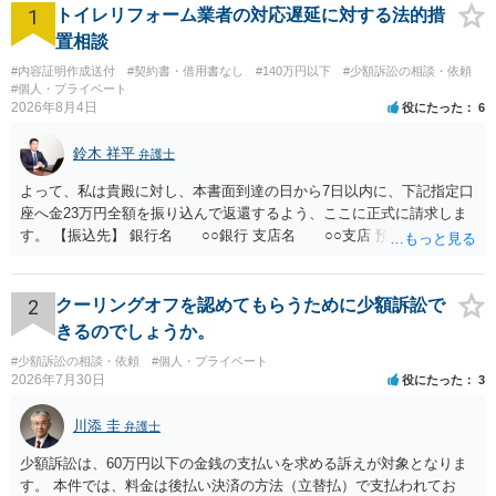
1
トイレリフォーム業者の対応遅延に対する法的措
置相談
#内容証明作成送付
#契約書・借用書なし
#140万円以下
#少額訴訟の相談・依頼
#個人・プライベート
2026年8月4日
役にたった
6
鈴木 祥平
弁護士
よって、私は貴殿に対し、本書面到達の日から7日以内に、下記指定口
座へ金23万円全額を振り込んで返還するよう、ここに正式に請求しま
す。 【振込先】 銀行名 ○○銀行 支店名 ○○支店 預金種別 普通
口座番号 ○○○○○○○ 口座名義 ○○○○ 万一、上記期限までに返金がな
されない場合には、貴殿には任意に返金する意思がないものと判断
し、やむを得ず、返還金23万円及びこれに対する遅延損害金の支払い
2
クーリングオフを認めてもらうために少額訴訟で
を求める民事訴訟、支払督促その他必要な法的手続を直ちに講じま
きるのでしょうか。
す。 その際には、訴訟に要する費用その他法令上認められる金員につ
#少額訴訟の相談・依頼
#個人・プライベート
いても併せて請求する予定ですので、あらかじめ申し添えます。 本件
2026年7月30日
役にたった
3
は、貴殿自らが契約を解約したことによって生じた返還義務の履行を
求めるものにすぎません。貴殿の仕入先との取引関係や返金時期など
川添 圭
弁護士
の内部事情は、私に対する返還義務の発生や履行時期には何ら影響を
及ぼすものではありません。 これ以上、本件の解決を不必要に遅延さ
少額訴訟は、60万円以下の金銭の支払いを求める訴えが対象となりま
せることなく、誠意をもって速やかに返金手続を履行されるよう、強
す。 本件では、料金は後払い決済の方法（立替払）で支払われてお