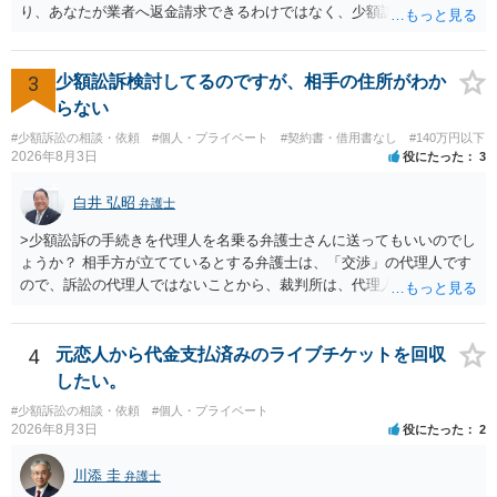
く求めます。 以上
り、あなたが業者へ返金請求できるわけではなく、少額訴訟は使えな
いと思われます。 当該事業者と後払い決済業者を被告として債務不存
在確認請求訴訟を提起することも考えられますが、まずは後払い決済
業者へ（原契約のクーリング・オフの証拠の写しとともに）支払拒絶
3
少額訟訴検討してるのですが、相手の住所がわか
の通知書を送り、もし訴訟や支払督促を行ってきた場合には全面的に
らない
争う、というやり方がベターではないかと思います。弁護士会の相談
#少額訴訟の相談・依頼
#個人・プライベート
#契約書・借用書なし
#140万円以下
センター等で、消費者問題に強い弁護士（消費者保護委員会に所属し
2026年8月3日
役にたった
3
ているなど）へ相談されることをお勧めします。
白井 弘昭
弁護士
>少額訟訴の手続きを代理人を名乗る弁護士さんに送ってもいいのでし
ょうか？ 相手方が立てているとする弁護士は、「交渉」の代理人です
ので、訴訟の代理人ではないことから、裁判所は、代理人宛ての訴状
を受け取ることは無いと思われます。 なお、交渉段階で代理人が就い
ている場合は、相手方（被告）の住所で訴状を作成提出し、裁判所に
代理人が就いていたことを知らせると（訴状の記載内容から明らかな
4
元恋人から代金支払済みのライブチケットを回収
場合も）、裁判所が当該代理人弁護士に事前連絡し、引き続き訴訟も
したい。
受任するかを聞いたうえで、受任の意志が明らかになったところで、
#少額訴訟の相談・依頼
#個人・プライベート
直接被告に送達するのではなく、代理人に訴状の受領を促すこともあ
2026年8月3日
役にたった
2
ります。 ラインのやり取りでしか証拠がないと、実際の本人性が明ら
かではありません。もちろん弁護士（２０万円の請求で代理人弁護士
川添 圭
弁護士
に委任するかも疑わしいのですが）も住所は明らかにしないでしょ