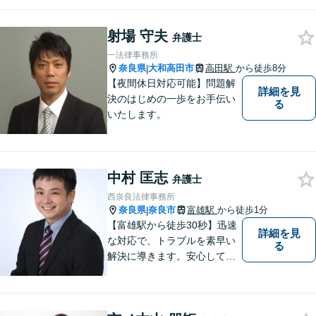
お悩みの場合は、お気軽にご
連絡ください。
射場 守夫
弁護士
一法律事務所
奈良県
大和高田市
高田駅
から徒歩8分
|
【夜間休日対応可能】問題解
詳細を見
決のはじめの一歩をお手伝い
る
いたします。
中村 匡志
弁護士
西奈良法律事務所
奈良県
奈良市
富雄駅
から徒歩1分
|
【富雄駅から徒歩30秒】迅速
詳細を見
な対応で、トラブルを素早い
る
解決に導きます。安心して話
せる雰囲気ですので、まずは
お気軽にご相談ください。刑
事事件・離婚/男女問題・相