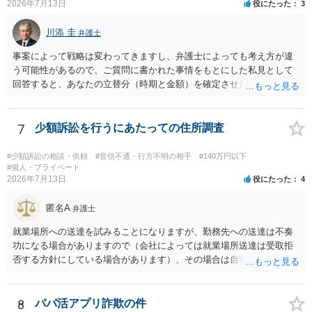
2026年7月13日
役にたった
3
た金額について、裏付けがあるかどうかも精査します。 上記を経て、
身元の特定、返金の理屈があると判断できるのであれば、まずは交渉
川添 圭
からスタートすることになるでしょう。 ご理解のとおり、詐欺である
弁護士
ことの立証は簡単ではありません。 刑事事件化が出来るのであれば、
事案によって戦略は変わってきますし、弁護士によっても考え方が違
返金交渉で有利になる可能性がありますが、民事上の詐欺の立証以上
う可能性があるので、ご質問に書かれた事情をもとにした私見として
に難しいところがあります。 こちらについては、一度、最寄りの警察
回答すると、あなたの立替分（時期と金額）を確定させた上で、淡々
署に被害相談をするようにしてください。 具体的な見通しに関して
と訴訟提起する方がよい事案ではないかと思料します。支払督促だ
は、証拠を拝見する必要があるため、直接弁護士にご相談された方が
と、もし異議申立てがなされる可能性が高そうであれば時間の浪費
良いかと思います。
（通常訴訟へ移行する日数分空転する）になりますし、支払督促及び
7
少額訴訟を行うにあたっての住所調査
その異議後の通常訴訟は相手方の住所地が管轄裁判所になるため（特
に相手方が遠方である場合は）対応が面倒な場合があるからです。相
#少額訴訟の相談・依頼
#音信不通・行方不明の相手
#140万円以下
手方の主張については、和解で減額を考慮すればよいと思います。 な
#個人・プライベート
2026年7月13日
役にたった
4
お、残念ながら、「連絡も返ってこず、返済の目処も立たずで精神的
ダメージが大きく」という理由では、慰謝料請求は通常は認められま
匿名A
せん。
弁護士
就業場所への送達を試みることになりますが、勤務先への送達は不奏
功になる場合がありますので（会社によっては就業場所送達は受取拒
否する方針にしている場合があります）、その場合は自宅の住所調査
が必要になるでしょう。
8
パパ活アプリ詐欺の件