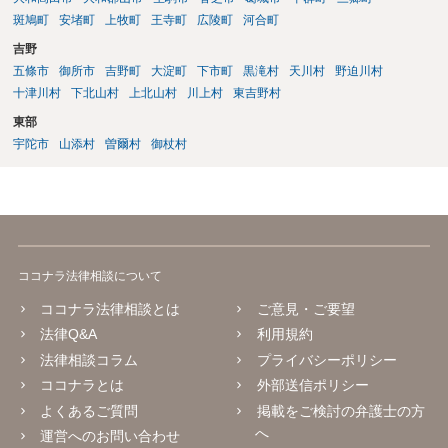
斑鳩町
安堵町
上牧町
王寺町
広陵町
河合町
吉野
五條市
御所市
吉野町
大淀町
下市町
黒滝村
天川村
野迫川村
十津川村
下北山村
上北山村
川上村
東吉野村
東部
宇陀市
山添村
曽爾村
御杖村
ココナラ法律相談について
ココナラ法律相談とは
ご意見・ご要望
法律Q&A
利用規約
法律相談コラム
プライバシーポリシー
ココナラとは
外部送信ポリシー
よくあるご質問
掲載をご検討の弁護士の方
へ
運営へのお問い合わせ