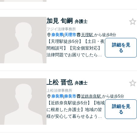
産相続問題、離婚問題などの
民事を中心に、 ご相談者様へ
最適なリーガルサポートをご
加見 旬嗣
提供しています。
弁護士
フジイ法律事務所
奈良県
天理市
天理駅
から徒歩8分
|
【天理駅徒歩5分】【土日・夜
詳細を見
間相談可】【完全個室対応】
る
法律問題でお困りでしたらお
早めにご相談ください。依頼
者様の抱えていらっしゃる不
安や、ご希望を丁寧にお伺い
上松 晋也
いたします。お早めのご相談
弁護士
が納得のいく解決への第一歩
上松法律事務所
です。
奈良県
奈良市
近鉄奈良駅
から徒歩5分
|
【近鉄奈良駅徒歩5分】【地域
詳細を見
に根差した弁護士】地域の皆
る
様が安心して暮らせるように
力を尽くします。離婚問題／
相続問題／労働問題／不動産
問題／刑事事件など、幅広く