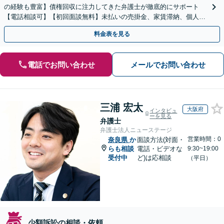
の経験も豊富】債権回収に注力してきた弁護士が徹底的にサポート
【電話相談可】【初回面談無料】未払いの売掛金、家賃滞納、個人間
のお金の貸し借りなど【関西エリア対応】
料金表を見る
電話でお問い合わせ
メールでお問い合わせ
三浦 宏太
大阪府
インタビュ
ーを見る
弁護士
弁護士法人ニューステージ
営業時間：0
奈良県
か
面談方法(対面・
らも相談
電話・ビデオな
9:30~19:00
受付中
ど)は応相談
（平日）
少額訴訟の相談・依頼