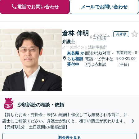
電話でお問い合わせ
メールでお問い合わせ
倉林 伸明
兵庫県
インタビュ
ーを見る
弁護士
ノースポイント法律事務所
営業時間：0
奈良県
か
面談方法(対面・
らも相談
電話・ビデオな
9:00~21:00
受付中
ど)は応相談
（平日）
少額訴訟の相談・依頼
【貸したお金・売掛金・未払い報酬】催促しても無視される前に、弁
護士にご相談ください。弁護士が動くと、相手の態度が変わります。
【元町駅1分・土日夜間の相談歓迎】
料金表を見る