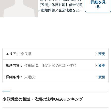
詳細を見
【夜間／休日対応】借金問題
る
／離婚問題／企業法務など幅
広く対応。皆さまが抱える
様々な問題を解決するお手伝
いをすることはもちろん、皆
さまに安心を与えることを目
指します。【地域に根差した
弁護士】まずはお気軽にご相
談ください。
エリア
奈良県
変更
相談内容
債権回収、少額訴訟の相談・依頼
変更
詳細条件
未選択
変更
少額訴訟の相談・依頼の法律Q&Aランキング