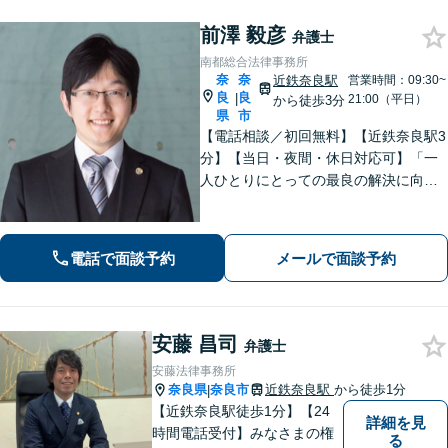
前澤 毅彦
弁護士
南都総合法律事務所
奈
奈
近鉄奈良駅
営業時間：09:30~
良
良
|
21:00（平日）
から徒歩3分
県
市
【電話相談／初回無料】【近鉄奈良駅3
分】【当日・夜間・休日対応可】「一
人ひとりにとっての最良の解決に向け
て活動すること」を常に考えます。交
通事故／離婚、相続／債務整理／企業
法務／刑事事件など、幅広く対応可
電話で面談予約
メールで面談予約
能。お気軽にご相談ください
安藤 昌司
弁護士
安藤法律事務所
奈良県
奈良市
近鉄奈良駅
から徒歩1分
|
【近鉄奈良駅徒歩1分】【24
詳細を見
時間電話受付】みなさまの権
る