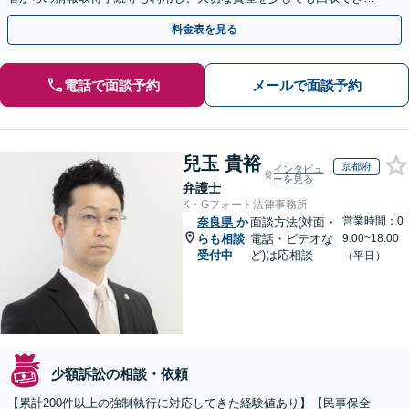
よう尽力します【フリーランス・個人事業主のご相談も対応】
料金表を見る
電話で面談予約
メールで面談予約
兒玉 貴裕
京都府
インタビュ
ーを見る
弁護士
K・Gフォート法律事務所
営業時間：0
奈良県
か
面談方法(対面・
らも相談
電話・ビデオな
9:00~18:00
受付中
ど)は応相談
（平日）
少額訴訟の相談・依頼
【累計200件以上の強制執行に対応してきた経験値あり】【民事保全