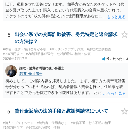
う。 何か本人を示す事実（振込先などの情報）から、相手の住所等の
以下、私見を含む回答になります。 相手方があなたのチケットを（代
情報を割り出していくしかないように思えます。 以上、ご参考まで。
金を受け取った上で）購入したという代理購入の合意を重視すれば、
チケットのうち1枚の所有権あるいは使用権限があなたにあり、チケッ
トの引渡しを求める権利があるという主張が認められやすいといえま
す。 一方、このチケット購入には「相手方と一緒に行く」という合意
も付随していたことを無視することができません。こちらを重視すれ
5
出会い系での交際詐欺被害、身元特定と返金請求
ば、交際を終了させたことにより「一緒に行く」という結果の実現に
の方法は？
重大な障害が発生しており、当然にチケットを引き渡すべきといえる
#本名・住所・電話番号が不明
#マッチングアプリ詐欺
#詐欺の法的措置
かは微妙であり、むしろ返金すべきとするのが当事者の合理的意思に
#200万円以上
#内容証明作成送付
#少額訴訟の相談・依頼
合致するのではないか、という判断に傾くことになると思います。 例
2026年7月17日
役にたった
3
えば、当該チケットが座席指定である場合、交際を解消した2人が当日
詐欺・消費者問題に強い弁護士
隣り合わせになることは避けたいという心理が働くことも無理からぬ
若井 亮
弁護士
ところです。一方、チケットがエリア指定のアリーナ席であれば隣り
合わせにならずに済むかもしれませんし、そのチケットが入手困難で
初めまして。 ご相談内容を拝見しました。 まず、相手方の携帯電話番
あったり特別席であったりすれば、判断は変わってくるかもしれませ
号が分かっているのであれば、契約者情報の照会を行い、住民票を取
ん。当該チケットがチケット転売防止法に規定する特定興行入場券に
得することで身元を特定できる可能性はあります。 ただ、他人名義の
該当し、券面上使用者が指定されている場合には、チケット引渡し以
携帯電話であるなどした場合には特定に結びつけることは難しいとこ
外に選択肢がない場合もあるでしょう。 このように、本件の紛争は、
ろです。 LINEについても、詐欺の事案であれば照会できる可能性はあ
法的には「当事者の合理的意思」がどこにあるのかを追求した解決が
りますが、携帯電話の番号を経由する方法より難しくなります。 身元
6
貸付金返済の法的手段と慰謝料請求について
必要になると思われます。なかなか難しい問題なので、弁護士によっ
を特定した後は、返金の理屈があるかどうかを確認していきます。 基
ても回答は異なるかもしれません。
本的に贈与に該当する場合には返金請求ができません。 詐欺を含め、
#個人・プライベート
#契約書・借用書なし
#音信不通・行方不明の相手
当方に返金の理屈があるかどうかを確認していきます。 さらに、渡し
#140万円以下
#少額訴訟の相談・依頼