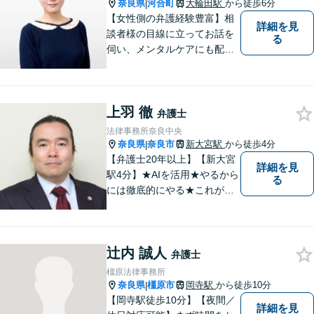
個室】【近鉄奈良駅5分】
奈良県
河合町
大輪田駅
から徒歩6分
|
【女性側の弁護経験豊富】相
詳細を見
談者様の目線に立ってお話を
る
伺い、メンタルケアにも配慮
しながら、懇切丁寧に対応し
ます。【離婚/債務整理】あら
ゆる法的手段を駆使した解決
上羽 徹
策をご提案【LINE利用可】
弁護士
【平日夜間、土日祝日、応相
法律事務所奈良中央
談】
奈良県
奈良市
新大宮駅
から徒歩4分
|
【弁護士20年以上】【新大宮
詳細を見
駅4分】★AIを活用★やるから
る
には徹底的にやる★これが私
のスタイルです。ご相談者に
とって少しでもプラスになる
のであれば、どのような努力
辻内 誠人
も惜しみません！「不安を安
弁護士
心に」丁寧にサポートしま
橿原法律事務所
す。お気軽にご相談ください
奈良県
橿原市
岡寺駅
から徒歩10分
|
【岡寺駅徒歩10分】【夜間／
詳細を見