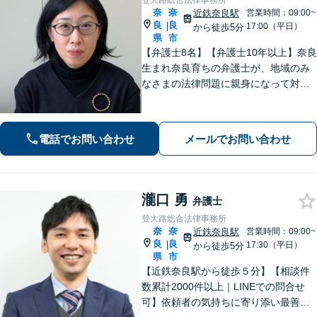
登大路総合法律事務所
奈
奈
近鉄奈良駅
営業時間：09:00~
良
良
|
17:00（平日）
から徒歩5分
県
市
【弁護士8名】【弁護士10年以上】奈良
生まれ奈良育ちの弁護士が、地域のみ
なさまの法律問題に親身になって対応
します【離婚問題】家族・子どもの問
題に強みあり【相続遺言】丁寧にお話
を伺うことを大切にしています【近鉄
電話でお問い合わせ
メールでお問い合わせ
奈良駅5分】【オンライン相談可】
瀧口 勇
弁護士
登大路総合法律事務所
奈
奈
近鉄奈良駅
営業時間：09:00~
良
良
|
17:30（平日）
から徒歩5分
県
市
【近鉄奈良駅から徒歩５分】【相談件
数累計2000件以上｜LINEでの問合せ
可】依頼者の気持ちに寄り添い最善の