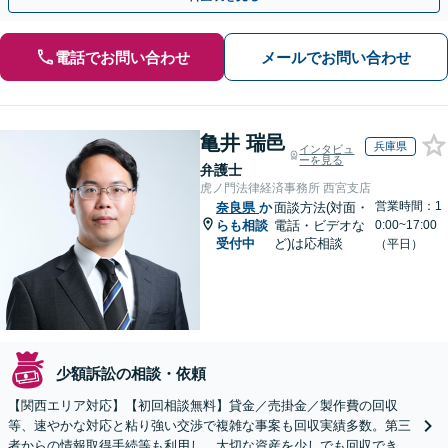
電話でお問い合わせ
メールでお問い合わせ
亀井 瑞邑
兵庫県
インタビュ
ーを見る
弁護士
虎ノ門法律経済事務所 西宮支店
営業時間：1
奈良県
か
面談方法(対面・
らも相談
電話・ビデオな
0:00~17:00
受付中
ど)は応相談
（平日）
少額訴訟の相談・依頼
【関西エリア対応】【初回相談無料】貸金／売掛金／製作費の回収
等、速やかな対応と粘り強い交渉で複雑な事案も回収実績多数。第三
者からの情報取得手続等も利用し、大切な資産を少しでも回収できる