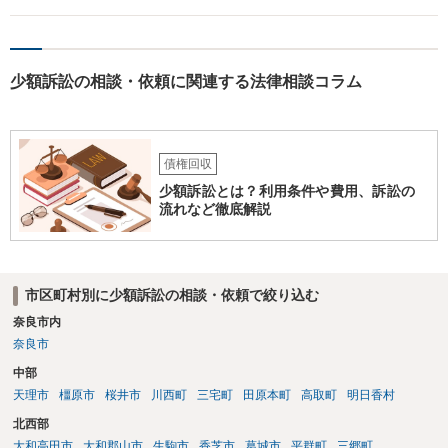
言ってきたとしても、あなたが同意していない以上、分割払いの合意
は成立していません。当初の返済期日も過ぎているため、一括返済を
求める権利があります。 具体的には、以下の手順で進めるのが効果的
です。 分割拒否と一括請求の通知：PayPayのメッセージ等で「分割
少額訴訟の相談・依頼に関連する法律相談コラム
払いには同意していないため、残額の一括払いを求める」旨を明確に
伝えます。 相手の本名・住所の確認：応じない場合に法的手段（少額
訴訟など）をとるには、相手の身元が必要です。分からない場合は、
まず本名や住所の特定を進めてください。 相手が購入した高額商品
（Switch2等）の事実も踏まえ、応じない場合は法的措置を辞さない姿
債権回収
勢で交渉に臨むのが現実的かと思います。
少額訴訟とは？利用条件や費用、訴訟の
流れなど徹底解説
市区町村別に少額訴訟の相談・依頼で絞り込む
奈良市内
奈良市
中部
天理市
橿原市
桜井市
川西町
三宅町
田原本町
高取町
明日香村
北西部
大和高田市
大和郡山市
生駒市
香芝市
葛城市
平群町
三郷町