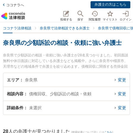
弁護士の方はこちら
ココナラへ
投稿する
探す
閲覧履歴
マイリスト
ログイン
ココナラ法律相談
奈良県で法律相談できる弁護士
奈良県で債権回収に
奈良県の少額訴訟の相談・依頼に強い弁護士
奈良県で少額訴訟の相談・依頼に強い弁護士が28名見つかりました。初回面談
無料や休日面談に対応している弁護士なども掲載中。さらに奈良市や橿原市、
天理市などの地域条件で弁護士を絞り込めます。債権回収に関係する売掛金回
収や債権回収代行、債権の時効中断等の細かな分野での絞り込み検索もでき便
利です。特にフジイ法律事務所の藤井 茂久弁護士や南都総合法律事務所の山下
エリア
奈良県
変更
絢士朗弁護士、登大路総合法律事務所の福井 麻起子弁護士のプロフィール情報
や弁護士費用、強みなどが注目されています。『奈良県で土日や夜間に発生し
相談内容
債権回収、少額訴訟の相談・依頼
変更
た少額訴訟の相談・依頼のトラブルを今すぐに弁護士に相談したい』『少額訴
訟の相談・依頼のトラブル解決の実績豊富な近くの弁護士を検索したい』『初
回相談無料で少額訴訟の相談・依頼を法律相談できる奈良県内の弁護士に相談
詳細条件
未選択
変更
予約したい』などでお困りの相談者さんにおすすめです。
28
人の弁護士が見つかりました
(検索結果について詳しくは
こちら
)