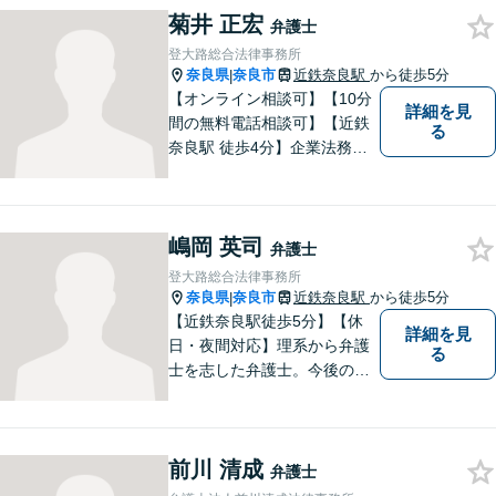
菊井 正宏
対応します。【夜間／休日対
弁護士
応可】法律トラブルでお悩み
登大路総合法律事務所
の方は、お気軽にご相談くだ
奈良県
奈良市
近鉄奈良駅
から徒歩5分
|
さい。
【オンライン相談可】【10分
詳細を見
間の無料電話相談可】【近鉄
る
奈良駅 徒歩4分】企業法務／
交通事故／遺言・相続／家事
関係など幅広く対応。法律問
題の「入口」から、必要な情
嶋岡 英司
報をご提供します！少しでも
弁護士
疑問をお持ちの方は、まずご
登大路総合法律事務所
相談を！
奈良県
奈良市
近鉄奈良駅
から徒歩5分
|
【近鉄奈良駅徒歩5分】【休
詳細を見
日・夜間対応】理系から弁護
る
士を志した弁護士。今後の生
活や人間関係など、広い視野
を持って弁護いたします。お
困りごとがあれば、お気軽に
前川 清成
無料相談をご利用ください。
弁護士
【Zoom相談可】