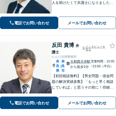
人を助けたくて弁護士になりました。
依頼者のためにベストを尽くし、最後
まで走り抜けます。労働問題、相続、
借金でお困りの方はぜひ一度ご相談く
電話でお問い合わせ
メールでお問い合わせ
ださい。
反田 貴博
弁
インタビューを
見る
護士
たんだ法律事務所
奈
奈
大和西大寺駅
営業時間：10:00
良
良
|
~23:00（平日）
から徒歩1分
県
市
【初回相談無料】【男女問題・借金問
題の解決実績多数】「もっと早く相談
していれば」と思うその前に！些細な
ことでもまずはご相談ください。依頼
者さまと密に連絡を取り、納得できる
電話でお問い合わせ
メールでお問い合わせ
解決を目指します【大和西大寺駅1分】
【休日・夜間対応可】