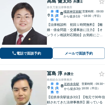
高島 健太郎
弁護士
奈良万葉法律事務所
奈
橿
橿原神宮前駅
営業時間：09:00
良
原
|
~18:00（平日）
から徒歩1分
県
市
【法律相談料 初回１時間無料】【離
婚・借金問題・交通事故に注力】【オ
ンライン相談対応開始】お気軽にご相
談ください。トラブル解決に向けて、
最善の方法を、知恵を絞って考え抜き
ます。【土日・夜間相談に対応】
電話で面談予約
メールで面談予約
冨島 淳
弁護士
南都総合法律事務所
奈
奈
近鉄奈良駅
営業時間：09:30~
良
良
|
18:00（平日）
から徒歩3分
県
市
【近鉄奈良駅徒歩3分】【地元で30年信
頼されてきた法律事務所】困っている