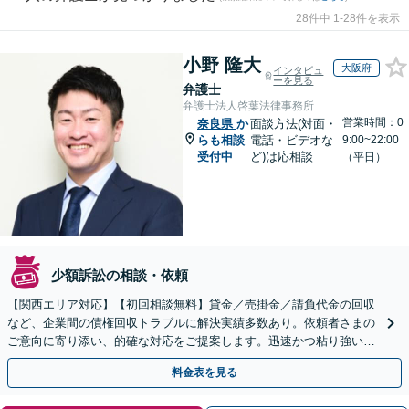
28件中 1-28件を表示
小野 隆大
大阪府
インタビュ
ーを見る
弁護士
弁護士法人啓葉法律事務所
営業時間：0
奈良県
か
面談方法(対面・
らも相談
電話・ビデオな
9:00~22:00
受付中
ど)は応相談
（平日）
少額訴訟の相談・依頼
【関西エリア対応】【初回相談無料】貸金／売掛金／請負代金の回収
など、企業間の債権回収トラブルに解決実績多数あり。依頼者さまの
ご意向に寄り添い、的確な対応をご提案します。迅速かつ粘り強い交
渉で、少しでも回収できるよう尽力します【土日祝対応可】
料金表を見る