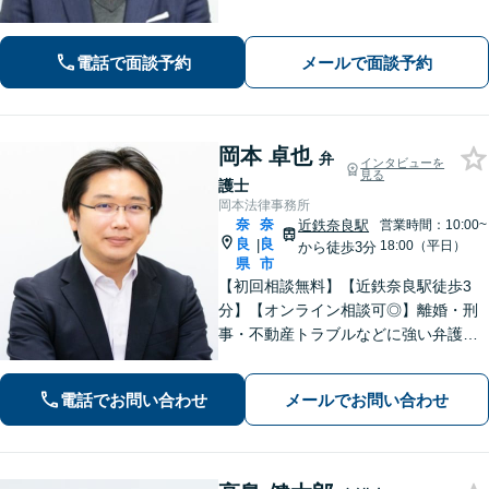
解決策をご提案します。交通事故・相
続・借金・など幅広く対応【オンライ
ン法律相談可能】
電話で面談予約
メールで面談予約
岡本 卓也
弁
インタビューを
見る
護士
岡本法律事務所
奈
奈
近鉄奈良駅
営業時間：10:00~
良
良
|
18:00（平日）
から徒歩3分
県
市
【初回相談無料】【近鉄奈良駅徒歩3
分】【オンライン相談可◎】離婚・刑
事・不動産トラブルなどに強い弁護士
です。奈良を中心にご相談、ご依頼に
対応しています。お一人で悩まれず、
電話でお問い合わせ
メールでお問い合わせ
まずはお気軽に電話いただけたらと思
います。【土日夜間面談】【出張相
談】