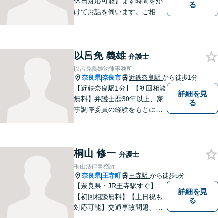
休日対応可能】まず時間をか
る
けてお話を伺います。ご相談
者の思いを十分お聞きし、そ
の実現に向けてサポートいた
します。【地域に根ざした弁
以呂免 義雄
護士】地域密着型のアットホ
弁護士
ームなリーガルサービスをご
以呂免義雄法律事務所
提供させていただきます。
奈良県
奈良市
近鉄奈良駅
から徒歩1分
|
【近鉄奈良駅1分】【初回相談
詳細を見
無料】弁護士歴30年以上、家
る
事調停委員の経験をもとに複
雑な相続問題も依頼者様の状
況に合わせ、適切なアドバイ
スをご提供いたします。相続
桐山 修一
発生前のご相談も受け付けて
弁護士
おります。【電話相談可】
桐山法律事務所
奈良県
王寺町
王寺駅
から徒歩5分
|
【奈良県・JR王寺駅すぐ】
詳細を見
【初回相談無料】【土日祝も
る
対応可能】交通事故問題、遺