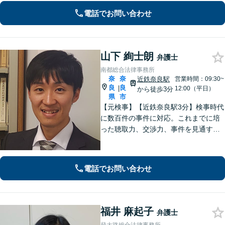
トータルサポートを実現／税理士・司
電話でお問い合わせ
法書士・不動産鑑定士など」相続に関
わる問題を総合的に解決へ導きます
山下 絢士朗
弁護士
南都総合法律事務所
奈
奈
近鉄奈良駅
営業時間：09:30~
良
良
|
12:00（平日）
から徒歩3分
県
市
【元検事】【近鉄奈良駅3分】検事時代
に数百件の事件に対応。これまでに培
った聴取力、交渉力、事件を見通す分
析力で、依頼者の方が最善の選択をす
る手助けをいたします。経験の全てを
注ぎ、地元奈良のために尽くします。
電話でお問い合わせ
【法テラス利用可】
福井 麻起子
弁護士