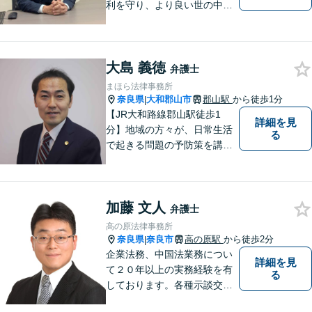
利を守り、より良い世の中に
していくことに全力を尽くし
ます。金銭問題／男女問題／
交通事故／刑事事件に注力し
大島 義徳
ています。法律トラブルでお
弁護士
悩みごとがありましたら、お
まほら法律事務所
気軽にご相談ください。
奈良県
大和郡山市
郡山駅
から徒歩1分
|
【JR大和路線郡山駅徒歩1
詳細を見
分】地域の方々が、日常生活
る
で起きる問題の予防策を講じ
たい時や、既に問題を抱えて
何から手を付けてよいか分か
らない時に、まず相談できる
加藤 文人
身近な弁護士を目指していま
弁護士
す。
高の原法律事務所
奈良県
奈良市
高の原駅
から徒歩2分
|
企業法務、中国法業務につい
詳細を見
て２０年以上の実務経験を有
る
しております。各種示談交
渉、契約案件、海外取引等で