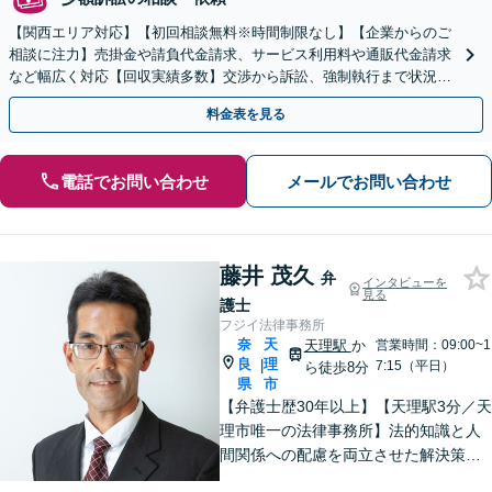
【関西エリア対応】【初回相談無料※時間制限なし】【企業からのご
相談に注力】売掛金や請負代金請求、サービス利用料や通販代金請求
など幅広く対応【回収実績多数】交渉から訴訟、強制執行まで状況に
応じて的確に対応します
料金表を見る
電話でお問い合わせ
メールでお問い合わせ
藤井 茂久
弁
インタビューを
見る
護士
フジイ法律事務所
奈
天
天理駅
か
営業時間：09:00~1
良
理
|
7:15（平日）
ら徒歩8分
県
市
【弁護士歴30年以上】【天理駅3分／天
理市唯一の法律事務所】法的知識と人
間関係への配慮を両立させた解決策を
ご提案いたします。「士業との連携で