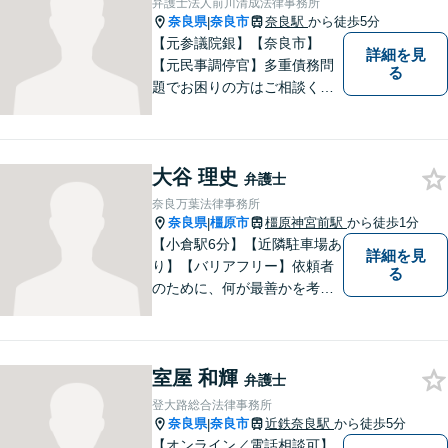
弁護士法人前川清成法律事務所
奈良県
奈良市
奈良駅
から徒歩5分
|
【元参議院銀】【奈良市】
詳細を見
【元民事調停官】多重債務問
る
題でお困りの方はご相談くだ
さい。その他、一般民事事件
も対応しております。奈良市
大宮町でお困りの方がいまし
大谷 理史
たら、一度ご相談ください。
弁護士
奈良万葉法律事務所
奈良県
橿原市
橿原神宮前駅
から徒歩1分
|
【小倉駅6分】【近隣駐車場あ
詳細を見
り】【バリアフリー】依頼者
る
のために、何が最善かを考
え、依頼者に寄り添える弁護
士でありたいと思っていま
す。依頼者の皆様に最善の解
室屋 和輝
決策を提案し続けます。 よろ
弁護士
しくお願いします。
登大路総合法律事務所
奈良県
奈良市
近鉄奈良駅
から徒歩5分
|
【オンライン／電話相談可】