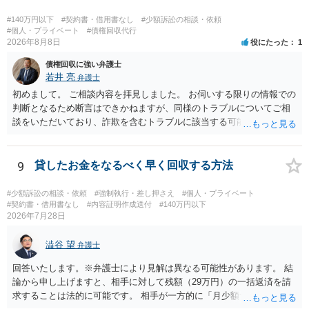
#140万円以下
#契約書・借用書なし
#少額訴訟の相談・依頼
#個人・プライベート
#債権回収代行
2026年8月8日
役にたった
1
債権回収に強い弁護士
若井 亮
弁護士
初めまして。 ご相談内容を拝見しました。 お伺いする限りの情報での
判断となるため断言はできかねますが、同様のトラブルについてご相
談をいただいており、詐欺を含むトラブルに該当する可能性があるで
しょう。 返金の請求にあたっては、相手方の身元を特定する必要があ
ります。 お金を渡した方法が現金手渡しではなく、指定口座への振込
であるならば、相手方の身元を特定できる可能性もあるでしょう。 い
9
貸したお金をなるべく早く回収する方法
ずれにせよ、まずは速やかに最寄りの警察署に被害相談に行くことを
お勧めします。
#少額訴訟の相談・依頼
#強制執行・差し押さえ
#個人・プライベート
#契約書・借用書なし
#内容証明作成送付
#140万円以下
2026年7月28日
澁谷 望
弁護士
回答いたします。※弁護士により見解は異なる可能性があります。 結
論から申し上げますと、相手に対して残額（29万円）の一括返済を請
求することは法的に可能です。 相手が一方的に「月少額ずつ返す」と