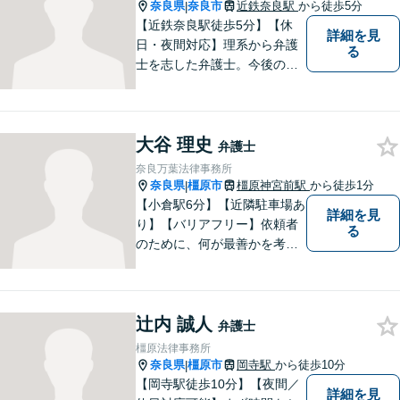
奈良県
奈良市
近鉄奈良駅
から徒歩5分
|
【近鉄奈良駅徒歩5分】【休
詳細を見
日・夜間対応】理系から弁護
る
士を志した弁護士。今後の生
活や人間関係など、広い視野
を持って弁護いたします。お
困りごとがあれば、お気軽に
大谷 理史
無料相談をご利用ください。
弁護士
【Zoom相談可】
奈良万葉法律事務所
奈良県
橿原市
橿原神宮前駅
から徒歩1分
|
【小倉駅6分】【近隣駐車場あ
詳細を見
り】【バリアフリー】依頼者
る
のために、何が最善かを考
え、依頼者に寄り添える弁護
士でありたいと思っていま
す。依頼者の皆様に最善の解
辻内 誠人
決策を提案し続けます。 よろ
弁護士
しくお願いします。
橿原法律事務所
奈良県
橿原市
岡寺駅
から徒歩10分
|
【岡寺駅徒歩10分】【夜間／
詳細を見