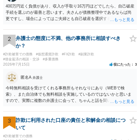
400万円近く負債があり、収入が手取り16万円ほどでしたら、自己破産
手続を選ぶのが最善と思います。夫さんが債務整理中であるならば尚
更ですし、場合によってはご夫婦とも自己破産を選択する方法もある
と思います。
2
弁護士の態度に不満、他の事務所に相談すべき
か？
#詐欺被害での債務
#仮想通貨詐欺
#FX詐欺
#副業詐欺
#借金返済の相談・交渉
#多重債務
2026年7月15日
役にたった
3
匿名A
弁護士
今時無料相談を受けてくれる事務所もそれなりにあり（WEBで検
索）、また自治体でも無料相談を実施しているのではないかと思いま
すので、実際に複数の弁護士に会って、ちゃんと話を聞いてくれる
方、高圧的ではない方に相談した方が良いでしょう。その弁護士の方
はそもそも事案を把握できていないようですので、御相談の案件につ
いては弁護士として能力不足なのかもしれません。相手にしない方が
3
詐欺に利用された口座の責任と和解金の相談につ
良いと思います。ただ、仮想通貨詐欺の被害回復は現実的には難しい
いて
かもしれません。
#詐欺被害での債務