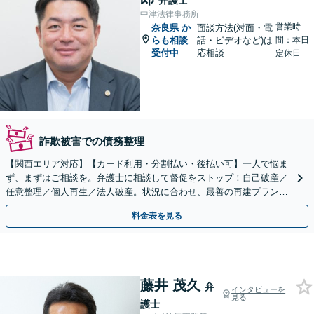
弁護士
中津法律事務所
営業時
奈良県
か
面談方法(対面・電
らも相談
話・ビデオなど)は
間：本日
受付中
応相談
定休日
詐欺被害での債務整理
【関西エリア対応】【カード利用・分割払い・後払い可】一人で悩ま
ず、まずはご相談を。弁護士に相談して督促をストップ！自己破産／
任意整理／個人再生／法人破産。状況に合わせ、最善の再建プランを
ご提案【破産管財人経験あり】
料金表を見る
藤井 茂久
弁
インタビューを
見る
護士