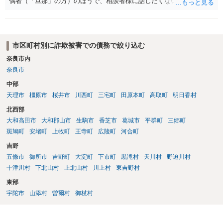
偶者（「旦那」の方）のほうで、相談者様に話したくない事情等もあ
るのではないかと推察いたします。 長期間経過していれば、消滅時効
援用という方法も取れる可能性があるため、御主人に法律事務所に相
談にいくように説得されてはどうでしょうか。相談者様が一緒だと話
せない事情もあるかもしれないのでおひとりで行ってもらうほうがい
市区町村別に詐欺被害での債務で絞り込む
いかもしれません。 配偶者の債務がある状態で配偶者が亡くなると債
奈良市内
務を相談者様が相続するという状態になる（相続放棄などの亡くなっ
奈良市
てからの方法もありますが）ため、相談者様にも関係することだとし
て相談にいくようにお話してみてはどうでしょうか。
中部
天理市
橿原市
桜井市
川西町
三宅町
田原本町
高取町
明日香村
北西部
大和高田市
大和郡山市
生駒市
香芝市
葛城市
平群町
三郷町
斑鳩町
安堵町
上牧町
王寺町
広陵町
河合町
吉野
五條市
御所市
吉野町
大淀町
下市町
黒滝村
天川村
野迫川村
十津川村
下北山村
上北山村
川上村
東吉野村
東部
宇陀市
山添村
曽爾村
御杖村