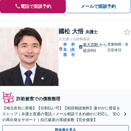
電話で面談予約
メールで面談予約
國松 大悟
弁護士
大宮通り法律事務所
奈
奈
新大宮駅
から
営業時間：本
良
良
|
日定休日
徒歩8分
県
市
詐欺被害での債務整理
【地元奈良に密着】【分割払い可】【初回相談無料】速やかに督促を
ストップ｜弁護士直通の電話／メール相談できめ細かに対応し、安心
の再出発をサポート｜自己破産の実績多数【完全個室】
料金表を見る