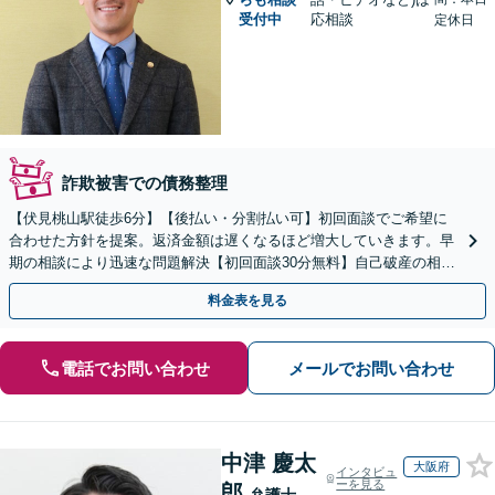
受付中
応相談
定休日
詐欺被害での債務整理
【伏見桃山駅徒歩6分】【後払い・分割払い可】初回面談でご希望に
合わせた方針を提案。返済金額は遅くなるほど増大していきます。早
期の相談により迅速な問題解決【初回面談30分無料】自己破産の相談
や、自宅や愛車を残したい方もお任せください。
料金表を見る
電話でお問い合わせ
メールでお問い合わせ
中津 慶太
大阪府
インタビュ
ーを見る
郎