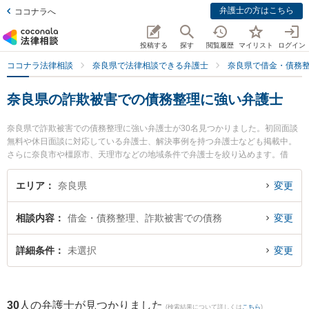
弁護士の方はこちら
ココナラへ
投稿する
探す
閲覧履歴
マイリスト
ログイン
ココナラ法律相談
奈良県で法律相談できる弁護士
奈良県で借金・債務
奈良県の詐欺被害での債務整理に強い弁護士
奈良県で詐欺被害での債務整理に強い弁護士が30名見つかりました。初回面談
無料や休日面談に対応している弁護士、解決事例を持つ弁護士なども掲載中。
さらに奈良市や橿原市、天理市などの地域条件で弁護士を絞り込めます。借
金・債務整理に関係する消費者金融の債務整理やクレジット会社の債務整理、
リボ払いの債務整理等の細かな分野での絞り込み検索もでき便利です。特に登
エリア
奈良県
変更
大路総合法律事務所の瀧口 勇弁護士や大宮通り法律事務所の國松 大悟弁護士、
東京スタートアップ法律事務所 奈良支店の山本 真生弁護士のプロフィール情報
相談内容
借金・債務整理、詐欺被害での債務
変更
や弁護士費用、強みなどが注目されています。『奈良県で土日や夜間に発生し
た詐欺被害での債務整理のトラブルを今すぐに弁護士に相談したい』『詐欺被
害での債務整理のトラブル解決の実績豊富な近くの弁護士を検索したい』『初
詳細条件
未選択
変更
回相談無料で詐欺被害での債務整理を法律相談できる奈良県内の弁護士に相談
予約したい』などでお困りの相談者さんにおすすめです。
30
人の弁護士が見つかりました
(検索結果について詳しくは
こちら
)