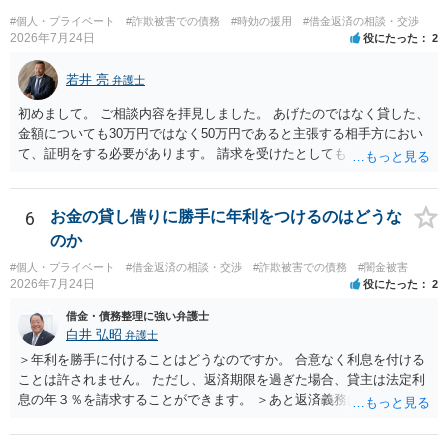
#個人・プライベート
#詐欺被害での債務
#時効の援用
#借金返済の相談・交渉
2026年7月24日
役にたった
2
若井 亮
弁護士
初めまして。 ご相談内容を拝見しました。 あげたのではなく貸した、
金額についても30万円ではなく50万円であると主張する相手方におい
て、証明をする必要があります。 請求を受けたとしても、もらったも
のであることを伝え、貸したというのであれば証拠を出すよう申し入
れることになるでしょう。 請求があるまでは、こちらからアクション
を起こす必要はないかと思います。
6
お金の貸し借りに勝手に年利をつけるのはどうな
のか
#個人・プライベート
#借金返済の相談・交渉
#詐欺被害での債務
#闇金被害
2026年7月24日
役にたった
2
借金・債務整理に強い弁護士
白井 弘昭
弁護士
＞年利を勝手に付けることはどうなのですか。 合意なく利息を付ける
ことは許されません。 ただし、返済期限を過ぎた場合、貸主は法定利
息の年３％を請求することができます。 ＞あと返済義務はありますか
借りたお金の返済か、勝手につけられた利息がが分かりませんが、借
りたお金は返さなければいけませんし、勝手につけた利息は返済不要