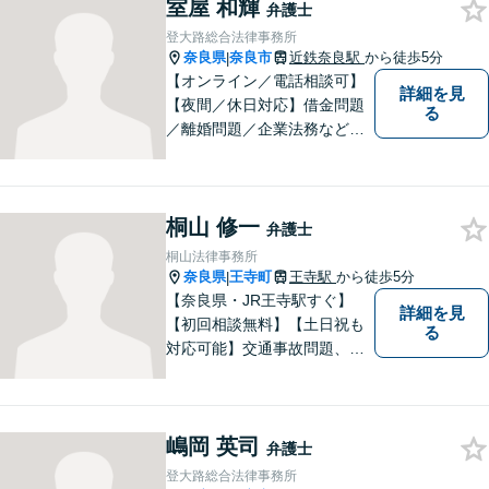
室屋 和輝
と聞いても良いのかな」など
弁護士
と思わず、ぜひ一度ご相談く
登大路総合法律事務所
ださい。【お子様連れ相談
奈良県
奈良市
近鉄奈良駅
から徒歩5分
|
可】
【オンライン／電話相談可】
詳細を見
【夜間／休日対応】借金問題
る
／離婚問題／企業法務など幅
広く対応。皆さまが抱える
様々な問題を解決するお手伝
いをすることはもちろん、皆
桐山 修一
さまに安心を与えることを目
弁護士
指します。【地域に根差した
桐山法律事務所
弁護士】まずはお気軽にご相
奈良県
王寺町
王寺駅
から徒歩5分
|
談ください。
【奈良県・JR王寺駅すぐ】
詳細を見
【初回相談無料】【土日祝も
る
対応可能】交通事故問題、遺
産相続問題、離婚問題などの
民事を中心に、 ご相談者様へ
最適なリーガルサポートをご
嶋岡 英司
提供しています。
弁護士
登大路総合法律事務所