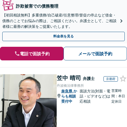
詐欺被害での債務整理
【初回相談無料】多重債務/自己破産/任意整理/督促の停止など借金・
債務のことでお悩みの際は、ご相談ください。弁護士として、ご相談
者様に最善の解決策をご提案いたします。
料金表を見る
電話で面談予約
メールで面談予約
笠中 晴司
弁護士
京都府
丹波橋法律事務所
営業時
奈良県
か
面談方法(対面・電
らも相談
話・ビデオなど)は
間：本日
受付中
応相談
定休日