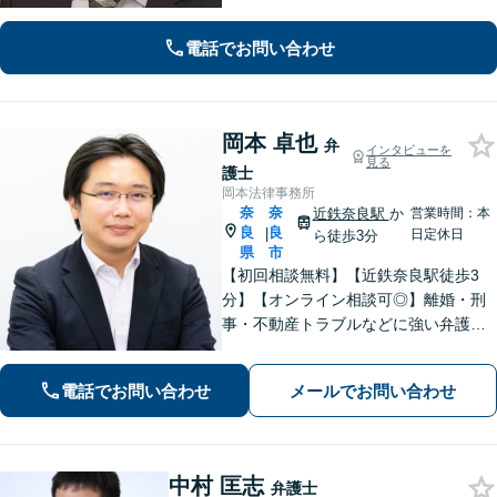
る手助けをいたします。経験の全てを
注ぎ、地元奈良のために尽くします。
電話でお問い合わせ
【法テラス利用可】
岡本 卓也
弁
インタビューを
見る
護士
岡本法律事務所
奈
奈
近鉄奈良駅
か
営業時間：本
良
良
|
日定休日
ら徒歩3分
県
市
【初回相談無料】【近鉄奈良駅徒歩3
分】【オンライン相談可◎】離婚・刑
事・不動産トラブルなどに強い弁護士
です。奈良を中心にご相談、ご依頼に
対応しています。お一人で悩まれず、
電話でお問い合わせ
メールでお問い合わせ
まずはお気軽に電話いただけたらと思
います。【土日夜間面談】【出張相
談】
中村 匡志
弁護士