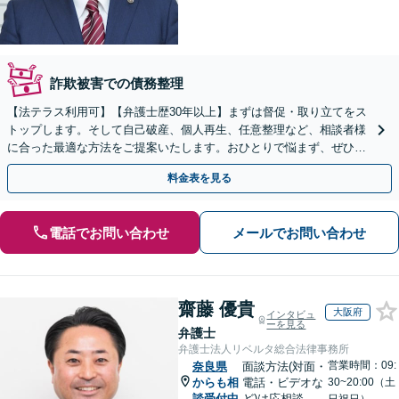
詐欺被害での債務整理
【法テラス利用可】【弁護士歴30年以上】まずは督促・取り立てをス
トップします。そして自己破産、個人再生、任意整理など、相談者様
に合った最適な方法をご提案いたします。おひとりで悩まず、ぜひご
相談ください。【法人破産も対応】
料金表を見る
電話でお問い合わせ
メールでお問い合わせ
齋藤 優貴
大阪府
インタビュ
ーを見る
弁護士
弁護士法人リベルタ総合法律事務所
営業時間：09:
奈良県
面談方法(対面・
からも相
電話・ビデオな
30~20:00（土
談受付中
ど)は応相談