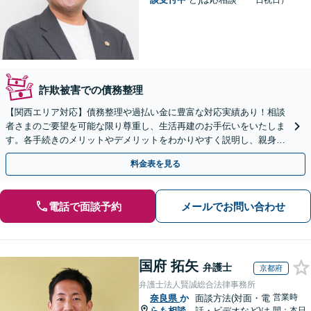
日祝日）
詐欺被害での債務整理
【関西エリア対応】債務整理や過払い金に豊富な対応実績あり！相談
者さまのご要望を可能な限り尊重し、生活再建のお手伝いをいたしま
す。各手続きのメリットやデメリットをわかりやすく説明し、親身な
対応を心がけます【初回相談無料】
料金表を見る
電話で面談予約
メールでお問い合わせ
国府 拓矢
弁護士
京都府
弁護士法人賢誠総合法律事務所
営業時
奈良県
か
面談方法(対面・電
らも相談
話・ビデオなど)は
間：本日