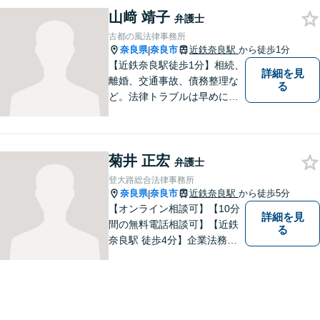
スをご提供いたします。相続
山﨑 靖子
発生前のご相談も受け付けて
弁護士
おります。【電話相談可】
古都の風法律事務所
奈良県
奈良市
近鉄奈良駅
から徒歩1分
|
【近鉄奈良駅徒歩1分】相続、
詳細を見
離婚、交通事故、債務整理な
る
ど。法律トラブルは早めに弁
護士へ相談することが重要で
す。ご依頼者さまの抱えてい
らっしゃる不安や、ご希望を
菊井 正宏
丁寧にお伺いいたします。
弁護士
登大路総合法律事務所
奈良県
奈良市
近鉄奈良駅
から徒歩5分
|
【オンライン相談可】【10分
詳細を見
間の無料電話相談可】【近鉄
る
奈良駅 徒歩4分】企業法務／
交通事故／遺言・相続／家事
関係など幅広く対応。法律問
題の「入口」から、必要な情
報をご提供します！少しでも
疑問をお持ちの方は、まずご