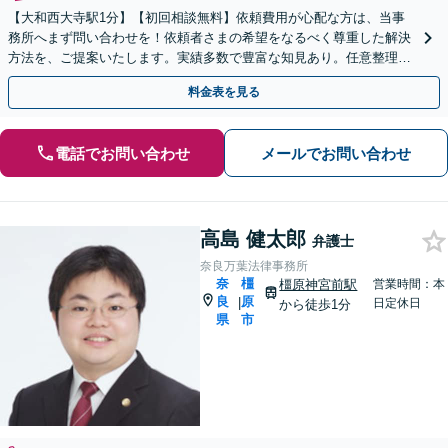
【大和西大寺駅1分】【初回相談無料】依頼費用が心配な方は、当事
務所へまず問い合わせを！依頼者さまの希望をなるべく尊重した解決
方法を、ご提案いたします。実績多数で豊富な知見あり。任意整理／
自己破産など【休日・夜間対応可】
料金表を見る
電話でお問い合わせ
メールでお問い合わせ
高島 健太郎
弁護士
奈良万葉法律事務所
奈
橿
橿原神宮前駅
営業時間：本
良
原
|
日定休日
から徒歩1分
県
市