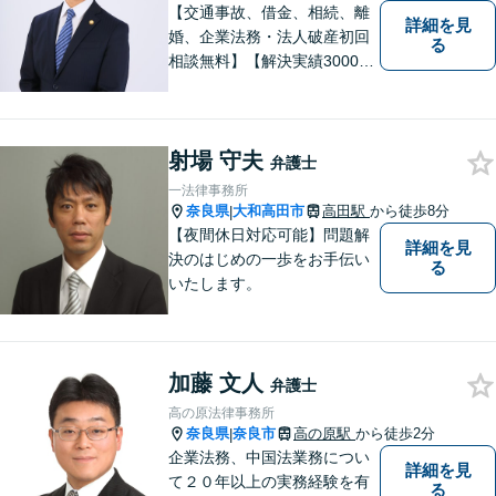
【交通事故、借金、相続、離
詳細を見
婚、企業法務・法人破産初回
る
相談無料】【解決実績3000件
超】 交通事故・借金（債務整
理）・離婚・相続・労働問
題・不動産トラブル・企業法
射場 守夫
務のお悩みは【弁護士法人ｉ
弁護士
（アイ）奈良法律事務所】に
一法律事務所
おまかせください！
奈良県
大和高田市
高田駅
から徒歩8分
|
【夜間休日対応可能】問題解
詳細を見
決のはじめの一歩をお手伝い
る
いたします。
加藤 文人
弁護士
高の原法律事務所
奈良県
奈良市
高の原駅
から徒歩2分
|
企業法務、中国法業務につい
詳細を見
て２０年以上の実務経験を有
る