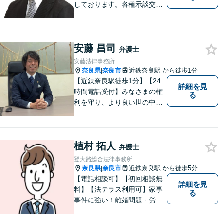
しております。各種示談交
渉、契約案件、海外取引等で
お悩みの場合は、お気軽にご
連絡ください。
安藤 昌司
弁護士
安藤法律事務所
奈良県
奈良市
近鉄奈良駅
から徒歩1分
|
【近鉄奈良駅徒歩1分】【24
詳細を見
時間電話受付】みなさまの権
る
利を守り、より良い世の中に
していくことに全力を尽くし
ます。金銭問題／男女問題／
交通事故／刑事事件に注力し
植村 拓人
ています。法律トラブルでお
弁護士
悩みごとがありましたら、お
登大路総合法律事務所
気軽にご相談ください。
奈良県
奈良市
近鉄奈良駅
から徒歩5分
|
【電話相談可】【初回相談無
詳細を見
料】【法テラス利用可】家事
る
事件に強い！離婚問題・労働
問題・借金トラブルなど幅広