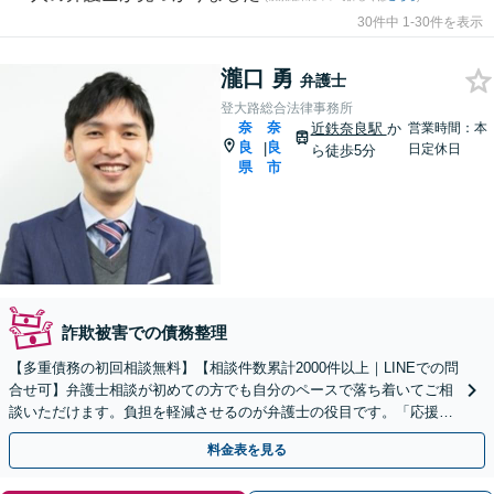
30件中 1-30件を表示
瀧口 勇
弁護士
登大路総合法律事務所
奈
奈
近鉄奈良駅
か
営業時間：本
良
良
|
日定休日
ら徒歩5分
県
市
詐欺被害での債務整理
【多重債務の初回相談無料】【相談件数累計2000件以上｜LINEでの問
合せ可】弁護士相談が初めての方でも自分のペースで落ち着いてご相
談いただけます。負担を軽減させるのが弁護士の役目です。「応援」
する姿勢で金銭問題を解決へ【近鉄奈良駅５分】
料金表を見る