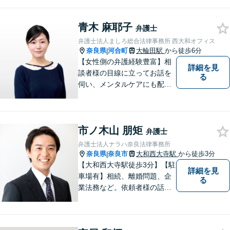
く解決。丁寧なサポート＆親
身な姿勢を心がけて対応！相
青木 麻耶子
談しやすい弁護士を目指す
弁護士
【夜間・休日面談可】【完全
弁護士法人ましろ総合法律事務所 西大和オフィス
個室】【近鉄奈良駅5分】
奈良県
河合町
大輪田駅
から徒歩6分
|
【女性側の弁護経験豊富】相
詳細を見
談者様の目線に立ってお話を
る
伺い、メンタルケアにも配慮
しながら、懇切丁寧に対応し
ます。【離婚/債務整理】あら
ゆる法的手段を駆使した解決
市ノ木山 朋矩
策をご提案【LINE利用可】
弁護士
【平日夜間、土日祝日、応相
弁護士法人ナラハ奈良法律事務所
談】
奈良県
奈良市
大和西大寺駅
から徒歩3分
|
【大和西大寺駅徒歩3分】【駐
詳細を見
車場有】相続、離婚問題、企
る
業法務など。依頼者様の話を
親身になって聞き、最善の方
向性を示す弁護士でありたい
と思っています。「こんなこ