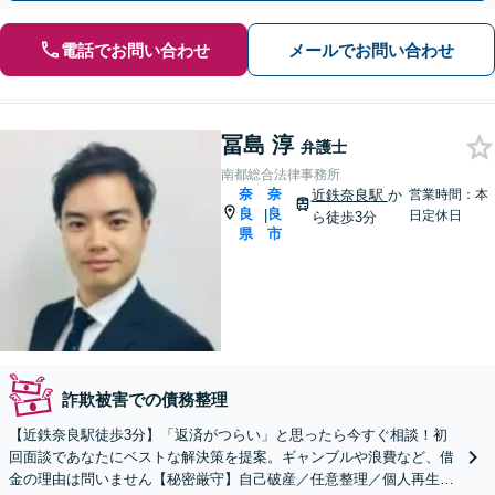
電話でお問い合わせ
メールでお問い合わせ
冨島 淳
弁護士
南都総合法律事務所
奈
奈
近鉄奈良駅
か
営業時間：本
良
良
|
日定休日
ら徒歩3分
県
市
詐欺被害での債務整理
【近鉄奈良駅徒歩3分】「返済がつらい」と思ったら今すぐ相談！初
回面談であなたにベストな解決策を提案。ギャンブルや浪費など、借
金の理由は問いません【秘密厳守】自己破産／任意整理／個人再生