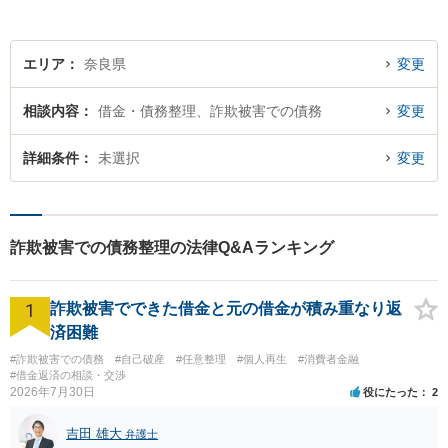
相談を！
エリア
奈良県
変更
相談内容
借金・債務整理、詐欺被害での債務
変更
詳細条件
未選択
変更
詐欺被害での債務整理の法律Q&Aランキング
1
詐欺被害でできた借金と元の借金が積み重なり返
済困難
#詐欺被害での債務
#自己破産
#任意整理
#個人再生
#消費者金融
#借金返済の相談・交渉
2026年7月30日
役にたった
2
吉田 雄大
弁護士