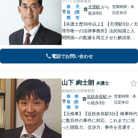
フジイ法律事務所
奈
天
天理駅
から
営業時間：本
良
理
|
日定休日
徒歩8分
県
市
【弁護士歴30年以上】【天理駅3分／天
理市唯一の法律事務所】法的知識と人
間関係への配慮を両立させた解決策を
ご提案いたします。「士業との連携で
トータルサポートを実現／税理士・司
電話でお問い合わせ
法書士・不動産鑑定士など」相続に関
わる問題を総合的に解決へ導きます
山下 絢士朗
弁護士
南都総合法律事務所
奈
奈
近鉄奈良駅
か
営業時間：本
良
良
|
日定休日
ら徒歩3分
県
市
【元検事】【近鉄奈良駅3分】検事時代
に数百件の事件に対応。これまでに培
った聴取力、交渉力、事件を見通す分
析力で、依頼者の方が最善の選択をす