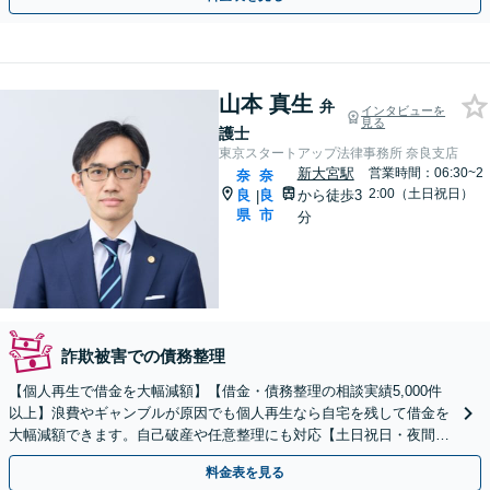
山本 真生
弁
インタビューを
見る
護士
東京スタートアップ法律事務所 奈良支店
新大宮駅
営業時間：06:30~2
奈
奈
2:00（土日祝日）
良
良
から徒歩3
|
県
市
分
詐欺被害での債務整理
【個人再生で借金を大幅減額】【借金・債務整理の相談実績5,000件
以上】浪費やギャンブルが原因でも個人再生なら自宅を残して借金を
大幅減額できます。自己破産や任意整理にも対応【土日祝日・夜間も
相談受付】【費用の分割払い可】初回相談料は0円
料金表を見る