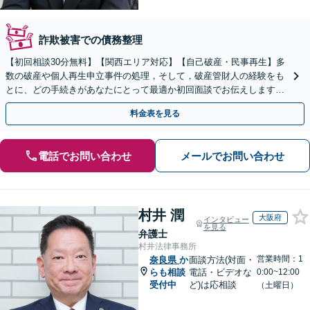
詐欺被害での債務整理
【初回相談30分無料】【関西エリア対応】【自己破産・民事再生】多
数の破産や個人再生申立事件の処理，そして，破産管財人の経験をも
とに、どの手続きがあなたにとって最適か初回面談でお伝えします！
専門家に話を聞くことが解決への第一歩です！
料金表を見る
電話でお問い合わせ
メールでお問い合わせ
村井 潤
大阪府
インタビュー
を見る
弁護士
村井法律事務所
営業時間：1
奈良県
か
面談方法(対面・
らも相談
電話・ビデオな
0:00~12:00
受付中
ど)は応相談
（土曜日）