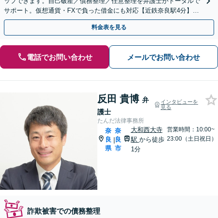
ップできます。自己破産／債務整理／任意整理を弁護士がトータルで
サポート。仮想通貨・FXで負った借金にも対応【近鉄奈良駅4分】
【夜間・休日の相談可能】【オンライン相談可能】
料金表を見る
電話でお問い合わせ
メールでお問い合わせ
反田 貴博
弁
インタビューを
見る
護士
たんだ法律事務所
大和西大寺
営業時間：10:00~
奈
奈
23:00（土日祝日）
良
良
駅
から徒歩
|
県
市
1分
詐欺被害での債務整理