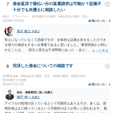
です。 以上、ご参考まで。
7
借金返済で過払い分の返還請求は可能か？証拠不
十分でも弁護士に相談したい
#個人・プライベート
#詐欺被害での債務
#借金返済の相談・交渉
2026年7月23日
役にたった
2
鬼沢 健士
弁護士
答えになっていなくて恐縮ですが、全体的な証拠を見せることができ
る場での相談をするべき事案であると思いました。 事実関係から明ら
かなことは、 ・貸主と借主は不貞関係にあった ・あなたから相手に金
銭を振り込んだ形跡がある ということでしょう。 相手の反論として予
想されるのは、 ・もらったものだ ・貸したかもしれないが、不法原因
給付ではない でしょう。 書かれた情報だけからは、不法原因給付であ
8
完済した借金についての相談です
るといえそうなものはありませんでした。 不貞当事者間での貸金だか
らといって不法原因給付になるわけではありません。 あなたが性行為
#消費者金融
#借金返済の相談・交渉
#時効の援用
#督促の停止
をしたくてお金を払ってお願いしていたという事情などが必要です。
#詐欺被害での債務
2026年7月17日
役にたった
1
借金・債務整理に強い弁護士
瀬戸 伸一
弁護士
アイフルの処理が誤っているという可能性もありますが、多くは、債
権自体はまだ残っているという可能性のほうが高いと思われます。 配