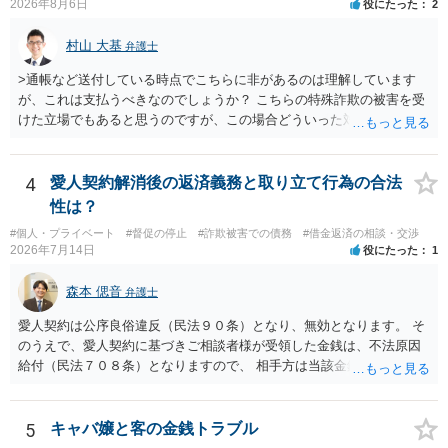
2026年8月6日
役にたった
2
村山 大基
弁護士
>通帳など送付している時点でこちらに非があるのは理解しています
が、これは支払うべきなのでしょうか？ こちらの特殊詐欺の被害を受
けた立場でもあると思うのですが、この場合どういった対処が必要で
しょうか？ →依頼するかどうかは別にして、弁護士に相談に行った方
がいいとは思います。 そもそも、特殊詐欺関係なく旦那さんの行為
は法に触れる可能性もあります。 ＞100万を支払わず穏便に和解する
4
愛人契約解消後の返済義務と取り立て行為の合法
ことは可能でしょうか？ →一般的には難しいです。相談者さんも１０
性は？
０万円の被害を受けたとして、１円も払わないで和解したいと言われ
#個人・プライベート
#督促の停止
#詐欺被害での債務
#借金返済の相談・交渉
たら、 できるだけ重い刑罰を与えて欲しい、と思われるのではない
2026年7月14日
役にたった
1
でしょうか。 ＞弁護士さんに入ってもらうことで支払額が下がること
はありますか？ そこはあり得ます、ただ、弁護士費用かけるならその
森本 偲音
弁護士
分賠償に回すことも考えられるので、 兼ね合いは考えてみましょう。
愛人契約は公序良俗違反（民法９０条）となり、無効となります。 そ
のうえで、愛人契約に基づきご相談者様が受領した金銭は、不法原因
給付（民法７０８条）となりますので、 相手方は当該金銭の返還請求
をすることはできません。 以上、ご参考までに。
5
キャバ嬢と客の金銭トラブル