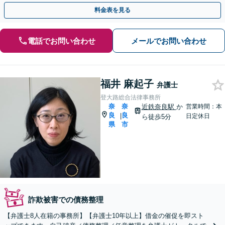
「家族に知られないよう債務整理したい」という方も対応可能
料金表を見る
電話でお問い合わせ
メールでお問い合わせ
福井 麻起子
弁護士
登大路総合法律事務所
奈
奈
近鉄奈良駅
か
営業時間：本
良
良
|
日定休日
ら徒歩5分
県
市
詐欺被害での債務整理
【弁護士8人在籍の事務所】【弁護士10年以上】借金の催促を即スト