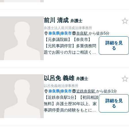
早めにご相談ください。依頼
者様の抱えていらっしゃる不
安や、ご希望を丁寧にお伺い
前川 清成
いたします。お早めのご相談
弁護士
が納得のいく解決への第一歩
弁護士法人前川清成法律事務所
です。
奈良県
奈良市
奈良駅
から徒歩5分
|
【元参議院銀】【奈良市】
詳細を見
【元民事調停官】多重債務問
る
題でお困りの方はご相談くだ
さい。その他、一般民事事件
も対応しております。奈良市
大宮町でお困りの方がいまし
以呂免 義雄
たら、一度ご相談ください。
弁護士
以呂免義雄法律事務所
奈良県
奈良市
近鉄奈良駅
から徒歩1分
|
【近鉄奈良駅1分】【初回相談
詳細を見
無料】弁護士歴30年以上、家
る
事調停委員の経験をもとに複
雑な相続問題も依頼者様の状
況に合わせ、適切なアドバイ