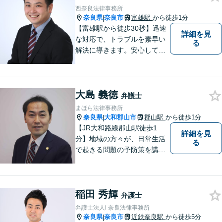
西奈良法律事務所
奈良県
奈良市
富雄駅
から徒歩1分
|
【富雄駅から徒歩30秒】迅速
詳細を見
な対応で、トラブルを素早い
る
解決に導きます。安心して話
せる雰囲気ですので、まずは
お気軽にご相談ください。刑
事事件・離婚/男女問題・相
大島 義徳
続・遺言・交通事故・借金・
弁護士
債務整理などはお任せくださ
まほら法律事務所
い。
奈良県
大和郡山市
郡山駅
から徒歩1分
|
【JR大和路線郡山駅徒歩1
詳細を見
分】地域の方々が、日常生活
る
で起きる問題の予防策を講じ
たい時や、既に問題を抱えて
何から手を付けてよいか分か
らない時に、まず相談できる
稲田 秀輝
身近な弁護士を目指していま
弁護士
す。
弁護士法人i 奈良法律事務所
奈良県
奈良市
近鉄奈良駅
から徒歩5分
|