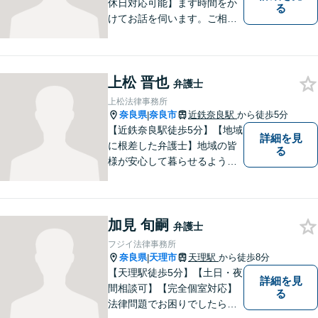
休日対応可能】まず時間をか
る
けてお話を伺います。ご相談
者の思いを十分お聞きし、そ
の実現に向けてサポートいた
します。【地域に根ざした弁
上松 晋也
護士】地域密着型のアットホ
弁護士
ームなリーガルサービスをご
上松法律事務所
提供させていただきます。
奈良県
奈良市
近鉄奈良駅
から徒歩5分
|
【近鉄奈良駅徒歩5分】【地域
詳細を見
に根差した弁護士】地域の皆
る
様が安心して暮らせるように
力を尽くします。離婚問題／
相続問題／労働問題／不動産
問題／刑事事件など、幅広く
加見 旬嗣
対応します。【夜間／休日対
弁護士
応可】法律トラブルでお悩み
フジイ法律事務所
の方は、お気軽にご相談くだ
奈良県
天理市
天理駅
から徒歩8分
|
さい。
【天理駅徒歩5分】【土日・夜
詳細を見
間相談可】【完全個室対応】
る
法律問題でお困りでしたらお