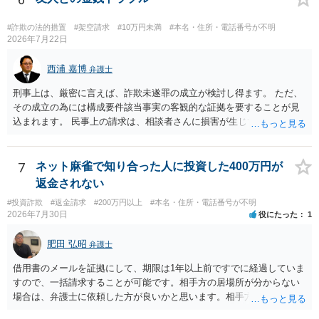
ち出した方は，相談者の記名に気づかず，自分のものと間違えて持ち
出してしまったのでしょう。 残っているのが無記名（つまり，自分の
#詐欺の法的措置
#架空請求
#10万円未満
#本名・住所・電話番号が不明
物に記名していない）のようですから，記名を気にしていない方だと
2026年7月22日
思います。 この場合は，過失にすぎませんから，窃盗罪は成立せず，
刑事的処罰を求めることはできません。 【弁償してもらうことは可能
西浦 嘉博
弁護士
か】 刑事ではなく民事の場合，不法行為に基づく損害賠償請求が問題
刑事上は、厳密に言えば、詐欺未遂罪の成立が検討し得ます。 ただ、
となります。 不法行為に基づく損害賠償請求は，故意だけではなく過
その成立の為には構成要件該当事実の客観的な証拠を要することが見
失も対象となります。 したがいまして，弁償してもらうことは可能で
込まれます。 民事上の請求は、相談者さんに損害が生じていない以
す。 ただし，間違えた方が誰かわかることが重要にはなります。
上、困難な様に思われます。 より詳細な事項についてお聞きになりた
い場合、最寄りの法律事務所での相談を検討ください。 上記、ご参考
ください。
7
ネット麻雀で知り合った人に投資した400万円が
返金されない
#投資詐欺
#返金請求
#200万円以上
#本名・住所・電話番号が不明
2026年7月30日
役にたった
1
肥田 弘昭
弁護士
借用書のメールを証拠にして、期限は1年以上前ですでに経過していま
すので、一括請求することが可能です。相手方の居場所が分からない
場合は、弁護士に依頼した方が良いかと思います。相手方の居場所が
分かるのであれば、個人でもできるかと思います。ご参考にしてくだ