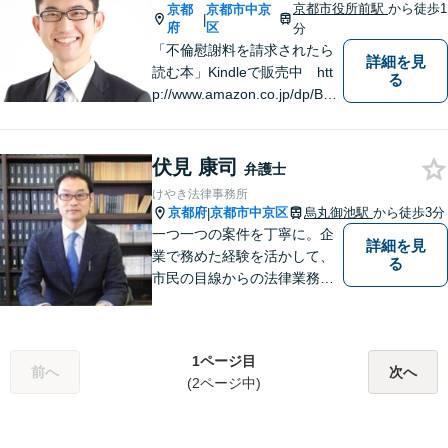
京都市役所前駅
から徒歩1
京都
京都市中京
|
府
区
分
「不倫慰謝料を請求されたら
詳細を見
読む本」Kindleで販売中 htt
る
p://www.amazon.co.jp/dp/B0F
JCDXDNV
伏見 康司
弁護士
けやき法律事務所
京都府
京都市中京区
烏丸御池駅
から徒歩3分
|
一つ一つの案件を丁寧に。企
詳細を見
業で務めた経験を活かして、
る
市民の目線からの法律業務を
心がけています。
1ページ目
前へ
次へ
(2ページ中)