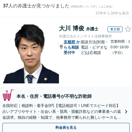
37
人の弁護士が見つかりました
(検索結果について詳しくは
こちら
)
37件中 1-30件を表示
大川 博俊
弁護士
東京都
弁護士法人インサイト法律事務所
営業時間：1
京都府
か
面談方法(対面・
らも相談
電話・ビデオな
0:00~18:00
受付中
ど)は応相談
（平日）
本名・住所・電話番号が不明な詐欺師
全国対応｜相談料・着手金0円【電話相談可！LINEでスピード対応】
占いアプリやサイト・出会い系・競馬・競艇詐欺などの事業者への返
金請求。独自の経験・知識で、他事務所で断られた難しいケースも解
決に導いた実績あり。まずはお気軽にご相談ください
料金表を見る