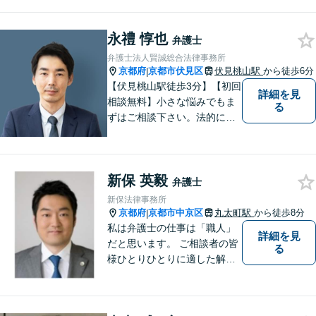
高くをモットーに豊富な知識
と経験であなたの声を形にし
永禮 惇也
ます。
弁護士
弁護士法人賢誠総合法律事務所
京都府
京都市伏見区
伏見桃山駅
から徒歩6分
|
【伏見桃山駅徒歩3分】【初回
詳細を見
相談無料】小さな悩みでもま
る
ずはご相談下さい。法的に無
難で簡単な解決ではなく、依
頼者様にとって最良の解決に
尽力します。交通事故／離婚
新保 英毅
／相続／企業法務など幅広く
弁護士
対応可能。【休日・夜間対応
新保法律事務所
可】
京都府
京都市中京区
丸太町駅
から徒歩8分
|
私は弁護士の仕事は「職人」
詳細を見
だと思います。 ご相談者の皆
る
様ひとりひとりに適した解決
策を模索し、オーダーメード
のリーガルサービスをご提供
いたします。