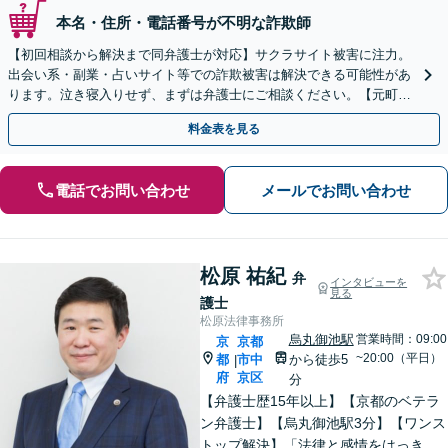
本名・住所・電話番号が不明な詐欺師
【初回相談から解決まで同弁護士が対応】サクラサイト被害に注力。
出会い系・副業・占いサイト等での詐欺被害は解決できる可能性があ
ります。泣き寝入りせず、まずは弁護士にご相談ください。【元町駅
1分・土日夜間の相談歓迎】
料金表を見る
電話でお問い合わせ
メールでお問い合わせ
松原 祐紀
弁
インタビューを
見る
護士
松原法律事務所
烏丸御池駅
営業時間：09:00
京
京都
~20:00（平日）
都
市中
から徒歩5
|
府
京区
分
【弁護士歴15年以上】【京都のベテラ
ン弁護士】【烏丸御池駅3分】【ワンス
トップ解決】「法律と感情をはっきり