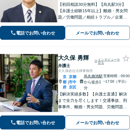
【初回相談30分無料】【烏丸駅3分】
【弁護士経験15年以上】離婚・男女問
題／労働問題／相続トラブル／企業法
務など実績多数あり。丁寧なコミュニ
ケーションで、納得感のある解決を目
電話でお問い合わせ
メールでお問い合わせ
指します【宗教法人法務／医療法務も
ご相談ください】【Web面談可】
大久保 勇輝
インタビューを
見る
弁護士
大久保総合法律事務所
烏丸御池駅
営業時間：09:00
京
京都
~17:00（平日）
都
市中
から徒歩1
|
府
京区
分
【解決実績多数】【弁護士直通】解決
まで全力を尽くします！交通事故、刑
事事件、離婚・男女問題、労働問題、
遺産相続、債務整理等のお悩みについ
てはお任せください。【子連れ対応
電話でお問い合わせ
メールでお問い合わせ
可】【土日夜間対応】