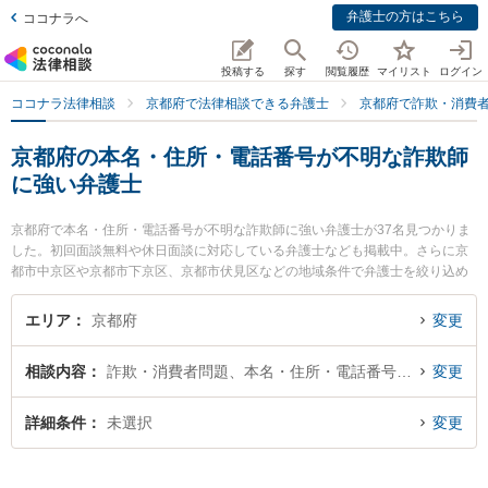
弁護士の方はこちら
ココナラへ
投稿する
探す
閲覧履歴
マイリスト
ログイン
ココナラ法律相談
京都府で法律相談できる弁護士
京都府で詐欺・消費
京都府の本名・住所・電話番号が不明な詐欺師
に強い弁護士
京都府で本名・住所・電話番号が不明な詐欺師に強い弁護士が37名見つかりま
した。初回面談無料や休日面談に対応している弁護士なども掲載中。さらに京
都市中京区や京都市下京区、京都市伏見区などの地域条件で弁護士を絞り込め
ます。詐欺・消費者問題に関係する投資詐欺や副業詐欺、FX詐欺等の細かな分
野での絞り込み検索もでき便利です。特に松原法律事務所の松原 祐紀弁護士や
エリア
京都府
変更
オギ法律事務所の荻原 卓司弁護士、京丹後法律事務所の下浦 弘章弁護士のプロ
フィール情報や弁護士費用、強みなどが注目されています。『京都府で土日や
相談内容
詐欺・消費者問題、本名・住所・電話番号が不明
変更
夜間に発生した本名・住所・電話番号が不明な詐欺師のトラブルを今すぐに弁
護士に相談したい』『本名・住所・電話番号が不明な詐欺師のトラブル解決の
実績豊富な近くの弁護士を検索したい』『初回相談無料で本名・住所・電話番
詳細条件
未選択
変更
号が不明な詐欺師を法律相談できる京都府内の弁護士に相談予約したい』など
でお困りの相談者さんにおすすめです。