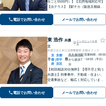
分ごと5500円）】【北摂地域対応可】
【法テラス】【駅チカ（阪急京都線烏
丸駅・京都市営地下鉄四条駅５番出口
徒歩４分、地下鉄五条駅１番出口徒歩
電話でお問い合わせ
メールでお問い合わせ
２分】丁寧にわかりやすく説明。オン
ラインなら全国対応可【夜間・休日面
談】
東 浩作
弁護
インタビューを見
る
士
弁護士法人本江法律事務所 京都オフィス
烏丸御池駅
営業時間：09:00
京
京都
~18:00（平日）
都
市中
から徒歩7
|
府
京区
分
【初回相談30分無料】【理不尽と戦う
弁護士】刑事事件、不動産・住まい、
交通事故など、幅広く対応していま
す。困難な事件でも粘り強く立ち向か
い、最善の結果を目指します。お困り
電話でお問い合わせ
メールでお問い合わせ
の場合は、お気軽に弁護士にご相談く
ださい。【電話・メール・WEB相談
可】