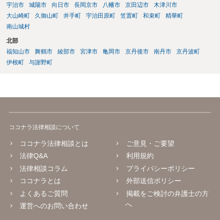
宇治市
城陽市
向日市
長岡京市
八幡市
京田辺市
木津川市
大山崎町
久御山町
井手町
宇治田原町
笠置町
和束町
精華町
南山城村
北部
福知山市
舞鶴市
綾部市
宮津市
亀岡市
京丹後市
南丹市
京丹波町
伊根町
与謝野町
ココナラ法律相談について
ココナラ法律相談とは
ご意見・ご要望
法律Q&A
利用規約
法律相談コラム
プライバシーポリシー
ココナラとは
外部送信ポリシー
よくあるご質問
掲載をご検討の弁護士の方
へ
運営へのお問い合わせ