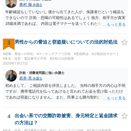
奥村 徹
弁護士
年齢確認もしていないし 後から出てきた人が、保護者だという確認も
できないので 詐欺・恐喝の可能性はあるでしょう 他方、相手方が真実
18歳未満であれば、 内容は電子マナーを送ってくれたら自慰行為など
の動画を要望通りに撮って送るよと言ったやりとりでした。 自分は動
画の尺は10分ほど、服を着たままで胸を触って欲しい、などの要望を
して、要求された金額(1000円程度)の電子マネーを送信してしまいま
3
男性からの脅迫と窃盗疑いについての法的対処法
した。 そこから、撮影するまで暇なので顔の雰囲気の写真を交換して
欲しい、住んでいる都道府県と区を教えてと言われたので教えたりと
#恐喝・脅迫への対応
#マッチングアプリ詐欺
#悪徳商法
#少額訴訟サポート
言ったやり取りをしていました。 というやりとりは、青少年条例違反
#本名・住所・電話番号が不明
#詐欺の法的措置
2026年7月27日
（わいせつ行為）の疑いがあります。18歳未満と知らなくても処罰可
能です。
詐欺・消費者問題に強い弁護士
若井 亮
弁護士
初めまして。 ご相談内容を拝見しました。 当時の相手方の内心は不明
ですが、携帯電話代を払ってあげると言われてお金を受け取っただけ
であれば窃盗になりません。 また、民事上も贈与契約に該当すると思
われるところ、返済の義務はありません。 これ以上のやり取りをせ
ず、可能であればブロックをするようにしてください。 ご不安であれ
ば、最寄りの警察署に相談をしても良いかもしれません。 以上、ご参
4
出会い系での交際詐欺被害、身元特定と返金請求
考になれば幸いです。
の方法は？
#本名・住所・電話番号が不明
#マッチングアプリ詐欺
#詐欺の法的措置