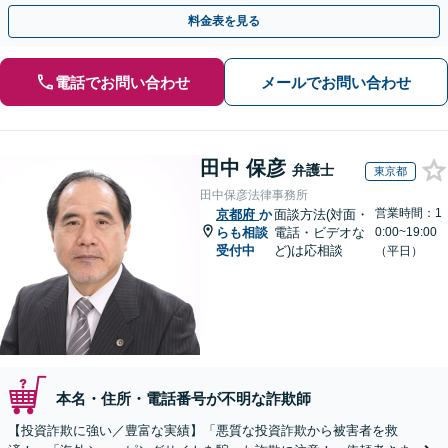
さい。
料金表を見る
電話でお問い合わせ
メールでお問い合わせ
田中 保彦
弁護士
東京都
田中保彦法律事務所
営業時間：1
京都府
か
面談方法(対面・
らも相談
電話・ビデオな
0:00~19:00
受付中
ど)は応相談
（平日）
本名・住所・電話番号が不明な詐欺師
【投資詐欺に強い／豊富な実績】「悪質な投資詐欺から被害者を救