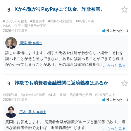
さい。
8
Xから繋がりPayPayにて送金、詐欺被害。
#ぼったくり被害
#返金請求
#詐欺の法的措置
#10万円未満
#本名・住所・電話番号が不明
2026年7月15日
役にたった
1
川添 圭
弁護士
詳しい事情によります。相手の氏名や住所がわからない場合、それを
調べることがそもそもできない、あるいは調べることができても費用
がかかってしまうことがあり、その場合は確実に費用倒れになりそう
です（調査費用は相手に請求できないのが原則だからです）。
9
詐欺でも消費者金融機関に返済義務はあるか
#副業詐欺
#詐欺の法的措置
#本名・住所・電話番号が不明
#200万円以上
2026年7月10日
役にたった
1
三村 勇人
弁護士
質問にお答えします。 消費者金融が詐欺グループと無関係であり、 適
法な消費者金融であれば、返済義務が生じます。