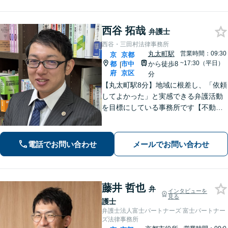
西谷 拓哉
弁護士
西谷・三田村法律事務所
丸太町駅
営業時間：09:30
京
京都
~17:30（平日）
都
市中
から徒歩8
|
府
京区
分
【丸太町駅8分】地域に根差し、「依頼
してよかった」と実感できる弁護活動
を目標にしている事務所です【不動
産・住まい】宅地建物取引士の試験に
合格、不動産分野の取扱実績あり【相
続・遺言】相談者さまに寄り添い、円
電話でお問い合わせ
メールでお問い合わせ
滑な相続を目指します
藤井 哲也
弁
インタビューを
見る
護士
弁護士法人富士パートナーズ 富士パートナー
ズ法律事務所