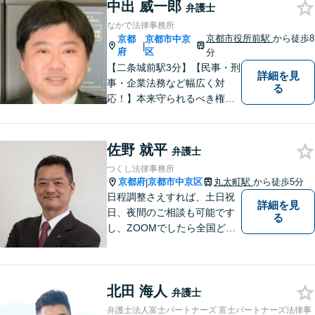
中出 威一郎
弁護士
なかで法律事務所
京都市役所前駅
から徒歩8
京都
京都市中京
|
府
区
分
【二条城前駅3分】【民事・刑
詳細を見
事・企業法務など幅広く対
る
応！】本来守られるべき権
利・利益を失うことが無いよ
う、これまでの経験を活かし
弁護してまいります。お一人
佐野 就平
弁護士
お一人の心情に寄り添いま
つくし法律事務所
す。まずはご相談ください。
京都府
京都市中京区
丸太町駅
から徒歩5分
|
【完全個室】
日程調整さえすれば、土日祝
詳細を見
日、夜間のご相談も可能です
る
し、ZOOMでしたら全国どこ
でもご相談可能です。私が行
けないところでも、全国どこ
でも大抵は他の弁護士をご紹
北田 海人
介できます。
弁護士
弁護士法人富士パートナーズ 富士パートナーズ法律事