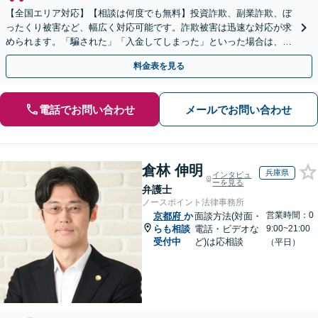
【全国エリア対応】【相談は何度でも無料】投資詐欺、副業詐欺、ぼ
ったくり被害など、幅広く対応可能です。詐欺被害は迅速な対応が求
められます。「騙された」「入金してしまった」といった場合は、お
早めにご相談ください。【電話・メール・WEB相談可】
料金表を見る
電話でお問い合わせ
メールでお問い合わせ
倉林 伸明
兵庫県
インタビュ
ーを見る
弁護士
ノースポイント法律事務所
営業時間：0
京都府
か
面談方法(対面・
らも相談
電話・ビデオな
9:00~21:00
受付中
ど)は応相談
（平日）