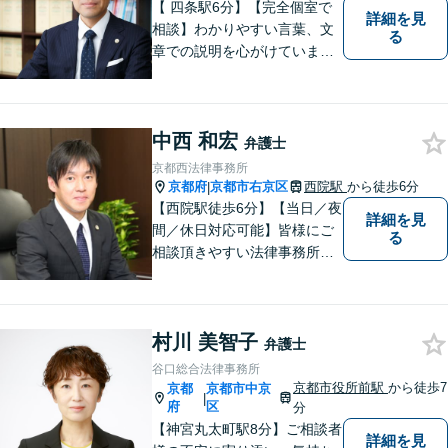
【 四条駅6分】【完全個室で
詳細を見
相談】わかりやすい言葉、文
る
章での説明を心がけていま
す。相談内容が明確な方はも
ちろんのこと、漠然と不安を
抱えている方も、まずは、お
中西 和宏
気軽にご相談下さい。
弁護士
京都西法律事務所
京都府
京都市右京区
西院駅
から徒歩6分
|
【西院駅徒歩6分】【当日／夜
詳細を見
間／休日対応可能】皆様にご
る
相談頂きやすい法律事務所を
目指します。交通事故／借金
問題／相続問題／離婚問題な
ど、幅広い法律トラブルに対
村川 美智子
応可能。【法テラス利用可】
弁護士
ご相談者様に寄り添って対
谷口総合法律事務所
応。お悩みの方はお気軽にご
京都市役所前駅
から徒歩7
京都
京都市中京
|
相談ください。
府
区
分
【神宮丸太町駅8分】ご相談者
詳細を見