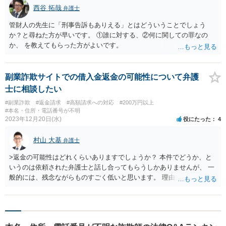
西谷 拓哉
弁護士
管財人の先生に「刑事告訴もありえる」とはどういうことでしょう
か？と尋ねた方が早いです。 ①誰に対する、②何に関しての罪なの
か、 を教えてもらった方がよいです。
副業詐欺サイトでの借入金返金の可能性について弁護
士に相談したい
#副業詐欺
#返金請求
#高額請求への対応
#200万円以上
#本名・住所・電話番号が不明
2023年12月20日(水)
役にたった
4
村山 大基
弁護士
>返金の可能性はどれくらいありますでしょうか？ 本件でどうか、と
いうのは依頼された弁護士と話し合ってもらうしかありませんが、 一
般的には、残念ながらものすごく低いと思います。 理由は、詐欺師
は、「自分が得た金銭は違法なものなので、取り返されないよう隠し
ておこう」と 考えることが多いからです。 弁護士を通じて何か手続き
をしてくるだろうな、ということは、詐欺師からすると予想できるの
で、 仮に騙されたと気づいて取り戻しのための手続きをしても、取り