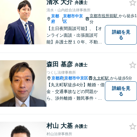
清水 大介
トーを胸に、お客様との信頼
弁護士
関係を大切にした弁護を行い
清水・山内総合法律事務所
ます。【初回相談無料】
京都市役所前駅
から徒歩1
京都
京都市中京
|
府
区
分
【土日夜間面談可能】、【オ
詳細を見
ンライン面談・出張面談可
る
能】弁護士歴１０年、不動
産、相続、交通事故、企業法
務に注力しています。御依頼
者様に寄り添い、迅速に問題
森田 基彦
弁護士
を解決いたします。お一人で
つくし法律事務所
悩まずに、まずはお気軽にご
京都府
京都市中京区
丸太町駅
から徒歩5分
|
相談ください。
【丸太町駅徒歩4分】離婚・借
詳細を見
金・交通事故などの問題か
る
ら、渉外離婚・難民事件・医
療事故などの特殊な事案もご
相談ください。問題が大きく
なってしまう前のご相談をお
村山 大基
待ちしています。
弁護士
村山法律事務所