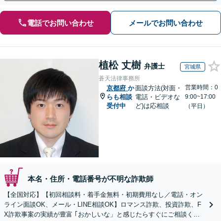
電話でお問い合わせ
メールでお問い合わせ
植松 丈樹
弁護士
宮城県
蒼天法律事務所
営業時間：0
京都府
か
面談方法(対面・
らも相談
電話・ビデオな
9:00~17:00
受付中
ど)は応相談
（平日）
本名・住所・電話番号が不明な詐欺師
【全国対応】【初回相談料・着手金無料・初期費用なし／電話・オン
ライン面談OK、メール・LINE相談OK】ロマンス詐欺、投資詐欺、F
X詐欺事案の実績が豊富 ｢おかしいな」と感じたらすぐにご相談くだ