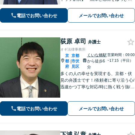
分けたスタイル」で問題解決へ。離婚
問題、新型コロナが原因の借金、不動
電話でお問い合わせ
メールでお問い合わせ
産問題なども幅広く対応【女性弁護士
も在籍】【初回相談30分無料】
荻原 卓司
弁護士
オギ法律事務所
くいな橋駅
営業時間：09:00
京
京都
~17:15（平日）
都
市伏
から徒歩6
|
府
見区
分
多くの人の幸せを実現する、京都・伏
見の弁護士です！/依頼者に寄り沿う心/
迅速かつ丁寧な対応/時に熱く戦う強/解
決実績2000件以上
電話でお問い合わせ
メールでお問い合わせ
下浦 弘章