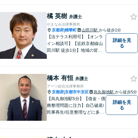
ただきます。
橘 英樹
弁護士
やまなみ法律事務所
京都府
精華町
山田川駅
から徒歩1分
|
【法テラス利用可】【オンラ
詳細を見
イン相談可】【近鉄京都線山
る
田川駅 徒歩1分】地域の皆様
にとって最初に、何でも相談
できる場所でありたいと心が
けています
橋本 有恒
弁護士
アーツ綜合法律事務所
京都府
京都市中京区
烏丸御池駅
から徒歩5分
|
【烏丸御池駅5分】【借金・債
詳細を見
務整理問題に注力】自己破産/
る
民事再生/任意整理などに多数
の解決実績があります！「相
談者の心に寄り添い、ともに
ベストを尽くすこと」のモッ