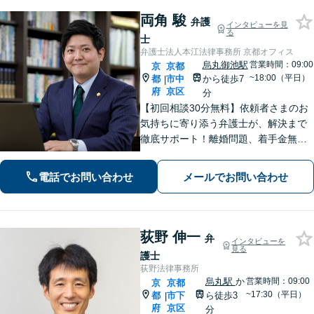
両角 駿
弁護
インタビューを見
る
士
弁護士法人本江法律事務所 京都オフィス
烏丸御池駅
営業時間：09:00
京
京都
~18:00（平日）
都
市中
から徒歩7
|
府
京区
分
【初回相談30分無料】依頼者さまのお
気持ちに寄り添う弁護士が、解決まで
徹底サポート！離婚問題、着手金無料
の相続、少ない証拠でも対応できる債
権回収、自首サポートに注力する刑事
電話でお問い合わせ
メールでお問い合わせ
事件など【烏丸御池駅7分】
荻野 伸一
弁
インタビューを
見る
護士
荻野法律事務所
烏丸駅
か
営業時間：09:00
京
京都
~17:30（平日）
都
市下
ら徒歩3
|
府
京区
分