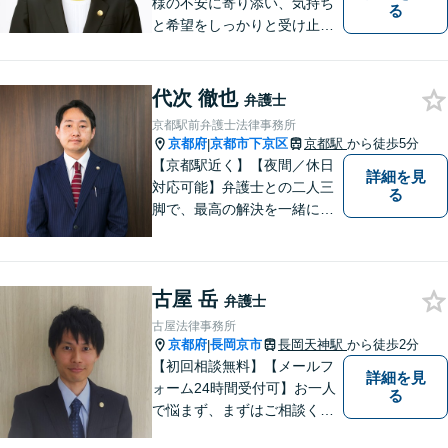
様の不安に寄り添い、気持ち
る
と希望をしっかりと受け止め
ます。解決の道筋を丁寧に示
し、納得と安心につながるよ
う真摯にサポートします。ど
代次 徹也
弁護士
うぞお気軽にお話しくださ
京都駅前弁護士法律事務所
い。【完全個室で相談可】
京都府
京都市下京区
京都駅
から徒歩5分
|
【地域密着型の法律事務所】
【京都駅近く】【夜間／休日
詳細を見
対応可能】弁護士との二人三
る
脚で、最高の解決を一緒に目
指しましょう。刑事事件／交
通事故／離婚問題／借金問題
／相続問題など、幅広く対応
古屋 岳
可能です。【地域に根ざした
弁護士
弁護士】まずは当事務所の無
古屋法律事務所
料法律相談をご体験くださ
京都府
長岡京市
長岡天神駅
から徒歩2分
|
い。
【初回相談無料】【メールフ
詳細を見
ォーム24時間受付可】お一人
る
で悩まず、まずはご相談くだ
さい。丁寧にご対応させてい