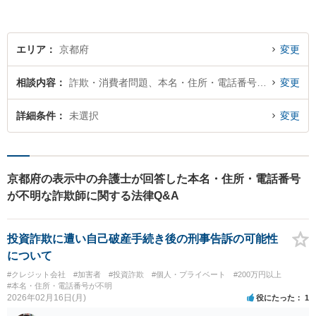
エリア
京都府
変更
相談内容
詐欺・消費者問題、本名・住所・電話番号が不明
変更
詳細条件
未選択
変更
京都府の表示中の弁護士が回答した本名・住所・電話番号
が不明な詐欺師に関する法律Q&A
投資詐欺に遭い自己破産手続き後の刑事告訴の可能性
について
#クレジット会社
#加害者
#投資詐欺
#個人・プライベート
#200万円以上
#本名・住所・電話番号が不明
2026年02月16日(月)
役にたった
1