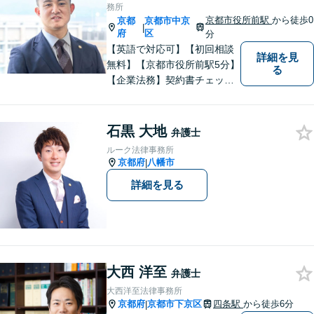
務所
京都市役所前駅
から徒歩0
京都
京都市中京
|
府
区
分
【英語で対応可】【初回相談
詳細を見
無料】【京都市役所前駅5分】
る
【企業法務】契約書チェッ
ク、事業承継（親族内・他社
のいずれも。）、株主総会指
導、フリーランス・スタート
石黒 大地
弁護士
アップ支援など、幅広いご相
ルーク法律事務所
談に対応【税務訴訟】税務調
京都府
八幡市
|
査対応、タックスプランニン
詳細を見る
グなど。
大西 洋至
弁護士
大西洋至法律事務所
京都府
京都市下京区
四条駅
から徒歩6分
|