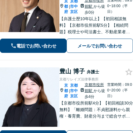
京都市役所
営業時間：09:0
京
京都
0~18:00（平
都
市中
前駅
から徒
|
府
京区
日）
歩0分
【弁護士歴10年以上】【初回相談無
料】【京都市役所前駅5分】【相続問
題】税理士や司法書士、不動産業者な
どとスムーズに連携し、解決へと導き
ます。遺産分割協議・調停・審判など
電話でお問い合わせ
メールでお問い合わせ
【債権回収】催促の電話から民事調
停、訴訟、強制執行までお任せくださ
い。
豊山 博子
弁護士
京都リレイズ法律事務所
京都市役所
営業時間：09:0
京
京都
0~20:00（平
都
市中
前駅
から徒
|
府
京区
日）
歩4分
【京都市役所前駅4分】【初回相談30分
無料】「離婚問題：不貞慰謝料から親
権・養育費、財産分与まで総合サポー
ト」「法人破産：会社の状況に応じた
最適な手続きをご提案」おひとりで抱