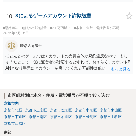
10
Xによるゲームアカウント詐欺被害
#悪徳商法
#詐欺の法的措置
#200万円以上
#本名・住所・電話番号が不明
2026年7月18日
匿名A
弁護士
ほとんどのゲームではアカウントの売買自体が規約違反なので、もし
そうだとして、仮に運営者が対応するとすれば、おそらくアカウントB
ANとなり手元にアカウントを戻してくれる可能性は低いかもしれませ
ん。さらにいえば、最悪の場合、貴殿も運営者から出禁処分（登録拒
絶）を食らう可能性があります。RMTが許されているゲーム（海外の
運営会社にはそのようなスタンスの事業者もいます）であれば結論は
変わるかもしれませんが…
市区町村別に本名・住所・電話番号が不明で絞り込む
京都市内
京都市北区
京都市上京区
京都市左京区
京都市中京区
京都市東山区
京都市下京区
京都市南区
京都市右京区
京都市伏見区
京都市山科区
京都市西京区
南部