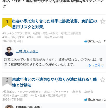
本名・住所・電話番号が不明な詐欺師の法律Q&Aランキン
返されないように財産隠しをすると予想されます。 そのため、一般的
には取り戻しは難しいことが多いです。 もしかすると、本件では何か
グ
しら特殊事情があって取り戻しの勝算があるのかもしれないので、 依
頼した弁護士によく聞いてみましょう。
1
出会い系で知り合った相手に詐欺被害、免許証の
悪用リスクと対策。
#マッチングアプリ詐欺
#恐喝・脅迫への対応
#詐欺の法的措置
#50〜100万円未満
#本名・住所・電話番号が不明
2026年7月26日
役にたった
2
三村 勇人
弁護士
詐欺にあっている可能性があります。 連絡が取れないのであれば、警
察に被害届を提出されることをお勧めいたします。
2
未成年者との不適切なやり取りが法に触れる可能
性と対処法
#児童ポルノ・わいせつ物頒布等
#個人・プライベート
#被害者
#加害者
#恐喝・脅迫への対応
#本名・住所・電話番号が不明
2026年7月26日
役にたった
2
刑事事件に強い弁護士