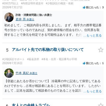
#200万円以上
#内容証明作成送付
#少額訴訟の相談・依頼
2026年7月17日
役にたった
3
詐欺・消費者問題に強い弁護士
若井 亮
弁護士
初めまして。 ご相談内容を拝見しました。 まず、相手方の携帯電話番
号が分かっているのであれば、契約者情報の照会を行い、住民票を取
得することで身元を特定できる可能性はあります。 ただ、他人名義の
携帯電話であるなどした場合には特定に結びつけることは難しいとこ
ろです。 LINEについても、詐欺の事案であれば照会できる可能性はあ
りますが、携帯電話の番号を経由する方法より難しくなります。 身元
5
アルバイト先での私物の取り扱いについて
を特定した後は、返金の理屈があるかどうかを確認していきます。 基
本的に贈与に該当する場合には返金請求ができません。 詐欺を含め、
#少額訴訟サポート
#返金請求
#本名・住所・電話番号が不明
当方に返金の理屈があるかどうかを確認していきます。 さらに、渡し
2026年7月16日
役にたった
1
た金額について、裏付けがあるかどうかも精査します。 上記を経て、
身元の特定、返金の理屈があると判断できるのであれば、まずは交渉
竹本 真紀
弁護士
からスタートすることになるでしょう。 ご理解のとおり、詐欺である
【窃盗にあたるか否かについて】 冷蔵庫の中に記名して保管してある
ことの立証は簡単ではありません。 刑事事件化が出来るのであれば、
わけですから，占有が相談者にあることを明示しています。 したがい
返金交渉で有利になる可能性がありますが、民事上の詐欺の立証以上
まして，記名を認識して相談者のものであることを認識していながら
に難しいところがあります。 こちらについては、一度、最寄りの警察
持ち出した場合には，相談者の占有を奪ったことになりますから，窃
署に被害相談をするようにしてください。 具体的な見通しに関して
盗罪が成立します。 しかし，窃盗罪は，故意犯です。 過失犯の場合に
は、証拠を拝見する必要があるため、直接弁護士にご相談された方が
は，窃盗罪は成立しません。処罰規定がないからです。 おそらく，持
6
友人との金銭トラブル
良いかと思います。