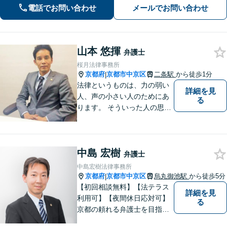
えて諦める前に、まずはあなたのご希
電話でお問い合わせ
メールでお問い合わせ
望をお聞かせください【休日・夜間相
談可】
山本 悠揮
弁護士
桜月法律事務所
京都府
京都市中京区
二条駅
から徒歩1分
|
法律というものは、力の弱い
詳細を見
人、声の小さい人のためにあ
る
ります。 そういった人の思い
に真摯に耳を傾けて、「相談
してよかった」「頼んでよか
った」と思って頂ける解決を
中島 宏樹
目指します。
弁護士
中島宏樹法律事務所
京都府
京都市中京区
烏丸御池駅
から徒歩5分
|
【初回相談無料】【法テラス
詳細を見
利用可】【夜間休日応対可】
る
京都の頼れる弁護士を目指し
ています。目線は低く、志は