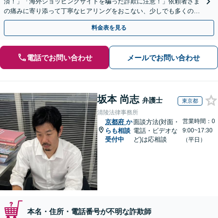
済！」「海外ショッピングサイトを騙った詐欺に注意！」依頼者さま
の痛みに寄り添って丁寧なヒアリングをおこない、少しでも多くの返
金が得られるよう尽力します！
料金表を見る
電話でお問い合わせ
メールでお問い合わせ
坂本 尚志
弁護士
東京都
清陵法律事務所
営業時間：0
京都府
か
面談方法(対面・
らも相談
電話・ビデオな
9:00~17:30
受付中
ど)は応相談
（平日）
本名・住所・電話番号が不明な詐欺師