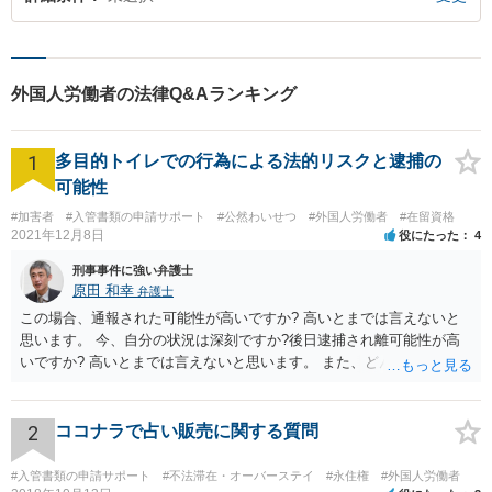
外国人労働者の法律Q&Aランキング
1
多目的トイレでの行為による法的リスクと逮捕の
可能性
#加害者
#入管書類の申請サポート
#公然わいせつ
#外国人労働者
#在留資格
2021年12月8日
役にたった
4
刑事事件に強い弁護士
原田 和幸
弁護士
この場合、通報された可能性が高いですか? 高いとまでは言えないと
思います。 今、自分の状況は深刻ですか?後日逮捕され離可能性が高
いですか? 高いとまでは言えないと思います。 また、どんな犯罪をし
てしまいしまったでしょうか? 考えられるとすれば、建造物侵入罪あ
たりでしょうか。
2
ココナラで占い販売に関する質問
#入管書類の申請サポート
#不法滞在・オーバーステイ
#永住権
#外国人労働者