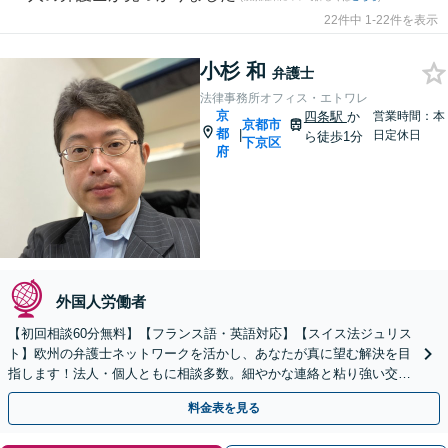
22件中 1-22件を表示
小杉 和
弁護士
法律事務所オフィス・エトワレ
京
四条駅
か
営業時間：本
京都市
都
|
日定休日
ら徒歩1分
下京区
府
外国人労働者
【初回相談60分無料】【フランス語・英語対応】【スイス法ジュリス
ト】欧州の弁護士ネットワークを活かし、あなたが真に望む解決を目
指します！法人・個人ともに相談多数。細やかな連絡と粘り強い交渉
を徹底【WEB対応｜休日・夜間相談可】【完全個室】
料金表を見る