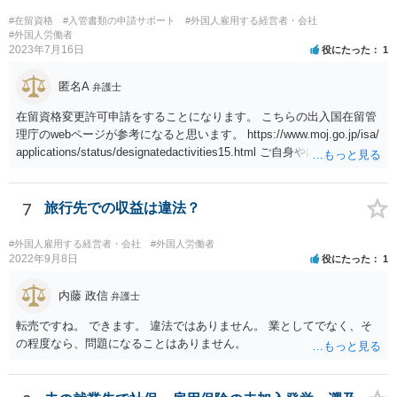
#在留資格
#入管書類の申請サポート
#外国人雇用する経営者・会社
#外国人労働者
2023年7月16日
役にたった
1
匿名A
弁護士
在留資格変更許可申請をすることになります。 こちらの出入国在留管
理庁のwebページが参考になると思います。 https://www.moj.go.jp/isa/
applications/status/designatedactivities15.html ご自身や内定先企業で
の申請ができない又は難しいのであれば、申請取次者の承認を受けて
いる弁護士や行政書士に相談されるのが良いです。
7
旅行先での収益は違法？
#外国人雇用する経営者・会社
#外国人労働者
2022年9月8日
役にたった
1
内藤 政信
弁護士
転売ですね。 できます。 違法ではありません。 業としてでなく、そ
の程度なら、問題になることはありません。