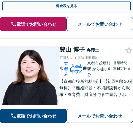
料金表を見る
電話でお問い合わせ
メールでお問い合わせ
豊山 博子
弁護士
京都リレイズ法律事務所
京都市役所前
営業時間：
京
京都市
本日定休日
都
駅
から徒歩4
|
中京区
府
分
【京都市役所前駅4分】【初回相談30分
無料】「離婚問題：不貞慰謝料から親
権・養育費、財産分与まで総合サポー
ト」「法人破産：会社の状況に応じた
最適な手続きをご提案」おひとりで抱
えて諦める前に、まずはあなたのご希
電話でお問い合わせ
メールでお問い合わせ
望をお聞かせください【休日・夜間相
談可】