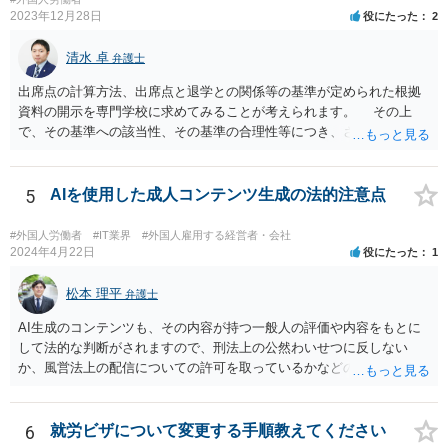
2023年12月28日
役にたった
2
清水 卓
弁護士
出席点の計算方法、出席点と退学との関係等の基準が定められた根拠
資料の開示を専門学校に求めてみることが考えられます。 その上
で、その基準への該当性、その基準の合理性等につき、さらなる精査
をしてみる方法もあります。 さらに、もし専門学校側があなたを強
引に退学処分にした場合には、裁判等で退学処分の有効性を争うこと
が考えられます。
5
AIを使用した成人コンテンツ生成の法的注意点
#外国人労働者
#IT業界
#外国人雇用する経営者・会社
2024年4月22日
役にたった
1
松本 理平
弁護士
AI生成のコンテンツも、その内容が持つ一般人の評価や内容をもとに
して法的な判断がされますので、刑法上の公然わいせつに反しない
か、風営法上の配信についての許可を取っているかなどの検討が必要
です。また、外国籍である場合には、風営法上の許可を得られるかど
うかの問題も生じます。
6
就労ビザについて変更する手順教えてください