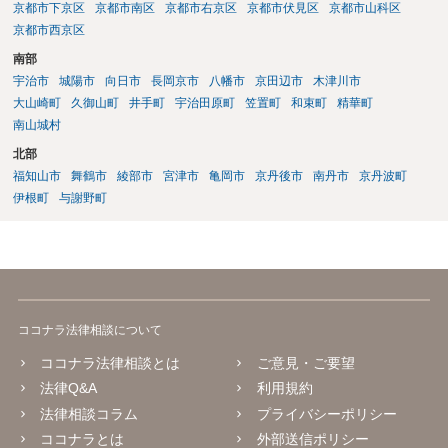
京都市下京区
京都市南区
京都市右京区
京都市伏見区
京都市山科区
京都市西京区
南部
宇治市
城陽市
向日市
長岡京市
八幡市
京田辺市
木津川市
大山崎町
久御山町
井手町
宇治田原町
笠置町
和束町
精華町
南山城村
北部
福知山市
舞鶴市
綾部市
宮津市
亀岡市
京丹後市
南丹市
京丹波町
伊根町
与謝野町
ココナラ法律相談について
ココナラ法律相談とは
ご意見・ご要望
法律Q&A
利用規約
法律相談コラム
プライバシーポリシー
ココナラとは
外部送信ポリシー