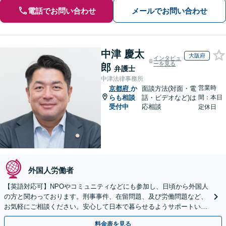
電話でお問い合わせ
メールでお問い合わせ
中津 慶太
大阪府
インタビュ
ーを見る
郎
弁護士
中津法律事務所
営業時
京都府
か
面談方法(対面・電
らも相談
話・ビデオなど)は
間：本日
受付中
応相談
定休日
外国人労働者
【英語対応可】NPOやコミュニティなどにも参加し、日頃から外国人
の方と関わっております。刑事事件、在留問題、及び労働問題など、
お気軽にご相談ください。安心して日本で暮らせるようサポートいた
します【夜間・休日相談OK】【北浜駅2分】
料金表を見る