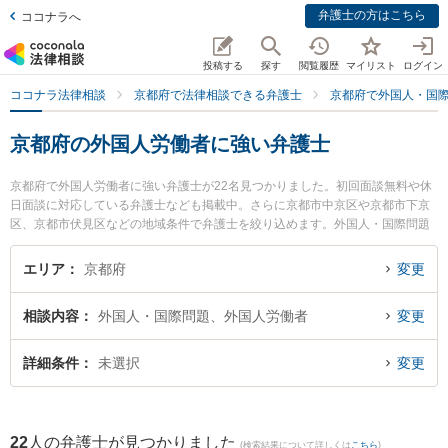
弁護士の方はこちら
ココナラへ
投稿する
探す
閲覧履歴
マイリスト
ログイン
ココナラ法律相談
京都府で法律相談できる弁護士
京都府で外国人・国
京都府の外国人労働者に強い弁護士
京都府で外国人労働者に強い弁護士が22名見つかりました。初回面談無料や休
日面談に対応している弁護士なども掲載中。さらに京都市中京区や京都市下京
区、京都市伏見区などの地域条件で弁護士を絞り込めます。外国人・国際問題
に関係する国際離婚やハーグ条約、国際結婚等の細かな分野での絞り込み検索
もでき便利です。特に法律事務所オフィス・エトワレの小杉 和弁護士や京都リ
エリア
京都府
変更
レイズ法律事務所の豊山 博子弁護士、松原法律事務所の松原 祐紀弁護士のプロ
フィール情報や弁護士費用、強みなどが注目されています。『京都府で土日や
相談内容
外国人・国際問題、外国人労働者
変更
夜間に発生した外国人労働者のトラブルを今すぐに弁護士に相談したい』『外
国人労働者のトラブル解決の実績豊富な近くの弁護士を検索したい』『初回相
談無料で外国人労働者を法律相談できる京都府内の弁護士に相談予約したい』
詳細条件
未選択
変更
などでお困りの相談者さんにおすすめです。
22
人の弁護士が見つかりました
(検索結果について詳しくは
こちら
)