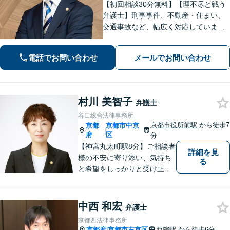
【初回相談30分無料】【理不尽と戦う
弁護士】刑事事件、不動産・住まい、
交通事故など、幅広く対応していま
す。困難な事件でも粘り強く立ち向か
い、最善の結果を目指します。お困り
電話でお問い合わせ
メールでお問い合わせ
の場合は、お気軽に弁護士にご相談く
ださい。【電話・メール・WEB相談
可】
村川 美智子
弁護士
谷口総合法律事務所
京都市役所前駅
から徒歩7
京都
京都市中京
|
府
区
分
【神宮丸太町駅8分】ご相談者
詳細を見
様の不安に寄り添い、気持ち
る
と希望をしっかりと受け止め
ます。解決の道筋を丁寧に示
し、納得と安心につながるよ
う真摯にサポートします。ど
中西 和宏
弁護士
うぞお気軽にお話しくださ
京都西法律事務所
い。【完全個室で相談可】
京都府
京都市右京区
西院駅
から徒歩6分