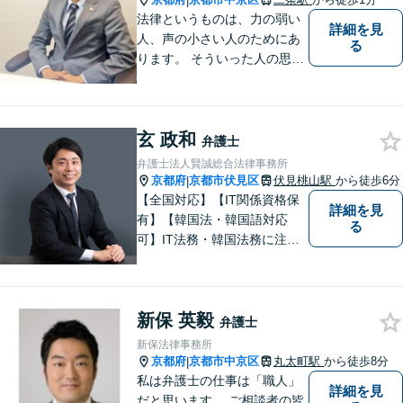
|
法律というものは、力の弱い
詳細を見
人、声の小さい人のためにあ
る
ります。 そういった人の思い
に真摯に耳を傾けて、「相談
してよかった」「頼んでよか
った」と思って頂ける解決を
玄 政和
目指します。
弁護士
弁護士法人賢誠総合法律事務所
京都府
京都市伏見区
伏見桃山駅
から徒歩6分
|
【全国対応】【IT関係資格保
詳細を見
有】【韓国法・韓国語対応
る
可】IT法務・韓国法務に注力
している弁護士です。
新保 英毅
弁護士
新保法律事務所
京都府
京都市中京区
丸太町駅
から徒歩8分
|
私は弁護士の仕事は「職人」
詳細を見
だと思います。 ご相談者の皆