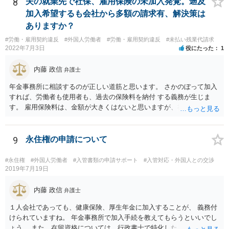
8
夫の就業先で社保、雇用保険の未加入発覚。遡及
加入希望するも会社から多額の請求有、解決策は
ありますか？
#労働・雇用契約違反
#外国人労働者
#労働・雇用契約違反
#未払い残業代請求
2022年7月3日
役にたった
1
内藤 政信
弁護士
年金事務所に相談するのが正しい道筋と思います。 さかのぼって加入
すれば、労働者も使用者も、過去の保険料を納付 する義務が生じま
す。 雇用保険料は、金額が大きくはないと思いますが、社会保険はか
な りの金額になるでしょう。 加入適用事業者なら罰則もあります。
難しい問題の一つなので、年金事務所および必要に応じて社労士にも
相談されるといいでしょう。
9
永住権の申請について
#永住権
#外国人労働者
#入管書類の申請サポート
#入管対応・外国人との交渉
2019年7月19日
内藤 政信
弁護士
１人会社であっても、健康保険、厚生年金に加入することが、 義務付
けられていますね。 年金事務所で加入手続を教えてもらうといいでし
ょう。 また、在留資格については、行政書士で特化した人が何人も い