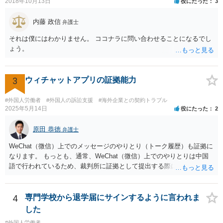
2018年10月13日
役にたった
3
内藤 政信
弁護士
それは僕にはわかりません。 ココナラに問い合わせることになるでし
ょう。
3
ウィチャットアプリの証拠能力
#外国人労働者
#外国人の訴訟支援
#海外企業との契約トラブル
2025年5月14日
役にたった
2
原田 恭徳
弁護士
WeChat（微信）上でのメッセージのやりとり（トーク履歴）も証拠に
なります。 もっとも、通常、WeChat（微信）上でのやりとりは中国
語で行われているため、裁判所に証拠として提出する際には日本語の
翻訳文も一緒に提出する必要があります。
4
専門学校から退学届にサインするように言われま
した
#外国人労働者