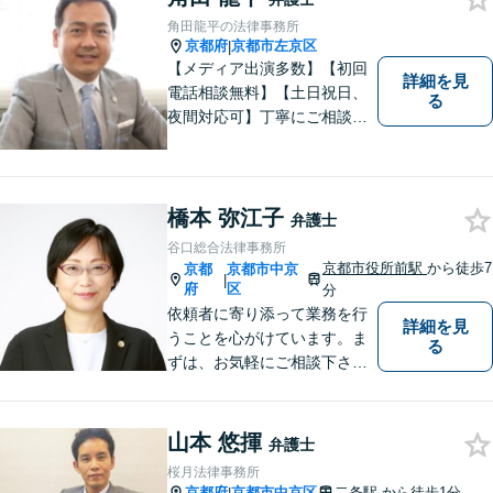
業者様にも広く対応しており
角田龍平の法律事務所
ます。お気軽にご相談くださ
京都府
京都市左京区
|
い。
【メディア出演多数】【初回
詳細を見
電話相談無料】【土日祝日、
る
夜間対応可】丁寧にご相談を
お聞きして、事件に応じた最
適の解決と明朗な弁護士費用
をご提案。お客様の権利と人
格を徹底的に守ります！
橋本 弥江子
弁護士
谷口総合法律事務所
京都市役所前駅
から徒歩7
京都
京都市中京
|
府
区
分
依頼者に寄り添って業務を行
詳細を見
うことを心がけています。ま
る
ずは、お気軽にご相談下さ
い。
山本 悠揮
弁護士
桜月法律事務所
京都府
京都市中京区
二条駅
から徒歩1分