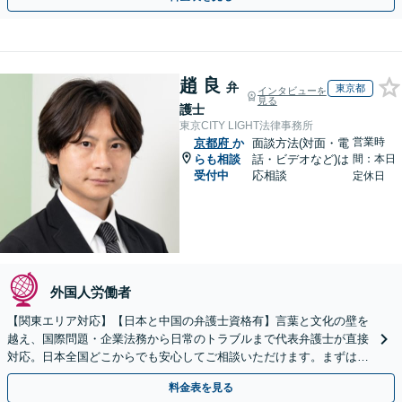
趙 良
弁
東京都
インタビューを
見る
護士
東京CITY LIGHT法律事務所
営業時
京都府
か
面談方法(対面・電
らも相談
話・ビデオなど)は
間：本日
受付中
応相談
定休日
外国人労働者
【関東エリア対応】【日本と中国の弁護士資格有】言葉と文化の壁を
越え、国際問題・企業法務から日常のトラブルまで代表弁護士が直接
対応。日本全国どこからでも安心してご相談いただけます。まずは一
歩を踏み出してみませんか。【初回相談無料】
料金表を見る