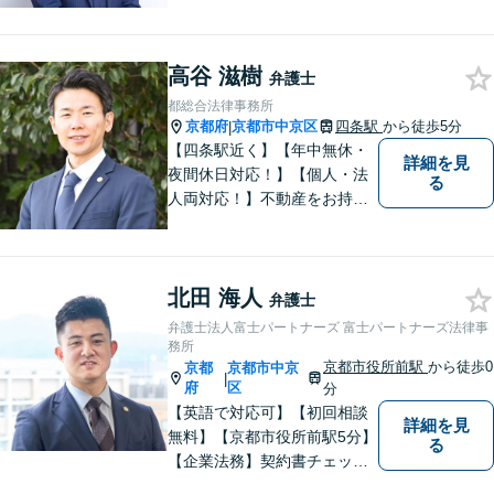
高谷 滋樹
弁護士
都総合法律事務所
京都府
京都市中京区
四条駅
から徒歩5分
|
【四条駅近く】【年中無休・
詳細を見
夜間休日対応！】【個人・法
る
人両対応！】不動産をお持ち
の方も、宅建資格者の弊所に
御相談ください！【LINE・Zo
om・オンライン相談に対応】
北田 海人
【24時間予約受付】【出張相
弁護士
談可能】【弁護士保険（特
弁護士法人富士パートナーズ 富士パートナーズ法律事
約）全社対応いたします】
務所
京都市役所前駅
から徒歩0
京都
京都市中京
|
府
区
分
【英語で対応可】【初回相談
詳細を見
無料】【京都市役所前駅5分】
る
【企業法務】契約書チェッ
ク、事業承継（親族内・他社