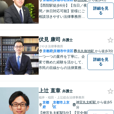
|
【地域密着型の法律事務所】
【西院駅徒歩6分】【当日／夜
詳細を見
間／休日対応可能】皆様にご
る
相談頂きやすい法律事務所を
目指します。交通事故／借金
問題／相続問題／離婚問題な
ど、幅広い法律トラブルに対
伏見 康司
応可能。【法テラス利用可】
弁護士
ご相談者様に寄り添って対
けやき法律事務所
応。お悩みの方はお気軽にご
京都府
京都市中京区
烏丸御池駅
から徒歩3分
|
相談ください。
一つ一つの案件を丁寧に。企
詳細を見
業で務めた経験を活かして、
る
市民の目線からの法律業務を
心がけています。
上辻 直章
弁護士
福井・稲田・上辻総合法律事務所
神宮丸太町駅
から徒歩5
京都
京都市上京
|
府
区
分
【神宮丸太町駅5分】【完全個