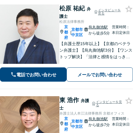
松原 祐紀
弁
インタビューを
見る
護士
松原法律事務所
京
烏丸御池駅
営業時間：
京都市
都
|
本日定休日
から徒歩5分
中京区
府
【弁護士歴15年以上】【京都のベテラ
ン弁護士】【烏丸御池駅3分】【ワンス
トップ解決】「法律と感情をはっきり
分けたスタイル」で問題解決へ。離婚
問題、新型コロナが原因の借金、不動
電話でお問い合わせ
メールでお問い合わせ
産問題なども幅広く対応【女性弁護士
も在籍】【初回相談30分無料】
東 浩作
弁護
インタビューを見
る
士
弁護士法人本江法律事務所 京都オフィス
京
烏丸御池駅
営業時間：
京都市
都
|
本日定休日
から徒歩7分
中京区
府