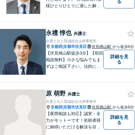
る
様ひとりひとりに適した解決
策を模索し、オーダーメード
のリーガルサービスをご提供
いたします。
永禮 惇也
弁護士
弁護士法人賢誠総合法律事務所
京都府
京都市伏見区
伏見桃山駅
から徒歩6分
|
【伏見桃山駅徒歩3分】【初回
詳細を見
相談無料】小さな悩みでもま
る
ずはご相談下さい。法的に無
難で簡単な解決ではなく、依
頼者様にとって最良の解決に
尽力します。交通事故／離婚
原 萌野
／相続／企業法務など幅広く
弁護士
対応可能。【休日・夜間対応
弁護士法人賢誠総合法律事務所
可】
京都府
京都市伏見区
伏見桃山駅
から徒歩6分
|
【夜間相談も対応】誠実・全
詳細を見
力がモットーです！依頼者様
る
に納得いただける解決を目指
します！