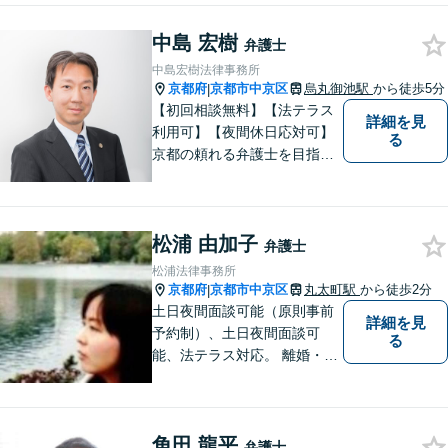
のいずれも。）、株主総会指
導、フリーランス・スタート
中島 宏樹
弁護士
アップ支援など、幅広いご相
中島宏樹法律事務所
談に対応【税務訴訟】税務調
京都府
京都市中京区
烏丸御池駅
から徒歩5分
|
査対応、タックスプランニン
【初回相談無料】【法テラス
詳細を見
グなど。
利用可】【夜間休日応対可】
る
京都の頼れる弁護士を目指し
ています。目線は低く、志は
高くをモットーに豊富な知識
と経験であなたの声を形にし
松浦 由加子
ます。
弁護士
松浦法律事務所
京都府
京都市中京区
丸太町駅
から徒歩2分
|
土日夜間面談可能（原則事前
詳細を見
予約制）、土日夜間面談可
る
能、法テラス対応。 離婚・借
金（破産、個人再生等）・遺
産分割など個人の方のご相談
のほか、契約トラブルや雇用
角田 龍平
問題・クレーマー対応など事
弁護士