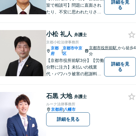
詳細を見
室で相談可】問題に直面され
る
たり、不安に思われたりされ
ている方々のサポートを行
い、問題を解決することはも
ちろんのこと、皆様が持たれ
小松 礼人
弁護士
ている不安を少しでも解消し
京都小松法律事務所
てまいりたいと考えていま
京都市役所前駅
から徒歩4
京都
京都市中京
|
す。
府
区
分
【京都市役所前駅3分】【労働
詳細を見
分野に注力】未払いの残業
る
代・パワハラ被害の慰謝料請
求などでお困りの方はぜひご
相談ください！皆様の話を最
後までよく聞いた上で、見解
石黒 大地
弁護士
をお伝えします。お困りごと
ルーク法律事務所
があれば、お気軽にご相談く
京都府
八幡市
|
ださい。
詳細を見る