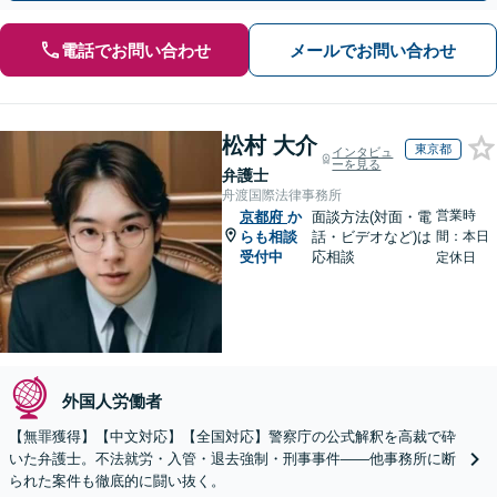
電話でお問い合わせ
メールでお問い合わせ
松村 大介
東京都
インタビュ
ーを見る
弁護士
舟渡国際法律事務所
営業時
京都府
か
面談方法(対面・電
らも相談
話・ビデオなど)は
間：本日
受付中
応相談
定休日
外国人労働者
【無罪獲得】【中文対応】【全国対応】警察庁の公式解釈を高裁で砕
いた弁護士。不法就労・入管・退去強制・刑事事件——他事務所に断
られた案件も徹底的に闘い抜く。