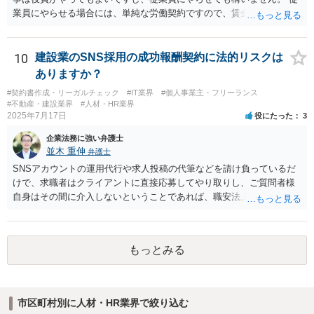
業員にやらせる場合には、単純な労働契約ですので、賃金や労働条件
について労働法上の制約が発生します。 職員を理事にすることは職員
の同意があれば可能ですが、会社に例えると従業員をすべて取締役に
するようなものなので、望ましいかどうかは検討が必要です。
10
建設業のSNS採用の成功報酬契約に法的リスクは
ありますか？
#契約書作成・リーガルチェック
#IT業界
#個人事業主・フリーランス
#不動産・建設業界
#人材・HR業界
2025年7月17日
役にたった
3
企業法務に強い弁護士
並木 重伸
弁護士
SNSアカウントの運用代行や求人投稿の代筆などを請け負っているだ
けで、求職者はクライアントに直接応募してやり取りし、ご質問者様
自身はその間に介入しないということであれば、職安法上の「募集情
報等提供事業」にとどまり、「有料職業紹介」には該当しないと考え
られます。 求職者の情報を収集する場合は「特定募集情報等提供事
業」に該当して届出が必要になりますが、ご質問内容を見る限りそれ
もっとみる
にも該当しないと思われます。
市区町村別に人材・HR業界で絞り込む