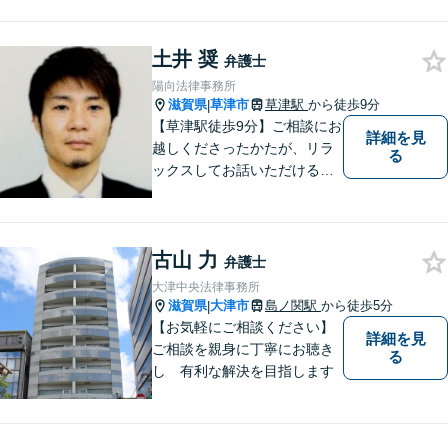
す。まずはお気軽にご相談く
ださい。
土井 奨
弁護士
陽向法律事務所
滋賀県
草津市
草津駅
から徒歩9分
|
【草津駅徒歩9分】ご相談にお
詳細を見
越しくださったかたが、リラ
る
ックスしてお話いただけるよ
うな対応を心がけておりま
す。法的トラブルに対して弁
護士が力になれることは多い
古山 力
です。 ご相談を躊躇われてい
弁護士
る方もお気軽に、ご相談にい
大津中央法律事務所
らしてください。
滋賀県
大津市
島ノ関駅
から徒歩5分
|
【お気軽にご相談ください】
詳細を見
ご相談を親身に丁寧にお聴き
る
し 有利な解決を目指します