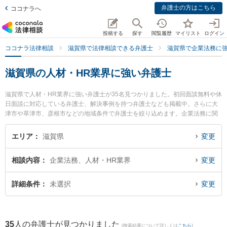
弁護士の方はこちら
ココナラへ
投稿する
探す
閲覧履歴
マイリスト
ログイン
ココナラ法律相談
滋賀県で法律相談できる弁護士
滋賀県で企業法務に
滋賀県の人材・HR業界に強い弁護士
滋賀県で人材・HR業界に強い弁護士が35名見つかりました。初回面談無料や休
日面談に対応している弁護士、解決事例を持つ弁護士なども掲載中。さらに大
津市や草津市、彦根市などの地域条件で弁護士を絞り込めます。企業法務に関
係する顧問弁護士契約や契約書作成・リーガルチェック、雇用契約書・就業規
則作成等の細かな分野での絞り込み検索もでき便利です。特に東京スタートア
エリア
滋賀県
変更
ップ法律事務所 滋賀大津支店の菅井 勇人弁護士やベリーベスト法律事務所 滋
賀草津オフィスの宇井 秀和弁護士、湖南竜王法律事務所の勢川 琢也弁護士のプ
相談内容
企業法務、人材・HR業界
変更
ロフィール情報や弁護士費用、強みなどが注目されています。『滋賀県で土日
や夜間に発生した人材・HR業界のトラブルを今すぐに弁護士に相談したい』
『人材・HR業界のトラブル解決の実績豊富な近くの弁護士を検索したい』『初
詳細条件
未選択
変更
回相談無料で人材・HR業界を法律相談できる滋賀県内の弁護士に相談予約した
い』などでお困りの相談者さんにおすすめです。
35
人の弁護士が見つかりました
(検索結果について詳しくは
こちら
)