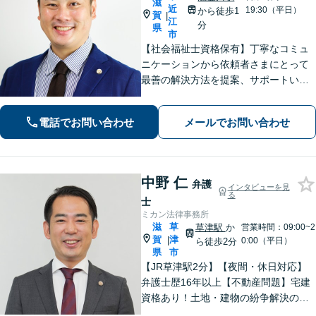
滋
近
19:30（平日）
から徒歩1
賀
|
江
分
県
市
【社会福祉士資格保有】丁寧なコミュ
ニケーションから依頼者さまにとって
最善の解決方法を提案、サポートいた
します。刑事事件での身柄解放、債務
整理の実績多数。法律だけではなく、
電話でお問い合わせ
メールでお問い合わせ
福祉や医療と連携し垣根を超えて解決
へと導きます。【休日、夜間対応可
能】
中野 仁
弁護
インタビューを見
る
士
ミカン法律事務所
滋
草
草津駅
か
営業時間：09:00~2
賀
津
|
0:00（平日）
ら徒歩2分
県
市
【JR草津駅2分】【夜間・休日対応】
弁護士歴16年以上【不動産問題】宅建
資格あり！土地・建物の紛争解決の経
験豊富【離婚・不貞慰謝料請求】不貞