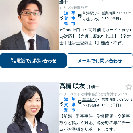
護士
ミカン法律事務所
滋
草
草津駅
か
営業時間：09:00~1
賀
津
|
9:30（平日）
ら徒歩2分
県
市
⭐️Google口コミ高評価【カード・payp
ay対応】【弁護士歴10年以上】【宅建
士｜社労士登録あり】離婚・不貞、破
産、不動産、相続、行政事件に注力！
リラックスしてお越しください。丁寧
電話でお問い合わせ
メールでお問い合わせ
にお話をお聴きします【草津駅2分｜駐
車場あり】【土日祝対応】
髙橋 咲衣
弁護士
ベリーベスト法律事務所 滋賀草津オフィス
滋
草
草津駅
か
営業時間：09:30~2
賀
津
|
1:00（平日）
ら徒歩9分
県
市
【離婚・刑事事件・労働問題・交通事
故など幅広く対応】各分野の専門チー
ムがお客様をサポートします。