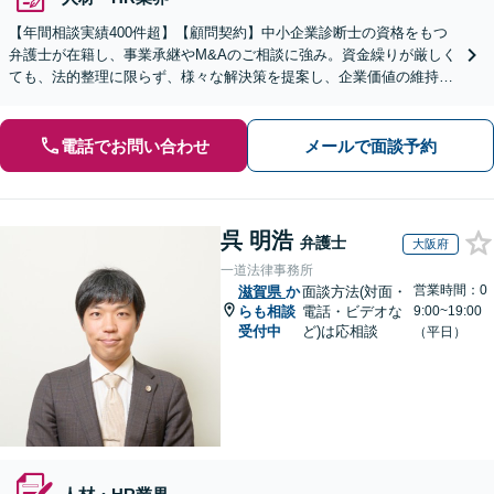
【年間相談実績400件超】【顧問契約】中小企業診断士の資格をもつ
弁護士が在籍し、事業承継やM&Aのご相談に強み。資金繰りが厳しく
ても、法的整理に限らず、様々な解決策を提案し、企業価値の維持・
向上を目指します【堅田駅4分】【無料駐車場あり】
電話でお問い合わせ
メールで面談予約
呉 明浩
弁護士
大阪府
一道法律事務所
営業時間：0
滋賀県
か
面談方法(対面・
らも相談
電話・ビデオな
9:00~19:00
受付中
ど)は応相談
（平日）