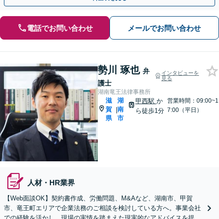
電話でお問い合わせ
メールでお問い合わせ
勢川 琢也
弁
インタビューを
見る
護士
湖南竜王法律事務所
滋
湖
甲西駅
か
営業時間：09:00~1
賀
南
|
7:00（平日）
ら徒歩1分
県
市
人材・HR業界
【Web面談OK】契約書作成、労働問題、M&Aなど、湖南市、甲賀
市、竜王町エリアで企業法務のご相談を検討している方へ。事業会社
での経験を活かし、現場の実情を踏まえた現実的なアドバイスを提供