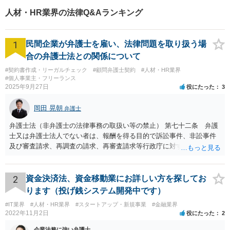
人材・HR業界の法律Q&Aランキング
1
民間企業が弁護士を雇い、法律問題を取り扱う場
合の弁護士法との関係について
#契約書作成・リーガルチェック
#顧問弁護士契約
#人材・HR業界
#個人事業主・フリーランス
2025年9月27日
役にたった
3
岡田 晃朝
弁護士
弁護士法（非弁護士の法律事務の取扱い等の禁止） 第七十二条 弁護
士又は弁護士法人でない者は、報酬を得る目的で訴訟事件、非訟事件
及び審査請求、再調査の請求、再審査請求等行政庁に対する不服申立
事件その他一般の法律事件に関して鑑定、代理、仲裁若しくは和解そ
の他の法律事務を取り扱い、又はこれらの周旋をすることを業とする
ことができない。ただし、この法律又は他の法律に別段の定めがある
2
資金決済法、資金移動業にお詳しい方を探してお
場合は、この限りでない。 で、自身がする場合だけでなく、弁護士で
ります（投げ銭システム開発中です）
ないものに、あっせんしたりすることも違法ですから、問題になるか
#IT業界
#人材・HR業界
#スタートアップ・新規事業
#金融業界
と思います。
2022年11月2日
役にたった
2
企業法務に強い弁護士