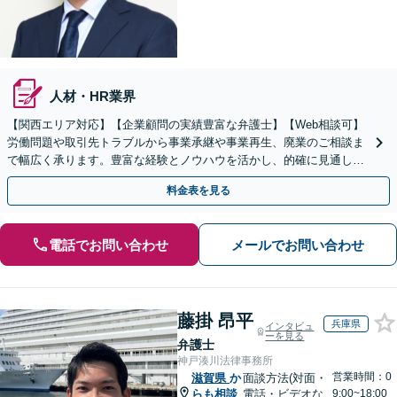
人材・HR業界
【関西エリア対応】【企業顧問の実績豊富な弁護士】【Web相談可】
労働問題や取引先トラブルから事業承継や事業再生、廃業のご相談ま
で幅広く承ります。豊富な経験とノウハウを活かし、的確に見通しを
立て先手を打った対応が強みです。顧問契約の実績も多数
料金表を見る
電話でお問い合わせ
メールでお問い合わせ
藤掛 昂平
兵庫県
インタビュ
ーを見る
弁護士
神戸湊川法律事務所
営業時間：0
滋賀県
か
面談方法(対面・
らも相談
電話・ビデオな
9:00~18:00