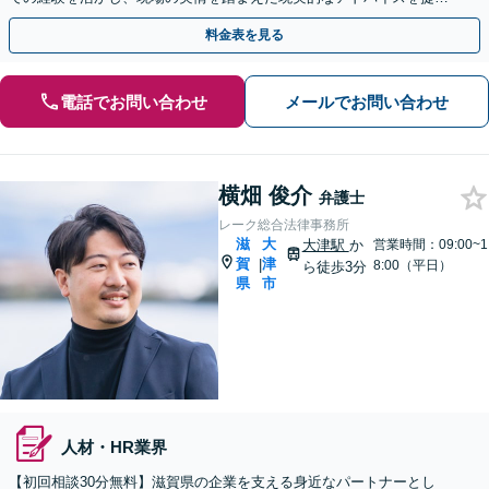
いたします【顧問契約OK】【甲西駅1分】
料金表を見る
電話でお問い合わせ
メールでお問い合わせ
横畑 俊介
弁護士
レーク総合法律事務所
滋
大
大津駅
か
営業時間：09:00~1
賀
津
|
8:00（平日）
ら徒歩3分
県
市
人材・HR業界
【初回相談30分無料】滋賀県の企業を支える身近なパートナーとし