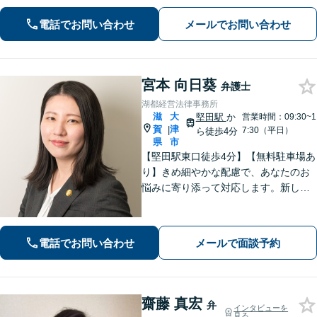
トラブル／住宅ローン絡みの財産分与
電話でお問い合わせ
メールでお問い合わせ
の解決【法人破産】会社破産に注力
【相続】相続問題に関する経験多数、
遺産分割
宮本 向日葵
弁護士
湖都経営法律事務所
滋
大
堅田駅
か
営業時間：09:30~1
賀
津
|
7:30（平日）
ら徒歩4分
県
市
【堅田駅東口徒歩4分】【無料駐車場あ
り】きめ細やかな配慮で、あなたのお
悩みに寄り添って対応します。新しい
人生のスタートが切れるよう、法律の
プロとして最後までサポート。お気軽
にご相談ください。
電話でお問い合わせ
メールで面談予約
齋藤 真宏
弁
インタビューを
見る