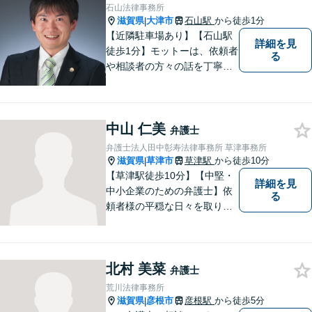
石山法律事務所
滋賀県
大津市
石山駅
から徒歩1分
|
【近隣駐車場あり】【石山駅
詳細を見
徒歩1分】モットーは、依頼者
る
や相談者の方々の話を丁寧に
聞き取り，丁寧に答えるとい
うことです。何か問題を抱え
ておられる方、１人で悩まず
中山 仁美
にまずは遠慮なくご相談くだ
弁護士
さい。
弁護士法人田中彰寿法律事務所 草津事務所
滋賀県
草津市
草津駅
から徒歩10分
|
【草津駅徒歩10分】【中堅・
詳細を見
中小企業のための弁護士】依
る
頼者様の平穏な日々を取り戻
すため、丁寧で迅速なリーガ
ルサービスをお届けします。
専門家ネットワークを駆使し
北村 美菜
て、スピード感のあるシーム
弁護士
レスな対応を実現します。
荒川法律事務所
滋賀県
彦根市
彦根駅
から徒歩5分
|