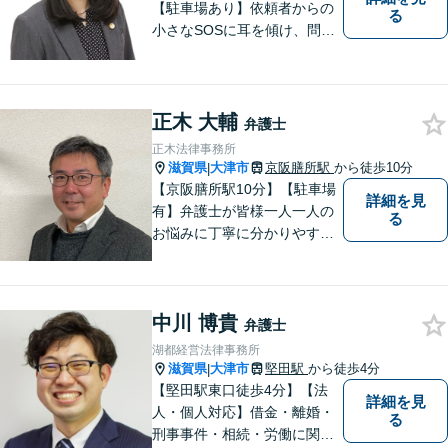
【駐車場あり】依頼者からの
る
小さなSOSに耳を傾け、問題
解決に導くことが出来る、そ
んな弁護士でありたいと考え
ております。 ぜひ一度私にご
相談ください。
正木 大輔
弁護士
正木法律事務所
滋賀県
大津市
京阪膳所駅
から徒歩10分
|
【京阪膳所駅10分】【駐車場
詳細を見
有】弁護士が皆様一人一人の
る
お悩みに丁寧に分かりやすく
お応えいたします。専門家に
よる適切なアドバイスや手続
により、問題解決に向けて前
中川 博貴
進できることがございます。
弁護士
どうぞ当事務所にご相談くだ
湖都経営法律事務所
さい。
滋賀県
大津市
堅田駅
から徒歩4分
|
【堅田駅東口徒歩4分】【法
詳細を見
人・個人対応】借金・離婚・
る
刑事事件・相続・労働に関す