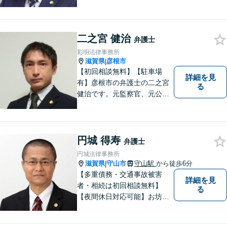
るトラブルはお任せくださ
い。顧問契約・企業法務全般
に対応。困りの際はぜひ一度
二之宮 健治
お話をお聞かせください。
弁護士
【無料駐車場あり】
彩明法律事務所
滋賀県
彦根市
|
【初回相談無料】【駐車場
詳細を見
有】彦根市の弁護士の二之宮
る
健治です。元監察官、元公務
員の経歴を活かし、皆様のト
ラブル解決をしっかりサポー
トいたします。
円城 得寿
弁護士
円城法律事務所
滋賀県
守山市
守山駅
から徒歩6分
|
【多重債務・交通事故被害
詳細を見
者・相続は初回相談無料】
る
【夜間休日対応可能】お坊さ
ん弁護士・僧籍を持つ弁護士
として、また、会社生活を経