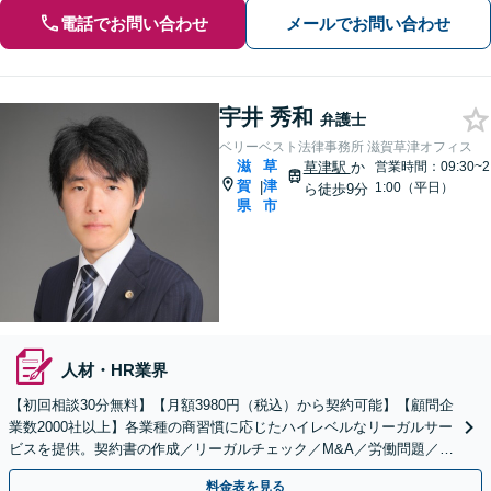
電話でお問い合わせ
メールでお問い合わせ
宇井 秀和
弁護士
ベリーベスト法律事務所 滋賀草津オフィス
滋
草
草津駅
か
営業時間：09:30~2
賀
津
|
1:00（平日）
ら徒歩9分
県
市
人材・HR業界
【初回相談30分無料】【月額3980円（税込）から契約可能】【顧問企
業数2000社以上】各業種の商習慣に応じたハイレベルなリーガルサー
ビスを提供。契約書の作成／リーガルチェック／M&A／労働問題／知
的財産等、お任せください【他士業連携可能】
料金表を見る