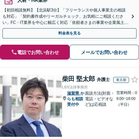
人材・HR業界
【初回相談無料】【北浜駅3分】「フリーランスや個人事業主の相談
も対応」「契約書作成やリーガルチェック、お気軽にご相談くださ
い」FC・IT業界を中心に幅広く対応「依頼者さまの事業や企業風土を
熟知し、最適な解決策をご提案」【休日・夜間相談可】
料金表を見る
電話でお問い合わせ
メールでお問い合わせ
柴田 堅太郎
弁護士
東京都
LBX法律事務所
営業時間：0
滋賀県
か
面談方法(対面・
らも相談
電話・ビデオな
9:00~18:00
受付中
ど)は応相談
（平日）