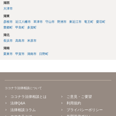
湖西
大津市
湖東
彦根市
近江八幡市
草津市
守山市
野洲市
東近江市
竜王町
愛荘町
豊郷町
甲良町
多賀町
湖北
長浜市
高島市
米原市
湖南
栗東市
甲賀市
湖南市
日野町
ココナラ法律相談について
ココナラ法律相談とは
ご意見・ご要望
法律Q&A
利用規約
法律相談コラム
プライバシーポリシー