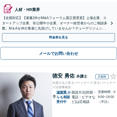
人材・HR業界
【全国対応】【著書2作がM&Aフォーラム賞正賞受賞】上場企業、ス
タートアップ企業、非公開中小企業、オーナー経営者からのご相談多
数。M＆Aを仲介業者に丸投げしていませんか？デューデリジェンス
や契約書作成・交渉はお任せください【初回無料】
料金表を見る
メールでお問い合わせ
徳安 勇佑
弁護士
京都府
弁護士法人富士パートナーズ 富士パートナー
ズ法律事務所
営業時間：0
滋賀県
か
面談方法(対面・
らも相談
電話・ビデオな
9:00~19:00
受付中
ど)は応相談
（平日）