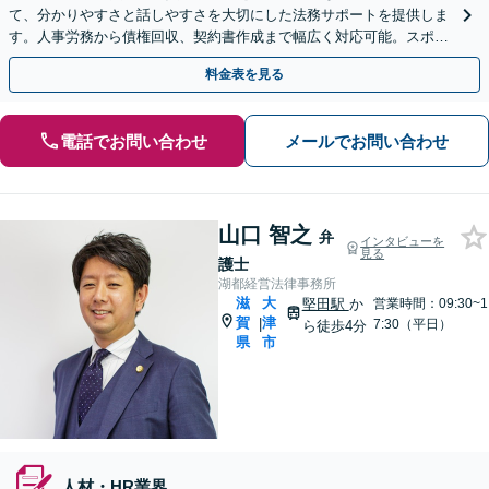
て、分かりやすさと話しやすさを大切にした法務サポートを提供しま
す。人事労務から債権回収、契約書作成まで幅広く対応可能。スポッ
ト相談から顧問契約までお任せください【大津駅徒歩3分】
料金表を見る
電話でお問い合わせ
メールでお問い合わせ
山口 智之
弁
インタビューを
見る
護士
湖都経営法律事務所
滋
大
堅田駅
か
営業時間：09:30~1
賀
津
|
7:30（平日）
ら徒歩4分
県
市
人材・HR業界