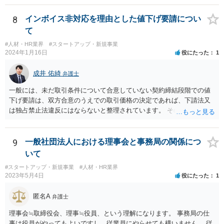
請求を受ける）可能性もあります。 基本的には、A、B社間で覚書を締
結するなど話をまとめていただいた方が宜しいかと存じます。 ②本掲
8
インボイス非対応を理由とした値下げ要請につい
示板は法律相談に関する掲示板となりますので、法的な観点に限定し
て
た回答となりますが、一次的にB社から違約金の請求を受けるのはA社
#人材・HR業界
#スタートアップ・新規事業
と考えられます。 もっとも、貴社がスキームの決定をA社と共同して
2024年1月16日
役にたった
1
行った場合、A社から事後的に違約金の一部について求償請求を受ける
可能性も否定はできません。 そのため、仮に当該スキームを実施する
成井 佑綺
弁護士
にしても、A社に上記リスク（違約金を請求されるリスク）を負担して
貰える状況かというところも一つのポイントになろうかと存じます。
一般には、未だ取引条件について合意していない契約締結段階での値
下げ要請は、双方合意のうえでの取引価格の決定であれば、下請法又
は独占禁止法違反にはならないと整理されています。 そのため、先方
が負担する消費税と仕入税額控除による消費税の負担額との差額分
（以下「差額」。本来仕入先が負担すべき部分。）について、契約締
結交渉の段階で減額要請をすること自体は直ちにこれらの法律に違反
9
一般社団法人における理事会と事務局の関係につ
するものではないと思われます。 一方で、諸経費等に照らし著しく低
いて
い価格設定をされた場合などには、買いたたきとして下請法（同法第
#スタートアップ・新規事業
#人材・HR業界
４条第１項第５号）違反や優越的地位の濫用として独占禁止法違反と
2023年5月4日
役にたった
1
なる可能性もありますので、ベースとしては、上記の差額を念頭に置
き、その他仕入れや諸経費の支払なども加味して、価格交渉を行うと
匿名A
弁護士
良いでしょう。 参考：公正取引委員会「免税事業者及びその取引先の
インボイス制度への対応に関するQ&A」 https://www.jftc.go.jp/dk/guid
理事会≒取締役会、理事≒役員、という理解になります。 事務局の仕
eline/unyoukijun/invoice_qanda.html
事は役員がやってもよいですし、従業員にやらせても構いません。 従