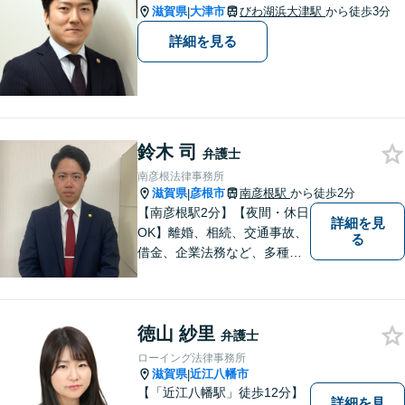
滋賀県
大津市
びわ湖浜大津駅
から徒歩3分
|
詳細を見る
鈴木 司
弁護士
南彦根法律事務所
滋賀県
彦根市
南彦根駅
から徒歩2分
|
【南彦根駅2分】【夜間・休日
詳細を見
OK】離婚、相続、交通事故、
る
借金、企業法務など、多種多
様なご相談にお応えしており
ます。スピード感を持った対
応と密なコミュニケーション
徳山 紗里
をモットーに、皆様それぞれ
弁護士
に合った解決を図ってまいり
ローイング法律事務所
ます。お気軽にご相談くださ
滋賀県
近江八幡市
|
い。
【「近江八幡駅」徒歩12分】
詳細を見