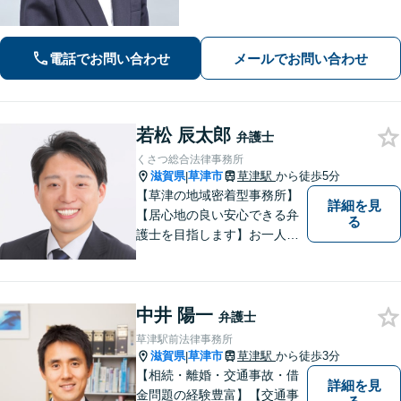
電話でお問い合わせ
メールでお問い合わせ
若松 辰太郎
弁護士
くさつ総合法律事務所
滋賀県
草津市
草津駅
から徒歩5分
|
【草津の地域密着型事務所】
詳細を見
【居心地の良い安心できる弁
る
護士を目指します】お一人お
ひとりに寄り添い、納得のい
く問題解決はもちろん、精神
面のサポートをいたします。
中井 陽一
大規模事務所にはできないき
弁護士
め細やかさが魅力。お気軽に
草津駅前法律事務所
ご相談ください！
滋賀県
草津市
草津駅
から徒歩3分
|
【相続・離婚・交通事故・借
詳細を見
金問題の経験豊富】【交通事