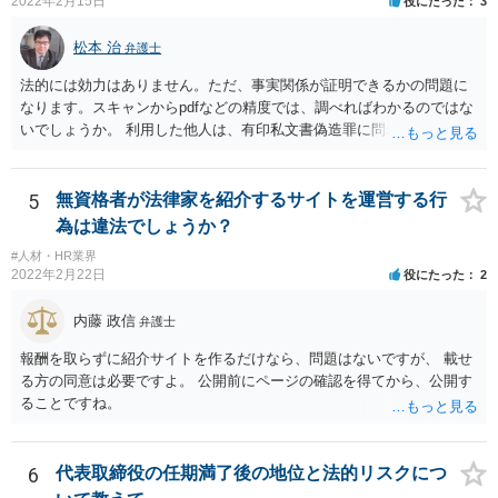
の判断は、広範にかつ厳格に行われるので、実質的にみても、問題な
2022年2月15日
役にたった
3
いといえるかには十分注意する必要があります。 また、業務委託契約
のあっせんは、事業主間の商取引を仲介することになりますので、分
松本 治
弁護士
野によっては、何らかの許認可等が必要となる可能性がある点にも注
法的には効力はありません。ただ、事実関係が証明できるかの問題に
意が必要です。 いずれにしても、慎重に検討、対応いただいた方がよ
なります。スキャンからpdfなどの精度では、調べればわかるのではな
いものと存じますので、一度弁護士にご相談いただき、全体的なリー
いでしょうか。 利用した他人は、有印私文書偽造罪に問われることに
ガルチェックをしていただくことをお勧めいたします。
なります。それなりの重罪ですので、その抑止力にも期待することに
なるでしょう。
5
無資格者が法律家を紹介するサイトを運営する行
為は違法でしょうか？
#人材・HR業界
2022年2月22日
役にたった
2
内藤 政信
弁護士
報酬を取らずに紹介サイトを作るだけなら、問題はないですが、 載せ
る方の同意は必要ですよ。 公開前にページの確認を得てから、公開す
ることですね。
6
代表取締役の任期満了後の地位と法的リスクにつ