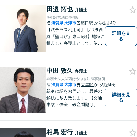
験した者として、一般生活者
田邉 拓也
の目線で敷居が低い弁護士と
弁護士
して、親身にあなたの立場に
湖都経営法律事務所
立って、ご相談に対応いたし
滋賀県
大津市
堅田駅
から徒歩4分
|
ます。
【法テラス利用可】【JR湖西
詳細を見
線「堅田駅」東口5分】地域に
る
根差した弁護士として、依頼
者の方に寄り添い、丁寧・親
切にお話を伺い、信頼関係を
築いていけるよう尽力いたし
中田 敦久
ます。弁護士に依頼するのは
弁護士
敷居が高いとお考えの方も、
弁護士法人関西はやぶさ法律事務所
まずは一度ご相談ください。
滋賀県
大津市
大津駅
から徒歩8分
|
親身に話をお伺いし、最善の
詳細を見
解決に尽力致します。【交通
る
事故・借金、破産問題は、初
回相談料無料】【夜間相談可
（要事前予約）】【弁護士経
験２０年以上】【専用駐車場
相馬 宏行
あり】
弁護士