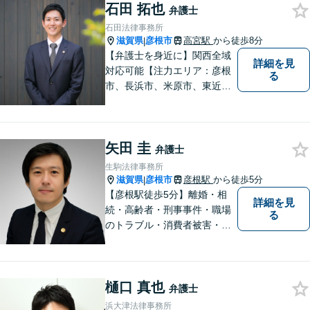
石田 拓也
弁護士
石田法律事務所
滋賀県
彦根市
高宮駅
から徒歩8分
|
【弁護士を身近に】関西全域
詳細を見
対応可能【注力エリア：彦根
る
市、長浜市、米原市、東近江
市、近江八幡市】日常で起こ
り得る法律問題の解決へ特
化。生まれ育った地元の皆さ
矢田 圭
まに、不安を和らげベストな
弁護士
解決策を提供します「迅速丁
生駒法律事務所
寧」【無料相談有・駐車場完
滋賀県
彦根市
彦根駅
から徒歩5分
|
備】【英語対応可】
【彦根駅徒歩5分】離婚・相
詳細を見
続・高齢者・刑事事件・職場
る
のトラブル・消費者被害・法
人倒産などはお任せくださ
い。法人・個人問わず幅広い
案件を取り扱っています。
樋口 真也
弁護士
浜大津法律事務所