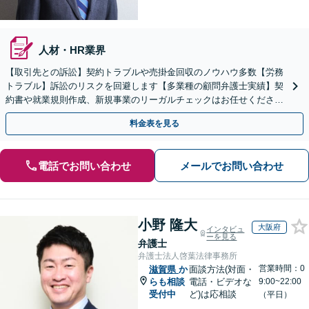
人材・HR業界
【取引先との訴訟】契約トラブルや売掛金回収のノウハウ多数【労務
トラブル】訴訟のリスクを回避します【多業種の顧問弁護士実績】契
約書や就業規則作成、新規事業のリーガルチェックはお任せくださ
い。単発のご依頼OK。
料金表を見る
電話でお問い合わせ
メールでお問い合わせ
小野 隆大
大阪府
インタビュ
ーを見る
弁護士
弁護士法人啓葉法律事務所
営業時間：0
滋賀県
か
面談方法(対面・
らも相談
電話・ビデオな
9:00~22:00
受付中
ど)は応相談
（平日）