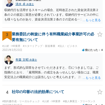
清水 卓
弁護士
収納代行を活用するスキームの場合、近時改正された資金決済法第２
条の２の規定に留意が必要とされています。収納代行サービスの中に
も様々なものがあり、資金決済法第２条の２の定める一定の要件（内
閣府令で定める要件も含む）を満たす場合には、為替取引に該当する
ことが明らかにされました。 この資金決済法第２条の２の定める一
定の要件（内閣府令で定める要件も含む）については、該当条文を見
3
業務委託の斡旋に伴う有料職業紹介事業許可の必
るだけではなかなか理解し難いところがあるかと思いますし、この掲
要有無について
示板で回答するには限界がありますので、この分野に詳しそうな弁護
#人材・HR業界
#スタートアップ・新規事業
#法人・ビジネス
士の方に直接相談なさってみて下さい。 （資金決済法） 第二条の二
2021年3月23日
役にたった
4
金銭債権を有する者（以下この条において「受取人」という。）から
の委託、受取人からの金銭債権の譲受けその他これらに類する方法に
有森 文昭
弁護士
より、当該金銭債権に係る債務者又は当該債務者からの委託（二以上
の段階にわたる委託を含む。）その他これに類する方法により支払を
まず、形式的な回答をさせていただきますと、①につきましては、ご
行う者から弁済として資金を受け入れ、又は他の者に受け入れさせ、
指摘のとおり、「雇用関係」の成立をあっせんしない場合には、職業
当該受取人に当該資金を移動させる行為（当該資金を当該受取人に交
安定法上の職業紹介には該当しないと考えられます。 次に、②につい
付することにより移動させる行為を除く。）であって、受取人が個人
ては、「雇用関係」の成立をあっせんしない、その他のあっせん行為
（事業として又は事業のために受取人となる場合におけるものを除
は、職業安定法上の職業紹介には該当しないと考えられます。 以上が
く。）であることその他の内閣府令で定める要件を満たすものは、為
形式的な回答になりますが、形式的には、「雇用関係」の成立のあっ
4
社印の印影の法的効果について
替取引に該当するものとする
せんではなくとも、実質的には「雇用関係」の成立のあっせんといえ
る場合には、職業紹介に該当すると判断される可能性があります。 こ
#契約書作成・リーガルチェック
#人材・HR業界
#個人事業主・フリーランス