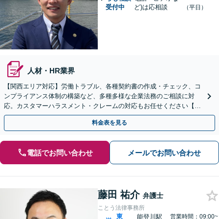
受付中
ど)は応相談
（平日）
人材・HR業界
【関西エリア対応】労働トラブル、各種契約書の作成・チェック、コ
ンプライアンス体制の構築など、多種多様な企業法務のご相談に対
応。カスタマーハラスメント・クレームの対応もお任せください【オ
ンライン相談OK】【夜間・休日相談可（要予約）】
料金表を見る
電話でお問い合わせ
メールでお問い合わせ
藤田 祐介
弁護士
ことう法律事務所
東
能登川駅
営業時間：09:00~