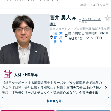
35件中 1-30件を表示
菅井 勇人
弁
インタビューを
見る
護士
東京スタートアップ法律事務所 滋賀大津支店
滋
大
島ノ関駅
か
営業時間：06:30~
賀
津
|
22:00（平日）
ら徒歩4分
県
市
人材・HR業界
【経営をサポートする顧問弁護士】リーズナブルな顧問料金で法務の
みならず財務・会計に関する相談にも対応！顧問先70社以上の信頼と
実績、IT法務やリーガルチェック・契約書作成など、企業法務全般に
ついてお気軽にご相談ください
料金表を見る