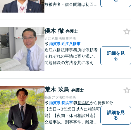
る
故被害者・借金問題は初回相
談無料】【夜２０時まで相談
可能】滋賀県のＪＲ草津駅前
の法律事務所
俣木 徹
弁護士
近江八幡法律事務所
滋賀県
近江八幡市
|
近江八幡法律事務所は依頼者
詳細を見
それぞれの事情に寄り添い、
る
問題解決の方法を共に考える
場所です。「弁護士に相談す
べき悩みなのかわからない
方」も、ぜひお気軽にご相談
ください。
荒木 玖鳥
弁護士
長浜アラ法律事務所
滋賀県
長浜市
長浜駅
から徒歩10分
|
【当日～3営業日以内に相談可
詳細を見
能】【夜間・休日相談対応】
る
交通事故、刑事事件、離婚・
男女問題に注力しておりま