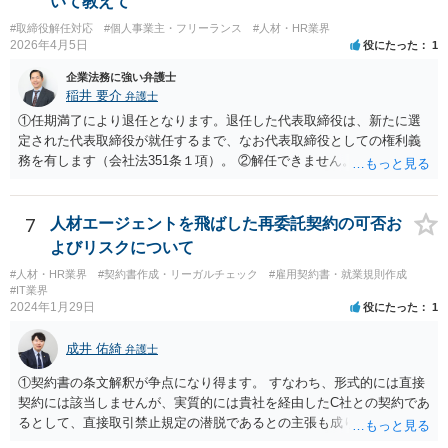
いて教えて
#取締役解任対応
#個人事業主・フリーランス
#人材・HR業界
2026年4月5日
役にたった
1
企業法務に強い弁護士
稲井 要介
弁護士
①任期満了により退任となります。退任した代表取締役は、新たに選
定された代表取締役が就任するまで、なお代表取締役としての権利義
務を有します（会社法351条１項）。 ②解任できません。 ③金融機関
や取引先より、後任の代表取締役はいつ選任されるか、と指摘される
可能性があります。また、権利義務代表取締役であっても、第三者か
ら損害賠償請求を受けるリスクがあります（会社法429条１項）。
7
人材エージェントを飛ばした再委託契約の可否お
よびリスクについて
#人材・HR業界
#契約書作成・リーガルチェック
#雇用契約書・就業規則作成
#IT業界
2024年1月29日
役にたった
1
成井 佑綺
弁護士
①契約書の条文解釈が争点になり得ます。 すなわち、形式的には直接
契約には該当しませんが、実質的には貴社を経由したC社との契約であ
るとして、直接取引禁止規定の潜脱であるとの主張も成り立ち得るも
のと考えられ、B社に覚知された場合には問題になる（A社が違約金の