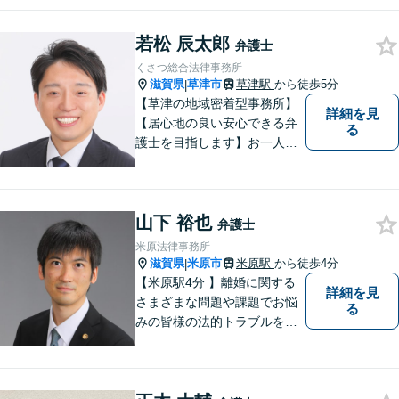
ます。スピード感を持った対
応と密なコミュニケーション
若松 辰太郎
をモットーに、皆様それぞれ
弁護士
に合った解決を図ってまいり
くさつ総合法律事務所
ます。お気軽にご相談くださ
滋賀県
草津市
草津駅
から徒歩5分
|
い。
【草津の地域密着型事務所】
詳細を見
【居心地の良い安心できる弁
る
護士を目指します】お一人お
ひとりに寄り添い、納得のい
く問題解決はもちろん、精神
面のサポートをいたします。
山下 裕也
大規模事務所にはできないき
弁護士
め細やかさが魅力。お気軽に
米原法律事務所
ご相談ください！
滋賀県
米原市
米原駅
から徒歩4分
|
【米原駅4分 】離婚に関する
詳細を見
さまざまな問題や課題でお悩
る
みの皆様の法的トラブルを迅
速かつ親身にサポートいたし
ます。