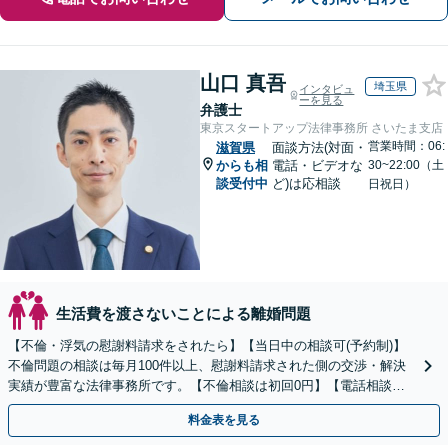
山口 真吾
埼玉県
インタビュ
ーを見る
弁護士
東京スタートアップ法律事務所 さいたま支店
営業時間：06:
滋賀県
面談方法(対面・
からも相
電話・ビデオな
30~22:00（土
談受付中
ど)は応相談
日祝日）
生活費を渡さないことによる離婚問題
【不倫・浮気の慰謝料請求をされたら】【当日中の相談可(予約制)】
不倫問題の相談は毎月100件以上、慰謝料請求された側の交渉・解決
実績が豊富な法律事務所です。【不倫相談は初回0円】【電話相談で
ご契約まで対応可/来所不要】
料金表を見る