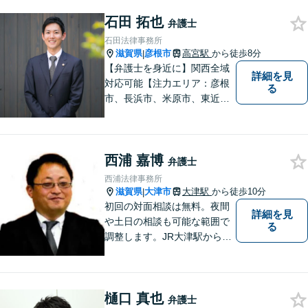
トいたします。
石田 拓也
弁護士
石田法律事務所
滋賀県
彦根市
高宮駅
から徒歩8分
|
【弁護士を身近に】関西全域
詳細を見
対応可能【注力エリア：彦根
る
市、長浜市、米原市、東近江
市、近江八幡市】日常で起こ
り得る法律問題の解決へ特
化。生まれ育った地元の皆さ
西浦 嘉博
まに、不安を和らげベストな
弁護士
解決策を提供します「迅速丁
西浦法律事務所
寧」【無料相談有・駐車場完
滋賀県
大津市
大津駅
から徒歩10分
|
備】【英語対応可】
初回の対面相談は無料。夜間
詳細を見
や土日の相談も可能な範囲で
る
調整します。JR大津駅から徒
歩10分、京阪大津線上栄町駅
から徒歩4分、大津赤十字病院
の前になります。 【滋賀県２
樋口 真也
位 弁護士ドットコムランキ
弁護士