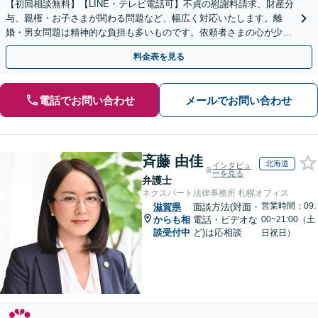
【初回相談無料】【LINE・テレビ電話可】不貞の慰謝料請求、財産分
与、親権・お子さまが関わる問題など、幅広く対応いたします。離
婚・男女問題は精神的な負担も多いものです。依頼者さまの心が少し
でも軽くなるよう、親身に寄り添って対応いたします。
料金表を見る
電話でお問い合わせ
メールでお問い合わせ
斉藤 由佳
北海道
インタビュ
ーを見る
弁護士
ネクスパート法律事務所 札幌オフィス
営業時間：09:
滋賀県
面談方法(対面・
からも相
電話・ビデオな
00~21:00（土
談受付中
ど)は応相談
日祝日）