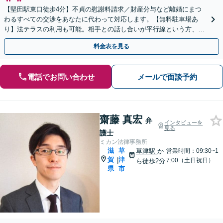
【堅田駅東口徒歩4分】不貞の慰謝料請求／財産分与など離婚にまつ
わるすべての交渉をあなたに代わって対応します。【無料駐車場あ
り】法テラスの利用も可能。相手との話し合いが平行線という方、一
度ご相談ください。
料金表を見る
電話でお問い合わせ
メールで面談予約
齋藤 真宏
弁
インタビューを
見る
護士
ミカン法律事務所
滋
草
草津駅
か
営業時間：09:30~1
賀
津
|
7:00（土日祝日）
ら徒歩2分
県
市