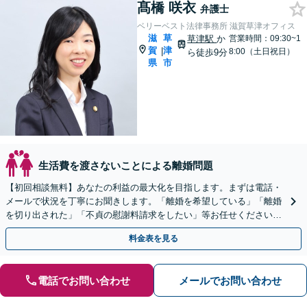
髙橋 咲衣
弁護士
ベリーベスト法律事務所 滋賀草津オフィス
滋
草
草津駅
か
営業時間：09:30~1
賀
津
|
8:00（土日祝日）
ら徒歩9分
県
市
生活費を渡さないことによる離婚問題
【初回相談無料】あなたの利益の最大化を目指します。まずは電話・
メールで状況を丁寧にお聞きします。「離婚を希望している」「離婚
を切り出された」「不貞の慰謝料請求をしたい」等お任せください。
【リーズナブルな料金設定】
料金表を見る
電話でお問い合わせ
メールでお問い合わせ