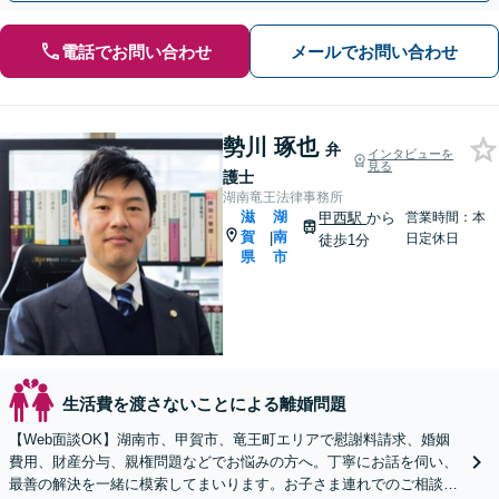
電話でお問い合わせ
メールでお問い合わせ
勢川 琢也
弁
インタビューを
見る
護士
湖南竜王法律事務所
滋
湖
甲西駅
から
営業時間：本
賀
南
|
日定休日
徒歩1分
県
市
生活費を渡さないことによる離婚問題
【Web面談OK】湖南市、甲賀市、竜王町エリアで慰謝料請求、婚姻
費用、財産分与、親権問題などでお悩みの方へ。丁寧にお話を伺い、
最善の解決を一緒に模索してまいります。お子さま連れでのご相談も