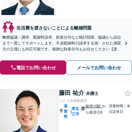
生活費を渡さないことによる離婚問題
離婚協議・調停、慰謝料請求、財産分与など検討段階、協議から訴訟
まで一貫してサポートします。不貞慰謝料の請求する側・された側双
方の立場にも対応可能です。複雑な財産分与もお任せください【彦根
駅7分】
電話でお問い合わせ
メールでお問い合わせ
藤田 祐介
弁護士
ことう法律事務所
滋
能登川駅
か
営業時間：本
東近
賀
|
日定休日
ら徒歩1分
江市
県