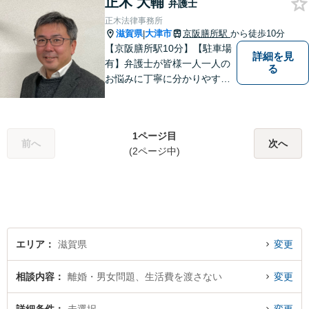
正木 大輔
弁護士
正木法律事務所
滋賀県
大津市
京阪膳所駅
から徒歩10分
|
【京阪膳所駅10分】【駐車場
詳細を見
有】弁護士が皆様一人一人の
る
お悩みに丁寧に分かりやすく
お応えいたします。専門家に
よる適切なアドバイスや手続
により、問題解決に向けて前
1ページ目
進できることがございます。
前へ
次へ
(2ページ中)
どうぞ当事務所にご相談くだ
さい。
エリア
滋賀県
変更
相談内容
離婚・男女問題、生活費を渡さない
変更