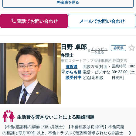
料金表を見る
電話でお問い合わせ
メールでお問い合わせ
日野 卓郎
静岡県
インタビュ
ーを見る
弁護士
東京スタートアップ法律事務所 静岡支店
営業時間：06:
滋賀県
面談方法(対面・
からも相
電話・ビデオな
30~22:00（土
談受付中
ど)は応相談
日祝日）
生活費を渡さないことによる離婚問題
【不倫/慰謝料の減額に強い弁護士】【不倫相談は初回0円】不倫問題
の相談は毎月100件以上、不倫トラブルで慰謝料請求されたら弁護士