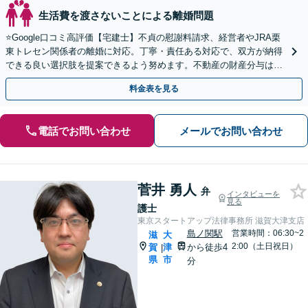
生活費を渡さないことによる離婚問題
⭐️Google口コミ高評価【宅建士】不貞の慰謝料請求、経営者やJRA栗
東トレセン関係者の離婚に対応。丁寧・責任ある対応で、双方が納得
できる良い選択肢を提案できるよう努めます。不動産の財産分与はお
任せ【予約で夜間・休日対応可】【駐車場あり】
料金表を見る
電話でお問い合わせ
メールでお問い合わせ
菅井 勇人
弁
インタビューを
見る
護士
東京スタートアップ法律事務所 滋賀大津支店
島ノ関駅
営業時間：06:30~2
滋
大
2:00（土日祝日）
賀
津
から徒歩4
|
県
市
分