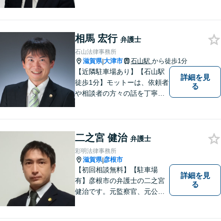
人倒産などはお任せくださ
い。法人・個人問わず幅広い
案件を取り扱っています。
相馬 宏行
弁護士
石山法律事務所
滋賀県
大津市
石山駅
から徒歩1分
|
【近隣駐車場あり】【石山駅
詳細を見
徒歩1分】モットーは、依頼者
る
や相談者の方々の話を丁寧に
聞き取り，丁寧に答えるとい
うことです。何か問題を抱え
ておられる方、１人で悩まず
二之宮 健治
にまずは遠慮なくご相談くだ
弁護士
さい。
彩明法律事務所
滋賀県
彦根市
|
【初回相談無料】【駐車場
詳細を見
有】彦根市の弁護士の二之宮
る
健治です。元監察官、元公務
員の経歴を活かし、皆様のト
ラブル解決をしっかりサポー