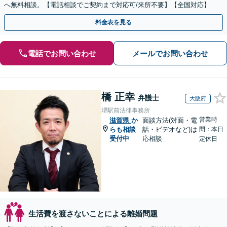
へ無料相談。【電話相談でご契約まで対応可/来所不要】【全国対応】
料金表を見る
電話でお問い合わせ
メールでお問い合わせ
橋 正幸
弁護士
大阪府
堺駅前法律事務所
営業時
滋賀県
か
面談方法(対面・電
らも相談
話・ビデオなど)は
間：本日
受付中
応相談
定休日
生活費を渡さないことによる離婚問題