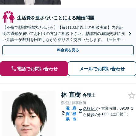
生活費を渡さないことによる離婚問題
【不倫で慰謝料請求されたら】【毎月100名以上の相談実績】内容証
明の通知が届いてお困りの方はご相談下さい。慰謝料の減額交渉に強
い弁護士が裁判を回避しながら粘り強く交渉いたします。【当日中の
相談可(予約制)】【滋賀県全域対応】
料金表を見る
電話でお問い合わせ
メールでお問い合わせ
林 直樹
弁護士
彦根法律事務所
滋
彦
彦根駅
か
営業時間：09:30~2
賀
根
|
1:00（土日祝日）
ら徒歩7分
県
市