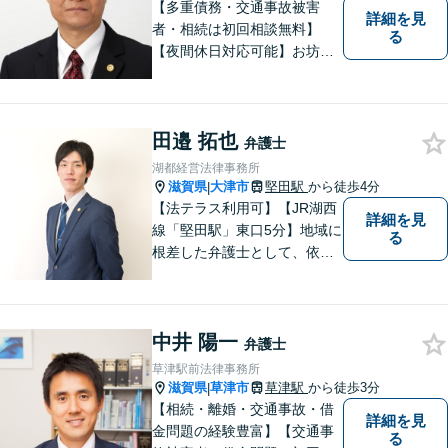
【多重債務・交通事故被害
詳細を見
者・相続は初回相談無料】
る
【夜間休日対応可能】お坊さ
ん弁護士・僧籍を持つ弁護士
として、また、会社生活を経
験した者として、一般生活者
田邉 拓也
の目線で敷居が低い弁護士と
弁護士
して、親身にあなたの立場に
湖都経営法律事務所
立って、ご相談に対応いたし
滋賀県
大津市
堅田駅
から徒歩4分
|
ます。
【法テラス利用可】【JR湖西
詳細を見
線「堅田駅」東口5分】地域に
る
根差した弁護士として、依頼
者の方に寄り添い、丁寧・親
切にお話を伺い、信頼関係を
築いていけるよう尽力いたし
中井 陽一
ます。弁護士に依頼するのは
弁護士
敷居が高いとお考えの方も、
草津駅前法律事務所
まずは一度ご相談ください。
滋賀県
草津市
草津駅
から徒歩3分
|
【相続・離婚・交通事故・借
詳細を見
金問題の経験豊富】【交通事
る