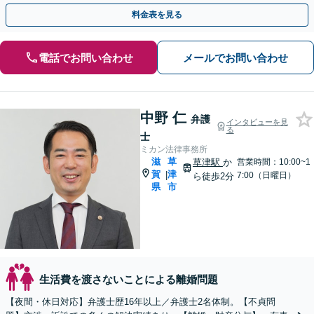
可能です【出張相談OK】【甲西駅1分】
料金表を見る
電話でお問い合わせ
メールでお問い合わせ
中野 仁
弁護
インタビューを見
る
士
ミカン法律事務所
滋
草
草津駅
か
営業時間：10:00~1
賀
津
|
7:00（日曜日）
ら徒歩2分
県
市
生活費を渡さないことによる離婚問題
【夜間・休日対応】弁護士歴16年以上／弁護士2名体制。【不貞問