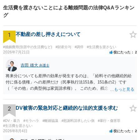
因を形成したとして、慰謝料を請求できる可能性も生じ得ます。 最寄
生活費を渡さないことによる離婚問題の法律Q&Aランキン
りの法律事務所に調停調書を持参され、執行手続の詳細や婚姻費用の
未払が継続した場合について相談されることをお勧めします。
グ
1
不動産の差し押さえについて
#婚姻費用(別居中の生活費など)
#財産分与
#調停
#生活費を渡さない
2026年7月21日
役にたった
2
吉田 雄大
弁護士
将来分についても差押の効果が発生するのは、「給料その他継続的給
付に係る債権」への差押だけ（民事執行法151条、151条の2）です
（「その他」の典型例は家賃請求権）。 このため、残念ながらお答え
は否です。つまり、不動産を差し押さえた場合には、申立時までの分
のみが配当の対象です。
2
DV被害の緊急対応と継続的な法的支援を求む
#DV・暴力
#モラハラ
#離婚協議
#慰謝料請求したい側
#暴行・傷害罪
#生活費を渡さない
2026年8月4日
役にたった
2