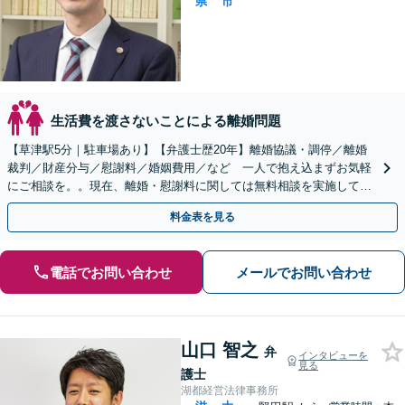
県
市
生活費を渡さないことによる離婚問題
【草津駅5分｜駐車場あり】【弁護士歴20年】離婚協議・調停／離婚
裁判／財産分与／慰謝料／婚姻費用／など 一人で抱え込まずお気軽
にご相談を。。現在、離婚・慰謝料に関しては無料相談を実施してお
りませんのでご注意下さい。
料金表を見る
電話でお問い合わせ
メールでお問い合わせ
山口 智之
弁
インタビューを
見る
護士
湖都経営法律事務所