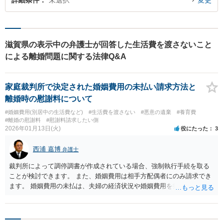
詳細条件
未選択
変更
滋賀県の表示中の弁護士が回答した生活費を渡さないこと
による離婚問題に関する法律Q&A
家庭裁判所で決定された婚姻費用の未払い請求方法と
離婚時の慰謝料について
#婚姻費用(別居中の生活費など)
#生活費を渡さない
#悪意の遺棄
#養育費
#離婚の慰謝料
#慰謝料請求したい側
2026年01月13日(火)
役にたった
3
西浦 嘉博
弁護士
裁判所によって調停調書が作成されている場合、強制執行手続を取る
ことが検討できます。 また、婚姻費用は相手方配偶者にのみ請求でき
ます。 婚姻費用の未払は、夫婦の経済状況や婚姻費用を払わない理由
などを総合考慮して、悪意の遺棄と評価されるケースもあります。 そ
の場合、離婚手続で相談者さんにとって有利な事情となり得ます。 加
えて、悪意の遺棄と評価された場合、婚姻関係を破綻させた主たる原