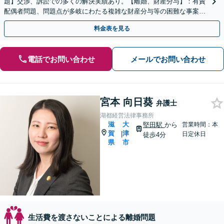
題】交渉、訴訟での多くの解決実績あり。【離婚、財産分与】：有責
配偶者問題、問題点が多岐にわたる複雑な財産分与等の困難な事案も
解決実績あり【JR草津駅2分】
料金表を見る
電話でお問い合わせ
メールでお問い合わせ
宮本 向日葵
弁護士
湖都経営法律事務所
滋
大
堅田駅
から
営業時間：本
賀
津
|
日定休日
徒歩4分
県
市
生活費を渡さないことによる離婚問題