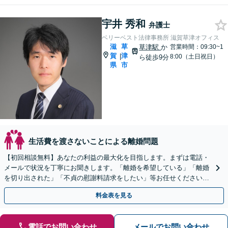
宇井 秀和
弁護士
ベリーベスト法律事務所 滋賀草津オフィス
滋
草
草津駅
か
営業時間：09:30~1
賀
津
|
8:00（土日祝日）
ら徒歩9分
県
市
生活費を渡さないことによる離婚問題
【初回相談無料】あなたの利益の最大化を目指します。まずは電話・
メールで状況を丁寧にお聞きします。「離婚を希望している」「離婚
を切り出された」「不貞の慰謝料請求をしたい」等お任せください。
【リーズナブルな料金設定】
料金表を見る
電話でお問い合わせ
メールでお問い合わせ