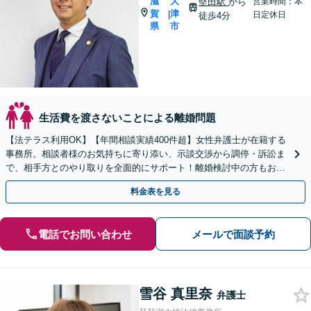
滋
大
堅田駅
から
営業時間：本
賀
津
|
日定休日
徒歩4分
県
市
生活費を渡さないことによる離婚問題
【法テラス利用OK】【年間相談実績400件超】女性弁護士が在籍する
事務所。相談者様のお気持ちに寄り添い、示談交渉から調停・訴訟ま
で、相手方とのやり取りを全面的にサポート！離婚検討中の方もお気
軽にご相談ください【堅田駅4分】【無料駐車場あり】
料金表を見る
電話でお問い合わせ
メールで面談予約
雪谷 真里奈
弁護士