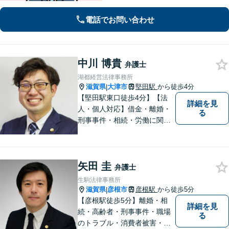
電話でお問い合わせ
中川 博貴
弁護士
湖都経営法律事務所
滋賀県
大津市
堅田駅
から徒歩4分
|
【堅田駅東口徒歩4分】【法
詳細を見
人・個人対応】借金・離婚・
る
刑事事件・相続・労働に関す
るトラブルはお任せくださ
い。顧問契約・企業法務全般
に対応。困りの際はぜひ一度
矢田 圭
お話をお聞かせください。
弁護士
【無料駐車場あり】
生駒法律事務所
滋賀県
彦根市
彦根駅
から徒歩5分
|
【彦根駅徒歩5分】離婚・相
詳細を見
続・高齢者・刑事事件・職場
る
のトラブル・消費者被害・法