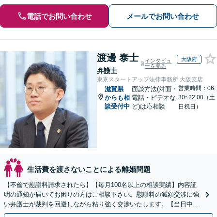
電話でお問い合わせ
メールでお問い合わせ
渡邊 泰士
大阪府
インタビュ
ーを見る
弁護士
東京スタートアップ法律事務所 大阪支店
営業時間：06:
滋賀県
面談方法(対面・
からも相
電話・ビデオな
30~22:00（土
談受付中
ど)は応相談
日祝日）
生活費を渡さないことによる離婚問題
【不倫で慰謝料請求されたら】【毎月100名以上の相談実績】内容証
明の通知が届いてお困りの方はご相談下さい。慰謝料の減額交渉に強
い弁護士が裁判を回避しながら粘り強く交渉いたします。【当日中の
相談可(予約制)】【関西全域対応】