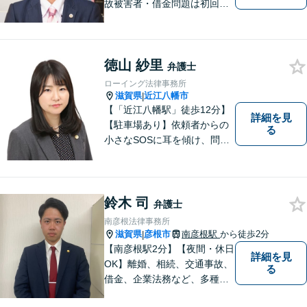
故被害者・借金問題は初回相
談無料】【夜２０時まで相談
可能】滋賀県のＪＲ草津駅前
の法律事務所
徳山 紗里
弁護士
ローイング法律事務所
滋賀県
近江八幡市
|
【「近江八幡駅」徒歩12分】
詳細を見
【駐車場あり】依頼者からの
る
小さなSOSに耳を傾け、問題
解決に導くことが出来る、そ
んな弁護士でありたいと考え
ております。 ぜひ一度私にご
相談ください。
鈴木 司
弁護士
南彦根法律事務所
滋賀県
彦根市
南彦根駅
から徒歩2分
|
【南彦根駅2分】【夜間・休日
詳細を見
OK】離婚、相続、交通事故、
る
借金、企業法務など、多種多
様なご相談にお応えしており