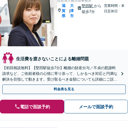
琵琶湖大橋法律事務所
滋
大
堅田駅
から
営業時間：本
賀
津
|
日定休日
徒歩7分
県
市
生活費を渡さないことによる離婚問題
【初回相談無料】【堅田駅徒歩7分】離婚の財産分与／不貞の慰謝料
請求など、ご依頼者様の心情に寄り添って、しかるべき対応と円満な
解決を目指して動きます。受け取るべき金額についても詳細にご説
明。お気軽にご相談ください。
料金表を見る
電話で面談予約
メールで面談予約