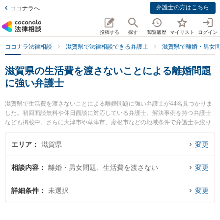
弁護士の方はこちら
ココナラへ
投稿する
探す
閲覧履歴
マイリスト
ログイン
ココナラ法律相談
滋賀県で法律相談できる弁護士
滋賀県で離婚・男女
滋賀県の生活費を渡さないことによる離婚問題
に強い弁護士
滋賀県で生活費を渡さないことによる離婚問題に強い弁護士が44名見つかりま
した。初回面談無料や休日面談に対応している弁護士、解決事例を持つ弁護士
なども掲載中。さらに大津市や草津市、彦根市などの地域条件で弁護士を絞り
込めます。離婚・男女問題に関係する財産分与や養育費、親権等の細かな分野
での絞り込み検索もでき便利です。特にレーク総合法律事務所の横畑 俊介弁護
エリア
滋賀県
変更
士や湖南竜王法律事務所の勢川 琢也弁護士、ミカン法律事務所の中野 仁弁護士
のプロフィール情報や弁護士費用、強みなどが注目されています。『滋賀県で
相談内容
離婚・男女問題、生活費を渡さない
変更
土日や夜間に発生した生活費を渡さないことによる離婚問題のトラブルを今す
ぐに弁護士に相談したい』『生活費を渡さないことによる離婚問題のトラブル
解決の実績豊富な近くの弁護士を検索したい』『初回相談無料で生活費を渡さ
詳細条件
未選択
変更
ないことによる離婚問題を法律相談できる滋賀県内の弁護士に相談予約した
い』などでお困りの相談者さんにおすすめです。