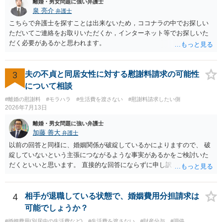
離婚・男女問題に強い弁護士
泉 亮介
弁護士
こちらで弁護士を探すことは出来ないため，ココナラの中でお探しい
ただいてご連絡をお取りいただくか，インターネット等でお探しいた
だく必要があるかと思われます。
3
夫の不貞と同居女性に対する慰謝料請求の可能性
について相談
#離婚の慰謝料
#モラハラ
#生活費を渡さない
#慰謝料請求したい側
2026年7月13日
離婚・男女問題に強い弁護士
加藤 善大
弁護士
以前の回答と同様に、婚姻関係が破綻しているかによりますので、 破
綻していないという主張につながるような事実があるかをご検討いた
だくといいと思います。 直接的な回答にならずに申し訳ございません
が、ご参考にしていただけますと幸いです。
4
相手が退職している状態で、婚姻費用分担請求は
可能でしょうか？
#婚姻費用(別居中の生活費など)
#生活費を渡さない
#財産分与
#調停