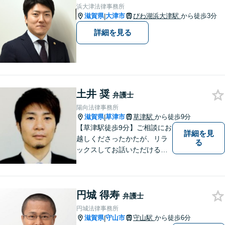
ング（2024年7月-2026年7月
浜大津法律事務所
現在）】
滋賀県
大津市
びわ湖浜大津駅
から徒歩3分
|
詳細を見る
土井 奨
弁護士
陽向法律事務所
滋賀県
草津市
草津駅
から徒歩9分
|
【草津駅徒歩9分】ご相談にお
詳細を見
越しくださったかたが、リラ
る
ックスしてお話いただけるよ
うな対応を心がけておりま
す。法的トラブルに対して弁
護士が力になれることは多い
円城 得寿
です。 ご相談を躊躇われてい
弁護士
る方もお気軽に、ご相談にい
円城法律事務所
らしてください。
滋賀県
守山市
守山駅
から徒歩6分
|