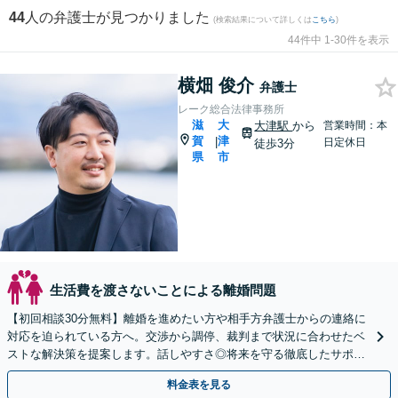
44
人の弁護士が見つかりました
(検索結果について詳しくは
こちら
)
44件中 1-30件を表示
横畑 俊介
弁護士
レーク総合法律事務所
滋
大
大津駅
から
営業時間：本
賀
津
|
日定休日
徒歩3分
県
市
生活費を渡さないことによる離婚問題
【初回相談30分無料】離婚を進めたい方や相手方弁護士からの連絡に
対応を迫られている方へ。交渉から調停、裁判まで状況に合わせたベ
ストな解決策を提案します。話しやすさ◎将来を守る徹底したサポー
トをいたします。【大津駅徒歩3分】
料金表を見る