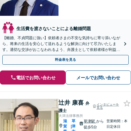
生活費を渡さないことによる離婚問題
【離婚、不貞問題に強い】依頼者さまの不安な気持ちに寄り添いなが
ら、将来の生活を安心して送れるような解決に向けて尽力いたしま
す。適切な交渉がおこなわれるよう、弁護士として依頼者様が利益を
最大限得ることができるようサポート【子連れ相談OK】
料金表を見る
電話でお問い合わせ
メールでお問い合わせ
辻井 康喜
弁
インタビューを
見る
護士
大津法律事務所
滋
草
草津駅
から
営業時間：本
賀
津
|
日定休日
徒歩5分