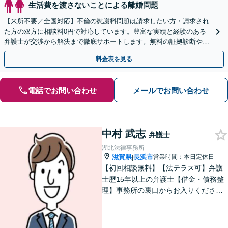
生活費を渡さないことによる離婚問題
【来所不要／全国対応】不倫の慰謝料問題は請求したい方・請求され
た方の双方に相談料0円で対応しています。豊富な実績と経験のある
弁護士が交渉から解決まで徹底サポートします。無料の証拠診断や着
手金の返還保証もありますので安心してご相談ください。
料金表を見る
電話でお問い合わせ
メールでお問い合わせ
中村 武志
弁護士
湖北法律事務所
滋賀県
長浜市
営業時間：本日定休日
|
【初回相談無料】【法テラス可】弁護
士歴15年以上の弁護士【借金・債務整
理】事務所の裏口からお入りくださ
い。個人・法人含め、最適な債務整理
を提案【長浜駅12分】