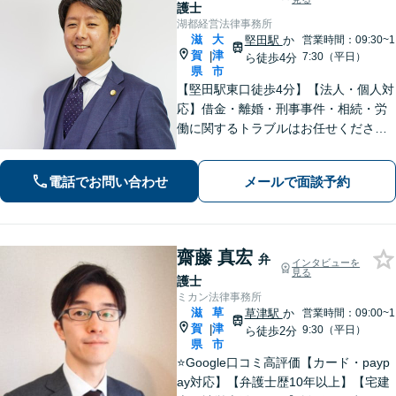
護士
湖都経営法律事務所
滋
大
堅田駅
か
営業時間：09:30~1
賀
津
|
7:30（平日）
ら徒歩4分
県
市
【堅田駅東口徒歩4分】【法人・個人対
応】借金・離婚・刑事事件・相続・労
働に関するトラブルはお任せくださ
い。中小企業診断士資格を有し、顧問
契約・企業法務全般に対応。困りの際
電話でお問い合わせ
メールで面談予約
はぜひ一度お話をお聞かせください。
【無料駐車場あり】
齋藤 真宏
弁
インタビューを
見る
護士
ミカン法律事務所
滋
草
草津駅
か
営業時間：09:00~1
賀
津
|
9:30（平日）
ら徒歩2分
県
市
⭐️Google口コミ高評価【カード・payp
ay対応】【弁護士歴10年以上】【宅建