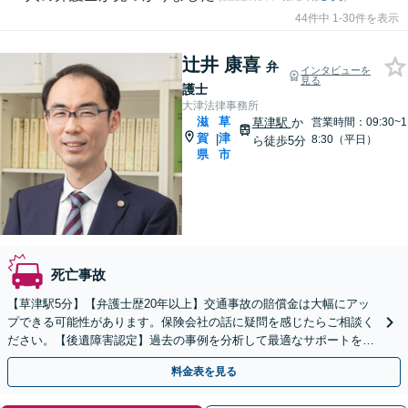
44件中 1-30件を表示
辻井 康喜
弁
インタビューを
見る
護士
大津法律事務所
滋
草
草津駅
か
営業時間：09:30~1
賀
津
|
8:30（平日）
ら徒歩5分
県
市
死亡事故
【草津駅5分】【弁護士歴20年以上】交通事故の賠償金は大幅にアッ
プできる可能性があります。保険会社の話に疑問を感じたらご相談く
ださい。【後遺障害認定】過去の事例を分析して最適なサポートを提
供します。【初回相談60分無料】【駐車場あり】
料金表を見る