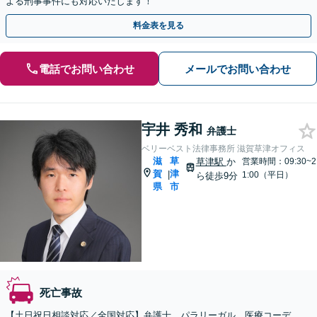
よる刑事事件にも対応いたします！
料金表を見る
電話でお問い合わせ
メールでお問い合わせ
宇井 秀和
弁護士
ベリーベスト法律事務所 滋賀草津オフィス
滋
草
草津駅
か
営業時間：09:30~2
賀
津
|
1:00（平日）
ら徒歩9分
県
市
死亡事故
【土日祝日相談対応／全国対応】弁護士、パラリーガル、医療コーデ