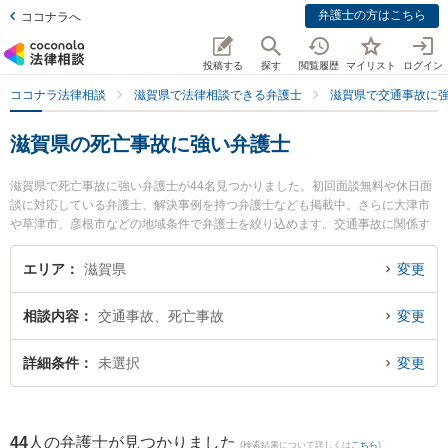
弁護士の方はこちら
ココナラへ
投稿する
探す
閲覧履歴
マイリスト
ログイン
ココナラ法律相談
滋賀県で法律相談できる弁護士
滋賀県で交通事故に
滋賀県の死亡事故に強い弁護士
滋賀県で死亡事故に強い弁護士が44名見つかりました。初回面談無料や休日面
談に対応している弁護士、解決事例を持つ弁護士なども掲載中。さらに大津市
や草津市、彦根市などの地域条件で弁護士を絞り込めます。交通事故に関係す
る自動車事故やバイク事故、自転車事故等の細かな分野での絞り込み検索もで
き便利です。特に大津法律事務所の辻井 康喜弁護士やベリーベスト法律事務所
エリア
滋賀県
変更
滋賀草津オフィスの髙橋 咲衣弁護士、弁護士法人バディ滋賀草津事務所の小川
潤弁護士のプロフィール情報や弁護士費用、強みなどが注目されています。
相談内容
交通事故、死亡事故
変更
『滋賀県で土日や夜間に発生した死亡事故のトラブルを今すぐに弁護士に相談
したい』『死亡事故のトラブル解決の実績豊富な近くの弁護士を検索したい』
『初回相談無料で死亡事故を法律相談できる滋賀県内の弁護士に相談予約した
詳細条件
未選択
変更
い』などでお困りの相談者さんにおすすめです。
44
人の弁護士が見つかりました
(検索結果について詳しくは
こちら
)