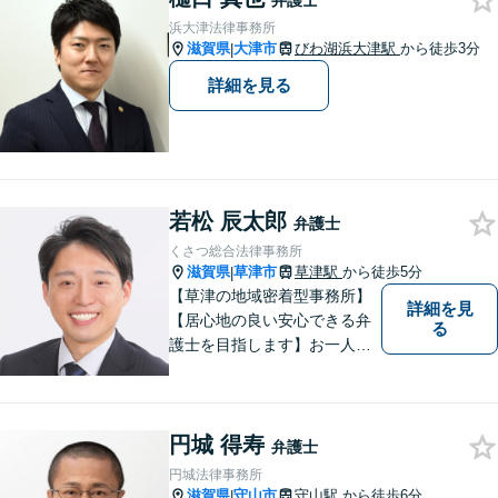
弁護士
浜大津法律事務所
滋賀県
大津市
びわ湖浜大津駅
から徒歩3分
|
詳細を見る
若松 辰太郎
弁護士
くさつ総合法律事務所
滋賀県
草津市
草津駅
から徒歩5分
|
【草津の地域密着型事務所】
詳細を見
【居心地の良い安心できる弁
る
護士を目指します】お一人お
ひとりに寄り添い、納得のい
く問題解決はもちろん、精神
面のサポートをいたします。
円城 得寿
大規模事務所にはできないき
弁護士
め細やかさが魅力。お気軽に
円城法律事務所
ご相談ください！
滋賀県
守山市
守山駅
から徒歩6分
|