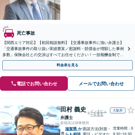
死亡事故
【関西エリア対応】【初回相談無料】【交通事故事件に強い弁護士】
「交通事故事件の取り扱い実績豊富／慰謝料・賠償金が増額した事例
多数」保険会社との交渉はすべてお任せください！一括報酬金制で、
依頼者様の負担を最小限に抑えます【休日・夜間相談可】
料金表を見る
電話でお問い合わせ
メールでお問い合わせ
田村 義史
大阪府
インタビュ
ーを見る
弁護士
新穂高法律事務所
営業時間：0
滋賀県
か
面談方法(対面・
らも相談
電話・ビデオな
9:30~16:30