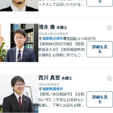
る
ックスしてお話いただけるよ
うな対応を心がけておりま
す。法的トラブルに対して弁
護士が力になれることは多い
清水 脩
です。 ご相談を躊躇われてい
弁護士
る方もお気軽に、ご相談にい
琵琶湖大橋法律事務所
らしてください。
滋賀県
大津市
堅田駅
から徒歩7分
|
【夜間休日対応可能】【堅田
詳細を見
駅徒歩５分】【初回相談料30
る
分無料】お気軽に何でもご相
談ください。弁護士は、あな
たの味方です。
西川 真登
弁護士
湖南法律事務所
滋賀県
栗東市
|
【夜間／休日相談可】【分割
詳細を見
払い可】ご不安なお気持ちに
る
配慮し、丁寧にお話をお聞き
することを信条としていま