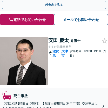
駅徒歩4分】
料金表を見る
電話でお問い合わせ
メールでお問い合わせ
安田 慶太
弁護士
やすだ法律事務所
滋賀
大津
営業時間：09:30~19:30（平
|
県
市
日）
死亡事故
【初回相談1時間まで無料】【弁護士費用特約利用可能】交通事故に