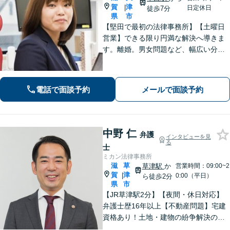
賀
津
|
日定休日
徒歩7分
県
市
【堅田で最初の法律事務所】【土曜日
営業】できる限り円満な解決へ導きま
す。離婚。男女問題など、幅広い分野
のご相談に対応可能。相談しやすいよ
う、丁寧なヒアリングをいたします。
電話で面談予約
メールで面談予約
中野 仁
弁護
インタビューを見
る
士
ミカン法律事務所
滋
草
草津駅
か
営業時間：09:00~2
賀
津
|
0:00（平日）
ら徒歩2分
県
市
【JR草津駅2分】【夜間・休日対応】
弁護士歴16年以上【不動産問題】宅建
資格あり！土地・建物の紛争解決の経
験豊富【離婚・不貞慰謝料請求】不貞