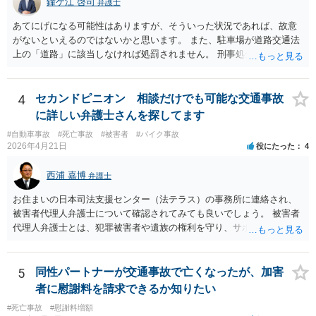
じめに相談したところで依頼しなければならないわけではありませ
鐘ケ江 啓司
が良いです。 その上で委任契約を結んだ方が良いです。 なお、弁護士
弁護士
ん。
費用特約に加入されている場合には、相談料10万円、報酬300万円まで
あてにげになる可能性はありますが、そういった状況であれば、故意
は賄われることが多いので、保険の加入状況もご確認した方が良いで
がないといえるのではないかと思います。 また、駐車場が道路交通法
す。 併せて、交通事故の刑事事件についても被害者参加制度といって
上の「道路」に該当しなければ処罰されません。 刑事処分がなされる
加害者の処分を決める裁判において意見を述べる機会もあります。 ご
かどうかは、その駐車場が道路交通法の「道路（一般交通の用に供す
参考になれば幸いです。
るその他の場所）」にあたるかが重要です。 駐車場が「道路」にあた
るかは難しい問題で、私が経験した事例でも、コインパーキングで警
4
セカンドピニオン 相談だけでも可能な交通事故
察官は「道路」と判断して道路交通法違反で立件したものの、検察官
に詳しい弁護士さんを探してます
は「道路」にあたらないとして不起訴処分にしたものがあります（検
#自動車事故
#死亡事故
#被害者
#バイク事故
察官に意見書を出しました）。コンビニやスーパーの駐車場では「道
2026年4月21日
役にたった
4
路」とした裁判例もあります。 「一般交通の用に供するその他の場
所」とは、道路法に規定する道路及び道路運送法に規定する自動車道
西浦 嘉博
弁護士
以外で不特定の人や車が自由に通行することができる場所をいうとさ
れています。 この判断にあたっては、「道路の体裁の有無」、「客
お住まいの日本司法支援センター（法テラス）の事務所に連絡され、
観性・継続性・反復性の有無」、「公開性の有無」及び「道路性の有
被害者代理人弁護士について確認されてみても良いでしょう。 被害者
無」を検討するのが一般的です（道路交通執務研究会編著『執務資料
代理人弁護士とは、犯罪被害者や遺族の権利を守り、サポートする専
道路交通法解説（１８訂版）』（東京法令出版、２０２０年１１月）
門家という位置付けです。 主として、告訴状・被害届の提出、加害者
７頁）。つまり、総合判断が必要になります。
との示談交渉、刑事裁判への参加（被害者参加制度）、損害賠償請求
などを代理で行い、被害者や遺族の心理的負担を軽減する役割を担い
5
同性パートナーが交通事故で亡くなったが、加害
ます。 なお、都道府県によっては弁護士会事務局を通して、弁護士会
者に慰謝料を請求できるか知りたい
の被害者支援委員会が窓口となることもあります。 ご依頼の弁護士さ
#死亡事故
#慰謝料増額
んと相談された上で、ご参考ください。