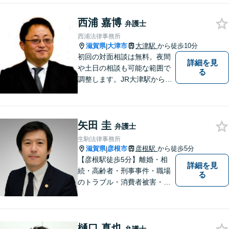
西浦 嘉博
弁護士
西浦法律事務所
滋賀県
大津市
大津駅
から徒歩10分
|
初回の対面相談は無料。夜間
詳細を見
や土日の相談も可能な範囲で
る
調整します。JR大津駅から徒
歩10分、京阪大津線上栄町駅
から徒歩4分、大津赤十字病院
の前になります。 【滋賀県２
矢田 圭
位 弁護士ドットコムランキ
弁護士
ング（2024年7月-2026年7月
生駒法律事務所
現在）】
滋賀県
彦根市
彦根駅
から徒歩5分
|
【彦根駅徒歩5分】離婚・相
詳細を見
続・高齢者・刑事事件・職場
る
のトラブル・消費者被害・法
人倒産などはお任せくださ
い。法人・個人問わず幅広い
案件を取り扱っています。
樋口 真也