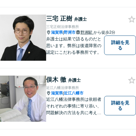
す。お悩みの方は、一度お問
い合わせください。
三宅 正樹
弁護士
三宅正樹法律事務所
滋賀県
野洲市
野洲駅
から徒歩2分
|
弁護士は結果で語るものだと
詳細を見
思います。弊所は後遺障害の
る
認定にこだわる事務所です。
俣木 徹
弁護士
近江八幡法律事務所
滋賀県
近江八幡市
|
近江八幡法律事務所は依頼者
詳細を見
それぞれの事情に寄り添い、
る
問題解決の方法を共に考える
場所です。「弁護士に相談す
べき悩みなのかわからない
方」も、ぜひお気軽にご相談