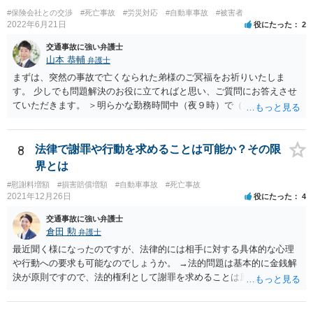
と思いますので、殺人罪が成立しえますが・・・ 思いつく限りの例を
#保険会社との交渉
#死亡事故
#労災対応
#自動車事故
#被害者
全て挙げるのは不可能ではあります。 ＞私は決して人を殺そうと思っ
2022年6月21日
役にたった
2
て危険な運転をしたわけではありま＞せん。 殺人罪の故意は、「自分
交通事故に強い弁護士
の危険な運転で誰か人が死んでも構わない」くらいで成立します。そ
山本 恭輔
弁護士
して自分でそう思っていなくても、客観的に人が死んでもおかしくな
まずは、突然の事故で亡くなられた弟様のご冥福をお祈りいたしま
い危険行為を、危険だと知っていてやると故意は認められてしまう可
す。 少しでも問題解決のお役に立てればと思い、ご質問にお答えさせ
能性が高いです。人を殺そうという意欲までは不要です。
ていただきます。 ＞明らかな勤務時間中（夜９時）で（元従業員の証
言）、従業員（死亡）と同乗しており、移動中の事故でありながら、
相手方の言い分は通るのでしょうか？ 勿論、正式に支払い拒否となれ
ば、裁判になると思いますが、勝算はありますか？ →共済組合の対応
8
法律で謝罪や行動を求めることは可能か？その限
はやや硬直的なように感じますが、相手方の言い分が通るか、そして
界とは
その裏返しとして裁判での勝算があるかは、共済約款などに規定され
#慰謝料増額
#損害賠償増額
#自動車事故
#死亡事故
ている給付金の支給要件や、証拠の有無によってきますので、この掲
2021年12月26日
役にたった
4
示板では最終的な回答というのは難しいと思われます。 金額も大き
く、非常に重要な件かと思いますので、今後の方針の検討も含め一度
交通事故に強い弁護士
面談にて法律相談をされることをおすすめします。
倉田 勲
弁護士
最近聞く様になったのですが、法律的には相手に対する具体的な心理
や行動への要求も可能なのでしょうか。 →法的問題は基本的に金銭解
決が原則ですので、法的権利として謝罪を求めることは原則としてで
きません。もっとも和解や示談をして解決する際には、和解書や示談
書に相手の合意の下で謝罪の文言を入れることはあります。それ以上