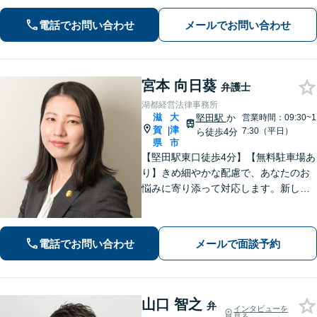
トラブル／住宅ローン絡みの財産分与
電話でお問い合わせ
メールでお問い合わせ
の解決【法人破産】会社破産に注力
【相続】相続問題に関する経験多数、
遺産分割
宮本 向日葵
弁護士
湖都経営法律事務所
滋
大
堅田駅
か
営業時間：09:30~1
賀
津
|
7:30（平日）
ら徒歩4分
県
市
【堅田駅東口徒歩4分】【無料駐車場あ
り】きめ細やかな配慮で、あなたのお
悩みに寄り添って対応します。新しい
人生のスタートが切れるよう、法律の
プロとして最後までサポート。お気軽
にご相談ください。
電話でお問い合わせ
メールで面談予約
山口 智之
弁
インタビューを
見る