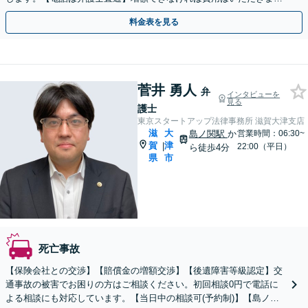
ん【草津駅5分】土日祝・電話やWeb相談も対応可
料金表を見る
菅井 勇人
弁
インタビューを
見る
護士
東京スタートアップ法律事務所 滋賀大津支店
滋
大
島ノ関駅
か
営業時間：06:30~
賀
津
|
22:00（平日）
ら徒歩4分
県
市
死亡事故
【保険会社との交渉】【賠償金の増額交渉】【後遺障害等級認定】交
通事故の被害でお困りの方はご相談ください。初回相談0円で電話に
よる相談にも対応しています。【当日中の相談可(予約制)】【島ノ関