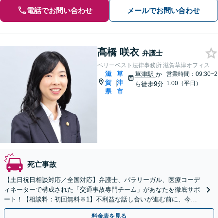
電話でお問い合わせ
メールでお問い合わせ
髙橋 咲衣
弁護士
ベリーベスト法律事務所 滋賀草津オフィス
滋
草
草津駅
か
営業時間：09:30~2
賀
津
|
1:00（平日）
ら徒歩9分
県
市
死亡事故
【土日祝日相談対応／全国対応】弁護士、パラリーガル、医療コーデ
ィネーターで構成された「交通事故専門チーム」があなたを徹底サポ
ート！【相談料：初回無料※1】不利益な話し合いが進む前に、今す
ぐ相談！
料金表を見る