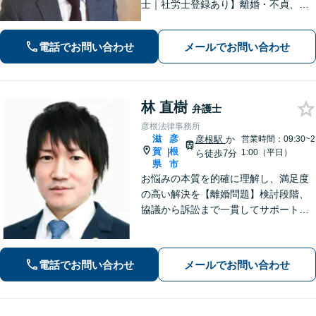
士｜社労士登録あり】離婚・不貞、破
産、不動産、相続、行政事件に注力！
リラックスしてお越しください。丁寧
電話でお問い合わせ
メールでお問い合わせ
にお話をお聴きします【草津駅2分｜駐
車場あり】【土日祝対応】
林 直樹
弁護士
彦根法律事務所
滋
彦
彦根駅
か
営業時間：09:30~2
賀
根
|
1:00（平日）
ら徒歩7分
県
市
お悩みの本質を的確に理解し、満足度
の高い解決を【離婚問題】検討段階、
協議から訴訟まで一貫してサポート
【インターネット】投稿・書き込み削
除、発信者情報開示請求、損害賠償請
求など幅広く対応【オンライン面談】
電話でお問い合わせ
メールでお問い合わせ
【彦根駅7分】