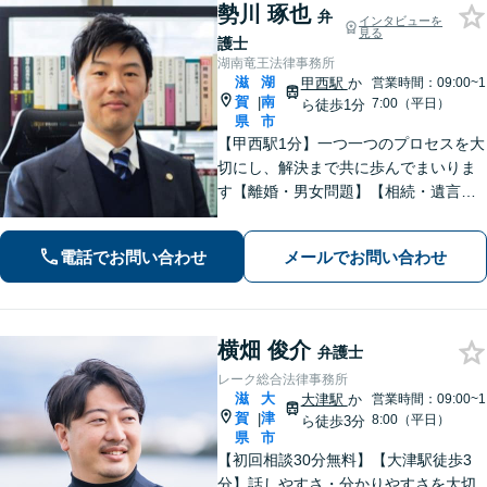
勢川 琢也
弁
インタビューを
見る
護士
湖南竜王法律事務所
滋
湖
甲西駅
か
営業時間：09:00~1
賀
南
|
7:00（平日）
ら徒歩1分
県
市
【甲西駅1分】一つ一つのプロセスを大
切にし、解決まで共に歩んでまいりま
す【離婚・男女問題】【相続・遺言】
はもちろん【インターネット：削除請
求、開示請求、損害賠償請求】【労
電話でお問い合わせ
メールでお問い合わせ
働・雇用：事業会社での勤務経験あ
り】まで幅広くご相談に応じます【We
b面談OK】
横畑 俊介
弁護士
レーク総合法律事務所
滋
大
大津駅
か
営業時間：09:00~1
賀
津
|
8:00（平日）
ら徒歩3分
県
市
【初回相談30分無料】【大津駅徒歩3
分】話しやすさ・分かりやすさを大切