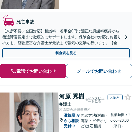
死亡事故
【来所不要／全国対応】相談料・着手金0円で適正な慰謝料獲得から
後遺障害認定まで徹底的にサポートします。保険会社の対応にお困り
の方も、経験豊富な弁護士が最後まで強気の交渉を行います。【全国
13拠点】お気軽にご相談ください。
料金表を見る
電話でお問い合わせ
メールでお問い合わせ
河原 秀樹
大阪府
インタビュ
ーを見る
弁護士
河原綜合法律事務所
営業時間：1
滋賀県
か
面談方法(対面・
らも相談
電話・ビデオな
0:00~20:00
受付中
ど)は応相談
（平日）