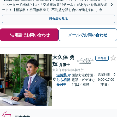
ィネーターで構成された「交通事故専門チーム」があなたを徹底サポ
ート！【相談料：初回無料※1】不利益な話し合いが進む前に、今す
ぐ相談！
料金表を見る
電話でお問い合わせ
メールでお問い合わせ
大久保 勇
京都府
インタビュ
ーを見る
輝
弁護士
大久保総合法律事務所
営業時間：0
滋賀県
か
面談方法(対面・
らも相談
電話・ビデオな
9:00~17:00
受付中
ど)は応相談
（平日）