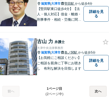
まずは一度ご相談ください。
滋賀県
大津市
堅田駅
から徒歩4分
|
【堅田駅東口徒歩4分】【法
詳細を見
人・個人対応】借金・離婚・
る
刑事事件・相続・労働に関す
るトラブルはお任せくださ
い。顧問契約・企業法務全般
に対応。困りの際はぜひ一度
古山 力
お話をお聞かせください。
弁護士
【無料駐車場あり】
大津中央法律事務所
滋賀県
大津市
島ノ関駅
から徒歩5分
|
【お気軽にご相談ください】
詳細を見
ご相談を親身に丁寧にお聴き
る
し 有利な解決を目指します
1ページ目
前へ
次へ
(2ページ中)