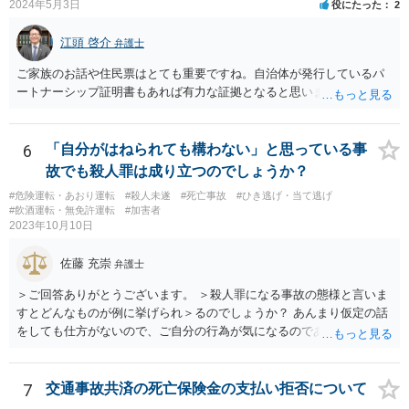
2024年5月3日
役にたった
2
江頭 啓介
弁護士
ご家族のお話や住民票はとても重要ですね。自治体が発行しているパ
ートナーシップ証明書もあれば有力な証拠となると思います。
6
「自分がはねられても構わない」と思っている事
故でも殺人罪は成り立つのでしょうか？
#危険運転・あおり運転
#殺人未遂
#死亡事故
#ひき逃げ・当て逃げ
#飲酒運転・無免許運転
#加害者
2023年10月10日
佐藤 充崇
弁護士
＞ご回答ありがとうございます。 ＞殺人罪になる事故の態様と言いま
すとどんなものが例に挙げられ＞るのでしょうか？ あんまり仮定の話
をしても仕方がないので、ご自分の行為が気になるのであれば、何を
して、どう人を死なせてしまったかもしれないのか書いて質問をする
か、直接弁護士に相談に行くかしたほうがいいと思います。 殺人罪に
なりうる事故の態様だと、自転車が改造自転車か何かで時速１００キ
7
交通事故共済の死亡保険金の支払い拒否について
ロや１５０キロくらい出していれば殺人罪の実行行為性は認められる