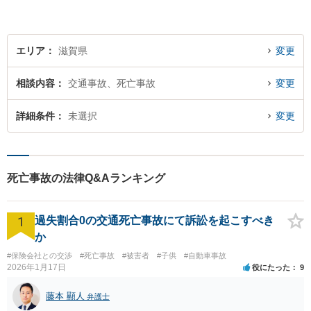
エリア
滋賀県
変更
相談内容
交通事故、死亡事故
変更
詳細条件
未選択
変更
死亡事故の法律Q&Aランキング
1
過失割合0の交通死亡事故にて訴訟を起こすべき
か
#保険会社との交渉
#死亡事故
#被害者
#子供
#自動車事故
2026年1月17日
役にたった
9
藤本 顯人
弁護士