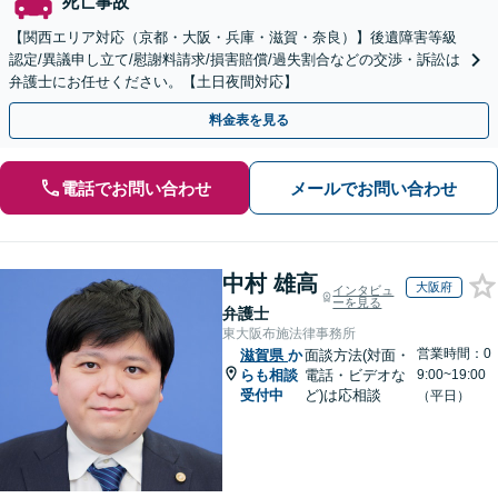
死亡事故
【関西エリア対応（京都・大阪・兵庫・滋賀・奈良）】後遺障害等級
認定/異議申し立て/慰謝料請求/損害賠償/過失割合などの交渉・訴訟は
弁護士にお任せください。【土日夜間対応】
料金表を見る
電話でお問い合わせ
メールでお問い合わせ
中村 雄高
大阪府
インタビュ
ーを見る
弁護士
東大阪布施法律事務所
営業時間：0
滋賀県
か
面談方法(対面・
らも相談
電話・ビデオな
9:00~19:00
受付中
ど)は応相談
（平日）