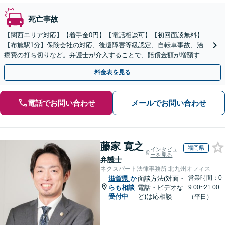
死亡事故
【関西エリア対応】【着手金0円】【電話相談可】【初回面談無料】
【布施駅1分】保険会社の対応、後遺障害等級認定、自転車事故、治
療費の打ち切りなど。弁護士が介入することで、賠償金額が増額する
ことも。交通事故に直面したら、まずはご相談
料金表を見る
電話でお問い合わせ
メールでお問い合わせ
藤家 寛之
福岡県
インタビュ
ーを見る
弁護士
ネクスパート法律事務所 北九州オフィス
営業時間：0
滋賀県
か
面談方法(対面・
らも相談
電話・ビデオな
9:00~21:00
受付中
ど)は応相談
（平日）