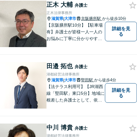
ください。
正木 大輔
弁護士
正木法律事務所
滋賀県
大津市
京阪膳所駅
から徒歩10分
|
【京阪膳所駅10分】【駐車場
詳細を見
有】弁護士が皆様一人一人の
る
お悩みに丁寧に分かりやすく
お応えいたします。専門家に
よる適切なアドバイスや手続
により、問題解決に向けて前
田邉 拓也
進できることがございます。
弁護士
どうぞ当事務所にご相談くだ
湖都経営法律事務所
さい。
滋賀県
大津市
堅田駅
から徒歩4分
|
【法テラス利用可】【JR湖西
詳細を見
線「堅田駅」東口5分】地域に
る
根差した弁護士として、依頼
者の方に寄り添い、丁寧・親
切にお話を伺い、信頼関係を
築いていけるよう尽力いたし
中川 博貴
ます。弁護士に依頼するのは
弁護士
敷居が高いとお考えの方も、
湖都経営法律事務所