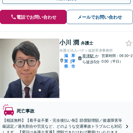
電話でお問い合わせ
メールでお問い合わせ
小川 潤
弁護士
弁護士法人バディ滋賀草津事務所
滋
草
草津駅
か
営業時間：09:30~2
賀
津
|
0:00（平日）
ら徒歩5分
県
市
死亡事故
【相談無料】【着手金不要・完全後払い制】賠償額増額／後遺障害等
級認定／過失割合や労災など、どのような交通事故トラブルにも対応
します。【電話は弁護士直通】増額できなければ費用はいただきませ