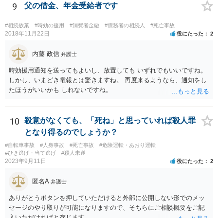
に相手に謝罪を強制することはできません。
9
父の借金、年金受給者です
#相続放棄
#時効の援用
#消費者金融
#債務者の相続人
#死亡事故
2018年11月22日
役にたった
2
内藤 政信
弁護士
時効援用通知を送ってもよいし、放置しても いずれでもいいですね。
しかし、いまどき電報とは驚きますね。 再度来るようなら、通知をし
たほうがいいかも しれないですね。
10
殺意がなくても、「死ね」と思っていれば殺人罪
となり得るのでしょうか？
#自転車事故
#人身事故
#死亡事故
#危険運転・あおり運転
#ひき逃げ・当て逃げ
#殺人未遂
2023年9月11日
役にたった
2
匿名A
弁護士
ありがとうボタンを押していただけると外部に公開しない形でのメッ
セージのやり取りが可能になりますので、そちらにご相談概要をご記
入いただければと存じます。