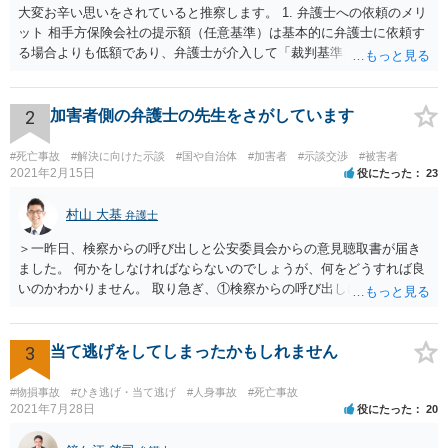
大変お辛い思いをされていると推察します。 1. 弁護士への依頼のメリ
ット 相手方保険会社の提示額（任意基準）は基本的に弁護士に依頼す
る場合よりも低額であり、弁護士が介入して「裁判基準（弁護士基
準）」で交渉・訴訟することで、賠償額が大幅に増額する可能性が高
いです。 2. 訴訟と示談交渉のメリット・デメリット 判決（訴訟）: 勝
訴判決まで至れば、本来の賠償額に加え「遅延損害金（事故時から発
2
加害者側の弁護士の先生をさがしています
生）」と「弁護士費用相当額（認容額の約1割）」が加算されます。
訴訟上の和解: 訴訟を起こしても、判決前に裁判所での「和解」で終わ
#死亡事故
#解決に向けた示談
#国や自治体
#加害者
#示談交渉
#被害者
るケースが多いです。 この場合、遅延損害金や弁護士費用はカットさ
2021年2月15日
役にたった
23
れることが大半です。もっとも「調整金」として上乗せされることが
あります。 3. 逸失利益（将来の収入）の計算 未就学女児の場合、賃
村山 大基
弁護士
金センサスの「男女全年齢平均賃金」などを用いて計算することが多
＞一昨日、検察からの呼び出しと公安委員会からの意見聴取書が届き
いです。 一般的に「大卒（22歳就労）」前提で計算した方が、「高卒
ました。 何かをしなければならないのでしょうが、何をどうすれば良
（18歳就労）」よりも総額が高くなる傾向にあります。 なお、それが
いのかわかりません。 取り急ぎ、①検察からの呼び出しにはきちんと
認められるかはご両親の学歴や教育方針や実際の教育状況がどうだっ
応じることと、②早めに届いた書類を持って弁護士に相談に行くのが
たかなどで大学進学の蓋然性があるかという個別事情によります。 推
いいと思います。 ＞示談と刑事の両方を相談できる弁護士の先生をさ
奨される方針 相手が保険会社であれば、判決後の不払いはまずありま
がしております。 ネットでさがすとあまりの多さに戸惑っておりま
3
当て逃げをしてしまったかもしれません
せん。 ご質問者様が「長期化しても戦いたい」という強い意志をお持
す。 どの方にお願いしても同じなのでしょうか。 話してみた感じや説
ちで、かつ、賠償額の最大化（遅延損害金等の獲得）を目指すのであ
明など、いろいろ考慮して判断することになります。 書類が届いたば
れば、示談交渉では妥結せず、提訴（訴訟）を前提に進めるのが最適
#物損事故
#ひき逃げ・当て逃げ
#人身事故
#死亡事故
かりで不安でしょうから、どこかしら相談に行ってみると良いと思い
2021年7月28日
役にたった
20
解です。 どのような方向性を目指すのかメリットデメリットを検討す
ます。 複数の弁護士に相談されて決められるケースもありますし、は
るためにも、相談時には弁護士にその意向を伝え、疑問を解消した方