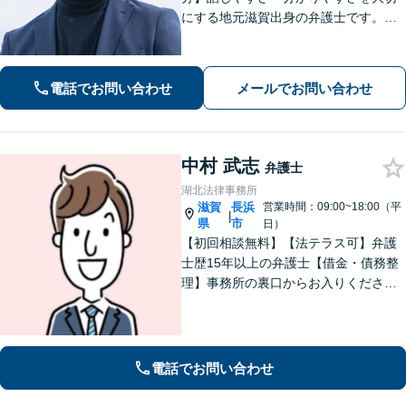
にする地元滋賀出身の弁護士です。離
婚や借金、企業法務など皆様の悩みを
丁寧に伺い、最適な解決策をご提案し
ます。一人で抱え込まず、まずはお気
電話でお問い合わせ
メールでお問い合わせ
軽にご相談ください。
中村 武志
弁護士
湖北法律事務所
滋賀
長浜
営業時間：09:00~18:00（平
|
県
市
日）
【初回相談無料】【法テラス可】弁護
士歴15年以上の弁護士【借金・債務整
理】事務所の裏口からお入りくださ
い。個人・法人含め、最適な債務整理
を提案【長浜駅12分】
電話でお問い合わせ