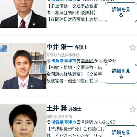
【多重債務・交通事故被害
詳細を見
者・相続は初回相談無料】
る
【夜間休日対応可能】お坊さ
ん弁護士・僧籍を持つ弁護士
として、また、会社生活を経
験した者として、一般生活者
中井 陽一
の目線で敷居が低い弁護士と
弁護士
して、親身にあなたの立場に
草津駅前法律事務所
立って、ご相談に対応いたし
滋賀県
草津市
草津駅
から徒歩3分
|
ます。
【相続・離婚・交通事故・借
詳細を見
金問題の経験豊富】【交通事
る
故被害者・借金問題は初回相
談無料】【夜２０時まで相談
可能】滋賀県のＪＲ草津駅前
の法律事務所
土井 奨
弁護士
陽向法律事務所
滋賀県
草津市
草津駅
から徒歩9分
|
【草津駅徒歩9分】ご相談にお
詳細を見
越しくださったかたが、リラ