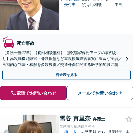
受付中
ど)は応相談
（平日）
死亡事故
【弁護士歴22年】【初回相談無料】【賠償額2億円アップの事例あ
り】高次脳機能障害・脊髄損傷など重度後遺障害事案に豊富な実績／
画期的な判決・和解を多数獲得／交通外傷に関する医学的知識に精通
／セカンドオピニオン対応可【土日祝・夜間対応可】
料金表を見る
電話でお問い合わせ
メールでお問い合わせ
雪谷 真里奈
弁護士
琵琶湖大橋法律事務所
滋
大
堅田駅
から
営業時間：本