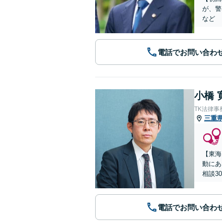
が、警
など
電話でお問い合わ
小橋 
TK法律事
三重
【東海
動にあ
相談3
電話でお問い合わ