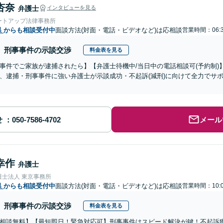
杏奈
弁護士
インタビューを見る
ートアップ法律事務所
県
からも相談受付中
面談方法(対面・電話・ビデオなど)は応相談
営業時間：06:
刑事事件の示談交渉
料金表を見る
事件でご家族が逮捕されたら】【弁護士待機中/当日中の電話相談可(予約制
、逮捕・刑事事件に強い弁護士が示談成功・不起訴(減刑)に向けて全力でサ
せ
メール
幸作
弁護士
護士法人 東京事務所
県
からも相談受付中
面談方法(対面・電話・ビデオなど)は応相談
営業時間：10:
刑事事件の示談交渉
料金表を見る
相談無料】【最短即日！緊急対応可】刑事事件はスピード解決が鍵！不起訴