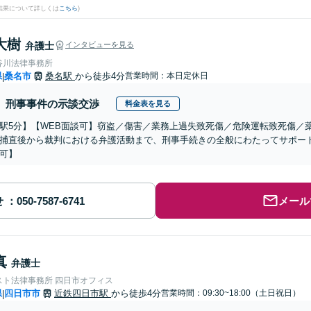
結果について詳しくは
こちら
)
大樹
弁護士
インタビューを見る
谷川法律事務所
県
桑名市
桑名駅
から徒歩4分
営業時間：本日定休日
|
刑事事件の示談交渉
料金表を見る
駅5分】【WEB面談可】窃盗／傷害／業務上過失致死傷／危険運転致死傷／
捕直後から裁判における弁護活動まで、刑事手続きの全般にわたってサポー
可】
せ
メール
真
弁護士
スト法律事務所 四日市オフィス
県
四日市市
近鉄四日市駅
から徒歩4分
営業時間：09:30~18:00（土日祝日）
|