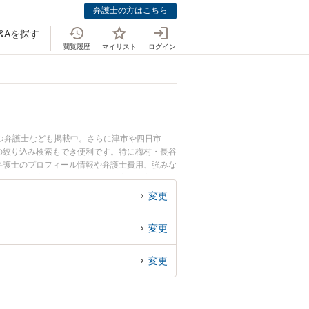
弁護士の方はこちら
&Aを探す
閲覧履歴
マイリスト
ログイン
つ弁護士なども掲載中。さらに津市や四日市
の絞り込み検索もでき便利です。特に梅村・長谷
志弁護士のプロフィール情報や弁護士費用、強みな
事件の示談交渉のトラブル解決の実績豊富な近く
りの相談者さんにおすすめです。
変更
変更
変更