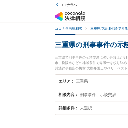
ココナラへ
ココナラ法律相談
三重県で法律相談できる
三重県の刑事事件の示
三重県で刑事事件の示談交渉に強い弁護士が3
市、松阪市などの地域条件で弁護士を絞り込め
川法律事務所の梅村 大樹弁護士やベリーベスト
どが注目されています。『三重県で土日や夜間
の弁護士を検索したい』『初回相談無料で刑事
エリア
三重県
相談内容
刑事事件、示談交渉
詳細条件
未選択