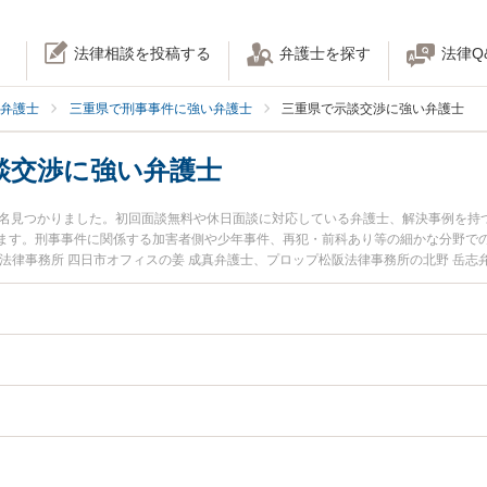
法律相談を投稿する
弁護士を探す
法律Q
弁護士
三重県で刑事事件に強い弁護士
三重県で示談交渉に強い弁護士
談交渉に強い弁護士
1名見つかりました。初回面談無料や休日面談に対応している弁護士、解決事例を持
ます。刑事事件に関係する加害者側や少年事件、再犯・前科あり等の細かな分野で
法律事務所 四日市オフィスの姜 成真弁護士、プロップ松阪法律事務所の北野 岳
に発生した刑事事件の示談交渉のトラブルを今すぐに弁護士に相談したい』『刑事
事件の示談交渉を法律相談できる三重県内の弁護士に相談予約したい』などでお困