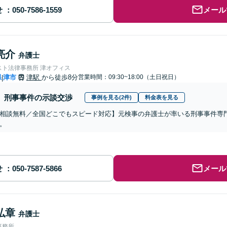
せ
メール
亮介
弁護士
スト法律事務所 津オフィス
県
津市
津駅
から徒歩8分
営業時間：09:30~18:00（土日祝日）
|
刑事事件の示談交渉
事例を見る(2件)
料金表を見る
相談無料／全国どこでもスピード対応】元検事の弁護士が率いる刑事事件専
。
せ
メール
弘章
弁護士
事務所