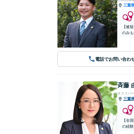
三重
【被疑
のみも
電話でお問い合わ
斉藤 
ネクスパ
三重
【全国
の経験