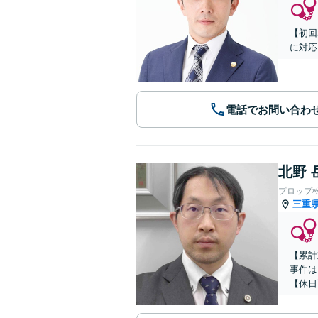
【初回
に対応
電話でお問い合わ
北野 
プロップ
三重
【累計
事件は
【休日