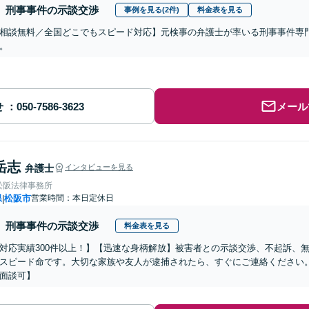
刑事事件の示談交渉
事例を見る(2件)
料金表を見る
相談無料／全国どこでもスピード対応】元検事の弁護士が率いる刑事事件専
。
せ
メール
岳志
弁護士
インタビューを見る
松阪法律事務所
県
松阪市
営業時間：本日定休日
|
刑事事件の示談交渉
料金表を見る
対応実績300件以上！】【迅速な身柄解放】被害者との示談交渉、不起訴、
スピード命です。大切な家族や友人が逮捕されたら、すぐにご連絡ください
面談可】