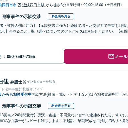
県
四日市市
近鉄四日市駅
から徒歩5分
営業時間：09:00~18:00（土日祝日）
|
刑事事件の示談交渉
料金表を見る
者・被告人側に注力】【示談交渉に強み】経験で培った交渉力で最善を目指
OK】今やること、取り調べについてのアドバイスはお任せください。【夜間
せ
メール
由佳
弁護士
インタビューを見る
ート法律事務所 札幌オフィス
県
からも相談受付中
面談方法(対面・電話・ビデオなど)は応相談
営業時間：09:
刑事事件の示談交渉
料金表を見る
13拠点／24時間受付】痴漢・盗撮・不同意わいせつで逮捕されたら、すぐ
豊富な弁護士がスピード対応します！不起訴・早期釈放を目指して粘りの弁