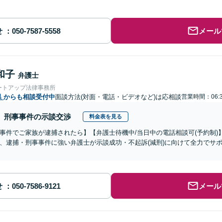
せ
メール
和子
弁護士
ートアップ法律事務所
県
からも相談受付中
面談方法(対面・電話・ビデオなど)は応相談
営業時間：06:
刑事事件の示談交渉
料金表を見る
事件でご家族が逮捕されたら】【弁護士待機中/当日中の電話相談可(予約制
、逮捕・刑事事件に強い弁護士が示談成功・不起訴(減刑)に向けて全力でサ
せ
メール