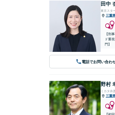
田中 
東京スタ
三重
【刑事
ド重視
門】
電話でお問い合わ
野村 
ミカタ弁
三重
【初回