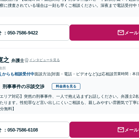
察に捜査されている場合は一刻も早くご相談ください。深夜まで電話受付中
せ
メール
寛之
弁護士
インタビューを見る
務所
県
からも相談受付中
面談方法(対面・電話・ビデオなど)は応相談
営業時間：本
刑事事件の示談交渉
料金表を見る
エリア対応】突然の刑事事件、一人で抱え込まずお話しください。弁護士2
たります。性犯罪など言い出しにくいご相談も、親しみやすい雰囲気で丁寧
0分無料】
せ
メール