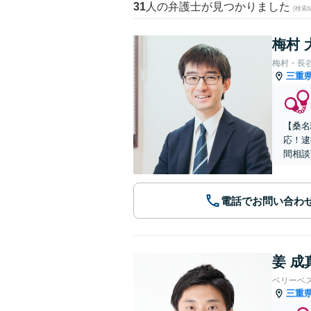
31
人の弁護士が見つかりました
(検索
梅村 
梅村・長
三重
【桑名
応！逮
間相談
電話でお問い合わ
姜 成
ベリーベ
三重