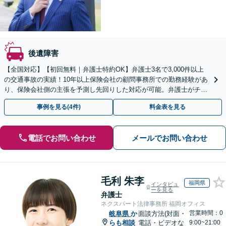
後遺障害
【全国対応】【初回無料｜弁護士特約OK】弁護士3名で3,000件以上
の交通事故の実績！10年以上保険会社の顧問事務所での勤務経験があ
り、保険会社側の主張を予測し先回りした対応が可能。弁護士がチー
ムとなり示談交渉、休業損害、後遺障害等に対応。
事例を見る(4件)
料金表を見る
電話でお問い合わせ
メールでお問い合わせ
毛利 朱李
福岡県
インタビュ
ーを見る
弁護士
ネクスパート法律事務所 福岡オフィス
営業時間：0
岐阜県
か
面談方法(対面・
らも相談
電話・ビデオな
9:00~21:00