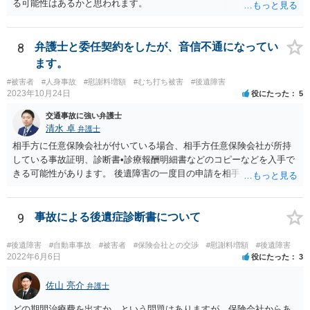
る可能性はあるかと思われます。
8
弁護士と委任契約をしたが、音信不通になってい
ます。
#被害者
#人身事故
#慰謝料増額
#むち打ち被害
#後遺障害
2023年10月24日
役にたった
5
交通事故に強い弁護士
清水 卓
弁護士
相手方に任意保険会社が付いている場合、相手方任意保険会社が所持
している事故証明、診断書•診療報酬明細書などのコピーなどを入手で
きる可能性があります。 後遺障害の一度目の申請を相手方任意保険会
社を通じて行なっている場合（事前認定）、後遺障害診断書や認定結
果と認定理由書も相手方任意保険会社から入手できる可能性がありま
す。 これらが難しくても、通院していた病院のカルテを取り付けるこ
9
事故による後遺症診断書について
と等で代替が可能な場合もあります。 事故からどの程度期間が経過し
ているがが定かではありませんが、昨年４月から既に１年半年程度経
#後遺障害
#自動車事故
#被害者
#保険会社との交渉
#慰謝料増額
#後遺障害
過しており、時効なども意識しながら対応をしておきたいところで
2022年6月6日
役にたった
3
す。 待っていても事態が打開しない可能性もあるため、依頼の対応が
可能な弁護士に個別に問い合わせ、上記の方法等を参考に進め方を相
佐山 亮介
弁護士
談してみるのが望ましいかもしれません。
どの期間治療費を出すか、という問題はありますが、保険会社からあ