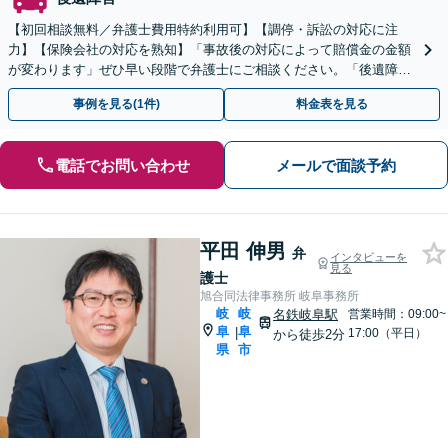
【初回相談無料／弁護士費用特約利用可】【調停・訴訟の対応に注
力】【保険会社の対応を熟知】「事故後の対応によって賠償金の金額
が変わります」ぜひ早い段階で弁護士にご相談ください。「後遺障害
等級認定の結果に納得がいかない／異議申し立てのサポート」
事例を見る(1件)
料金表を見る
電話でお問い合わせ
メールで面談予約
平田 伸男
弁
インタビューを
見る
護士
旭合同法律事務所 岐阜事務所
岐
岐
名鉄岐阜駅
営業時間：09:00~
阜
阜
|
17:00（平日）
から徒歩2分
県
市