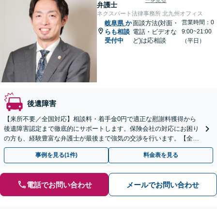
ーを見る
弁護士
ネクスパート法律事務所 北九州オフィス
営業時間：0
岐阜県
か
面談方法(対面・
らも相談
電話・ビデオな
9:00~21:00
受付中
ど)は応相談
（平日）
後遺障害
【来所不要／全国対応】相談料・着手金0円で適正な慰謝料獲得から
後遺障害認定まで徹底的にサポートします。保険会社の対応にお困り
の方も、経験豊富な弁護士が最後まで強気の交渉を行います。【全国
13拠点】お気軽にご相談ください。
事例を見る(1件)
料金表を見る
電話でお問い合わせ
メールでお問い合わせ