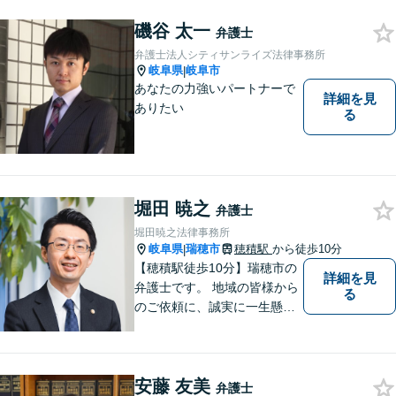
てサポートさせて頂きます。
お気軽にご相談下さい。
磯谷 太一
弁護士
弁護士法人シティサンライズ法律事務所
岐阜県
岐阜市
|
あなたの力強いパートナーで
詳細を見
ありたい
る
堀田 暁之
弁護士
堀田暁之法律事務所
岐阜県
瑞穂市
穂積駅
から徒歩10分
|
【穂積駅徒歩10分】瑞穂市の
詳細を見
弁護士です。 地域の皆様から
る
のご依頼に、誠実に一生懸命
に取り組みます。2015年の弁
護士登録以来、刑事事件や交
通事故・慰謝料・借金問題を
安藤 友美
はじめとする民事事件に対応
弁護士