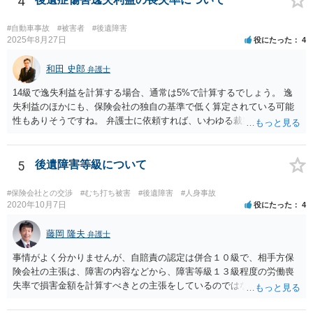
4
ありますので）。
#自動車事故
#被害者
#後遺障害
2025年8月27日
役にたった
4
和田 史郎
弁護士
14級で逸失利益を計算する場合、通常は5%で計算するでしょう。 逸
失利益のほかにも、保険会社の独自の基準で低く算定されている可能
性もありそうですね。 弁護士に依頼すれば、いわゆる裁判基準程度の
増額が期待できると思います。
5
後遺障害等級について
#保険会社との交渉
#むち打ち被害
#後遺障害
#人身事故
2020年10月7日
役にたった
4
藤岡 隆夫
弁護士
事情がよく分かりませんが、自賠責の認定は併合１０級で、相手方保
険会社の主張は、障害の内容などから、障害等級１３級程度の労働喪
失率で損害金額を計算すべきとの主張をしているのではないでしょう
か。 こちらの弁護士の責任ではなく、相手保険会社の姿勢が原因です