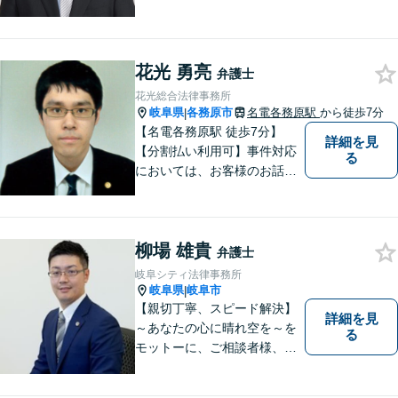
談料は、初回無料です。 交通
事故などの民事事件や、相続
などの家事事件を解決してき
ました。特に交通事故では多
花光 勇亮
弁護士
くの後遺障害事故や死亡事故
花光総合法律事務所
を解決してきました。
岐阜県
各務原市
名電各務原駅
から徒歩7分
|
【名電各務原駅 徒歩7分】
詳細を見
【分割払い利用可】事件対応
る
においては、お客様のお話を
丁寧に聞くこと・お客様が疑
問を抱えたままにならないよ
う分かりやすく丁寧に説明す
柳場 雄貴
ることを心がけています。
弁護士
岐阜シティ法律事務所
岐阜県
岐阜市
|
【親切丁寧、スピード解決】
詳細を見
～あなたの心に晴れ空を～を
る
モットーに、ご相談者様、依
頼者様の良きリーガルパート
ナーになれるよう責任を持っ