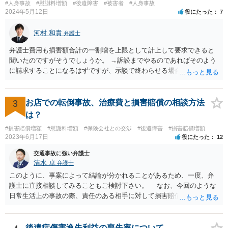
#人身事故
#慰謝料増額
#後遺障害
#被害者
#人身事故
2024年5月12日
役にたった
7
河村 和貴
弁護士
弁護士費用も損害額合計の一割増を上限として計上して要求できると
聞いたのですがそうでしょうか。 →訴訟までやるのであればそのよう
に請求することになるはずですが、示談で終わらせる場合には、そこ
は譲歩させられることが多いように思います。 LAC基準の弁護士さん
ならほとんど充足できるか多くが返ってくるイメージなので頼むのも
いいかなと思うのですが。 →LAC基準でもそうかもしれませんし、交
3
お店での転倒事故、治療費と損害賠償の相談方法
通事故事案ではより定額の費用としている法律事務所も多いように思
は？
います。費用面も含めて、弁護士さんを検討してみるとよいかもしれ
#損害賠償増額
#慰謝料増額
#保険会社との交渉
#後遺障害
#損害賠償増額
ませんね。 かなり具体的な話も多くなっているので、法律事務所に問
2023年6月17日
役にたった
12
い合わせてみるとよいと思います。
交通事故に強い弁護士
清水 卓
弁護士
このように、事案によって結論が分かれることがあるため、一度、弁
護士に直接相談してみることもご検討下さい。 なお、今回のような
日常生活上の事故の際、責任のある相手に対して損害賠償請求する際
の弁護士費用がご加入の保険から出る特約が付いている場合がありま
す（ご自宅の火災保険や自動車の任意保険等を確認してみて下さい。
加入したつもりがなくても、確認してみたら付いていたということが
後遺症傷害逸失利益の喪失率について