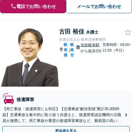
電話でお問い合わせ
メールでお問い合わせ
古田 裕佳
弁護士
弁護士法人心 岐阜法律事務所
岐
岐
名鉄岐阜駅
営業時間：09:00~
阜
阜
|
21:00（平日）
から徒歩2分
県
市
後遺障害
【死亡事故・後遺障害にも対応】【交通事故“解決実績”累計35,000件
超】交通事故を集中的に取り扱う弁護士と、後遺障害認定機関の元職
員が連携して、死亡事故や重度の後遺障害事故など、難易度の高い事
案についても対応させていただきます。
料金表を見る