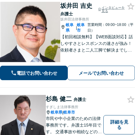
坂井田 吉史
インタビューを
見る
弁護士
坂井田法律事務所
岐阜
岐阜
営業時間：09:00~18:00（平
|
県
市
日）
【初回相談無料】【WEB面談対応】話
しやすさとレスポンスの速さが強み！
依頼者さまと二人三脚で解決までしっ
かりとサポート。心の奥底にある不安
や希望を丁寧に汲み取り、最適な道筋
を一緒に見出します。お悩みの方はぜ
電話でお問い合わせ
メールでお問い合わせ
ひご相談ください【柔軟な費用体系】
杉島 健二
弁護士
すぎしま法律事務所
岐阜県
岐阜市
|
市民や中小企業のための法律
詳細を見
事務所です。弁護士15年目で
る
す。 交通事故や相続などの相