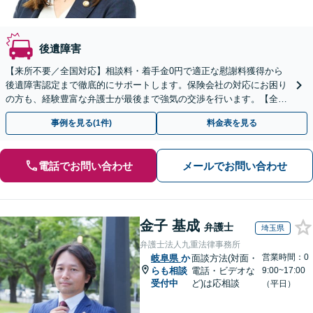
後遺障害
【来所不要／全国対応】相談料・着手金0円で適正な慰謝料獲得から
後遺障害認定まで徹底的にサポートします。保険会社の対応にお困り
の方も、経験豊富な弁護士が最後まで強気の交渉を行います。【全国
13拠点】お気軽にご相談ください。
事例を見る(1件)
料金表を見る
電話でお問い合わせ
メールでお問い合わせ
金子 基成
弁護士
埼玉県
弁護士法人九重法律事務所
営業時間：0
岐阜県
か
面談方法(対面・
らも相談
電話・ビデオな
9:00~17:00
受付中
ど)は応相談
（平日）