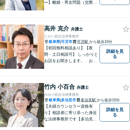
ー】離婚・男女問題（交際ト
ラブル）はお任せください。
自身の経験をもとに、離婚後
の生活まで見据えた解決策を
高井 克介
ご提案いたします。【夫婦カ
弁護士
ウンセラーの資格あり】
たかい総合法律事務所
岐阜県
可児市
可児駅
から徒歩10分
|
【初回無料相談あり】【夜
詳細を見
間・土日相談可】 しっかりと
る
お話をお聞きします。 お気
軽にお立ち寄り下さい。
竹内 小百合
弁護士
白ゆり総合法律事務所
岐阜県
多治見市
多治見駅
から徒歩10分
|
【夫婦カウンセラー資格有
詳細を見
り】相談者に寄り添った身近
る
な法律事務所です【多治見駅
北口より徒歩11分】専用駐車