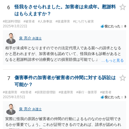
ので、弁護士を交代しても状況は変わらないでしょう。今の弁護士と
十分に打ち合わせをすることが重要だと思います。
6
怪我をさせられました。加害者は未成年。慰謝料
はもらえますか？
#慰謝料増額
#被害者
#人身事故
#後遺障害
#むち打ち被害
2025年3月22日
役にたった
8
泉 亮介
弁護士
相手が未成年となりますのでその法定代理人である親への請求となる
かと思われますが、加害者側も認めていて、怪我自体も診断があると
なると慰謝料請求や治療費などの損害賠償は可能でしょう。 整骨院へ
の通院は医師からの指示がない場合は治療に必要な通院と評価されな
い場合が多いです。 また、保険会社から提案される金額は低めに出さ
れることも多いため、その交渉のために弁護士を入れるということも
7
傷害事件の加害者が被害者の仲間に対する訴訟は
考えられるかと思われます。
可能か？
#後遺障害
#加害者
#損害賠償増額
#後遺障害
#暴行・傷害罪
#被害者
2025年3月5日
役にたった
3
泉 亮介
弁護士
実際に怪我の原因が被害者の仲間の行動によるものなのかが証明でき
るかが重要でしょう。これが証明できるのであれば、請求が認められ