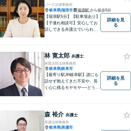
してきました。お気軽にお電
パーク法律事務所
話ください【駐車場完備】
岐阜県
瑞浪市
瑞浪駅
から徒歩5分
|
【瑞浪駅5分】【駐車場あり】
詳細を見
【子連れ相談可】安心してお
る
話しできる弁護士でいられる
ように、依頼者の方のお話を
しっかり伺い分かりやすく親
身にサポートさせていただき
林 寛太郎
ます。より良い解決ができる
弁護士
ようサポートしたいと考えて
林寛太郎法律事務所
おります。
岐阜県
岐阜市
|
【最寄り駅JR岐阜駅】誰にも
詳細を見
話せず抱えてきた不安や、長
る
く心に残るモヤモヤ──どうぞ
安心してお聞かせください。
あなたの想いに丁寧に寄り添
いながら、これからの一歩を
一緒に見つけていきます。
森 裕介
弁護士
【丁寧なヒアリング】【地域
美濃法律事務所
密着型の法律事務所】
岐阜県
美濃市
|