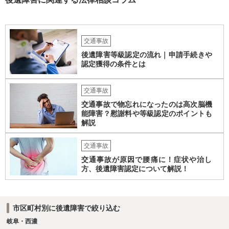
ません。どのように対応しても、訴訟に持っていく人もいます。 一人
で交渉をすることは相当大変だと思うので、弁護士に面談のうえ、場
合によっては交渉を任せた方がいいかもしれません。
交通事故
後遺障害等級認定の流れ｜申請手続きや
認定獲得の条件とは
交通事故
交通事故で物忘れになったのは高次脳機
能障害？慰謝料や等級認定のポイントも
解説
交通事故
交通事故が原因で腰痛に！症状や治し
方、後遺障害認定について解説！
市区町村別に後遺障害で絞り込む
岐阜・西濃