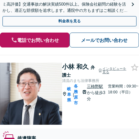
ミ高評価】交通事故の解決実績500件以上。保険会社顧問の経験を活
かし、適正な賠償額を追求します。通院中の方もまずはご相談くださ
い【休日・夜間相談可】【駐車場あり】
料金表を見る
電話でお問い合わせ
メールでお問い合わせ
小林 和久
弁
インタビューを
見る
護士
清流のまち法律事務所
各
三柿野駅
営業時間：09:30~
岐
務
18:00（平日）
から徒歩3
阜
|
原
分
県
市
後遺障害