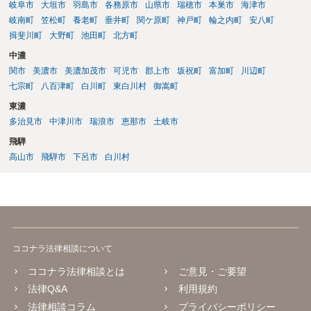
岐阜市
大垣市
羽島市
各務原市
山県市
瑞穂市
本巣市
海津市
岐南町
笠松町
養老町
垂井町
関ケ原町
神戸町
輪之内町
安八町
揖斐川町
大野町
池田町
北方町
中濃
関市
美濃市
美濃加茂市
可児市
郡上市
坂祝町
富加町
川辺町
七宗町
八百津町
白川町
東白川村
御嵩町
東濃
多治見市
中津川市
瑞浪市
恵那市
土岐市
飛騨
高山市
飛騨市
下呂市
白川村
ココナラ法律相談について
ココナラ法律相談とは
ご意見・ご要望
法律Q&A
利用規約
法律相談コラム
プライバシーポリシー