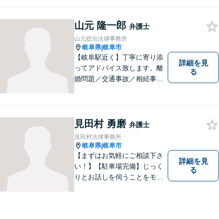
場も完備。多治見市・土岐
市・瑞浪市・恵那市・中津川
山元 隆一郎
市など東濃地方を中心エリア
弁護士
として活動している法律事務
山元総合法律事務所
所です。
岐阜県
岐阜市
|
【岐阜駅近く】丁寧に寄り添
詳細を見
ってアドバイス致します。離
る
婚問題／交通事故／相続事件
／労働問題／借金問題など、
幅広く対応可能。【地域に根
ざした弁護士】難解な事件に
対応するため、必要な場合に
見田村 勇磨
弁護士
は他事務所の弁護士と連携し
見田村法律事務所
ます。ご相談下さい。
岐阜県
岐阜市
|
【まずはお気軽にご相談下さ
詳細を見
い！】【駐車場完備】じっく
る
りとお話しを伺うことをモッ
トーにしております。