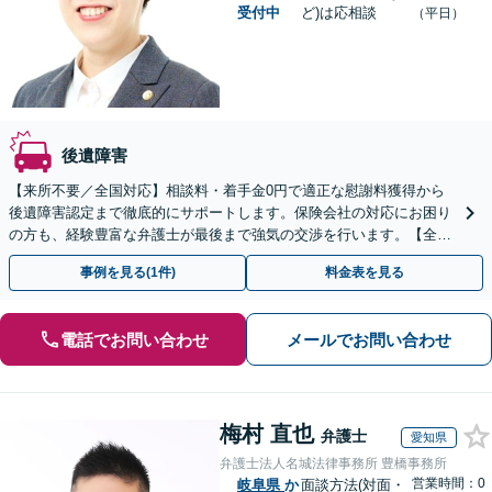
受付中
ど)は応相談
（平日）
後遺障害
【来所不要／全国対応】相談料・着手金0円で適正な慰謝料獲得から
後遺障害認定まで徹底的にサポートします。保険会社の対応にお困り
の方も、経験豊富な弁護士が最後まで強気の交渉を行います。【全国
13拠点】お気軽にご相談ください。
事例を見る(1件)
料金表を見る
電話でお問い合わせ
メールでお問い合わせ
梅村 直也
弁護士
愛知県
弁護士法人名城法律事務所 豊橋事務所
営業時間：0
岐阜県
か
面談方法(対面・