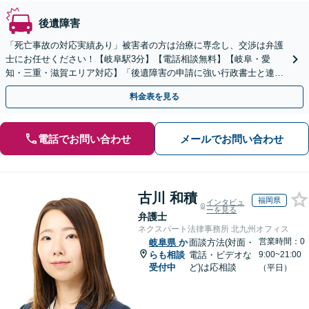
後遺障害
「死亡事故の対応実績あり」被害者の方は治療に専念し、交渉は弁護
士にお任せください！【岐阜駅3分】【電話相談無料】【岐阜・愛
知・三重・滋賀エリア対応】「後遺障害の申請に強い行政書士と連
携」「示談金無料診断サービスあり」【休日・夜間面談可】
料金表を見る
電話でお問い合わせ
メールでお問い合わせ
古川 和積
福岡県
インタビュ
ーを見る
弁護士
ネクスパート法律事務所 北九州オフィス
営業時間：0
岐阜県
か
面談方法(対面・
らも相談
電話・ビデオな
9:00~21:00
受付中
ど)は応相談
（平日）