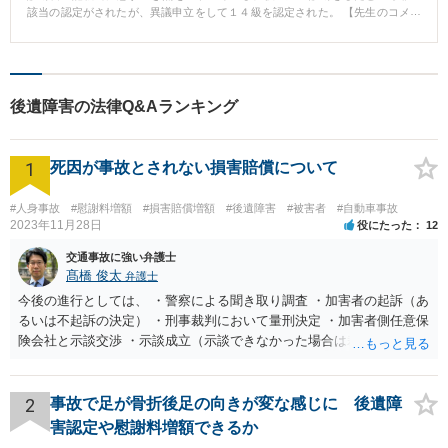
該当の認定がされたが、異議申立をして１４級を認定された。 【先生のコメ
ント】 画像などに異常がない障害については通院の方法や診断書の記載がと
ても重要になります。 今回については通院と診断書の記載に問題がないにも
関わらず後遺障害非該当の認定がされたため、１４級に該当するポイントを
主張したところ主張通りの認定がされました。
後遺障害の法律Q&Aランキング
1
死因が事故とされない損害賠償について
#人身事故
#慰謝料増額
#損害賠償増額
#後遺障害
#被害者
#自動車事故
2023年11月28日
役にたった
12
交通事故に強い弁護士
髙橋 俊太
弁護士
今後の進行としては、 ・警察による聞き取り調査 ・加害者の起訴（あ
るいは不起訴の決定） ・刑事裁判において量刑決定 ・加害者側任意保
険会社と示談交渉 ・示談成立（示談できなかった場合は裁判） となり
ます。なお、警察では、お母様の生前のご様子やご遺族の被害感情、
加害者に対する処罰感情など尋ねられるはずですので、率直にお答え
になるとよいと思います。
2
事故で足が骨折後足の向きが変な感じに 後遺障
害認定や慰謝料増額できるか