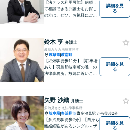
【法テラス利用可能】信頼し
詳細を見
て相談できる弁護士をお探し
る
の方は、ぜひ、お気軽にご連
絡ください。
鈴木 亨
弁護士
岐阜みなみ法律事務所
岐阜県
岐南町
|
【細畑駅徒歩11分】【駐車場
詳細を見
あり】羽島郡岐南町の唯一の
る
法律事務所。故郷に近いこの
町で、お困りの方の未来を明
るいものにすべく、誠心誠意
弁護をいたします。依頼者と
弁護士という垣根を超えて、
矢野 沙織
弁護士
良きパートナーとして貢献し
多治見さかえ法律事務所
ます。【会社勤務経験あり】
岐阜県
多治見市
多治見駅
から徒歩2分
|
【多治見駅徒歩2分】【自身も
詳細を見
離婚経験があるシングルマザ
る