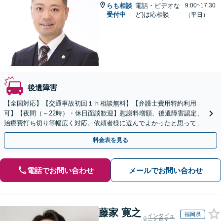
らも相談
電話・ビデオな
9:00~17:30
受付中
ど)は応相談
（平日）
後遺障害
【全国対応】【交通事故初回１ｈ相談無料】【弁護士費用特約利用
可】【夜間（～22時）・休日面談歓迎】慰謝料増額、後遺障害認定、
治療費打ち切り等幅広く対応。依頼者様に選んでよかったと思っても
らえるよう尽力します。ぜひご相談ください。
料金表を見る
電話でお問い合わせ
メールでお問い合わせ
藤家 寛之
福岡県
インタビュ