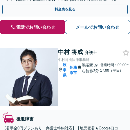
ぐ相談！
料金表を見る
電話でお問い合わせ
メールでお問い合わせ
中村 将成
弁護士
中村将成法律事務所
岐
鵜沼駅
か
営業時間：09:00~
各務
阜
|
17:00（平日）
ら徒歩3分
原市
県
後遺障害
【着手金0円プランあり・弁護士特約対応】【地元密着★Google口コ