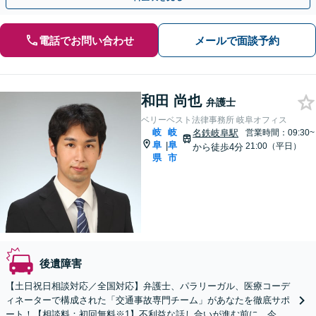
電話でお問い合わせ
メールで面談予約
和田 尚也
弁護士
ベリーベスト法律事務所 岐阜オフィス
岐
岐
名鉄岐阜駅
営業時間：09:30~
阜
阜
|
21:00（平日）
から徒歩4分
県
市
後遺障害
【土日祝日相談対応／全国対応】弁護士、パラリーガル、医療コーデ
ィネーターで構成された「交通事故専門チーム」があなたを徹底サポ
ート！【相談料：初回無料※1】不利益な話し合いが進む前に、今す