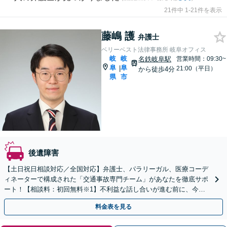
21件中 1-21件を表示
藤嶋 護
弁護士
ベリーベスト法律事務所 岐阜オフィス
岐
岐
名鉄岐阜駅
営業時間：09:30~
阜
阜
|
21:00（平日）
から徒歩4分
県
市
後遺障害
【土日祝日相談対応／全国対応】弁護士、パラリーガル、医療コーデ
ィネーターで構成された「交通事故専門チーム」があなたを徹底サポ
ート！【相談料：初回無料※1】不利益な話し合いが進む前に、今す
ぐ相談！
料金表を見る