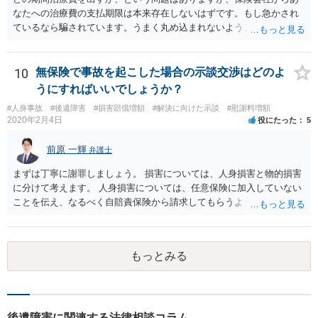
なたへの治療費の支払期限は本来存在しないはずです。もし急かされ
ているなら騙されています。うまく丸め込まれないようご注意下さ
い。 診療内科の費用を払ってもらえるかどうかは絶対の保証はありま
せんが、受診したならば提出すべきです。
10
無保険で事故を起こした場合の示談交渉はどのよ
うにすればいいでしょうか？
#人身事故
#後遺障害
#損害賠償増額
#解決に向けた示談
#慰謝料増額
2020年2月4日
役にたった
5
前原 一輝
弁護士
まずは丁寧に謝罪しましょう。 損害については、人身損害と物的損害
に分けて考えます。 人身損害については、任意保険に加入していない
ことを伝え、なるべく自賠責保険から請求してもらうようお願いして
ください。 また、治療については、健康保険を使ってもらうようにお
願いしてください。 物的損害については、請求の根拠を精査する必要
があり、写真や見積書を送ってもらい、請求金額が正当化をちゃんと
もっとみる
チェックする必要があります。 相談者様の資力がどれだけあるのかは
分かりませんが、資力に応じた対応をして行くほかありません。 訴訟
にならないようにするには、被害者の納得するような金額を提示する
しかありません。ご相談者様の誠意が伝わっているかや、 被害者のキ
ャラクターの問題もあるので、どうすればよいのかという正解はあり
後遺障害に関連する法律相談コラム