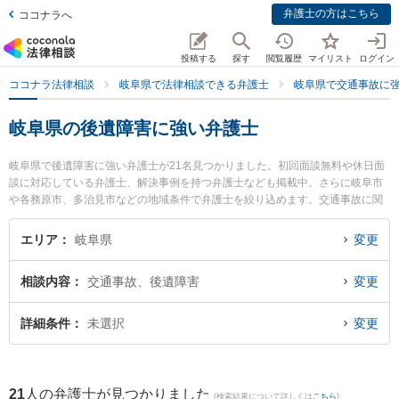
弁護士の方はこちら
ココナラへ
投稿する
探す
閲覧履歴
マイリスト
ログイン
ココナラ法律相談
岐阜県で法律相談できる弁護士
岐阜県で交通事故に
岐阜県の後遺障害に強い弁護士
岐阜県で後遺障害に強い弁護士が21名見つかりました。初回面談無料や休日面
談に対応している弁護士、解決事例を持つ弁護士なども掲載中。さらに岐阜市
や各務原市、多治見市などの地域条件で弁護士を絞り込めます。交通事故に関
係する自動車事故やバイク事故、自転車事故等の細かな分野での絞り込み検索
もでき便利です。特にベリーベスト法律事務所 岐阜オフィスの藤嶋 護弁護士や
エリア
岐阜県
変更
弁護士法人心 岐阜法律事務所の古田 裕佳弁護士、ベリーベスト法律事務所 岐
阜オフィスの和田 尚也弁護士のプロフィール情報や弁護士費用、強みなどが注
相談内容
交通事故、後遺障害
変更
目されています。『岐阜県で土日や夜間に発生した後遺障害のトラブルを今す
ぐに弁護士に相談したい』『後遺障害のトラブル解決の実績豊富な近くの弁護
士を検索したい』『初回相談無料で後遺障害を法律相談できる岐阜県内の弁護
詳細条件
未選択
変更
士に相談予約したい』などでお困りの相談者さんにおすすめです。
21
人の弁護士が見つかりました
(検索結果について詳しくは
こちら
)