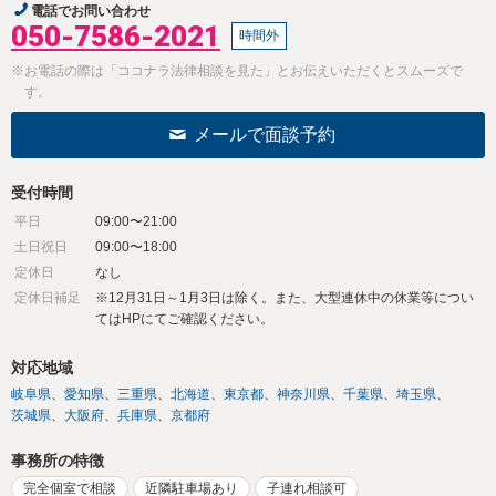
電話でお問い合わせ
050-7586-2021
時間外
※お電話の際は「ココナラ法律相談を見た」とお伝えいただくとスムーズで
す。
メールで面談予約
受付時間
平日
09:00〜21:00
土日祝日
09:00〜18:00
定休日
なし
定休日補足
※12月31日～1月3日は除く。また、大型連休中の休業等につい
てはHPにてご確認ください。
対応地域
岐阜県
愛知県
三重県
北海道
東京都
神奈川県
千葉県
埼玉県
茨城県
大阪府
兵庫県
京都府
事務所の特徴
完全個室で相談
近隣駐車場あり
子連れ相談可