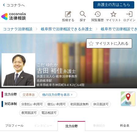
弁護士の方はこちら
ココナラへ
投稿する
探す
閲覧履歴
マイリスト
ログイン
ココナラ法律相談
岐阜県で法律相談できる弁護士
岐阜市で法律相談で
マイリストに入れる
こだ ゆたか
古田 裕佳
弁護士
弁護士法人心 岐阜法律事務所
名鉄岐阜駅
岐阜県
岐阜市神田町9-4 KJビル4階
注力分野
交通事故
他の注力分野を表示
対応体制
分割払い利用可
後払い利用可
初回面談無料
休日面談可
夜間面談可
電話相談可
プロフィール
インタビュー
事例紹介
料金表
注力分野