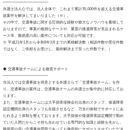
━━━━━━━━━━━━
弁護士法人心では、法人全体で、これまで累計35,000件を超える交通事
故案件を解決してまいりました（※）。
その中で、交通事故に関する圧倒的な経験や膨大なノウハウを蓄積して
おりますので、事案の複雑なケースや、重度の後遺障害が見込まれるケ
ース等、難易度の高い案件についても対応が可能です。
※ 平成21年1月から令和8年3月までの累積解決数（相談件数や受任件数
ではなく、ご依頼をお受けし、最終解決まで至った件数です。）
◆ 交通事故チームによる徹底サポート
━━━━━━━━━━━━
当法人では交通事故を得意とする弁護士らで「交通事故チーム」を作
り、交通事故の案件は、交通事故チームの弁護士が集中的に対応してお
ります。
また、交通事故チームには大手損害保険会社出身のスタッフ、後遺障害
認定機関出身のスタッフも在籍させるなど、万全の体制でサポートにあ
たれるよう体制を整えております。大手損保や後遺障害認定機関で勤め
ていた人間だからこそ持ち合わせている専門的な知識と経験を生かし、
難易度の高い交通事故問題であっても徹底的にサポートさせていただき