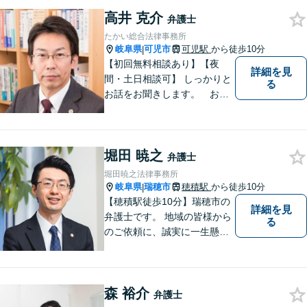
いながら、これからの一歩を
一緒に見つけていきます。
高井 克介
弁護士
【丁寧なヒアリング】【地域
たかい総合法律事務所
密着型の法律事務所】
岐阜県
可児市
可児駅
から徒歩10分
|
【初回無料相談あり】【夜
詳細を見
間・土日相談可】 しっかりと
る
お話をお聞きします。 お気
軽にお立ち寄り下さい。
堀田 暁之
弁護士
堀田暁之法律事務所
岐阜県
瑞穂市
穂積駅
から徒歩10分
|
【穂積駅徒歩10分】瑞穂市の
詳細を見
弁護士です。 地域の皆様から
る
のご依頼に、誠実に一生懸命
に取り組みます。2015年の弁
護士登録以来、刑事事件や交
通事故・慰謝料・借金問題を
森 裕介
はじめとする民事事件に対応
弁護士