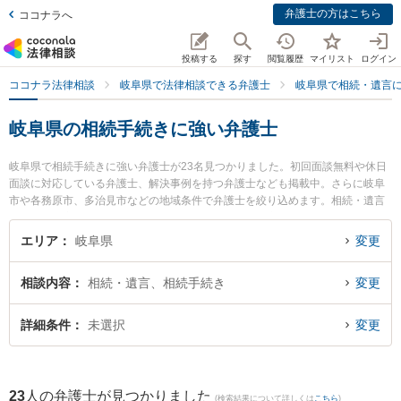
弁護士の方はこちら
ココナラへ
投稿する
探す
閲覧履歴
マイリスト
ログイン
ココナラ法律相談
岐阜県で法律相談できる弁護士
岐阜県で相続・遺言
岐阜県の相続手続きに強い弁護士
岐阜県で相続手続きに強い弁護士が23名見つかりました。初回面談無料や休日
面談に対応している弁護士、解決事例を持つ弁護士なども掲載中。さらに岐阜
市や各務原市、多治見市などの地域条件で弁護士を絞り込めます。相続・遺言
に関係する家族間の相続トラブルや認知症の相続、遺産分割等の細かな分野で
の絞り込み検索もでき便利です。特に旭合同法律事務所 岐阜事務所の平田 伸男
エリア
岐阜県
変更
弁護士や清流のまち法律事務所の小林 和久弁護士、中村将成法律事務所の中村
将成弁護士のプロフィール情報や弁護士費用、強みなどが注目されています。
相談内容
相続・遺言、相続手続き
変更
『岐阜県で土日や夜間に発生した相続手続きのトラブルを今すぐに弁護士に相
談したい』『相続手続きのトラブル解決の実績豊富な近くの弁護士を検索した
い』『初回相談無料で相続手続きを法律相談できる岐阜県内の弁護士に相談予
詳細条件
未選択
変更
約したい』などでお困りの相談者さんにおすすめです。
23
人の弁護士が見つかりました
(検索結果について詳しくは
こちら
)