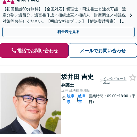
【初回相談60分無料】【全国対応】税理士・司法書士と連携可能！遺
産分割／遺留分／遺言書作成／相続放棄／相続人・財産調査／相続税
対策等お任せください。【明瞭な料金プラン】【解決実績豊富】【電
話相談可】
料金表を見る
電話でお問い合わせ
メールでお問い合わせ
坂井田 吉史
インタビューを
見る
弁護士
坂井田法律事務所
岐阜
岐阜
営業時間：09:00~18:00（平
|
県
市
日）