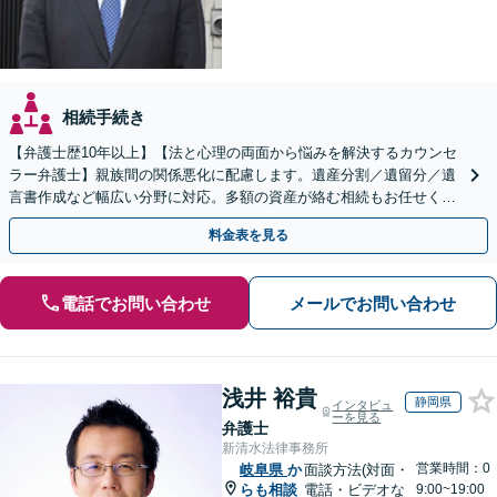
相続手続き
【弁護士歴10年以上】【法と心理の両面から悩みを解決するカウンセ
ラー弁護士】親族間の関係悪化に配慮します。遺産分割／遺留分／遺
言書作成など幅広い分野に対応。多額の資産が絡む相続もお任せくだ
さい。【夜間・休日の相談可能】【駐車場完備】
料金表を見る
電話でお問い合わせ
メールでお問い合わせ
浅井 裕貴
静岡県
インタビュ
ーを見る
弁護士
新清水法律事務所
営業時間：0
岐阜県
か
面談方法(対面・
らも相談
電話・ビデオな
9:00~19:00