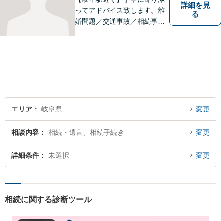
詳細を見
ってアドバイス致します。離
る
婚問題／交通事故／相続事件
／労働問題／借金問題など、
幅広く対応可能。【地域に根
ざした弁護士】難解な事件に
対応するため、必要な場合に
は他事務所の弁護士と連携し
ます。ご相談下さい。
エリア
岐阜県
変更
相談内容
相続・遺言、相続手続き
変更
詳細条件
未選択
変更
相続に関する診断ツール