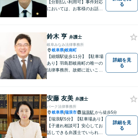
【分割払い利用可】事件対応
る
においては、お客様のお話を
丁寧に聞くこと・お客様が疑
問を抱えたままにならないよ
う分かりやすく丁寧に説明す
鈴木 亨
ることを心がけています。
弁護士
岐阜みなみ法律事務所
岐阜県
岐南町
|
【細畑駅徒歩11分】【駐車場
詳細を見
あり】羽島郡岐南町の唯一の
る
法律事務所。故郷に近いこの
町で、お困りの方の未来を明
るいものにすべく、誠心誠意
弁護をいたします。依頼者と
弁護士という垣根を超えて、
安藤 友美
弁護士
良きパートナーとして貢献し
パーク法律事務所
ます。【会社勤務経験あり】
岐阜県
瑞浪市
瑞浪駅
から徒歩5分
|
【瑞浪駅5分】【駐車場あり】
詳細を見
【子連れ相談可】安心してお
る
話しできる弁護士でいられる