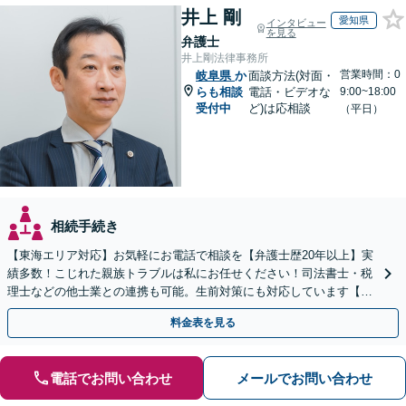
井上 剛
愛知県
インタビュー
を見る
弁護士
井上剛法律事務所
営業時間：0
岐阜県
か
面談方法(対面・
らも相談
電話・ビデオな
9:00~18:00
受付中
ど)は応相談
（平日）
相続手続き
【東海エリア対応】お気軽にお電話で相談を【弁護士歴20年以上】実
績多数！こじれた親族トラブルは私にお任せください！司法書士・税
理士などの他士業との連携も可能。生前対策にも対応しています【夜
間・休日面談可】【完全個室・秘密厳守】
料金表を見る
電話でお問い合わせ
メールでお問い合わせ