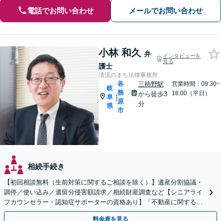
電話でお問い合わせ
メールでお問い合わせ
小林 和久
弁
インタビューを
見る
護士
清流のまち法律事務所
各
三柿野駅
営業時間：09:30~
岐
務
18:00（平日）
から徒歩3
阜
|
原
分
県
市
相続手続き
【初回相談無料（生前対策に関するご相談を除く）】遺産分割協議・
調停／使い込み／遺留分侵害額請求／相続財産調査など【シニアライ
フカウンセラー・認知症サポーターの資格あり】「不動産に関する相
続もお任せください」【当日・夜間相談可（要相談）】
料金表を見る