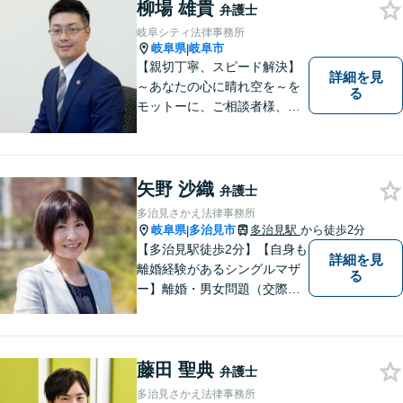
柳場 雄貴
決への第一歩です。小さな問
弁護士
題から大きな問題まで、お気
岐阜シティ法律事務所
軽にご相談ください。
岐阜県
岐阜市
|
【親切丁寧、スピード解決】
詳細を見
～あなたの心に晴れ空を～を
る
モットーに、ご相談者様、依
頼者様の良きリーガルパート
ナーになれるよう責任を持っ
てサポートさせて頂きます。
お気軽にご相談下さい。
矢野 沙織
弁護士
多治見さかえ法律事務所
岐阜県
多治見市
多治見駅
から徒歩2分
|
【多治見駅徒歩2分】【自身も
詳細を見
離婚経験があるシングルマザ
る
ー】離婚・男女問題（交際ト
ラブル）はお任せください。
自身の経験をもとに、離婚後
の生活まで見据えた解決策を
藤田 聖典
ご提案いたします。【夫婦カ
弁護士
ウンセラーの資格あり】
多治見さかえ法律事務所