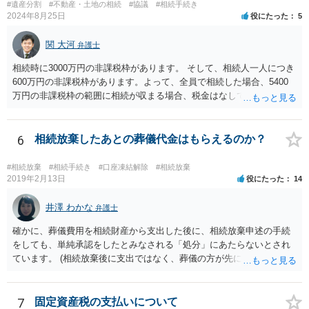
伸長して調査したところ、サラ金に対する過払金など相当な財産が見
#遺産分割
#不動産・土地の相続
#協議
#相続手続き
つかったため相続したという事例がありました。
2024年8月25日
役にたった
5
関 大河
弁護士
相続時に3000万円の非課税枠があります。 そして、相続人一人につき
600万円の非課税枠があります。よって、全員で相続した場合、5400
万円の非課税枠の範囲に相続が収まる場合、税金はなしです。 一人が
相続放棄すると、600万円の枠が一つ減ります。よって、4800万円の
範囲となります。 一般的には、全員で相続する方が税金はお得です。
また、全員で相続しても、話し合いの結果、親がすべて相続と決める
6
相続放棄したあとの葬儀代金はもらえるのか？
こともできます。この場合でも相続の非課税枠は、全員で相続した540
0万円分使えます。 父が亡くなり、母が全部相続すると、母から三人
#相続放棄
#相続手続き
#口座凍結解除
#相続放棄
で相続する際は、4800万円が非課税枠となります。 そうすると、母が
2019年2月13日
役にたった
14
亡くなってから相続すると、両親のどちらかが亡くなってから相続す
るより非課税の枠が減少します。 計画的に相続をするのがおすすめと
井澤 わかな
弁護士
いうことになります。これ以外にも気をつける点はあるかもしれませ
確かに、葬儀費用を相続財産から支出した後に、相続放棄申述の手続
んので、一度相談して想定するのがおすすめと思います。
をしても、単純承認をしたとみなされる「処分」にあたらないとされ
ています。 (相続放棄後に支出ではなく、葬儀の方が先に来るのが通常
だと思いますので、葬儀→葬儀費用を相続財産から支出→相続放棄申
述の手続ということだと思いますが) ただ、葬儀費用ならいくらでもよ
いということではなく、身分相応の、社会的儀式として当然認められ
7
固定資産税の支払いについて