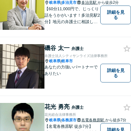
岐阜県
多治見市
多治見駅
から徒歩2分
|
【60分11,000円で、じっくり
詳細を見
話をうかがいます！多治見駅2
る
分】地元の弁護士に相談した
い方、離婚・男女問題・交際
トラブル・相続といった個人
のお悩みから、企業のお悩み
磯谷 太一
まで。相談料は、平日営業時
弁護士
間内は60分11,000円。じっく
弁護士法人シティサンライズ法律事務所
り話をうかがいます。
岐阜県
岐阜市
|
あなたの力強いパートナーで
詳細を見
ありたい
る
花光 勇亮
弁護士
花光総合法律事務所
岐阜県
各務原市
名電各務原駅
から徒歩7分
|
【名電各務原駅 徒歩7分】
詳細を見