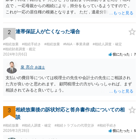
点で，一応母親からの相続により，持分をもっているようですので，
これが一応の居住権の根拠となります。 ただ，遺産分割により，母の
持分を父親が取得した場合，住み続けるのは難しいかも知れません。
2
連帯保証人が亡くなった場合
#相続放棄
#相続手続き
#相続放棄
#M&A・事業承継
#相続人調査・確定
#相続財産調査・鑑定
2024年3月6日
役にたった
7
泉 亮介
弁護士
支払いの費目等については税理士の先生や会計士の先生にご相談され
た方が良いかと思われます。 顧問税理士の方がいらっしゃれば、まず
相談されてみると良いでしょう。
3
相続放棄後の訴状対応と答弁書作成についての相
談
#相続放棄
#相続人調査・確定
#相続トラブルの代理交渉
#相続手続き
2026年3月28日
役にたった
5