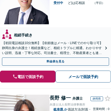
受付中
ど)は応相談
（平日）
相続手続き
【初回電話相談10分無料】【依頼後はメール・LINEでのやり取り可】
静岡出身の弁護士！相続放棄など、相続トラブルに精通。わかりやす
い説明、迅速・丁寧な対応。司法書士、税理士、不動産業者とも連携
し、遺産相続をトータルサポート【完全個室相談】
料金表を見る
電話で面談予約
メールで面談予約
長野 修一
弁護士
静岡県
弁護士法人長野法律事務所
営業時間：0
岐阜県
か
面談方法(対面・