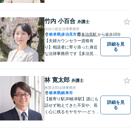
ように、依頼者の方のお話を
しっかり伺い分かりやすく親
身にサポートさせていただき
竹内 小百合
ます。より良い解決ができる
弁護士
ようサポートしたいと考えて
白ゆり総合法律事務所
おります。
岐阜県
多治見市
多治見駅
から徒歩10分
|
【夫婦カウンセラー資格有
詳細を見
り】相談者に寄り添った身近
る
な法律事務所です【多治見駅
北口より徒歩11分】専用駐車
場も完備。多治見市・土岐
市・瑞浪市・恵那市・中津川
林 寛太郎
市など東濃地方を中心エリア
弁護士
として活動している法律事務
林寛太郎法律事務所
所です。
岐阜県
岐阜市
|
【最寄り駅JR岐阜駅】誰にも
詳細を見
話せず抱えてきた不安や、長
る
く心に残るモヤモヤ──どうぞ
安心してお聞かせください。
あなたの想いに丁寧に寄り添