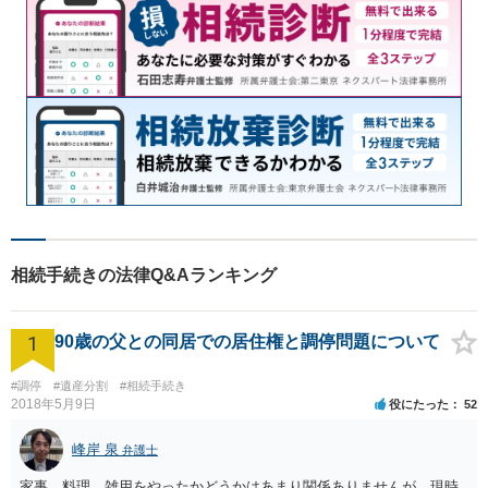
相続手続きの法律Q&Aランキング
1
90歳の父との同居での居住権と調停問題について
#調停
#遺産分割
#相続手続き
2018年5月9日
役にたった
52
峰岸 泉
弁護士
家事，料理，雑用をやったかどうかはあまり関係ありませんが，現時