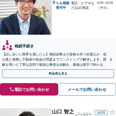
らも相談
電話・ビデオな
9:00~19:00
受付中
ど)は応相談
（平日）
相続手続き
【話し合いに限界を感じたら】相続診断士の資格を持つ弁護士が、他
士業と連携し不動産や税金の問題までワンストップで解決します。図
解を用いた丁寧な説明で複雑な事情を紐解き、最後は握手で終わる円
満な解決へ導きます。【東海エリア・神奈川県対応】
料金表を見る
電話でお問い合わせ
メールでお問い合わせ
山口 智之
滋賀県
インタビュ