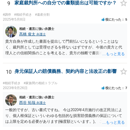
9
家庭裁判所への自分での書類提出は可能ですか？
#調停
#相続手続き
#遺産分割
2025年5月8日
役にたった
5
相続・遺言に強い弁護士
髙橋 俊太
弁護士
貴方自身が作成した書面を提出して門前払いになるということはな
く、裁判所としては受理せざるを得ないはずですが、今後の貴方と代
理人との信頼関係のことを考えると、貴方の独断で書面を提出したり
裁判所に電話したりするのはお勧めしにくいところです。 現在の弁護
士が主張書面の提出を渋っているようですが、弁護士として提出の実
益がないと考えている可能性もあると思いますので、そのあたりも含
10
身元保証人の賠償義務、契約内容と法改正の影響
めて、弁護士見解を確認等するためによく打ち合わせた方がよいと思
います。単に面倒臭いということで書面提出をしないということであ
#相続手続き
#家族間の相続トラブル
れば、当該弁護士との委任関係を修了した上で、貴方のほうで書面提
2023年9月26日
役にたった
7
出することを検討なさった方がよいでしょう。
相続・遺言に強い弁護士
西谷 拓哉
弁護士
一般的ですが、古い書式ですね。 今は2020年4月施行の改正民法によ
り、個人根保証といういわゆる包括的な損害賠償義務の保証について
は上限を定める必要があります(極度額といいます。)。 この書式にサ
インしても、実際は連帯保証部分は民法465条の2②により無効とな