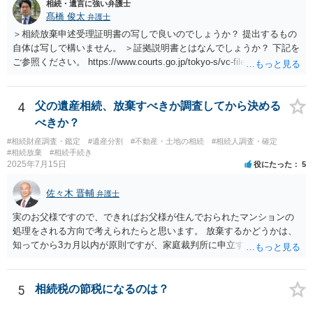
相続・遺言に強い弁護士
髙橋 俊太
弁護士
＞相続放棄申述受理証明書の写しで良いのでしょうか？ 提出するもの
自体は写しで構いません。 ＞証拠説明書とはなんでしょうか？ 下記を
ご参照ください。 https://www.courts.go.jp/tokyo-s/vc-files/tokyo-s/file/
14-1kisairei.pdf
4
父の遺産相続、放棄すべきか調査してから決める
べきか？
#相続財産調査・鑑定
#遺産分割
#不動産・土地の相続
#相続人調査・確定
#相続放棄
#相続手続き
2025年7月15日
役にたった
5
佐々木 晋輔
弁護士
実のお父様ですので、できればお父様が住んでおられたマンションの
処理をされる方向で考えられたらと思います。 放棄するかどうかは、
知ってから3カ月以内が原則ですが、家庭裁判所に申立すれば3カ月の
期間を伸長することができます。 その間に、財産の状況を調査して、
放棄するかどうか決めることができます。 銀行やサラ金が数年も放置
することはありませんので、数年後に借金が発見される可能性はほぼ
5
相続税の節税になるのは？
ありません。 なお、私が扱った相続放棄を検討していた案件で、期間