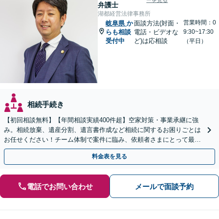
ーを見る
弁護士
湖都経営法律事務所
営業時間：0
岐阜県
か
面談方法(対面・
らも相談
電話・ビデオな
9:30~17:30
受付中
ど)は応相談
（平日）
相続手続き
【初回相談無料】【年間相談実績400件超】空家対策・事業承継に強
み。相続放棄、遺産分割、遺言書作成など相続に関するお困りごとは
お任せください！チーム体制で案件に臨み、依頼者さまにとって最善
の解決を目指します【堅田駅4分】【無料駐車場あり】
料金表を見る
電話でお問い合わせ
メールで面談予約