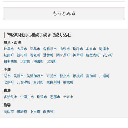
り、会社側は請求できない可能性が高そうです。
もっとみる
市区町村別に相続手続きで絞り込む
岐阜・西濃
岐阜市
大垣市
羽島市
各務原市
山県市
瑞穂市
本巣市
海津市
岐南町
笠松町
養老町
垂井町
関ケ原町
神戸町
輪之内町
安八町
揖斐川町
大野町
池田町
北方町
中濃
関市
美濃市
美濃加茂市
可児市
郡上市
坂祝町
富加町
川辺町
七宗町
八百津町
白川町
東白川村
御嵩町
東濃
多治見市
中津川市
瑞浪市
恵那市
土岐市
飛騨
高山市
飛騨市
下呂市
白川村