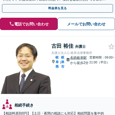
まで幅広く対応【休日・夜間相談可｜駐車場あり】
料金表を見る
電話でお問い合わせ
メールでお問い合わせ
古田 裕佳
弁護士
弁護士法人心 岐阜法律事務所
岐
岐
名鉄岐阜駅
営業時間：09:00~
阜
阜
|
21:00（平日）
から徒歩2分
県
市
相続手続き
【相談料原則0円】【土日・夜間の相談にも対応】相続問題を集中的