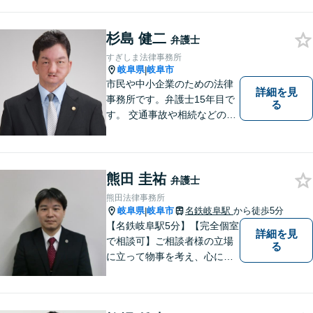
杉島 健二
弁護士
すぎしま法律事務所
岐阜県
岐阜市
|
市民や中小企業のための法律
詳細を見
事務所です。弁護士15年目で
る
す。 交通事故や相続などの相
談料は、初回無料です。 交通
事故などの民事事件や、相続
などの家事事件を解決してき
ました。特に交通事故では多
熊田 圭祐
弁護士
くの後遺障害事故や死亡事故
熊田法律事務所
を解決してきました。
岐阜県
岐阜市
名鉄岐阜駅
から徒歩5分
|
【名鉄岐阜駅5分】【完全個室
詳細を見
で相談可】ご相談者様の立場
る
に立って物事を考え、心に寄
り添って解決に導くことを大
切にしています。法律問題は
お早めの相談が納得のいく解