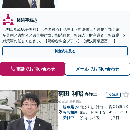
相続手続き
【初回相談60分無料】【全国対応】税理士・司法書士と連携可能！遺
産分割／遺留分／遺言書作成／相続放棄／相続人・財産調査／相続税
対策等お任せください。【明瞭な料金プラン】【解決実績豊富】【電
話相談可】
料金表を見る
電話でお問い合わせ
メールでお問い合わせ
菊田 利昭
弁護士
愛知県
菊田法律事務所
営業時間：0
岐阜県
か
面談方法(対面・
らも相談
電話・ビデオな
9:30~17:30
受付中
ど)は応相談
（平日）