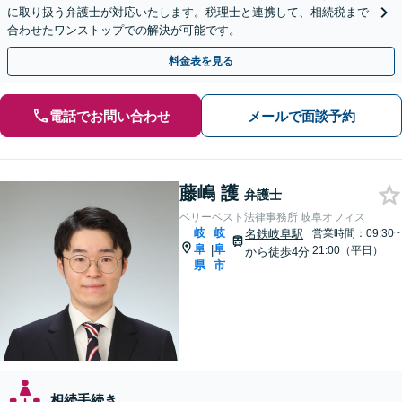
に取り扱う弁護士が対応いたします。税理士と連携して、相続税まで
合わせたワンストップでの解決が可能です。
料金表を見る
電話でお問い合わせ
メールで面談予約
藤嶋 護
弁護士
ベリーベスト法律事務所 岐阜オフィス
岐
岐
名鉄岐阜駅
営業時間：09:30~
阜
阜
|
21:00（平日）
から徒歩4分
県
市
相続手続き