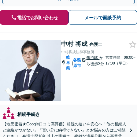
電話でお問い合わせ
メールで面談予約
中村 将成
弁護士
中村将成法律事務所
岐
鵜沼駅
か
営業時間：09:00~
各務
阜
|
17:00（平日）
ら徒歩3分
原市
県
相続手続き
【地元密着★Google口コミ高評価】相続の迷いを安心へ「他の相続人
と連絡がつかない」「言い分に納得できない」とお悩みの方はご相談
ください。弁護士歴10年以上の実績で、複雑な遺産分割から事業承継