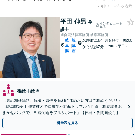
23件中 1-23件を表示
平田 伸男
弁
インタビューを
見る
護士
旭合同法律事務所 岐阜事務所
岐
岐
名鉄岐阜駅
営業時間：09:00~
阜
阜
|
17:00（平日）
から徒歩2分
県
市
相続手続き
【電話相談無料】協議・調停を有利に進めたい方はご相談ください
【岐阜駅3分】他業種との連携で不動産トラブルも回避「相続調査お
まかせパックで、相続問題をフルサポート」【休日・夜間面談可】
【電話相談・ビデオ面談あり】【完全個室対応】
料金表を見る