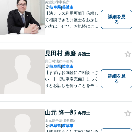
してきました。お気軽にお電
美濃法律事務所
話ください【駐車場完備】
岐阜県
美濃市
|
【法テラス利用可能】信頼し
詳細を見
て相談できる弁護士をお探し
る
の方は、ぜひ、お気軽にご連
絡ください。
見田村 勇磨
弁護士
見田村法律事務所
岐阜県
岐阜市
|
【まずはお気軽にご相談下さ
詳細を見
い！】【駐車場完備】じっく
る
りとお話しを伺うことをモッ
トーにしております。
山元 隆一郎
弁護士
山元総合法律事務所
岐阜県
岐阜市
|
【岐阜駅近く】丁寧に寄り添