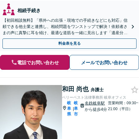
相続手続き
【初回相談無料】「県外への出張・現地での手続きなどにも対応」信
頼できる他士業と連携し、相続問題をワンストップで解決！依頼者さ
まの声に真摯に耳を傾け、最適な道筋を一緒に見出します「遺産分割
／寄与分／成年後見／遺留分／相続放棄／遺言書作成など」
料金表を見る
電話でお問い合わせ
メールでお問い合わせ
和田 尚也
弁護士
ベリーベスト法律事務所 岐阜オフィス
岐
岐
名鉄岐阜駅
営業時間：09:30~
阜
阜
|
21:00（平日）
から徒歩4分
県
市