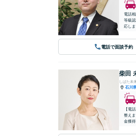
電話相
等級認
応しま
電話で面談予約
柴田 
しばた未
石川
【電話
整えま
金獲得