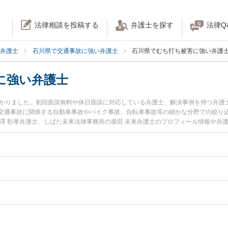
法律相談を投稿する
弁護士を探す
法律Q
弁護士
石川県で交通事故に強い弁護士
石川県でむち打ち被害に強い弁護
に強い弁護士
つかりました。初回面談無料や休日面談に対応している弁護士、解決事例を持つ弁護
交通事故に関係する自動車事故やバイク事故、自転車事故等の細かな分野での絞り
中澤 彰孝弁護士、しばた未来法律事務所の柴田 未来弁護士のプロフィール情報や弁
ブルを今すぐに弁護士に相談したい』『むち打ち事故のトラブル解決の実績豊富な
に相談予約したい』などでお困りの相談者さんにおすすめです。