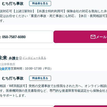
むち打ち事故
料金表を見る
談対応可【上諸江駅8分】【弁護士特約利用可】保険会社の対応を熟知した
定はお任せください「重度の事故・死亡事故にも対応」【休日・夜間相談可
す。
メール
未来
弁護士
インタビューを見る
来法律事務所
県
金沢市
営業時間：10:00~17:00（平日）
|
むち打ち事故
料金表を見る
相談・WEB面談可】突然の交通事故でお怪我をされた方へ。オンライン相談
す。医療機関側の意見書取得など、専門的な後遺障害等級認定から保険会社
をサポートします。