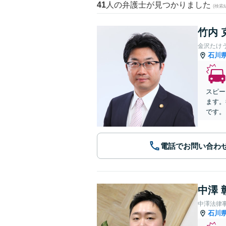
41
人の弁護士が見つかりました
(検索
竹内 
金沢たけ
石川
スピー
ます。
です。
電話でお問い合わ
中澤 
中澤法律
石川