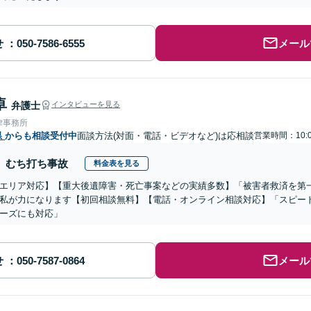
せ
メール
卓
弁護士
インタビューを見る
律事務所
県
からも相談受付中
面談方法(対面・電話・ビデオなど)は応相談
営業時間：10:0
むち打ち事故
料金表を見る
エリア対応】【重大後遺障害・死亡事案などの実績多数】「被害者救済を第
私が力になります【初回相談無料】【電話・オンライン相談対応】「スピー
ーズにも対応」
せ
メール