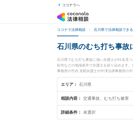
ココナラへ
ココナラ法律相談
石川県で法律相談できる
石川県のむち打ち事故
石川県でむち打ち事故に強い弁護士が41名見
松市などの地域条件で弁護士を絞り込めます。
事務所の竹内 克昭弁護士や中澤法律事務所の
県で土日や夜間に発生したむち打ち事故のトラ
ち打ち事故を法律相談できる石川県内の弁護士
エリア
石川県
相談内容
交通事故、むち打ち被害
詳細条件
未選択