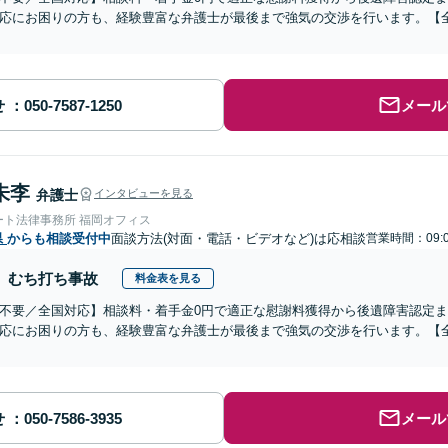
応にお困りの方も、経験豊富な弁護士が最後まで強気の交渉を行います。【全
せ
メール
朱李
弁護士
インタビューを見る
ート法律事務所 福岡オフィス
県
からも相談受付中
面談方法(対面・電話・ビデオなど)は応相談
営業時間：09:0
むち打ち事故
料金表を見る
不要／全国対応】相談料・着手金0円で適正な慰謝料獲得から後遺障害認定
応にお困りの方も、経験豊富な弁護士が最後まで強気の交渉を行います。【全
せ
メール