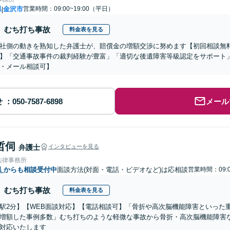
県
金沢市
営業時間：09:00~19:00（平日）
|
むち打ち事故
料金表を見る
社側の動きを熟知した弁護士が、賠償金の増額交渉に努めます【初回相談無料
】「交通事故事件の裁判経験が豊富」「適切な後遺障害等級認定をサポート
・メール相談可】
せ
メール
哲伺
弁護士
インタビューを見る
法律事務所
県
からも相談受付中
面談方法(対面・電話・ビデオなど)は応相談
営業時間：09:0
むち打ち事故
料金表を見る
駅2分】【WEB面談対応】【電話相談可】「骨折や高次脳機能障害といった
増額した事例多数」むち打ちのような軽微な事故から骨折・高次脳機能障害
対応いたします