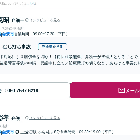
結果について詳しくは
こちら
)
克昭
弁護士
インタビューを見る
うち法律事務所
県
金沢市
営業時間：09:00~17:30（平日）
|
むち打ち事故
料金表を見る
ド対応により賠償金を増額！【初回相談無料】弁護士が代理人となることで
後遺障害等級の申請・異議申し立て／治療費打ち切りなど、あらゆる事案に
せ
メール
彰孝
弁護士
インタビューを見る
事務所
県
金沢市
上諸江駅
から徒歩8分
営業時間：09:30~19:00（平日）
|