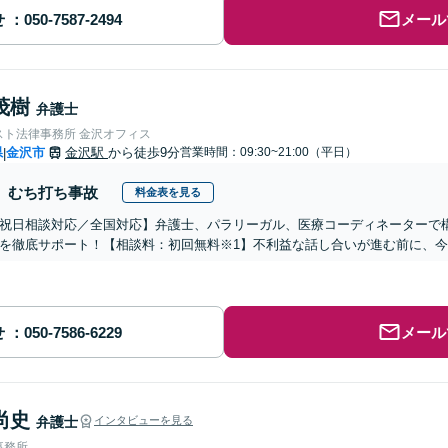
せ
メール
茂樹
弁護士
スト法律事務所 金沢オフィス
県
金沢市
金沢駅
から徒歩9分
営業時間：09:30~21:00（平日）
|
むち打ち事故
料金表を見る
祝日相談対応／全国対応】弁護士、パラリーガル、医療コーディネーターで
を徹底サポート！【相談料：初回無料※1】不利益な話し合いが進む前に、
せ
メール
尚史
弁護士
インタビューを見る
事務所