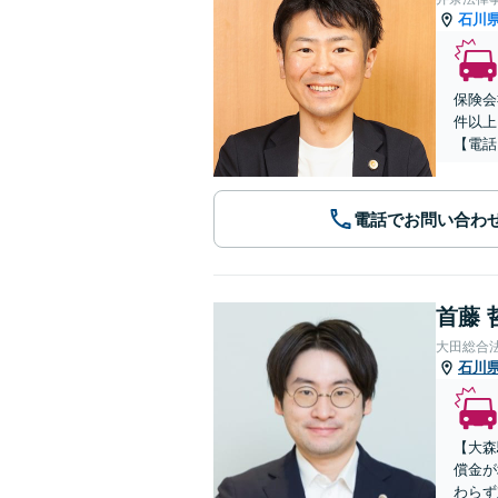
石川
保険会
件以上
【電話
電話でお問い合わ
首藤 
大田総合
石川
【大森
償金が
わらず