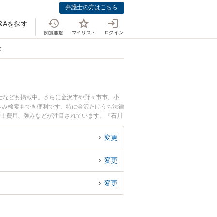
弁護士の方はこちら
&Aを探す
閲覧履歴
マイリスト
ログイン
士
士なども掲載中。さらに金沢市や野々市市、小
込み検索もでき便利です。特に金沢たけうち法律
護士費用、強みなどが注目されています。『石川
近くの弁護士を検索したい』『初回相談無料でむ
変更
変更
変更