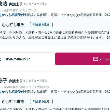
俊哉
弁護士
インタビューを見る
ート法律事務所 那覇オフィス
県
からも相談受付中
面談方法(対面・電話・ビデオなど)は応相談
営業時間：09:0
むち打ち事故
料金表を見る
不要／全国対応】相談料・着手金0円で適正な慰謝料獲得から後遺障害認定
応にお困りの方も、経験豊富な弁護士が最後まで強気の交渉を行います。【全
せ
メール
彩子
弁護士
インタビューを見る
ート法律事務所 高崎オフィス太田支部
県
からも相談受付中
面談方法(対面・電話・ビデオなど)は応相談
営業時間：09:0
むち打ち事故
料金表を見る
不要／全国対応】相談料・着手金0円で適正な慰謝料獲得から後遺障害認定