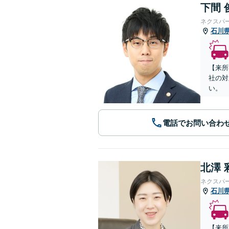
下間 
ネクスパ
石川
【来所
社の対
い。
電話でお問い合わ
北澤 
ネクスパ
石川
【来所