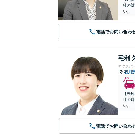
社の対
い。
電話でお問い合わ
毛利 
ネクスパ
石川
【来所
社の対
い。
電話でお問い合わ