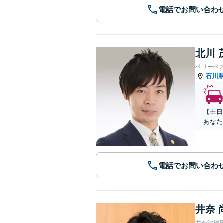
電話でお問い合わ
北川 
ベリーベ
石川
【土日
あなた
電話でお問い合わ
井奈 
井奈法律