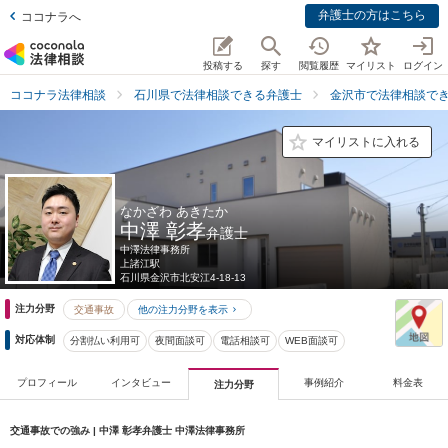
弁護士の方はこちら
ココナラへ
投稿する
探す
閲覧履歴
マイリスト
ログイン
ココナラ法律相談
石川県で法律相談できる弁護士
金沢市で法律相談で
マイリストに入れる
なかざわ あきたか
中澤 彰孝
弁護士
中澤法律事務所
上諸江駅
石川県
金沢市北安江4-18-13
注力分野
交通事故
他の注力分野を表示
対応体制
分割払い利用可
夜間面談可
電話相談可
WEB面談可
プロフィール
インタビュー
事例紹介
料金表
注力分野
交通事故での強み | 中澤 彰孝弁護士 中澤法律事務所