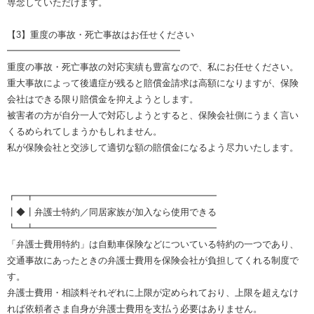
専念していただけます。
【3】重度の事故・死亡事故はお任せください
━━━━━━━━━━━━━━━━━━━
重度の事故・死亡事故の対応実績も豊富なので、私にお任せください。
重大事故によって後遺症が残ると賠償金請求は高額になりますが、保険
会社はできる限り賠償金を抑えようとします。
被害者の方が自分一人で対応しようとすると、保険会社側にうまく言い
くるめられてしまうかもしれません。
私が保険会社と交渉して適切な額の賠償金になるよう尽力いたします。
┏━┳━━━━━━━━━━━━━━━━━━━━
┃◆┃弁護士特約／同居家族が加入なら使用できる
┗━┻━━━━━━━━━━━━━━━━━━━━
「弁護士費用特約」は自動車保険などについている特約の一つであり、
交通事故にあったときの弁護士費用を保険会社が負担してくれる制度で
す。
弁護士費用・相談料それぞれに上限が定められており、上限を超えなけ
れば依頼者さま自身が弁護士費用を支払う必要はありません。