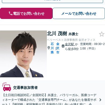
電話でお問い合わせ
メールでお問い合わせ
北川 茂樹
弁護士
ベリーベスト法律事務所 金沢オフィス
石
金
金沢駅
か
営業時間：09:30~2
川
沢
|
1:00（平日）
ら徒歩9分
県
市
交通事故加害者
【土日祝日相談対応／全国対応】弁護士、パラリーガル、医療コーデ
ィネーターで構成された「交通事故専門チーム」があなたを徹底サポ
ート！【相談料：初回無料※1】不利益な話し合いが進む前に、今す