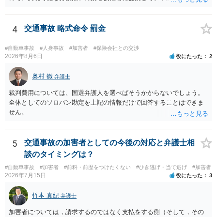
れば分割払いは可能です。
4
交通事故 略式命令 罰金
#自動車事故
#人身事故
#加害者
#保険会社との交渉
2026年8月6日
役にたった
2
奥村 徹
弁護士
裁判費用については、国選弁護人を選べばそうかからないでしょう。
全体としてのソロバン勘定を上記の情報だけで回答することはできま
せん。
5
交通事故の加害者としての今後の対応と弁護士相
談のタイミングは？
#自動車事故
#加害者
#前科・前歴をつけたくない
#ひき逃げ・当て逃げ
#加害者
2026年7月15日
役にたった
3
竹本 真紀
弁護士
加害者については，請求するのではなく支払をする側（そして，その