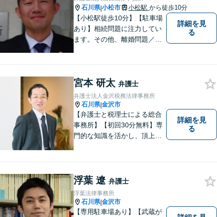
石川県
小松市
小松駅
から徒歩10分
|
【小松駅徒歩10分】【駐車場
詳細を見
あり】相続問題に注力してい
る
ます。その他、離婚問題／借
金問題もお任せください。
【初回面談無料の場合あり】
【地域に根差した弁護士】分
宮本 研太
かりやすい法的サービスを提
弁護士
供することを目標に日々精進
弁護士法人金沢税務法律事務所
して参ります。お気軽にご相
石川県
金沢市
|
談ください。
【弁護士と税理士による総合
詳細を見
事務所】【初回30分無料】専
る
門的な知識を活かし、頂上＝
「目標とすべき適切な解決」
までしっかりガイド、サポー
トします。 事務所ホームペー
ジあります。
浮葉 遼
弁護士
浮葉法律事務所
石川県
金沢市
|
【専用駐車場あり】【武蔵が