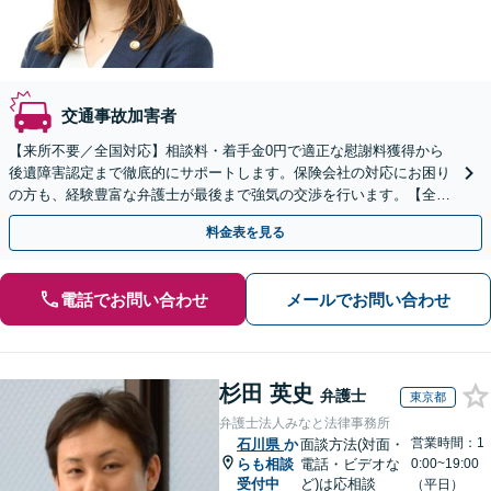
交通事故加害者
【来所不要／全国対応】相談料・着手金0円で適正な慰謝料獲得から
後遺障害認定まで徹底的にサポートします。保険会社の対応にお困り
の方も、経験豊富な弁護士が最後まで強気の交渉を行います。【全国
13拠点】お気軽にご相談ください。
料金表を見る
電話でお問い合わせ
メールでお問い合わせ
杉田 英史
弁護士
東京都
弁護士法人みなと法律事務所
営業時間：1
石川県
か
面談方法(対面・
らも相談
電話・ビデオな
0:00~19:00
受付中
ど)は応相談
（平日）