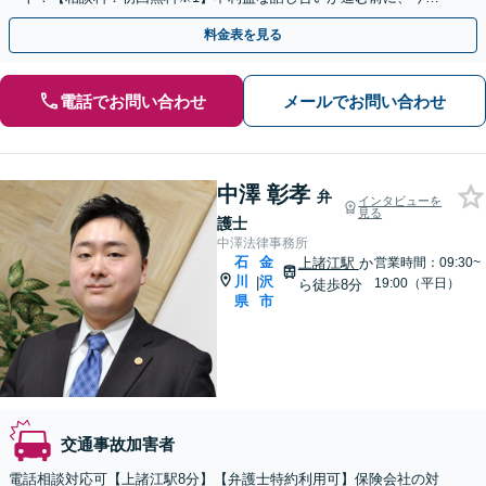
ぐ相談！
料金表を見る
電話でお問い合わせ
メールでお問い合わせ
中澤 彰孝
弁
インタビューを
見る
護士
中澤法律事務所
石
金
上諸江駅
か
営業時間：09:30~
川
沢
|
19:00（平日）
ら徒歩8分
県
市
交通事故加害者
電話相談対応可【上諸江駅8分】【弁護士特約利用可】保険会社の対