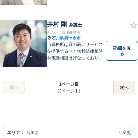
井村 剛
弁護士
ののいち法律事務所
石川県
野々市市
|
当事務所は質の高いサービス
詳細を見
を提供するべく無料法律相談
る
や電話相談は行なっておりま
せん。相談者さまと共に歩む
弁護士として、法的サポート
をします。相続・遺言／債権
1ページ目
回収「スピード対応」／企業
前へ
次へ
(2ページ中)
法務「顧問契約も可能」【夜
間・休日面談可】【完全個
室】
エリア
石川県
変更