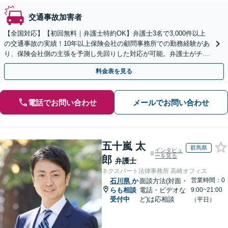
交通事故加害者
【全国対応】【初回無料｜弁護士特約OK】弁護士3名で3,000件以上
の交通事故の実績！10年以上保険会社の顧問事務所での勤務経験があ
り、保険会社側の主張を予測し先回りした対応が可能。弁護士がチー
ムとなり示談交渉、休業損害、後遺障害等に対応。
料金表を見る
電話でお問い合わせ
メールでお問い合わせ
五十嵐 太
群馬県
インタビュ
ーを見る
郎
弁護士
ネクスパート法律事務所 高崎オフィス
営業時間：0
石川県
か
面談方法(対面・
らも相談
電話・ビデオな
9:00~21:00
受付中
ど)は応相談
（平日）