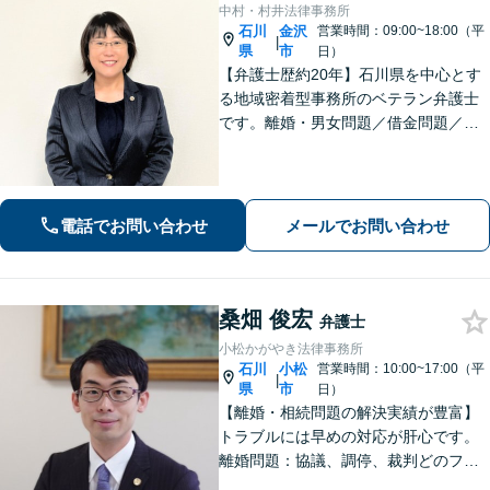
中村・村井法律事務所
石川
金沢
営業時間：09:00~18:00（平
|
県
市
日）
【弁護士歴約20年】石川県を中心とす
る地域密着型事務所のベテラン弁護士
です。離婚・男女問題／借金問題／刑
事事件など、依頼者さまのお困りごと
に、親身になって解決してまいりま
す。【法テラス利用可】【専用駐車場
あり】
電話でお問い合わせ
メールでお問い合わせ
桑畑 俊宏
弁護士
小松かがやき法律事務所
石川
小松
営業時間：10:00~17:00（平
|
県
市
日）
【離婚・相続問題の解決実績が豊富】
トラブルには早めの対応が肝心です。
離婚問題：協議、調停、裁判どのフェ
ーズからも対応可。相続問題：遺言書