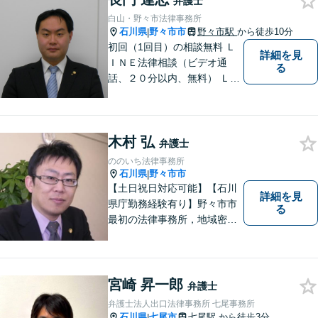
弁護士
白山・野々市法律事務所
石川県
野々市市
野々市駅
から徒歩10分
|
初回（1回目）の相談無料 Ｌ
詳細を見
ＩＮＥ法律相談（ビデオ通
る
話、２０分以内、無料） ＬＩ
ＮＥ予約可（ホームページか
ら友だち追加） 法テラス（法
律扶助）利用可 借金問題（破
木村 弘
産、個人再生、任意整理）
弁護士
や、 離婚、相続、交通事故、
ののいち法律事務所
慰謝料などの問題解決をお手
石川県
野々市市
|
伝いします
【土日祝日対応可能】【石川
詳細を見
県庁勤務経験有り】野々市市
る
最初の法律事務所，地域密着
型，お気軽にご相談くださ
い。
宮崎 昇一郎
弁護士
弁護士法人出口法律事務所 七尾事務所
石川県
七尾市
七尾駅
から徒歩3分
|