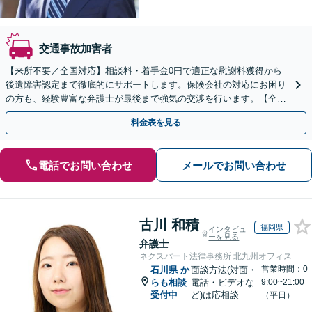
交通事故加害者
【来所不要／全国対応】相談料・着手金0円で適正な慰謝料獲得から
後遺障害認定まで徹底的にサポートします。保険会社の対応にお困り
の方も、経験豊富な弁護士が最後まで強気の交渉を行います。【全国
13拠点】お気軽にご相談ください。
料金表を見る
電話でお問い合わせ
メールでお問い合わせ
古川 和積
福岡県
インタビュ
ーを見る
弁護士
ネクスパート法律事務所 北九州オフィス
営業時間：0
石川県
か
面談方法(対面・
らも相談
電話・ビデオな
9:00~21:00
受付中
ど)は応相談
（平日）