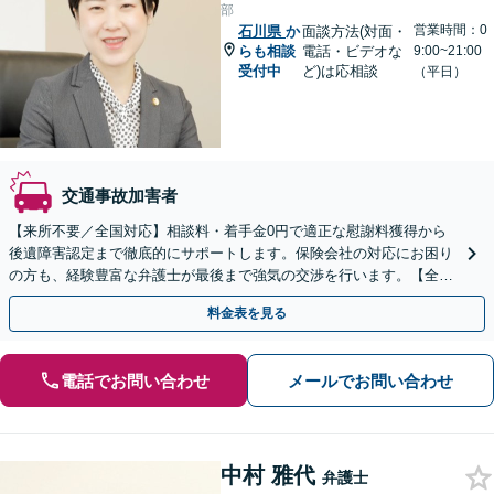
部
営業時間：0
石川県
か
面談方法(対面・
らも相談
電話・ビデオな
9:00~21:00
受付中
ど)は応相談
（平日）
交通事故加害者
【来所不要／全国対応】相談料・着手金0円で適正な慰謝料獲得から
後遺障害認定まで徹底的にサポートします。保険会社の対応にお困り
の方も、経験豊富な弁護士が最後まで強気の交渉を行います。【全国
13拠点】お気軽にご相談ください。
料金表を見る
電話でお問い合わせ
メールでお問い合わせ
中村 雅代
弁護士