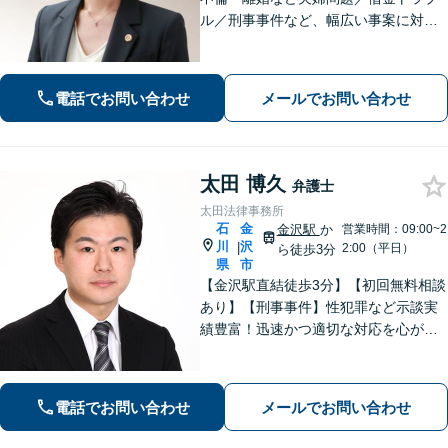
ル／刑事事件など、幅広い事案に対応
しております。話しやすく親身な対応
が持ち味です。明るい雰囲気の事務所
ですので、リラックスしてお話しいた
電話でお問い合わせ
メールでお問い合わせ
だけると思います。法テラスOK
太田 博久
弁護士
太田法律事務所
石
金
金沢駅
か
営業時間：09:00~2
川
沢
|
2:00（平日）
ら徒歩3分
県
市
【金沢駅直結徒歩3分】【初回無料相談
あり】【刑事事件】性犯罪など示談実
績豊富！迅速かつ適切な対応を心がけ
ています【離婚・男女問題】感情的に
なりがちな場面でも冷静かつ戦略的な
対応で、適切な解決へと導きます。
電話でお問い合わせ
メールでお問い合わせ