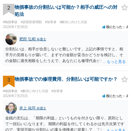
金の支払いにつき、分割払いに合意すれば、和解は可能です。 他方で
合意しなければ和解できないことになります。 今後の見通しを知る為
2
物損事故の分割払いは可能か？相手の威圧への対
に、交渉の方向性につき、最寄りの法律事務所で相談だけでもされる
処法
ことも検討ください。
#物損事故
#損害賠償増額
#加害者
#解決に向けた示談
2026年7月26日
役にたった
2
肥田 弘昭
弁護士
分割払いは、相手が合意しないと難しいです。上記の事情ですと、相
手方の見積もりが届いて、まずその金額が妥当かどうかを検討し、そ
の金額に過失相殺をしたうえで、あなたにも修理代金が発生している
のであれば、過失相殺後の相互の金額について相殺して、その残額を
分割払いにしたいとの示談案を提案するのが良いかと思います。威圧
されるのであれば、斡旋、仲裁、民事調停を利用しては如何でしょう
3
物損事故での修理費用、分割払いは可能ですか？
か。ご参考にしてください。
#物損事故
#解決に向けた示談
#加害者
2026年7月25日
役にたった
2
井上 祐司
弁護士
金銭の支払は、「期限の利益」というものを付さない限り、原則とし
て一括払いになります。 期限の利益を付してくれるかは先方次第です
ので、実現可能な分割払いの案を債権者に提案して、了解してもらえ