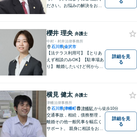
る
ださい。お悩みの解決をお手
伝いします。
櫻井 理央
弁護士
中村・村井法律事務所
石川県
金沢市
|
【法テラス利用可】【とりあ
詳細を見
えず相談のみOK】【駐車場あ
る
り】 離婚したいけど何から始
めていいか分からない方、借
金の悩みでつらい方、ぜひ一
度ご相談ください。
横見 健太
弁護士
津幡法律事務所
石川県
津幡町
津幡駅
から徒歩10分
|
交通事故，相続，債務整理，
詳細を見
離婚その他一般民事を幅広く
る
サポート。 親身に相談をお聞
きします。