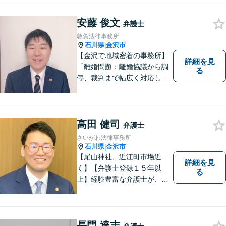
安藤 俊文
弁護士
敦賀法律事務所
石川県
金沢市
|
【金沢で地域密着の事務所】
詳細を見
「離婚問題：離婚協議から調
る
停、裁判まで幅広く対応し、
豊富な実績を活かして最適な
解決策をご提案いたします」
「交通事故：24時間受付可／
弁護士が介入することで賠償
高田 健司
弁護士
金の大幅な増額が実現できる
さいがわ法律事務所
ケースあり」【休日・夜間相
石川県
金沢市
|
談可】
【尾山神社、近江町市場近
詳細を見
く】【弁護士登録１５年以
る
上】経験豊富な弁護士が、誠
実、丁寧に、フットワーク軽
く対応します
長門 達志