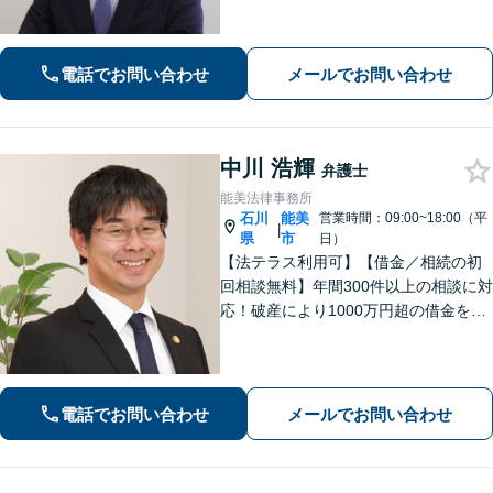
作成で相続トラブルのリスク減少／形
式や内容について丁寧にアドバイス
【駐車場あり】【法テラス可】
電話でお問い合わせ
メールでお問い合わせ
中川 浩輝
弁護士
能美法律事務所
石川
能美
営業時間：09:00~18:00（平
|
県
市
日）
【法テラス利用可】【借金／相続の初
回相談無料】年間300件以上の相談に対
応！破産により1000万円超の借金をゼ
ロにした実績あり！借金問題はお任せ
ください。離婚・相続のお悩みは解決
へと導きます【地域密着の法律事務
所】【夜間・土日祝相談可】
電話でお問い合わせ
メールでお問い合わせ