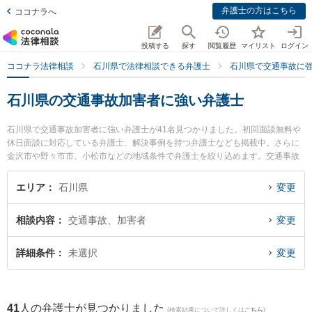
弁護士の方はこちら
ココナラへ
投稿する
探す
閲覧履歴
マイリスト
ログイン
ココナラ法律相談
石川県で法律相談できる弁護士
石川県で交通事故に
石川県の交通事故加害者に強い弁護士
石川県で交通事故加害者に強い弁護士が41名見つかりました。初回面談無料や
休日面談に対応している弁護士、解決事例を持つ弁護士なども掲載中。さらに
金沢市や野々市市、小松市などの地域条件で弁護士を絞り込めます。交通事故
に関係する自動車事故やバイク事故、自転車事故等の細かな分野での絞り込み
検索もでき便利です。特に金沢たけうち法律事務所の竹内 克昭弁護士や井奈法
エリア
石川県
変更
律事務所の井奈 尚史弁護士、ベリーベスト法律事務所 金沢オフィスの北川 茂
樹弁護士のプロフィール情報や弁護士費用、強みなどが注目されています。
相談内容
交通事故、加害者
変更
『石川県で土日や夜間に発生した交通事故加害者のトラブルを今すぐに弁護士
に相談したい』『交通事故加害者のトラブル解決の実績豊富な近くの弁護士を
検索したい』『初回相談無料で交通事故加害者を法律相談できる石川県内の弁
詳細条件
未選択
変更
護士に相談予約したい』などでお困りの相談者さんにおすすめです。
41
人の弁護士が見つかりました
(検索結果について詳しくは
こちら
)