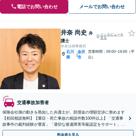
電話でお問い合わせ
メールでお問い合わせ
井奈 尚史
弁
インタビューを
見る
護士
井奈法律事務所
石川
金沢
営業時間：09:00~19:00（平
|
県
市
日）
交通事故加害者
保険会社側の動きを熟知した弁護士が、賠償金の増額交渉に努めます
【初回相談無料】【重症・死亡事故の相談件数100件以上】「交通事
故事件の裁判経験が豊富」「適切な後遺障害等級認定をサポート」
「納得いかない過失割合にも対応」【電話・メール相談可】
料金表を見る