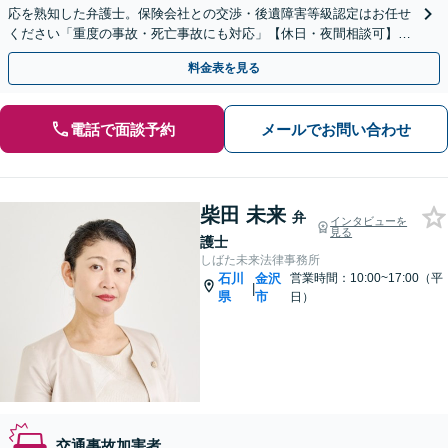
応を熟知した弁護士。保険会社との交渉・後遺障害等級認定はお任せ
ください「重度の事故・死亡事故にも対応」【休日・夜間相談可】相
談者さまに寄り添い、誠心誠意対応します。
料金表を見る
電話で面談予約
メールでお問い合わせ
柴田 未来
弁
インタビューを
見る
護士
しばた未来法律事務所
石川
金沢
営業時間：10:00~17:00（平
|
県
市
日）
交通事故加害者