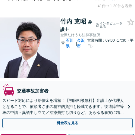
41件中 1-30件を表示
竹内 克昭
弁
インタビューを
見る
護士
金沢たけうち法律事務所
石川
金沢
営業時間：09:00~17:30（平
|
県
市
日）
交通事故加害者
スピード対応により賠償金を増額！【初回相談無料】弁護士が代理人
となることで、依頼者さまの精神的負担も軽減できます。後遺障害等
級の申請・異議申し立て／治療費打ち切りなど、あらゆる事案に精
通。弁護士費用特約のご利用も可能です。
料金表を見る