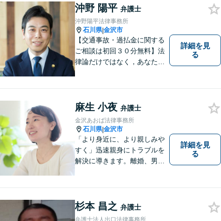
にお任せください【完全個室
沖野 陽平
弁護士
／プライバシー配慮】
沖野陽平法律事務所
石川県
金沢市
|
【交通事故・過払金に関する
詳細を見
ご相談は初回３０分無料】法
る
律論だけではなく，あなたの
お気持ちを踏まえて最善の解
決へ導きます
麻生 小夜
弁護士
金沢あおば法律事務所
石川県
金沢市
|
「より身近に、より親しみや
詳細を見
すく」迅速親身にトラブルを
る
解決に導きます。離婚、男女
間トラブル、借金、相続等の
問題から事業の問題まで幅広
く取り組んでいます。お気軽
にご相談ください。
杉本 昌之
弁護士
弁護士法人出口法律事務所