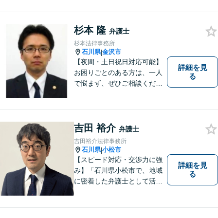
杉本 隆
弁護士
杉本法律事務所
石川県
金沢市
|
【夜間・土日祝日対応可能】
詳細を見
お困りごとのある方は、一人
る
で悩まず、ぜひご相談くださ
い。香林坊に事務所がありま
すので、お気軽にご相談くだ
さい（相談料：１時間５5００
円(税込））
吉田 裕介
弁護士
吉田裕介法律事務所
石川県
小松市
|
【スピード対応・交渉力に強
詳細を見
み】「石川県小松市で、地域
る
に密着した弁護士として活動
しています。」債務整理で新
たな人生のスタートをお手伝
い！刑事事件の示談交渉も私