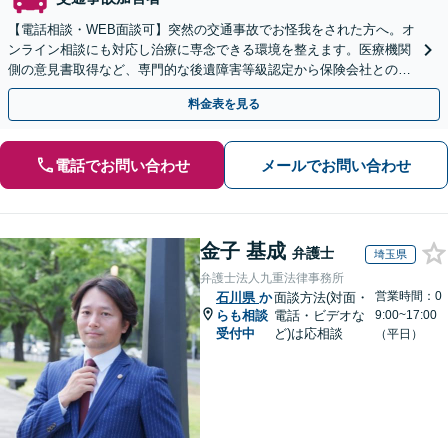
【電話相談・WEB面談可】突然の交通事故でお怪我をされた方へ。オ
ンライン相談にも対応し治療に専念できる環境を整えます。医療機関
側の意見書取得など、専門的な後遺障害等級認定から保険会社との示
談交渉まで代理し、適正な賠償金獲得をサポートします。
料金表を見る
電話でお問い合わせ
メールでお問い合わせ
金子 基成
弁護士
埼玉県
弁護士法人九重法律事務所
営業時間：0
石川県
か
面談方法(対面・
らも相談
電話・ビデオな
9:00~17:00
受付中
ど)は応相談
（平日）