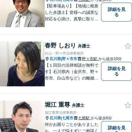
【駐車場あり】【地域に根差
詳細を見
した弁護士】皆様への誠実な
る
対応を心掛け、真摯に取り組
みたいと思います。法律トラ
ブルでお悩みの方は、お気軽
にご相談ください。充実した
春野 しおり
法的サービスを提供しており
弁護士
ますので，どうぞ宜しくお願
白山・野々市法律事務所
い申し上げます。
石川県
野々市市
野々市駅
から徒歩10分
|
【１回目の法律相談が無料で
詳細を見
す】石川県内（金沢市、野々
る
市市、白山市など）の離婚、
相続、交通事故や慰謝料など
のトラブルについて、お気軽
にご相談ください。女性の方
堀江 重尊
のお悩みも、女性の弁護士が
弁護士
相談にのることができます。
堀江重尊法律事務所
【女性弁護士在籍】
石川県
七尾市
七尾駅
から徒歩6分
|
何かお困りごとがありました
詳細を見
ら、一人で悩まずにご相談く