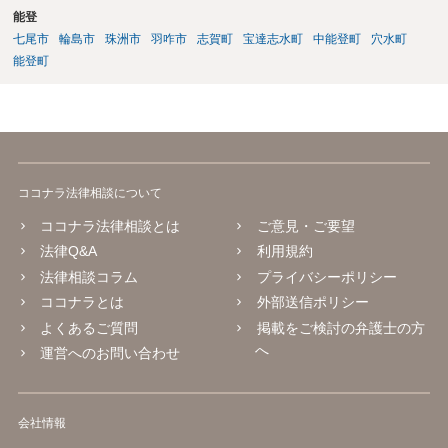
認識に沿った解決につながるように思います。 警察からすると，事故
ですから，重過失致傷罪が成立すると判断される場合もあり得ると思
能登
の現場から離れて様子を窺い、事故として取り扱われているかいない
います。重過失致傷罪は親告罪ではありません。 もっとも，自転車よ
七尾市
輪島市
珠洲市
羽咋市
志賀町
宝達志水町
中能登町
穴水町
かを確認して，警察がきていないから事故が発生していないことで済
り重い自動車の場合には，過失運転致傷罪であっても，「傷害が軽い
能登町
ませればいいだろうと思って報告しなかったのではないかと疑ってい
場合には，情状により，その刑を免除することができる」との規定が
るのだと思います。不救護・不申告の方が，事故後に現場に戻る話
あります。したがいまして，不起訴にされる可能性が大きくなるので
は，よくある話なので，捜査機関としては，それを否定することがで
す。 そうすると自転車でも同様に考えられ，２週間の怪我であれば，
きないのではないかとの疑念を抱いたままなのだと思います。
被害者の意思により不起訴につながる可能性が大きくなるでしょう。
やはり示談交渉は大事になると思います。
ココナラ法律相談について
ココナラ法律相談とは
ご意見・ご要望
法律Q&A
利用規約
法律相談コラム
プライバシーポリシー
ココナラとは
外部送信ポリシー
よくあるご質問
掲載をご検討の弁護士の方
へ
運営へのお問い合わせ
会社情報