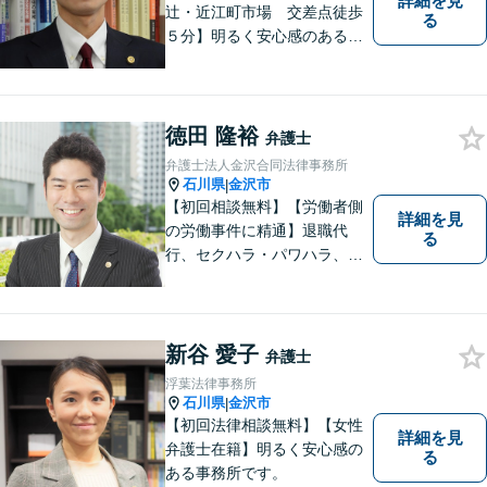
詳細を見
辻・近江町市場 交差点徒歩
る
５分】明るく安心感のある事
務所です。
徳田 隆裕
弁護士
弁護士法人金沢合同法律事務所
石川県
金沢市
|
【初回相談無料】【労働者側
詳細を見
の労働事件に精通】退職代
る
行、セクハラ・パワハラ、労
災、未払い給与請求はお任せ
ください！【弁護士歴10年以
上】離婚問題、不動産トラブ
ルも対応可能【メール相談／
新谷 愛子
弁護士
ビデオ面談可】【土曜日も対
浮葉法律事務所
応】
石川県
金沢市
|
【初回法律相談無料】【女性
詳細を見
弁護士在籍】明るく安心感の
る
ある事務所です。