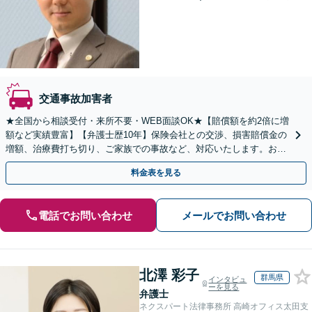
交通事故加害者
★全国から相談受付・来所不要・WEB面談OK★【賠償額を約2倍に増
額など実績豊富】【弁護士歴10年】保険会社との交渉、損害賠償金の
増額、治療費打ち切り、ご家族での事故など、対応いたします。お早
めにご相談ください【初回相談・着手金無料】
料金表を見る
電話でお問い合わせ
メールでお問い合わせ
北澤 彩子
群馬県
インタビュ
ーを見る
弁護士
ネクスパート法律事務所 高崎オフィス太田支