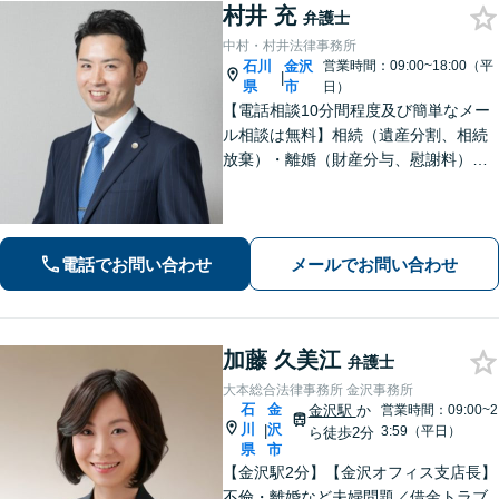
村井 充
弁護士
中村・村井法律事務所
石川
金沢
営業時間：09:00~18:00（平
|
県
市
日）
【電話相談10分間程度及び簡単なメー
ル相談は無料】相続（遺産分割、相続
放棄）・離婚（財産分与、慰謝料）・
男女問題・刑事（身体拘束からの釈
放、不起訴等）【弁護士歴10年以上】
話しやすい雰囲気を作ること・わかり
やすい言葉での説明を心がけていま
電話でお問い合わせ
メールでお問い合わせ
す。
加藤 久美江
弁護士
大本総合法律事務所 金沢事務所
石
金
金沢駅
か
営業時間：09:00~2
川
沢
|
3:59（平日）
ら徒歩2分
県
市
【金沢駅2分】【金沢オフィス支店長】
不倫・離婚など夫婦問題／借金トラブ