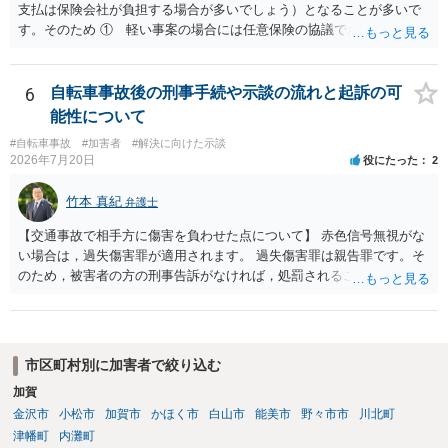
支払は保険会社が負担する場合が多いでしょう）となることが多いで
す。そのため ① 軽い事案の場合には任意保険の協議で成立すること
が多いこと ②ア 重い事案の場合には，民事面についてはやはり任意
保険の協議となり，事案によっては保険会社が代理人弁護士をつける
場合が多いこと イ 刑事事件に進む場合は，刑事弁護の話になるこ
6
自転車事故後の刑事手続や示談の流れと起訴の可
と などの事情から，任意保険に入っていない場合など，特殊な場合以
能性について
外は，あまり顕在化する事情がないのだと思います。 ですから，加害
#自転車事故
#加害者
#解決に向けた示談
者側も弁護士が入っているケースは実際にはあるのです。 本件は，刑
2026年7月20日
役にたった
2
事事件の面で問題となっています。 交通事故を発生した場合には，警
察に報告しなければなりません。道路交通法違反第７２条第１項後段
竹本 真紀
弁護士
に不申告という形で定められています。本件は，これに客観的には該
当することがはっきりしている事案です。ですから「単なる交通事故
【交通事故で相手方に傷害を負わせた点について】 赤色信号無視がな
から，刑事事件になりそうな…」ではなく，刑事事件の対象となるこ
い場合は，過失傷害罪が適用されます。 過失傷害罪は親告罪です。そ
とがはっきりしている事案です。 自分は逃げていないという認識でし
のため，被害者の方の刑事告訴がなければ，処罰されることはありま
ょう。そのため，故意を否認している形になるのですが，「現場から
せん。 ということは，「悪い方向にはしたくない」との被害者の方で
離れる」→「コンビニで駐車」→「しばらく待機」→「徒歩で現場に
あれば，示談が成立すれば告訴をすることはないと思います。 したが
戻る→誰もいないから警察に連絡しないで帰る」という流れの中で，
いまして，被害者との示談を優先し，これにより告訴がない状態とす
事故を起こした認識があるから現場に戻っているはずなのに，どうし
れば，刑事処分を受けることはなくなります。 一方，赤色信号無視が
市区町村別に加害者で絞り込む
て警察に連絡しないのだろうという話になっているのだと思います。
あった場合は，少し複雑になります。 単純に過失傷害罪と判断される
そして，捜査機関としては，解離性健忘の影響で報告できなかった事
加賀
のであれば，赤色信号無視がない場合と同じで，親告罪となります
情が見当たらないのだと思います。このような点を意識された上で，
金沢市
小松市
加賀市
かほく市
白山市
能美市
野々市市
川北町
（結論は上記と同じです。）。 ただ，赤信号無視（といっても，本件
警察の方に事実を理解してもらえるように説明することが，相談者の
では殊更無視にはなりません。看過です）は過失の中でも重大なもの
津幡町
内灘町