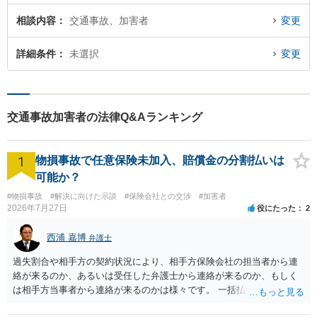
相談内容
交通事故、加害者
変更
詳細条件
未選択
変更
交通事故加害者の法律Q&Aランキング
1
物損事故で任意保険未加入、賠償金の分割払いは
可能か？
#物損事故
#解決に向けた示談
#保険会社との交渉
#加害者
2026年7月27日
役にたった
2
西浦 嘉博
弁護士
過失割合や相手方の契約状況により、相手方保険会社の担当者から連
絡が来るのか、あるいは受任した弁護士から連絡が来るのか、もしく
は相手方当事者から連絡が来るのかは様々です。 一括払いや分割払い
は、和解交渉の際の条件となります。 相手方が相談者さんの損害賠償