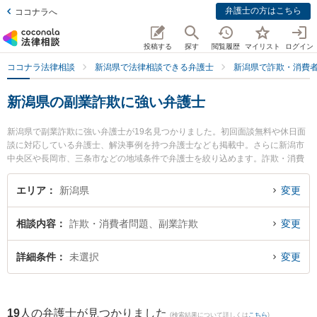
弁護士の方はこちら
ココナラへ
投稿する
探す
閲覧履歴
マイリスト
ログイン
ココナラ法律相談
新潟県で法律相談できる弁護士
新潟県で詐欺・消費
新潟県の副業詐欺に強い弁護士
新潟県で副業詐欺に強い弁護士が19名見つかりました。初回面談無料や休日面
談に対応している弁護士、解決事例を持つ弁護士なども掲載中。さらに新潟市
中央区や長岡市、三条市などの地域条件で弁護士を絞り込めます。詐欺・消費
者問題に関係する投資詐欺や副業詐欺、FX詐欺等の細かな分野での絞り込み検
索もでき便利です。特にグラディアトル法律事務所 新潟オフィスの清水 祐太郎
エリア
新潟県
変更
弁護士や関矢法律事務所の関矢 聡史弁護士、弁護士法人一新総合法律事務所の
細野 希弁護士のプロフィール情報や弁護士費用、強みなどが注目されていま
相談内容
詐欺・消費者問題、副業詐欺
変更
す。『新潟県で土日や夜間に発生した副業詐欺のトラブルを今すぐに弁護士に
相談したい』『副業詐欺のトラブル解決の実績豊富な近くの弁護士を検索した
い』『初回相談無料で副業詐欺を法律相談できる新潟県内の弁護士に相談予約
詳細条件
未選択
変更
したい』などでお困りの相談者さんにおすすめです。
19
人の弁護士が見つかりました
(検索結果について詳しくは
こちら
)