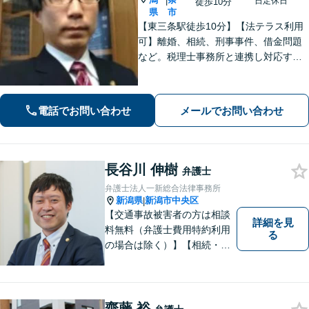
|
日定休日
徒歩10分
県
市
【東三条駅徒歩10分】【法テラス利用
可】離婚、相続、刑事事件、借金問題
など。税理士事務所と連携し対応する
ことも可能です。ご依頼者さまのお悩
みが解決できるよう尽力いたします。
まずはお気軽にご相談ください【休
電話でお問い合わせ
メールでお問い合わせ
日・夜間相談可】
長谷川 伸樹
弁護士
弁護士法人一新総合法律事務所
新潟県
新潟市中央区
|
【交通事故被害者の方は相談
詳細を見
料無料（弁護士費用特約利用
る
の場合は除く）】【相続・債
務整理・労災・不貞慰謝料は
相談料初回無料】【土曜相談
可】あなたのパートナーとし
てお力になります
齋藤 裕