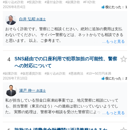
#振り込め詐欺
#投資詐欺
#還付金詐欺
#副業詐欺
#FX詐欺
2026年8月4日
役にたった
1
白井 弘昭
弁護士
おそらく詐欺です。警察にご相談ください。絶対に追加の費用は支払
わないでください。 サイバー警察などは、ネットからでも相談できる
と思います。 以上、ご参考まで。
4
SNS経由での口座利用で犯罪加担の可能性、警察
への対応について
#副業詐欺
#仮想通貨詐欺
#振り込め詐欺
#悪徳商法
#10〜50万円未満
2026年7月10日
役にたった
2
瀬戸 伸一
弁護士
私が担当している預金口座凍結事案では、地元警察に相談にいって
も、担当警察（東京のほう）への連絡は密にいっていないようでし
た。 実際の処理は、警察署や相談を受けた警察官によってだいぶ変わ
ると思われます。 不安があれば、費用はかかりますが、警察対応につ
いて弁護士に依頼を検討されてください。