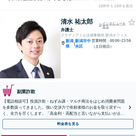
19件中 1-19件を表示
清水 祐太郎
インタビューを
見る
弁護士
グラディアトル法律事務所 新潟オフィス
新潟
新潟市中
営業時間：00:00~23:59
|
県
央区
（土日祝日）
副業詐欺
【電話相談可】投資詐欺・ねずみ講・マルチ商法をはじめ消費者問題
を多数扱ってきました。強い交渉力で依頼者様のお金を取り戻すべ
く、全力を尽くします。「高金利・高配当と言いながら支払いが止ま
った」等、まずはお電話ください。
料金表を見る