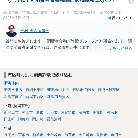
5
詐欺でも消費者金融機関に返済義務はあるか
#副業詐欺
#詐欺の法的措置
#本名・住所・電話番号が不明
#200万円以上
2026年7月10日
役にたった
1
三村 勇人
弁護士
質問にお答えします。 消費者金融が詐欺グループと無関係であり、 適
法な消費者金融であれば、返済義務が生じます。
市区町村別に副業詐欺で絞り込む
新潟市内
新潟市北区
新潟市東区
新潟市中央区
新潟市江南区
新潟市秋葉区
新潟市南区
新潟市西区
新潟市西蒲区
下越 (新潟市外)
新発田市
村上市
燕市
五泉市
阿賀野市
胎内市
聖籠町
弥彦村
田上町
阿賀町
関川村
粟島浦村
中越
長岡市
三条市
柏崎市
小千谷市
加茂市
十日町市
見附市
魚沼市