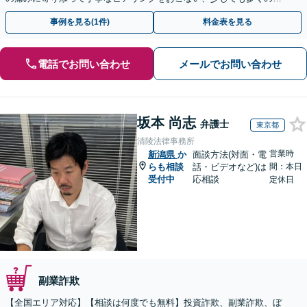
金が得られるよう尽力します！
事例を見る(1件)
料金表を見る
電話でお問い合わせ
メールでお問い合わせ
坂本 尚志
弁護士
東京都
清陵法律事務所
営業時
新潟県
か
面談方法(対面・電
らも相談
話・ビデオなど)は
間：本日
受付中
応相談
定休日
副業詐欺
【全国エリア対応】【相談は何度でも無料】投資詐欺、副業詐欺、ぼ