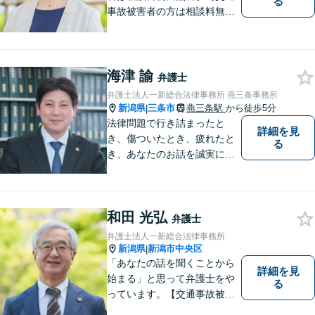
る
事故被害者の方は相談料無料
（弁護士費用特約利用の場合
は除く）】【土曜相談可】
「しんなら強い」弁護士にな
るため日々研鑽を積んでいま
海津 諭
弁護士
す
弁護士法人一新総合法律事務所 燕三条事務所
新潟県
三条市
燕三条駅
から徒歩5分
|
法律問題で行き詰まったと
詳細を見
き、傷ついたとき、疲れたと
る
き、あなたのお話を誠実にお
聞きします【相続・債務整
理・不貞慰謝料は相談料初回
無料】【土曜相談可】
和田 光弘
弁護士
弁護士法人一新総合法律事務所
新潟県
新潟市中央区
|
「あなたの話を聞くことから
詳細を見
始まる」と思って弁護士をや
る
っています。【交通事故被害
者の方は相談料無料（弁護士