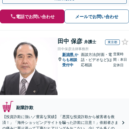
電話でお問い合わせ
メールでお問い合わせ
田中 保彦
弁護士
東京都
田中保彦法律事務所
営業時
新潟県
か
面談方法(対面・電
らも相談
話・ビデオなど)は
間：本日
受付中
応相談
定休日
副業詐欺
【投資詐欺に強い／豊富な実績】「悪質な投資詐欺から被害者を救
済！」「海外ショッピングサイトを騙った詐欺に注意！」依頼者さま
の痛みに寄り添って丁寧なヒアリングをおこない、少しでも多くの返