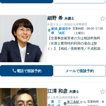
｜近隣駐車場あり｜弁護士歴10年以
上】
細野 希
弁護士
弁護士法人一新総合法律事務所
新潟
新潟市中
営業時間：09:00~17:00
|
県
央区
（土曜日）
【交通事故被害者の方は相談料無料
（弁護士費用特約利用の場合は除
く）】【相続／債務整理／不貞慰謝料
請求／労災は初回相談無料！】【労
働・雇用／労働災害は事故直後からサ
ポート！】あなたのお話を丁寧に聞
き、気持ちに寄り添いながら法的サポ
電話で面談予約
メールで面談予約
ートをいたします。
江澤 和彦
弁護士
坂上富男法律税理事務所
新
三
東三条駅
から
営業時間：本
潟
条