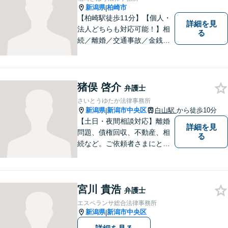
新潟県
柏崎市
|
【柏崎駅徒歩11分】【個人・
詳細を見
法人どちらも対応可能！】相
る
続／離婚／交通事故／金銭ト
ラブルなど、お困りごとがあ
ればすぐにご相談ください！
解決方法をわかりやすく説明
し、元の生活に戻っていただ
猪俣 啓介
弁護士
けるよう尽力します。【地域
さいとうゆたか法律事務所
の皆様のお力になりたい】
新潟県
新潟市中央区
白山駅
から徒歩10分
|
【土日・夜間相談対応】離婚
詳細を見
問題、債権回収、不動産、相
る
続など。ご依頼者さまにとっ
てのベストは何かを常に考え
て全力でサポートいたしま
す。難しい専門用語は使わ
宮川 貴浩
ず、わかりやすくご説明しま
弁護士
す。お気軽にご相談ください
エスペランサ総合法律事務所
【子連れ相談可】
新潟県
新潟市中央区
|