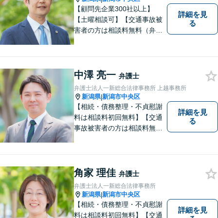
【顧問先企業300社以上】
詳細を見
【土曜相談可】【交通事故被
る
害者の方は相談料無料（弁護
士費用特約利用の場合は除
く）】【相続・債務整理・労
災・不貞慰謝料は相談料初回
無料】
中澤 亮一
弁護士
弁護士法人一新総合法律事務所 上越事務所
新潟県
新潟市中央区
|
【相続・債務整理・不貞慰謝
詳細を見
料は相談料初回無料】【交通
る
事故被害者の方は相談料無料
（弁護士費用特約利用の場合
は除く）】気軽に相談してい
ただける弁護士になりたいと
思っています。
角家 理佳
弁護士
弁護士法人一新総合法律事務所
新潟県
新潟市中央区
|
【相続・債務整理・不貞慰謝
詳細を見
料は相談料初回無料】【交通