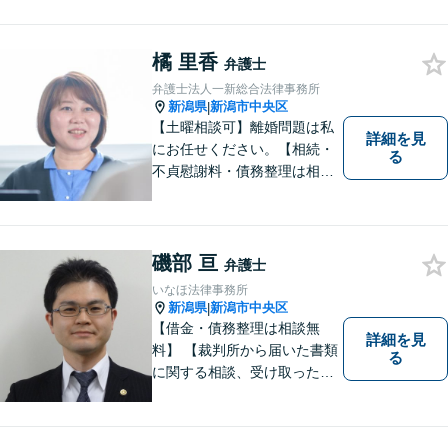
費用特約利用の場合は除
く）】【相続・債務整理・労
災・不貞慰謝料は相談料初回
橘 里香
弁護士
無料】【顧問先企業300社以
弁護士法人一新総合法律事務所
上】
新潟県
新潟市中央区
|
【土曜相談可】離婚問題は私
詳細を見
にお任せください。【相続・
る
不貞慰謝料・債務整理は相談
料初回無料】【交通事故被害
者の方は相談料無料（弁護士
費用特約利用の場合は除
く）】
磯部 亘
弁護士
いなほ法律事務所
新潟県
新潟市中央区
|
【借金・債務整理は相談無
詳細を見
料】 【裁判所から届いた書類
る
に関する相談、受け取った督
促書・請求書・内容証明郵便
に関する相談は初回無料】
【提携駐車場有】 スピーディ