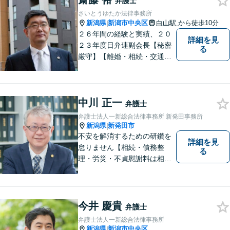
弁護士
さいとうゆたか法律事務所
新潟県
新潟市中央区
白山駅
から徒歩10分
|
２６年間の経験と実績、２０
詳細を見
２３年度日弁連副会長【秘密
る
厳守】【離婚・相続・交通事
故・労働事件は初回相談無
料】【土日相談可能】
中川 正一
弁護士
弁護士法人一新総合法律事務所 新発田事務所
新潟県
新発田市
|
不安を解消するための研鑽を
詳細を見
怠りません【相続・債務整
る
理・労災・不貞慰謝料は相談
料初回無料】【交通事故被害
者の方は相談料無料（弁護士
費用特約利用の場合は除
く）】【土曜相談可】
今井 慶貴
弁護士
弁護士法人一新総合法律事務所
新潟県
新潟市中央区
|