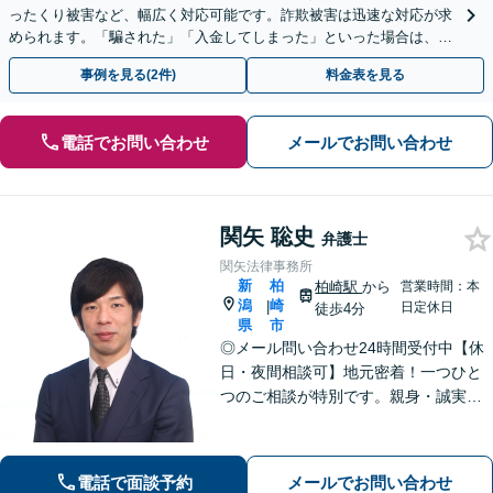
ったくり被害など、幅広く対応可能です。詐欺被害は迅速な対応が求
められます。「騙された」「入金してしまった」といった場合は、お
早めにご相談ください。【電話・メール・WEB相談可】
事例を見る(2件)
料金表を見る
電話でお問い合わせ
メールでお問い合わせ
関矢 聡史
弁護士
関矢法律事務所
新
柏
柏崎駅
から
営業時間：本
潟
崎
|
日定休日
徒歩4分
県
市
◎メール問い合わせ24時間受付中【休
日・夜間相談可】地元密着！一つひと
つのご相談が特別です。親身・誠実な
対応を心がけております。離婚、相
続、刑事事件など、幅広い分野に対
応。まずはご相談ください【柏崎駅4分
電話で面談予約
メールでお問い合わせ