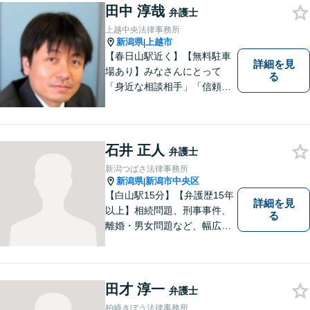
ーな対応を心がけておりま
田中 淳哉
弁護士
す。相談先をお探しの方もお
上越中央法律事務所
気軽にご相談ください。
新潟県
上越市
|
【春日山駅近く】【無料駐車
詳細を見
場あり】みなさんにとって
る
「身近な相談相手」「信頼で
きるパートナー」になりま
す。【地域に根ざした弁護
士】相談にいらっしゃるお一
人お一人の不安や悩みをしっ
石井 正人
弁護士
かり受け止め、丁寧な対応を
新潟つばさ法律事務所
心がけます。お気軽にご相談
新潟県
新潟市中央区
|
ください。
【白山駅15分】【弁護歴15年
詳細を見
以上】相続問題、刑事事件、
る
離婚・男女問題など、幅広い
分野で実績多数！メリット・
デメリットをしっかりご説明
し、納得していただける解決
を目指します。まずはお気軽
田才 淳一
弁護士
にご相談を！【著書多数！】
柏崎きぼう法律事務所