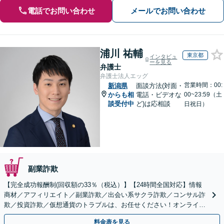
電話でお問い合わせ
メールでお問い合わせ
浦川 祐輔
東京都
インタビュ
ーを見る
弁護士
弁護士法人エッグ
営業時間：00:
新潟県
面談方法(対面・
からも相
電話・ビデオな
00~23:59（土
談受付中
ど)は応相談
日祝日）
副業詐欺
【完全成功報酬制(回収額の33％（税込）】【24時間全国対応】情報
商材／アフィリエイト／副業詐欺／出会い系サクラ詐欺／コンサル詐
欺／投資詐欺／仮想通貨のトラブルは、お任せください！オンライン
のみで解決も可能！
料金表を見る