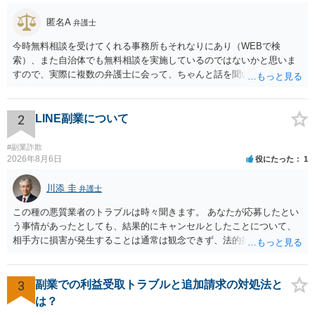
匿名A
弁護士
今時無料相談を受けてくれる事務所もそれなりにあり（WEBで検
索）、また自治体でも無料相談を実施しているのではないかと思いま
すので、実際に複数の弁護士に会って、ちゃんと話を聞いてくれる
方、高圧的ではない方に相談した方が良いでしょう。その弁護士の方
はそもそも事案を把握できていないようですので、御相談の案件につ
いては弁護士として能力不足なのかもしれません。相手にしない方が
2
LINE副業について
良いと思います。ただ、仮想通貨詐欺の被害回復は現実的には難しい
かもしれません。
#副業詐欺
2026年8月6日
役にたった
1
川添 圭
弁護士
この種の悪質業者のトラブルは時々聞きます。 あなたが応募したとい
う事情があったとしても、結果的にキャンセルとしたことについて、
相手方に損害が発生することは通常は観念できず、法的措置を採って
も認められません。この種の言説は半ば脅しのようなものです。 ま
ず、最寄りの消費生活センターへ相談し、連絡を無視してよいかどう
かのアドバイスを受けられることをお勧めします。しつこいようであ
3
副業での利益受取トラブルと追加請求の対処法と
れば、弁護士へ依頼して警告してもらうことも必要になるかもしれま
は？
せん。