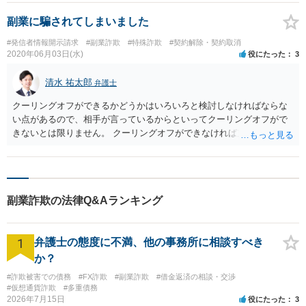
副業に騙されてしまいました
#発信者情報開示請求
#副業詐欺
#特殊詐欺
#契約解除・契約取消
2020年06月03日(水)
役にたった
3
清水 祐太郎
弁護士
クーリングオフができるかどうかはいろいろと検討しなければならな
い点があるので、相手が言っているからといってクーリングオフがで
きないとは限りません。 クーリングオフができなければ支払い義務が
のこりますが、クーリングオフができれば支払い義務がありません。
また、申し出るだけでなく、書面で行わなければいけませんのでご注
意ください。 なお、ご相談内容だけでは詐欺かどうかわかりません
が、本当に詐欺であれば連絡しないということでも問題ないと思われ
副業詐欺の法律Q&Aランキング
ます
1
弁護士の態度に不満、他の事務所に相談すべき
か？
#詐欺被害での債務
#FX詐欺
#副業詐欺
#借金返済の相談・交渉
#仮想通貨詐欺
#多重債務
2026年7月15日
役にたった
3