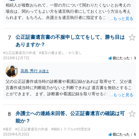
相続人が複数おられて、一部の方について関わりたくないとお考えの
場合は、関わってもよい方を遺言執行者にしておくという方法も考え
られます。もちろん、弁護士を遺言執行者に指定することもできます
が、（関わってもよい）相続人を遺言執行者に指定しておいて、その
方に再委任の権限を付与しておくという方法もあります。 一度、弁護
士に直接ご相談されることをお勧めいたします。
7
公正証書遺言書の不服申し立てをして、勝ち目は
ありますか？
#公正証書遺言の作成
#遺言の書き直し・やり直し
2018年12月7日
役にたった
3
高島 秀行
弁護士
父の公正証書作成当時の診断書や看護記録があれば 取寄せて、父が遺
言書作成当時に判断能力がないと判断できれば 遺言書を無効とするこ
とができます。 まず、診断書や看護記録を取り寄せるのが重要となり
ます。 ご自分で取り寄せるか、弁護士に取り寄せてもらうかしたらよ
いと思います。
8
弁護士への連絡未回答、公正証書遺言の確認は可
能か？
#遺言
#公正証書遺言の作成
#相続トラブルの代理交渉
2026年6月20日
役にたった
5