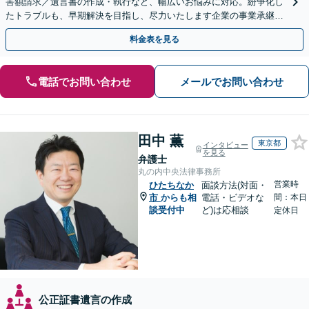
害額請求／遺言書の作成・執行など、幅広いお悩みに対応。紛争化し
たトラブルも、早期解決を目指し、尽力いたします企業の事業承継の
お悩みもご相談ください【夜間・休日面談】【電話相談可】
料金表を見る
電話でお問い合わせ
メールでお問い合わせ
田中 薫
東京都
インタビュー
を見る
弁護士
丸の内中央法律事務所
営業時
ひたちなか
面談方法(対面・
市
からも相
電話・ビデオな
間：本日
談受付中
ど)は応相談
定休日
公正証書遺言の作成