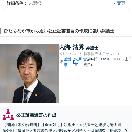
詳細条件
未選択
変更
ひたちなか市から近い公正証書遺言の作成に強い弁護士
内海 清秀
弁護士
ベリーベスト法律事務所 水戸オフィス
茨城
水戸
営業時間：09:30~18:00（土日
|
県
市
祝日）
公正証書遺言の作成
【初回相談60分無料】【全国対応】税理士・司法書士と連携可能！遺
産分割／遺留分／遺言書作成／相続放棄／相続人・財産調査／相続税