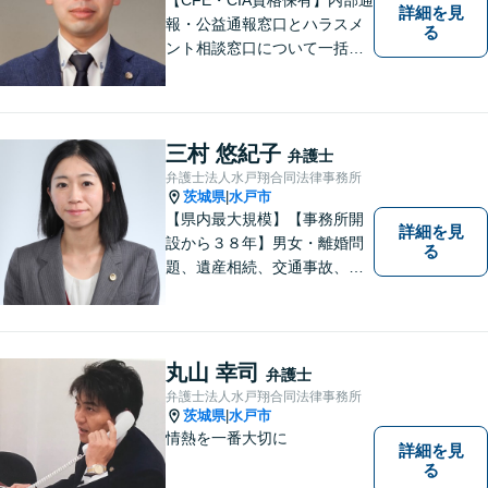
詳細を見
報・公益通報窓口とハラスメ
る
ント相談窓口について一括対
応いたします【従業員500名
超の内部通報窓口業務経験】
三村 悠紀子
弁護士
弁護士法人水戸翔合同法律事務所
茨城県
水戸市
|
【県内最大規模】【事務所開
詳細を見
設から３８年】男女・離婚問
る
題、遺産相続、交通事故、労
働問題、刑事事件などさまざ
まな法律トラブルに対応する
地域密着の女性弁護士。お困
りごとがあればお気軽にご相
丸山 幸司
弁護士
談ください！お一人おひとり
弁護士法人水戸翔合同法律事務所
に誠実に向き合います。
茨城県
水戸市
|
情熱を一番大切に
詳細を見
る