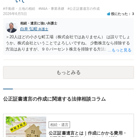
いて
による不当な関与の有無も含めて、別の弁護士に資料（遺言書案、委
#不動産・土地の相続
#M&A・事業承継
#公正証書遺言の作成
任状、母親の発言内容、弁護士との連絡履歴、兄とのやり取り等）を
2026年6月5日
役にたった
3
示して相談した方がよいように思います。
相続・遺言に強い弁護士
白井 弘昭
弁護士
＞20人ほどの小さな町工場（株式会社ではありません） は誤りでしょ
うか。株式会社ということでよろしいですね。 少数株主なら排除する
方法はありますが、９０パーセント株主を排除する方法は現実的にあ
りません。 事業承継や株譲渡を進めるには、社員全員で本人を説得す
るか、家族を説得して承継させるかしかないでしょう。 また、出資者
がいれば、全員で会社を辞めて新たな会社を立ち上げることも考えら
もっとみる
れます。 それか、しばらく我慢して、社長が没した後に相続人から承
継させるしかないように思えます。 私見ながらご参考まで。
公正証書遺言の作成に関連する法律相談コラム
相続・遺言
公正証書遺言とは｜作成にかかる費用・