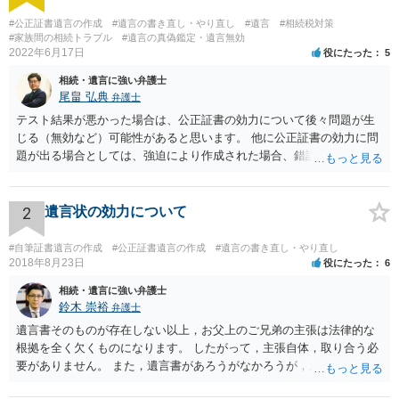
#公正証書遺言の作成
#遺言の書き直し・やり直し
#遺言
#相続税対策
#家族間の相続トラブル
#遺言の真偽鑑定・遺言無効
2022年6月17日
役にたった
5
相続・遺言に強い弁護士
尾畠 弘典
弁護士
テスト結果が悪かった場合は、公正証書の効力について後々問題が生
じる（無効など）可能性があると思います。 他に公正証書の効力に問
題が出る場合としては、強迫により作成された場合、錯誤（勘違い）
の場合などがあります。 遺言の対象となる財産の多寡などにもよりま
すが、弁護士に作成を依頼する場合は、１０～数十万円程度になるケ
ースが多いと思います。 報酬体系は、弁護士ごとに異なりますので一
2
遺言状の効力について
律の基準はありません。
#自筆証書遺言の作成
#公正証書遺言の作成
#遺言の書き直し・やり直し
2018年8月23日
役にたった
6
相続・遺言に強い弁護士
鈴木 崇裕
弁護士
遺言書そのものが存在しない以上，お父上のご兄弟の主張は法律的な
根拠を全く欠くものになります。 したがって，主張自体，取り合う必
要がありません。 また，遺言書があろうがなかろうが，お父上のご兄
弟と面会しなければならない義務はもともとありません。 峰岸先生の