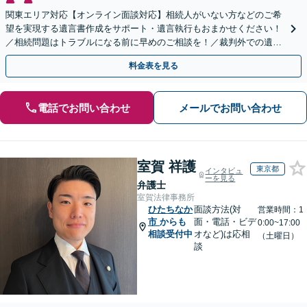
関東エリア対応【オンライン面談対応】相続人がいない方などのご希
望を実現する遺言書作成をサポート・遺言執行もおまかせください！
／相続問題はトラブルになる前に早めのご相談を！／裁判外での遺産
分割協議の経験多数【完全個室】
料金表を見る
電話でお問い合わせ
メールでお問い合わせ
室賀 祥護
東京都
インタビュ
ーを見る
弁護士
室賀法律事務所
ひたちなか
面談方法(対
営業時間：1
市
からも
面・電話・ビデ
0:00~17:00
相談受付中
オなど)は応相
（土曜日）
談