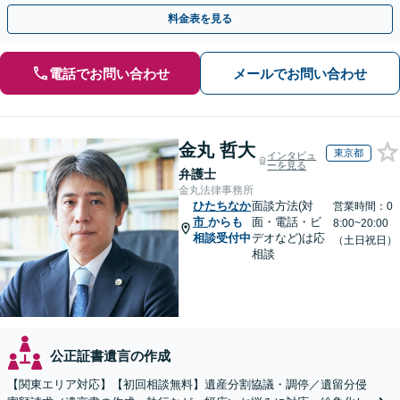
との連携力を活かした最適解の追求【WEB面談対応】
料金表を見る
電話でお問い合わせ
メールでお問い合わせ
金丸 哲大
東京都
インタビュ
ーを見る
弁護士
金丸法律事務所
ひたちなか
面談方法(対
営業時間：0
市
からも
面・電話・ビ
8:00~20:00
相談受付中
デオなど)は応
（土日祝日）
相談
公正証書遺言の作成
【関東エリア対応】【初回相談無料】遺産分割協議・調停／遺留分侵