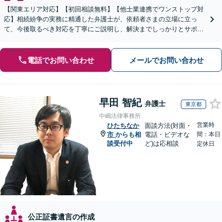
【関東エリア対応】【初回相談無料】【他士業連携でワンストップ対
応】相続紛争の実務に精通した弁護士が、依頼者さまの立場に立っ
て、今後取るべき対応を丁寧にご説明し、解決までしっかりとサポー
トいたします。お気軽にご相談ください。【WEB面談可】
電話でお問い合わせ
メールでお問い合わせ
早田 智紀
弁護士
東京都
中嶋法律事務所
営業時
ひたちなか
面談方法(対面・
市
からも相
電話・ビデオな
間：本日
談受付中
ど)は応相談
定休日
公正証書遺言の作成