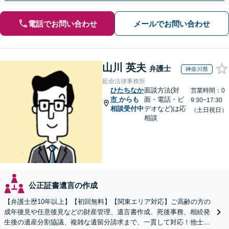
電話でお問い合わせ
メールでお問い合わせ
山川 英夫
弁護士
神奈川県
延命法律事務所
ひたちなか
面談方法(対
営業時間：0
市
からも
面・電話・ビ
9:30~17:30
相談受付中
デオなど)は応
（土日祝日）
相談
公正証書遺言の作成
【弁護士歴10年以上】【初回無料】【関東エリア対応】ご高齢の方の
成年後見や任意後見などの財産管理、遺言書作成、死後事務、相続発
生後の遺産分割協議、複雑な遺留分請求まで、一貫して対応！他士業