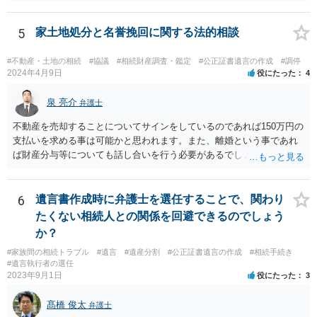
5
家土地処分と名誉挽回に関する法的相談
#不動産・土地の相続
#協議
#相続財産調査・鑑定
#公正証書遺言の作成
#調停
2024年4月9日
役にたった
4
泉 亮介
弁護士
不動産を売却することについてサインをしているのであれば150万円の
支払いを求める事は可能かと思われます。また、離婚という事であれ
ば財産分与等についても話し合いを行う必要があるでしょう。 細かい
事情をお伺いする必要もあるかと思われますので、一度お近くの弁護
士事務所へご相談されると良いでしょう。
6
遺言書作成時に弁護士を選任することで、関わり
たくない相続人との関係を回避できるのでしょう
か？
#家族間の相続トラブル
#遺言
#遺産分割
#公正証書遺言の作成
#相続手続き
#遺言執行者の選任
2023年9月1日
役にたった
3
髙橋 俊太
弁護士