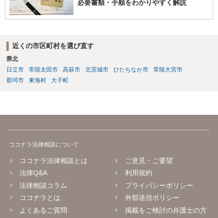
必要書類・手順をわかりやすく解説
近くの市区町村を選び直す
県北
日立市
常陸太田市
高萩市
北茨城市
ひたちなか市
常陸大宮市
那珂市
東海村
大子町
ココナラ法律相談について
ココナラ法律相談とは
ご意見・ご要望
法律Q&A
利用規約
法律相談コラム
プライバシーポリシー
ココナラとは
外部送信ポリシー
よくあるご質問
掲載をご検討の弁護士の方