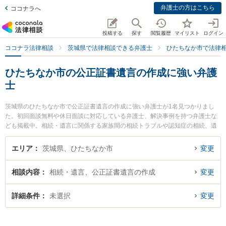
弁護士の方はこちら
ココナラへ
投稿する
探す
閲覧履歴
マイリスト
ログイン
ココナラ法律相談
茨城県で法律相談できる弁護士
ひたちなか市で法律
ひたちなか市の公正証書遺言の作成に強い弁護
士
茨城県のひたちなか市で公正証書遺言の作成に強い弁護士が1名見つかりまし
た。初回面談無料や休日面談に対応している弁護士、解決事例を持つ弁護士な
ども掲載中。相続・遺言に関係する家族間の相続トラブルや認知症の相続、遺
産分割等の細かな分野での絞り込み検索もでき便利です。特に弁護士法人片岡
総合法律事務所の片岡 優弁護士のプロフィール情報や弁護士費用、強みなどが
エリア
茨城県、ひたちなか市
変更
注目されています。『ひたちなか市で土日や夜間に発生した公正証書遺言の作
成のトラブルを今すぐに弁護士に相談したい』『公正証書遺言の作成のトラブ
相談内容
相続・遺言、公正証書遺言の作成
変更
ル解決の実績豊富な近くの弁護士を検索したい』『初回相談無料で公正証書遺
言の作成を法律相談できるひたちなか市内の弁護士に相談予約したい』などで
お困りの相談者さんにおすすめです。
詳細条件
未選択
変更