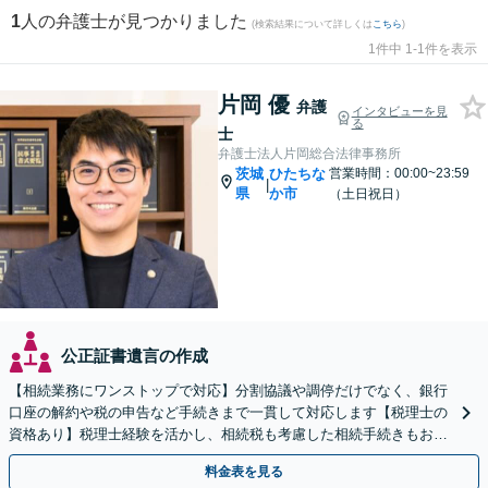
1
人の弁護士が見つかりました
(検索結果について詳しくは
こちら
)
1件中 1-1件を表示
片岡 優
弁護
インタビューを見
る
士
弁護士法人片岡総合法律事務所
茨城
ひたちな
営業時間：00:00~23:59
|
県
か市
（土日祝日）
公正証書遺言の作成
【相続業務にワンストップで対応】分割協議や調停だけでなく、銀行
口座の解約や税の申告など手続きまで一貫して対応します【税理士の
資格あり】税理士経験を活かし、相続税も考慮した相続手続きもお任
せください【初回相談無料】任意後見や生前贈与なども対応
料金表を見る