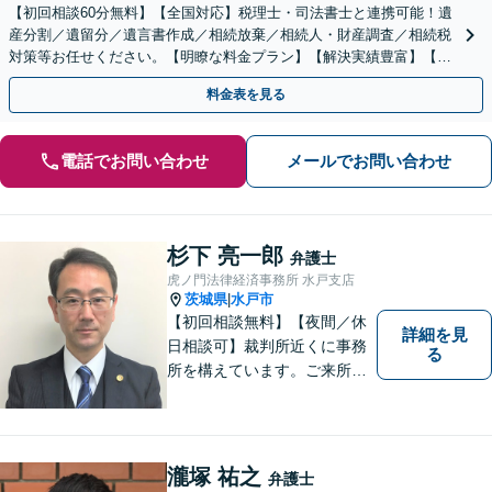
【初回相談60分無料】【全国対応】税理士・司法書士と連携可能！遺
産分割／遺留分／遺言書作成／相続放棄／相続人・財産調査／相続税
対策等お任せください。【明瞭な料金プラン】【解決実績豊富】【電
話相談可】
料金表を見る
電話でお問い合わせ
メールでお問い合わせ
杉下 亮一郎
弁護士
虎ノ門法律経済事務所 水戸支店
茨城県
水戸市
|
【初回相談無料】【夜間／休
詳細を見
日相談可】裁判所近くに事務
る
所を構えています。ご来所・
ご相談しやすい環境を整えて
おりますので、お気軽にご相
談ください。ご依頼者様とと
もに最善の解決を目指しま
瀧塚 祐之
弁護士
す。