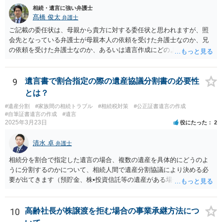
相続・遺言に強い弁護士
髙橋 俊太
弁護士
ご記載の委任状は、母親から貴方に対する委任状と思われますが、照
会先となっている弁護士が母親本人の依頼を受けた弁護士なのか、兄
の依頼を受けた弁護士なのか、あるいは遺言作成にどのような立場で
関与しているのかによって、説明を求められる範囲は変わり得るもの
と思われます。 仮に、その弁護士が母親本人から依頼を受けているの
であれば、母親本人に対する報告義務が問題となります。母親が貴方
9
遺言書で割合指定の際の遺産協議分割書の必要性
に一任する旨を明確に伝えており、委任状の内容にも、弁護士との連
とは？
絡、進捗確認、公正証書遺言の作成有無や控えの確認等が含まれてい
#遺産分割
#家族間の相続トラブル
#相続税対策
#公正証書遺言の作成
るのであれば、貴方から進捗状況等の説明を求める余地はあります。
#自筆証書遺言の作成
#遺言
他方で、その弁護士が兄の依頼を受けた弁護士である場合には、兄の
2025年3月23日
役にたった
2
代理人という立場になりますので、貴方や母親に対して当然に進捗状
況を報告する義務があるとは限りません。また、親族間で利害対立が
清水 卓
弁護士
ある可能性がある場合、守秘義務や本人意思確認の観点から、委任状
があるとしても直ちに内容を開示しないこともあり得ます。 公正証書
相続分を割合で指定した遺言の場合、複数の遺産を具体的にどうのよ
遺言が作成済みである場合でも、生前にその存在や内容を誰に開示す
うに分割するのかについて、相続人間で遺産分割協議により決める必
るかは、基本的には遺言者本人の意思による問題です。まずは、母親
要が出てきます（預貯金、株•投資信託等の遺産がある場合に、どの遺
本人から弁護士に対し、「娘に進捗状況及び公正証書遺言の作成有
産についても相続分の割合で分けるのか、預貯金はある相続人に、株•
無・内容について説明してよい」旨を明確に伝えてもらい、委任状の
投資信託は他の相続人にというような分け方をするのか等について
写しを添付して、期限を区切って書面で回答を求めることが考えられ
は、相続人間で遺産分割協議により決める必要があります）。
10
高齢社長が株譲渡を拒む場合の事業承継方法につ
ます。それでも回答がない場合には、母親本人の意思能力や真意、兄