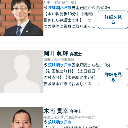
野中・瀧塚法律事務所
茨城県
水戸市
水戸駅
から徒歩10分
|
【水戸駅徒歩10分】【地域に
詳細を見
根ざした弁護士です】一つ一
る
つの事件に親身に取り組んで
いくことを心がけています。
【開設55年以上の法律事務
所】相談者の意向をきちんと
把握した上で、正当な権利を
岡田 眞輝
弁護士
守るために丁寧な対応を致し
岡田総合法律事務所
ます。
茨城県
水戸市
水戸駅
から徒歩10分
|
【初回相談無料】【土日祝日
詳細を見
の対応可】【水戸駅徒歩7分】
る
茨城県水戸市でお困りの方
は、ぜひご相談ください。迅
速誠実丁寧な対応でお応えい
たします。
木南 貴幸
弁護士
弁護士法人水戸翔合同法律事務所
茨城県
水戸市
|
【CFE・CIA資格保有】内部通