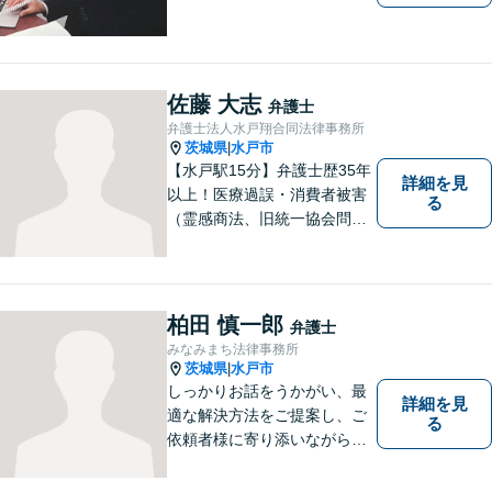
佐藤 大志
弁護士
弁護士法人水戸翔合同法律事務所
茨城県
水戸市
|
【水戸駅15分】弁護士歴35年
詳細を見
以上！医療過誤・消費者被害
る
（霊感商法、旧統一協会問題
を含む）・相続に注力する弁
護士。皆様の権利を守るた
め、日々勉強、積極的に行動
し、解決へと導いてまいりま
柏田 慎一郎
弁護士
す。お気軽にご相談くださ
みなみまち法律事務所
い。【メール24時間受付中】
茨城県
水戸市
|
しっかりお話をうかがい、最
詳細を見
適な解決方法をご提案し、ご
る
依頼者様に寄り添いながら全
力でサポートいたします。 お
気軽にご相談ください。