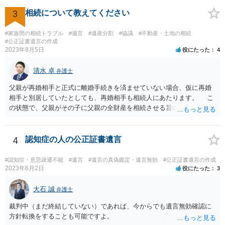
ご回答にもありますが， 代理人弁護士をたてて，その弁護士から相手
方に対して， ・相続に関する主張は法的根拠がなく，一切応じないこ
3
相続について教えてください
と ・今後一切の連絡をしてこないでほしいこと ・連絡を継続してくる
ようであれば警察への通報や法的措置も辞さないこと などを記載した
#家族間の相続トラブル
#遺言
#遺産分割
#協議
#不動産・土地の相続
書面を発送してもらうことがよろしいように思います。
#公正証書遺言の作成
2023年8月5日
役にたった
4
清水 卓
弁護士
父親が再婚相手と正式に離婚手続きを済ませていない場合、仮に再婚
相手と別居していたとしても、再婚相手も相続人にあたります。 こ
の状態で、父親がその子に父親の全財産を相続させる旨の公正証書遺
言を残した場合、一旦は子が父親の全財産を相続することになります
が、再婚相手の遺留分を侵害しているため、再婚相手から相続人
（子）に対して遺留分侵害額請求権が行使される可能性があります。
4
認知症の人の公正証書遺言
お悩みのようであれば、問題の当事者であるお父様本人がお住まい
の地域等の弁護士に直接相談してみるのが望ましいように思います。
#認知症・意思疎通不能
#遺言
#遺言の真偽鑑定・遺言無効
#公正証書遺言の作成
【参考】民法 （遺留分侵害額の請求） 第千四十六条 遺留分権利者及
2023年6月2日
役にたった
3
びその承継人は、受遺者（特定財産承継遺言により財産を承継し又は
相続分の指定を受けた相続人を含む。以下この章において同じ。）又
大石 誠
弁護士
は受贈者に対し、遺留分侵害額に相当する金銭の支払を請求すること
裁判中（まだ終結していない）であれば、今からでも遺言無効確認に
ができる。
方針転換をすることも可能ですよ。