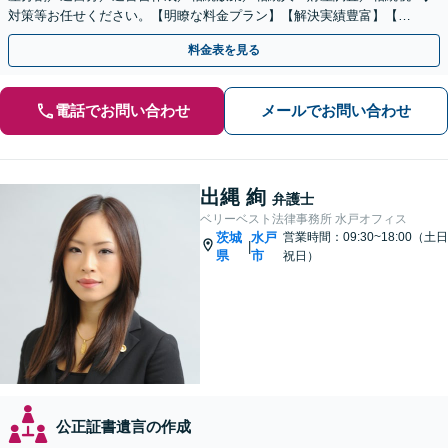
対策等お任せください。【明瞭な料金プラン】【解決実績豊富】【電
話相談可】
料金表を見る
電話でお問い合わせ
メールでお問い合わせ
出縄 絢
弁護士
ベリーベスト法律事務所 水戸オフィス
茨城
水戸
営業時間：09:30~18:00（土日
|
県
市
祝日）
公正証書遺言の作成