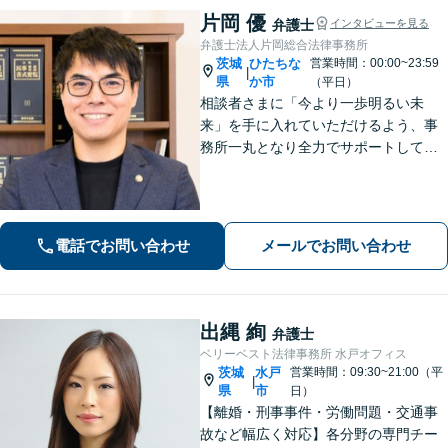
片岡 優
弁護士
インタビューを見る
弁護士法人片岡総合法律事務所
茨城
ひたちな
営業時間：00:00~23:59
|
県
か市
（平日）
相談者さまに「今より一歩明るい未
来」を手に入れていただけるよう、事
務所一丸となり全力でサポートしてま
いります。独自の経営顧問サービスを
提供する企業法務／税理士の資格を活
かした相続関連業務／交通事故などに
幅広く対応します【初回相談無料】
電話でお問い合わせ
メールでお問い合わせ
【土日祝対応可】
出縄 絢
弁護士
ベリーベスト法律事務所 水戸オフィス
茨城
水戸
営業時間：09:30~21:00（平
|
県
市
日）
【離婚・刑事事件・労働問題・交通事
故など幅広く対応】各分野の専門チー