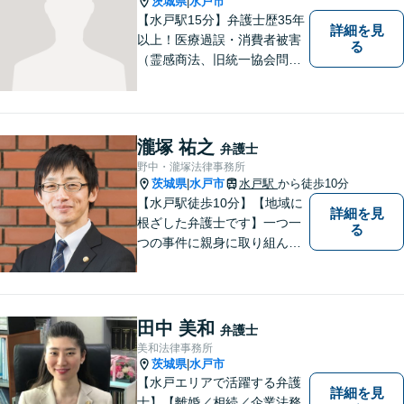
茨城県
水戸市
|
【水戸駅15分】弁護士歴35年
詳細を見
以上！医療過誤・消費者被害
る
（霊感商法、旧統一協会問題
を含む）・相続に注力する弁
護士。皆様の権利を守るた
め、日々勉強、積極的に行動
し、解決へと導いてまいりま
瀧塚 祐之
弁護士
す。お気軽にご相談くださ
野中・瀧塚法律事務所
い。【メール24時間受付中】
茨城県
水戸市
水戸駅
から徒歩10分
|
【水戸駅徒歩10分】【地域に
詳細を見
根ざした弁護士です】一つ一
る
つの事件に親身に取り組んで
いくことを心がけています。
【開設55年以上の法律事務
所】相談者の意向をきちんと
把握した上で、正当な権利を
田中 美和
弁護士
守るために丁寧な対応を致し
美和法律事務所
ます。
茨城県
水戸市
|
【水戸エリアで活躍する弁護
詳細を見
士】【離婚／相続／企業法務