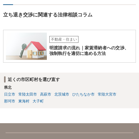
く異議を述べる 大家側（賃貸人側）に正当の事由が認めらるか疑問
のあるご事案かと思います。更新拒絶に正当の事由がない場合、大家
側（賃貸人側）が、更新の予定されている普通賃貸借契約から更新の
立ち退き交渉に関連する法律相談コラム
ない定期借家契約に一方的に切り替えることはできません。ただし、
正当の事由がない場合でも、賃借人側の同意があれば、定期借家契約
への切り替えも可能です。そのため、仲介会社側は、何とか、賃借人
側（あなた側）から同意を取り付けようとしているものと思われま
不動産・住まい
す。 （建物賃貸借契約の更新等） 第二十六条 建物の賃貸借について
明渡請求の流れ｜家賃滞納者への交渉、
期間の定めがある場合において、当事者が期間の満了の一年前から六
強制執行を適切に進める方法
月前までの間に相手方に対して更新をしない旨の通知又は条件を変更
しなければ更新をしない旨の通知をしなかったときは、従前の契約と
同一の条件で契約を更新したものとみなす。ただし、その期間は、定
めがないものとする。 ２ 前項の通知をした場合であっても、建物の
近くの市区町村を選び直す
賃貸借の期間が満了した後建物の賃借人が使用を継続する場合におい
県北
て、建物の賃貸人が遅滞なく異議を述べなかったときも、同項と同様
とする。 （建物賃貸借契約の更新拒絶等の要件） 第二十八条 建物の
日立市
常陸太田市
高萩市
北茨城市
ひたちなか市
常陸大宮市
賃貸人による第二十六条第一項の通知又は建物の賃貸借の解約の申入
那珂市
東海村
大子町
れは、建物の賃貸人及び賃借人（転借人を含む。以下この条において
同じ。）が建物の使用を必要とする事情のほか、建物の賃貸借に関す
る従前の経過、建物の利用状況及び建物の現況並びに建物の賃貸人が
建物の明渡しの条件として又は建物の明渡しと引換えに建物の賃借人
に対して財産上の給付をする旨の申出をした場合におけるその申出を
考慮して、正当の事由があると認められる場合でなければ、すること