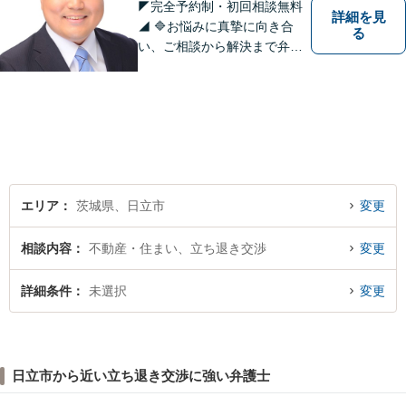
◤完全予約制・初回相談無料
詳細を見
◢ 🔷お悩みに真摯に向き合
る
い、ご相談から解決まで弁護
士がサポートいたします。誠
実さと経験で支えます。🔷不
安な日々を終わらせるために
安心の第一歩を踏み出しまし
ょう。お気軽にお問い合わせ
ください。
エリア
茨城県、日立市
変更
相談内容
不動産・住まい、立ち退き交渉
変更
詳細条件
未選択
変更
日立市から近い立ち退き交渉に強い弁護士