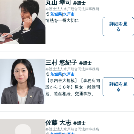
丸山 幸司
弁護士
弁護士法人水戸翔合同法律事務所
茨城県
水戸市
|
情熱を一番大切に
詳細を見
る
三村 悠紀子
弁護士
弁護士法人水戸翔合同法律事務所
茨城県
水戸市
|
【県内最大規模】【事務所開
詳細を見
設から３８年】男女・離婚問
る
題、遺産相続、交通事故、労
働問題、刑事事件などさまざ
まな法律トラブルに対応する
地域密着の女性弁護士。お困
りごとがあればお気軽にご相
佐藤 大志
弁護士
談ください！お一人おひとり
弁護士法人水戸翔合同法律事務所
に誠実に向き合います。