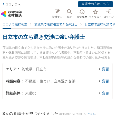
弁護士の方はこちら
ココナラへ
投稿する
探す
閲覧履歴
マイリスト
ログイン
ココナラ法律相談
茨城県で法律相談できる弁護士
日立市で法律相談で
日立市の立ち退き交渉に強い弁護士
茨城県の日立市で立ち退き交渉に強い弁護士が3名見つかりました。初回面談無
料や休日面談に対応している弁護士なども掲載中。不動産・住まいに関係する
立ち退き交渉や家賃交渉、不動産契約解除等の細かな分野での絞り込み検索も
でき便利です。特に弁護士法人長瀬総合法律事務所 日立支所の田中 佑樹弁護士
や弁護士法人片岡総合法律事務所 日立事務所の髙梨 亮輔弁護士、弁護士法人長
エリア
茨城県、日立市
変更
瀬総合法律事務所 日立支所の竹内 聡弁護士のプロフィール情報や弁護士費用、
強みなどが注目されています。『日立市で土日や夜間に発生した立ち退き交渉
相談内容
不動産・住まい、立ち退き交渉
変更
のトラブルを今すぐに弁護士に相談したい』『立ち退き交渉のトラブル解決の
実績豊富な近くの弁護士を検索したい』『初回相談無料で立ち退き交渉を法律
相談できる日立市内の弁護士に相談予約したい』などでお困りの相談者さんに
詳細条件
未選択
変更
おすすめです。
3
人の弁護士が見つかりました
(検索結果について詳しくは
こちら
)