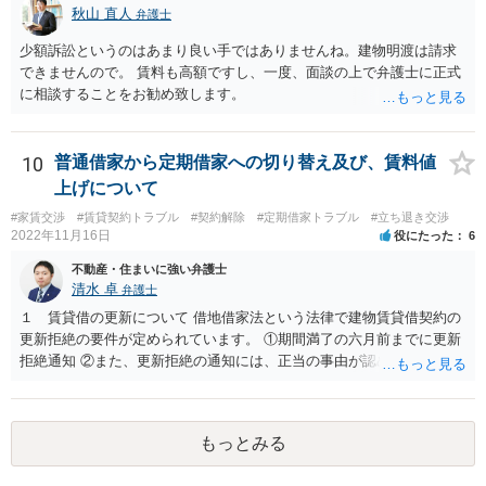
秋山 直人
弁護士
少額訴訟というのはあまり良い手ではありませんね。建物明渡は請求
できませんので。 賃料も高額ですし、一度、面談の上で弁護士に正式
に相談することをお勧め致します。
10
普通借家から定期借家への切り替え及び、賃料値
上げについて
#家賃交渉
#賃貸契約トラブル
#契約解除
#定期借家トラブル
#立ち退き交渉
2022年11月16日
役にたった
6
不動産・住まいに強い弁護士
清水 卓
弁護士
１ 賃貸借の更新について 借地借家法という法律で建物賃貸借契約の
更新拒絶の要件が定められています。 ①期間満了の六月前までに更新
拒絶通知 ②また、更新拒絶の通知には、正当の事由が認められる必要
があります。この正当の事由は、賃貸人の建物使用を必要とする事情•
賃借人の建物使用を必要とする事情のほか、従前の経過，建物の利用
状況，建物の現況，いわゆる立退料の申出を考慮して判断するものと
もっとみる
されています。 ③更新拒絶通知がされた場合でも、賃貸借期間満了満
了後も賃借人が建物の使用を継続する場合には、賃借人に対し遅滞な