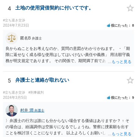
4
土地の使用貸借契約に付いてです。
#立ち退き交渉
2024年7月23日
役にたった
8
匿名B
弁護士
良からぬことをお考えなのか、質問の意図がわかりかねます。 ・「期
限に返せなく成る様な使用はしてはいけない責任や義務」 用法順守義
務が明文規定であります。 その関係で、期間満了前であっても、契約
解除されることが考えられます。 （借主による使用及び収益） 第五百
九十四条 借主は、契約又はその目的物の性質によって定まった用法
に従い、その物の使用及び収益をしなければならない。 ２ 借主は、
5
弁護士と連絡が取れない
貸主の承諾を得なければ、第三者に借用物の使用又は収益をさせるこ
とができない。 ３ 借主が前二項の規定に違反して使用又は収益をし
#立ち退き交渉
#刑事裁判
たときは、貸主は、契約の解除をすることができる。
2024年3月5日
役にたった
9
村井 潤
弁護士
〉弁護士の行方は誰にも分からない場合する価値はありますか？ ↑ そ
の場合は、紛議調停は空振りになるでしょうね。警察に捜索願を出す
ことを検討頂くことになります。 以上よろしくお願いします。同業者