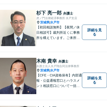
杉下 亮一郎
弁護士
虎ノ門法律経済事務所 水戸支店
茨城県
水戸市
|
【初回相談無料】【夜間／休
詳細を見
日相談可】裁判所近くに事務
る
所を構えています。ご来所・
ご相談しやすい環境を整えて
おりますので、お気軽にご相
談ください。ご依頼者様とと
もに最善の解決を目指しま
木南 貴幸
弁護士
す。
弁護士法人水戸翔合同法律事務所
茨城県
水戸市
|
【CFE・CIA資格保有】内部通
詳細を見
報・公益通報窓口とハラスメ
る
ント相談窓口について一括対
応いたします【従業員500名
超の内部通報窓口業務経験】