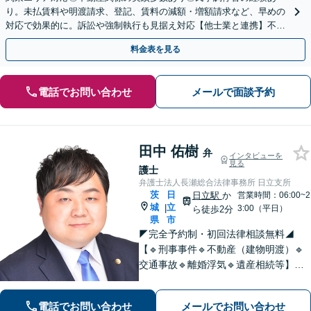
り。未払賃料や明渡請求、登記、賃料の減額・増額請求など、早めの
対応で効果的に。訴訟や強制執行も見据え対応【他士業と連携】不動
産登記・税関係も対応！十数年前の仮登記抹消請求の実績も◎
料金表を見る
電話でお問い合わせ
メールで面談予約
田中 佑樹
弁
インタビューを
見る
護士
弁護士法人長瀬総合法律事務所 日立支所
茨
日
日立駅
か
営業時間：06:00~2
城
立
|
3:00（平日）
ら徒歩2分
県
市
◤完全予約制・初回法律相談無料◢
【🔹刑事事件🔹不動産（建物明渡）🔹
交通事故🔹離婚浮気🔹遺産相続等】当
事務所には各分野に力を入れている弁
護士が、あなたの問題を親身になって
電話でお問い合わせ
メールでお問い合わせ
サポートいたします。まずはじっくり