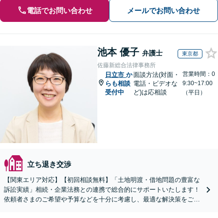
電話でお問い合わせ
メールでお問い合わせ
池本 優子
弁護士
東京都
佐藤新総合法律事務所
営業時間：0
日立市
か
面談方法(対面・
らも相談
電話・ビデオな
9:30~17:00
受付中
ど)は応相談
（平日）
立ち退き交渉
【関東エリア対応】【初回相談無料】「土地明渡・借地問題の豊富な
訴訟実績」相続・企業法務との連携で総合的にサポートいたします！
依頼者さまのご希望や予算などを十分に考慮し、最適な解決策をご提
案「訴訟にまで発展する複雑な案件もお任せください」