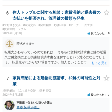
の謎過ぎる行動で大変なことになり申し訳ないのですが、これにて終
了させてください。
6
住人トラブルに関する相談：家賃滞納と退去費の
支払いを拒否され、管理鍵の横領も発生
#立ち退き交渉
#家賃交渉
#契約解除
#賃料回収
#オーナー・売主側
#賃貸契約トラブル
2024年5月18日
役にたった
8
匿名A
弁護士
転居先がわかっているのであれば、 そちらに賃料の請求書と鍵の返還
又は鍵交換による損害賠償請求書を送付するという対応になるでしょ
う。 転居先がわからない場合ですが、知人ということで、連絡がつく
のであれば、そちらに連絡をしてという形ですが、知人間ということ
で、適切な対応が望めない場合は、債権回収を弁護士に依頼すること
をご検討ください。
7
家賃滞納による建物明渡請求、和解の可能性と対
策
#契約解除
#立ち退き交渉
#賃料回収
2024年5月15日
役にたった
7
不動産・住まいに強い弁護士
西谷 拓哉
弁護士