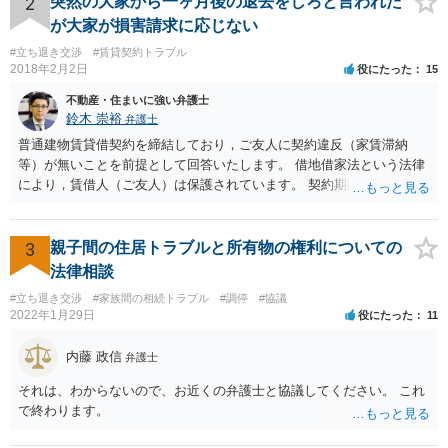
2
突然の大家から一ヶ月後の退去をしろと言われた
かなり少ないケースといえますので、立退請求は棄却、または相当程
が大家が損害請求に応じない
度の立退料を提示しないと立退請求は認められないと思います。た
#立ち退き交渉
#賃貸契約トラブル
だ、裁判となった場合は、費用はかかりますが、弁護士を立てること
2018年2月2日
役にたった
15
をおすすめします。 頑張ってください！
不動産・住まいに強い弁護士
鈴木 崇裕
弁護士
普通建物賃貸借契約を締結しており，ご友人に契約違反（家賃滞納
等）が無いことを前提として回答いたします。 借地借家法という法律
により，賃借人（ご友人）は保護されています。 契約期間途中であれ
ば，賃貸人が何を言おうと（契約書にどう書いてあろうと），契約を
一方的に終了させられてしまうことはありません。 さらに，契約期間
が満了するときであっても， 建物の老朽化が著しいとか，賃貸人（大
3
親子間の住居トラブルと所有物の権利についての
家さん）の居宅が無くなってしまったというような事情がない限り，
法律相談
賃貸借契約は更新されます。 したがって，ご友人は，大家さんの要望
#立ち退き交渉
#家族間の相続トラブル
#調停
#協議
に応える必要はありません。 ご友人としては， Ａ 退去しないと主張
2022年1月29日
役にたった
11
する Ｂ 退去しても良いが，相応の立退料を支払ってもらう という，
いずれかの選択肢をとることができます。さらに，Ｂの亜種として
内藤 政信
弁護士
Ｃ 退去の時期をたとえば半年先として，それまでの期間の賃料を免
除してもらう という方法もあり得るかもしれません（実質的には半年
それは、わからないので、お近くの弁護士と協議してください。 これ
分の立退き料をもらったことになります。）。 ストレスで体調を崩さ
で終わります。
れるのもよろしくないですから，費用の面で折り合いがつけば，弁護
士に交渉を代理してもらっても良いように思います。