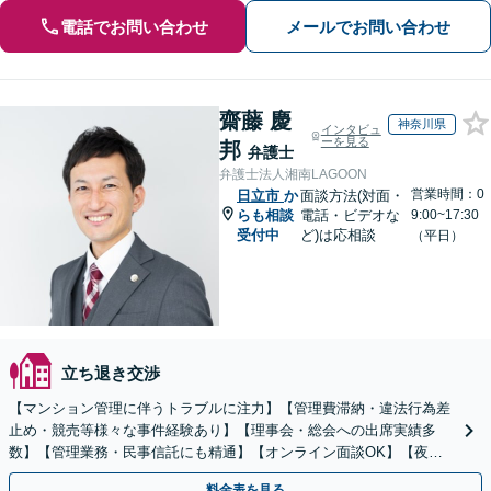
電話でお問い合わせ
メールでお問い合わせ
齋藤 慶
神奈川県
インタビュ
ーを見る
邦
弁護士
弁護士法人湘南LAGOON
営業時間：0
日立市
か
面談方法(対面・
らも相談
電話・ビデオな
9:00~17:30
受付中
ど)は応相談
（平日）
立ち退き交渉
【マンション管理に伴うトラブルに注力】【管理費滞納・違法行為差
止め・競売等様々な事件経験あり】【理事会・総会への出席実績多
数】【管理業務・民事信託にも精通】【オンライン面談OK】【夜
間・休日相談可】
料金表を見る