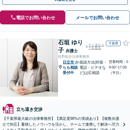
電話でお問い合わせ
メールでお問い合わせ
石垣 ゆり
千葉県
インタビュ
ーを見る
子
弁護士
佐野総合法律事務所
営業時間：0
日立市
か
面談方法(対面・
らも相談
電話・ビデオな
9:00~17:00
受付中
ど)は応相談
（平日）
立ち退き交渉
【千葉県最大級の法律事務所】【満足度98%の実績あり】【複数弁護
士で対応】蓄積したノウハウを活かし、チームで連携して解決へ尽力