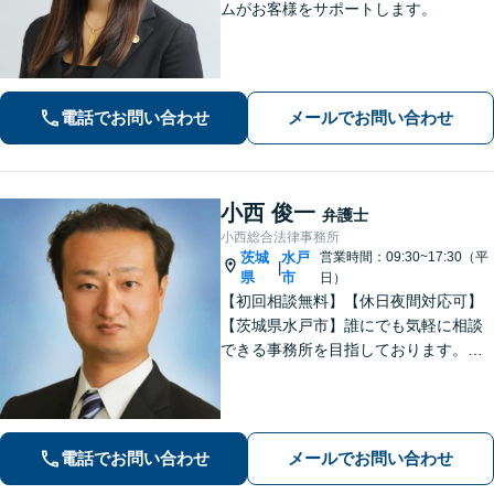
ムがお客様をサポートします。
電話でお問い合わせ
メールでお問い合わせ
小西 俊一
弁護士
小西総合法律事務所
茨城
水戸
営業時間：09:30~17:30（平
|
県
市
日）
【初回相談無料】【休日夜間対応可】
【茨城県水戸市】誰にでも気軽に相談
できる事務所を目指しております。依
頼者の方の費用対効果の観点からもご
納得の行くまでご説明をいたします。
お困りのことがございましたらお気軽
にご相談ください。
電話でお問い合わせ
メールでお問い合わせ