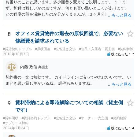
お困りのことと思います。多少順番を変えてご説明します。 １・ま
ず、和解は難しいかの点ですが、何とも言い難いところがあります。
どの程度の額を滞納したのか分かりませんが、３ヶ月分以上滞納した
り、これまで繰り返し賃料滞納があったりすると、 信頼関係が破壊さ
れたと評価され、来月払えるからと言って、大家があなたとの賃貸借
契約が解約できることに変わりなくなってしまうからです。 そのよう
8
オフィス賃貸物件の退去の原状回復で、必要ない
な場合、相手が、「もう出て行って欲しい」と考えていれば、引き続
修繕費を請求されている
き居住する前提での和解は難しい可能性があります。 ２・弁護士が事
#賃貸契約トラブル
#原状回復
#立ち退き交渉
#住民・入居者・買主側
#契約解除
件の見通しをたてるにも、賃料滞納状況で見立てが変わりますし、そ
2018年10月7日
役にたった
7
もそも賃料滞納状況によってはご希望に沿える活動を保障できず、 依
頼を受けられないかもしれないです。依頼を受けるにしても厳しめの
内藤 政信
弁護士
リスクを踏まえた上でのものとなる可能性があります。 定型的な事件
依頼となるかもわからず、着手金額もなんともいえないと思います。
契約書の一文は無効です。 ガイドラインに沿ってやればいいです。 い
複数事務所にあたり、着手金額を確認されるとよいと思います。 ３・
まどき悪い貸し主がいるね。 調停もありますね。
弁護士が依頼を受ければ代わりに裁判所とのやりとりを行うことが可
能です。双方に弁護士がついていればウェブ会議で裁判を実施する場
合もあるでしょう。 ただし、ご本人さんも同行してもらう必要が和解
9
賃料滞納による即時解除についての相談（貸主側
協議の場合だとあると思います。
です）
#賃料回収
#賃貸契約トラブル
#立ち退き交渉
#オーナー・売主側
#契約解除
#サブリース解約
2024年2月24日
役にたった
4