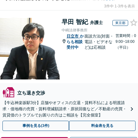
3件中 1-3件を表示
早田 智紀
弁護士
東京都
中嶋法律事務所
営業時間：0
日立市
か
面談方法(対面・
らも相談
電話・ビデオな
9:00~18:00
受付中
ど)は応相談
（平日）
立ち退き交渉
【牛込神楽坂駅3分】店舗やオフィスの立退・賃料不払による明渡請
求・借地権の売買・賃料増減額請求・原状回復など／不動産の売買・
賃貸借のトラブルでお困りの方はご相談を【完全個室】
事例を見る(3件)
料金表を見る