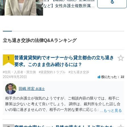
る
など】女性弁護士複数所属／
多岐にわたる分野で解決実績
あり。皆様の新たな一歩を支
援すべく、多面的にサポート
いたします。お困りごとがあ
ればお気軽にご相談くださ
立ち退き交渉の法律Q&Aランキング
い。
1
普通賃貸契約でオーナーから貸主都合の立ち退き
要求。このまま住み続けるには？
#住民・入居者・買主側
#賃貸契約トラブル
#立ち退き交渉
2024年9月20日
役にたった
22
田嶋 祥宏
弁護士
相手方の弁護士が強気のようですが、ご相談内容の限りでは、相手に
勝算は少ないと考えて良いでしょう。 調停は、裁判所を介した話し合
いの場に過ぎませんので、相手の一方的な要求に応じる必要はなく、
妥協もしてはいけません。調停委員から意に沿わない調停案を示され
ても拒否して大丈夫です。納得いかない場合は調停不調で終了にして
もらうと良いです。 そうすると裁判になりますが、相手に正当事由が