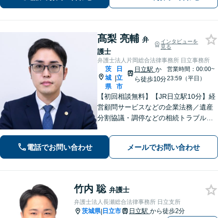
お話しをお聞かせください。
髙梨 亮輔
弁
インタビューを
見る
護士
弁護士法人片岡総合法律事務所 日立事務所
茨
日
日立駅
か
営業時間：00:00~
城
立
|
23:59（平日）
ら徒歩10分
県
市
【初回相談無料】【JR日立駅10分】経
営顧問サービスなどの企業法務／遺産
分割協議・調停などの相続トラブルや
手続き／自己破産・任意整理など借金
問題を中心に、幅広くご相談を承りま
電話でお問い合わせ
メールでお問い合わせ
す【土日祝対応可】分かりやすく丁寧
な対応を心がけ、最善の解決を目指し
ます
竹内 聡
弁護士
弁護士法人長瀬総合法律事務所 日立支所
茨城県
日立市
日立駅
から徒歩2分
|