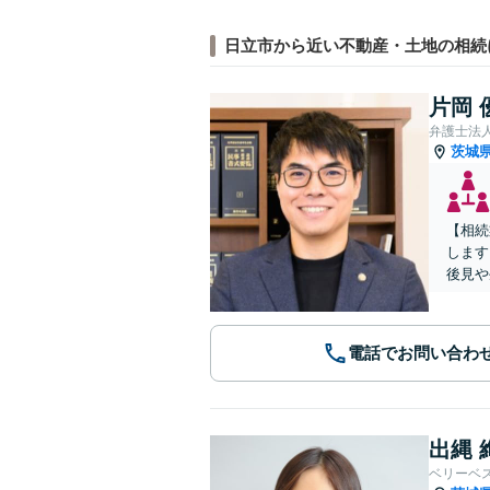
日立市から近い不動産・土地の相続
片岡 
弁護士法
茨城
【相続
します
後見や
電話でお問い合わ
出縄 
ベリーベ