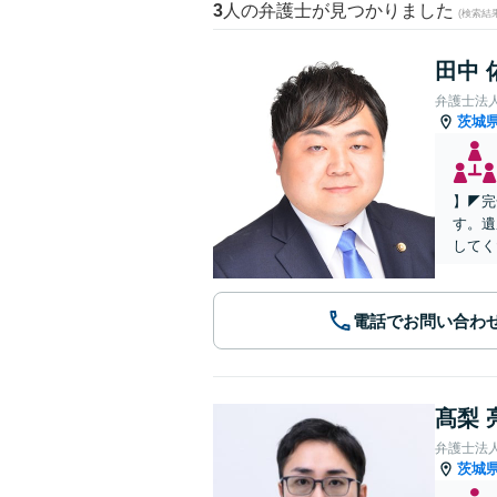
3
人の弁護士が見つかりました
(検索結
田中 
弁護士法
茨城
】◤完
す。遺
してく
電話でお問い合わ
髙梨 
弁護士法
茨城