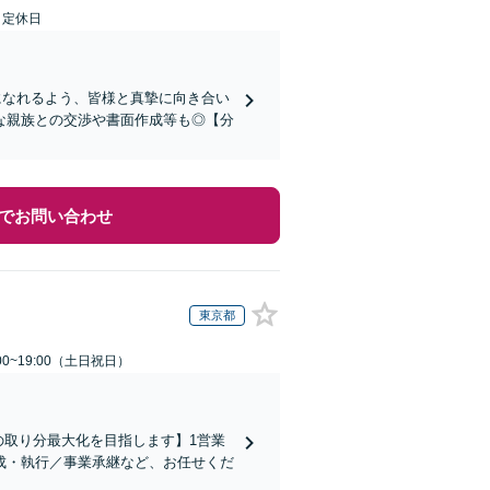
日定休日
になれるよう、皆様と真摯に向き合い
な親族との交渉や書面作成等も◎【分
でお問い合わせ
東京都
00~19:00（土日祝日）
の取り分最大化を目指します】1営業
成・執行／事業承継など、お任せくだ