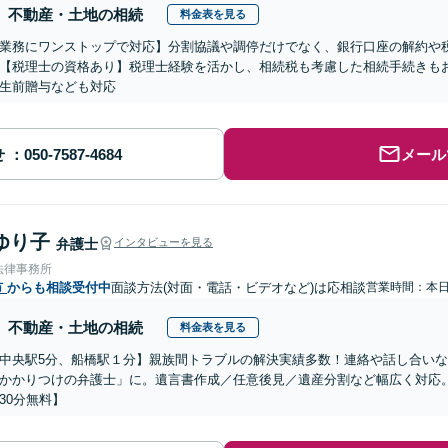
不動産・土地の相続
料金表を見る
業務にワンストップで対応】分割協議や調停だけでなく、銀行口座の解約や
【税理士の資格あり】税理士経験を活かし、相続税も考慮した相続手続きも
生前贈与なども対応
せ
メール
ゆり子
弁護士
インタビューを見る
法律事務所
市
からも相談受付中
面談方法(対面・電話・ビデオなど)は応相談
営業時間：本
不動産・土地の相続
料金表を見る
中央駅5分、船橋駅１分】親族間トラブルの解決実績多数！連絡や話し合い
かかりつけの弁護士」に。遺言書作成／任意後見／遺産分割など幅広く対応
30分無料】