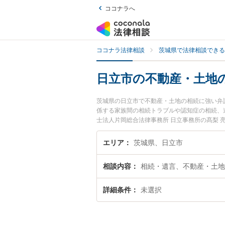
ココナラへ
ココナラ法律相談
茨城県で法律相談できる
日立市の不動産・土地
茨城県の日立市で不動産・土地の相続に強い弁
係する家族間の相続トラブルや認知症の相続、
士法人片岡総合法律事務所 日立事務所の髙梨 
す。『日立市で土日や夜間に発生した不動産・
い』『初回相談無料で不動産・土地の相続を法
エリア
茨城県、日立市
相談内容
相続・遺言、不動産・土地
詳細条件
未選択