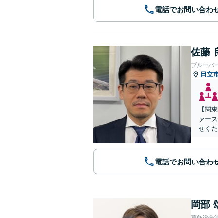
電話でお問い合わ
佐藤 
ブルーバ
日立
【関東
ァース
せくだ
電話でお問い合わ
岡部 
葛飾総合