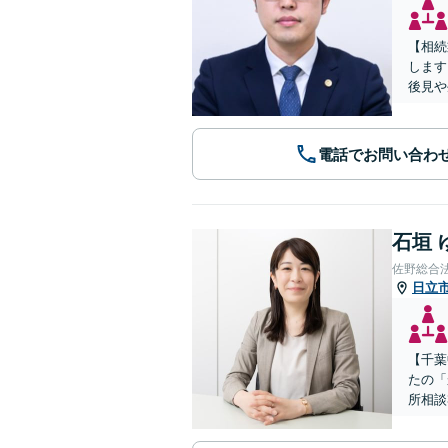
【相続
します
後見や
電話でお問い合わ
石垣 
佐野総合
日立
【千葉
たの「
所相談