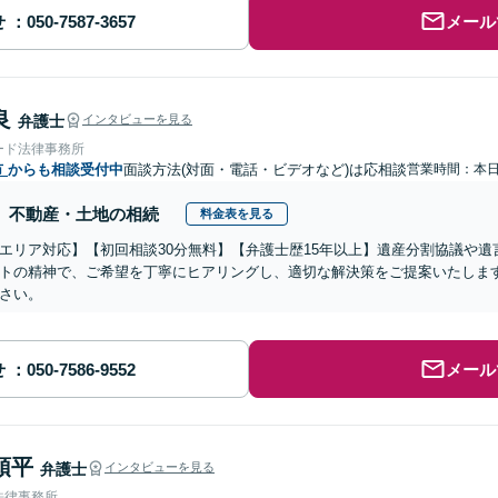
せ
メール
良
弁護士
インタビューを見る
ード法律事務所
市
からも相談受付中
面談方法(対面・電話・ビデオなど)は応相談
営業時間：本
不動産・土地の相続
料金表を見る
エリア対応】【初回相談30分無料】【弁護士歴15年以上】遺産分割協議や
トの精神で、ご希望を丁寧にヒアリングし、適切な解決策をご提案いたしま
さい。
せ
メール
頌平
弁護士
インタビューを見る
法律事務所