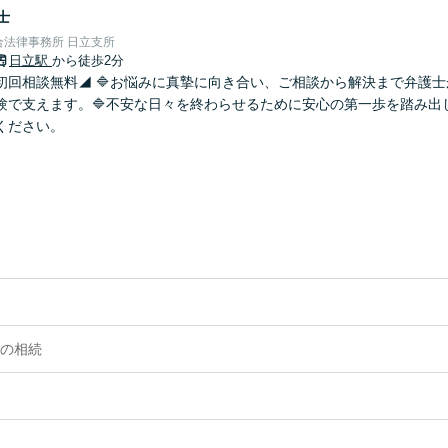
士
法律事務所 日立支所
日立駅
から徒歩2分
初回相談無料◢ 🔷お悩みに真摯に向き合い、ご相談から解決まで弁護
験で支えます。🔷不安な日々を終わらせるために安心の第一歩を踏み出
ください。
の相続