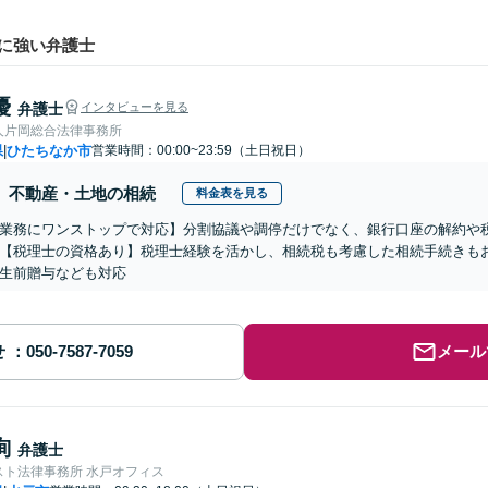
に強い弁護士
優
弁護士
インタビューを見る
人片岡総合法律事務所
県
ひたちなか市
営業時間：00:00~23:59（土日祝日）
|
不動産・土地の相続
料金表を見る
業務にワンストップで対応】分割協議や調停だけでなく、銀行口座の解約や
【税理士の資格あり】税理士経験を活かし、相続税も考慮した相続手続きも
生前贈与なども対応
せ
メール
絢
弁護士
スト法律事務所 水戸オフィス