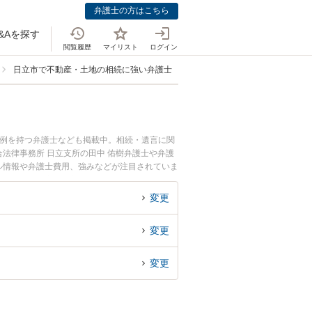
弁護士の方はこちら
&Aを探す
閲覧履歴
マイリスト
ログイン
日立市で不動産・土地の相続に強い弁護士
事例を持つ弁護士なども掲載中。相続・遺言に関
法律事務所 日立支所の田中 佑樹弁護士や弁護
ール情報や弁護士費用、強みなどが注目されていま
ラブル解決の実績豊富な近くの弁護士を検索した
すすめです。
変更
変更
変更