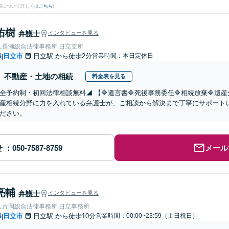
果について詳しくは
こちら
)
佑樹
弁護士
インタビューを見る
人長瀬総合法律事務所 日立支所
県
日立市
日立駅
から徒歩2分
営業時間：本日定休日
|
不動産・土地の相続
料金表を見る
全予約制・初回法律相談無料◢ 【🔷遺言書🔷死後事務委任🔷相続放棄🔷
産相続分野に力を入れている弁護士が、ご相談から解決まで丁寧にサポート
ださい。
せ
メール
亮輔
弁護士
インタビューを見る
人片岡総合法律事務所 日立事務所
県
日立市
日立駅
から徒歩10分
営業時間：00:00~23:59（土日祝日）
|