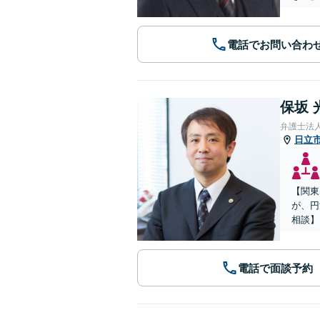
電話でお問い合わ
保坂 
弁護士法
日立
【関東
が、円
相談】
電話で面談予約