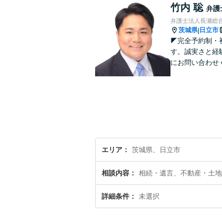
竹内 聡
弁護
弁護士法人長瀬総合
茨城県
日立市
|
◤完全予約制・
す。誠実さと経
にお問い合わせ
エリア
茨城県、日立市
相談内容
相続・遺言、不動産・土地
詳細条件
未選択