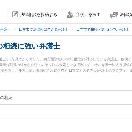
法律相談を投稿する
弁護士を探す
法律Q
弁護士
日立市で法律相談できる弁護士
日立市で相続・遺言に強い弁護士
の相続に強い弁護士
護士が3名見つかりました。初回面談無料や休日面談に対応している弁護士、解決
遺産分割等の細かな分野での絞り込み検索もでき便利です。特に弁護士法人長瀬総合
亮輔弁護士、弁護士法人長瀬総合法律事務所 日立支所の竹内 聡弁護士のプロフィ
土地の相続のトラブルを今すぐに弁護士に相談したい』『不動産・土地の相続のト
律相談できる日立市内の弁護士に相談予約したい』などでお困りの相談者さんにお
の相続