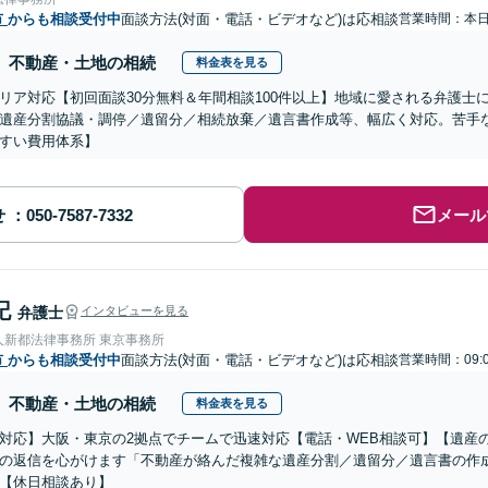
市
からも相談受付中
面談方法(対面・電話・ビデオなど)は応相談
営業時間：本
不動産・土地の相続
料金表を見る
リア対応【初回面談30分無料＆年間相談100件以上】地域に愛される弁護士
遺産分割協議・調停／遺留分／相続放棄／遺言書作成等、幅広く対応。苦手
すい費用体系】
せ
メール
記
弁護士
インタビューを見る
人新都法律事務所 東京事務所
市
からも相談受付中
面談方法(対面・電話・ビデオなど)は応相談
営業時間：09:
不動産・土地の相続
料金表を見る
対応】大阪・東京の2拠点でチームで迅速対応【電話・WEB相談可】【遺産
の返信を心がけます「不動産が絡んだ複雑な遺産分割／遺留分／遺言書の作
【休日相談あり】