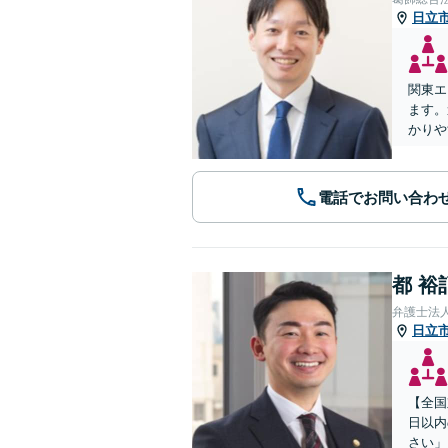
日立
関東エ
ます。
かりや
電話でお問い合わ
都 裕
弁護士法
日立
【全国
日以内
さい」