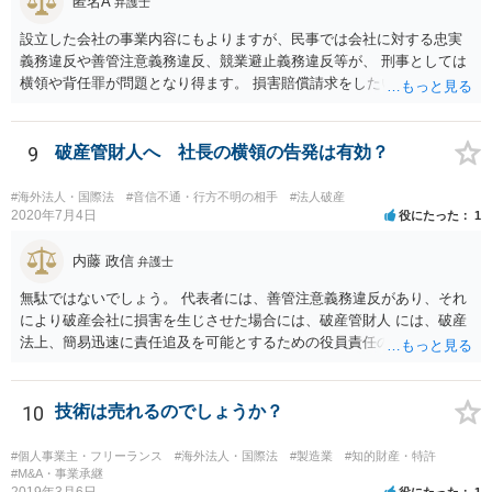
匿名A
弁護士
設立した会社の事業内容にもよりますが、民事では会社に対する忠実
義務違反や善管注意義務違反、競業避止義務違反等が、 刑事としては
横領や背任罪が問題となり得ます。 損害賠償請求をしたいのか、刑事
事件として警察に捜査してもらいたいのか、取締役を解任したいのか
等、ご希望によって進め方や必要な証拠が変わってきますので、速や
かにお近くの法律事務所に直接ご相談いただくことをおすすめいたし
9
破産管財人へ 社長の横領の告発は有効？
ます。
#海外法人・国際法
#音信不通・行方不明の相手
#法人破産
2020年7月4日
役にたった
1
内藤 政信
弁護士
無駄ではないでしょう。 代表者には、善管注意義務違反があり、それ
により破産会社に損害を生じさせた場合には、破産管財人 には、破産
法上、簡易迅速に責任追及を可能とするための役員責任の査定申立て
の手続が用意されてい るからです。（破産法178条）。
10
技術は売れるのでしょうか？
#個人事業主・フリーランス
#海外法人・国際法
#製造業
#知的財産・特許
#M&A・事業承継
2019年3月6日
役にたった
1