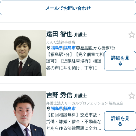
寧にサポートいたします【地元・福島
メールでお問い合わせ
市出身の弁護士】
遠田 智也
弁護士
えんだ法律事務所
福島県
福島市
福島駅
から徒歩7分
|
【福島駅7分】【完全個室で相
詳細を見
談可】【近隣駐車場有】相談
る
者の声に耳を傾け、丁寧にわ
かりやすい説明を心がけてお
ります。 相談後やトラブルが
解決した際、「相談してよか
吉野 秀信
った」と思っていただけるよ
弁護士
うに全力を尽くしていきま
弁護士法人リーガルプロフェッション 福島支店
す。
福島県
福島市
|
【初回相談無料】交通事故・
詳細を見
労働・離婚・借金・不動産な
る
どあらゆる法律問題に全力を
尽くします。ご相談者様に寄