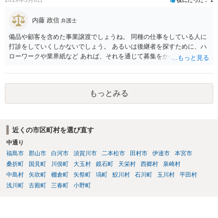
内藤 政信
弁護士
備品や顧客を含めた事業譲渡でしょうね。 同種の仕事をしている人に
打診をしていくしかないでしょう。 あるいは後継者を探すために、ハ
ローワークや業界紙など あれば、それを通じて募集をかけてみるか。
もっとみる
近くの市区町村を選び直す
中通り
福島市
郡山市
白河市
須賀川市
二本松市
田村市
伊達市
本宮市
桑折町
国見町
川俣町
大玉村
鏡石町
天栄村
西郷村
泉崎村
中島村
矢吹町
棚倉町
矢祭町
塙町
鮫川村
石川町
玉川村
平田村
浅川町
古殿町
三春町
小野町