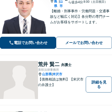
島
山
|
8:00（土日祝日）
ら徒歩4分
県
市
【離婚・刑事事件・労働問題・交通事
故など幅広く対応】各分野の専門チー
ムがお客様をサポートします。
電話でお問い合わせ
メールでお問い合わせ
荒井 賢二
弁護士
美咲法律事務所
山形県
米沢市
|
【債務相談は無料】【米沢市
詳細を見
の弁護士】
る