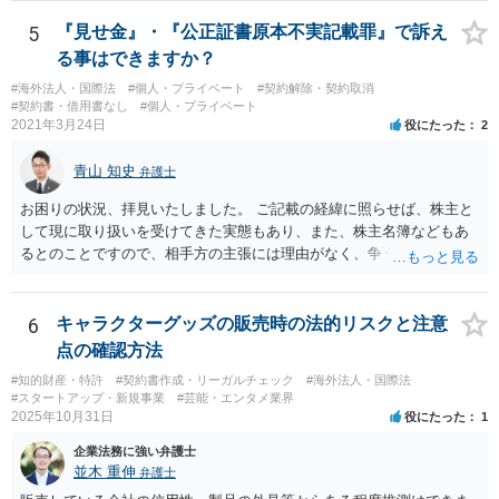
5
『見せ金』・『公正証書原本不実記載罪』で訴え
る事はできますか？
#海外法人・国際法
#個人・プライベート
#契約解除・契約取消
#契約書・借用書なし
#個人・プライベート
2021年3月24日
役にたった
2
青山 知史
弁護士
お困りの状況、拝見いたしました。 ご記載の経緯に照らせば、株主と
して現に取り扱いを受けてきた実態もあり、また、株主名簿などもあ
るとのことですので、相手方の主張には理由がなく、争う余地はある
かと思われます。 相手方が任意に主張の撤回をしないのであれば、株
主手の地位確認請求を訴訟などで実施し、正式に権利関係を明らかに
することも考えられます。 また、仮に株式の割り当てがなされていな
6
キャラクターグッズの販売時の法的リスクと注意
いとのことであれば、出資契約の前提が果たされていないことになり
点の確認方法
ますので、債務不履行を理由に契約を解除し、100万円の返金を要求す
#知的財産・特許
#契約書作成・リーガルチェック
#海外法人・国際法
ることも考えられるかと思慮いたします。 この他、持ち株比率などに
#スタートアップ・新規事業
#芸能・エンタメ業界
もよりますが、過半数を確保できるのであれば、相手方の解任請求を
2025年10月31日
役にたった
1
実施し、相手方を当該会社から排除する方法も出て着うるかと思慮い
企業法務に強い弁護士
たします。 いずれの手段をとるとしても、当時のやり取りや契約内
並木 重伸
弁護士
容、相手方の主張内容などによっても、とるべき手段が異なってきま
すので、本格的に争うことをお考えであれば、関連資料をお持ちのう