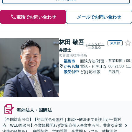
電話でお問い合わせ
メールでお問い合わせ
林田 敬吾
東京都
インタビュ
ーを見る
弁護士
玄界灘法律事務所
営業時間：09:
福島市
面談方法(対面・
からも相
電話・ビデオな
00~21:00（土
談受付中
ど)は応相談
日祝日）
海外法人・国際法
【全国対応可◎】【初回問合せ無料｜相談〜解決まで弁護士が一貫対
応｜WEB面談可】企業規模問わず対応◎個人事業主も可。豊富な企業
法務の経験あり。顧問契約、労働問題、企業間トラブル、債権回収、