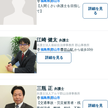
福島県
郡山市
|
【人間くさい弁護士を目指し
詳細を見
て】
る
江崎 健太
弁護士
弁護士法人葵綜合法律事務所 郡山事務所
福島県
郡山市
郡山駅
から徒歩10分
|
詳細を見る
三瓶 正
弁護士
弁護士法人アルマ郡山法律事務所
福島県
郡山市
|
【交通事故・労災被害者・残
詳細を見
業代請求、離婚、相続、不動