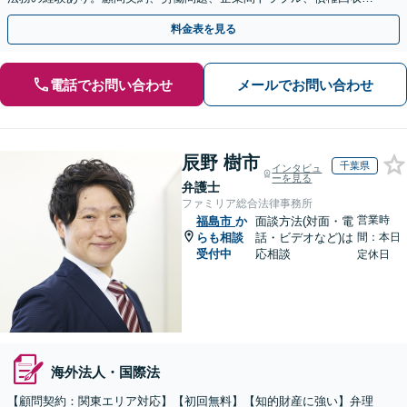
契約書のリーガルチェック等、サポートします。
料金表を見る
電話でお問い合わせ
メールでお問い合わせ
辰野 樹市
千葉県
インタビュ
ーを見る
弁護士
ファミリア総合法律事務所
営業時
福島市
か
面談方法(対面・電
らも相談
話・ビデオなど)は
間：本日
受付中
応相談
定休日
海外法人・国際法
【顧問契約：関東エリア対応】【初回無料】【知的財産に強い】弁理