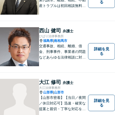
る
産トラブルは初回相談無料】
【郡山市の弁護士】交通事
故・労災・未払い残業代請求
は着手金0円です。【電話相談
も可能】
西山 健司
弁護士
ひばり法律事務所
福島県
南相馬市
|
交通事故、相続、離婚、借
詳細を見
金、刑事事件、事業者の問題
る
などあらゆる法律相談に対応
します。 法の専門知識を活か
し、あなたの権利を最大限に
守ることが第一です。 お困り
ごとがありましたら、まずは
大江 修司
弁護士
ご相談ください。
大江法律事務所
山形県
山形市
|
【山形市密着】【当日／夜間
詳細を見
／休日対応可】迅速・確実な
る
提案と親切・丁寧な対応をい
たします。必ず皆様のお力に