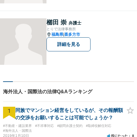
なりますので、お気軽にご相
談下さい。【法テラス利用
可】不安や問題について法的
櫛田 崇
弁護士
リスクを説明し、見通しを立
とりで法律事務所
て、より良い解決に導くお手
福島県
喜多方市
|
伝いをいたします。
詳細を見る
海外法人・国際法の法律Q&Aランキング
1
同族でマンション経営をしているが、その報酬額
の交渉をお願いすることは可能でしょうか？
#不動産・建設業界
#不祥事対応
#顧問弁護士契約
#取締役解任対応
#海外法人・国際法
2019年1月10日
役にたった
8