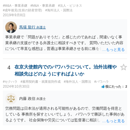
会員の個人的な理由による破談で追加的に発生した費用は会員自身が
#M&A・事業承継
#M&A・事業承継
#法人・ビジネス
負担すべきであり、仲介業者に責任がない限り、成婚料の支払いを拒
#成年後見(生前の財産管理)
#海外法人・国際法
絶することはできないと判断されています。この裁判例は、仲介業者
2019年9月8日
の責任範囲が、会員間の個人的な問題とは切り離して考えられること
を示唆しており、本件でも同様に、指輪の返還が貴社の責任範囲外の
馬場 龍行
弁護士
問題であると主張する上で参考になります。 2. 今後の対応について
相手方代理人に対し、内容証明郵便などで書面にて貴社の見解を明確
事業承継で「問題がありそうだ」と感じたのであれば，間違いなく事
に伝えることが重要です。その書面には、以下の内容を盛り込むこと
業承継の支援ができる弁護士に相談すべきです。 質問いただいた内容
が考えられます。 成婚料について: 円満な解決を優先する観点から、
について率直な感想は，普通は事業承継させる前に株をしっかり集め
経営判断として返金に応じる意向であることを伝える（ただし、法的
てから承継者に譲渡するけどな？です。承継してから株を集めなさい
には上記の裁判例のように、貴社に返金義務は無いと判断される可能
というのは無責任というほかないでしょう。 事業承継については，相
性が高いと思われます。）。 指輪代金について: 前述の通り、男性会
続税や贈与税を猶予する特別法な，遺留分について株式価格を遺留分
4
在京大使館内でのパワハラについて。治外法権や
員と女性会員との間の個人間の贈与であり、貴社に法的な返金義務は
算定基礎額から控除したり価額を相続時でなく承継時に固定したりす
相談先はどのようにすればよいか
ないことを、法的根拠と共に冷静に主張する。 「刑事訴訟」との主張
ることのできる特別法が定められています。 買い取る以外の方法につ
#セクハラ
#雇用契約書・就業規則作成
#海外法人・国際法
#パワハラ
に対して: 本件は、契約の履行や返金を巡る民事上の紛争であり、貴社
いても，株式保有割合や状況によるので，具体的に弁護士に相談され
2024年10月30日
役にたった
2
に当初から金銭を騙し取る意図（詐欺罪の構成要件である欺罔行為）
ることをお勧めします。
があったとは考えにくく、刑事事件として立件される可能性は極めて
内藤 政信
弁護士
低いと思われます。 3. 警察からの連絡について 警察は「民事不介
入」を原則としており、契約トラブルなどの個人間の紛争に介入する
労務問題は日本法が適用される可能性があるので、労働問題を得意と
ことはありません。しかし、事件性があるかどうかを判断するため
している 事務所を探すといいでしょう。 パワハラで勝訴した事例があ
に、関係者から事情を聴くことがあります。その場合には誠実な事実
るようです。 社会保険や労災については監督薯に相談してみるといい
説明を行ってください。
でしょう。