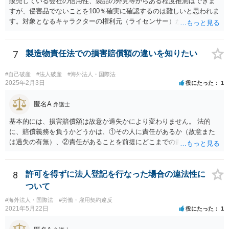
販売している会社の信用性、製品の外見等からある程度推測はできま
え、個別に弁護士にご相談をし、対策を立てていくべきと思慮いたし
すが、侵害品でないことを100％確実に確認するのは難しいと思われま
ます。
す。対象となるキャラクターの権利元（ライセンサー）がわかるので
あれば、直接権利元に確認することが考えられます。 「絵師などに依
頼し絵を作ってもらいそれを元に工場へ作成依頼などした場合」につ
いては、作ってもらった絵がオリジナルのものであれば問題はありま
7
製造物責任法での損害賠償額の違いを知りたい
せんが（ただし絵師などから権利を得ておく必要があります。）、既
存のキャラクターやそれに類似するものであれば、その権利元から許
#自己破産
#法人破産
#海外法人・国際法
諾を受けない限り著作権侵害となる可能性が高いです。
2025年2月3日
役にたった
1
匿名A
弁護士
基本的には、損害賠償額は故意か過失かにより変わりません。 法的
に、賠償義務を負うかどうかは、①その人に責任があるか（故意また
は過失の有無）、②責任があることを前提にどこまでの責任を負うべ
きか（因果関係）、という流れになっていることから、別の議論です
（厳密には、②の話の中で責任の範囲を問う過程で主観面も見るする
ので事案次第ではありますが。）。 また、海外での損害の発生の場合
8
許可を得ずに法人登記を行なった場合の違法性に
には、まずどの法を適用するのかの問題があるので、どの国の損害で
ついて
生じた損害で、その問題に何法が適用されるのか、の判断が先行する
#海外法人・国際法
#労働・雇用契約違反
ので、事案聞かないことにはなんともといったところです。
2021年5月22日
役にたった
1