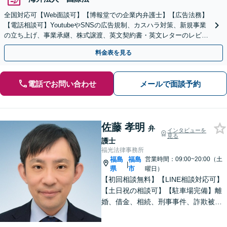
全国対応可【Web面談可】【博報堂での企業内弁護士】【広告法務】
【電話相談可】YoutubeやSNSの広告規制、カスハラ対策、新規事業
の立ち上げ、事業承継、株式譲渡、英文契約書・英文レターのレビュ
ー・ドラフトなどに対応。
料金表を見る
電話でお問い合わせ
メールで面談予約
佐藤 孝明
弁
インタビューを
見る
護士
福光法律事務所
福島
福島
営業時間：09:00~20:00（土
|
県
市
曜日）
【初回相談無料】【LINE相談対応可】
【土日祝の相談可】【駐車場完備】離
婚、借金、相続、刑事事件、詐欺被
害、労働、不動産、企業法務など、依
頼者さまと想いを分かち合いながら丁