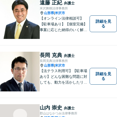
遠藤 正紀
弁護士
米沢舞鶴法律事務所
山形県
米沢市
|
【オンライン法律相談可】
詳細を見
【駐車場あり】【個室完備】
る
事案に応じた納得のいく解決
をサポートします！
長岡 克典
弁護士
長岡克典法律事務所
山形県
米沢市
|
【法テラス利用可】【駐車場
詳細を見
あり】どんな困難な問題に対
る
しても、動力を活かしたリー
ガルサービスをご提供させて
いただきます。ご依頼いただ
いた案件は1日でも早く解決す
るよう努力することで早期解
山内 崇史
弁護士
決を目指します。 お気軽にご
郡山はなかつみ法律事務所
相談ください。