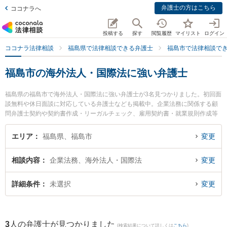
弁護士の方はこちら
ココナラへ
投稿する
探す
閲覧履歴
マイリスト
ログイン
ココナラ法律相談
福島県で法律相談できる弁護士
福島市で法律相談で
福島市の海外法人・国際法に強い弁護士
福島県の福島市で海外法人・国際法に強い弁護士が3名見つかりました。初回面
談無料や休日面談に対応している弁護士なども掲載中。企業法務に関係する顧
問弁護士契約や契約書作成・リーガルチェック、雇用契約書・就業規則作成等
の細かな分野での絞り込み検索もでき便利です。特に福光法律事務所の佐藤 孝
明弁護士やえんだ法律事務所の遠田 智也弁護士、弁護士法人リーガルプロフェ
エリア
福島県、福島市
変更
ッション 福島支店の吉野 秀信弁護士のプロフィール情報や弁護士費用、強みな
どが注目されています。『福島市で土日や夜間に発生した海外法人・国際法の
相談内容
企業法務、海外法人・国際法
変更
トラブルを今すぐに弁護士に相談したい』『海外法人・国際法のトラブル解決
の実績豊富な近くの弁護士を検索したい』『初回相談無料で海外法人・国際法
を法律相談できる福島市内の弁護士に相談予約したい』などでお困りの相談者
詳細条件
未選択
変更
さんにおすすめです。
3
人の弁護士が見つかりました
(検索結果について詳しくは
こちら
)