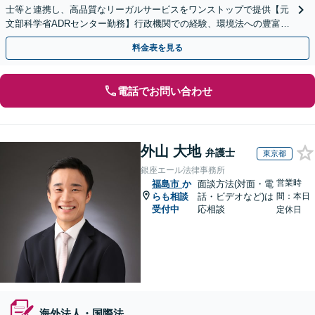
士等と連携し、高品質なリーガルサービスをワンストップで提供【元
文部科学省ADRセンター勤務】行政機関での経験、環境法への豊富な
知識を活かし、事業者さまの抱える問題を解決へ導きます
料金表を見る
電話でお問い合わせ
外山 大地
弁護士
東京都
銀座エール法律事務所
営業時
福島市
か
面談方法(対面・電
らも相談
話・ビデオなど)は
間：本日
受付中
応相談
定休日
海外法人・国際法