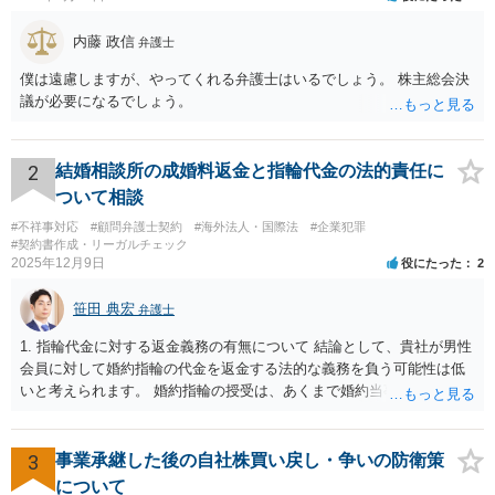
内藤 政信
弁護士
僕は遠慮しますが、やってくれる弁護士はいるでしょう。 株主総会決
議が必要になるでしょう。
2
結婚相談所の成婚料返金と指輪代金の法的責任に
ついて相談
#不祥事対応
#顧問弁護士契約
#海外法人・国際法
#企業犯罪
#契約書作成・リーガルチェック
2025年12月9日
役にたった
2
笹田 典宏
弁護士
1. 指輪代金に対する返金義務の有無について 結論として、貴社が男性
会員に対して婚約指輪の代金を返金する法的な義務を負う可能性は低
いと考えられます。 婚約指輪の授受は、あくまで婚約当事者である男
性会員と女性会員との間の個人的な贈与契約です。結婚相談所である
貴社は、その贈与契約の当事者ではありません。したがって、仮に女
性が返金義務を負う場合であっても、貴社が返金義務を負う法的根拠
3
事業承継した後の自社株買い戻し・争いの防衛策
は見当たりません。 また、国際結婚の仲介契約に関する裁判例では、
について