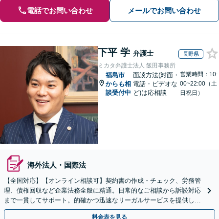
電話でお問い合わせ
メールでお問い合わせ
下平 学
弁護士
長野県
ミカタ弁護士法人 飯田事務所
営業時間：10:
福島市
面談方法(対面・
からも相
電話・ビデオな
00~22:00（土
談受付中
ど)は応相談
日祝日）
海外法人・国際法
【全国対応】【オンライン相談可】契約書の作成・チェック、労務管
理、債権回収など企業法務全般に精通。日常的なご相談から訴訟対応
まで一貫してサポート。的確かつ迅速なリーガルサービスを提供しま
す。【初回相談無料】【休日・夜間相談可】
料金表を見る