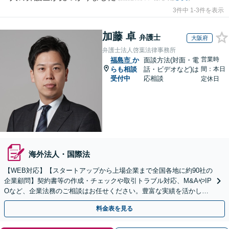
3件中 1-3件を表示
加藤 卓
弁護士
大阪府
弁護士法人啓葉法律事務所
営業時
福島市
か
面談方法(対面・電
らも相談
話・ビデオなど)は
間：本日
受付中
応相談
定休日
海外法人・国際法
【WEB対応】【スタートアップから上場企業まで全国各地に約90社の
企業顧問】契約書等の作成・チェックや取引トラブル対応、M&AやIP
Oなど、企業法務のご相談はお任せください。豊富な実績を活かし的
確に対応を進めてまいります。
料金表を見る