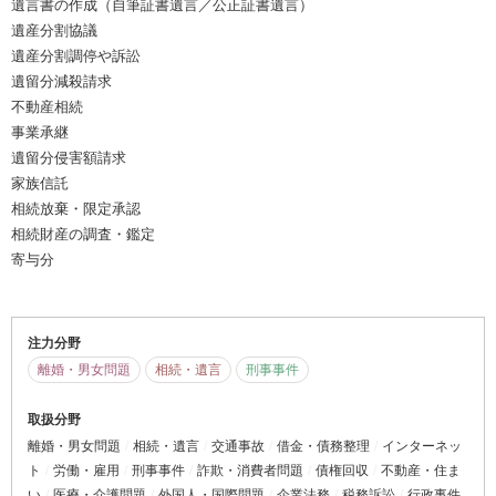
遺言書の作成（自筆証書遺言／公正証書遺言）
遺産分割協議
遺産分割調停や訴訟
遺留分減殺請求
不動産相続
事業承継
遺留分侵害額請求
家族信託
相続放棄・限定承認
相続財産の調査・鑑定
寄与分
注力分野
離婚・男女問題
相続・遺言
刑事事件
取扱分野
離婚・男女問題
相続・遺言
交通事故
借金・債務整理
インターネッ
ト
労働・雇用
刑事事件
詐欺・消費者問題
債権回収
不動産・住ま
い
医療・介護問題
外国人・国際問題
企業法務
税務訴訟
行政事件