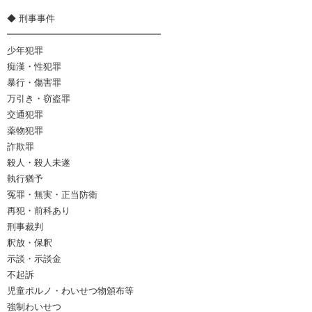
◆ 刑事事件
━━━━━━━━━━━━━━━━━
少年犯罪
痴漢・性犯罪
暴行・傷害罪
万引き・窃盗罪
交通犯罪
薬物犯罪
詐欺罪
殺人・殺人未遂
執行猶予
冤罪・無実・正当防衛
再犯・前科あり
刑事裁判
釈放・保釈
示談・示談金
不起訴
児童ポルノ・わいせつ物頒布等
強制わいせつ