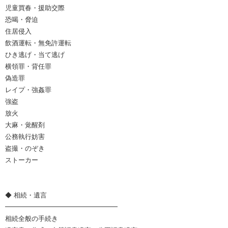
児童買春・援助交際
恐喝・脅迫
住居侵入
飲酒運転・無免許運転
ひき逃げ・当て逃げ
横領罪・背任罪
偽造罪
レイプ・強姦罪
強盗
放火
大麻・覚醒剤
公務執行妨害
盗撮・のぞき
ストーカー
◆ 相続・遺言
━━━━━━━━━━━━━━━━━
相続全般の手続き