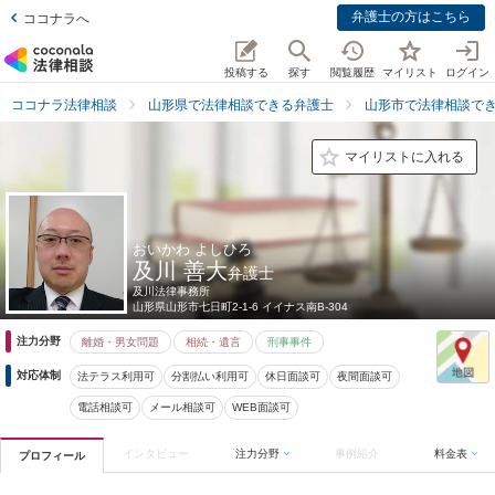
弁護士の方はこちら
ココナラへ
投稿する
探す
閲覧履歴
マイリスト
ログイン
ココナラ法律相談
山形県で法律相談できる弁護士
山形市で法律相談で
マイリストに入れる
おいかわ よしひろ
及川 善大
弁護士
及川法律事務所
山形県
山形市七日町2-1-6 イイナス南B-304
注力分野
離婚・男女問題
相続・遺言
刑事事件
対応体制
法テラス利用可
分割払い利用可
休日面談可
夜間面談可
電話相談可
メール相談可
WEB面談可
インタビュー
注力分野
事例紹介
料金表
プロフィール