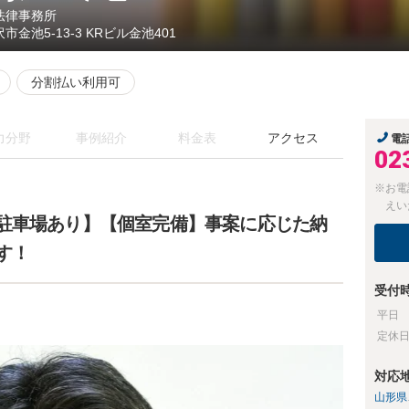
法律事務所
市金池5-13-3 KRビル金池401
分割払い利用可
力分野
事例紹介
料金表
アクセス
電
02
※お電
えい
駐車場あり】【個室完備】事案に応じた納
す！
受付
平日
定休
対応
山形県