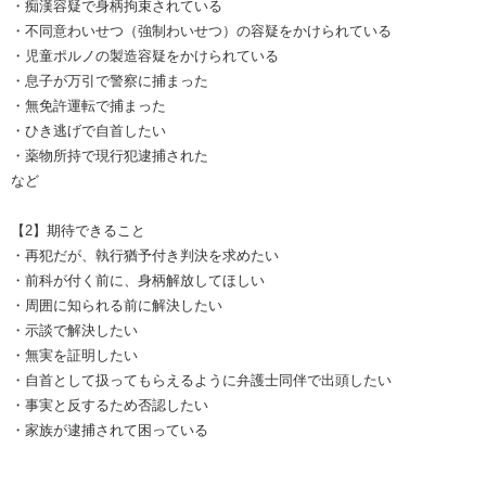
・痴漢容疑で身柄拘束されている
・不同意わいせつ（強制わいせつ）の容疑をかけられている
・児童ポルノの製造容疑をかけられている
・息子が万引で警察に捕まった
・無免許運転で捕まった
・ひき逃げで自首したい
・薬物所持で現行犯逮捕された
など
【2】期待できること
・再犯だが、執行猶予付き判決を求めたい
・前科が付く前に、身柄解放してほしい
・周囲に知られる前に解決したい
・示談で解決したい
・無実を証明したい
・自首として扱ってもらえるように弁護士同伴で出頭したい
・事実と反するため否認したい
・家族が逮捕されて困っている