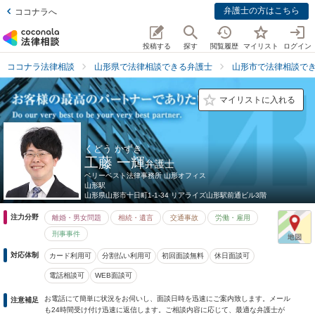
弁護士の方はこちら
ココナラへ
投稿する
探す
閲覧履歴
マイリスト
ログイン
ココナラ法律相談
山形県で法律相談できる弁護士
山形市で法律相談で
マイリストに入れる
くどう かずき
工藤 一輝
弁護士
ベリーベスト法律事務所 山形オフィス
山形駅
山形県
山形市十日町1-1-34 リアライズ山形駅前通ビル3階
注力分野
離婚・男女問題
相続・遺言
交通事故
労働・雇用
刑事事件
対応体制
カード利用可
分割払い利用可
初回面談無料
休日面談可
電話相談可
WEB面談可
お電話にて簡単に状況をお伺いし、面談日時を迅速にご案内致します。メール
注意補足
も24時間受け付け迅速に返信します。ご相談内容に応じて、最適な弁護士が