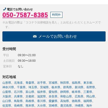
電話でお問い合わせ
050-7587-8385
時間外
※お電話の際は「ココナラ法律相談を見た」とお伝えいただくとスムーズで
す。
メールでお問い合わせ
受付時間
平日
09:30〜21:00
土日祝日
09:30〜18:00
定休日
なし
対応地域
山形県
北海道
青森県
岩手県
宮城県
秋田県
福島県
東京都
神奈川県
千葉県
埼玉県
茨城県
栃木県
群馬県
新潟県
長野県
山梨県
石川県
富山県
福井県
愛知県
静岡県
岐阜県
三重県
大阪府
兵庫県
京都府
滋賀県
奈良県
和歌山県
広島県
岡山県
山口県
鳥取県
島根県
香川県
愛媛県
高知県
徳島県
福岡県
佐賀県
長崎県
熊本県
大分県
宮崎県
鹿児島県
沖縄県
海外