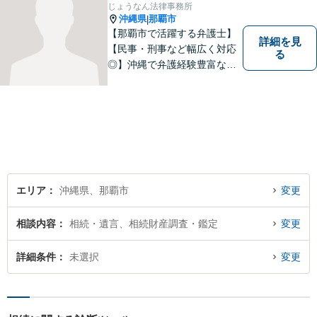
【休日面談可】
じょうなん法律事務所
沖縄県
那覇市
|
【那覇市で活躍する弁護士】
詳細を見
【民事・刑事など幅広く対応
る
◎】沖縄で弁護経験豊富な弁
護士！スピーディな対応を心
掛け、皆様の抱える問題がで
きるだけ早く解決できるよう
尽力します！皆様のご希望を
丁寧にお聞きします。【牧志
駅・安里駅から徒歩圏】
エリア
沖縄県、那覇市
変更
相談内容
相続・遺言、相続財産調査・鑑定
変更
詳細条件
未選択
変更