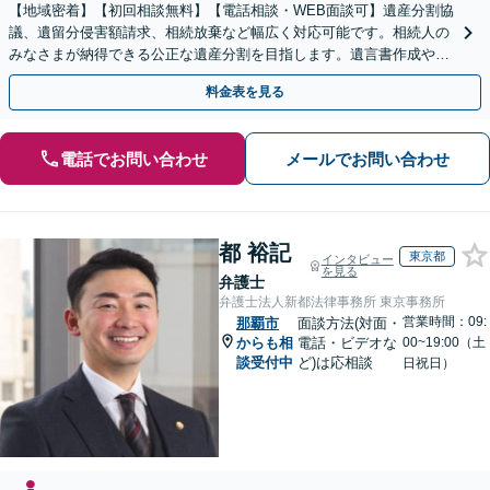
【地域密着】【初回相談無料】【電話相談・WEB面談可】遺産分割協
議、遺留分侵害額請求、相続放棄など幅広く対応可能です。相続人の
みなさまが納得できる公正な遺産分割を目指します。遺言書作成や成
年後見人など、相続に向けた生前対策もお任せください。
料金表を見る
電話でお問い合わせ
メールでお問い合わせ
都 裕記
東京都
インタビュー
を見る
弁護士
弁護士法人新都法律事務所 東京事務所
営業時間：09:
那覇市
面談方法(対面・
からも相
電話・ビデオな
00~19:00（土
談受付中
ど)は応相談
日祝日）