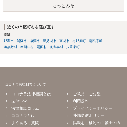
もっとみる
近くの市区町村を選び直す
南部
那覇市
浦添市
糸満市
豊見城市
南城市
与那原町
南風原町
渡嘉敷村
座間味村
粟国村
渡名喜村
八重瀬町
ココナラ法律相談について
ココナラ法律相談とは
ご意見・ご要望
法律Q&A
利用規約
法律相談コラム
プライバシーポリシー
ココナラとは
外部送信ポリシー
よくあるご質問
掲載をご検討の弁護士の方