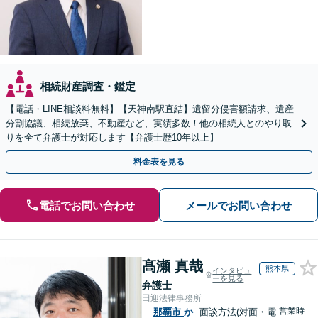
相続財産調査・鑑定
【電話・LINE相談料無料】【天神南駅直結】遺留分侵害額請求、遺産
分割協議、相続放棄、不動産など、実績多数！他の相続人とのやり取
りを全て弁護士が対応します【弁護士歴10年以上】
料金表を見る
電話でお問い合わせ
メールでお問い合わせ
髙瀬 真哉
熊本県
インタビュ
ーを見る
弁護士
田迎法律事務所
営業時
那覇市
か
面談方法(対面・電