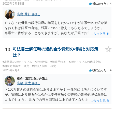
2025年6月18日
役にたった
4
高島 秀行
弁護士
亡くなった母親の銀行口座の確認をしたいのですが弁護士名で紹介状
をおくれば口座の有無、残高について教えてもらえるでしょうか。
弁護士に依頼することもできますが、あなたが戸籍でお母さんの相続
人であり、相続人本人であることなどを証明すれば、口座の有無や残
高は教えてくれると思います。 自分ではよくわからないということ
であれば、弁護士に相談し依頼されたら良いと思います。
10
司法書士解任時の違約金や費用の相場と対応策
は？
#家族間の相続トラブル
#相続放棄
#相続手続き
#相続トラブルの代理交渉
#相続財産調査・鑑定
#相続人調査・確定
2025年2月4日
役にたった
4
相続・遺言に強い弁護士
髙橋 俊太
弁護士
＞100万超えの違約金額はありえますか？ 一般的には考えにくいです
が、実際にあり得るかは否かは委任事項や委任後の業務処理状況等に
よるでしょう。 此方での当方回答は以上で終了となりますが、参考に
なりましたら幸いです。