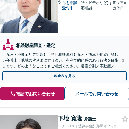
らも相談
話・ビデオなど)は
間：本日
受付中
応相談
定休日
相続財産調査・鑑定
【九州・沖縄エリア対応】【初回相談無料】九州・熊本の相続に詳し
い弁護士！地域の皆さまに寄り添い、有利で納得感のある解決を目指
します。どのようなことでもご相談ください。遺産分割／不動産／遺
言書／使い込み／寄与分／遺留分／相続放棄【完全個室】
料金表を見る
電話でお問い合わせ
メールでお問い合わせ
下地 寛隆
弁護士
ベリーベスト法律事務所 那覇オフィス