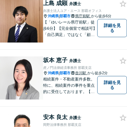
い！
上島 成顕
弁護士
弁護士法人ユア・エース 那覇オフィス
沖縄県
那覇市
県庁前駅
から徒歩6分
|
【「ゆいレール県庁前駅」徒
詳細を見
歩6分】【完全個室で相談可】
る
「自己満足」ではなく「顧客
満足」が得られたかどうかを
大切にしています。一人一人
の依頼者に寄り添い、依頼者
坂本 恵子
が本当に求める最高の結果に
弁護士
こだわり続けたいと考えてお
虎ノ門法律経済事務所 那覇支店
ります。 お気軽にご相談くだ
沖縄県
那覇市
壺川駅
から徒歩2分
|
さい。
相続案件・不動産案件多数。
詳細を見
特に、相続案件の事件を重点
る
的に受任しております。【初
回面談30分無料（電話・リモ
ート相談有料）】【夜間対応
可（事前予約要）】なお、労
安本 良太
働問題については、雇用主の
弁護士
方からのご相談のみとさせて
岡野法律事務所 那覇支店