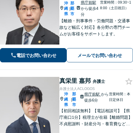
県庁前駅
営業時間：09:30~1
沖
那
8:00（土日祝日）
縄
覇
から徒歩4
|
県
市
分
【離婚・刑事事件・労働問題・交通事
故など幅広く対応】各分野の専門チー
ムがお客様をサポートします。
電話でお問い合わせ
メールでお問い合わせ
真栄里 嘉邦
弁護士
弁護士法人ACLOGOS
沖
那
県庁前駅
から
営業時間：本
縄
覇
|
日定休日
徒歩6分
県
市
【初回相談無料】【電話相談可】【県
庁南口1分】税理士が在籍【離婚問題】
不貞慰謝料・財産分与・養育費など。
協議・調停・別居中、どの段階でもご