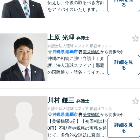
伝えし、今後の取るべき方針
る
をアドバイスいたします。徹
底したリーガルサービスを提
供します。
上原 光理
弁護士
弁護士法人琉球スフィア 那覇オフィス
沖縄県
那覇市
美栄橋駅
から徒歩6分
|
沖縄の相続に強い弁護士｜弁
詳細を見
護士法人琉球スフィア｜那覇
る
の国際通り・読谷・ライカム
の3店舗ある沖縄最大級の法律
事務所｜私自身、月に10件程
度の新規相談を受けておりま
川村 鎌三
す。お気軽にご連絡くださ
弁護士
い！
弁護士法人琉球スフィア 那覇オフィス
沖縄県
那覇市
美栄橋駅
から徒歩6分
|
【美栄橋駅6分】【初回相談料
詳細を見
0円】不動産や税務の実務を通
る
じて、多角的な課題に直面す