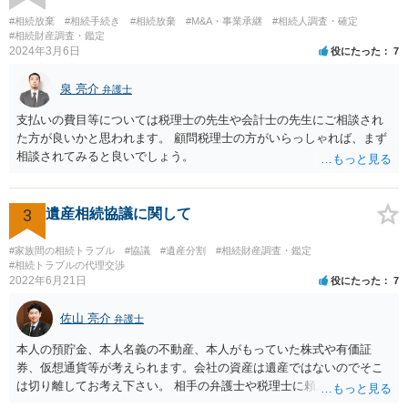
望に関する申出書」と共に提出することも考えられます。 ご質問：書
#相続放棄
#相続手続き
#相続放棄
#M&A・事業承継
#相続人調査・確定
いた方が良い事と書かない方が良い事 回答： お姉さんが申立書の「申
#相続財産調査・鑑定
2024年3月6日
役にたった
7
立ての趣旨」のところに書いている遺産の分け方に対して意見があれ
ば、まずそれを書くとよいです。 次に「申立ての理由」のところに、
泉 亮介
なぜ調停を申し立てたのか(例えば、あかささんと話合いが出来ない／
弁護士
決裂した、など)や亡くなった方・あかささん・お姉さん間の事情やい
支払いの費目等については税理士の先生や会計士の先生にご相談され
きさつなどが書かれていると思うので、あかささんから見てそれは違
た方が良いかと思われます。 顧問税理士の方がいらっしゃれば、まず
うと感じるところは、どのように違うのか、など書くとよいです。 そ
相談されてみると良いでしょう。
の他、お姉さんの申立書には書かれていないけど、どのように遺産を
分けるかを決めるについてあかささんが重要だと考える事情があれば
(例えば、○○のときにお姉さんは亡くなった方からお金を援助してもら
3
遺産相続協議に関して
った等)、それも書くとよいです。 書かない方が良いと思うことは、遺
産分割に関係ない(と思われる)いきさつを沢山盛り込むことだと考えま
#家族間の相続トラブル
#協議
#遺産分割
#相続財産調査・鑑定
す(あくまで遺産分割に関係することに留める方が、裁判所や調停委員
#相続トラブルの代理交渉
の方に事情を理解してもらいやすいと思います)。
2022年6月21日
役にたった
7
佐山 亮介
弁護士
本人の預貯金、本人名義の不動産、本人がもっていた株式や有価証
券、仮想通貨等が考えられます。会社の資産は遺産ではないのでそこ
は切り離してお考え下さい。 相手の弁護士や税理士に頼んでも守秘義
務を理由に断られる可能性が高いです。 資料は調停を起こしてから任