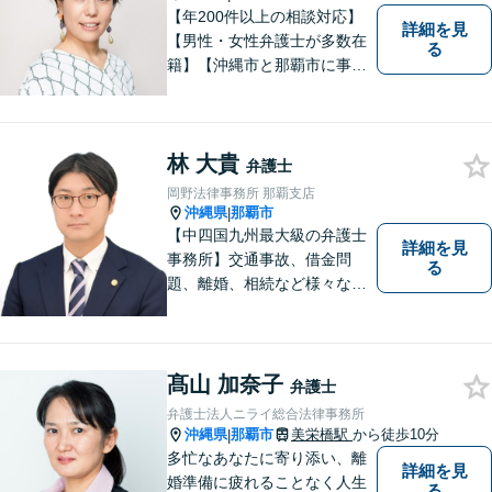
【年200件以上の相談対応】
詳細を見
【男性・女性弁護士が多数在
る
籍】【沖縄市と那覇市に事務
所あり】離婚問題、相続問
題、労働雇用、刑事事件、企
業法務・企業側労働「沖縄な
林 大貴
らではの習慣」を熟知した弁
弁護士
護士が多数在籍。
岡野法律事務所 那覇支店
沖縄県
那覇市
|
【中四国九州最大級の弁護士
詳細を見
事務所】交通事故、借金問
る
題、離婚、相続など様々な問
題について、「何度でも無
料」の相談を行っています！
まずはお気軽にご相談くださ
い！
髙山 加奈子
弁護士
弁護士法人ニライ総合法律事務所
沖縄県
那覇市
美栄橋駅
から徒歩10分
|
多忙なあなたに寄り添い、離
詳細を見
婚準備に疲れることなく人生
る