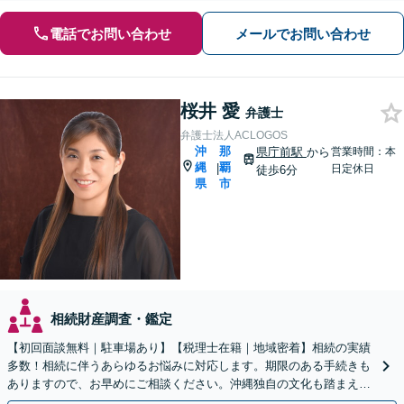
電話でお問い合わせ
メールでお問い合わせ
桜井 愛
弁護士
弁護士法人ACLOGOS
沖
那
県庁前駅
から
営業時間：本
縄
覇
|
日定休日
徒歩6分
県
市
相続財産調査・鑑定
【初回面談無料｜駐車場あり】【税理士在籍｜地域密着】相続の実績
多数！相続に伴うあらゆるお悩みに対応します。期限のある手続きも
ありますので、お早めにご相談ください。沖縄独自の文化も踏まえ解
決へ【WEB面談可】