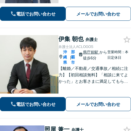
相談ください【不動産】賃料増額（減
額）・明け渡し請求・立退料増額など
電話でお問い合わせ
メールでお問い合わせ
に対応。交渉から訴訟までお任せくだ
さい。
伊集 朝也
弁護士
弁護士法人ACLOGOS
沖
那
県庁前駅
から
営業時間：本
縄
覇
|
日定休日
徒歩6分
県
市
【離婚／不動産／交通事故／相続に注
力】【初回相談無料】「相談に来てよ
かった」とお客さまに満足してもらう
ことを大切にしています！沖縄にお住
まいの方・中小企業の方を支えるべ
く、丁寧なヒアリングで皆様のお気持
電話でお問い合わせ
メールでお問い合わせ
ちに寄り添います。
照屋 兼一
弁護士