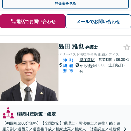
料金表を見る
電話でお問い合わせ
メールでお問い合わせ
島田 雅也
弁護士
ベリーベスト法律事務所 那覇オフィス
県庁前駅
営業時間：09:30~1
沖
那
8:00（土日祝日）
縄
覇
から徒歩4
|
県
市
分
相続財産調査・鑑定
【初回相談60分無料】【全国対応】税理士・司法書士と連携可能！遺
産分割／遺留分／遺言書作成／相続放棄／相続人・財産調査／相続税