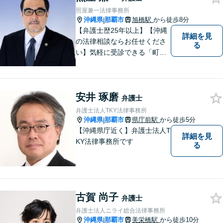
照屋兼一法律事務所
沖縄県
那覇市
旭橋駅
から徒歩8分
|
【弁護士歴25年以上】【沖縄
詳細を見
の法律相談ならお任せくださ
る
い】気軽に受診できる「町医
者」のような弁護士でありた
いと思っています。豊富な経
験により培ったノウハウを活
安井 琢磨
かし、ひとりでも多く悩まれ
弁護士
ている方を救います。ぜひご
弁護士法人TKY法律事務所
相談ください。
沖縄県
那覇市
県庁前駅
から徒歩5分
|
【沖縄県庁近く】弁護士法人T
詳細を見
KY法律事務所です
る
古賀 尚子
弁護士
弁護士法人ニライ総合法律事務所
沖縄県
那覇市
美栄橋駅
から徒歩10分
|