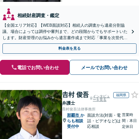
相続財産調査・鑑定
【全国エリア対応】【WEB面談対応】相続人の調査から遺産分割協
議、場合によっては調停や審判まで、どの段階からでもサポートいた
します。財産管理のお悩みから遺言書作成まで対応「事業を次世代に
引き継ぐ安心の事業承継をサポート」【完全個室相談】
料金表を見る
電話でお問い合わせ
メールでお問い合わせ
𠮷村 俊吾
福岡県
インタビュ
ーを見る
弁護士
𠮷村俊吾法律事務所
営業時
那覇市
か
面談方法(対面・電
らも相談
話・ビデオなど)は
間：本日
受付中
応相談
定休日