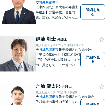
いただいております。
沖縄県
那覇市
|
【中四国九州最大級の弁護士
詳細を見
事務所】交通事故、借金問
る
題、離婚、相続など様々な問
題について、「何度でも無
料」の相談を行っています！
まずはお気軽にご相談くださ
い！
伊藤 剛士
弁護士
弁護士法人琉球スフィア 那覇オフィス
沖縄県
那覇市
美栄橋駅
から徒歩6分
|
【美栄橋駅6分】【初回相談料
詳細を見
0円】弁護士法人琉球スフィア
る
の一員として、この地で沖縄
の皆さまのお役に立てるよ
う、全力を尽くしてまいりま
す。 「ご相談＝ご依頼」では
丹治 健太郎
ございませんので、安心して
弁護士
経験豊富な弁護士にご相談く
弁護士法人ニライ総合法律事務所
ださい。
沖縄県
那覇市
美栄橋駅
から徒歩10分
|
依頼者様の事件の見通しをお
詳細を見