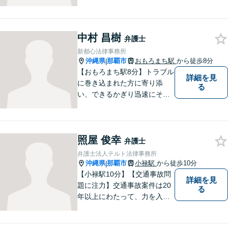
る依頼者を支えるには、法律
面からの支援が不可欠である
と痛感し、弁護士を志しまし
中村 昌樹
た。 複雑な問題を一つの窓口
弁護士
で解決できる存在を目指し、
新都心法律事務所
日々研鑽を重ねています。
沖縄県
那覇市
おもろまち駅
から徒歩8分
|
【おもろまち駅8分】トラブル
詳細を見
に巻き込まれた方に寄り添
る
い、できるかぎり迅速にそし
て最善の解決を図るべく、常
に全力で取り組んでおりま
す。企業法務、土地問題、離
照屋 俊幸
婚、借金、相続、交通事故
弁護士
等、生活上のトラブルがござ
弁護士法人テルト法律事務所
いましたら、お気軽にご相談
沖縄県
那覇市
小禄駅
から徒歩10分
|
下さい。
【小禄駅10分】【交通事故問
詳細を見
題に注力】交通事故案件は20
る
年以上にわたって、力を入れ
てきました。保険会社との示
談交渉/後遺障害等級の認定/損