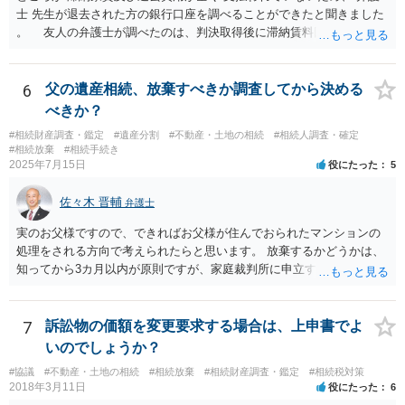
士 先生が退去された方の銀行口座を調べることができたと聞きました
。 友人の弁護士が調べたのは、判決取得後に滞納賃料回収のため
に、預金の有無及び残高の開示を求めたもので 判決を取るために、
預金の入出金履歴を調べたわけではありません。 残念ながら、事案
や目的も異なりますし、開示の内容も異なります。
6
父の遺産相続、放棄すべきか調査してから決める
べきか？
#相続財産調査・鑑定
#遺産分割
#不動産・土地の相続
#相続人調査・確定
#相続放棄
#相続手続き
2025年7月15日
役にたった
5
佐々木 晋輔
弁護士
実のお父様ですので、できればお父様が住んでおられたマンションの
処理をされる方向で考えられたらと思います。 放棄するかどうかは、
知ってから3カ月以内が原則ですが、家庭裁判所に申立すれば3カ月の
期間を伸長することができます。 その間に、財産の状況を調査して、
放棄するかどうか決めることができます。 銀行やサラ金が数年も放置
することはありませんので、数年後に借金が発見される可能性はほぼ
7
訴訟物の価額を変更要求する場合は、上申書でよ
ありません。 なお、私が扱った相続放棄を検討していた案件で、期間
いのでしょうか？
伸長して調査したところ、サラ金に対する過払金など相当な財産が見
#協議
#不動産・土地の相続
#相続放棄
#相続財産調査・鑑定
#相続税対策
つかったため相続したという事例がありました。
2018年3月11日
役にたった
6