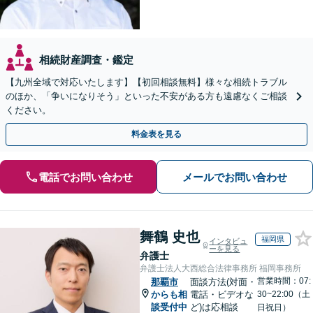
相続財産調査・鑑定
【九州全域で対応いたします】【初回相談無料】様々な相続トラブル
のほか、「争いになりそう」といった不安がある方も遠慮なくご相談
ください。
料金表を見る
電話でお問い合わせ
メールでお問い合わせ
舞鶴 史也
福岡県
インタビュ
ーを見る
弁護士
弁護士法人大西総合法律事務所 福岡事務所
営業時間：07:
那覇市
面談方法(対面・
からも相
電話・ビデオな
30~22:00（土
談受付中
ど)は応相談
日祝日）