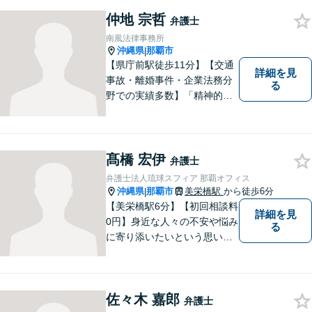
害賠償請求などにお困りの方
仲地 宗哲
はぜひ、当事務所にご相談く
弁護士
ださい。【企業法務対応可
南風法律事務所
能】
沖縄県
那覇市
|
【県庁前駅徒歩11分】【交通
詳細を見
事故・離婚事件・企業法務分
る
野での実績多数】「精神的な
負担の軽減」や「解決プロセ
ス」を重視し、弁護を進めて
まいります。見積もりは無料
ですので、お気軽にご相談く
髙橋 宏伊
弁護士
ださい。個々に応じた解決策
弁護士法人琉球スフィア 那覇オフィス
をご提案します。
沖縄県
那覇市
美栄橋駅
から徒歩6分
|
【美栄橋駅6分】【初回相談料
詳細を見
0円】身近な人々の不安や悩み
る
に寄り添いたいという思いか
ら、弁護士を志しました。 人
生を左右する法律問題に真摯
に向き合い、最善の解決を目
佐々木 嘉郎
指すことが私の信念です。
弁護士