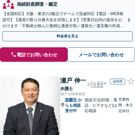
相続財産調査・鑑定
【全国対応】大阪・東京の2拠点でチームで迅速対応【電話・WEB相
談可】【遺産の取り分最大化を目指します】1営業日以内の返信を心
がけます「不動産が絡んだ複雑な遺産分割／遺留分／遺言書の作成・
執行／事業承継など、お任せください」【休日相談あり】
料金表を見る
電話でお問い合わせ
メールでお問い合わせ
瀬戸 伸一
福岡県
インタビュ
ーを見る
弁護士
瀬戸法律事務所
営業時
那覇市
か
面談方法(対面・電
らも相談
話・ビデオなど)は
間：本日
受付中
応相談
定休日