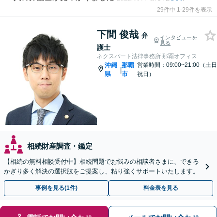
29件中 1-29件を表示
下間 俊哉
弁
インタビューを
見る
護士
ネクスパート法律事務所 那覇オフィス
沖縄
那覇
営業時間：09:00~21:00（土日
|
県
市
祝日）
相続財産調査・鑑定
【相続の無料相談受付中】相続問題でお悩みの相談者さまに、できる
かぎり多く解決の選択肢をご提案し、粘り強くサポートいたします。
事例を見る(1件)
料金表を見る