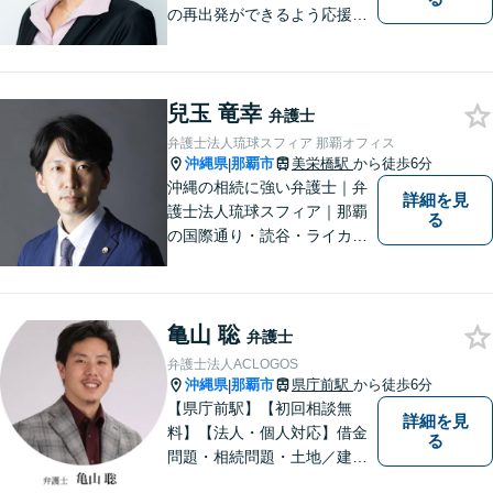
の再出発ができるよう応援し
ます。
兒玉 竜幸
弁護士
弁護士法人琉球スフィア 那覇オフィス
沖縄県
那覇市
美栄橋駅
から徒歩6分
|
沖縄の相続に強い弁護士｜弁
詳細を見
護士法人琉球スフィア｜那覇
る
の国際通り・読谷・ライカム
の3店舗ある沖縄最大級の法律
事務所｜不安に悩まされる
日々から解放されるよう迅速
亀山 聡
に対応し、あなたの立場に立
弁護士
ったベストな紛争解決を導く
弁護士法人ACLOGOS
ことを常に大切にしていま
沖縄県
那覇市
県庁前駅
から徒歩6分
|
す。
【県庁前駅】【初回相談無
詳細を見
料】【法人・個人対応】借金
る
問題・相続問題・土地／建物
／建築紛争・企業法務・事業