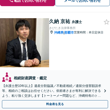
電話でお問い合わせ
メールでお問い合わせ
久納 京祐
弁護士
きびたき法律事務所
沖縄県
那覇市
営業時間：本日定休日
|
相続財産調査・鑑定
【弁護士歴10年以上】遺産分割協議／不動産相続／遺留分侵害額請求
等、相続のご相談はお任せください。依頼者さまが有利に解決できる
よう、粘り強く交渉します【トートーメー問題など、沖縄特有のトラ
ブルにも対応】【バス停「天久」2分】
料金表を見る