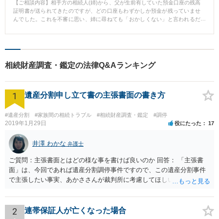
【ご相談内容】相手方の相続人(姉)から、父が生前有していた預金口座の残高
証明書が送られてきたのですが、どの口座もわずかしか預金が残っていませ
んでした。これを不審に思い、姉に尋ねても「おかしくない」と言われるだ
けでした。 弁護士から弁護士会を通じて各金融機関に照会を行い、被相続人
(父)の口座の取引履歴を取り寄せたところ、被相続人が亡くなるまでの1年間
に2000万円を超える預金が引き出されていることが判明しました。 その後、
相手方の相続人(姉)に対して不当利得返還請求訴訟を提起し、最終的にこちら
の言い分が通った形での和解が成立しました。 被相続人が亡くなるまでの1年
相続財産調査・鑑定の法律Q&Aランキング
間に2000万円を超える預金が引き出されていることだけでなく、同時期に被
相続人が一人で金融機関等に赴いて金銭を引き出すことがおよそ不可能であ
ったこと、被相続人の通帳・キャッシュカード等を管理できるのが相手方(姉)
1
しかしなかったこと等を丁寧に主張・立証した結果、こちらの言い分がほぼ
遺産分割申し立て書の主張書面の書き方
通った和解での解決となりました。 相手方の相続人から開示された遺産目録
等に不審な点や不明な点があると思われましたら、是非一度ご相談くださ
#遺産分割
#家族間の相続トラブル
#相続財産調査・鑑定
#調停
い。
2019年1月29日
役にたった
17
井澤 わかな
弁護士
ご質問：主張書面とはどの様な事を書けば良いのか 回答： 「主張書
面」は、今回であれば遺産分割調停事件ですので、この遺産分割事件
で主張したい事実、あかささんが裁判所に考慮してほしいと思う、亡
くなった方・あかささん・お姉さん間の事情などを記入することにな
ります。 もし、主張したい事実や考慮してほしい事情に関連して
資料を持っているようであれば、主張書面とは別で提出できます。も
2
連帯保証人が亡くなった場合
し、お姉さんに見られたくないような資料がある場合、「非開示の希