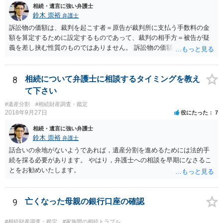
相続・遺言に強い弁護士
鈴木 崇裕
弁護士
訴訟物の価額は、裁判を起こす者＝原告が裁判所に支払う手数料の金
額を算定するために設定するものであって、裁判の相手方＝被告が疑
義を差し挟む性質のものではありません。 訴訟物の価額自体が裁判の
目的（審理の対象）となることもありませんので、上申書や証拠を出
したとしても、変更されることはありません。
8
相続について弁護士に相談するタイミングを教え
て下さい
#遺産分割
#相続財産調査・鑑定
2018年9月27日
役にたった
7
相続・遺言に強い弁護士
鈴木 崇裕
弁護士
話合いの余地がないようであれば，遺産分割を進めるためには法的手
続を採る必要があります。 やはり，弁護士への相談を早期になさるこ
とをお勧めいたします。
9
亡くなった母親の銀行口座の確認
#相続財産調査・鑑定
#家族間の相続トラブル