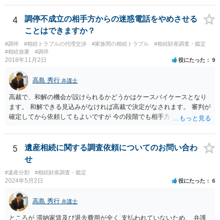
意に開示を求め、応じなければ「調査嘱託」という手続きを使って銀
行等に照会をかけることになるでしょう。 不動産は、相続登記が済ん
4
調停不成立の相手方からの迷惑電話をやめさせる
でいなければ市役所ないし区役所に、お子様と義父様のつながりがわ
ことはできますか？
かる戸籍一式を揃えてもちこみ、「名寄せ」という手続きをすると、
#調停
#相続トラブルの代理交渉
#家族間の相続トラブル
#相続財産調査・鑑定
分かると思います。遺産分割協議書の偽造等により既に相続登記され
#相続放棄
#調停
てしまっている場合は、住所などに当たりをつけて登記名義を調べて
2018年11月2日
役にたった
9
探すことになるでしょう。 代理人弁護士を立てられるのはおすすめで
すが、現代では、各々が自由に価格設定をしていますので、特に相場
高島 秀行
弁護士
はお示しできません。ただし、かつて日本弁護士連合会が設けていた
報酬基準を踏まえて価格設定している弁護士は一定数いると思います
高裁で、和解の機会が設けられるかどうかはケースバイケースとなり
ので、それが一応の目安となるでしょう。
ます。 和解できる見込みがなければ高裁で決定がなされます。 審判が
確定してから依頼してもよいですが 今の段階でも相手方の連絡が迷惑
であれば 弁護士に依頼してもよいと思います。
5
遺産相続に関する調査依頼についてのお問い合わ
せ
#遺産分割
#相続財産調査・鑑定
2024年5月2日
役にたった
6
高島 秀行
弁護士
ところが 滞納家賃及び退去費用が全く 支払われていないため、 弁護