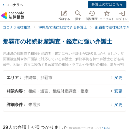
弁護士の方はこちら
ココナラへ
投稿する
探す
閲覧履歴
マイリスト
ログイン
ココナラ法律相談
沖縄県で法律相談できる弁護士
那覇市で法律相談で
那覇市の相続財産調査・鑑定に強い弁護士
沖縄県の那覇市で相続財産調査・鑑定に強い弁護士が29名見つかりました。初
回面談無料や休日面談に対応している弁護士、解決事例を持つ弁護士なども掲
載中。相続・遺言に関係する家族間の相続トラブルや認知症の相続、遺産分割
等の細かな分野での絞り込み検索もでき便利です。特にネクスパート法律事務
所 那覇オフィスの下間 俊哉弁護士やきびたき法律事務所の久納 京祐弁護士、
エリア
沖縄県、那覇市
変更
弁護士法人ACLOGOSの桜井 愛弁護士のプロフィール情報や弁護士費用、強み
などが注目されています。『那覇市で土日や夜間に発生した相続財産調査・鑑
相談内容
相続・遺言、相続財産調査・鑑定
変更
定のトラブルを今すぐに弁護士に相談したい』『相続財産調査・鑑定のトラブ
ル解決の実績豊富な近くの弁護士を検索したい』『初回相談無料で相続財産調
査・鑑定を法律相談できる那覇市内の弁護士に相談予約したい』などでお困り
詳細条件
未選択
変更
の相談者さんにおすすめです。
29
人の弁護士が見つかりました
(検索結果について詳しくは
こちら
)