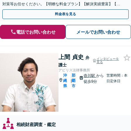
対策等お任せください。【明瞭な料金プラン】【解決実績豊富】【電
話相談可】
料金表を見る
電話でお問い合わせ
メールでお問い合わせ
上間 貞史
弁
インタビューを
見る
護士
アビリス法律事務所
沖
那
壺川駅
から
営業時間：本
縄
覇
|
日定休日
徒歩9分
県
市
相続財産調査・鑑定