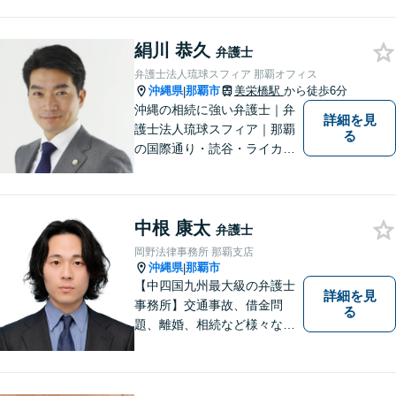
承継なら弁護士法人アクロゴ
スにお任せください。
絹川 恭久
弁護士
弁護士法人琉球スフィア 那覇オフィス
沖縄県
那覇市
美栄橋駅
から徒歩6分
|
沖縄の相続に強い弁護士｜弁
詳細を見
護士法人琉球スフィア｜那覇
る
の国際通り・読谷・ライカム
の3店舗ある沖縄最大級の法律
事務所｜国際相続案件の実績
多数｜国内外問わず相続案件
中根 康太
を手掛けていきたいと思って
弁護士
おります。どうぞよろしくお
岡野法律事務所 那覇支店
願いします。
沖縄県
那覇市
|
【中四国九州最大級の弁護士
詳細を見
事務所】交通事故、借金問
る
題、離婚、相続など様々な問
題について、「何度でも無
料」の相談を行っています！
まずはお気軽にご相談くださ