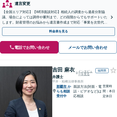
遺言変更
【全国エリア対応】【WEB面談対応】相続人の調査から遺産分割協
議、場合によっては調停や審判まで、どの段階からでもサポートいた
します。財産管理のお悩みから遺言書作成まで対応「事業を次世代に
引き継ぐ安心の事業承継をサポート」【完全個室相談】
料金表を見る
電話でお問い合わせ
メールでお問い合わせ
吉田 麻衣
福岡県
インタビュ
ーを見る
弁護士
平井・柏﨑法律事務所
営業時
那覇市
か
面談方法(対面・電
らも相談
話・ビデオなど)は
間：本日
受付中
応相談
定休日