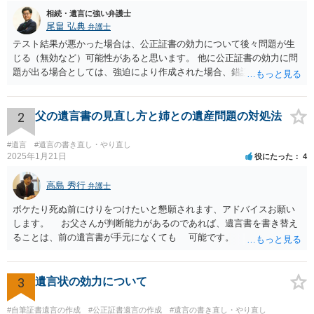
相続・遺言に強い弁護士
尾畠 弘典
弁護士
テスト結果が悪かった場合は、公正証書の効力について後々問題が生
じる（無効など）可能性があると思います。 他に公正証書の効力に問
題が出る場合としては、強迫により作成された場合、錯誤（勘違い）
の場合などがあります。 遺言の対象となる財産の多寡などにもよりま
すが、弁護士に作成を依頼する場合は、１０～数十万円程度になるケ
ースが多いと思います。 報酬体系は、弁護士ごとに異なりますので一
2
父の遺言書の見直し方と姉との遺産問題の対処法
律の基準はありません。
#遺言
#遺言の書き直し・やり直し
2025年1月21日
役にたった
4
高島 秀行
弁護士
ボケたり死ぬ前にけりをつけたいと懇願されます、アドバイスお願い
します。 お父さんが判断能力があるのであれば、遺言書を書き替え
ることは、前の遺言書が手元になくても 可能です。 将来遺言の効
力が争われますから、医師にお父さんが判断能力があるかどうか検査
してもらって 診断書を取得して、公証役場へ行って公正証書遺言を
作成するのがよいと思います。 将来争われることが見込まれること
3
遺言状の効力について
から、弁護士に依頼して手続きを進めた方がよいと思います。
#自筆証書遺言の作成
#公正証書遺言の作成
#遺言の書き直し・やり直し