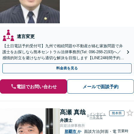
遺言変更
【土日電話予約受付可】九州で相続問題や不動産が絡む家族問題で弁
護士をお探しなら熊本セントラル法律事務所(Tel: 096-288-2193)へ／
感情的対立を避けながら適切な解決を目指します【LINE24時間予約受
付可】【休日・夜間相談可】
料金表を見る
電話でお問い合わせ
メールで面談予約
髙瀬 真哉
熊本県
インタビュ
ーを見る
弁護士
田迎法律事務所
営業時
那覇市
か
面談方法(対面・電