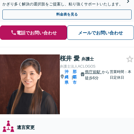
かぎり多く解決の選択肢をご提案し、粘り強くサポートいたします。
料金表を見る
電話でお問い合わせ
メールでお問い合わせ
桜井 愛
弁護士
弁護士法人ACLOGOS
沖
那
県庁前駅
から
営業時間：本
縄
覇
|
日定休日
徒歩6分
県
市
遺言変更