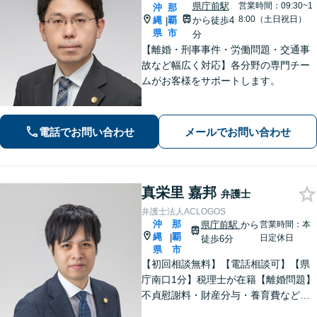
県庁前駅
営業時間：09:30~1
沖
那
8:00（土日祝日）
縄
覇
から徒歩4
|
県
市
分
【離婚・刑事事件・労働問題・交通事
故など幅広く対応】各分野の専門チー
ムがお客様をサポートします。
電話でお問い合わせ
メールでお問い合わせ
真栄里 嘉邦
弁護士
弁護士法人ACLOGOS
沖
那
県庁前駅
から
営業時間：本
縄
覇
|
日定休日
徒歩6分
県
市
【初回相談無料】【電話相談可】【県
庁南口1分】税理士が在籍【離婚問題】
不貞慰謝料・財産分与・養育費など。
協議・調停・別居中、どの段階でもご