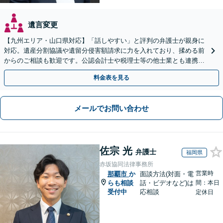
遺言変更
【九州エリア・山口県対応】「話しやすい」と評判の弁護士が親身に
対応。遺産分割協議や遺留分侵害額請求に力を入れており、揉める前
からのご相談も歓迎です。公認会計士や税理士等の他士業とも連携
し、円満な解決を全力でサポートいたします。
料金表を見る
メールでお問い合わせ
佐宗 光
弁護士
福岡県
赤坂協同法律事務所
営業時
那覇市
か
面談方法(対面・電
らも相談
話・ビデオなど)は
間：本日
受付中
応相談
定休日