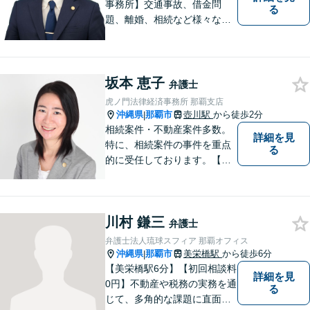
事務所】交通事故、借金問
る
題、離婚、相続など様々な問
題について、「何度でも無
料」の相談を行っています！
まずはお気軽にご相談くださ
い！
坂本 恵子
弁護士
虎ノ門法律経済事務所 那覇支店
沖縄県
那覇市
壺川駅
から徒歩2分
|
相続案件・不動産案件多数。
詳細を見
特に、相続案件の事件を重点
る
的に受任しております。【初
回面談30分無料（電話・リモ
ート相談有料）】【夜間対応
可（事前予約要）】なお、労
川村 鎌三
働問題については、雇用主の
弁護士
方からのご相談のみとさせて
弁護士法人琉球スフィア 那覇オフィス
いただいております。
沖縄県
那覇市
美栄橋駅
から徒歩6分
|
【美栄橋駅6分】【初回相談料
詳細を見
0円】不動産や税務の実務を通
る
じて、多角的な課題に直面す