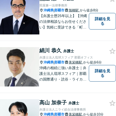
照屋兼一法律事務所
沖縄県
那覇市
旭橋駅
から徒歩8分
|
【弁護士歴25年以上】【沖縄
詳細を見
の法律相談ならお任せくださ
る
い】気軽に受診できる「町医
者」のような弁護士でありた
いと思っています。豊富な経
験により培ったノウハウを活
絹川 恭久
かし、ひとりでも多く悩まれ
弁護士
ている方を救います。ぜひご
弁護士法人琉球スフィア 那覇オフィス
相談ください。
沖縄県
那覇市
美栄橋駅
から徒歩6分
|
沖縄の相続に強い弁護士｜弁
詳細を見
護士法人琉球スフィア｜那覇
る
の国際通り・読谷・ライカム
の3店舗ある沖縄最大級の法律
事務所｜国際相続案件の実績
多数｜国内外問わず相続案件
髙山 加奈子
を手掛けていきたいと思って
弁護士
おります。どうぞよろしくお
弁護士法人ニライ総合法律事務所
願いします。
沖縄県
那覇市
美栄橋駅
から徒歩10分
|