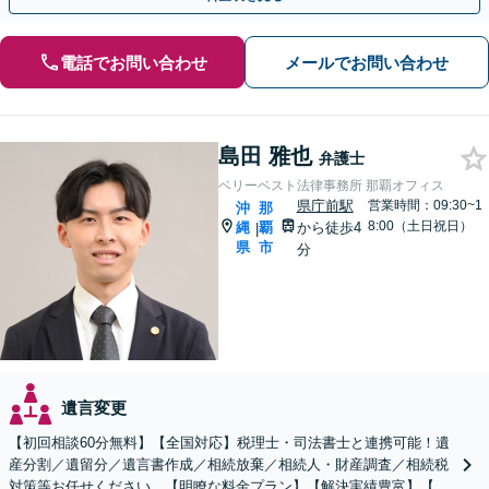
電話でお問い合わせ
メールでお問い合わせ
島田 雅也
弁護士
ベリーベスト法律事務所 那覇オフィス
県庁前駅
営業時間：09:30~1
沖
那
8:00（土日祝日）
縄
覇
から徒歩4
|
県
市
分
遺言変更
【初回相談60分無料】【全国対応】税理士・司法書士と連携可能！遺
産分割／遺留分／遺言書作成／相続放棄／相続人・財産調査／相続税
対策等お任せください。【明瞭な料金プラン】【解決実績豊富】【電