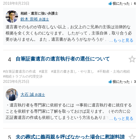
2018年8月23日
役にたった
6
相続・遺言に強い弁護士
鈴木 崇裕
弁護士
遺言書そのものが存在しない以上，お父上のご兄弟の主張は法律的な
根拠を全く欠くものになります。 したがって，主張自体，取り合う必
要がありません。 また，遺言書があろうがなかろうが，お父上のご兄
弟と面会しなければならない義務はもともとありません。 峰岸先生の
ご回答にもありますが， 代理人弁護士をたてて，その弁護士から相手
方に対して， ・相続に関する主張は法的根拠がなく，一切応じないこ
4
自筆証書遺言の遺言執行者の選任について
と ・今後一切の連絡をしてこないでほしいこと ・連絡を継続してくる
ようであれば警察への通報や法的措置も辞さないこと などを記載した
#自筆証書遺言の作成
#遺言
#遺言の書き直し・やり直し
#不動産・土地の相続
書面を発送してもらうことがよろしいように思います。
#相続トラブルの代理交渉
2023年6月25日
役にたった
3
大石 誠
弁護士
・遺言執行者を専門家に依頼するには ⇒事前に遺言執行者に就任する
ことを依頼する専門家に了解を取っておけば足ります。（その方に公
正証書遺言の作成も依頼してしまうという方法もあります） 事前に了
解を取るだけであれば、契約は不要ですし、契約料を払う必要もあり
ません。 遺言執行者に就任し、遺言執行が完了したときの報酬だけ、
弁護士費用としてかかります。 ・亡くなった際に、法務局に預けた自
5
夫の葬式に義両親を呼ばなかった場合に慰謝料請