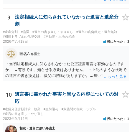
きます。
9
法定相続人に知らされていなかった遺言と遺産分
割
#遺産分割
#協議
#遺言の書き直し・やり直し
#遺言の真偽鑑定・遺言無効
#相続トラブルの代理交渉
#不動産・土地の相続
2026年7月18日
役にたった
3
匿名A
弁護士
・当初法定相続人に知らされなかった公正証書遺言は有効なものです
か。 →有効です。知らせる必要はありません。 ・上記のような状況で
の遺言の書き換えは、叔父に瑕疵がありますか。→無いです。 ・分割
する場合の比率は、現状で、客観的に見てどの程度が妥当と考えられ
ますか。 →本人が自由に決められますので、どこが妥当とは言えない
です。客観的な基準もありません。 ・できれば穏やかに、分割を拒否
10
遺言書に書かれた事実と異なる内容についての対
することはできますか。 →分割を拒否するということは、遺産はいら
応
ないということでしょうか。遺言で、受取を指定されててもいらない
#遺留分侵害額請求・放棄
#生前贈与
#家族間の相続トラブル
と拒否することはできます。理由を説明する必要はありません。
#遺言の書き直し・やり直し
2023年9月14日
役にたった
1
相続・遺言に強い弁護士