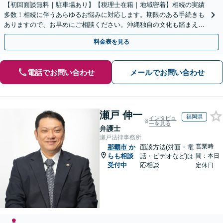
【初回面談無料｜駐車場あり】【税理士在籍｜地域密着】相続の実績
多数！相続に伴うあらゆるお悩みに対応します。期限のある手続きも
ありますので、お早めにご相談ください。沖縄独自の文化も踏まえ解
決へ【WEB面談可】
料金表を見る
電話でお問い合わせ
メールでお問い合わせ
瀬戸 伸一
福岡県
インタビュ
ーを見る
弁護士
瀬戸法律事務所
営業時
那覇市
か
面談方法(対面・電
らも相談
話・ビデオなど)は
間：本日
受付中
応相談
定休日