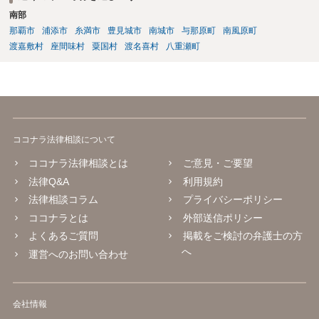
南部
那覇市
浦添市
糸満市
豊見城市
南城市
与那原町
南風原町
渡嘉敷村
座間味村
粟国村
渡名喜村
八重瀬町
ココナラ法律相談について
ココナラ法律相談とは
ご意見・ご要望
法律Q&A
利用規約
法律相談コラム
プライバシーポリシー
ココナラとは
外部送信ポリシー
よくあるご質問
掲載をご検討の弁護士の方
へ
運営へのお問い合わせ
会社情報