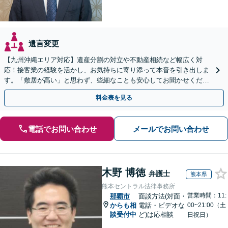
遺言変更
【九州沖縄エリア対応】遺産分割の対立や不動産相続など幅広く対
応！接客業の経験を活かし、お気持ちに寄り添って本音を引き出しま
す。「敷居が高い」と思わず、些細なことも安心してお聞かせくださ
い【初回相談無料】【夜間・休日相談可】
料金表を見る
電話でお問い合わせ
メールでお問い合わせ
木野 博徳
弁護士
熊本県
熊本セントラル法律事務所
営業時間：11:
那覇市
面談方法(対面・
からも相
電話・ビデオな
00~21:00（土
談受付中
ど)は応相談
日祝日）