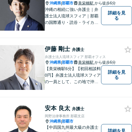
沖縄県
那覇市
美栄橋駅
から徒歩6分
|
沖縄の相続に強い弁護士｜弁
詳細を見
護士法人琉球スフィア｜那覇
る
の国際通り・読谷・ライカム
の3店舗ある沖縄最大級の法律
事務所｜不安に悩まされる
日々から解放されるよう迅速
伊藤 剛士
に対応し、あなたの立場に立
弁護士
ったベストな紛争解決を導く
弁護士法人琉球スフィア 那覇オフィス
ことを常に大切にしていま
沖縄県
那覇市
美栄橋駅
から徒歩6分
|
す。
【美栄橋駅6分】【初回相談料
詳細を見
0円】弁護士法人琉球スフィア
る
の一員として、この地で沖縄
の皆さまのお役に立てるよ
う、全力を尽くしてまいりま
す。 「ご相談＝ご依頼」では
安本 良太
ございませんので、安心して
弁護士
経験豊富な弁護士にご相談く
岡野法律事務所 那覇支店
ださい。
沖縄県
那覇市
|
【中四国九州最大級の弁護士
詳細を見