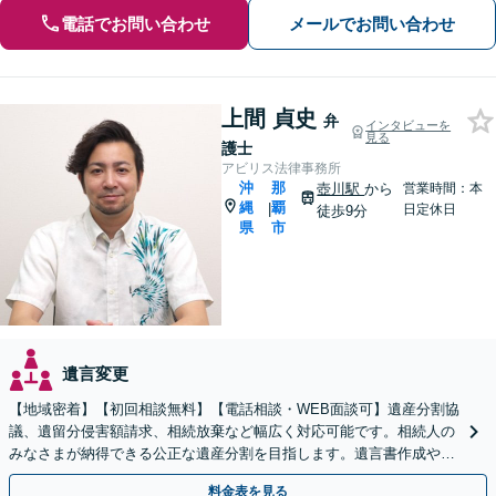
電話でお問い合わせ
メールでお問い合わせ
上間 貞史
弁
インタビューを
見る
護士
アビリス法律事務所
沖
那
壺川駅
から
営業時間：本
縄
覇
|
日定休日
徒歩9分
県
市
遺言変更
【地域密着】【初回相談無料】【電話相談・WEB面談可】遺産分割協
議、遺留分侵害額請求、相続放棄など幅広く対応可能です。相続人の
みなさまが納得できる公正な遺産分割を目指します。遺言書作成や成
年後見人など、相続に向けた生前対策もお任せください。
料金表を見る