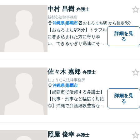
まいります。見積もりは無料
ですので、お気軽にご相談く
中村 昌樹
弁護士
ださい。個々に応じた解決策
新都心法律事務所
をご提案します。
沖縄県
那覇市
おもろまち駅
から徒歩8分
|
【おもろまち駅8分】トラブル
詳細を見
に巻き込まれた方に寄り添
る
い、できるかぎり迅速にそし
て最善の解決を図るべく、常
に全力で取り組んでおりま
す。企業法務、土地問題、離
佐々木 嘉郎
婚、借金、相続、交通事故
弁護士
等、生活上のトラブルがござ
じょうなん法律事務所
いましたら、お気軽にご相談
沖縄県
那覇市
|
下さい。
【那覇市で活躍する弁護士】
詳細を見
【民事・刑事など幅広く対応
る
◎】沖縄で弁護経験豊富な弁
護士！スピーディな対応を心
掛け、皆様の抱える問題がで
きるだけ早く解決できるよう
尽力します！皆様のご希望を
照屋 俊幸
弁護士