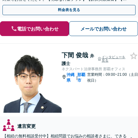
話相談可】
料金表を見る
電話でお問い合わせ
メールでお問い合わせ
下間 俊哉
弁
インタビューを
見る
護士
ネクスパート法律事務所 那覇オフィス
沖縄
那覇
営業時間：09:00~21:00（土日
|
県
市
祝日）
遺言変更
【相続の無料相談受付中】相続問題でお悩みの相談者さまに、できる