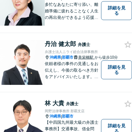
多忙なあなたに寄り添い、離
詳細を見
婚準備に疲れることなく人生
る
の再出発ができるよう応援し
ます。
丹治 健太郎
弁護士
弁護士法人ニライ総合法律事務所
沖縄県
那覇市
美栄橋駅
から徒歩10分
|
依頼者様の事件の見通しをお
詳細を見
伝えし、今後の取るべき方針
る
をアドバイスいたします。徹
底したリーガルサービスを提
供します。
林 大貴
弁護士
岡野法律事務所 那覇支店
沖縄県
那覇市
|
【中四国九州最大級の弁護士
詳細を見
事務所】交通事故、借金問
る