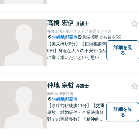
る依頼者を支えるには、法律
面からの支援が不可欠である
と痛感し、弁護士を志しまし
髙橋 宏伊
た。 複雑な問題を一つの窓口
弁護士
で解決できる存在を目指し、
弁護士法人琉球スフィア 那覇オフィス
日々研鑽を重ねています。
沖縄県
那覇市
美栄橋駅
から徒歩6分
|
【美栄橋駅6分】【初回相談料
詳細を見
0円】身近な人々の不安や悩み
る
に寄り添いたいという思いか
ら、弁護士を志しました。 人
生を左右する法律問題に真摯
に向き合い、最善の解決を目
仲地 宗哲
指すことが私の信念です。
弁護士
【休日面談可】
南風法律事務所
沖縄県
那覇市
|
【県庁前駅徒歩11分】【交通
詳細を見
事故・離婚事件・企業法務分
る
野での実績多数】「精神的な
負担の軽減」や「解決プロセ
ス」を重視し、弁護を進めて