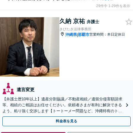
29件中 1-29件を表示
久納 京祐
弁護士
きびたき法律事務所
沖縄県
那覇市
営業時間：本日定休日
|
遺言変更
【弁護士歴10年以上】遺産分割協議／不動産相続／遺留分侵害額請求
等、相続のご相談はお任せください。依頼者さまが有利に解決できる
よう、粘り強く交渉します【トートーメー問題など、沖縄特有のトラ
ブルにも対応】【バス停「天久」2分】
料金表を見る