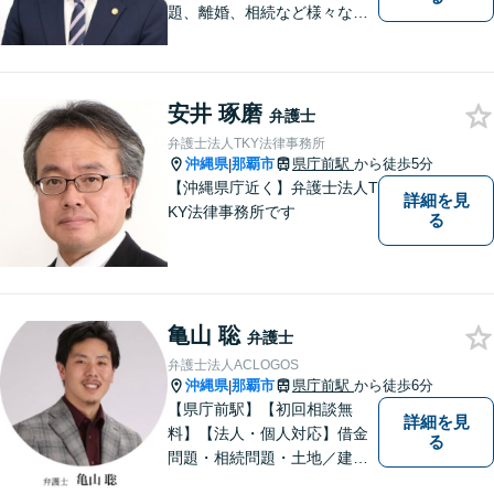
題、離婚、相続など様々な問
題について、「何度でも無
料」の相談を行っています！
まずはお気軽にご相談くださ
い！
安井 琢磨
弁護士
弁護士法人TKY法律事務所
沖縄県
那覇市
県庁前駅
から徒歩5分
|
【沖縄県庁近く】弁護士法人T
詳細を見
KY法律事務所です
る
亀山 聡
弁護士
弁護士法人ACLOGOS
沖縄県
那覇市
県庁前駅
から徒歩6分
|
【県庁前駅】【初回相談無
詳細を見
料】【法人・個人対応】借金
る
問題・相続問題・土地／建物
／建築紛争・企業法務・事業