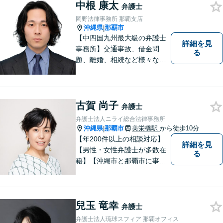
中根 康太
が本当に求める最高の結果に
弁護士
こだわり続けたいと考えてお
岡野法律事務所 那覇支店
ります。 お気軽にご相談くだ
沖縄県
那覇市
|
さい。
【中四国九州最大級の弁護士
詳細を見
事務所】交通事故、借金問
る
題、離婚、相続など様々な問
題について、「何度でも無
料」の相談を行っています！
まずはお気軽にご相談くださ
い！
古賀 尚子
弁護士
弁護士法人ニライ総合法律事務所
沖縄県
那覇市
美栄橋駅
から徒歩10分
|
【年200件以上の相談対応】
詳細を見
【男性・女性弁護士が多数在
る
籍】【沖縄市と那覇市に事務
所あり】離婚問題、相続問
題、労働雇用、刑事事件、企
業法務・企業側労働「沖縄な
兒玉 竜幸
らではの習慣」を熟知した弁
弁護士
護士が多数在籍。
弁護士法人琉球スフィア 那覇オフィス