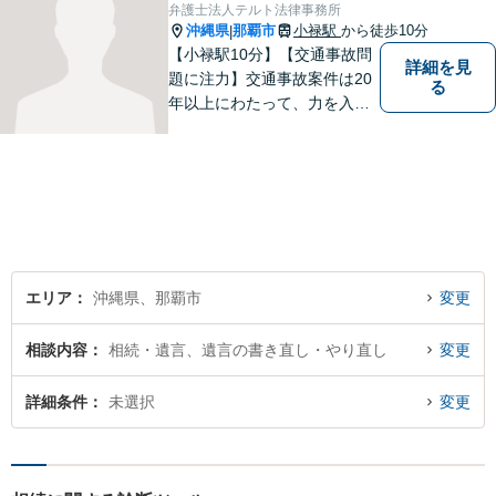
丁寧にお聞きします。【牧志
弁護士法人テルト法律事務所
駅・安里駅から徒歩圏】
沖縄県
那覇市
小禄駅
から徒歩10分
|
【小禄駅10分】【交通事故問
詳細を見
題に注力】交通事故案件は20
る
年以上にわたって、力を入れ
てきました。保険会社との示
談交渉/後遺障害等級の認定/損
害賠償請求などにお困りの方
はぜひ、当事務所にご相談く
ださい。【企業法務対応可
能】
エリア
沖縄県、那覇市
変更
相談内容
相続・遺言、遺言の書き直し・やり直し
変更
詳細条件
未選択
変更