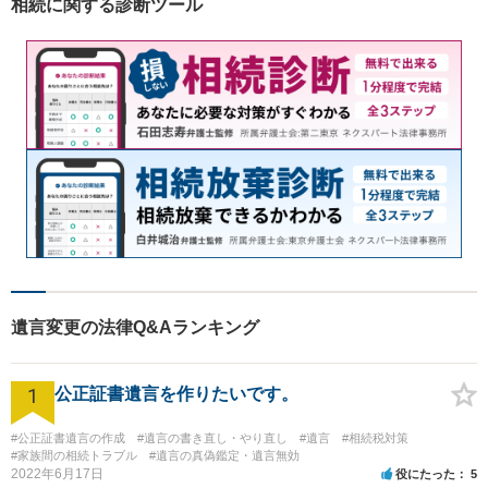
相続に関する診断ツール
遺言変更の法律Q&Aランキング
1
公正証書遺言を作りたいです。
#公正証書遺言の作成
#遺言の書き直し・やり直し
#遺言
#相続税対策
#家族間の相続トラブル
#遺言の真偽鑑定・遺言無効
2022年6月17日
役にたった
5