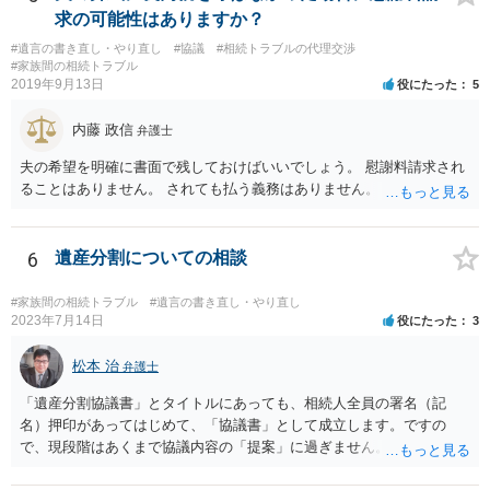
筆証書遺言の存在を親族がなかったものにされる可能性 ⇒自筆の遺言
求の可能性はありますか？
書を法務局に保管した場合、死亡後、法務局に遺言書の有無を照会す
#遺言の書き直し・やり直し
#協議
#相続トラブルの代理交渉
ることになりますので、「法務局に預けた自筆証書遺言の存在を親族
#家族間の相続トラブル
がなかったもの」にすることはできません。 存在をなかったものにす
2019年9月13日
役にたった
5
るというよりも、遺言の効力を争う（遺言は無効だ）と主張する場合
がありえますが、その予防方法は、遺言者と面談してみないと判断が
内藤 政信
弁護士
難しいです。
夫の希望を明確に書面で残しておけばいいでしょう。 慰謝料請求され
ることはありません。 されても払う義務はありません。
6
遺産分割についての相談
#家族間の相続トラブル
#遺言の書き直し・やり直し
2023年7月14日
役にたった
3
松本 治
弁護士
「遺産分割協議書」とタイトルにあっても、相続人全員の署名（記
名）押印があってはじめて、「協議書」として成立します。ですの
で、現段階はあくまで協議内容の「提案」に過ぎません。 納得がいか
なければ、署名（記名）押印を拒むことです。１人でも拒むと協議不