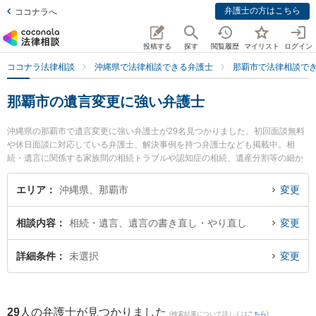
弁護士の方はこちら
ココナラへ
投稿する
探す
閲覧履歴
マイリスト
ログイン
ココナラ法律相談
沖縄県で法律相談できる弁護士
那覇市で法律相談で
那覇市の遺言変更に強い弁護士
沖縄県の那覇市で遺言変更に強い弁護士が29名見つかりました。初回面談無料
や休日面談に対応している弁護士、解決事例を持つ弁護士なども掲載中。相
続・遺言に関係する家族間の相続トラブルや認知症の相続、遺産分割等の細か
な分野での絞り込み検索もでき便利です。特にきびたき法律事務所の久納 京祐
弁護士やアビリス法律事務所の上間 貞史弁護士、ベリーベスト法律事務所 那覇
エリア
沖縄県、那覇市
変更
オフィスの島田 雅也弁護士のプロフィール情報や弁護士費用、強みなどが注目
されています。『那覇市で土日や夜間に発生した遺言変更のトラブルを今すぐ
相談内容
相続・遺言、遺言の書き直し・やり直し
変更
に弁護士に相談したい』『遺言変更のトラブル解決の実績豊富な近くの弁護士
を検索したい』『初回相談無料で遺言変更を法律相談できる那覇市内の弁護士
に相談予約したい』などでお困りの相談者さんにおすすめです。
詳細条件
未選択
変更
29
人の弁護士が見つかりました
(検索結果について詳しくは
こちら
)