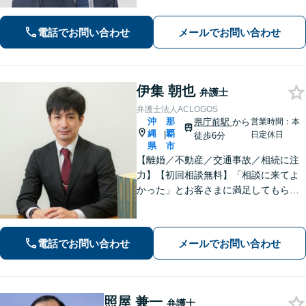
相談ください【不動産】賃料増額（減
額）・明け渡し請求・立退料増額など
電話でお問い合わせ
メールでお問い合わせ
に対応。交渉から訴訟までお任せくだ
さい。
伊集 朝也
弁護士
弁護士法人ACLOGOS
沖
那
県庁前駅
から
営業時間：本
縄
覇
|
日定休日
徒歩6分
県
市
【離婚／不動産／交通事故／相続に注
力】【初回相談無料】「相談に来てよ
かった」とお客さまに満足してもらう
ことを大切にしています！沖縄にお住
まいの方・中小企業の方を支えるべ
く、丁寧なヒアリングで皆様のお気持
電話でお問い合わせ
メールでお問い合わせ
ちに寄り添います。
照屋 兼一
弁護士