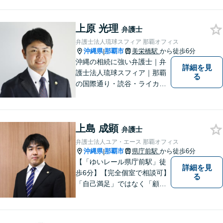
承継なら弁護士法人アクロゴ
スにお任せください。
上原 光理
弁護士
弁護士法人琉球スフィア 那覇オフィス
沖縄県
那覇市
美栄橋駅
から徒歩6分
|
沖縄の相続に強い弁護士｜弁
詳細を見
護士法人琉球スフィア｜那覇
る
の国際通り・読谷・ライカム
の3店舗ある沖縄最大級の法律
事務所｜私自身、月に10件程
度の新規相談を受けておりま
上島 成顕
す。お気軽にご連絡くださ
弁護士
い！
弁護士法人ユア・エース 那覇オフィス
沖縄県
那覇市
県庁前駅
から徒歩6分
|
【「ゆいレール県庁前駅」徒
詳細を見
歩6分】【完全個室で相談可】
る
「自己満足」ではなく「顧客
満足」が得られたかどうかを
大切にしています。一人一人
の依頼者に寄り添い、依頼者