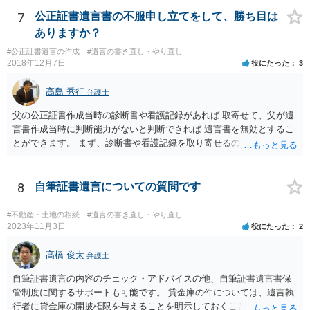
成立となります。その場合、成立させたい相続人が、家庭裁判所に遺
産分割調停を申し立てなければなりません。 なお、弁護士の送付状
7
公正証書遺言書の不服申し立てをして、勝ち目は
は、通常、相続人全員分の（本件であれば４通の）「遺産分割協議
ありますか？
書」を作成するところ、１通だけの作成にとどめる理由が書かれてい
#公正証書遺言の作成
#遺言の書き直し・やり直し
るものです。
2018年12月7日
役にたった
3
高島 秀行
弁護士
父の公正証書作成当時の診断書や看護記録があれば 取寄せて、父が遺
言書作成当時に判断能力がないと判断できれば 遺言書を無効とするこ
とができます。 まず、診断書や看護記録を取り寄せるのが重要となり
ます。 ご自分で取り寄せるか、弁護士に取り寄せてもらうかしたらよ
いと思います。
8
自筆証書遺言についての質問です
#不動産・土地の相続
#遺言の書き直し・やり直し
2023年11月3日
役にたった
2
髙橋 俊太
弁護士
自筆証書遺言の内容のチェック・アドバイスの他、自筆証書遺言書保
管制度に関するサポートも可能です。 貸金庫の件については、遺言執
行者に貸金庫の開披権限を与えることを明示しておくことでクリアで