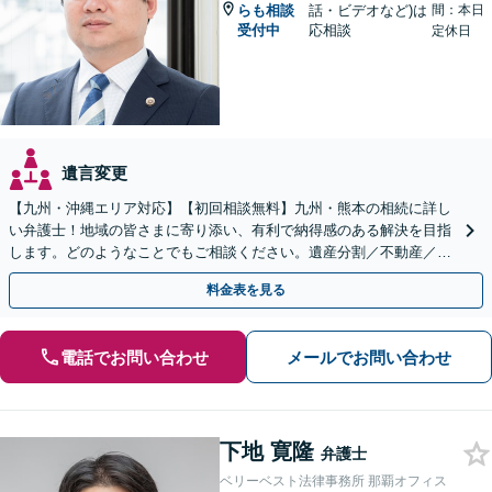
らも相談
話・ビデオなど)は
間：本日
受付中
応相談
定休日
遺言変更
【九州・沖縄エリア対応】【初回相談無料】九州・熊本の相続に詳し
い弁護士！地域の皆さまに寄り添い、有利で納得感のある解決を目指
します。どのようなことでもご相談ください。遺産分割／不動産／遺
言書／使い込み／寄与分／遺留分／相続放棄【完全個室】
料金表を見る
電話でお問い合わせ
メールでお問い合わせ
下地 寛隆
弁護士
ベリーベスト法律事務所 那覇オフィス