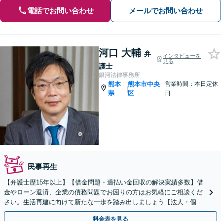
電話でお問い合わせ
メールでお問い合わせ
河口 大輔
弁
インタビューを
見る
護士
銀河法律事務所
熊本
熊本市中央
営業時間：本日定休
|
県
区
日
民事再生
【弁護士歴15年以上】【借金問題・過払い金回収の解決実績多数】借
金やローン返済、企業の債務問題でお困りの方はお気軽にご相談くだ
さい。生活再建に向けて新たな一歩を踏み出しましょう【法人・個人
対応OK】【相談料無料】
料金表を見る