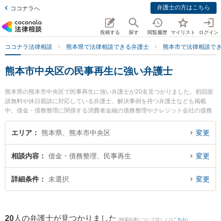
弁護士の方はこちら
ココナラへ
投稿する
探す
閲覧履歴
マイリスト
ログイン
ココナラ法律相談
熊本県で法律相談できる弁護士
熊本市で法律相談で
熊本市中央区の民事再生に強い弁護士
熊本県の熊本市中央区で民事再生に強い弁護士が20名見つかりました。初回面
談無料や休日面談に対応している弁護士、解決事例を持つ弁護士なども掲載
中。借金・債務整理に関係する消費者金融の債務整理やクレジット会社の債務
整理、リボ払いの債務整理等の細かな分野での絞り込み検索もでき便利です。
特に東京スタートアップ法律事務所 熊本支店の宮﨑 零生弁護士や銀河法律事務
エリア
熊本県、熊本市中央区
変更
所の河口 大輔弁護士、アロウズ法律事務所の川島 孝之弁護士のプロフィール情
報や弁護士費用、強みなどが注目されています。『熊本市中央区で土日や夜間
相談内容
借金・債務整理、民事再生
変更
に発生した民事再生のトラブルを今すぐに弁護士に相談したい』『民事再生の
トラブル解決の実績豊富な近くの弁護士を検索したい』『初回相談無料で民事
再生を法律相談できる熊本市中央区内の弁護士に相談予約したい』などでお困
詳細条件
未選択
変更
りの相談者さんにおすすめです。
20
人の弁護士が見つかりました
(検索結果について詳しくは
こちら
)