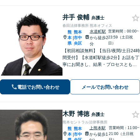
井手 俊輔
弁護士
春田法律事務所 熊本オフィス
水道町駅
営業時間：00:00~
熊
熊本
23:59（土日祝
本
市中
から徒歩2
|
県
央区
日）
分
【初回相談無料】【当日/夜間/土日24時
間受付】【水道町駅徒歩2分】お話を丁
寧にお聞きし、結果・プロセスともに
ご満足していただけるサービスを提供
いたします。
電話でお問い合わせ
メールでお問い合わせ
木野 博徳
弁護士
熊本セントラル法律事務所
上熊本駅
営業時間：11:00~
熊
熊本
21:00（土日祝
本
市中
から徒歩1
|
県
央区
日）