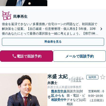
民事再生
借金を返済できない／多重債務／住宅ローンの問題など、初回面談で
解決策をご提案。【自己破産・任意整整理・個人再生】5年後、10年
後のあなたにとって最善の選択肢を一緒に考えましょう。【県庁/神水
交差点近く】
料金表を見る
電話で面談予約
メールで面談予約
米盛 太紀
福岡県
インタビュ
ーを見る
弁護士
弁護士法人米盛法律事務所
熊本市中央
面談方法(対
営業時間：0
区
からも
面・電話・ビ
9:00~18:00
相談受付中
デオなど)は応
（土日祝日）
相談