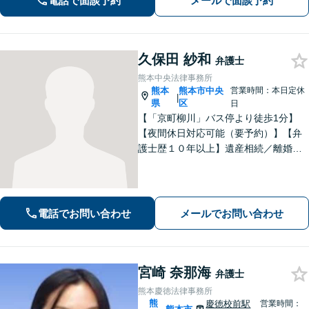
電話で面談予約
メールで面談予約
策があるかご提案します。
久保田 紗和
弁護士
熊本中央法律事務所
熊本
熊本市中央
営業時間：本日定休
|
県
区
日
【「京町柳川」バス停より徒歩1分】
【夜間休日対応可能（要予約）】【弁
護士歴１０年以上】遺産相続／離婚・
男女問題／労働問題などの分野に対応
可能。悩みを真剣に受け止め、共に闘
える弁護士であることを心がけていま
す。お気軽にご相談ください。
電話でお問い合わせ
メールでお問い合わせ
宮崎 奈那海
弁護士
熊本慶徳法律事務所
熊
慶徳校前駅
営業時間：