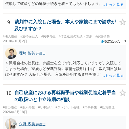
依頼して破産などの解決手続きを取ってもらいましょう。
9
裁判中に入院した場合、本人や家族にまで請求が
及びますか？
#法人破産
#連帯保証人
#民事再生
#借金返済の相談・交渉
#多重債務
2018年10月2日
役にたった
1
理崎 智英
弁護士
＞派遣会社の社長は、弁護士を立てずに対応していますが、入院して
しまった場合、家族などが裁判所に事情を説明すれば、裁判期日は延
ばせますか？ 入院した場合、入院を証明する資料を添えて、裁判所に
対して期日変更の上申をすれば良いと思います。 ＞口がきけず、字も
書けない、意識が無い場合など、弁護士ではなく家族などの代理人が
裁判延期を申請できますか？ ご家族であっても訴訟代理権はありませ
10
自己破産における再就職手当や就業促進定着手当
んので、ご本人に代わって裁判延期の申請することは出来ません。た
の取扱いと申立時期の相談
だ、事実上、裁判所に対して事情を説明すれば、裁判手続は中止され
#自己破産
#個人再生
#リボ払い
#クレジット会社
#民事再生
#任意整理
ると思います。 ＞本人が出廷できないことを理由に、財産の差し押さ
2026年3月18日
えなどされることはございますでしょうか？ ご本人の状態が回復する
までの間は裁判が中止されるでしょうから、そのような心配はないと
永野 広美
弁護士
思います。