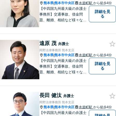
ます。お気軽にご相談くださ
熊本県
熊本市中央区
水道町駅
から徒歩4分
|
い。
【中四国九州最大級の弁護士
詳細を見
事務所】交通事故、借金問
る
題、離婚、相続など様々な問
題について、「何度でも無
料」の相談を行っています！
まずはお気軽にご相談くださ
遠原 茂
い！
弁護士
岡野法律事務所 熊本支店
熊本県
熊本市中央区
水道町駅
から徒歩4分
|
【中四国九州最大級の弁護士
詳細を見
事務所】交通事故、借金問
る
題、離婚、相続など様々な問
題について、「何度でも無
料」の相談を行っています！
まずはお気軽にご相談くださ
長田 健汰
い！
弁護士
岡野法律事務所 熊本支店
熊本県
熊本市中央区
水道町駅
から徒歩4分
|
【中四国九州最大級の弁護士
詳細を見