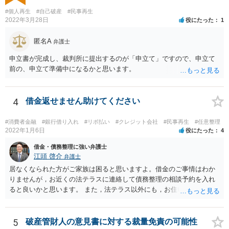
いうのが付く管財事件になる可能性もありますので，その場合は予納
#個人再生
#自己破産
#民事再生
金という管財人に係る費用（20万円が目安）を別途裁判所に払い込む
2022年3月28日
役にたった
1
必要がありますが，予納金は法テラスが立て替えてくれないので，自
分で用立てる必要があります。
匿名A
弁護士
申立書が完成し、裁判所に提出するのが「申立て」ですので、申立て
前の、申立て準備中になるかと思います。
4
借金返せません助けてください
#消費者金融
#銀行借り入れ
#リボ払い
#クレジット会社
#民事再生
#任意整理
2022年1月6日
役にたった
4
借金・債務整理に強い弁護士
江頭 啓介
弁護士
居なくなられた方がご家族は困ると思いますよ。借金のご事情はわか
りませんが，お近くの法テラスに連絡して債務整理の相談予約を入れ
ると良いかと思います。 また，法テラス以外にも，お住いの都道府県
弁護士会でも相談窓口があると思いますので，インターネットで検索
してみてください。
5
破産管財人の意見書に対する裁量免責の可能性