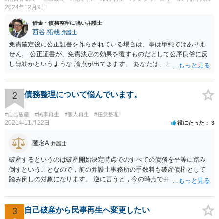
2024年12月9日
借金・債務整理に強い弁護士
西谷 拓哉
弁護士
免責確定後に公正証書を作らされている場合は、事は単純ではありま
せん。 公正証書が、免責決定の効果を覆すものだとして公序良俗に反
し無効かというような 論点が出てきます。 あなたは、どこかできちん
と一度、法律相談や、前回の弁護士の事件処理について相談する機会
を設けてもらう必要が高いと思います。 ネットで広告を出しているよ
うな法律事務所だと、またまずい処理をする法律事務所に相談してし
2
債務整理について悩んでいます。
まう恐れがあるので まずは、下記のURLを参考に、弁護士会が設置・
開催している、債務整理等の相談を受けて今回の一連の流れを踏まえ
#自己破産
#民事再生
#個人再生
#任意整理
て相談されることをお勧め致します。 https://www.horitsu-sodan.jp/so
2021年11月22日
役にたった
3
udan/syakkin.html
匿名A
弁護士
破産するというのは破産開始決定時点でのすべての債務を平等に踏み
倒すということなので，前の弁護士事務所の手数料も破産債権として
踏み倒しの対象になります。 逆に言うと，今の時点で弁護士手数料を
払うと「偏頗弁済（不公平な弁済）」として破産手続きの中で問題に
なるので，方針が決まるまでは支払わない方がいいでしょう。 費用は
法テラスを利用できるなら分割払いができるはずですが，収入や資力
3
自己破産から民事再生へ変更したい
が一定以上だと利用できません。 また，破産にあたって破産管財人と