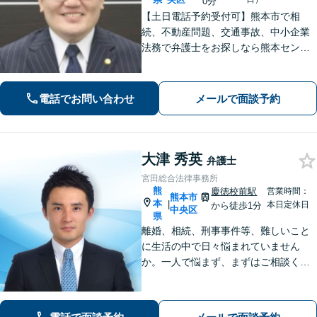
0分
【土日電話予約受付可】熊本市で相
続、不動産問題、交通事故、中小企業
法務で弁護士をお探しなら熊本セント
ラル法律事務所(Tel: 096-288-2193)
へ。【LINE公式アカウント24時間予約
受付可】【休日・夜間相談可】
電話でお問い合わせ
メールで面談予約
大津 秀英
弁護士
宮田総合法律事務所
熊
慶徳校前駅
営業時間：
熊本市
本
|
本日定休日
から徒歩1分
中央区
県
離婚、相続、刑事事件等、難しいこと
に生活の中で日々悩まれていません
か。一人で悩まず、まずはご相談くだ
さい。貴方の悩みを一緒に解決しま
す。貴方の悩みが法律で解決できる
か、解決できるとしてどういった解決