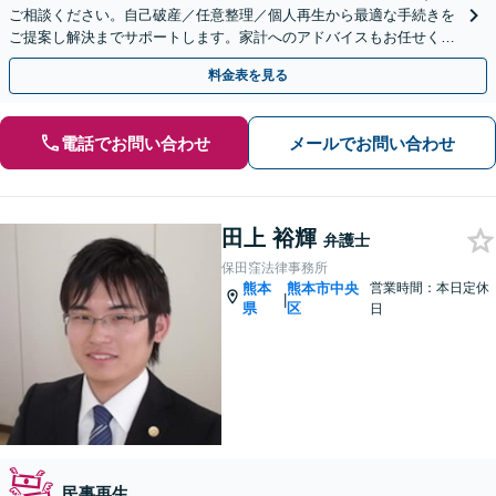
ご相談ください。自己破産／任意整理／個人再生から最適な手続きを
ご提案し解決までサポートします。家計へのアドバイスもお任せくだ
さい。法人破産も弁護士がチームで対応【土日祝相談可】
料金表を見る
電話でお問い合わせ
メールでお問い合わせ
田上 裕輝
弁護士
保田窪法律事務所
熊本
熊本市中央
営業時間：本日定休
|
県
区
日
民事再生