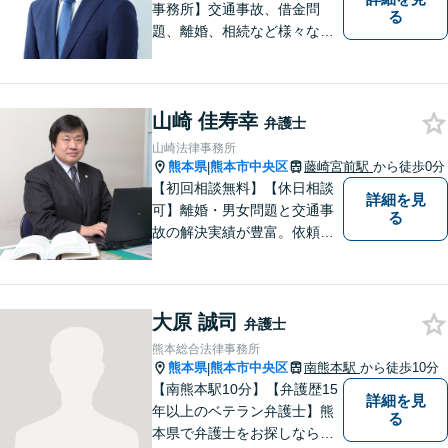
事務所】交通事故、借金問
る
題、離婚、相続など様々な問
題について、「何度でも無
料」の相談を行っています！
まずはお気軽にご相談くださ
山崎 佳寿幸
い！
弁護士
山崎法律事務所
熊本県
熊本市中央区
藤崎宮前駅
から徒歩0分
|
【初回相談無料】【休日相談
詳細を見
可】離婚・男女問題と交通事
る
故の解決実績が豊富。依頼者
様にとって力強い法的パート
ナーとして尽力いたします。
企業法務のご相談もお任せく
大原 誠司
ださい。【熊本市中心部】地
弁護士
域に密着した町医者みたいな
熊本総合法律事務所
弁護士です。
熊本県
熊本市中央区
南熊本駅
から徒歩10分
|
【南熊本駅10分】【弁護歴15
詳細を見
年以上のベテラン弁護士】熊
る
本県で弁護士をお探しなら、