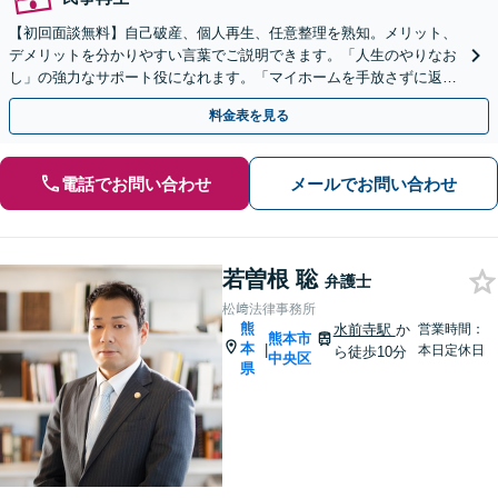
【初回面談無料】自己破産、個人再生、任意整理を熟知。メリット、
デメリットを分かりやすい言葉でご説明できます。「人生のやりなお
し」の強力なサポート役になれます。「マイホームを手放さずに返済
したい」にも対応【子連れ相談可】
料金表を見る
電話でお問い合わせ
メールでお問い合わせ
若曽根 聡
弁護士
松﨑法律事務所
熊
水前寺駅
か
営業時間：
熊本市
本
|
本日定休日
ら徒歩10分
中央区
県