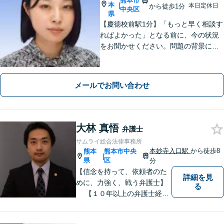
熊本市
本
|
本日定休日
から徒歩1分
中央区
県
【慶徳校前駅1分】「もっと早く相談す
ればよかった」となる前に、今の状況
をお聞かせください。問題の背景にも
目を向け、あなたの気持ちにしっかり
寄り添います。【WEB相談可能】【夜
間面談可】
メールでお問い合わせ
大林 真悟
弁護士
サムライ総合法律事務所
本妙寺入口駅
から徒歩8
熊本
熊本市中央
|
県
区
分
【信念を持って、依頼者のた
詳細を見
めに、力強く、戦う弁護士】
る
【１０年以上の弁護士経
験】 【①交通事故、②離婚
等の男女トラブル、③顧問弁