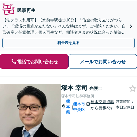
民事再生
【法テラス利用可】【水前寺駅徒歩10分】「借金の取り立てがつら
い」「返済の目処が立たない」そんな時はまず、ご相談ください。自
己破産／任意整理／個人再生など、相談者さまの状況に合った解決方
法をご提案します。【休日・夜間予約相談可】
料金表を見る
電話でお問い合わせ
メールでお問い合わせ
塚本 幸司
弁護士
塚本幸司法律事務所
熊
神水交差点駅
営業時間：
熊本市
本
|
本日定休日
から徒歩8分
中央区
県