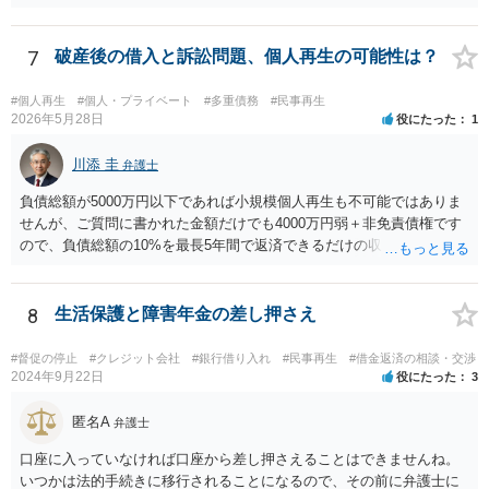
1日から、保証に関する民法のルールが大きく変わっています。 あな
たが連帯保証人になった時期は、この民法改正後の可能性がありま
す。 そのため、連帯保証人になった際に締結した（署名や捺印をし
7
破産後の借入と訴訟問題、個人再生の可能性は？
た）契約書がお手もとにある場合には、その契約書を持参の上、お住
まいの地域の弁護士に直接相談し、適切なアドバイスを受けてみるこ
#個人再生
#個人・プライベート
#多重債務
#民事再生
とをご検討下さい（改正民法が適用される事案の場合、参考のパンフ
2026年5月28日
役にたった
1
レットに記載されているように、極度額（上限額）の定めのない個人
の根保証契約にあたり、無効となる可能性もあります）。 なお、手
川添 圭
弁護士
もとに契約書がない場合には、相手の弁護士に、あなたが連帯保証人
負債総額が5000万円以下であれば小規模個人再生も不可能ではありま
と記載されている契約書のコピーの提供を求めてみましょう。 （参
せんが、ご質問に書かれた金額だけでも4000万円弱＋非免責債権です
考）民法改正のパンフレット（保証乃ルール）法務省 https://www.moj.
ので、負債総額の10%を最長5年間で返済できるだけの収入があるのか
go.jp/content/001254262.pdf
どうか、そして（小規模個人再生なので）債権者の書面決議の要件を
クリアできるか（具体的には負債総額の過半数を占める債権者がいる
かどうか、債権者が力を合わせて不同意に持っていく可能性がないか
8
生活保護と障害年金の差し押さえ
どうか）が問題でしょう。公開の相談では詳しい事情がわかりません
ので、弁護士へ直接相談した方がよいと思います。
#督促の停止
#クレジット会社
#銀行借り入れ
#民事再生
#借金返済の相談・交渉
2024年9月22日
役にたった
3
匿名A
弁護士
口座に入っていなければ口座から差し押さえることはできませんね。
いつかは法的手続きに移行されることになるので、その前に弁護士に