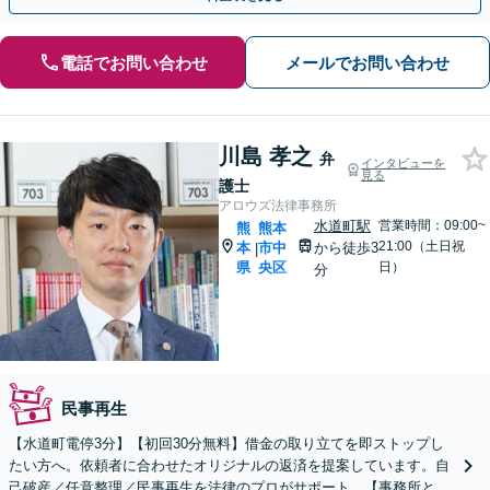
電話でお問い合わせ
メールでお問い合わせ
川島 孝之
弁
インタビューを
見る
護士
アロウズ法律事務所
水道町駅
営業時間：09:00~
熊
熊本
21:00（土日祝
本
市中
から徒歩3
|
県
央区
日）
分
民事再生
【水道町電停3分】【初回30分無料】借金の取り立てを即ストップし
たい方へ。依頼者に合わせたオリジナルの返済を提案しています。自
己破産／任意整理／民事再生を法律のプロがサポート。【事務所とし