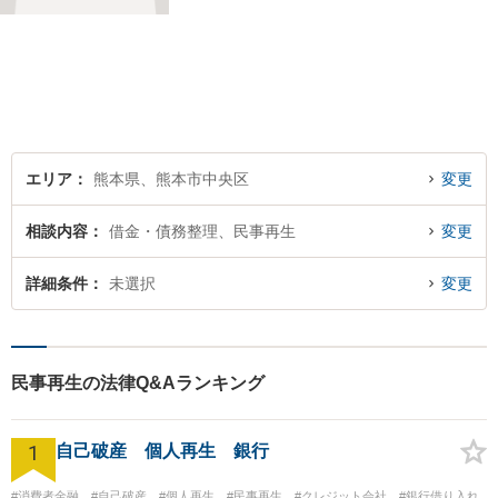
まずはご連絡ください！離婚
／借金／刑事事件／相続な
ど、幅広い法律問題に精通し
ています。皆様にとって一番
のパートナーとなれるよう、
精一杯取り組ませていただき
ます。
エリア
熊本県、熊本市中央区
変更
相談内容
借金・債務整理、民事再生
変更
詳細条件
未選択
変更
民事再生の法律Q&Aランキング
1
自己破産 個人再生 銀行
#消費者金融
#自己破産
#個人再生
#民事再生
#クレジット会社
#銀行借り入れ