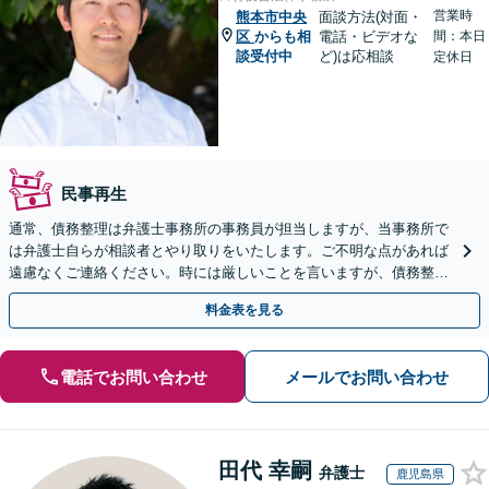
営業時
熊本市中央
面談方法(対面・
区
からも相
電話・ビデオな
間：本日
談受付中
ど)は応相談
定休日
民事再生
通常、債務整理は弁護士事務所の事務員が担当しますが、当事務所で
は弁護士自らが相談者とやり取りをいたします。ご不明な点があれば
遠慮なくご連絡ください。時には厳しいことを言いますが、債務整理
には相談者様のご協力が必要不可欠です。
料金表を見る
電話でお問い合わせ
メールでお問い合わせ
田代 幸嗣
弁護士
鹿児島県