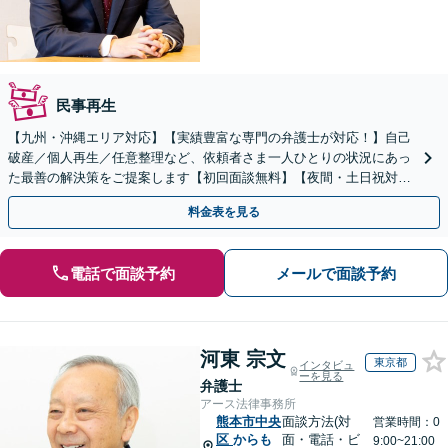
民事再生
【九州・沖縄エリア対応】【実績豊富な専門の弁護士が対応！】自己
破産／個人再生／任意整理など、依頼者さま一人ひとりの状況にあっ
た最善の解決策をご提案します【初回面談無料】【夜間・土日祝対応
可】【ビデオ面談可】
料金表を見る
電話で面談予約
メールで面談予約
河東 宗文
東京都
インタビュ
ーを見る
弁護士
アース法律事務所
熊本市中央
面談方法(対
営業時間：0
区
からも
面・電話・ビ
9:00~21:00