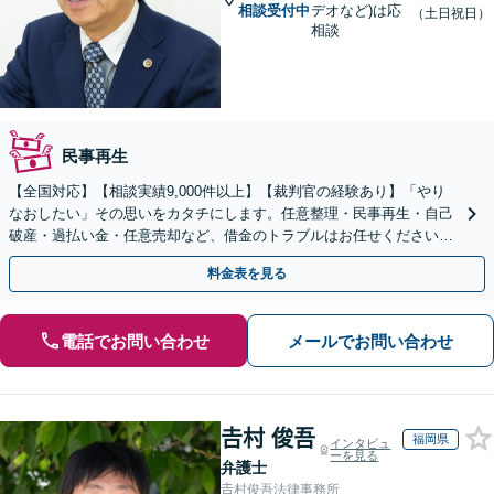
相談受付中
デオなど)は応
（土日祝日）
相談
民事再生
【全国対応】【相談実績9,000件以上】【裁判官の経験あり】「やり
なおしたい」その思いをカタチにします。任意整理・民事再生・自己
破産・過払い金・任意売却など、借金のトラブルはお任せください。
【初回相談無料】【全国対応可能】
料金表を見る
電話でお問い合わせ
メールでお問い合わせ
𠮷村 俊吾
福岡県
インタビュ
ーを見る
弁護士
𠮷村俊吾法律事務所