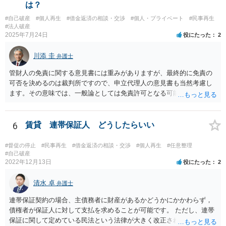
は？
#自己破産
#個人再生
#借金返済の相談・交渉
#個人・プライベート
#民事再生
#法人破産
2025年7月24日
役にたった
2
川添 圭
弁護士
管財人の免責に関する意見書には重みがありますが、最終的に免責の
可否を決めるのは裁判所ですので、申立代理人の意見書も当然考慮し
ます。その意味では、一般論としては免責許可となる可能性が全くな
いとはいえないでしょう。ただ、本件で裁量免責の可能性がどの程度
あるのかといった個別事案の問題については、詳しい情報がないため
回答できません。最も事情をよく知っているのは申立代理人だと思い
6
賃貸 連帯保証人 どうしたらいい
ますので、申立代理人から見通しを聞き、あとは代理人を信じましょ
う。
#督促の停止
#民事再生
#借金返済の相談・交渉
#個人再生
#任意整理
#自己破産
2022年12月13日
役にたった
2
清水 卓
弁護士
連帯保証契約の場合、主債務者に財産があるかどうかにかかわらず，
債権者が保証人に対して支払を求めることが可能です。 ただし、連帯
保証に関して定めている民法という法律が大きく改正され、2020年4月