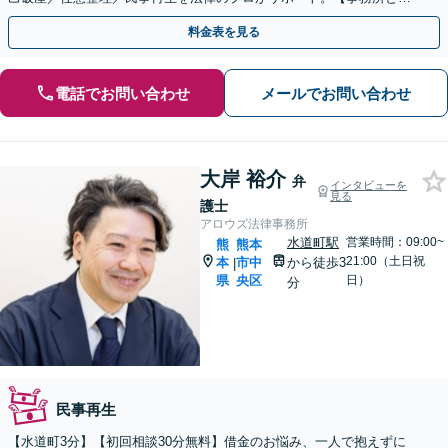
て相談年間200件以上】
料金表を見る
電話でお問い合わせ
メールでお問い合わせ
大岸 裕介
弁
インタビューを
見る
護士
アロウズ法律事務所
水道町駅
営業時間：09:00~
熊
熊本
21:00（土日祝
本
市中
から徒歩3
|
県
央区
日）
分
民事再生
【水道町3分】【初回相談30分無料】借金のお悩み、一人で抱えずに