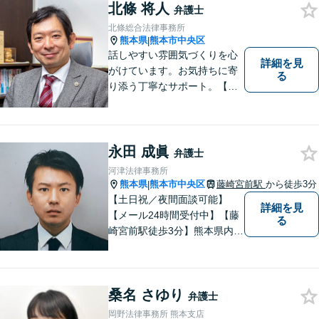
護の３つの分野に力を注ぐ弁
北條 将人
弁護士
護士】
北條総合法律事務所
熊本県
熊本市中央区
|
話しやすい雰囲気づくりを心
詳細を見
がけています。お気持ちに寄
る
り添う丁寧なサポート。【借
金・債務整理】将来を見据え
た最善策をご提案【労働・雇
用】証拠集めから手厚くサポ
ート。企業からのご相談も承
永田 成眞
弁護士
ります【交通事故】弁護士費
河津法律事務所
用特約の利用可【夜間・休日
熊本県
熊本市中央区
藤崎宮前駅
から徒歩3分
|
面談可】
【土日祝／夜間面談可能】
詳細を見
【メール24時間受付中】【藤
る
崎宮前駅徒歩3分】熊本県内及
び周辺地域から法律相談受付
中です。交通事故・男女関係
等の問題から、刑事、経営者
桑名 さゆり
の方の契約関係トラブルまで
弁護士
幅広くご相談いただいており
岡野法律事務所 熊本支店