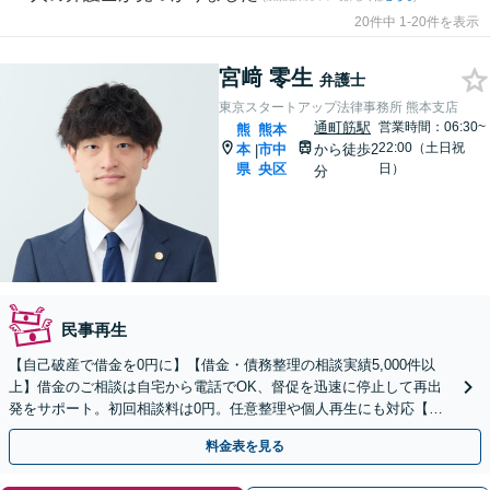
20件中 1-20件を表示
宮﨑 零生
弁護士
東京スタートアップ法律事務所 熊本支店
通町筋駅
営業時間：06:30~
熊
熊本
22:00（土日祝
本
市中
から徒歩2
|
県
央区
日）
分
民事再生
【自己破産で借金を0円に】【借金・債務整理の相談実績5,000件以
上】借金のご相談は自宅から電話でOK、督促を迅速に停止して再出
発をサポート。初回相談料は0円。任意整理や個人再生にも対応【土
日祝日・夜間も相談受付】【費用の分割払い可】
料金表を見る