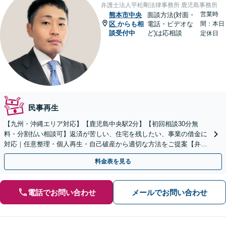
弁護士法人平松剛法律事務所 鹿児島事務所
営業時
熊本市中央
面談方法(対面・
区
からも相
電話・ビデオな
間：本日
談受付中
ど)は応相談
定休日
民事再生
【九州・沖縄エリア対応】【鹿児島中央駅2分】【初回相談30分無
料・分割払い相談可】返済が苦しい、住宅を残したい、事業の借金に
対応｜任意整理・個人再生・自己破産から適切な方法をご提案【弁護
士歴10年以上】
料金表を見る
電話でお問い合わせ
メールでお問い合わせ