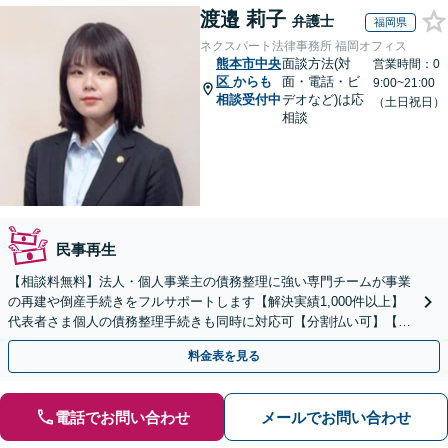
渡邉 莉子
弁護士
福岡県
ネクスパート法律事務所 福岡オフィス
熊本市中央
面談方法(対
営業時間：0
区
からも
面・電話・ビ
9:00~21:00
相談受付中
デオなど)は応
（土日祝日）
相談
民事再生
【相談料無料】法人・個人事業主の債務整理に強い専門チームが事業
の再建や倒産手続きをフルサポートします【解決実績1,000件以上】
代表者さま個人の債務整理手続きも同時に対応可【分割払い可】【後
払い応相談】【夜間・休日相談可】
料金表を見る
電話でお問い合わせ
メールでお問い合わせ