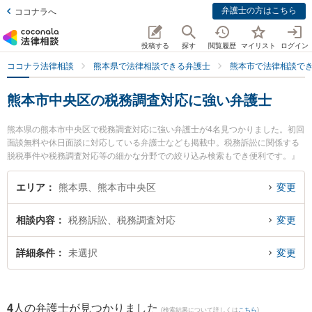
弁護士の方はこちら
ココナラへ
投稿する
探す
閲覧履歴
マイリスト
ログイン
ココナラ法律相談
熊本県で法律相談できる弁護士
熊本市で法律相談で
熊本市中央区の税務調査対応に強い弁護士
熊本県の熊本市中央区で税務調査対応に強い弁護士が4名見つかりました。初回
面談無料や休日面談に対応している弁護士なども掲載中。税務訴訟に関係する
脱税事件や税務調査対応等の細かな分野での絞り込み検索もでき便利です。』
特に熊本セントラル法律事務所の木野 博徳弁護士やアロウズ法律事務所の川島
孝之弁護士、春田法律事務所 熊本オフィスの井手 俊輔弁護士のプロフィール情
エリア
熊本県、熊本市中央区
変更
報や弁護士費用、強みなどが注目されています。『熊本市中央区で土日や夜間
に発生した税務調査対応のトラブルを今すぐに弁護士に相談したい』『税務調
相談内容
税務訴訟、税務調査対応
変更
査対応のトラブル解決の実績豊富な近くの弁護士を検索したい』『初回相談無
料で税務調査対応を法律相談できる熊本市中央区内の弁護士に相談予約した
い』などでお困りの相談者さんにおすすめです。
詳細条件
未選択
変更
4
人の弁護士が見つかりました
(検索結果について詳しくは
こちら
)