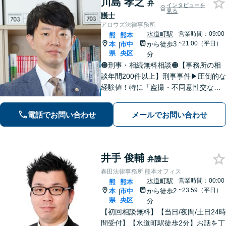
川島 孝之
弁
インタビューを
見る
護士
アロウズ法律事務所
水道町駅
営業時間：09:00
熊
熊本
~21:00（平日）
本
市中
から徒歩3
|
県
央区
分
🟠刑事・相続無料相談🟠【事務所の相
談年間200件以上】刑事事件▶︎圧倒的な
経験値！特に「盗撮・不同意性交など
性犯罪」の実績多数！相続▶︎「国税
局・証券会社」勤務で培った税の知識
電話でお問い合わせ
メールでお問い合わせ
を生かし、依頼者に寄り添った強いパ
ートナーになります【税理士資格あ
り】
井手 俊輔
弁護士
春田法律事務所 熊本オフィス
水道町駅
営業時間：00:00
熊
熊本
~23:59（平日）
本
市中
から徒歩2
|
県
央区
分
【初回相談無料】【当日/夜間/土日24時
間受付】【水道町駅徒歩2分】お話を丁