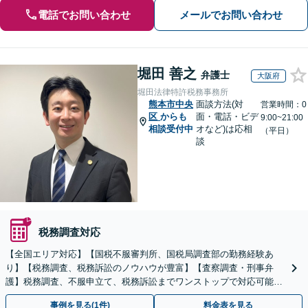
電話でお問い合わせ
メールでお問い合わせ
堀田 善之
弁護士
大阪府
堀田法律特許税務事務所
熊本市中央
面談方法(対
営業時間：0
区
からも
面・電話・ビデ
9:00~21:00
相談受付中
オなど)は応相
（平日）
談
税務調査対応
【全国エリア対応】【国税不服審判所、国税局調査部の勤務経験あ
り】【税務調査、税務訴訟のノウハウが豊富】【査察調査・刑事弁
護】税務調査、不服申立て、税務訴訟までワンストップで対応可能！
事業承継にも対応【休日・夜間相談可】
事例を見る(1件)
料金表を見る