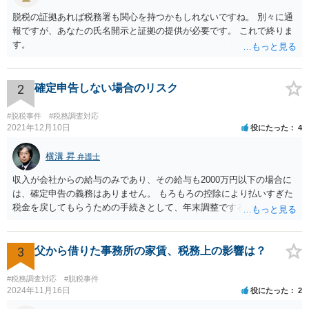
脱税の証拠あれば税務署も関心を持つかもしれないですね。 別々に通
報ですが、あなたの氏名開示と証拠の提供が必要です。 これで終りま
す。
2
確定申告しない場合のリスク
#脱税事件
#税務調査対応
2021年12月10日
役にたった
4
横溝 昇
弁護士
収入が会社からの給与のみであり、その給与も2000万円以下の場合に
は、確定申告の義務はありません。 もろもろの控除により払いすぎた
税金を戻してもらうための手続きとして、年末調整でするのか、確定
申告でするのか、ということになります。 そうではなく、確定申告を
する義務がある場合で確定申告をしなかった場合には、税務署の調査
等があり、本来払うべき税金にプラスして加算税の処分を科される場
3
父から借りた事務所の家賃、税務上の影響は？
合もあります。 高額なものでもない限り単なる無申告だけでは直ちに
逮捕されないとは思います。
#税務調査対応
#脱税事件
2024年11月16日
役にたった
2