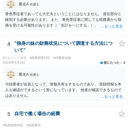
匿名A
弁護士
青色専従者であっても大丈夫ということにはなりません。 居住部分と
峻別する必要があります。 また、青色専従者に関しても税務署から指
摘を受ける可能性があります（「生計を一にする」）。
4
"独身の妹の財務状況について調査する方法につ
いて"
#クレジット会社
#税務調査対応
#消費者金融
2024年4月2日
役にたった
2
匿名A
弁護士
与信業者が会員となって、情報共有をするものであり、 登録情報を本
人も確認ができるという形になっています。 他者が確認できるもので
はありません。
5
自宅で働く場合の経費
#税務調査対応
#脱税事件