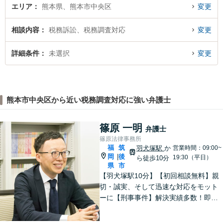
エリア
熊本県、熊本市中央区
変更
相談内容
税務訴訟、税務調査対応
変更
詳細条件
未選択
変更
熊本市中央区から近い税務調査対応に強い弁護士
篠原 一明
弁護士
篠原法律事務所
福
筑
羽犬塚駅
か
営業時間：09:00~
岡
後
|
19:30（平日）
ら徒歩10分
県
市
【羽犬塚駅10分】【初回相談無料】親
切・誠実、そして迅速な対応をモット
ーに【刑事事件】解決実績多数！即時
接見可。被害者感情にも配慮し、円滑
な解決を図ります【離婚問題】将来の