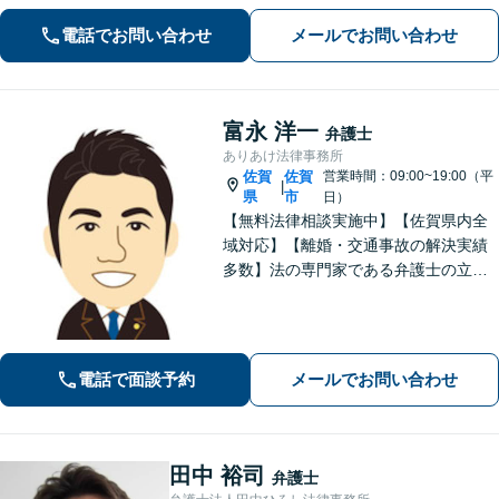
選択肢と法的権利を明確にし、納得の
電話でお問い合わせ
メールでお問い合わせ
いく決断ができるよう支援いたします
富永 洋一
弁護士
ありあけ法律事務所
佐賀
佐賀
営業時間：09:00~19:00（平
|
県
市
日）
【無料法律相談実施中】【佐賀県内全
域対応】【離婚・交通事故の解決実績
多数】法の専門家である弁護士の立場
から、依頼者様にとって最も利益とな
ることを第一に考えます。
電話で面談予約
メールでお問い合わせ
田中 裕司
弁護士