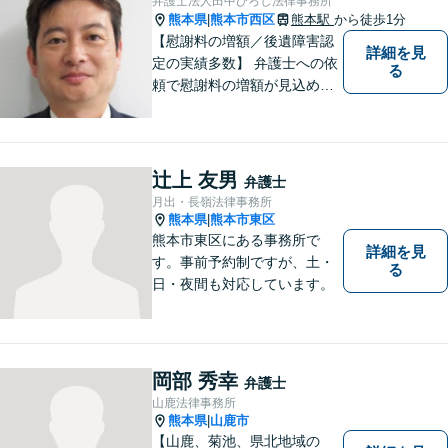
弁護士法人田中ひろし法律事務所
熊本県
熊本市西区
熊本駅
から徒歩1分
|
【慰謝料の増額／後遺障害認
詳細を見
定の実績多数】 弁護士への依
る
頼で慰謝料の増額が見込めま
す【破産・任意整理・個人再
生に対応】ご希望に沿った債
務整理をご提案【遺産相続の
ノウハウ多数】相続手続きか
辻上 友男
弁護士
ら遺言書までトータルサポー
月出・長嶺法律事務所
ト【JR熊本駅から徒歩1分】
熊本県
熊本市東区
|
熊本市東区にある事務所で
詳細を見
す。事前予約制ですが、土・
る
日・夜間も対応しています。
岡部 秀幸
弁護士
山鹿法律事務所
熊本県
山鹿市
|
【山鹿、菊池、県北地域の