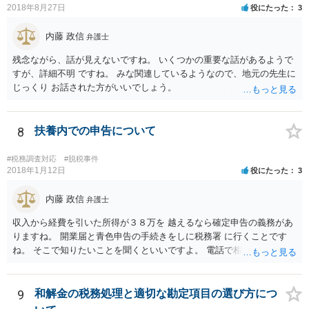
2018年8月27日
役にたった
3
内藤 政信
弁護士
残念ながら、話が見えないですね。 いくつかの重要な話があるようで
すが、詳細不明 ですね。 みな関連しているようなので、地元の先生に
じっくり お話された方がいいでしょう。
8
扶養内での申告について
#税務調査対応
#脱税事件
2018年1月12日
役にたった
3
内藤 政信
弁護士
収入から経費を引いた所得が３８万を 越えるなら確定申告の義務があ
りますね。 開業届と青色申告の手続きをしに税務署 に行くことです
ね。 そこで知りたいことを聞くといいですよ。 電話で相談にいくこと
を伝えてからいくと いいでしょう。
9
和解金の税務処理と適切な勘定項目の選び方につ