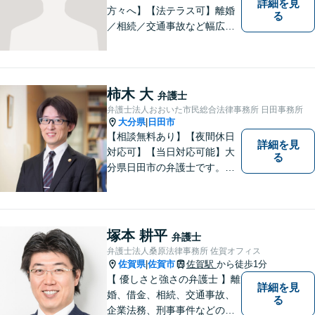
詳細を見
方々へ】【法テラス可】離婚
る
／相続／交通事故など幅広く
対応◎新しく生まれ変わった
「山鹿法律事務所」は、いっ
そう地域に法的サービスを提
供してまいります。お気軽に
柿木 大
弁護士
ご相談を！
弁護士法人おおいた市民総合法律事務所 日田事務所
大分県
日田市
|
【相談無料あり】【夜間休日
詳細を見
対応可】【当日対応可能】大
る
分県日田市の弁護士です。離
婚・不動産・建築問題に注力
しています。是非一度ご相談
ください。
塚本 耕平
弁護士
弁護士法人桑原法律事務所 佐賀オフィス
佐賀県
佐賀市
佐賀駅
から徒歩1分
|
【 優しさと強さの弁護士 】離
詳細を見
婚、借金、相続、交通事故、
る
企業法務、刑事事件などのご