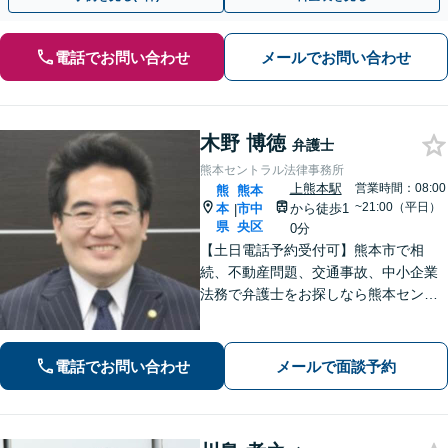
電話でお問い合わせ
メールでお問い合わせ
木野 博徳
弁護士
熊本セントラル法律事務所
上熊本駅
営業時間：08:00
熊
熊本
~21:00（平日）
本
市中
から徒歩1
|
県
央区
0分
【土日電話予約受付可】熊本市で相
続、不動産問題、交通事故、中小企業
法務で弁護士をお探しなら熊本セント
ラル法律事務所(Tel: 096-288-2193)
へ。【LINE公式アカウント24時間予約
受付可】【休日・夜間相談可】
電話でお問い合わせ
メールで面談予約