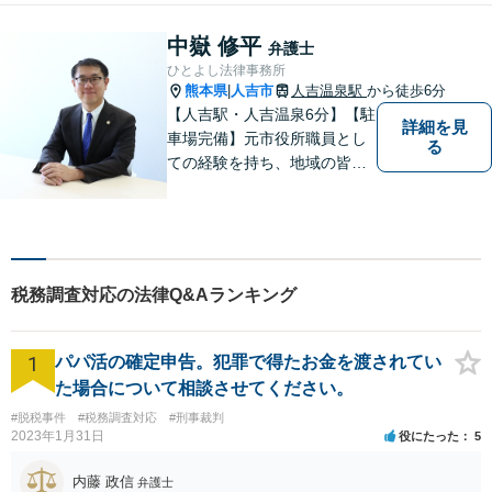
中嶽 修平
弁護士
ひとよし法律事務所
熊本県
人吉市
人吉温泉駅
から徒歩6分
|
【人吉駅・人吉温泉6分】【駐
詳細を見
車場完備】元市役所職員とし
る
ての経験を持ち、地域の皆さ
まの暮らしに近い立場で多く
の声に触れてきました。人
吉・球磨地域の方々のため、
懇切丁寧に対応し、解決を目
指します【LINE対応】
税務調査対応の法律Q&Aランキング
1
パパ活の確定申告。犯罪で得たお金を渡されてい
た場合について相談させてください。
#脱税事件
#税務調査対応
#刑事裁判
2023年1月31日
役にたった
5
内藤 政信
弁護士