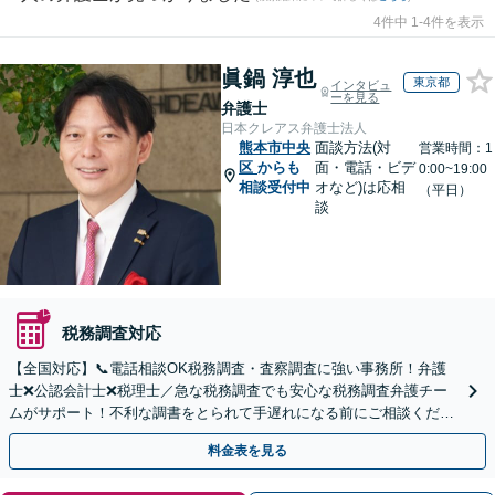
4件中 1-4件を表示
眞鍋 淳也
東京都
インタビュ
ーを見る
弁護士
日本クレアス弁護士法人
熊本市中央
面談方法(対
営業時間：1
区
からも
面・電話・ビデ
0:00~19:00
相談受付中
オなど)は応相
（平日）
談
税務調査対応
【全国対応】📞電話相談OK税務調査・査察調査に強い事務所！弁護
士❌公認会計士❌税理士／急な税務調査でも安心な税務調査弁護チー
ムがサポート！不利な調書をとられて手遅れになる前にご相談くださ
い。
料金表を見る