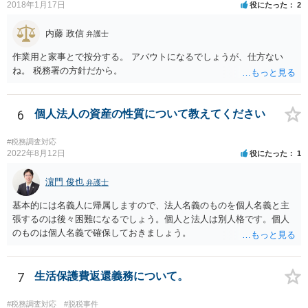
2018年1月17日
役にたった
2
内藤 政信
弁護士
作業用と家事とで按分する。 アバウトになるでしょうが、仕方ない
ね。 税務署の方針だから。
6
個人法人の資産の性質について教えてください
#税務調査対応
2022年8月12日
役にたった
1
濵門 俊也
弁護士
基本的には名義人に帰属しますので、法人名義のものを個人名義と主
張するのは後々困難になるでしょう。個人と法人は別人格です。個人
のものは個人名義で確保しておきましょう。
7
生活保護費返還義務について。
#税務調査対応
#脱税事件