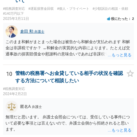
いて
#税務調査対応
#遅延損害金回収
#個人・プライベート
#少額訴訟の相談・依頼
#140万円以下
2025年3月11日
役にたった
2
倉田 勲
弁護士
このまま和解がまとまった場合は被告から和解金が支払われます 和解
金は非課税ですか？ →和解金の実質的な内容によります。たとえば交
通事故の損害賠償金や慰謝料の意味合いであれば非課税ですが、残業
代であれば所得税の課税対象となります。 なおお尋ねのご質問は税務
会計の話であり、弁護士では専門外になります。 税務会計の専門家は
税理士又は会計士になりますので、正確なところは税理士などにご相
10
管轄の税務署へお金貸している相手の状況を確認
談ください。
する方法について相談したい
#税務調査対応
2024年2月2日
匿名A
弁護士
無理だと思います。 弁護士会照会については、受任している事件につ
いて必要な事項とは言えないので、弁護士会側から拒絶されると思い
ます。