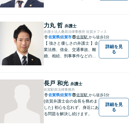
相談を承っております。まず
はお気軽にご相談ください。
チーム体制による迅速で最適
なリーガルサービスを提供い
力丸 哲
弁護士
たします。
弁護士法人桑原法律事務所 佐賀オフィス
佐賀県
佐賀市
佐賀駅
から徒歩1分
|
【 強さと優しさの弁護士 】企
詳細を見
業法務、借金、交通事故、離
る
婚、相続、刑事事件などのご
相談を承っております。まず
はお気軽にご相談ください。
チーム体制による迅速で最適
なリーガルサービスを提供い
長戸 和光
弁護士
たします。
佐賀駅前法律事務所
佐賀県
佐賀市
佐賀駅
から徒歩1分
|
{佐賀弁護士会の会長を務めま
詳細を見
した} 初心を忘れず、身近にあ
る
る問題を解決し続けます。