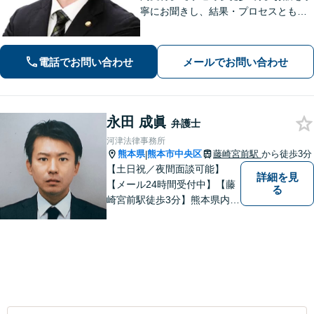
寧にお聞きし、結果・プロセスともに
ご満足していただけるサービスを提供
いたします。
電話でお問い合わせ
メールでお問い合わせ
永田 成眞
弁護士
河津法律事務所
熊本県
熊本市中央区
藤崎宮前駅
から徒歩3分
|
【土日祝／夜間面談可能】
詳細を見
【メール24時間受付中】【藤
る
崎宮前駅徒歩3分】熊本県内及
び周辺地域から法律相談受付
中です。交通事故・男女関係
等の問題から、刑事、経営者
の方の契約関係トラブルまで
幅広くご相談いただいており
ます。お気軽にご相談くださ
い。