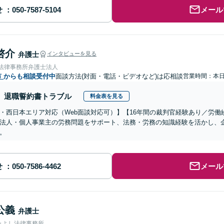
せ
メール
啓介
弁護士
インタビューを見る
岡法律事務所弁護士法人
市
からも相談受付中
面談方法(対面・電話・ビデオなど)は応相談
営業時間：本
退職誓約書トラブル
料金表を見る
・西日本エリア対応（Web面談対応可）】【16年間の裁判官経験あり／労
法人・個人事業主の労務問題をサポート、法務・労務の知識経験を活かし、
。
せ
メール
公義
弁護士
みよし法律事務所