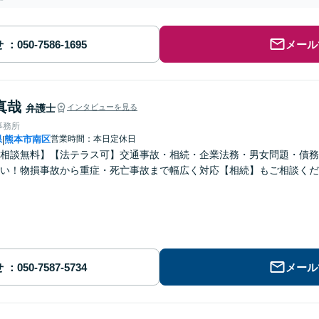
せ
メール
真哉
弁護士
インタビューを見る
事務所
県
熊本市南区
営業時間：本日定休日
|
回相談無料】【法テラス可】交通事故・相続・企業法務・男女問題・債
い！物損事故から重症・死亡事故まで幅広く対応【相続】もご相談くだ
せ
メール