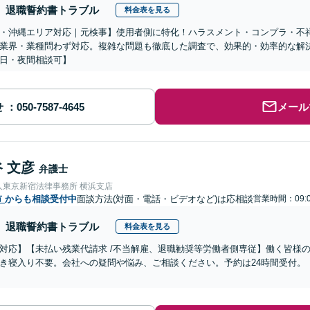
退職誓約書トラブル
料金表を見る
・沖縄エリア対応｜元検事】使用者側に特化！ハラスメント・コンプラ・不
業界・業種問わず対応。複雑な問題も徹底した調査で、効果的・効率的な解
日・夜間相談可】
せ
メール
 文彦
弁護士
人東京新宿法律事務所 横浜支店
市
からも相談受付中
面談方法(対面・電話・ビデオなど)は応相談
営業時間：09:0
退職誓約書トラブル
料金表を見る
対応】【未払い残業代請求 /不当解雇、退職勧奨等労働者側専従】働く皆様
き寝入り不要。会社への疑問や悩み、ご相談ください。予約は24時間受付。