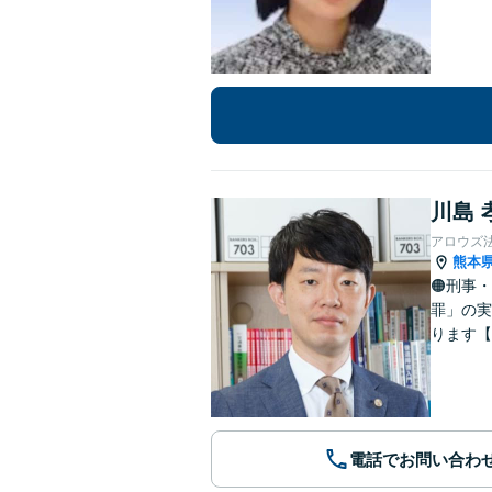
川島 
アロウズ
熊本
🟠刑事
罪」の実
ります【
電話でお問い合わ