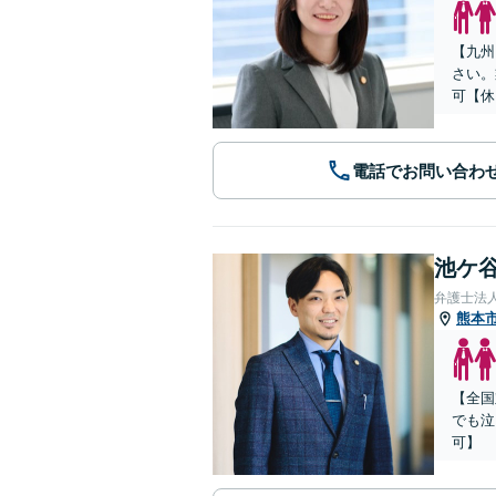
【九州
さい。
可【休
電話でお問い合わ
池ケ谷
弁護士法
熊本
【全国
でも泣
可】