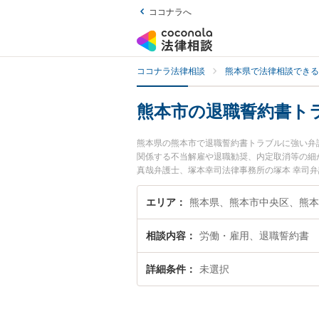
ココナラへ
ココナラ法律相談
熊本県で法律相談できる
熊本市の退職誓約書ト
熊本県の熊本市で退職誓約書トラブルに強い弁
関係する不当解雇や退職勧奨、内定取消等の細
真哉弁護士、塚本幸司法律事務所の塚本 幸司
ラブルを今すぐに弁護士に相談したい』『退職
本市内の弁護士に相談予約したい』などでお困
エリア
熊本県、熊本市中央区、熊本
相談内容
労働・雇用、退職誓約書
詳細条件
未選択