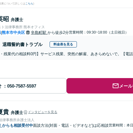
結果について詳しくは
こちら
)
英昭
弁護士
スト法律事務所 熊本オフィス
県
熊本市中央区
辛島町駅
から徒歩2分
営業時間：09:30~18:00（土日祝日）
|
退職誓約書トラブル
料金表を見る
・残業代の相談料0円】サービス残業、突然の解雇、あきらめないで。【電
せ
メール
夏貴
弁護士
インタビューを見る
岡法律事務所弁護士法人
市
からも相談受付中
面談方法(対面・電話・ビデオなど)は応相談
営業時間：本