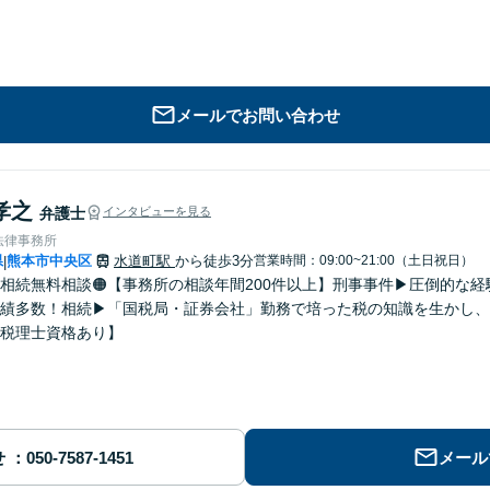
メールでお問い合わせ
孝之
弁護士
インタビューを見る
法律事務所
県
熊本市中央区
水道町駅
から徒歩3分
営業時間：09:00~21:00（土日祝日）
|
・相続無料相談🟠【事務所の相談年間200件以上】刑事事件▶︎圧倒的
績多数！相続▶︎「国税局・証券会社」勤務で培った税の知識を生かし
税理士資格あり】
せ
メール