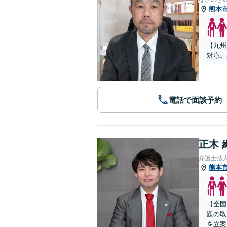
熊本
【九州
対応。
電話で面談予約
正木 
弁護士法
熊本
【全国
題の取
を立案