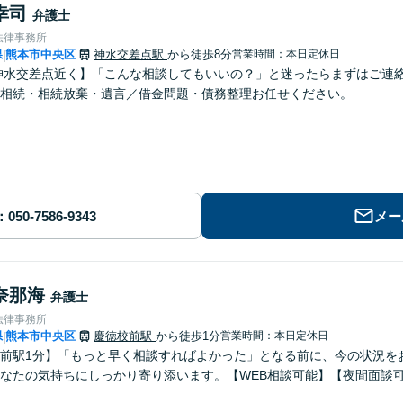
幸司
弁護士
法律事務所
県
熊本市中央区
神水交差点駅
から徒歩8分
営業時間：本日定休日
|
神水交差点近く】「こんな相談してもいいの？」と迷ったらまずはご連
相続・相続放棄・遺言／借金問題・債務整理お任せください。
メー
奈那海
弁護士
法律事務所
県
熊本市中央区
慶徳校前駅
から徒歩1分
営業時間：本日定休日
|
前駅1分】「もっと早く相談すればよかった」となる前に、今の状況を
なたの気持ちにしっかり寄り添います。【WEB相談可能】【夜間面談