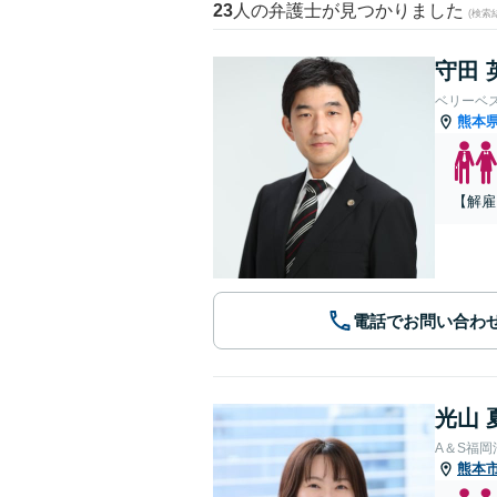
23
人の弁護士が見つかりました
(検索
守田 
ベリーベ
熊本
【解雇
電話でお問い合わ
光山 
A＆S福
熊本