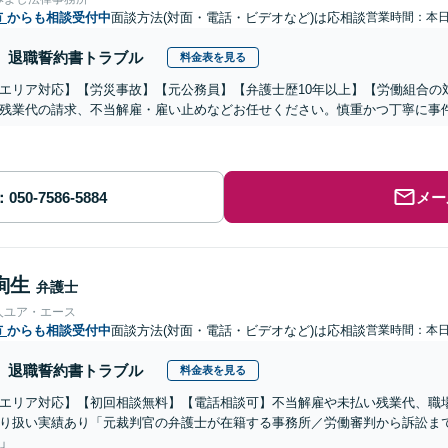
市
からも相談受付中
面談方法(対面・電話・ビデオなど)は応相談
営業時間：本
退職誓約書トラブル
料金表を見る
エリア対応】【労災事故】【元公務員】【弁護士歴10年以上】【労働組合の
残業代の請求、不当解雇・雇い止めなどお任せください。慎重かつ丁寧に事
メー
絢生
弁護士
人ユア・エース
市
からも相談受付中
面談方法(対面・電話・ビデオなど)は応相談
営業時間：本
退職誓約書トラブル
料金表を見る
エリア対応】【初回相談無料】【電話相談可】不当解雇や未払い残業代、職
り扱い実績あり「元裁判官の弁護士が在籍する事務所／労働審判から訴訟ま
」