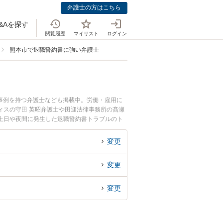
弁護士の方はこちら
&Aを探す
閲覧履歴
マイリスト
ログイン
熊本市で退職誓約書に強い弁護士
事例を持つ弁護士なども掲載中。労働・雇用に
ィスの守田 英昭弁護士や田迎法律事務所の髙瀬
土日や夜間に発生した退職誓約書トラブルのト
談無料で退職誓約書トラブルを法律相談できる熊
変更
変更
変更