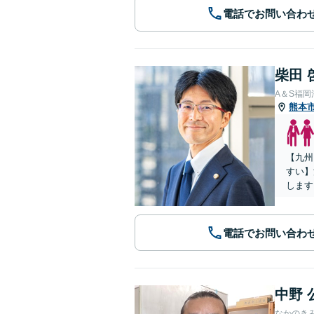
電話でお問い合わ
柴田 
A＆S福
熊本
【九州
すい】
します
電話でお問い合わ
中野 
なかのき