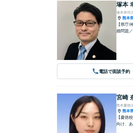
塚本 
塚本幸司
熊本
【県庁/
婚問題／
電話で面談予約
宮崎 
熊本慶徳
熊本
【慶徳校
向け、あ