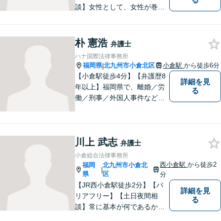
談】女性として、女性が巻き
込まれる各種法的トラブル、
女性が特有の法律問題にも積
極的に対応しております。男
朴 憲浩
弁護士
性弁護士には相談しづらいと
ハナ国際法律事務所
いう女性の方もお気軽にご相
福岡県
北九州市小倉北区
小倉駅
から徒歩6分
|
談下さい。
【小倉駅徒歩4分】【弁護歴8
詳細を見
年以上】福岡県で、離婚／労
る
働／刑事／外国人事件などに
精通する弁護士。日頃感じる
小さな違和感・疑問をお気軽
にご相談ください。丁寧に、
川上 武志
会話のキャッチボールを積み
弁護士
重ねながら解決へと動いてま
小倉総合法律事務所
いります。【韓国語対応可】
西小倉駅
から徒歩2
福岡
北九州市小倉北
|
県
区
分
【JR西小倉駅徒歩2分】【バ
詳細を見
リアフリー】【土日夜間相
る
談】常に基本が何であるかを
意識し、判断に悩むことがあ