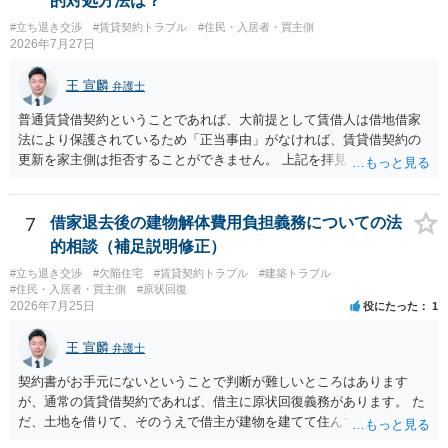
的対処方法は？
め・定期借家に関する記載の有無、これまでの更新時の合意内容
あるお知り合いさんにとっても、自身の経済的負担を最小限に食い止
（「今回で最後」などの文言）が、借主不利な特約として無効になり
#立ち退き交渉
#賃貸契約トラブル
#住民・入居者・買主側
められるため望ましいやり方だといえます。
2026年7月27日
得るかどうかも含めて検討ポイントになりますので、署名押印前に内
容を十分に確認し、不明点は弁護士に相談することをおすすめしま
王 宣麟
す。
弁護士
普通賃貸借契約ということであれば、大前提として賃借人は借地借家
法により保護されているため「正当事由」がなければ、賃貸借契約の
更新を家主側は拒否することができません。 上記を拝見する限り、通
常どおり賃料を支払い続けている状況であれば、単に「部屋の内部を
定期確認させてもらないこと」が直ちに正当事由に当たるとは思えま
せんので、更新拒絶を拒否される方向性でよろしいかと存じます。 そ
7
借家退去後の建物解体費用負担義務についての法
の交渉の中で、一定の金銭をもらえれば退去には応じる旨交渉をして
的相談（補足説明修正）
みるのはいかがでしょうか。 過去に賃借人の許可なく無断で賃貸人が
#立ち退き交渉
#欠陥住宅
#賃貸契約トラブル
#建築トラブル
入室する行為自体は不法行為となり、また刑事的にも住居侵入罪が成
#住民・入居者・買主側
#原状回復
立する可能性がありますので、これを理由に一定の金銭賠償を求める
2026年7月25日
役にたった
1
のも一つでしょう。
王 宣麟
弁護士
契約書がお手元にないということで判断が難しいところはあります
が、通常の賃貸借契約であれば、借主に原状回復義務があります。 た
だ、土地を借りて、そのうえで借主が建物を建てて住んでいたケース
とは異なり、地付き一戸建て住宅（貸主所有）自体を賃借していたの