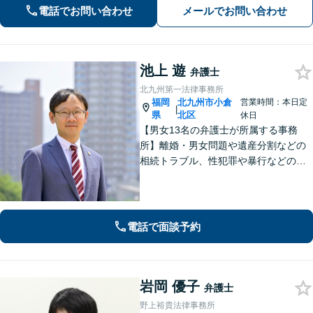
力と交渉力を強みに円満な相続へ。
電話でお問い合わせ
メールでお問い合わせ
池上 遊
弁護士
北九州第一法律事務所
福岡
北九州市小倉
営業時間：本日定
|
県
北区
休日
【男女13名の弁護士が所属する事務
所】離婚・男女問題や遺産分割などの
相続トラブル、性犯罪や暴行などの刑
事事件を幅広く承ります。どのような
内容でも事務所が一丸となり的確に対
応し、依頼者さまに最善の解決を目指
します【土日祝・当日対応可】
電話で面談予約
岩岡 優子
弁護士
野上裕貴法律事務所