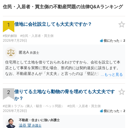
住民・入居者・買主側の不動産問題の法律Q&Aランキング
1
借地に会社設立しても大丈夫ですか？
#契約解除
#住民・入居者・買主側
2026年7月29日
役にたった
2
匿名A
弁護士
住宅用として土地を借りておられるわけですから、会社を設立して本
店として事業を実際に営む場合、形式的には契約違反に該当します。
なお、不動産屋さんが「大丈夫」と言ったのは「登記だけなら実務上
トラブルになることは少ない」という経験則に基づいたものと推測さ
れますが、これは法的な保証ではありません。 ただ、解除まで認めら
れるかどうかについては信頼関係が破壊されたかどうかで判断されま
2
借りてる土地なら動物の骨を埋めても大丈夫です
すので、建物を事務所・店舗用に大きく改築する等までなさらない限
か？
り、リスクはそれほど大きくないかもしれません。 しかしそれでも、
#近隣トラブル（隣人・騒音・ペット問題）
#住民・入居者・買主側
大家さんが契約違反を口実に、将来の更新時に更新料の上乗せを要求
2026年7月28日
役にたった
2
したり、立ち退きを迫る材料に使ったりする可能性は否定できませ
ん。
不動産・住まいに強い弁護士
澁谷 望
弁護士