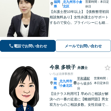
福岡
北九州市小倉
営業時間：本日定
|
県
北区
休日
【弁護士歴10年以上】【債務整理初回
相談無料あり】女性弁護士がサポート
するので安心。プライバシーにも細心
の注意を払っております。解決までの
細やかな対応や心的なサポートに注力
しております。お気軽にご相談くださ
い。【完全個室で相談】【駐車場あ
電話でお問い合わせ
メールでお問い合わせ
り】
今泉 多映子
弁護士
いろは法律事務所
平和通駅
営業時間：
福
北九州市
本日定休日
岡
から徒歩5
|
小倉北区
県
分
【法テラス利用可】早めのご相談が解
決への一番の近道に【離婚問題】男女
双方からのご相談多数。女性目線で、
最善の解決策を提案します【借金問