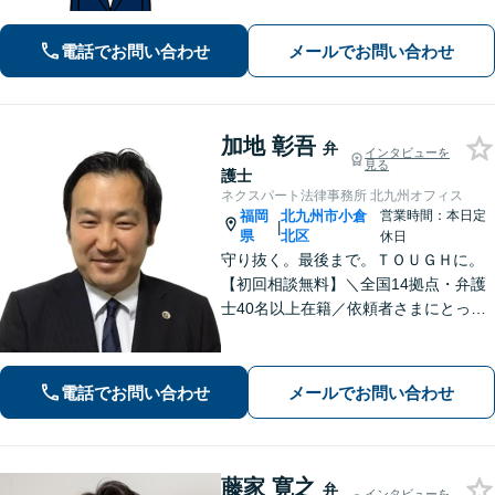
題】破産管財人の経験を活かし最適な
債務整理の方法を提案し、人生の再出
電話でお問い合わせ
メールでお問い合わせ
発を支援します
加地 彰吾
弁
インタビューを
見る
護士
ネクスパート法律事務所 北九州オフィス
福岡
北九州市小倉
営業時間：本日定
|
県
北区
休日
守り抜く。最後まで。ＴＯＵＧＨに。
【初回相談無料】＼全国14拠点・弁護
士40名以上在籍／依頼者さまにとって
有利な解決になるよう、最後まで諦め
ずに闘います！借金問題/離婚・男女問
題/相続/交通事故/刑事事件など、ご相
電話でお問い合わせ
メールでお問い合わせ
談ください【夜間・休日対応】
藤家 寛之
弁
インタビューを