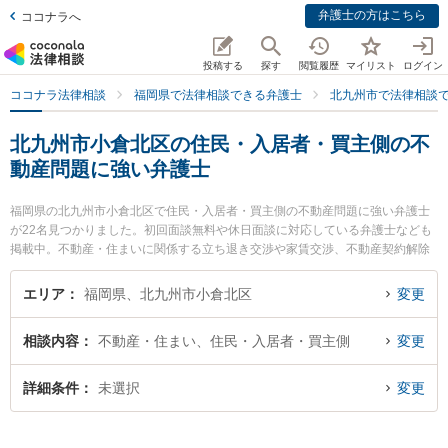
弁護士の方はこちら
ココナラへ
投稿する
探す
閲覧履歴
マイリスト
ログイン
ココナラ法律相談
福岡県で法律相談できる弁護士
北九州市で法律相談
北九州市小倉北区の住民・入居者・買主側の不
動産問題に強い弁護士
福岡県の北九州市小倉北区で住民・入居者・買主側の不動産問題に強い弁護士
が22名見つかりました。初回面談無料や休日面談に対応している弁護士なども
掲載中。不動産・住まいに関係する立ち退き交渉や家賃交渉、不動産契約解除
等の細かな分野での絞り込み検索もでき便利です。特に清風法律事務所の多加
喜 寛明弁護士や清風法律事務所の祖父江 弘美弁護士、北九州第一法律事務所の
エリア
福岡県、北九州市小倉北区
変更
池上 遊弁護士のプロフィール情報や弁護士費用、強みなどが注目されていま
す。『北九州市小倉北区で土日や夜間に発生した住民・入居者・買主側の不動
相談内容
不動産・住まい、住民・入居者・買主側
変更
産問題のトラブルを今すぐに弁護士に相談したい』『住民・入居者・買主側の
不動産問題のトラブル解決の実績豊富な近くの弁護士を検索したい』『初回相
談無料で住民・入居者・買主側の不動産問題を法律相談できる北九州市小倉北
詳細条件
未選択
変更
区内の弁護士に相談予約したい』などでお困りの相談者さんにおすすめです。