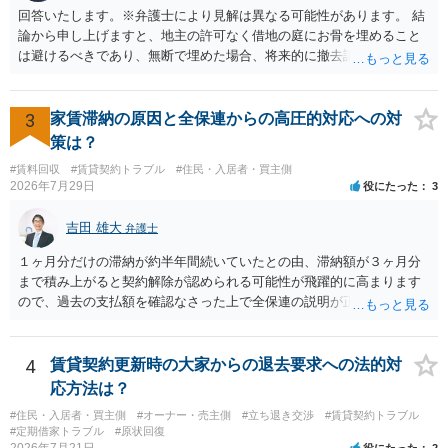
回答いたします。※弁護士により見解は異なる可能性があります。 結
論から申し上げますと、地主の許可なく借地の庭にお骨を埋めること
は避けるべきであり、無断で埋めた場合、将来的に撤去請求や退去時
の損害賠償（原状回復費用）を求められるリスクがあります。 法律
上、自分のペットの遺骨を埋める行為自体は墓地埋葬法違反や不法投
棄には該当しないため、犯罪になるわけではありません。しかし、建
3
家賃滞納の原因と全保連からの高圧的対応への対
物の所有者は質問者様であっても、土地の所有権はあくまで地主にあ
策は？
ります。そのため、地主に無断でお骨を埋める行為は、他人の所有権
#賃料回収
#賃貸契約トラブル
#住民・入居者・買主側
を侵害する行為や、借地人としての善管注意義務違反とみなされる可
2026年7月29日
役にたった
3
能性が高いのが私見です。 どうしてもお近くで供養されたい場合は、
事前に地主へ相談して許可を得るか、土地に直接埋めずに大きめの鉢
吉田 雄大
弁護士
植え等で供養する「プランター葬」や、ペット霊園等への納骨を検討
されるのが確実かと思います。
１ヶ月分だけの滞納が約半年間続いていたとの由、滞納額が３ヶ月分
まで積み上がると契約解除が認められる可能性が飛躍的に高まります
ので、過去の支払額を確認なさった上で全保連の説明が正しければ、
全部又は一部を支払うのが最善の方法です。 約半年間も放置されてい
た理由は気になるところですが、中身のある返答は期待できないと思
います。
4
賃貸契約更新時の大家からの退去要求への法的対
応方法は？
#住民・入居者・買主側
#オーナー・売主側
#立ち退き交渉
#賃貸契約トラブル
#定期借家トラブル
#原状回復