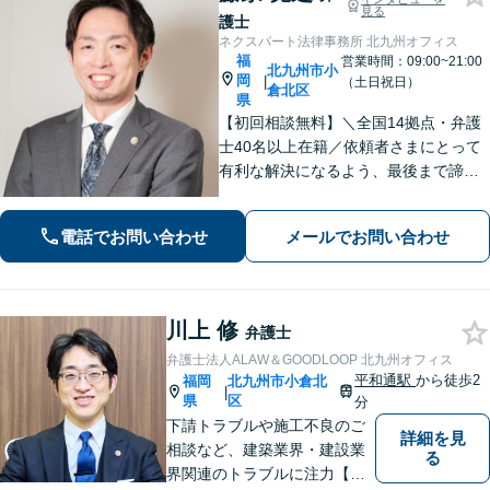
見る
護士
ネクスパート法律事務所 北九州オフィス
福
営業時間：09:00~21:00
北九州市小
岡
|
（土日祝日）
倉北区
県
【初回相談無料】＼全国14拠点・弁護
士40名以上在籍／依頼者さまにとって
有利な解決になるよう、最後まで諦め
ずに闘います！借金問題/離婚・男女問
題/相続/交通事故/刑事事件など、ご相
電話でお問い合わせ
メールでお問い合わせ
談ください【夜間・休日対応】
川上 修
弁護士
弁護士法人ALAW＆GOODLOOP 北九州オフィス
平和通駅
から徒歩2
福岡
北九州市小倉北
|
県
区
分
下請トラブルや施工不良のご
詳細を見
相談など、建築業界・建設業
る
界関連のトラブルに注力【企