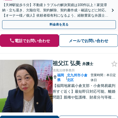
【天神駅徒歩５分】不動産トラブルの解決実績は100件以上！家賃滞
納・立ち退き、欠陥住宅、契約解除、契約書作成・確認などに対応。
【オーナー様／個人】依頼者様有利になるよう、経験豊富な弁護士が
交渉いたします。まずは電話相談からお越しください
料金表を見る
電話でお問い合わせ
メールでお問い合わせ
祖父江 弘美
弁護士
清風法律事務所
福岡
北九州市小倉
営業時間：本日定
|
県
北区
休日
【福岡地家裁小倉支部・小倉簡易裁判
所すぐ近く】最短即日対応可能。離婚
問題】親権や監護権、財産分与等複雑
化する問題に解決後も見据えたアドバ
イス【相続・遺言】総合商社での社会
人経験や調停委員の経験で培った調整