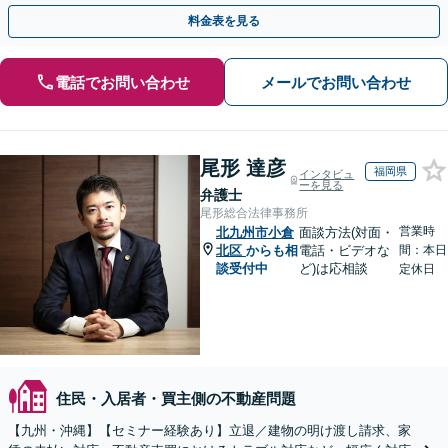
門チームで正当な権利を守ります【顧問先企業60社超】
料金表を見る
電話でお問い合わせ
メールでお問い合わせ
尾形 達彦
福岡県
インタビュ
ーを見る
弁護士
尾形総合法律事務所
営業時
北九州市小倉
面談方法(対面・
北区
からも相
電話・ビデオな
間：本日
談受付中
ど)は応相談
定休日
住民・入居者・買主側の不動産問題
【九州・沖縄】【セミナー経験あり】立退／建物の明け渡し請求、家