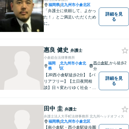
福岡県
北九州市小倉北区
|
「弁護士に依頼して、よかっ
詳細を見
た！」とご満足いただくため
る
に。
惠良 健史
弁護士
小倉総合法律事務所
西小倉駅
から徒歩2
福岡
北九州市小倉北
|
県
区
分
【JR西小倉駅徒歩2分】【バ
詳細を見
リアフリー】【土日夜間相
る
談】日々変わりゆく社会・法
的環境に適時に対応し、クラ
イアントの皆様にご満足いた
だける良質なサービスを提供
田中 圭
弁護士
できるよう日々研鑽に努めて
弁護士法人大手町法律事務所 北九州ヘッドオフィス
まいります。お気軽にご相談
福岡県
北九州市小倉北区
|
ください。
【南小倉駅・西小倉駅徒歩圏