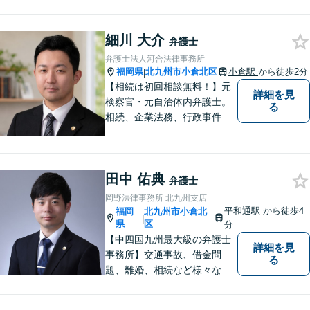
業法務も多くの実績あり】不
祥事対応、顧問契約など企業
のご相談はお任せください
細川 大介
弁護士
【夜間・休日対応可】M&A、
弁護士法人河合法律事務所
株式発行も対応【小倉駅3分】
福岡県
北九州市小倉北区
小倉駅
から徒歩2分
|
【相続は初回相談無料！】元
詳細を見
検察官・元自治体内弁護士。
る
相続、企業法務、行政事件、
国家賠償に注力【北九州・行
橋・京築】
田中 佑典
弁護士
岡野法律事務所 北九州支店
平和通駅
から徒歩4
福岡
北九州市小倉北
|
県
区
分
【中四国九州最大級の弁護士
詳細を見
事務所】交通事故、借金問
る
題、離婚、相続など様々な問
題について、「何度でも無
料」の相談を行っています！