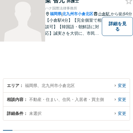
梁 智元
弁護士
スを提供できるよう日々研鑽
ハナ国際法律事務所
に努めてまいります。お気軽
福岡県
北九州市小倉北区
小倉駅
から徒歩6分
|
にご相談ください。
【小倉駅4分】【完全個室で相
詳細を見
談可】【韓国語・朝鮮語に対
る
応】誠実さを大切に、市民に
寄り添う弁護士を目指してい
ます。皆様の状況を深く理解
し、納得のいく解決へと尽力
いたします。お困りの方は、
ご相談ください。
エリア
福岡県、北九州市小倉北区
変更
相談内容
不動産・住まい、住民・入居者・買主側
変更
詳細条件
未選択
変更