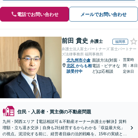
電話でお問い合わせ
メールでお問い合わせ
前田 貴史
弁護士
福岡県
弁護士法人富士パートナーズ 富士パートナー
ズ法律事務所 福岡事務所
営業時
北九州市小倉
面談方法(対面・
北区
からも相
電話・ビデオな
間：本日
談受付中
ど)は応相談
定休日
住民・入居者・買主側の不動産問題
九州・関西エリア【電話相談可＆不動産オーナー弁護士が解決】賃料
増額・立ち退き交渉｜自身も2社経営するからわかる「収益最大化」
の視点。泥沼化する前に、経営者目線の法的戦略を。15年の実績と専