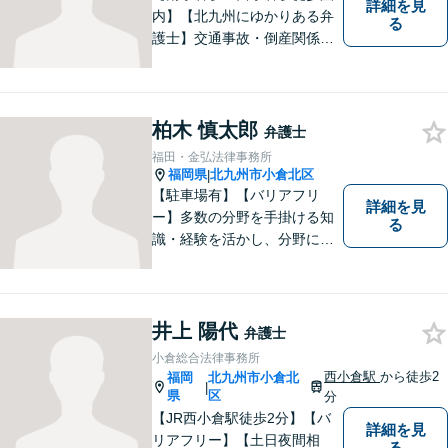
詳細を見
内】【北九州にゆかりある弁
る
護士】交通事故・倒産関係・
刑事事件分野などに強みを持
つ弁護士。「信頼のソリュー
ション」をモットーに問題の
本質把握から解決に至るまで
柏木 慎太郎
弁護士
懇切丁寧に対応します！【宅
福田・金弘法律事務所
建士資格あり】
福岡県
北九州市小倉北区
|
【駐車場有】【バリアフリ
詳細を見
ー】多数の分野を手掛ける知
る
識・経験を活かし、分野にと
らわれない多角的・横断的な
見地から、迅速・的確かつ分
かりやすいリーガルサービス
を提供致します。メール相談
井上 陽代
弁護士
やビデオ面談にも柔軟に対応
小倉総合法律事務所
しております。 まずは、ご相
西小倉駅
から徒歩2
福岡
北九州市小倉北
|
談ください。
県
区
分
【JR西小倉駅徒歩2分】【バ
詳細を見
リアフリー】【土日夜間相
る