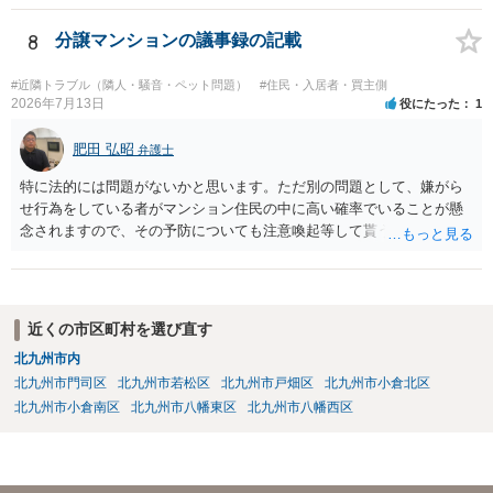
であれば、建物を収去して土地を明渡す義務は原則生じないはずで
す。 その後、建物を平屋に立て替えた場合であっても、貸主の承諾を
8
分譲マンションの議事録の記載
得ているのであれば、単純に費用を捻出した側に平屋の所有権が帰属
する、という話になるわけでもないように思います。 そのため、現
#近隣トラブル（隣人・騒音・ペット問題）
#住民・入居者・買主側
状、解体費用を負担することが明確な案件ではないため、まずは相手
2026年7月13日
役にたった
1
に請求の根拠（なぜ当方が平屋の解体費用を負担しなければならない
のか）を確認されてみてはいかがでしょうか。
肥田 弘昭
弁護士
特に法的には問題がないかと思います。ただ別の問題として、嫌がら
せ行為をしている者がマンション住民の中に高い確率でいることが懸
念されますので、その予防についても注意喚起等して貰うと良いかと
思います。ご参考にしてください。
近くの市区町村を選び直す
北九州市内
北九州市門司区
北九州市若松区
北九州市戸畑区
北九州市小倉北区
北九州市小倉南区
北九州市八幡東区
北九州市八幡西区