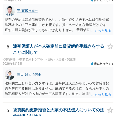
2026年7月21日
役にたった
2
王 宣麟
弁護士
現在の契約は普通借家契約であり、更新拒絶や退去要求には借地借家
法28条上の「正当事由」が必要です。貸主の一方的な希望だけでは、
直ちに退去義務が生じるものではありません。 普通借家契約から定期
借家契約への切り替えは、既存の普通借家契約を合意解約したうえで
新たな定期借家契約を締結する形になりますが、これは任意の合意が
前提であり、借主が同意しなければ成立しません。 12年間の居住実
5
連帯保証人が本人確定前に賃貸解約手続きをする
績、子どもの学校や地域とのつながり、転居費用の準備が困難な事情
ことに関して
などは、借主側の強い居住継続の必要性として正当事由判断において
#契約解除
#賃貸契約トラブル
#住民・入居者・買主側
重視される要素ですので、貸主側にかなり具体的な事情と立退料など
2026年8月3日
役にたった
3
がない限り、更新拒絶が認められるハードルは一般的に高いと考えら
れます。 建物が未登記であること自体は、賃貸借契約の有効性を直ち
吉田 雄大
弁護士
に否定するものではなく、引渡しがされていれば賃貸借の効力は原則
有効とされています。 今後の交渉では、①現在は普通借家契約が継続
法律的に正しい言い方をすれば、連帯保証人だからといって賃貸借契
しており定期借家への変更に合意していないこと、②貸主側の事情
約を解約する権限はありません。解約できるのは亡くなられた本人の
（誰が所有者で誰が実際に住む予定か等）を具体的に書面で説明して
法定相続人だけであるのが一応の建前です。他方、法律論はさてお
ほしいこと、③自分たちの居住継続の必要性を丁寧に伝えること、を
き、事実上であれ明渡が完了すれば賃貸人としてはそれ以上のことを
基本方針としたうえで、仮に一定時期の退去を検討する場合には、立
する動機づけがなくなります。 今回進められつつある手続はあくまで
退料・引越費用・原状回復費用負担などの条件を明確にした書面を作
も、建物を賃貸人に一日も早く明け渡すための便宜的方法として理解
6
賃貸契約更新拒否と大家の不法侵入についての法
成することが重要です。 契約書では、更新条項・解除条項・期間の定
するのが良いと思います。またその方法で進めた方が、連帯保証人で