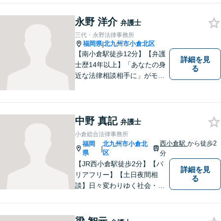
れば基本に立ち返って考える
ことを忘れずに日々研鑽に努
永野 洋介
弁護士
めてまいりたいと考えており
三代・永野法律事務所
ます。お気軽にご相談くださ
福岡県
北九州市小倉北区
|
い。
【南小倉駅徒歩12分】【弁護
詳細を見
士歴14年以上】「あなたの身
る
近な法律相談相手に」がモッ
トー。交通事故分野に精通す
る弁護士。相続、離婚、交通
事故、債務整理等、個人が抱
える問題に注力しております
中野 真記
弁護士
ので、お気軽にご相談くださ
小倉総合法律事務所
いませ。【駐車場あり】
西小倉駅
から徒歩2
福岡
北九州市小倉北
|
県
区
分
【JR西小倉駅徒歩2分】【バ
詳細を見
リアフリー】【土日夜間相
る
談】日々変わりゆく社会・法
的環境に適時に対応し、クラ
イアントの皆様にご満足いた
だける良質なリーガルサービ