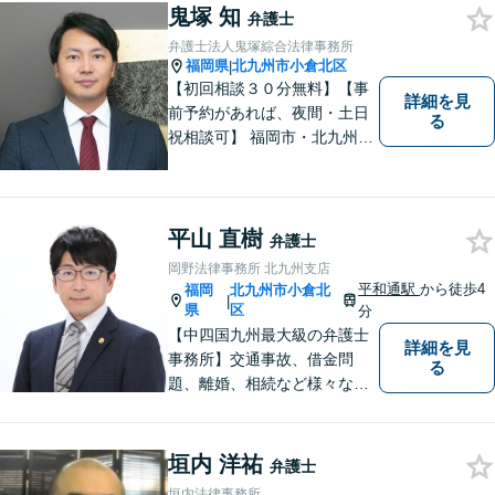
まずはお気軽にご相談くださ
鬼塚 知
弁護士
い！
弁護士法人鬼塚綜合法律事務所
福岡県
北九州市小倉北区
|
【初回相談３０分無料】【事
詳細を見
前予約があれば、夜間・土日
る
祝相談可】 福岡市・北九州市
に２拠点を有する法律事務所
です。労災・交通事故・離
婚・相続・企業法務に力を入
れています。 スピーディーか
平山 直樹
弁護士
つ依頼者様満足の高い事件処
岡野法律事務所 北九州支店
理をモットーにしています。
平和通駅
から徒歩4
福岡
北九州市小倉北
|
県
区
分
【中四国九州最大級の弁護士
詳細を見
事務所】交通事故、借金問
る
題、離婚、相続など様々な問
題について、「何度でも無
料」の相談を行っています！
まずはお気軽にご相談くださ
垣内 洋祐
弁護士
い！
垣内法律事務所