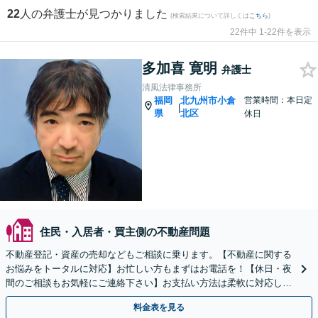
22
人の弁護士が見つかりました
(検索結果について詳しくは
こちら
)
22件中 1-22件を表示
多加喜 寛明
弁護士
清風法律事務所
福岡
北九州市小倉
営業時間：本日定
|
県
北区
休日
住民・入居者・買主側の不動産問題
不動産登記・資産の売却などもご相談に乗ります。【不動産に関する
お悩みをトータルに対応】お忙しい方もまずはお電話を！【休日・夜
間のご相談もお気軽にご連絡下さい】お支払い方法は柔軟に対応しま
す【ご依頼者様のご負担、実質0円／完全成功報酬制あり】
料金表を見る