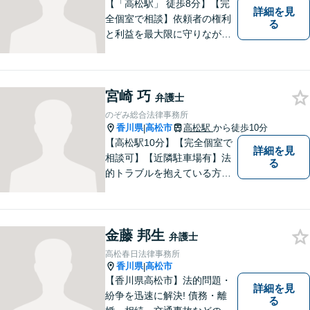
【「高松駅」 徒歩8分】【完
詳細を見
全個室で相談】依頼者の権利
る
と利益を最大限に守りなが
ら、効果的な法的手続きを進
めるよう努めます。 問題が悪
化する前におよその方向性を
宮崎 巧
見出すお手伝いができれば、
弁護士
幸いです。お気軽にご相談く
のぞみ総合法律事務所
ださい。
香川県
高松市
高松駅
から徒歩10分
|
【高松駅10分】【完全個室で
詳細を見
相談可】【近隣駐車場有】法
る
的トラブルを抱えている方の
不安を一日でも早く取り除
き、穏やかな日々を取り戻す
お手伝いがしたいと考えてい
金藤 邦生
ます。お悩みの方はぜひご相
弁護士
談にいらしてください。
高松春日法律事務所
香川県
高松市
|
【香川県高松市】法的問題・
詳細を見
紛争を迅速に解決! 債務・離
る