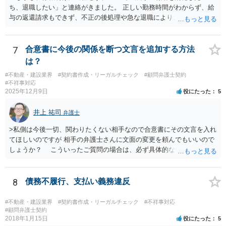
ち、退職したい」と連絡がきました。 正しい勤務時間がわからず、給
与の返還請求もできず、不正の後処理や急な退職により、社や他のス
タッフに多大な迷惑をかけ、その上、有給まで使われるというような
状況です。」 大変悪質ですね。打刻場所のデータと、これまでのタイ
ムカードの虚偽を確認し、突き付けて責任を問題にすることになるで
7
合意書に今後の関係を断つ文言を追加する方法
しょう。 詐欺もありうるでしょうね。 「正しい時間がわからないとい
は？
うタイムカード不正打刻による返還請求はどのようにおこなえばよい
#不動産・建設業界
#契約書作成・リーガルチェック
#顧問弁護士契約
でしょうか？」 想定できる虚偽を前提に、相手と協議して詰めればよ
#不祥事対応
いかと思います。 確実な記録があれば、それによるのがよいですが、
2025年12月9日
役にたった
5
すべては不可能でしょうので。 相手の言動には早急には返事をせずに
弁護士と相談しながら、対応策を検討する方がよいでしょう。 また、
井上 祐司
弁護士
返還が難しい場合、損害賠償を請求する事はできますでしょうか？ 法
的には可能ですが、立証の問題があります。 協議でも問題にできそう
>私側は今後一切、関わりたくない相手なので合意書にその文言を入れ
ですが、調停なども検討できるでしょう。 また、返還請求も損害賠償
てほしいのですが 相手の弁護士さんに文面の変更を頼んでもいいので
請求もせず、「詐欺」として、警察に被害届を出す事は可能でしょう
しょうか？ こういったご質問の場合は、必ず具体的な合意書案をも
か？ 内容的には検討できますが、立証は、民事よりさらにワンランク
って法律相談を受けないと、的確なアドバイスが困難です。 一般的
上がります。 警察に相談されてもよい事案だとは思います。
には、ご質問のような懸念を払しょくするために、 「甲及び乙は，本
示談書に記載するもののほか，甲と乙の間には何らの債権債務が存し
8
債務不履行、支払い義務違反
ないことを相互に確認する。」 という清算条項を入れることが一般的
です。 以上に加え、「本件については，当事者協議の結果，上記示
#不動産・建設業界
#契約書作成・リーガルチェック
#不祥事対応
談条件のとおり示談が成立したので，今後本件の上記示談内容に関し
#顧問弁護士契約
2018年1月15日
役にたった
5
てはどんな事情が生じても双方共裁判上又は裁判外においても一切異