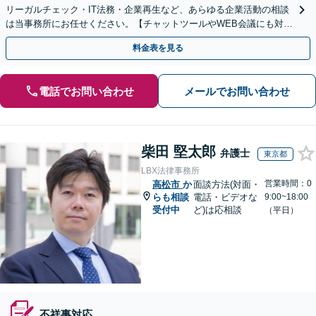
リーガルチェック・IT法務・企業再生など、あらゆる企業活動の相談
は当事務所にお任せください。【チャットツールやWEB会議にも対
応】
料金表を見る
電話でお問い合わせ
メールでお問い合わせ
柴田 堅太郎
弁護士
東京都
LBX法律事務所
営業時間：0
高松市
か
面談方法(対面・
らも相談
電話・ビデオな
9:00~18:00
受付中
ど)は応相談
（平日）
不祥事対応