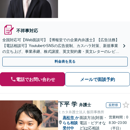
不祥事対応
全国対応可【Web面談可】【博報堂での企業内弁護士】【広告法務】
【電話相談可】YoutubeやSNSの広告規制、カスハラ対策、新規事業
の立ち上げ、事業承継、株式譲渡、英文契約書・英文レターのレビュ
ー・ドラフトなどに対応。
料金表を見る
電話でお問い合わせ
メールで面談予約
下平 学
弁護士
長野県
ミカタ弁護士法人 飯田事務所
営業時間：0
高松市
か
面談方法(対面・
らも相談
電話・ビデオな
8:30~23:00
受付中
ど)は応相談
（平日）