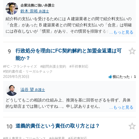
議，請求の申立をしないことを誓約する。」という条項を入れること
企業法務に強い弁護士
がありますが、この条項は一つのプレッシャーのようなもので、現実
鈴木 崇裕
弁護士
には今後一切裁判を起こす権利を放棄する、という合意はできません
紹介料の支払いを受けるためには A 建築業者との間で紹介料支払いの
し、予測できない後発的損害については示談後であっても請求できる
「合意」があった B 建築業者との間で紹介料支払いの「合意」は明確
ので、上記の清算条項のみの場合がほとんどです。
には存在しないが「慣習」があり、その慣習を排除する合意がない と
いういずれかの状況にあったことを主張立証する必要があります。 も
っとも、裁判所は「慣習」を容易には認めませんから、Aの主張に重き
をおくほうがよろしいと思います。 Aの主張で重要になるのは、例え
9
行政処分を理由にFC契約解約と加盟金返還は可
ば ・相手方建築業者が「当初払う」と言っていた事実、経緯、内容 ・
能か？
貴社が相手方建築業者に対して紹介料支払いを求めた事実 、経緯、内
#FC・フランチャイズ
#顧問弁護士契約
#不祥事対応
容 ・相手方建築業者が過去に紹介料を支払った事実 ・相手方建築業者
#契約書作成・リーガルチェック
が施主に対して紹介料支払いを前提とする言動をしていたかどうか な
2026年5月30日
役にたった
1
どです（これに限られません。）。 弁護士に相談のうえ、詳細な事実
関係を説明して見通しを立て、相手方建築業者に対する請求を行なっ
澁谷 望
弁護士
ていくことになると思います。
どうしてもこの相談の仕組み上、推測を基に回答せざるを得ず、具体
的な助言までは難しいですね…。申し訳ありません。
10
道義的責任という責任の取り方とは？
#個人事業主・フリーランス
#金融業界
#不祥事対応