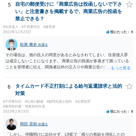
5
自宅の郵便受けに「商業広告は投函しないで下さ
い」と注意書きを掲載するで、商業広告の投函を
禁止できる？
#住居侵入
#不祥事対応
#被害者
2022年12月23日
役にたった
9
松尾 雅史
弁護士
その場合は、他の住人の同意があるとみなされてしまい、住居侵入罪
は成立しないことになります。 商業公告の投函が多過ぎて困っている
ことを管理者に伝え、関係者以外の立入りや商業公告の投函を禁ずる
張り紙をマンション入り口にしてもらうのがよいと思います。
6
タイムカード不正打刻による給与返還請求と法的
対策
#不祥事対応
#社員の解雇
#顧問弁護士契約
#企業犯罪
#雇用契約書・就業規則作成
2023年2月19日
役にたった
8
岡田 晃朝
弁護士
「しかし、停職明けに出社せず、LINEで「残りの有給を消化したの