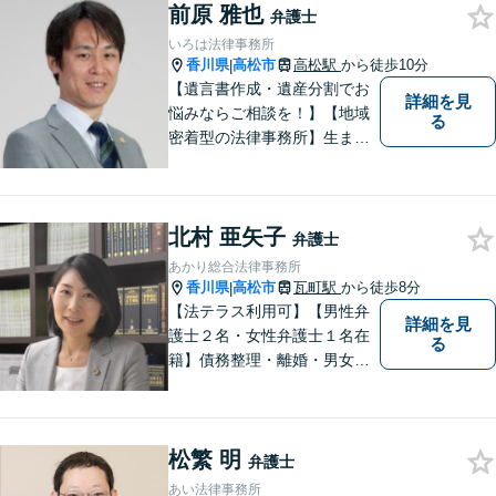
前原 雅也
弁護士
いろは法律事務所
香川県
高松市
高松駅
から徒歩10分
|
【遺言書作成・遺産分割でお
詳細を見
悩みならご相談を！】【地域
る
密着型の法律事務所】生まれ
育った香川県・高松市で、法
律問題にお悩みの方々の心強
い味方として、日々法律業務
北村 亜矢子
に取り組んでいます。相談・
弁護士
依頼しやすい環境づくりを徹
あかり総合法律事務所
底しています！【ZOOM面談
香川県
高松市
瓦町駅
から徒歩8分
|
対応可】
【法テラス利用可】【男性弁
詳細を見
護士２名・女性弁護士１名在
る
籍】債務整理・離婚・男女問
題・相続・労働問題・企業法
務・犯罪被害者支援に注力。
丁寧な対応とわかりやすい説
松繁 明
明を心がけています。早期解
弁護士
決のため、まずはお気軽にご
あい法律事務所