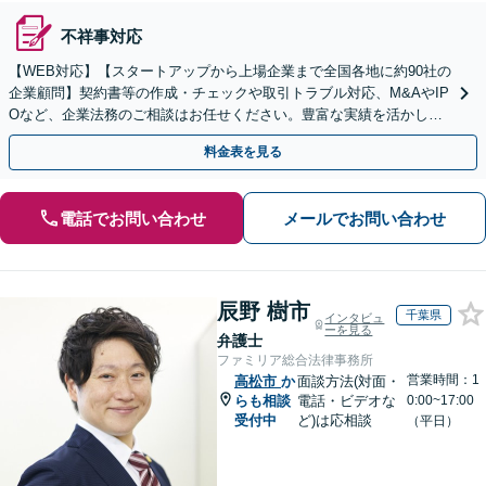
不祥事対応
【WEB対応】【スタートアップから上場企業まで全国各地に約90社の
企業顧問】契約書等の作成・チェックや取引トラブル対応、M&AやIP
Oなど、企業法務のご相談はお任せください。豊富な実績を活かし的
確に対応を進めてまいります。
料金表を見る
電話でお問い合わせ
メールでお問い合わせ
辰野 樹市
千葉県
インタビュ
ーを見る
弁護士
ファミリア総合法律事務所
営業時間：1
高松市
か
面談方法(対面・
らも相談
電話・ビデオな
0:00~17:00
受付中
ど)は応相談
（平日）