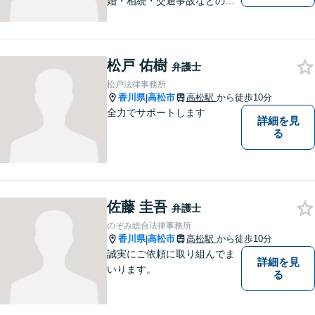
婚・相続・交通事故などの問
題でお困り方はぜひ一度ご相
談ください。
松戸 佑樹
弁護士
松戸法律事務所
香川県
高松市
高松駅
から徒歩10分
|
全力でサポートします
詳細を見
る
佐藤 圭吾
弁護士
のぞみ総合法律事務所
香川県
高松市
高松駅
から徒歩10分
|
誠実にご依頼に取り組んでま
詳細を見
いります。
る