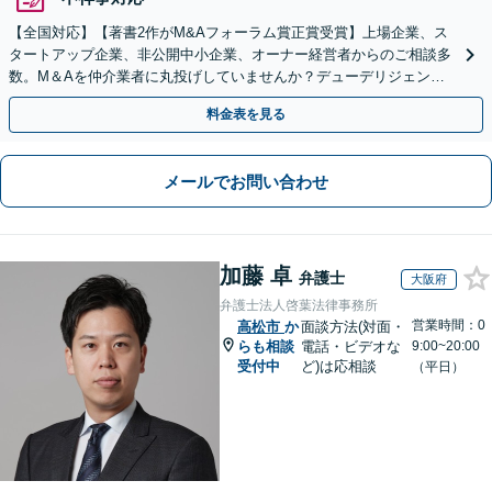
【全国対応】【著書2作がM&Aフォーラム賞正賞受賞】上場企業、ス
タートアップ企業、非公開中小企業、オーナー経営者からのご相談多
数。M＆Aを仲介業者に丸投げしていませんか？デューデリジェンス
や契約書作成・交渉はお任せください【初回無料】
料金表を見る
メールでお問い合わせ
加藤 卓
弁護士
大阪府
弁護士法人啓葉法律事務所
営業時間：0
高松市
か
面談方法(対面・
らも相談
電話・ビデオな
9:00~20:00
受付中
ど)は応相談
（平日）