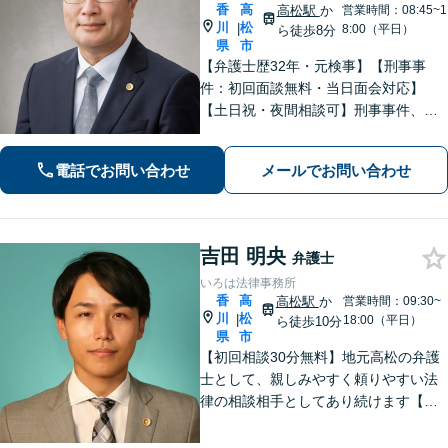
香
高
高松駅
か
営業時間：08:45~1
川
松
|
8:00（平日）
ら徒歩8分
県
市
【弁護士歴32年・元検事】【刑事事
件：初回面談無料・当日面会対応】
【土日祝・夜間相談可】刑事事件、離
婚・男女問題、相続、交通事故、債務
整理等。地域密着型で丁寧に対応しま
電話でお問い合わせ
メールでお問い合わせ
す。【高松駅徒歩10分】【所属弁護士3
名】
吉田 明央
弁護士
いろは法律事務所
香
高
高松駅
か
営業時間：09:30~
川
松
|
18:00（平日）
ら徒歩10分
県
市
【初回相談30分無料】地元高松の弁護
士として、親しみやすく頼りやすい法
律の相談相手としてあり続けます【相
続問題】他士業とスムーズに連携し、
納得できる解決の実現を目指します