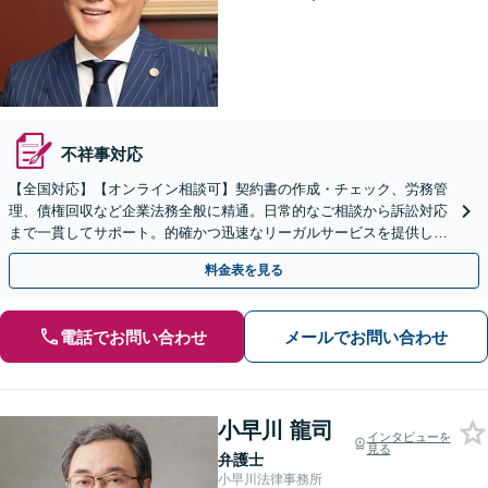
不祥事対応
【全国対応】【オンライン相談可】契約書の作成・チェック、労務管
理、債権回収など企業法務全般に精通。日常的なご相談から訴訟対応
まで一貫してサポート。的確かつ迅速なリーガルサービスを提供しま
す。【初回相談無料】【休日・夜間相談可】
料金表を見る
電話でお問い合わせ
メールでお問い合わせ
小早川 龍司
インタビューを
見る
弁護士
小早川法律事務所