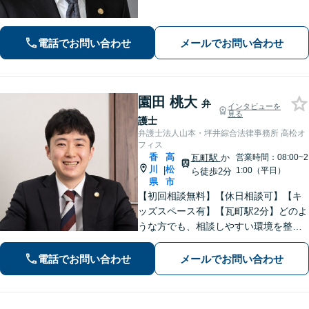
から守ります。【夜間／休日にも対
応】【駐車場あり】法律の専門家・職
人として、誠心誠意ご対応します。お
電話でお問い合わせ
メールでお問い合わせ
気軽にご連絡ください。
園田 桃大
弁
インタビューを
見る
護士
弁護士法人山本・坪井綜合法律事務所 高松オ
フィス
香
高
瓦町駅
か
営業時間：08:00~2
川
松
|
1:00（平日）
ら徒歩2分
県
市
【初回相談無料】【休日相談可】【キ
ッズスペース有】【瓦町駅2分】どのよ
うな方でも、相談しやすい環境を整え
ています。依頼者様に寄り添った対応
を心がけています。【離婚・男女問
電話でお問い合わせ
メールでお問い合わせ
題】DV被害へ積極的に対応。お気軽に
ご相談ください。