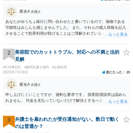
匿名A
弁護士
あなたがゆうちょ銀行に問い合わせたと書いているので、偽物である
可能性はみじんも感じませんでした。 また、それらの個人情報を記入
させることで犯罪利用が防げることはご理解されているとおりです。
結局あなたにはゆうちょ銀行が信用できないという前提があり、弁護
士に同意を求めているだけです。 最初の回答では分かりづらかったの
かもしれませんが、質問にわかりやすく答えると「法的に許される」
2
美容院でのカットトラブル、対応への不満と法的
が答えになります。 補足でアドバイスしておきますと、今私に反論し
見解
てきたその内容をゆうちょ銀行にぶつければいいとおもいます。 もっ
#不祥事対応
#顧問弁護士契約
#企業犯罪
とも、ぶつけられたゆうちょ銀行があなたと契約するかは法律上ゆう
2022年7月28日
役にたった
25
ちょ銀行の自由です。
匿名A
弁護士
申し上げにくいことですが、過剰な要求です。 損害賠償請求は認めら
れません。 代金を支払っていないだけで解決とするべきでしょう。
3
弁護士を雇われたが受任通知がない。数日で動く
のは普通か？