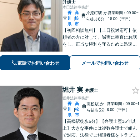
弁護士
木田法律事務所
香
高
片原町駅
か
営業時間：09:00~
川
松
|
18:00（平日）
ら徒歩8分
県
市
【初回相談無料】【土日祝対応可】依
頼者の方に対して、誠実に率直にお話
をし、正当な権利を守るために迅速に
問題解決に向けて尽力いたします。ベ
テラン弁護士のノウハウと、若手弁護
電話でお問い合わせ
メールでお問い合わせ
士のフットワークで、依頼者の方の多
様なニーズに応えます。
堀井 実
弁護士
堀井法律事務所
香
高
高松駅
か
営業時間：09:00~1
川
松
|
8:00（平日）
ら徒歩5分
県
市
【高松駅徒歩5分】【弁護士歴15年以
上】大きな事件には複数弁護士で組ん
で対応。法律でご相談者様をトラブル