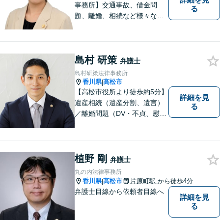
事務所】交通事故、借金問
る
題、離婚、相続など様々な問
題について、「何度でも無
料」の相談を行っています！
まずはお気軽にご相談くださ
島村 研策
い！
弁護士
島村研策法律事務所
香川県
高松市
|
【高松市役所より徒歩約5分】
詳細を見
遺産相続（遺産分割、遺言）
る
／離婚問題（DV・不貞、慰謝
料、財産分与）／不動産／刑
事弁護など取扱い。満足度の
高いリーガルサービスをご提
供します。
植野 剛
弁護士
丸の内法律事務所
香川県
高松市
片原町駅
から徒歩4分
|
弁護士目線から依頼者目線へ
詳細を見
る