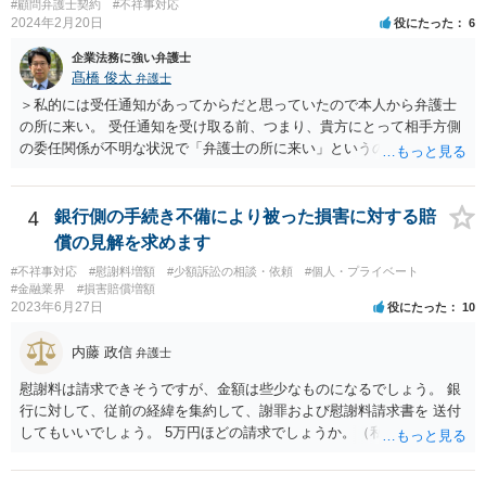
#顧問弁護士契約
#不祥事対応
2024年2月20日
役にたった
6
企業法務に強い弁護士
髙橋 俊太
弁護士
＞私的には受任通知があってからだと思っていたので本人から弁護士
の所に来い。 受任通知を受け取る前、つまり、貴方にとって相手方側
の委任関係が不明な状況で「弁護士の所に来い」というのは、さすが
に無理な要求だと思われます。 ＞本当に雇っていた場合はこちらに連
絡がきますよね？ 通常はそのような初動となります。
4
銀行側の手続き不備により被った損害に対する賠
償の見解を求めます
#不祥事対応
#慰謝料増額
#少額訴訟の相談・依頼
#個人・プライベート
#金融業界
#損害賠償増額
2023年6月27日
役にたった
10
内藤 政信
弁護士
慰謝料は請求できそうですが、金額は些少なものになるでしょう。 銀
行に対して、従前の経緯を集約して、謝罪および慰謝料請求書を 送付
してもいいでしょう。 5万円ほどの請求でしょうか。（私見）