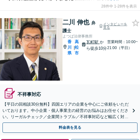
28件中 1-28件を表示
二川 伸也
弁
インタビューを
見る
護士
よつば法律事務所
香
高
瓦町駅
か
営業時間：10:00~
川
松
|
21:00（平日）
ら徒歩10分
県
市
不祥事対応
【平日の回相談30分無料】四国エリアの企業を中心にご依頼をいただ
いております。中小企業・個人事業主の経営のお悩みはお任せくださ
い。リーガルチェック／企業間トラブル／不祥事対応など幅広く対応
【夜間・休日相談可】【個室完備】【瓦町駅10分】
料金表を見る