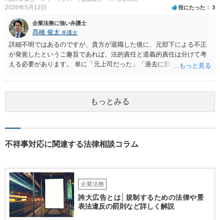
2026年5月12日
役にたった
3
企業法務に強い弁護士
髙橋 俊太
弁護士
詳細不明ではあるのですが、貴方が退職した後に、元部下による不正
が発覚したというご趣旨であれば、法的責任と道義的責任は分けて考
える必要があります。 単に「元上司だった」「過去に部下だった」と
いうだけで、当然に１億円の損害について法的責任を負うものではあ
りません。会社が貴方に損害賠償請求をするには、在職中の管理監督
義務違反、引継ぎの不備、不正の兆候を知りながら放置したことな
もっとみる
ど、具体的な義務違反と損害との因果関係を主張・立証する必要があ
ります。なお、在職中から会計処理や現金管理の不自然さを認識して
いた、部下に過度な権限を与えたまま放置していた、退職時に重要な
情報を引き継がなかった等の事情があれば、会社から問題視される可
能性はあるでしょう。 対応としては、まず会社から何を求められてい
不祥事対応に関連する法律相談コラム
るのかを明確にすることが重要です。謝罪、調査協力、金銭負担、始
末書提出など、求められている内容によって対応は異なります。不用
意に責任を認める文書を作成したり、損害負担を約束したりすること
は避けるべきです。一方で、在職中の業務内容、権限分掌、引継ぎ資
企業法務
料、不正を認識していなかった事情を整理し、必要な範囲で調査に協
誇大広告とは│規制するための法律や景
力することは考えられます。 仮に、金銭請求や責任追及を示唆されて
表法違反の罰則など詳しく解説
いる場合には、会社とのやり取りを保存し、弁護士に相談したうえで