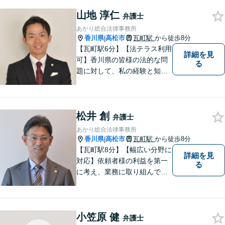
山地 淳仁
弁護士
あかり総合法律事務所
香川県
高松市
瓦町駅
から徒歩8分
|
【瓦町駅6分】【法テラス利用
詳細を見
可】香川県の皆様の法的な問
る
題に対して、私の経験と知識
を活かし、最善の解決策をご
提案いたします。どんなお悩
みでもお気軽にご相談くださ
松井 創
い。少しでもお役に立てるよ
弁護士
う全力でサポートいたしま
あかり総合法律事務所
す。
香川県
高松市
瓦町駅
から徒歩8分
|
【瓦町駅8分】【幅広い分野に
詳細を見
対応】依頼者様の利益を第一
る
に考え、業務に取り組んでお
ります。秘密厳守、親身な相
談、最適な解決策をご提案い
たします。離婚・借金・刑事
小笠原 健
事件・交通事故・不動産問題
弁護士