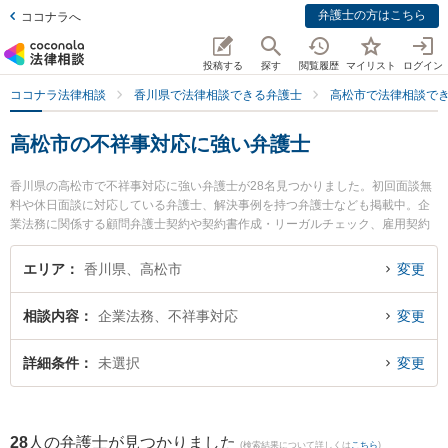
弁護士の方はこちら
ココナラへ
投稿する
探す
閲覧履歴
マイリスト
ログイン
ココナラ法律相談
香川県で法律相談できる弁護士
高松市で法律相談で
高松市の不祥事対応に強い弁護士
香川県の高松市で不祥事対応に強い弁護士が28名見つかりました。初回面談無
料や休日面談に対応している弁護士、解決事例を持つ弁護士なども掲載中。企
業法務に関係する顧問弁護士契約や契約書作成・リーガルチェック、雇用契約
書・就業規則作成等の細かな分野での絞り込み検索もでき便利です。特によつ
ば法律事務所の二川 伸也弁護士やベリーベスト法律事務所 高松オフィスの庄司
エリア
香川県、高松市
変更
祐希弁護士、弁護士法人山本・坪井綜合法律事務所 高松オフィスの山本 弘喜弁
護士のプロフィール情報や弁護士費用、強みなどが注目されています。『高松
相談内容
企業法務、不祥事対応
変更
市で土日や夜間に発生した不祥事対応のトラブルを今すぐに弁護士に相談した
い』『不祥事対応のトラブル解決の実績豊富な近くの弁護士を検索したい』
『初回相談無料で不祥事対応を法律相談できる高松市内の弁護士に相談予約し
詳細条件
未選択
変更
たい』などでお困りの相談者さんにおすすめです。
28
人の弁護士が見つかりました
(検索結果について詳しくは
こちら
)