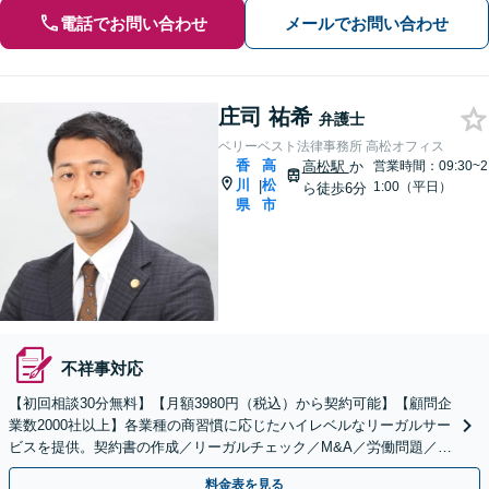
電話でお問い合わせ
メールでお問い合わせ
庄司 祐希
弁護士
ベリーベスト法律事務所 高松オフィス
香
高
高松駅
か
営業時間：09:30~2
川
松
|
1:00（平日）
ら徒歩6分
県
市
不祥事対応
【初回相談30分無料】【月額3980円（税込）から契約可能】【顧問企
業数2000社以上】各業種の商習慣に応じたハイレベルなリーガルサー
ビスを提供。契約書の作成／リーガルチェック／M&A／労働問題／知
的財産等、お任せください【他士業連携可能】
料金表を見る