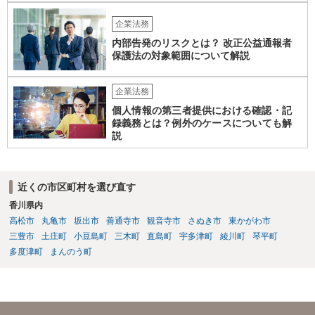
対応なさった方がよいでしょう。
企業法務
内部告発のリスクとは？ 改正公益通報者
保護法の対象範囲について解説
企業法務
個人情報の第三者提供における確認・記
録義務とは？例外のケースについても解
説
近くの市区町村を選び直す
香川県内
高松市
丸亀市
坂出市
善通寺市
観音寺市
さぬき市
東かがわ市
三豊市
土庄町
小豆島町
三木町
直島町
宇多津町
綾川町
琴平町
多度津町
まんのう町