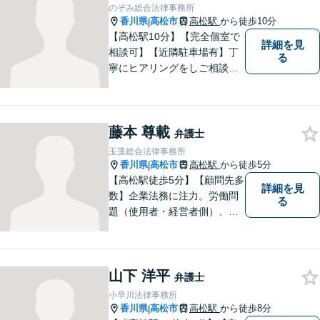
など幅広く対応。即日対応も
のぞみ総合法律事務所
可能。まずはお気軽にご相談
香川県
高松市
高松駅
から徒歩10分
|
ください。
【高松駅10分】【完全個室で
詳細を見
相談可】【近隣駐車場有】丁
る
寧にヒアリングをしご相談者
様が望んでいる解決は何かを
しっかり把握してから解決に
向けて取り組むことを大切に
藤本 尊載
しています。お悩みの方はぜ
弁護士
ひご相談ください。
玉藻総合法律事務所
香川県
高松市
高松駅
から徒歩5分
|
【高松駅徒歩5分】【顧問先多
詳細を見
数】企業法務に注力。労働問
る
題（使用者・経営者側）、損
害賠償問題全般に特化。訴訟
などトラブル発生時の対応を
得意としております。法的問
山下 洋平
題にお困りの企業の方は、当
弁護士
事務所へご相談ください【ビ
小早川法律事務所
ジネスチャットでの相談可】
香川県
高松市
高松駅
から徒歩8分
|