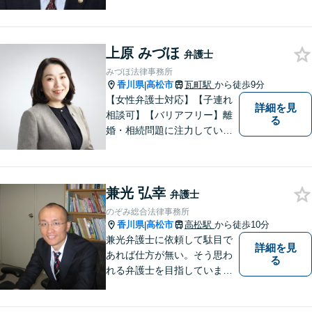
上原 みづほ
弁護士
みづほ法律事務所
香川県
高松市
瓦町駅
から徒歩9分
|
【女性弁護士対応】【子連れ
詳細を見
相談可】【バリアフリー】離
る
婚・相続問題に注力していま
す。女性弁護士をお探しの方
はお問い合わせください。
兼光 弘幸
弁護士
のぞみ総合法律事務所
香川県
高松市
高松駅
から徒歩10分
|
兼光弁護士に依頼して駄目で
詳細を見
あれば仕方が無い。そう思わ
る
れる弁護士を目指していま
す。