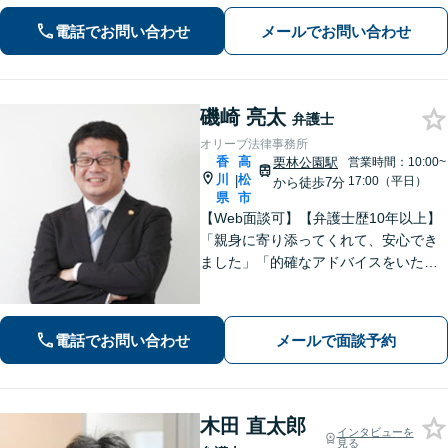
【離婚問題】不貞慰謝料の請求する側
電話でお問い合わせ
メールでお問い合わせ
／された側、双方に対応【弁護士歴10
年以上】
磯崎 亮太
弁護士
オリーブ法律事務所
香
高
栗林公園駅
営業時間：10:00~
川
松
|
17:00（平日）
から徒歩7分
県
市
【Web面談可】【弁護士歴10年以上】
「親身に寄り添ってくれて、安心でき
ました」「的確なアドバイスをいただ
けて、本当に助かりました」など、感
謝の声多数！共にお悩みを分かち合
い、解決の方針を考えてまいります
電話でお問い合わせ
メールで面談予約
【栗林公園駅7分／駐車場あり】
木田 直太郎
インタビューを
見る