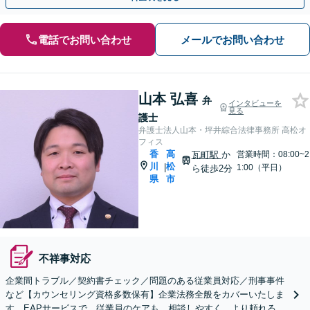
電話でお問い合わせ
メールでお問い合わせ
山本 弘喜
弁
インタビューを
見る
護士
弁護士法人山本・坪井綜合法律事務所 高松オ
フィス
香
高
瓦町駅
か
営業時間：08:00~2
川
松
|
1:00（平日）
ら徒歩2分
県
市
不祥事対応
企業間トラブル／契約書チェック／問題のある従業員対応／刑事事件
など【カウンセリング資格多数保有】企業法務全般をカバーいたしま
す。EAPサービスで、従業員のケアも。相談しやすく、より頼れる存