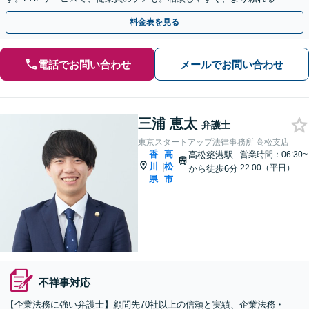
在に！メンタルヘルスのご相談も可能【初回相談無料】
料金表を見る
電話でお問い合わせ
メールでお問い合わせ
三浦 恵太
弁護士
東京スタートアップ法律事務所 高松支店
香
高
高松築港駅
営業時間：06:30~
川
松
|
22:00（平日）
から徒歩6分
県
市
不祥事対応
【企業法務に強い弁護士】顧問先70社以上の信頼と実績、企業法務・