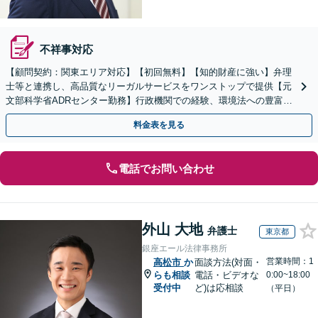
不祥事対応
【顧問契約：関東エリア対応】【初回無料】【知的財産に強い】弁理
士等と連携し、高品質なリーガルサービスをワンストップで提供【元
文部科学省ADRセンター勤務】行政機関での経験、環境法への豊富な
知識を活かし、事業者さまの抱える問題を解決へ導きます
料金表を見る
電話でお問い合わせ
外山 大地
弁護士
東京都
銀座エール法律事務所
営業時間：1
高松市
か
面談方法(対面・
らも相談
電話・ビデオな
0:00~18:00
受付中
ど)は応相談
（平日）