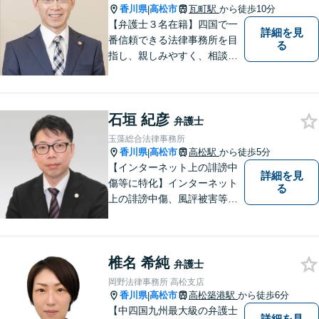
相談ください。
香川県
高松市
瓦町駅
から徒歩10分
|
【弁護士３名在籍】四国で一
詳細を見
番信頼できる法律事務所を目
る
指し、親しみやすく、相談し
やすい環境を整えておりま
す。お気軽にご相談くださ
い。
石垣 紀彦
弁護士
玉藻総合法律事務所
香川県
高松市
高松駅
から徒歩5分
|
【インターネット上の誹謗中
詳細を見
傷等に特化】インターネット
る
上の誹謗中傷、風評被害等に
悩んでいる方はご相談くださ
い。依頼者様のお話しをよく
伺い、投稿の削除や発信者情
椎名 希純
報開示等、最善の解決方法を
弁護士
ご提案いたします。
岡野法律事務所 高松支店
香川県
高松市
高松築港駅
から徒歩6分
|
【中四国九州最大級の弁護士
詳細を見