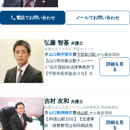
お一人で考え込まず、是非一度ご相談
下さい。
電話でお問い合わせ
メールでお問い合わせ
弘藤 智基
弁護士
弁護士法人ＯＮＥ 宇部オフィス
山口県
宇部市
宇部新川駅
から徒歩10分
|
【山口県内拠点数ナンバー
詳細を見
１”旧大賀綜合法律事務所"】
る
【宇部市役所徒歩５分】ネッ
トワークを活かし、寄り添い
ながらサポートをいたしま
す。お困りの方はお気軽にご
相談ください。
吉村 友和
弁護士
弁護士法人広島メープル法律事務所 周南事務所
山口県
周南市
徳山駅
から徒歩10分
|
【JR徳山駅10分】【交通事
詳細を見
故・債務整理は初回相談無
る