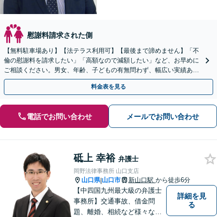
慰謝料請求された側
【無料駐車場あり】【法テラス利用可】【最後まで諦めません】「不
倫の慰謝料を請求したい」「高額なので減額したい」など、お早めに
ご相談ください。男女、年齢、子どもの有無問わず、幅広い実績あ
り。当日相談も可能な限り対応【子連れ相談可】【秘密厳守】
料金表を見る
電話でお問い合わせ
メールでお問い合わせ
砥上 幸裕
弁護士
岡野法律事務所 山口支店
山口県
山口市
新山口駅
から徒歩6分
|
【中四国九州最大級の弁護士
詳細を見
事務所】交通事故、借金問
る
題、離婚、相続など様々な問