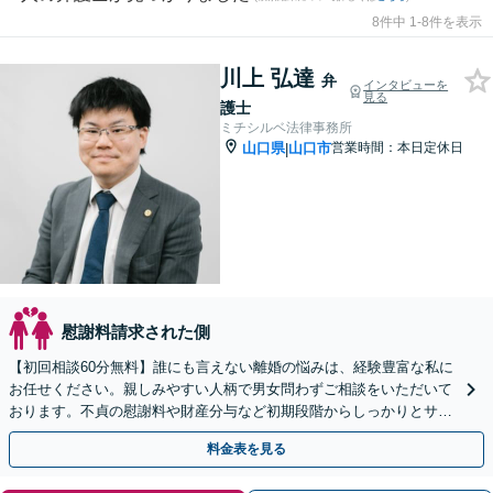
8件中 1-8件を表示
川上 弘達
弁
インタビューを
見る
護士
ミチシルベ法律事務所
山口県
山口市
営業時間：本日定休日
|
慰謝料請求された側
【初回相談60分無料】誰にも言えない離婚の悩みは、経験豊富な私に
お任せください。親しみやすい人柄で男女問わずご相談をいただいて
おります。不貞の慰謝料や財産分与など初期段階からしっかりとサポ
ートいたします。【web面談可能】
料金表を見る