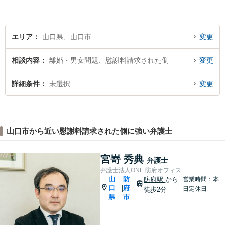
い。
エリア
山口県、山口市
変更
相談内容
離婚・男女問題、慰謝料請求された側
変更
詳細条件
未選択
変更
山口市から近い慰謝料請求された側に強い弁護士
宮嵜 秀典
弁護士
弁護士法人ONE 防府オフィス
山
防
防府駅
から
営業時間：本
口
府
|
日定休日
徒歩2分
県
市