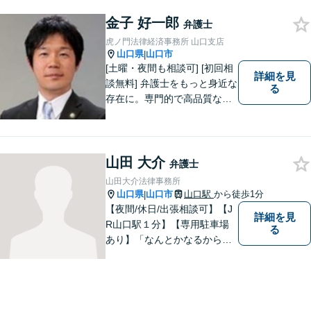
まずはお気軽にご相談くださ
金子 好一郎
い！
弁護士
虎ノ門法律経済事務所 山口支店
山口県
山口市
|
[土曜・夜間も相談可] [初回相
詳細を見
談無料] 弁護士をもっと身近な
る
存在に。専門的で高品質なリ
ーガルサービスを提供しま
す。
山田 大介
弁護士
山田大介法律事務所
山口県
山口市
山口駅
から徒歩1分
|
【夜間/休日/出張相談可】【J
詳細を見
R山口駅１分】【専用駐車場
る
あり】「なんとかなるから大
丈夫」ではなく、まずはその
お悩みをお聞かせください。
個人・法人問わず、お困りの
方はお気軽にご相談くださ