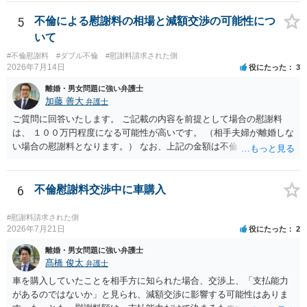
可能性もあるかと思います。ご参考にしてください。
5
不倫による慰謝料の相場と減額交渉の可能性につ
いて
#不倫慰謝料
#ダブル不倫
#慰謝料請求された側
2026年7月14日
役にたった
3
離婚・男女問題に強い弁護士
加藤 善大
弁護士
ご質問に回答いたします。 ご記載の内容を前提として場合の慰謝料
は、 １００万円程度になる可能性が高いです。 （相手夫婦が離婚しな
い場合の慰謝料となります。） なお、上記の金額は不倫をした２名が
支払う総額の相場ですので、 ご自身が全額支払った場合は相手女性に
半額程度の支払を求める、 求償ができることになります。 その求償権
を放棄する場合の慰謝料相場は、６０万円から８０万円程度になるこ
6
不倫慰謝料交渉中に車購入
とが多いです。 （相手夫婦が離婚しませんので、減額してでも求償権
を放棄してもらうメリットがあることになります。） ５年後に離婚す
#慰謝料請求された側
る可能性について、慰謝料額に影響が出る可能性はないと考えます。
2026年7月21日
役にたった
2
最後に、ご依頼になる場合の弁護士費用は、ご依頼になる弁護士によ
離婚・男女問題に強い弁護士
り異なりますので、直接ご確認いただくといいですよ。 ご質問に対す
髙橋 俊太
弁護士
る回答は以上ですが、可能であれば、ご依頼になるかは別にして、お
車を購入していたことを相手方に知られた場合、交渉上、「支払能力
近くの弁護士に直接相談されて、今後の対応についてアドバイスを求
があるのではないか」と見られ、減額交渉に影響する可能性はありま
めることをおすすめいたします。 ご参考にしていただけますと幸いで