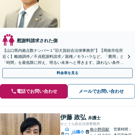
慰謝料請求された側
【山口県内拠点数ナンバー１"旧大賀綜合法律事務所"】【周南市役所
近く】離婚調停／不貞慰謝料請求／親権／モラハラなど。「費用」と
「時間」を最低限に抑え、明るい未来へと導きます。譲れない条件が
あるという方でも、一度ご相談ください。
料金表を見る
電話でお問い合わせ
メールでお問い合わせ
伊藤 政弘
弁護士
せとうち総合法律事務所
山
南小野田駅
営業時間：
山陽小
口
|
本日定休日