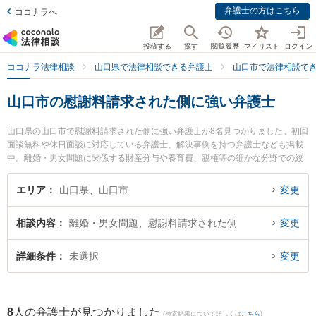
弁護士の方はこちら
ココナラへ
投稿する
探す
閲覧履歴
マイリスト
ログイン
ココナラ法律相談
山口県で法律相談できる弁護士
山口市で法律相談で
山口市の慰謝料請求された側に強い弁護士
山口県の山口市で慰謝料請求された側に強い弁護士が8名見つかりました。初回
面談無料や休日面談に対応している弁護士、解決事例を持つ弁護士なども掲載
中。離婚・男女問題に関係する財産分与や養育費、親権等の細かな分野での絞
り込み検索もでき便利です。特にミチシルベ法律事務所の川上 弘達弁護士やベ
リーベスト法律事務所 山口オフィスの佐藤 充崇弁護士、ミチシルベ法律事務所
エリア
山口県、山口市
変更
の富岡 杏奈弁護士のプロフィール情報や弁護士費用、強みなどが注目されてい
ます。『山口市で土日や夜間に発生した慰謝料請求された側のトラブルを今す
相談内容
離婚・男女問題、慰謝料請求された側
変更
ぐに弁護士に相談したい』『慰謝料請求された側のトラブル解決の実績豊富な
近くの弁護士を検索したい』『初回相談無料で慰謝料請求された側を法律相談
できる山口市内の弁護士に相談予約したい』などでお困りの相談者さんにおす
詳細条件
未選択
変更
すめです。
8
人の弁護士が見つかりました
(検索結果について詳しくは
こちら
)