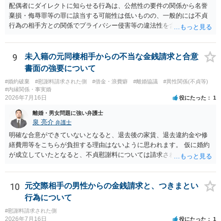
配偶者にダイレクトに知らせる行為は、公然性の要件の関係から名誉
棄損・侮辱罪等の罪に該当する可能性は低いものの、一般的には不貞
行為の相手方との関係でプライバシー侵害等の違法性を含む行為で
す。 そのため、そのことを知った相手方の夫婦関係への影響が大きい
ため、弁護士としては推奨しないことが一般的かと思います。
9
未入籍の元同棲相手からの不当な金銭請求と合意
書面の強要について
#婚約破棄
#慰謝料請求された側
#借金・浪費癖
#離婚協議
#異性関係(不貞等)
#内縁関係・事実婚
2026年7月16日
役にたった
1
離婚・男女問題に強い弁護士
泉 亮介
弁護士
明確な合意ができていないとなると、退去後の家賃、退去違約金や修
繕費用等をこちらが負担する理由はないように思われます。 仮に婚約
が成立していたとなると、不貞慰謝料については請求される可能性が
あるため検討しておく必要があるでしょう。 弁護士を立てる予定であ
れば早めに弁護士に相談し、弁護士から回答をさせると良いでしょ
う。
10
元交際相手の男性からの金銭請求と、つきまとい
行為について
#慰謝料請求された側
2026年7月16日
役にたった
1