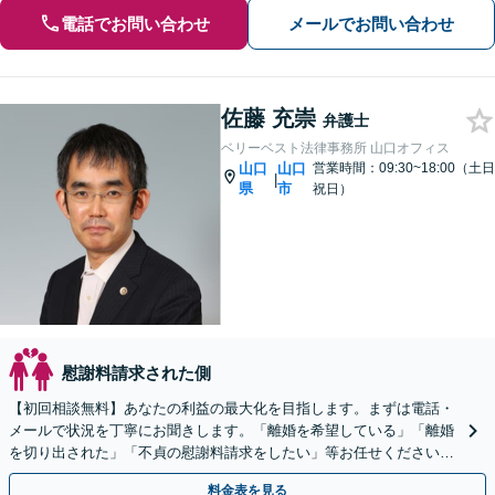
電話でお問い合わせ
メールでお問い合わせ
佐藤 充崇
弁護士
ベリーベスト法律事務所 山口オフィス
山口
山口
営業時間：09:30~18:00（土日
|
県
市
祝日）
慰謝料請求された側
【初回相談無料】あなたの利益の最大化を目指します。まずは電話・
メールで状況を丁寧にお聞きします。「離婚を希望している」「離婚
を切り出された」「不貞の慰謝料請求をしたい」等お任せください。
【リーズナブルな料金設定】
料金表を見る