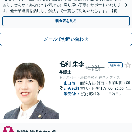
ありませんか？あなたのお気持ちに寄り添い丁寧にサポートいたしま
す。他士業連携を活用し、解決まで一貫して対応いたします。【初回
相談60分無料】
料金表を見る
メールでお問い合わせ
毛利 朱李
福岡県
インタビュ
ーを見る
弁護士
ネクスパート法律事務所 福岡オフィス
営業時間：09:
山口市
面談方法(対面・
からも相
電話・ビデオな
00~21:00（土
談受付中
ど)は応相談
日祝日）