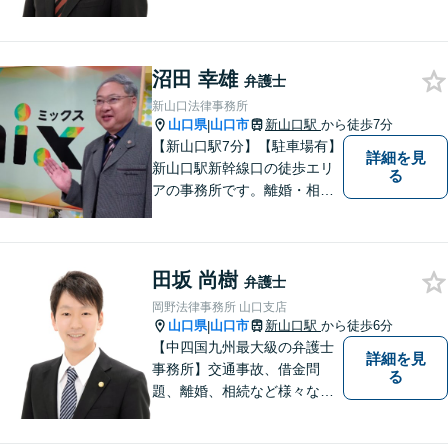
題について、「何度でも無
料」の相談を行っています！
まずはお気軽にご相談くださ
沼田 幸雄
い！
弁護士
新山口法律事務所
山口県
山口市
新山口駅
から徒歩7分
|
【新山口駅7分】【駐車場有】
詳細を見
新山口駅新幹線口の徒歩エリ
る
アの事務所です。離婚・相続
などの家庭紛争、個別労使紛
争などを中心として相談をさ
せていただいております。気
田坂 尚樹
になることがあれば、おたず
弁護士
ねください。
岡野法律事務所 山口支店
山口県
山口市
新山口駅
から徒歩6分
|
【中四国九州最大級の弁護士
詳細を見
事務所】交通事故、借金問
る
題、離婚、相続など様々な問
題について、「何度でも無
料」の相談を行っています！