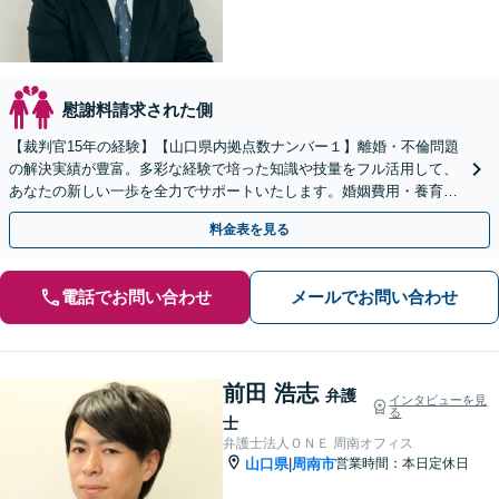
慰謝料請求された側
【裁判官15年の経験】【山口県内拠点数ナンバー１】離婚・不倫問題
の解決実績が豊富。多彩な経験で培った知識や技量をフル活用して、
あなたの新しい一歩を全力でサポートいたします。婚姻費用・養育費
／不貞の慰謝料請求／親権／財産分与【夜間対応】
料金表を見る
電話でお問い合わせ
メールでお問い合わせ
前田 浩志
弁護
インタビューを見
る
士
弁護士法人ＯＮＥ 周南オフィス
山口県
周南市
営業時間：本日定休日
|