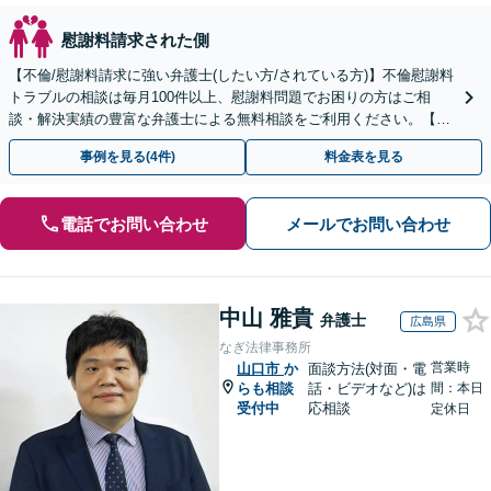
慰謝料請求された側
【不倫/慰謝料請求に強い弁護士(したい方/されている方)】不倫慰謝料
トラブルの相談は毎月100件以上、慰謝料問題でお困りの方はご相
談・解決実績の豊富な弁護士による無料相談をご利用ください。【不
倫相談は初回0円】【全国対応】
事例を見る(4件)
料金表を見る
電話でお問い合わせ
メールでお問い合わせ
中山 雅貴
弁護士
広島県
なぎ法律事務所
営業時
山口市
か
面談方法(対面・電
らも相談
話・ビデオなど)は
間：本日
受付中
応相談
定休日