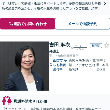
ず、味方として的確・迅速にサポートします。多数の相談実績と事務
所の総合力を活かし、今後の人生を見据えたプランをご提案。請求す
る側・された側双方に対応【完全個室／子連れ相談可】
電話でお問い合わせ
メールで面談予約
吉田 麻衣
福岡県
インタビュ
ーを見る
弁護士
平井・柏﨑法律事務所
営業時
山口市
か
面談方法(対面・電
らも相談
話・ビデオなど)は
間：本日
受付中
応相談
定休日
慰謝料請求された側
【九州エリア・山口県対応】離婚や不倫の慰謝料、親権でお悩みでは