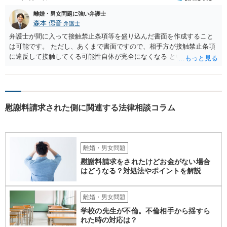
離婚・男女問題に強い弁護士
森本 偲音
弁護士
弁護士が間に入って接触禁止条項等を盛り込んだ書面を作成すること
は可能です。 ただし、あくまで書面ですので、相手方が接触禁止条項
に違反して接触してくる可能性自体が完全になくなる という訳ではあ
りませんので、その点ご留意ください。 また、本件ではこれ以上嫌が
らせ行為がエスカレートする前に、一度警察に相談した方がよいかと
存じます。 以上、ご参考までに。
慰謝料請求された側に関連する法律相談コラム
離婚・男女問題
慰謝料請求をされたけどお金がない場合
はどうなる？対処法やポイントを解説
離婚・男女問題
学校の先生が不倫。不倫相手から揺すら
れた時の対応は？