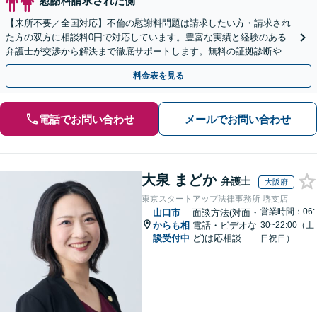
慰謝料請求された側
【来所不要／全国対応】不倫の慰謝料問題は請求したい方・請求され
た方の双方に相談料0円で対応しています。豊富な実績と経験のある
弁護士が交渉から解決まで徹底サポートします。無料の証拠診断や着
手金の返還保証もありますので安心してご相談ください。
料金表を見る
電話でお問い合わせ
メールでお問い合わせ
大泉 まどか
弁護士
大阪府
東京スタートアップ法律事務所 堺支店
営業時間：06:
山口市
面談方法(対面・
からも相
電話・ビデオな
30~22:00（土
談受付中
ど)は応相談
日祝日）