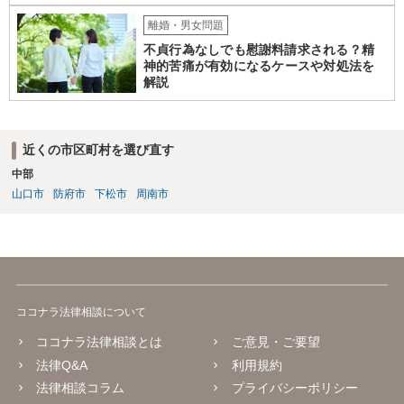
離婚・男女問題
不貞行為なしでも慰謝料請求される？精
神的苦痛が有効になるケースや対処法を
解説
近くの市区町村を選び直す
中部
山口市
防府市
下松市
周南市
ココナラ法律相談について
ココナラ法律相談とは
ご意見・ご要望
法律Q&A
利用規約
法律相談コラム
プライバシーポリシー