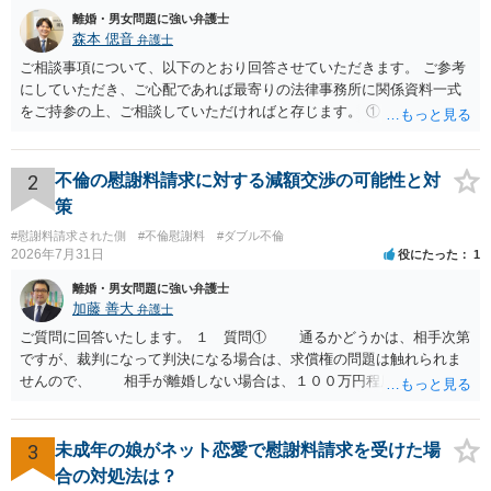
離婚・男女問題に強い弁護士
森本 偲音
弁護士
ご相談事項について、以下のとおり回答させていただきます。 ご参考
にしていただき、ご心配であれば最寄りの法律事務所に関係資料一式
をご持参の上、ご相談していただければと存じます。 ① このLINEの
流れを見る限り、100万円は貸付金ではなく、手切れ金・和解金と評価
される可能性はあるのか ⇒LINEを含む１００万円の貸付に至るまでの
やり取り等の経緯、誓約書の内容等を踏まえて、関係を清算するため
2
不倫の慰謝料請求に対する減額交渉の可能性と対
の 金銭であったと評価される可能性はあると考えます。 ② 「今後一
策
切関与しないなら100万円振り込む」というLINEや誓約書は、裁判上
#慰謝料請求された側
#不倫慰謝料
#ダブル不倫
どの程度証拠価値があるのか ⇒前後のやり取りや誓約書の具体的内容
2026年7月31日
役にたった
1
を見ない限り、具体的な判断はできませんが、一定の証拠価値はある
と考えます。 ③ 借用書があっても、後から100万円を貸付扱いに変更
離婚・男女問題に強い弁護士
することは認められるのか。 ⇒おそらく１００万円は不当利得（受け
加藤 善大
弁護士
取る正当な権利がないのに利益を取得した）として返還請求されてい
ご質問に回答いたします。 １ 質問① 通るかどうかは、相手次第
るものかと推察しますので、 貸金返還ではないかと存じます。 ④ 私
ですが、裁判になって判決になる場合は、求償権の問題は触れられま
は現在、収入も不安定で貯金もなくリボ払い借金が既に約100万あり。
せんので、 相手が離婚しない場合は、１００万円程度となる可能
今年に再婚したが主人はお金に厳しい為、一括で220万円を支払う事は
性があると思われます。 交渉については、相手としても、裁判を
困難 仮に裁判で敗訴した場合でも、分割払いになる可能性はあります
するデメリットはありますから（経済的、時間的、精神的負担等）、
か。 ⇒判決となり敗訴してしまった場合は、強制執行により不動産等
反対にご自身が、裁判も辞さずという姿勢を示すことで、プラス
3
未成年の娘がネット恋愛で慰謝料請求を受けた場
の財産を差し押さえられ、そこから債権回収が図られることになりま
に働く可能性は有り得ます。 交渉で解決する多くの場合は、相手
合の対処法は？
すが、 和解であれば柔軟な解決が可能ですので、その場合は分割払
が弁護士に依頼しているケースで、５０万円以下で合意できる場合は