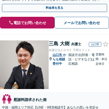
った男女問題に広く対応。【web面談可能】
料金表を見る
電話でお問い合わせ
メールでお問い合わせ
三島 大樹
弁護士
山口県
弁護士法人ＯＮＥ 下関オフィス
営業時
山口市
か
面談方法(対面・電
らも相談
話・ビデオなど)は
間：本日
受付中
応相談
定休日
慰謝料請求された側
中国・福岡エリア対応【LINE・WEB相談可】あなたの思いを否定せ