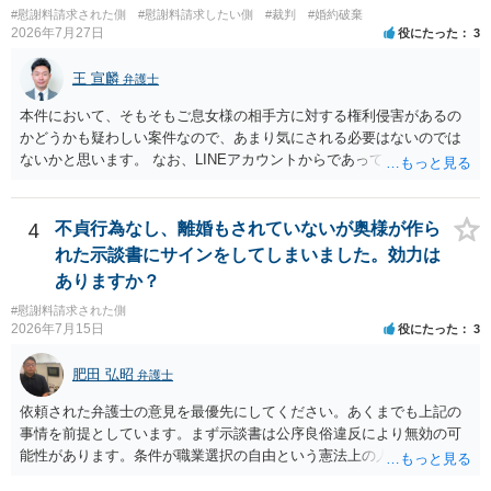
いにより支払うことも十分可能です。 ⑤ このような事情であれば、私
#慰謝料請求された側
#慰謝料請求したい側
#裁判
#婚約破棄
稀であると思います。 通常は、６０万円から８０万円程度になる
2026年7月27日
役にたった
3
は120万円のみ和解交渉を続けるべきでしょうか。 ⇒ご相談者様の認
ことが多いというのが私の印象です。 ２ 質問② ご記載の内容が
識を前提にすれば、１００万円も含めて返済する必要はないと考えら
減額を進めるうえでの交渉材料かと思います。 なお、ご自身が離
王 宣麟
れるため、 120万円のみについて交渉を続けることがベターかと存じ
弁護士
婚しないことは、交渉材料にはならないかと思いますので、ご注意く
ます。
ださい。 また、相手夫婦の婚姻関係が既に破綻していたことや、
本件において、そもそもご息女様の相手方に対する権利侵害があるの
相手女性が結婚しているとは知らなかったと主張することもあります
かどうかも疑わしい案件なので、あまり気にされる必要はないのでは
が、 ケースバイケースですので、ご自身の場合にそれらの主張が
ないかと思います。 なお、LINEアカウントからであっても、そこに紐
できるかはよくお考え下さい。 ３ 質問③ 違約金を５０万円とす
づけられた電話番号の開示→携帯電話会社から氏名・住所が開示され
る旨の交渉をすることが妥当かどうかという基準はありません。
るパターンはありえるものの、本件のような精神的損害が発生したと
公序良俗に反するような金額では、その条項自体が無効になり得ます
明確にいえないような案件において開示がなされる可能性も低いので
4
不貞行為なし、離婚もされていないが奥様が作ら
が、 ２００万円でも、５０万円でも、公序良俗に反するほど高額
はないかと推察します。
れた示談書にサインをしてしまいました。効力は
とはいえないと考えますので、 結局は、妥当かどうかというより
ありますか？
も、ご自身が納得できるかどうかという基準でお考えいただくといい
と思います。 そのうえで、合意できるかは、相手も納得できるか
#慰謝料請求された側
否かにかかってはきますが。 ４ 質問④ ご記載の内容からは判断
2026年7月15日
役にたった
3
できないのですが、 清算条項を記載しないで合意することはリス
クがありますので、むしろ、原則としては、清算条項を記載するべき
肥田 弘昭
弁護士
であるとお考えいただくといいです。 ご質問に対する回答は以上で
依頼された弁護士の意見を最優先にしてください。あくまでも上記の
すが、可能であれば、ご依頼になるかは別として、お近くの弁護士に
事情を前提としています。まず示談書は公序良俗違反により無効の可
直接相談されて、 今後の対応についてアドバイス等を求めることを
能性があります。条件が職業選択の自由という憲法上の人権を侵害し
お勧めいたします。 ご参考にしていただければ幸いです。
た内容であるからです。次に、サインをさせた経緯から、強迫取消の