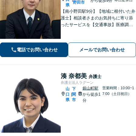
から徒歩9分
野田市
県
【南小野田駅9分】【地域に根付いた弁
護士】相談者さまのお気持ちに寄り添
ったサービスを【交通事故】医療調査
を徹底的に行い、然るべき補償を受け
られるようサポートします【相続】事
実調査と判例をリサーチし、不公平感
電話でお問い合わせ
メールでお問い合わせ
のない相続を実現【WEB面談】
湊 奈都美
弁護士
弁護士法人ラグーン
銀山町駅
営業時間：10:00~1
山
下
7:00（土日祝日）
口
関
から徒歩1
|
県
市
分