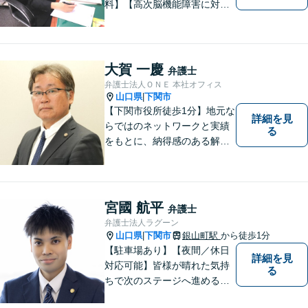
料】【高次脳機能障害に対応
可】依頼者の希望や気持ちを
真摯に受け止め、粘り強く対
応。「人生・企業運営のパー
トナー」として、お客さまに
大賀 一慶
弁護士
寄り添いますので、お気軽に
弁護士法人ＯＮＥ 本社オフィス
ご相談ください。
山口県
下関市
|
【下関市役所徒歩1分】地元な
詳細を見
らではのネットワークと実績
る
をもとに、納得感のある解決
策をサポート！お悩みの方は
お気軽にご相談ください。
宮國 航平
弁護士
弁護士法人ラグーン
山口県
下関市
銀山町駅
から徒歩1分
|
【駐車場あり】【夜間／休日
詳細を見
対応可能】皆様が晴れた気持
る
ちで次のステージへ進めるよ
う、精一杯協力させて頂きま