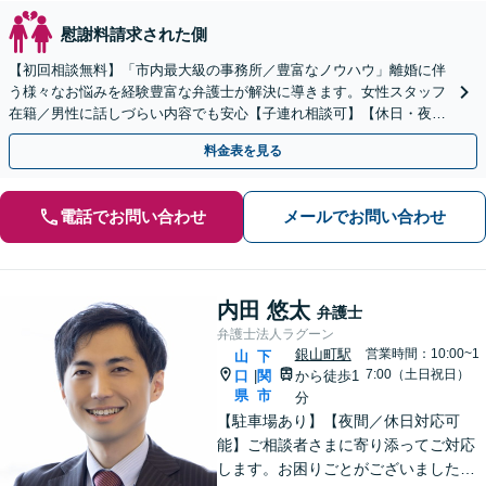
慰謝料請求された側
【初回相談無料】「市内最大級の事務所／豊富なノウハウ」離婚に伴
う様々なお悩みを経験豊富な弁護士が解決に導きます。女性スタッフ
在籍／男性に話しづらい内容でも安心【子連れ相談可】【休日・夜間
相談可】
料金表を見る
電話でお問い合わせ
メールでお問い合わせ
内田 悠太
弁護士
弁護士法人ラグーン
銀山町駅
営業時間：10:00~1
山
下
7:00（土日祝日）
口
関
から徒歩1
|
県
市
分
【駐車場あり】【夜間／休日対応可
能】ご相談者さまに寄り添ってご対応
します。お困りごとがございましたら