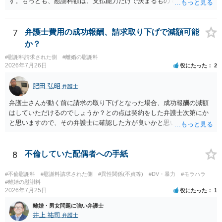
す。もっとも、慰謝料額は、支払能力だけで決まるものではなく、不
す。
貞行為の有無、やり取りの内容、会っていた回数、夫婦関係への影
響、離婚・別居の有無、証拠関係等によって判断されます。 ご記載の
ように、LINEのやり取りと数回の食事のみで性交渉がないのであれ
7
弁護士費用の成功報酬、請求取り下げで減額可能
ば、原則として不貞慰謝料支払義務は否定されます。他方で、性交渉
か？
がない場合でも、親密なやり取りの内容や関係の態様によっては、婚
#慰謝料請求された側
#離婚の慰謝料
姻共同生活の平穏を害したとして、例外的に慰謝料支払義務が肯定さ
2026年7月26日
役にたった
2
れることもあります。 すでに弁護士に依頼されているのであれば、車
の購入事情も含めて説明し、支払能力の問題と、そもそもの慰謝料額
肥田 弘昭
弁護士
の相当性を分けて交渉してもらう方がよいでしょう。
弁護士さんが動く前に請求の取り下げとなった場合、成功報酬の減額
はしていただけるのでしょうか？との点は契約をした弁護士次第にか
と思いますので、その弁護士に確認した方が良いかと思います。ご参
考にしてください。
8
不倫していた配偶者への手紙
#不倫慰謝料
#慰謝料請求された側
#異性関係(不貞等)
#DV・暴力
#モラハラ
#離婚の慰謝料
2026年7月25日
役にたった
1
離婚・男女問題に強い弁護士
井上 祐司
弁護士