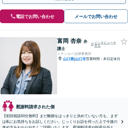
電話でお問い合わせ
メールでお問い合わせ
富岡 杏奈
弁
インタビューを
見る
護士
ミチシルベ法律事務所
山口県
山口市
営業時間：本日定休日
|
慰謝料請求された側
【初回相談60分無料】まだ離婚をはっきりと決めていない方も、まず
は私にお気持ちをお話しください。じっくりお話を伺った上で今後の
進め方をわかりやすくご説明いたします。慰謝料請求や財産分与とい