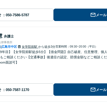
せ
メール
慧
弁護士
法律事務所
県
広島市中区
女学院前駅
から徒歩3分
営業時間：09:30~20:00（平日）
|
9年目】【女学院前駅徒歩5分】【借金問題】自己破産、任意整理、個
もご相談ください【交通事故】後遺症の認定、賠償金額などご相談くだ
oom面談可】
せ
メール