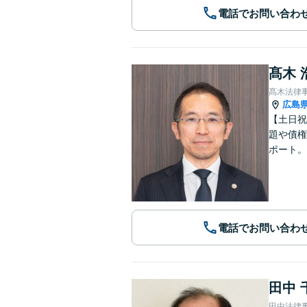
電話でお問い合わ
髙木 
髙木法律
広島
【土日祝
題や債権
ポート。
電話でお問い合わ
田中 
田中法律