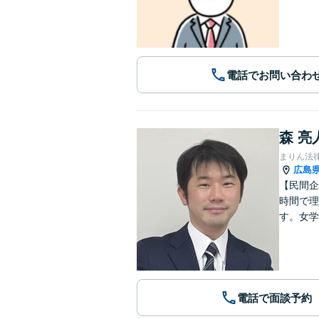
電話でお問い合わ
森 亮
まりん法
広島
【民間企
時間で理
す。女学
電話で面談予約