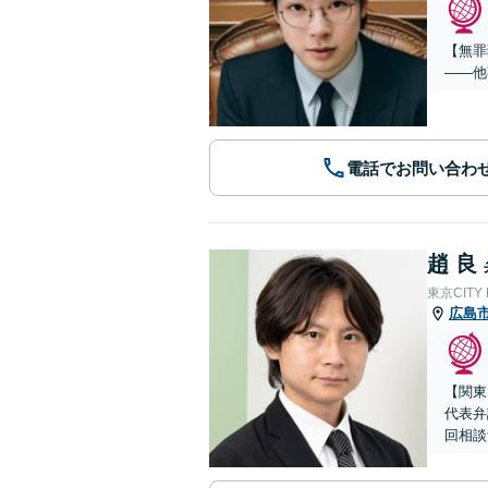
【無罪
——他
電話でお問い合わ
趙 良
東京CITY
広島
【関東
代表弁
回相談