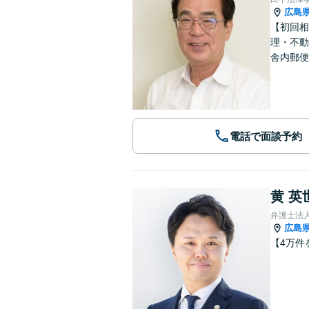
広島
【初回相
理・不動
舎内郵便
電話で面談予約
黄 英
弁護士法
広島
【4万件