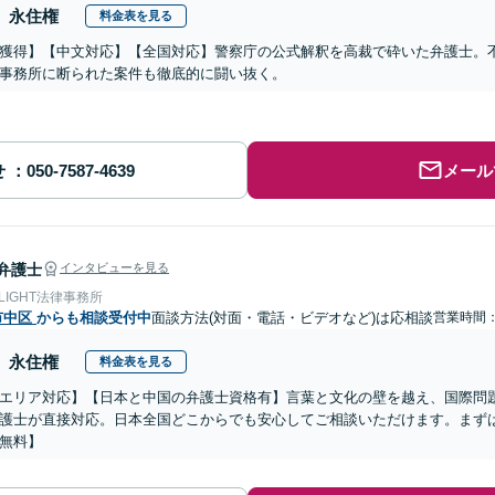
永住権
料金表を見る
獲得】【中文対応】【全国対応】警察庁の公式解釈を高裁で砕いた弁護士。
事務所に断られた案件も徹底的に闘い抜く。
せ
メール
弁護士
インタビューを見る
 LIGHT法律事務所
市中区
からも相談受付中
面談方法(対面・電話・ビデオなど)は応相談
営業時間：0
永住権
料金表を見る
エリア対応】【日本と中国の弁護士資格有】言葉と文化の壁を越え、国際問
護士が直接対応。日本全国どこからでも安心してご相談いただけます。まず
無料】