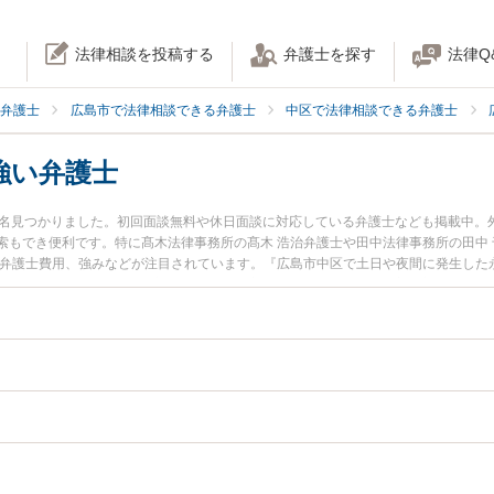
法律相談を投稿する
弁護士を探す
法律Q
弁護士
広島市で法律相談できる弁護士
中区で法律相談できる弁護士
強い弁護士
1名見つかりました。初回面談無料や休日面談に対応している弁護士なども掲載中。
索もでき便利です。特に髙木法律事務所の髙木 浩治弁護士や田中法律事務所の田中 
や弁護士費用、強みなどが注目されています。『広島市中区で土日や夜間に発生した
の弁護士を検索したい』『初回相談無料で永住権を法律相談できる広島市中区内の