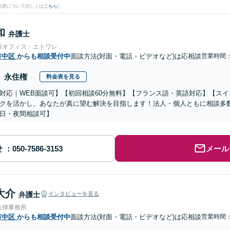
結果について詳しくは
こちら
)
和
弁護士
所オフィス・エトワレ
市中区
からも相談受付中
面談方法(対面・電話・ビデオなど)は応相談
営業時間：0
永住権
料金表を見る
対応｜WEB面談可】【初回相談60分無料】【フランス語・英語対応】【ス
クを活かし、あなたが真に望む解決を目指します！法人・個人ともに相談多
日・夜間相談可】
せ
メール
大介
弁護士
インタビューを見る
法律事務所
市中区
からも相談受付中
面談方法(対面・電話・ビデオなど)は応相談
営業時間：0