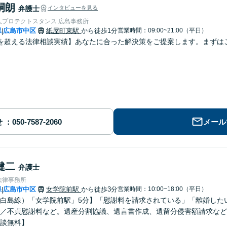
嗣朗
弁護士
インタビューを見る
人プロテクトスタンス 広島事務所
県
広島市中区
紙屋町東駅
から徒歩1分
営業時間：09:00~21:00（平日）
|
を超える法律相談実績】あなたに合った解決策をご提案します。まずはご
せ
メール
健二
弁護士
法律事務所
県
広島市中区
女学院前駅
から徒歩3分
営業時間：10:00~18:00（平日）
|
白島線）「女学院前駅」5分】「慰謝料を請求されている」「離婚した
／不貞慰謝料など。遺産分割協議、遺言書作成、遺留分侵害額請求など
談無料】