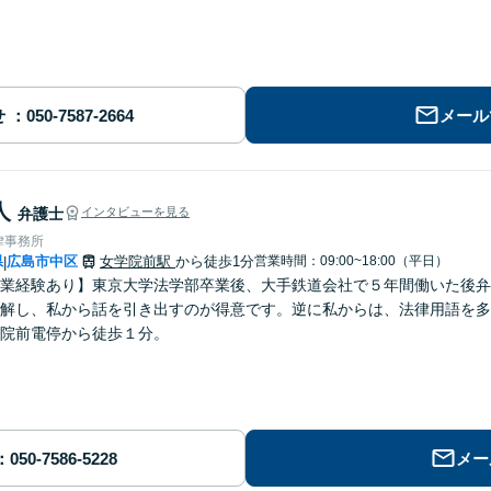
せ
メール
人
弁護士
インタビューを見る
律事務所
県
広島市中区
女学院前駅
から徒歩1分
営業時間：09:00~18:00（平日）
|
業経験あり】東京大学法学部卒業後、大手鉄道会社で５年間働いた後弁
解し、私から話を引き出すのが得意です。逆に私からは、法律用語を多
院前電停から徒歩１分。
メー