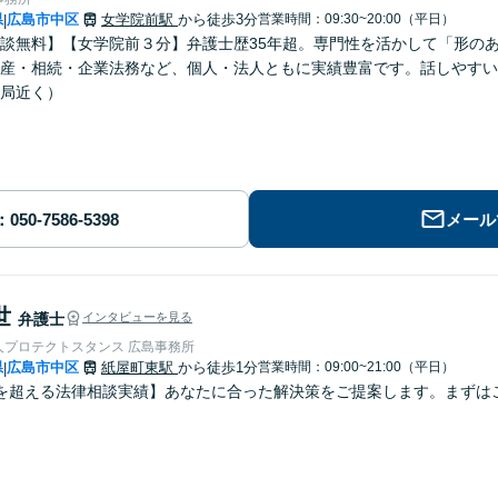
県
広島市中区
女学院前駅
から徒歩3分
営業時間：09:30~20:00（平日）
|
談無料】【女学院前３分】弁護士歴35年超。専門性を活かして「形の
産・相続・企業法務など、個人・法人ともに実績豊富です。話しやすい
局近く）
メール
世
弁護士
インタビューを見る
人プロテクトスタンス 広島事務所
県
広島市中区
紙屋町東駅
から徒歩1分
営業時間：09:00~21:00（平日）
|
を超える法律相談実績】あなたに合った解決策をご提案します。まずはご