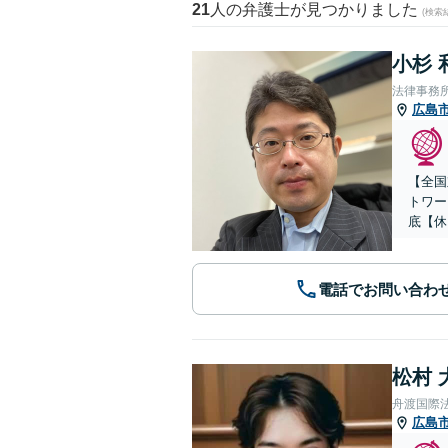
21
人の弁護士が見つかりました
(検索
小杉 
法律事務
広島
【全国
トワー
底【休
電話でお問い合わ
松村 
舟渡国際
広島