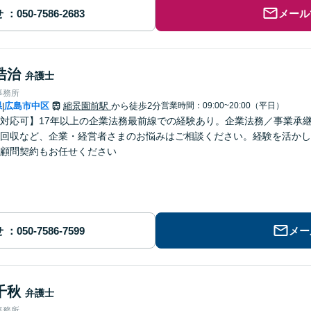
せ
メール
浩治
弁護士
事務所
県
広島市中区
縮景園前駅
から徒歩2分
営業時間：09:00~20:00（平日）
|
対応可】17年以上の企業法務最前線での経験あり。企業法務／事業承
回収など、企業・経営者さまのお悩みはご相談ください。経験を活かし
顧問契約もお任せください
せ
メー
千秋
弁護士
事務所