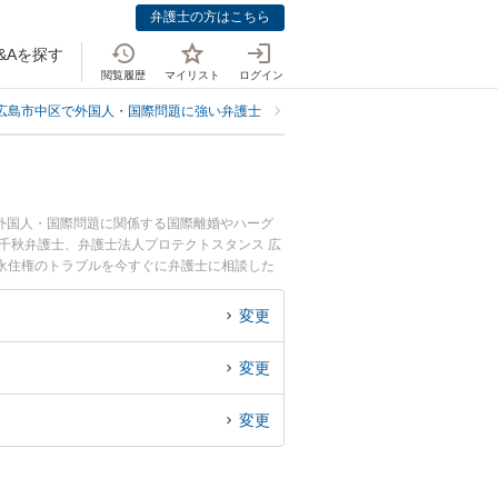
弁護士の方はこちら
&Aを探す
閲覧履歴
マイリスト
ログイン
広島市中区で外国人・国際問題に強い弁護士
広島市中区で永住権に強い弁護士
外国人・国際問題に関係する国際離婚やハーグ
千秋弁護士、弁護士法人プロテクトスタンス 広
永住権のトラブルを今すぐに弁護士に相談した
弁護士に相談予約したい』などでお困りの相談者
変更
変更
変更