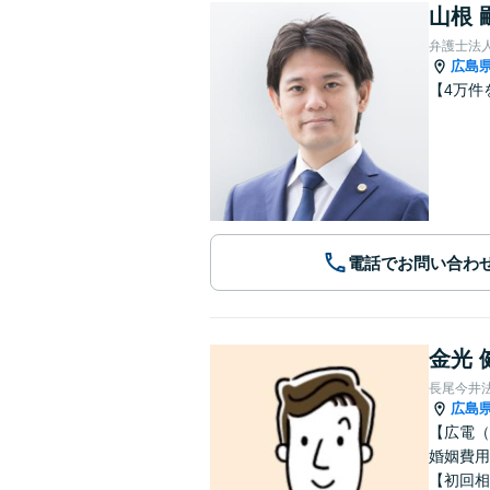
山根 
弁護士法
広島
【4万件
電話でお問い合わ
金光 
長尾今井
広島
【広電（
婚姻費用
【初回相