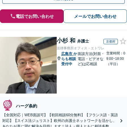
電話でお問い合わせ
メールでお問い合わせ
小杉 和
弁護士
京都府
法律事務所オフィス・エトワレ
営業時間：0
広島市
か
面談方法(対面・
らも相談
電話・ビデオな
9:00~18:00
受付中
ど)は応相談
（平日）
ハーグ条約
【全国対応｜WEB面談可】【初回相談60分無料】【フランス語・英語
対応】【スイス法ジュリスト】欧州の弁護士ネットワークを活かし、
あなたが真に望む解決を目指します！法人・個人ともに相談多数。細