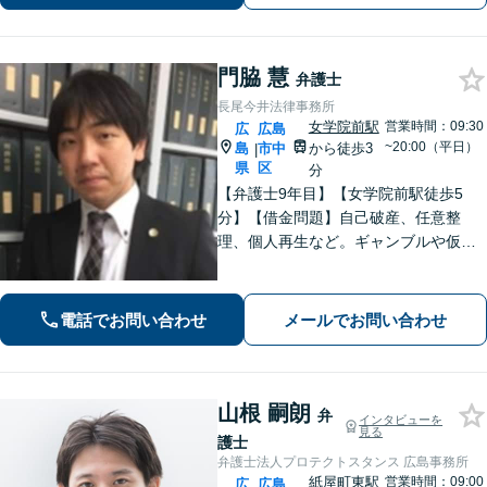
心がけています。女学院前電停から徒
歩１分。
門脇 慧
弁護士
長尾今井法律事務所
女学院前駅
営業時間：09:30
広
広島
~20:00（平日）
島
市中
から徒歩3
|
県
区
分
【弁護士9年目】【女学院前駅徒歩5
分】【借金問題】自己破産、任意整
理、個人再生など。ギャンブルや仮想
通貨で破産した場合もご相談ください
【交通事故】後遺症の認定、賠償金額
などご相談ください【夜間土日祝相談
電話でお問い合わせ
メールでお問い合わせ
可】【初回相談無料】【Zoom面談可】
山根 嗣朗
弁
インタビューを
見る
護士
弁護士法人プロテクトスタンス 広島事務所
紙屋町東駅
営業時間：09:00
広
広島