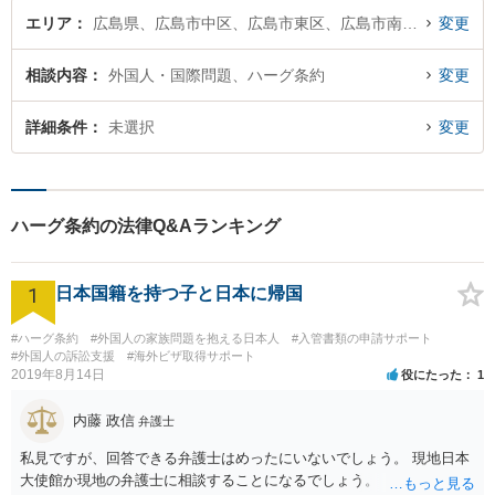
エリア
広島県、広島市中区、広島市東区、広島市南区、広島市西区、広島市安佐南区、広島市安佐北区、広島市安芸区、広島市佐伯区
変更
相談内容
外国人・国際問題、ハーグ条約
変更
詳細条件
未選択
変更
ハーグ条約の法律Q&Aランキング
1
日本国籍を持つ子と日本に帰国
#ハーグ条約
#外国人の家族問題を抱える日本人
#入管書類の申請サポート
#外国人の訴訟支援
#海外ビザ取得サポート
2019年8月14日
役にたった
1
内藤 政信
弁護士
私見ですが、回答できる弁護士はめったにいないでしょう。 現地日本
大使館か現地の弁護士に相談することになるでしょう。