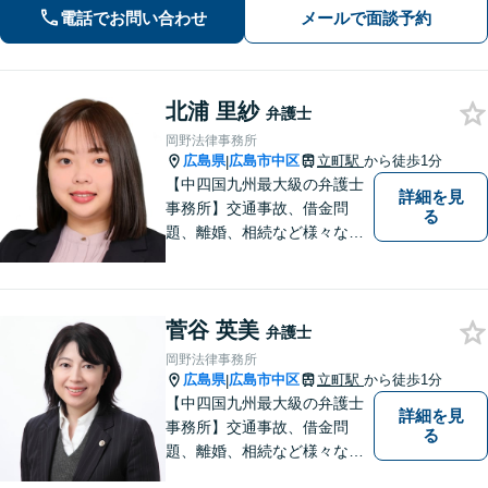
験を活かした的確な対応で、企業の発
電話でお問い合わせ
メールで面談予約
展と経営をサポート。顧問契約もお任
せください
北浦 里紗
弁護士
岡野法律事務所
広島県
広島市中区
立町駅
から徒歩1分
|
【中四国九州最大級の弁護士
詳細を見
事務所】交通事故、借金問
る
題、離婚、相続など様々な問
題について、「何度でも無
料」の相談を行っています！
まずはお気軽にご相談くださ
菅谷 英美
い！
弁護士
岡野法律事務所
広島県
広島市中区
立町駅
から徒歩1分
|
【中四国九州最大級の弁護士
詳細を見
事務所】交通事故、借金問
る
題、離婚、相続など様々な問
題について、「何度でも無