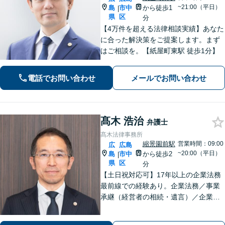
~21:00（平日）
島
市中
から徒歩1
|
県
区
分
【4万件を超える法律相談実績】あなた
に合った解決策をご提案します。まず
はご相談を。【紙屋町東駅 徒歩1分】
電話でお問い合わせ
メールでお問い合わせ
髙木 浩治
弁護士
髙木法律事務所
縮景園前駅
営業時間：09:00
広
広島
~20:00（平日）
島
市中
から徒歩2
|
県
区
分
【土日祝対応可】17年以上の企業法務
最前線での経験あり。企業法務／事業
承継（経営者の相続・遺言）／企業の
労務問題や債権回収など、企業・経営
者さまのお悩みはご相談ください。経