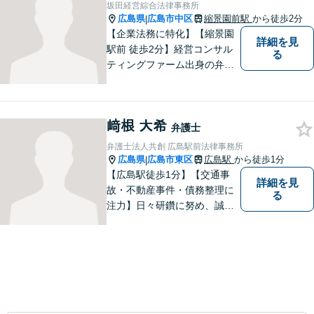
坂田経営綜合法律事務所
広島県
広島市中区
縮景園前駅
から徒歩2分
|
【企業法務に特化】【縮景園
詳細を見
駅前 徒歩2分】経営コンサル
る
ティングファーム出身の弁護
士在籍。契約交渉・消費者法
に尽力。これまでの経験と知
見を活かし、課題を乗り越
﨑根 大希
え、大きく成長できるような
弁護士
企業づくりをお手伝いいたし
弁護士法人共創 広島駅前法律事務所
ます。【24時間メール受付】
広島県
広島市東区
広島駅
から徒歩1分
|
【広島駅徒歩1分】【交通事
詳細を見
故・不動産事件・債務整理に
る
注力】日々研鑽に努め、誠実
に執務を遂行することがモッ
トーです。紛争解決だけでな
く、紛争を予防するためのア
ドバイスを心がけています。
【法テラス利用可】