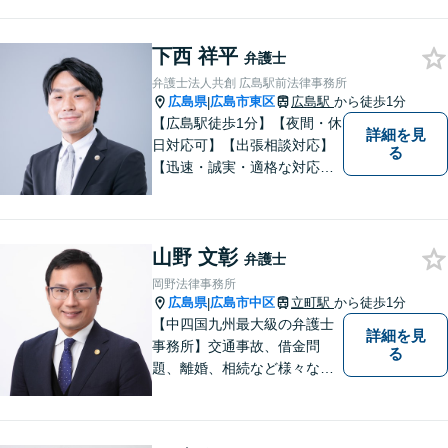
料」の相談を行っています！
まずはお気軽にご相談くださ
下西 祥平
い！
弁護士
弁護士法人共創 広島駅前法律事務所
広島県
広島市東区
広島駅
から徒歩1分
|
【広島駅徒歩1分】【夜間・休
詳細を見
日対応可】【出張相談対応】
る
【迅速・誠実・適格な対応】
弊事務所は、依頼者の皆様の
ための法律事務所です。皆様
にとってのアクセスを何より
山野 文彰
重視しています。また、弊事
弁護士
務所は迅速な対応・回答を最
岡野法律事務所
優先にしています。
広島県
広島市中区
立町駅
から徒歩1分
|
【中四国九州最大級の弁護士
詳細を見
事務所】交通事故、借金問
る
題、離婚、相続など様々な問
題について、「何度でも無
料」の相談を行っています！
まずはお気軽にご相談くださ