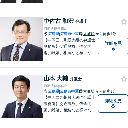
題について、「何度でも無
料」の相談を行っています！
まずはお気軽にご相談くださ
中佐古 和宏
い！
弁護士
岡野法律事務所
広島県
広島市中区
立町駅
から徒歩1分
|
【中四国九州最大級の弁護士
詳細を見
事務所】交通事故、借金問
る
題、離婚、相続など様々な問
題について、「何度でも無
料」の相談を行っています！
まずはお気軽にご相談くださ
山本 大輔
い！
弁護士
岡野法律事務所
広島県
広島市中区
立町駅
から徒歩1分
|
【中四国九州最大級の弁護士
詳細を見
事務所】交通事故、借金問
る
題、離婚、相続など様々な問
題について、「何度でも無
料」の相談を行っています！