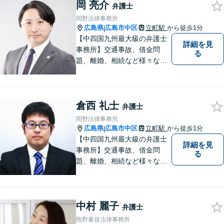
岡 亮介
い！
弁護士
岡野法律事務所
広島県
広島市中区
立町駅
から徒歩1分
|
【中四国九州最大級の弁護士
詳細を見
事務所】交通事故、借金問
る
題、離婚、相続など様々な問
題について、「何度でも無
料」の相談を行っています！
まずはお気軽にご相談くださ
倉西 礼士
い！
弁護士
岡野法律事務所
広島県
広島市中区
立町駅
から徒歩1分
|
【中四国九州最大級の弁護士
詳細を見
事務所】交通事故、借金問
る
題、離婚、相続など様々な問
題について、「何度でも無
料」の相談を行っています！
まずはお気軽にご相談くださ
中村 麗子
い！
弁護士
熊野量規法律事務所