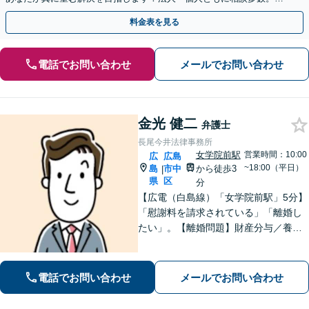
やかな連絡と粘り強い交渉を徹底【休日・夜間相談可】
料金表を見る
電話でお問い合わせ
メールでお問い合わせ
金光 健二
弁護士
長尾今井法律事務所
女学院前駅
営業時間：10:00
広
広島
~18:00（平日）
島
市中
から徒歩3
|
県
区
分
【広電（白島線）「女学院前駅」5分】
「慰謝料を請求されている」「離婚し
たい」。【離婚問題】財産分与／養育
費／婚姻費用／不貞慰謝料など。遺産
分割協議、遺言書作成、遺留分侵害額
請求など【相続・遺言】料金は明確に
電話でお問い合わせ
メールでお問い合わせ
細かく設定【初回相談無料】