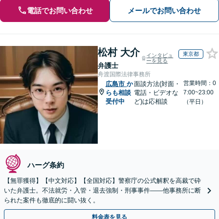
電話でお問い合わせ
メールでお問い合わせ
松村 大介
東京都
インタビュ
ーを見る
弁護士
舟渡国際法律事務所
営業時間：0
広島市
か
面談方法(対面・
らも相談
電話・ビデオな
7:00~23:00
受付中
ど)は応相談
（平日）
ハーグ条約
【無罪獲得】【中文対応】【全国対応】警察庁の公式解釈を高裁で砕
いた弁護士。不法就労・入管・退去強制・刑事事件——他事務所に断
られた案件も徹底的に闘い抜く。
料金表を見る