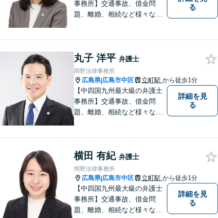
事務所】交通事故、借金問
る
題、離婚、相続など様々な問
題について、「何度でも無
料」の相談を行っています！
まずはお気軽にご相談くださ
丸子 洋平
い！
弁護士
岡野法律事務所
広島県
広島市中区
立町駅
から徒歩1分
|
【中四国九州最大級の弁護士
詳細を見
事務所】交通事故、借金問
る
題、離婚、相続など様々な問
題について、「何度でも無
料」の相談を行っています！
まずはお気軽にご相談くださ
横田 有紀
い！
弁護士
岡野法律事務所
広島県
広島市中区
立町駅
から徒歩1分
|
【中四国九州最大級の弁護士
詳細を見
事務所】交通事故、借金問
る
題、離婚、相続など様々な問