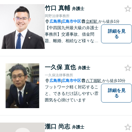
まずはお気軽にご相談くださ
竹口 真輔
い！
弁護士
岡野法律事務所
広島県
広島市中区
立町駅
から徒歩1分
|
【中四国九州最大級の弁護士
詳細を見
事務所】交通事故、借金問
る
題、離婚、相続など様々な問
題について、「何度でも無
料」の相談を行っています！
まずはお気軽にご相談くださ
一久保 直也
い！
弁護士
一久保法律事務所
広島県
広島市中区
八丁堀駅
から徒歩10分
|
フットワーク軽く対応するこ
詳細を見
と、できるだけ話しやすい雰
る
囲気を心掛けています
瀧口 尚志
弁護士