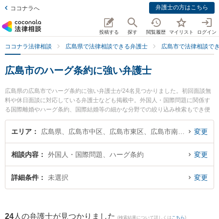
弁護士の方はこちら
ココナラへ
投稿する
探す
閲覧履歴
マイリスト
ログイン
ココナラ法律相談
広島県で法律相談できる弁護士
広島市で法律相談で
広島市のハーグ条約に強い弁護士
広島県の広島市でハーグ条約に強い弁護士が24名見つかりました。初回面談無
料や休日面談に対応している弁護士なども掲載中。外国人・国際問題に関係す
る国際離婚やハーグ条約、国際結婚等の細かな分野での絞り込み検索もでき便
利です。特に長尾今井法律事務所の金光 健二弁護士や田中法律事務所の田中 千
秋弁護士、弁護士法人プロテクトスタンス 広島事務所の黄 英世弁護士のプロフ
エリア
広島県、広島市中区、広島市東区、広島市南区、広島市西区、広島市安佐南区、広島市安佐北区、広島市安芸区、広島市佐伯区
変更
ィール情報や弁護士費用、強みなどが注目されています。『広島市で土日や夜
間に発生したハーグ条約のトラブルを今すぐに弁護士に相談したい』『ハーグ
相談内容
外国人・国際問題、ハーグ条約
変更
条約のトラブル解決の実績豊富な近くの弁護士を検索したい』『初回相談無料
でハーグ条約を法律相談できる広島市内の弁護士に相談予約したい』などでお
困りの相談者さんにおすすめです。
詳細条件
未選択
変更
24
人の弁護士が見つかりました
(検索結果について詳しくは
こちら
)