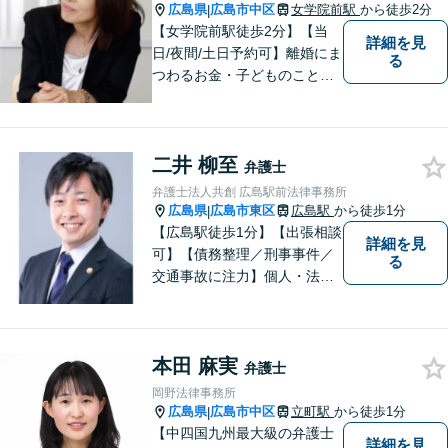
広島県
広島市中区
女学院前駅
から徒歩2分
|
【女学院前駅徒歩2分】【当
詳細を見
日/夜間/土日予約可】離婚にま
る
つわるお金・子どものこと、
不倫の慰謝料、相続や信託・
成年後見、個人/法人の借金か
らの再生や破産案件ならお任
二井 柳至
せください。丁寧にお話を伺
弁護士
い、お一人おひとりに合った
弁護士法人共創 広島駅前法律事務所
解決方法を提案します。
広島県
広島市東区
広島駅
から徒歩1分
|
【広島駅徒歩1分】【出張相談
詳細を見
可】【債務整理／刑事事件／
る
交通事故に注力】個人・法人
どちらも可◎依頼者がアクセ
スしやすい環境づくりに尽力
しています。すべての依頼者
本田 麻実
の「平和」が実現できるよ
弁護士
う、依頼者一人ひとりに寄り
岡野法律事務所
添い、解決へ導きます。
広島県
広島市中区
立町駅
から徒歩1分
|
【中四国九州最大級の弁護士
詳細を見