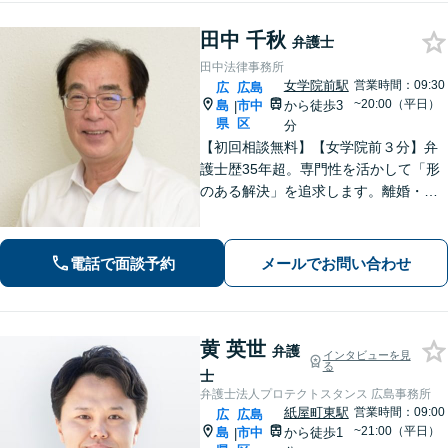
田中 千秋
弁護士
田中法律事務所
女学院前駅
営業時間：09:30
広
広島
~20:00（平日）
島
市中
から徒歩3
|
県
区
分
【初回相談無料】【女学院前３分】弁
護士歴35年超。専門性を活かして「形
のある解決」を追求します。離婚・債
務整理・不動産・相続・企業法務な
ど、個人・法人ともに実績豊富です。
話しやすい弁護士に是非ご相談くださ
電話で面談予約
メールでお問い合わせ
い。（合同庁舎内郵便局近く）
黄 英世
弁護
インタビューを見
る
士
弁護士法人プロテクトスタンス 広島事務所
紙屋町東駅
営業時間：09:00
広
広島
~21:00（平日）
島
市中
から徒歩1
|