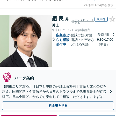
24件中 1-24件を表示
趙 良
弁
東京都
インタビューを
見る
護士
東京CITY LIGHT法律事務所
営業時間：0
広島市
か
面談方法(対面・
らも相談
電話・ビデオな
9:30~17:00
受付中
ど)は応相談
（平日）
ハーグ条約
【関東エリア対応】【日本と中国の弁護士資格有】言葉と文化の壁を
越え、国際問題・企業法務から日常のトラブルまで代表弁護士が直接
対応。日本全国どこからでも安心してご相談いただけます。まずは一
歩を踏み出してみませんか。【初回相談無料】
料金表を見る