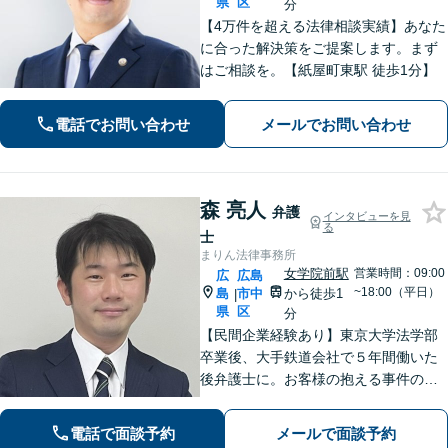
県
区
分
【4万件を超える法律相談実績】あなた
に合った解決策をご提案します。まず
はご相談を。【紙屋町東駅 徒歩1分】
電話でお問い合わせ
メールでお問い合わせ
森 亮人
弁護
インタビューを見
る
士
まりん法律事務所
女学院前駅
営業時間：09:00
広
広島
~18:00（平日）
島
市中
から徒歩1
|
県
区
分
【民間企業経験あり】東京大学法学部
卒業後、大手鉄道会社で５年間働いた
後弁護士に。お客様の抱える事件の本
質を短時間で理解し、私から話を引き
出すのが得意です。逆に私からは、法
電話で面談予約
メールで面談予約
律用語を多用しない分かり易い説明を