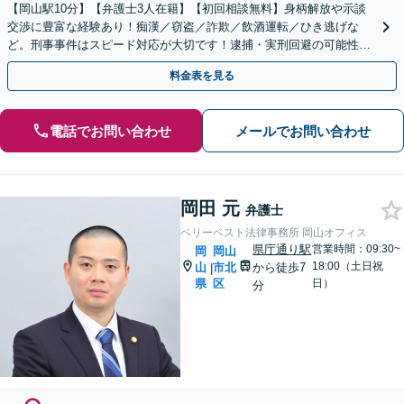
【岡山駅10分】【弁護士3人在籍】【初回相談無料】身柄解放や示談
交渉に豊富な経験あり！痴漢／窃盗／詐欺／飲酒運転／ひき逃げな
ど。刑事事件はスピード対応が大切です！逮捕・実刑回避の可能性が
ある内に今すぐお電話を【土日祝／夜間対応可】
料金表を見る
電話でお問い合わせ
メールでお問い合わせ
岡田 元
弁護士
ベリーベスト法律事務所 岡山オフィス
県庁通り駅
営業時間：09:30~
岡
岡山
18:00（土日祝
山
市北
から徒歩7
|
県
区
日）
分