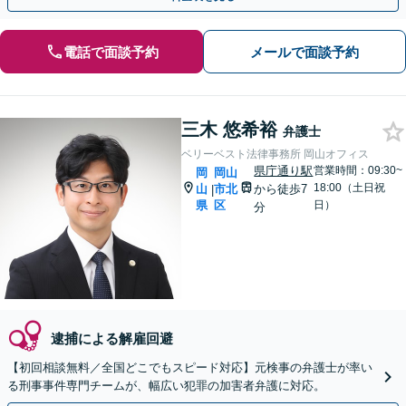
電話で面談予約
メールで面談予約
三木 悠希裕
弁護士
ベリーベスト法律事務所 岡山オフィス
県庁通り駅
営業時間：09:30~
岡
岡山
18:00（土日祝
山
市北
から徒歩7
|
県
区
日）
分
逮捕による解雇回避
【初回相談無料／全国どこでもスピード対応】元検事の弁護士が率い
る刑事事件専門チームが、幅広い犯罪の加害者弁護に対応。