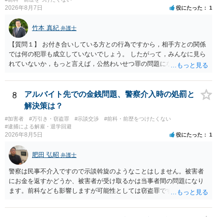
2026年8月7日
役にたった
1
竹本 真紀
弁護士
【質問１】 お付き合いしている方との行為ですから，相手方との関係
では何の犯罪も成立していないでしょう。 したがって，みんなに見ら
れていないか，もっと言えば，公然わいせつ罪の問題にならないかの
話だと思います。 公然わいせつ罪では，まず，公然性が必要です。 公
然性は，不特定又は多数の方が認識できる状態か否かで判断されま
す。 本件は，車の中という閉鎖された空間で行っており，不特定又は
8
アルバイト先での金銭問題、警察介入時の処罰と
多数の方が認識するのは困難な状態ですから，公然性はないと思いま
解決策は？
す。 また，意図的に示そうとする故意が必要ですが，本件では，通過
#加害者
#万引き・窃盗罪
#示談交渉
#前科・前歴をつけたくない
する車両があると服を着ている（わいせつな状態をなくしている）の
#逮捕による解雇・退学回避
ですから，むしろ見られないようにしており，故意が認められること
2026年8月5日
役にたった
1
はありません。 以上より，公然わいせつ罪には該当しませんから，捜
査の対象になることはありません。 警察から連絡がくることもないで
肥田 弘昭
弁護士
しょう。 【質問２】 見せようと思っていないことは，服を着たりする
行為から明らかです。したがいまして，注意を受けることさえありま
警察は民事不介入ですので示談斡旋のようなことはしません。被害者
せん。まして，刑罰として罰せられることもありません。 【質問３】
にお金を返すかどうか、被害者が受け取るかは当事者間の問題になり
以上のように犯罪の嫌疑が否定されますから，逮捕勾留される可能性
ます。前科なども影響しますが可能性としては窃盗罪ですので、逮捕
はありません。その理由がないのです。 【質問４】 起訴猶予は，犯罪
勾留や略式起訴などの可能性もあります。ご参考にしてください。
が成立することが前提ですので，不起訴とする理由としても前提を欠