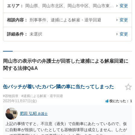
エリア
岡山県、岡山市北区、岡山市中区、岡山市東区、岡山市南区
変更
相談内容
刑事事件、逮捕による解雇・退学回避
変更
詳細条件
未選択
変更
岡山市の表示中の弁護士が回答した逮捕による解雇回避に
関する法律Q&A
缶バッチが着いたカバン隣の車に当たってしまった
#器物損壊
#逮捕による解雇・退学回避
2025年11月07日(金)
役にたった
1
肥田 弘昭
弁護士
上記の事情ですと、不注意（過失）で自動車にあたっているので、仮
に自動車が毀損していたとしても器物損壊罪は成立しません。したが