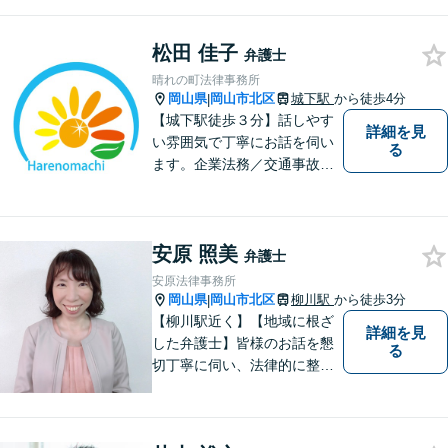
松田 佳子
弁護士
晴れの町法律事務所
岡山県
岡山市北区
城下駅
から徒歩4分
|
【城下駅徒歩３分】話しやす
詳細を見
い雰囲気で丁寧にお話を伺い
る
ます。企業法務／交通事故／
離婚／相続など幅広い案件を
取り扱っております。
安原 照美
弁護士
安原法律事務所
岡山県
岡山市北区
柳川駅
から徒歩3分
|
【柳川駅近く】【地域に根ざ
詳細を見
した弁護士】皆様のお話を懇
る
切丁寧に伺い、法律的に整理
して、わかりやすい言葉でご
説明いたします。【24時間予
約受付可】皆様方のお悩みが