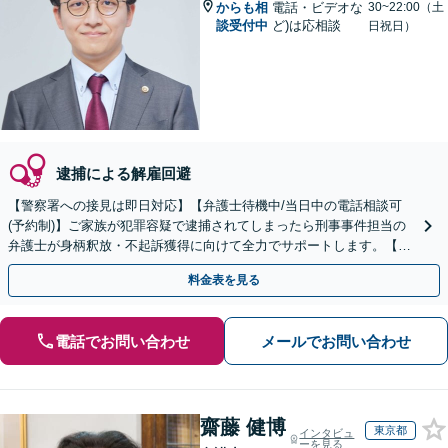
からも相
電話・ビデオな
30~22:00（土
談受付中
ど)は応相談
日祝日）
逮捕による解雇回避
【警察署への接見は即日対応】【弁護士待機中/当日中の電話相談可
(予約制)】ご家族が犯罪容疑で逮捕されてしまったら刑事事件担当の
弁護士が身柄釈放・不起訴獲得に向けて全力でサポートします。【毎
月100名以上の相談実績】【全国対応】
料金表を見る
電話でお問い合わせ
メールでお問い合わせ
齋藤 健博
東京都
インタビュ
ーを見る