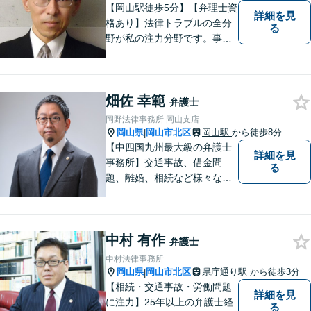
【岡山駅徒歩5分】【弁理士資
詳細を見
格あり】法律トラブルの全分
る
野が私の注力分野です。事務
所の理念は、ご相談の後には
心の中に花が咲いたようにな
っていただけること。【法テ
畑佐 幸範
ラス対応】【後払い対応】
弁護士
【日弁連国際人権問題委員会
岡野法律事務所 岡山支店
所属】お困りの方は、お気軽
岡山県
岡山市北区
岡山駅
から徒歩8分
|
にご相談下さい。
【中四国九州最大級の弁護士
詳細を見
事務所】交通事故、借金問
る
題、離婚、相続など様々な問
題について、「何度でも無
料」の相談を行っています！
まずはお気軽にご相談くださ
中村 有作
い！
弁護士
中村法律事務所
岡山県
岡山市北区
県庁通り駅
から徒歩3分
|
【相続・交通事故・労働問題
詳細を見
に注力】25年以上の弁護士経
る