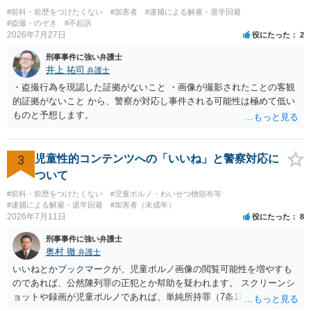
#前科・前歴をつけたくない
#加害者
#逮捕による解雇・退学回避
#盗撮・のぞき
#不起訴
2026年7月27日
役にたった
2
刑事事件に強い弁護士
井上 祐司
弁護士
・盗撮行為を現認した証拠がないこと ・画像が撮影されたことの客観
的証拠がないこと から、警察が対応し事件される可能性は極めて低い
ものと予想します。
3
児童性的コンテンツへの「いいね」と警察対応に
ついて
#前科・前歴をつけたくない
#児童ポルノ・わいせつ物頒布等
#逮捕による解雇・退学回避
#加害者（未成年）
2026年7月11日
役にたった
8
刑事事件に強い弁護士
奥村 徹
弁護士
いいねとかブックマークが、児童ポルノ画像の閲覧可能性を増やすも
のであれば、公然陳列罪の正犯とか幇助を疑われます。 スクリーンシ
ョットや録画が児童ポルノであれば、単純所持罪（7条1項）になりま
す。 いいね・ブックマークが犯罪になるかは微妙ですが、もとの児童