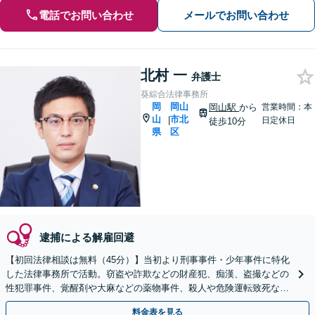
電話でお問い合わせ
メールでお問い合わせ
北村 一
弁護士
葵綜合法律事務所
岡
岡山
岡山駅
から
営業時間：本
山
市北
|
日定休日
徒歩10分
県
区
逮捕による解雇回避
【初回法律相談は無料（45分）】当初より刑事事件・少年事件に特化
した法律事務所で活動。窃盗や詐欺などの財産犯、痴漢、盗撮などの
性犯罪事件、覚醒剤や大麻などの薬物事件、殺人や危険運転致死など
の裁判員裁判事件等、豊富な実績。
料金表を見る