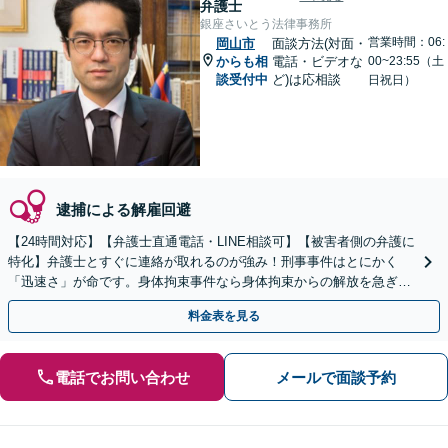
弁護士
銀座さいとう法律事務所
営業時間：06:
岡山市
面談方法(対面・
からも相
電話・ビデオな
00~23:55（土
談受付中
ど)は応相談
日祝日）
逮捕による解雇回避
【24時間対応】【弁護士直通電話・LINE相談可】【被害者側の弁護に
特化】弁護士とすぐに連絡が取れるのが強み！刑事事件はとにかく
「迅速さ」が命です。身体拘束事件なら身体拘束からの解放を急ぎま
す。示談交渉はお任せください。
料金表を見る
電話でお問い合わせ
メールで面談予約