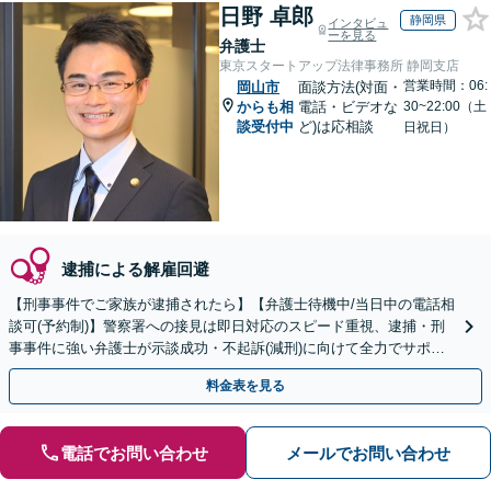
日野 卓郎
静岡県
インタビュ
ーを見る
弁護士
東京スタートアップ法律事務所 静岡支店
営業時間：06:
岡山市
面談方法(対面・
からも相
電話・ビデオな
30~22:00（土
談受付中
ど)は応相談
日祝日）
逮捕による解雇回避
【刑事事件でご家族が逮捕されたら】【弁護士待機中/当日中の電話相
談可(予約制)】警察署への接見は即日対応のスピード重視、逮捕・刑
事事件に強い弁護士が示談成功・不起訴(減刑)に向けて全力でサポー
トします。【加害者側の相談専門】
料金表を見る
電話でお問い合わせ
メールでお問い合わせ