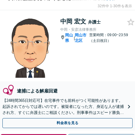
32件中 1-30件を表示
中岡 宏文
弁護士
中岡・安彦法律事務所
岡山
岡山市
営業時間：09:00~23:59
|
県
北区
（土日祝日）
逮捕による解雇回避
【24時間365日対応可】在宅事件でも前科がつく可能性があります。
起訴されてからでは遅いのです。被疑者になった方、身近な人が逮捕
され方、すぐに弁護士にご相談ください。刑事事件はスピード勝負、
初回の接見は即時駆けつけます。
料金表を見る