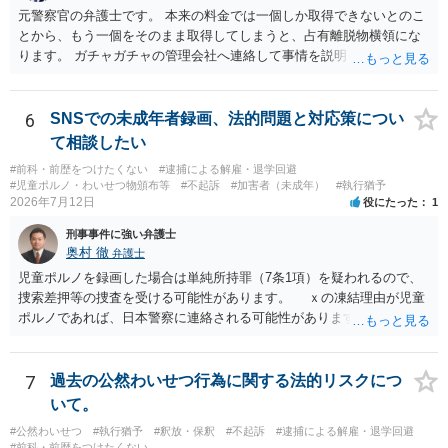
元警察官の弁護士です。 本来の料金では一個しか取得できないとのこ
とから、もう一個をそのまま取得してしまうと、占有離脱物横領にな
ります。 ガチャガチャの管理会社へ連絡して事情を説明して一個返還
するか、一回分の追加料金を支払って取得するのが良いと思います。
あるいは管理会社がお金は不要かつ返還不要との申し出があれば取得
しても問題ありません。
6
SNSでの未成年者録画、法的問題と対応策につい
て相談したい
#前科・前歴をつけたくない
#逮捕による解雇・退学回避
#児童ポルノ・わいせつ物頒布等
#不起訴
#加害者（未成年）
#執行猶予
2026年7月12日
役にたった
1
刑事事件に強い弁護士
奥村 徹
弁護士
児童ポルノを録画した場合は単純所持罪（7条1項）を疑われるので、
捜索差押等の捜査を受ける可能性があります。 ｘの凍結理由が児童
ポルノであれば、日本警察に連絡される可能性があります。 対応と
しては、犯罪を疑われるので、弁護士に相談した上で、画像を消去す
るなり、警察に相談するなり、検討してください
7
過去の公然わいせつ行為に関する法的リスクにつ
いて。
#公然わいせつ
#執行猶予
#釈放・保釈
#不起訴
#逮捕による解雇・退学回避
#前科・前歴をつけたくない