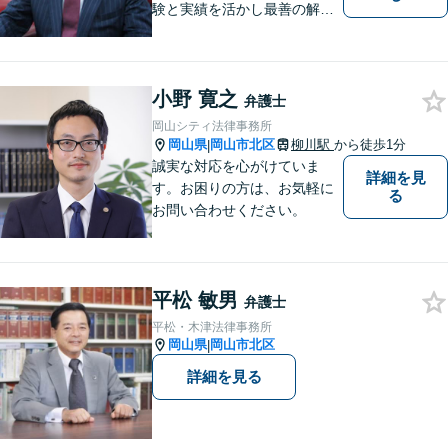
験と実績を活かし最善の解決
法をご提案します。お受けし
た案件に依頼者との二人三脚
で取り組んでまいります
小野 寛之
弁護士
岡山シティ法律事務所
岡山県
岡山市北区
柳川駅
から徒歩1分
|
誠実な対応を心がけていま
詳細を見
す。お困りの方は、お気軽に
る
お問い合わせください。
平松 敏男
弁護士
平松・木津法律事務所
岡山県
岡山市北区
|
詳細を見る