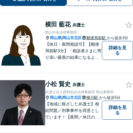
す。お気軽にご相談ください。
横田 藍花
弁護士
岡山中央法律事務所
岡山県
岡山市北区
郵便局前駅
から徒歩3分
|
【休日・夜間相談可】【郵便
詳細を見
局前駅3分】「相談者さまに寄
る
り添い最善の結果になるよう
尽力」婚姻費用・財産分与・
養育費の交渉などお任せくだ
さい「刑事事件：捜査機関に
小松 賢史
よる不当な取り調べや身体拘
弁護士
束から、依頼者さまの利益を
弁護士法人西村綜合法律事務所 岡山事務所
守ります【完全個室相談】
岡山県
岡山市北区
柳川駅
から徒歩5分
|
【地域に根ざした弁護士】相
詳細を見
続問題／刑事事件を得意とし
る
ています！【夜間／休日の相
談予約可能】初回相談は無料
となっております。まずは、