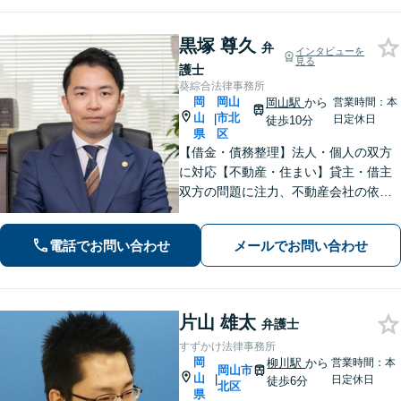
黒塚 尊久
弁
インタビューを
見る
護士
葵綜合法律事務所
岡
岡山
岡山駅
から
営業時間：本
山
市北
|
日定休日
徒歩10分
県
区
【借金・債務整理】法人・個人の双方
に対応【不動産・住まい】貸主・借主
双方の問題に注力、不動産会社の依頼
実績あり【労働・雇用】労災事件に精
通。その他労働事件もカバー【行政事
電話でお問い合わせ
メールでお問い合わせ
件】学校トラブル・いじめ問題に注力
【企業法務】予防法務・紛争対応お任
せください。
片山 雄太
弁護士
すずかけ法律事務所
岡
柳川駅
から
営業時間：本
岡山市
山
|
日定休日
徒歩6分
北区
県