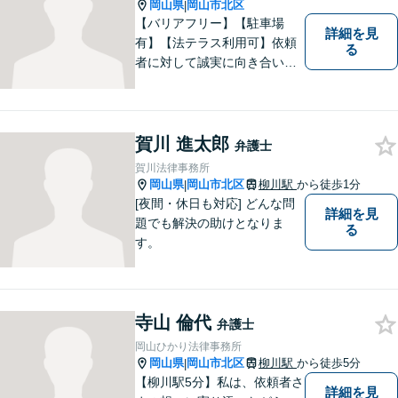
岡山県
岡山市北区
|
【バリアフリー】【駐車場
詳細を見
有】【法テラス利用可】依頼
る
者に対して誠実に向き合い、
寄り添うことを心がけており
ます。 どんなときでもすぐに
案件に取り掛かることができ
るように準備していますので
賀川 進太郎
弁護士
お気軽にご相談ください。
賀川法律事務所
岡山県
岡山市北区
柳川駅
から徒歩1分
|
[夜間・休日も対応] どんな問
詳細を見
題でも解決の助けとなりま
る
す。
寺山 倫代
弁護士
岡山ひかり法律事務所
岡山県
岡山市北区
柳川駅
から徒歩5分
|
【柳川駅5分】私は、依頼者さ
詳細を見