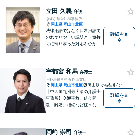
お気軽にご相談ください。
立田 久義
弁護士
きずな綜合法律事務所
岡山県
岡山市北区
|
法律用語ではなく日常用語で
詳細を見
のわかりやすい説明と，気持
る
ちに寄り添った対応を心がけ
ています。
宇都宮 和馬
弁護士
岡野法律事務所 岡山支店
岡山県
岡山市北区
岡山駅
から徒歩8分
|
【中四国九州最大級の弁護士
詳細を見
事務所】交通事故、借金問
る
題、離婚、相続など様々な問
題について、「何度でも無
料」の相談を行っています！
まずはお気軽にご相談くださ
岡﨑 崇司
い！
弁護士