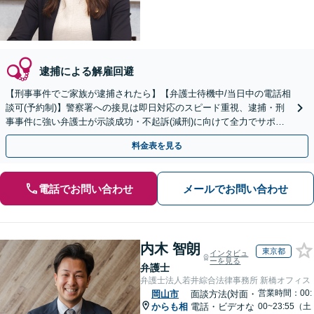
逮捕による解雇回避
【刑事事件でご家族が逮捕されたら】【弁護士待機中/当日中の電話相
談可(予約制)】警察署への接見は即日対応のスピード重視、逮捕・刑
事事件に強い弁護士が示談成功・不起訴(減刑)に向けて全力でサポー
トします。【加害者側の相談専門】
料金表を見る
電話でお問い合わせ
メールでお問い合わせ
内木 智朗
東京都
インタビュ
ーを見る
弁護士
弁護士法人若井綜合法律事務所 新橋オフィス
営業時間：00:
岡山市
面談方法(対面・
からも相
電話・ビデオな
00~23:55（土