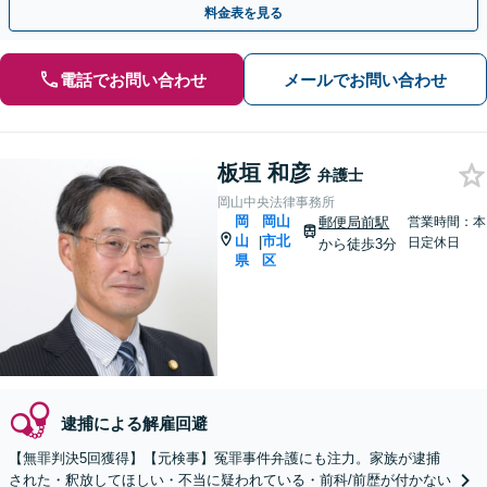
料金表を見る
電話でお問い合わせ
メールでお問い合わせ
板垣 和彦
弁護士
岡山中央法律事務所
岡
岡山
郵便局前駅
営業時間：本
山
市北
|
日定休日
から徒歩3分
県
区
逮捕による解雇回避
【無罪判決5回獲得】【元検事】冤罪事件弁護にも注力。家族が逮捕
された・釈放してほしい・不当に疑われている・前科/前歴が付かない