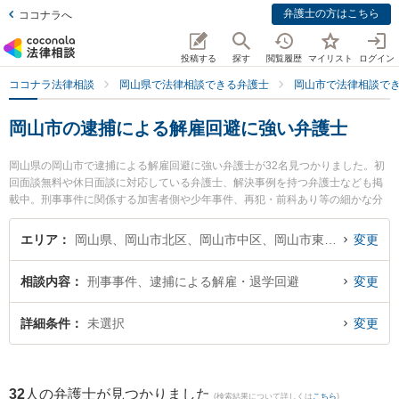
弁護士の方はこちら
ココナラへ
投稿する
探す
閲覧履歴
マイリスト
ログイン
ココナラ法律相談
岡山県で法律相談できる弁護士
岡山市で法律相談で
岡山市の逮捕による解雇回避に強い弁護士
岡山県の岡山市で逮捕による解雇回避に強い弁護士が32名見つかりました。初
回面談無料や休日面談に対応している弁護士、解決事例を持つ弁護士なども掲
載中。刑事事件に関係する加害者側や少年事件、再犯・前科あり等の細かな分
野での絞り込み検索もでき便利です。特に中岡・安彦法律事務所の中岡 宏文弁
護士や葵綜合法律事務所の北村 一弁護士、ベリーベスト法律事務所 岡山オフィ
エリア
岡山県、岡山市北区、岡山市中区、岡山市東区、岡山市南区
変更
スの三木 悠希裕弁護士のプロフィール情報や弁護士費用、強みなどが注目され
ています。『岡山市で土日や夜間に発生した逮捕による解雇回避のトラブルを
相談内容
刑事事件、逮捕による解雇・退学回避
変更
今すぐに弁護士に相談したい』『逮捕による解雇回避のトラブル解決の実績豊
富な近くの弁護士を検索したい』『初回相談無料で逮捕による解雇回避を法律
相談できる岡山市内の弁護士に相談予約したい』などでお困りの相談者さんに
詳細条件
未選択
変更
おすすめです。
32
人の弁護士が見つかりました
(検索結果について詳しくは
こちら
)