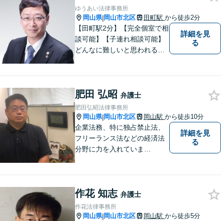
ゆうあい法律事務所
岡山県
岡山市北区
田町駅
から徒歩2分
|
【田町駅2分】【完全個室で相
詳細を見
談可能】【子連れ相談可能】
る
どんなに難しいと思われる案
件でも、あきらめずに解決策
を探していきたいと考えてい
ます。トラブルに巻き込まれ
肥田 弘昭
ている皆さまの現状を良い方
弁護士
向に変化させることができる
肥田弘昭法律事務所
ように全力を尽くします。
岡山県
岡山市北区
岡山駅
から徒歩10分
|
企業法務、特に独占禁止法、
詳細を見
フリーランス法などの経済法
る
分野に力を入れていま
す！！！
作花 知志
弁護士
作花法律事務所
岡山県
岡山市北区
岡山駅
から徒歩5分
|