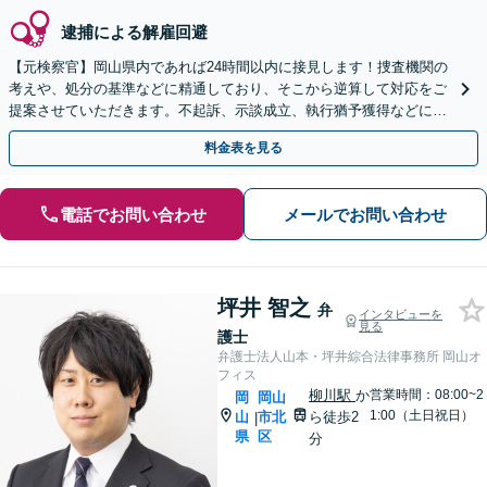
逮捕による解雇回避
【元検察官】岡山県内であれば24時間以内に接見します！捜査機関の
考えや、処分の基準などに精通しており、そこから逆算して対応をご
提案させていただきます。不起訴、示談成立、執行猶予獲得などに向
け、スムーズに対応【夜間面談可｜駐車場完備】
料金表を見る
電話でお問い合わせ
メールでお問い合わせ
坪井 智之
弁
インタビューを
見る
護士
弁護士法人山本・坪井綜合法律事務所 岡山オ
フィス
柳川駅
か
営業時間：08:00~2
岡
岡山
1:00（土日祝日）
山
市北
ら徒歩2
|
県
区
分