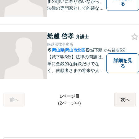
まの想いに寄り添いながら、
る
法律の専門家として的確なア
ドバイスを心がけています。
弁護活動では、細やかなコミ
ュニケーションを大切にし、
舩越 啓孝
ご事情を丁寧に伺いながら最
弁護士
善の解決策を模索します。
舩越法律事務所
【完全個室】【駐車場完備】
岡山県
岡山市北区
城下駅
から徒歩6分
|
【城下駅6分】法律の問題は、
詳細を見
単に金銭的な解決だけでな
る
く、依頼者さまの将来や人間
関係にも大きく影響します。
そのため、一人ひとりにとっ
て最適な解決策を見つけるこ
1ページ目
とを大切にしています。
前へ
次へ
(2ページ中)