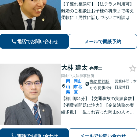
【子連れ相談可】【法テラス利用可】
離婚のご相談はお子様の将来まで考え
柔軟に！男性に話しづらいご相談は女
性弁護士がうかがいます／不動産トラ
ブルは司法書士・土地家屋調査士など
と連携してきめ細やかに対応【注力分
電話でお問い合わせ
メールで面談予約
野初回相談無料】【WEB面談可】
大林 建太
弁護士
岡山中央法律事務所
岡
岡山
郵便局前駅
営業時間：本
山
市北
|
日定休日
から徒歩3分
県
区
【柳川駅4分】【交通事故の実績多数】
【消費者問題に注力】【企業法務の実
績多数】「生まれ育った岡山の人々の
生活の支えになりたい、岡山をもっと
元気にしたい」 そんな思いを胸に、誠
実かつ確実な対応に努めてまいりま
電話でお問い合わせ
メールでお問い合わせ