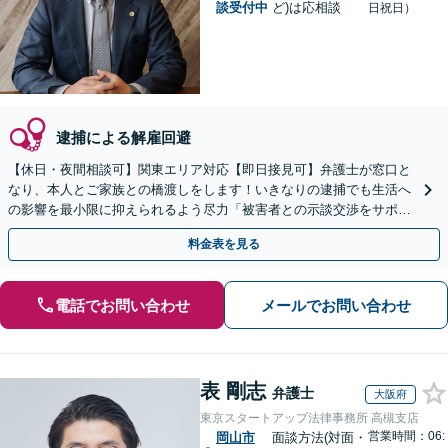
談受付中
ど)は応相談
日祝日）
逮捕による解雇回避
【休日・夜間相談可】関東エリア対応【即日接見可】弁護士が窓口と
なり、本人とご家族との橋渡しをします！いきなりの逮捕でも生活へ
の影響を最小限に抑えられるよう尽力「被害者との示談交渉をサポー
ト」「任意取調べにも対応」
料金表を見る
電話でお問い合わせ
メールでお問い合わせ
表 剛志
弁護士
大阪府
東京スタートアップ法律事務所 高槻支店
営業時間：06:
岡山市
面談方法(対面・