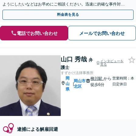
ようにしたいなどはお早めにご相談ください。迅速に的確な事件対応
に定評あり。【夜間休日・全国対応可】【分割払い可】
料金表を見る
電話でお問い合わせ
メールでお問い合わせ
山口 秀哉
弁
インタビューを
見る
護士
すずかけ法律事務所
岡
柳川駅
から
営業時間：本
岡山市
山
|
日定休日
徒歩6分
北区
県
逮捕による解雇回避