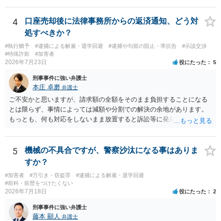
ポルノ画像の陳列者の関連先として、任意で取調を受けた人はいま
す。 snsのサーバー凍結の具体的理由はわかりませんが、児童ポルノ
4
口座売却後に法律事務所からの返済通知、どう対
であれば、日本警察に連絡されて、日本の刑罰法規に触れる点があれ
処すべきか？
ば、捜査を受けることがあります。
#執行猶予
#逮捕による解雇・退学回避
#逮捕や勾留の阻止・準抗告
#示談交渉
#特殊詐欺
#加害者
2026年7月23日
役にたった
5
刑事事件に強い弁護士
本庄 卓磨
弁護士
ご不安かと思いますが、請求額の全額をそのまま負担することになる
とは限らず、事情によっては減額や分割での解決の余地があります。
もっとも、何も対応をしないまま放置すると訴訟等に発展してしまう
可能性がありますので、お早めに弁護士にご相談されることをおすす
めします。
5
機械の不具合ですが、警察沙汰になる事はありま
すか？
#加害者
#万引き・窃盗罪
#逮捕による解雇・退学回避
#前科・前歴をつけたくない
2026年7月18日
役にたった
2
刑事事件に強い弁護士
藤本 顯人
弁護士