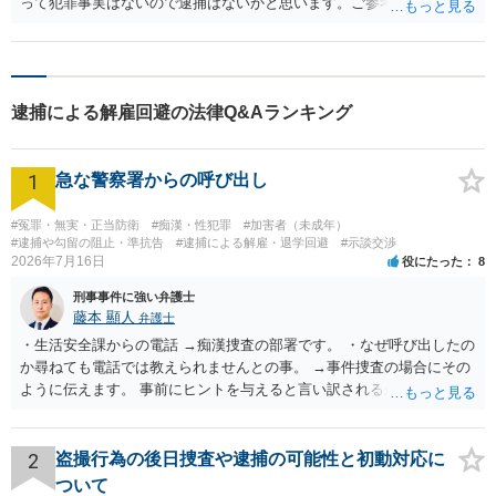
って犯罪事実はないので逮捕はないかと思います。ご参考にしてくだ
さい。
逮捕による解雇回避の法律Q&Aランキング
1
急な警察署からの呼び出し
#冤罪・無実・正当防衛
#痴漢・性犯罪
#加害者（未成年）
#逮捕や勾留の阻止・準抗告
#逮捕による解雇・退学回避
#示談交渉
2026年7月16日
役にたった
8
刑事事件に強い弁護士
藤本 顯人
弁護士
・生活安全課からの電話 →痴漢捜査の部署です。 ・なぜ呼び出したの
か尋ねても電話では教えられませんとの事。 →事件捜査の場合にその
ように伝えます。 事前にヒントを与えると言い訳されるからです。 ・
満員電車の中でかなり女性と密着してしまった可能性があるとの心当
たり →やはり痴漢として疑われているのでは。 そもそも痴漢をやって
ないのであれば、何も疑われる筋合いは無いわけですし狼狽える必要
2
盗撮行為の後日捜査や逮捕の可能性と初動対応に
はないですね。
ついて