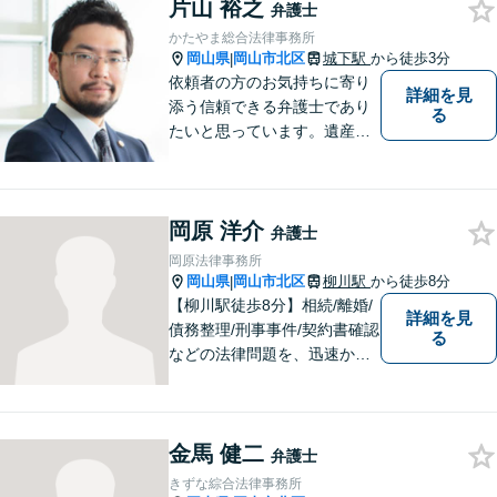
片山 裕之
少しでも解決されますよう，
弁護士
誠心誠意努力いたす所存で
かたやま総合法律事務所
す。皆様方のご来所をお待ち
岡山県
岡山市北区
城下駅
から徒歩3分
|
しております。
依頼者の方のお気持ちに寄り
詳細を見
添う信頼できる弁護士であり
る
たいと思っています。遺産分
割、交通事故、刑事事件、離
婚、不貞慰謝料、木企業法務
等に対応しています。お気軽
岡原 洋介
にご相談ください。
弁護士
岡原法律事務所
岡山県
岡山市北区
柳川駅
から徒歩8分
|
【柳川駅徒歩8分】相続/離婚/
詳細を見
債務整理/刑事事件/契約書確認
る
などの法律問題を、迅速かつ
正確に対応いたします。岡山
市で弁護士をお探しの方は、
弁護士岡原法律事務所へお気
金馬 健二
軽にご相談ください。【出張
弁護士
相談対応可能】
きずな綜合法律事務所