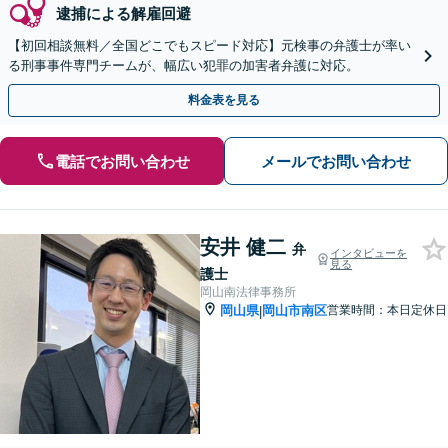
逮捕による解雇回避
【初回相談無料／全国どこでもスピード対応】元検事の弁護士が率い
る刑事事件専門チームが、幅広い犯罪の加害者弁護に対応。
料金表を見る
電話でお問い合わせ
メールでお問い合わせ
安井 健二
弁
インタビューを
見る
護士
岡山南法律事務所
岡山県
岡山市南区
営業時間：本日定休日
|