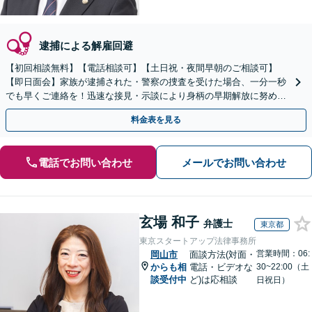
逮捕による解雇回避
【初回相談無料】【電話相談可】【土日祝・夜間早朝のご相談可】
【即日面会】家族が逮捕された・警察の捜査を受けた場合、一分一秒
でも早くご連絡を！迅速な接見・示談により身柄の早期解放に努めま
す。精神面のケアも重視し、少年事件にも力を入れています。
料金表を見る
電話でお問い合わせ
メールでお問い合わせ
玄場 和子
弁護士
東京都
東京スタートアップ法律事務所
営業時間：06:
岡山市
面談方法(対面・
からも相
電話・ビデオな
30~22:00（土
談受付中
ど)は応相談
日祝日）