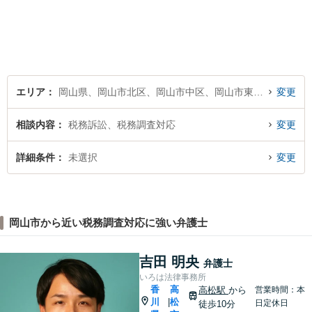
護士を目指して日々の業務に
取り組んでおりますのでお気
軽にご相談ください。
エリア
岡山県、岡山市北区、岡山市中区、岡山市東区、岡山市南区
変更
相談内容
税務訴訟、税務調査対応
変更
詳細条件
未選択
変更
岡山市から近い税務調査対応に強い弁護士
吉田 明央
弁護士
いろは法律事務所
香
高
高松駅
から
営業時間：本
川
松
|
日定休日
徒歩10分