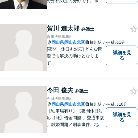
野が私の注力分野です。事務
所の理念は、ご相談の後には
心の中に花が咲いたようにな
っていただけること。【法テ
賀川 進太郎
ラス対応】【後払い対応】
弁護士
【日弁連国際人権問題委員会
賀川法律事務所
所属】お困りの方は、お気軽
岡山県
岡山市北区
柳川駅
から徒歩1分
|
にご相談下さい。
[夜間・休日も対応] どんな問
詳細を見
題でも解決の助けとなりま
る
す。
今田 俊夫
弁護士
今田法律事務所
岡山県
岡山市北区
柳川駅
から徒歩10分
|
【駐車場有り】【夜間休日対
詳細を見
応可能】借金問題 ／交通事故
る
／離婚問題／刑事事件。地域
の方々に親身に寄り添える弁