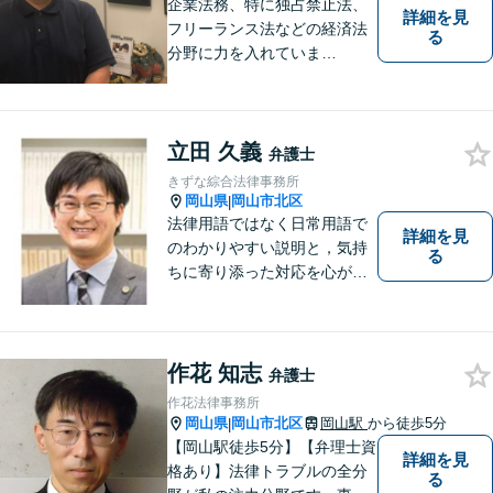
しております。
企業法務、特に独占禁止法、
詳細を見
フリーランス法などの経済法
る
分野に力を入れていま
す！！！
立田 久義
弁護士
きずな綜合法律事務所
岡山県
岡山市北区
|
法律用語ではなく日常用語で
詳細を見
のわかりやすい説明と，気持
る
ちに寄り添った対応を心がけ
ています。
作花 知志
弁護士
作花法律事務所
岡山県
岡山市北区
岡山駅
から徒歩5分
|
【岡山駅徒歩5分】【弁理士資
詳細を見
格あり】法律トラブルの全分
る