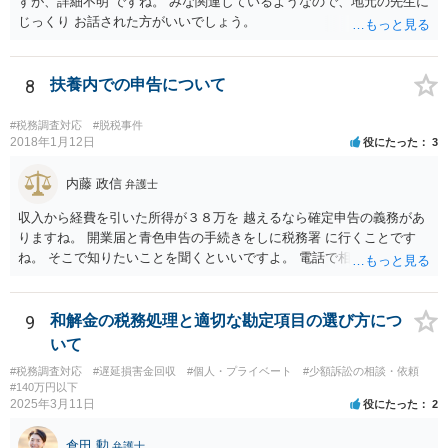
すが、詳細不明 ですね。 みな関連しているようなので、地元の先生に
じっくり お話された方がいいでしょう。
8
扶養内での申告について
#税務調査対応
#脱税事件
2018年1月12日
役にたった
3
内藤 政信
弁護士
収入から経費を引いた所得が３８万を 越えるなら確定申告の義務があ
りますね。 開業届と青色申告の手続きをしに税務署 に行くことです
ね。 そこで知りたいことを聞くといいですよ。 電話で相談にいくこと
を伝えてからいくと いいでしょう。
9
和解金の税務処理と適切な勘定項目の選び方につ
いて
#税務調査対応
#遅延損害金回収
#個人・プライベート
#少額訴訟の相談・依頼
#140万円以下
2025年3月11日
役にたった
2
倉田 勲
弁護士