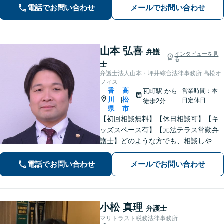
を心がけています。【離婚・男女問
電話でお問い合わせ
メールでお問い合わせ
題】DV被害へ積極的に対応。お気軽に
ご相談ください。
山本 弘喜
弁護
インタビューを見
る
士
弁護士法人山本・坪井綜合法律事務所 高松オ
フィス
香
高
瓦町駅
から
営業時間：本
川
松
|
日定休日
徒歩2分
県
市
【初回相談無料】【休日相談可】【キ
ッズスペース有】【元法テラス常勤弁
護士】どのような方でも、相談しやす
い環境を整えています。依頼者様に寄
り添った対応を心がけています。【離
電話でお問い合わせ
メールでお問い合わせ
婚・男女問題】DV被害へ積極的に対
応。お気軽にご相談ください。
小松 真理
弁護士
マリトラスト税務法律事務所