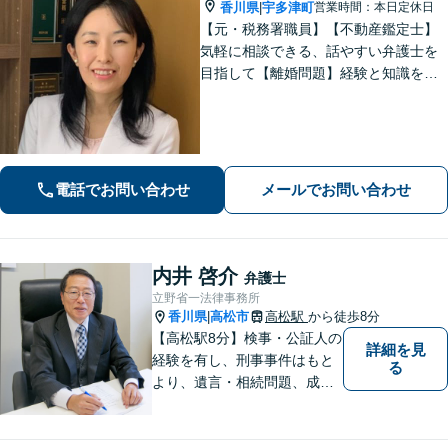
香川県
宇多津町
営業時間：本日定休日
|
【元・税務署職員】【不動産鑑定士】
気軽に相談できる、話やすい弁護士を
目指して【離婚問題】経験と知識を駆
使し、依頼者さまにとってメリットあ
る解決を目指します【相続・遺言】相
続問題を法と税の両面からトータルサ
ポートいたします【駐車場あり】
電話でお問い合わせ
メールでお問い合わせ
内井 啓介
弁護士
立野省一法律事務所
香川県
高松市
高松駅
から徒歩8分
|
【高松駅8分】検事・公証人の
詳細を見
経験を有し、刑事事件はもと
る
より、遺言・相続問題、成年
後見関係・任意後見契約、家
族信託契約、離婚問題などの
家事関係の事件を中心に取り