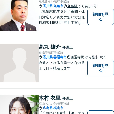
丸亀みらい法律事務所
香川県
丸亀市
丸亀駅
から徒歩5分
|
【丸亀駅徒歩５分／夜間・休
詳細を見
日対応可／資力の無い方は無
る
料相談制度利用可】丁寧な対
応を心がけております。お気
軽にご相談ください。（相談
は事前に御予約願います）
高丸 雄介
弁護士
善通寺法律事務所
香川県
善通寺市
善通寺駅
から徒歩10分
|
必要とされる弁護士となれる
詳細を見
よう日々精進します
る
木村 衣里
弁護士
福山あおい法律事務所
広島県
福山市
|
【分割払い可能】【キッズス