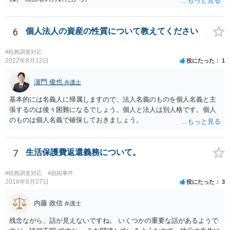
6
個人法人の資産の性質について教えてください
#税務調査対応
2022年8月12日
役にたった
1
濵門 俊也
弁護士
基本的には名義人に帰属しますので、法人名義のものを個人名義と主
張するのは後々困難になるでしょう。個人と法人は別人格です。個人
のものは個人名義で確保しておきましょう。
7
生活保護費返還義務について。
#税務調査対応
#脱税事件
2018年8月27日
役にたった
3
内藤 政信
弁護士
残念ながら、話が見えないですね。 いくつかの重要な話があるようで