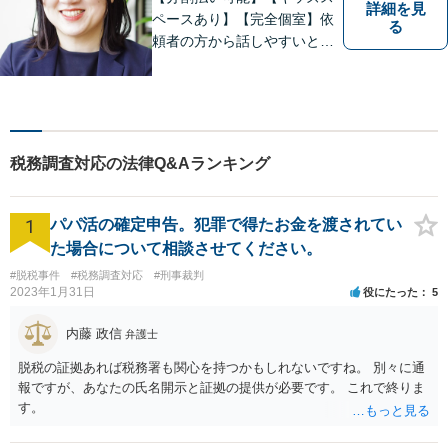
詳細を見
ペースあり】【完全個室】依
る
頼者の方から話しやすいと定
評があります。日々の生活の
中の不安や些細な問題であっ
ても是非お気軽に弁護士にご
相談ください。
税務調査対応の法律Q&Aランキング
1
パパ活の確定申告。犯罪で得たお金を渡されてい
た場合について相談させてください。
#脱税事件
#税務調査対応
#刑事裁判
2023年1月31日
役にたった
5
内藤 政信
弁護士
脱税の証拠あれば税務署も関心を持つかもしれないですね。 別々に通
報ですが、あなたの氏名開示と証拠の提供が必要です。 これで終りま
す。