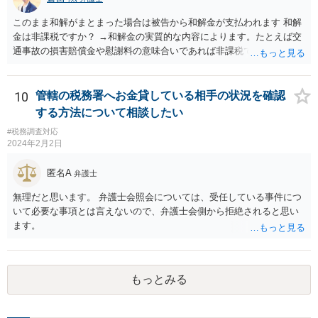
このまま和解がまとまった場合は被告から和解金が支払われます 和解
金は非課税ですか？ →和解金の実質的な内容によります。たとえば交
通事故の損害賠償金や慰謝料の意味合いであれば非課税ですが、残業
代であれば所得税の課税対象となります。 なおお尋ねのご質問は税務
会計の話であり、弁護士では専門外になります。 税務会計の専門家は
税理士又は会計士になりますので、正確なところは税理士などにご相
10
管轄の税務署へお金貸している相手の状況を確認
談ください。
する方法について相談したい
#税務調査対応
2024年2月2日
匿名A
弁護士
無理だと思います。 弁護士会照会については、受任している事件につ
いて必要な事項とは言えないので、弁護士会側から拒絶されると思い
ます。
もっとみる