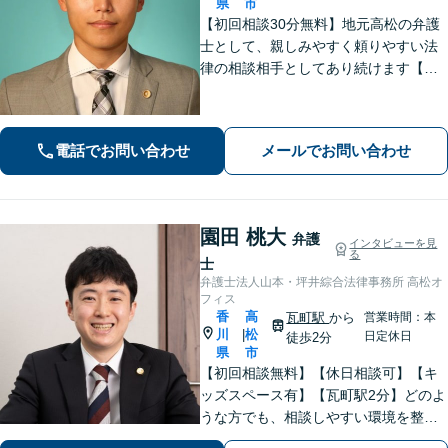
県
市
【初回相談30分無料】地元高松の弁護
士として、親しみやすく頼りやすい法
律の相談相手としてあり続けます【相
続問題】他士業とスムーズに連携し、
納得できる解決の実現を目指します
【離婚問題】不貞慰謝料の請求する側
電話でお問い合わせ
メールでお問い合わせ
／された側、双方に対応【弁護士歴10
年以上】
園田 桃大
弁護
インタビューを見
る
士
弁護士法人山本・坪井綜合法律事務所 高松オ
フィス
香
高
瓦町駅
から
営業時間：本
川
松
|
日定休日
徒歩2分
県
市
【初回相談無料】【休日相談可】【キ
ッズスペース有】【瓦町駅2分】どのよ
うな方でも、相談しやすい環境を整え
ています。依頼者様に寄り添った対応