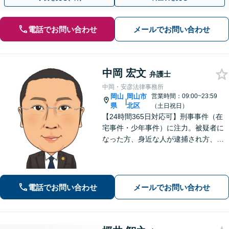
電話でお問い合わせ
メールでお問い合わせ
中岡 宏文
弁護士
中岡・安彦法律事務所
岡山
岡山市
営業時間：09:00~23:59
|
県
北区
（土日祝日）
【24時間365日対応可】刑事事件（在
宅事件・少年事件）に注力。被疑者に
なった方、身近な人が逮捕され方、す
ぐにご相談ください。刑事事件はスピ
ード勝負、初回の接見は即時駆けつけ
ます。事件解決後のアフターケアもい
たします。
電話でお問い合わせ
メールでお問い合わせ