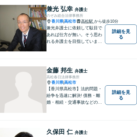
扱うほか、一般民事事件も取
兼光 弘幸
弁護士
り扱っております。
のぞみ総合法律事務所
香川県
高松市
高松駅
から徒歩10分
|
兼光弁護士に依頼して駄目で
詳細を見
あれば仕方が無い。そう思わ
る
れる弁護士を目指していま
す。
金藤 邦生
弁護士
高松春日法律事務所
香川県
高松市
|
【香川県高松市】法的問題・
詳細を見
紛争を迅速に解決! 債務・離
る
婚・相続・交通事故などの問
題でお困り方はぜひ一度ご相
談ください。
久保田 仁
弁護士