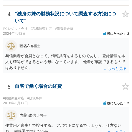
4
"独身の妹の財務状況について調査する方法につ
いて"
#クレジット会社
#税務調査対応
#消費者金融
2024年4月2日
役にたった
2
匿名A
弁護士
与信業者が会員となって、情報共有をするものであり、 登録情報を本
人も確認ができるという形になっています。 他者が確認できるもので
はありません。
5
自宅で働く場合の経費
#税務調査対応
#脱税事件
2018年1月17日
役にたった
2
内藤 政信
弁護士
作業用と家事とで按分する。 アバウトになるでしょうが、仕方ない
ね。 税務署の方針だから。