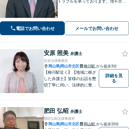
トラブルを承っております。理不尽な
思いをされている方が「明るい未来」
を歩んでいけるよう、親切丁寧にサポ
ートいたします。お困りの方はお早め
にご相談ください【WEB面談｜夜間面
電話でお問い合わせ
メールでお問い合わせ
談可】
安原 照美
弁護士
安原法律事務所
岡山県
岡山市北区
柳川駅
から徒歩3分
|
【柳川駅近く】【地域に根ざ
詳細を見
した弁護士】皆様のお話を懇
る
切丁寧に伺い、法律的に整理
して、わかりやすい言葉でご
説明いたします。【24時間予
約受付可】皆様方のお悩みが
肥田 弘昭
少しでも解決されますよう，
弁護士
誠心誠意努力いたす所存で
肥田弘昭法律事務所
す。皆様方のご来所をお待ち
岡山県
岡山市北区
岡山駅
から徒歩10分
|