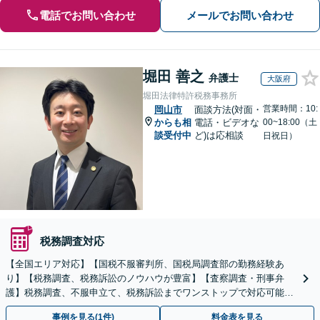
電話でお問い合わせ
メールでお問い合わせ
堀田 善之
弁護士
大阪府
堀田法律特許税務事務所
営業時間：10:
岡山市
面談方法(対面・
からも相
電話・ビデオな
00~18:00（土
談受付中
ど)は応相談
日祝日）
税務調査対応
【全国エリア対応】【国税不服審判所、国税局調査部の勤務経験あ
り】【税務調査、税務訴訟のノウハウが豊富】【査察調査・刑事弁
護】税務調査、不服申立て、税務訴訟までワンストップで対応可能！
事業承継にも対応【休日・夜間相談可】
事例を見る(1件)
料金表を見る