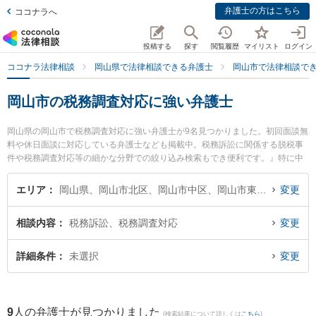
弁護士の方はこちら
ココナラへ
投稿する
探す
閲覧履歴
マイリスト
ログイン
ココナラ法律相談
岡山県で法律相談できる弁護士
岡山市で法律相談で
岡山市の税務調査対応に強い弁護士
岡山県の岡山市で税務調査対応に強い弁護士が9名見つかりました。初回面談無
料や休日面談に対応している弁護士なども掲載中。税務訴訟に関係する脱税事
件や税務調査対応等の細かな分野での絞り込み検索もでき便利です。』特に中
岡・安彦法律事務所の中岡 宏文弁護士や弁護士法人山本・坪井綜合法律事務所
岡山オフィスの坪井 智之弁護士、岡山南法律事務所の安井 健二弁護士のプロフ
エリア
岡山県、岡山市北区、岡山市中区、岡山市東区、岡山市南区
変更
ィール情報や弁護士費用、強みなどが注目されています。『岡山市で土日や夜
間に発生した税務調査対応のトラブルを今すぐに弁護士に相談したい』『税務
相談内容
税務訴訟、税務調査対応
変更
調査対応のトラブル解決の実績豊富な近くの弁護士を検索したい』『初回相談
無料で税務調査対応を法律相談できる岡山市内の弁護士に相談予約したい』な
どでお困りの相談者さんにおすすめです。
詳細条件
未選択
変更
9
人の弁護士が見つかりました
(検索結果について詳しくは
こちら
)