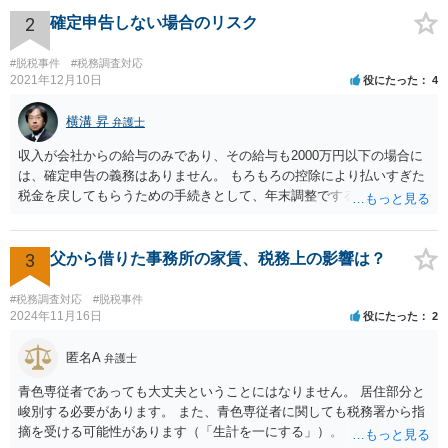
2
確定申告しない場合のリスク
#脱税事件
#税務調査対応
2021年12月10日
役にたった
4
横溝 昇
弁護士
収入が会社からの給与のみであり、その給与も2000万円以下の場合に
は、確定申告の義務はありません。 もろもろの控除により払いすぎた
税金を戻してもらうための手続きとして、年末調整でするのか、確定
申告でするのか、ということになります。 そうではなく、確定申告を
する義務がある場合で確定申告をしなかった場合には、税務署の調査
等があり、本来払うべき税金にプラスして加算税の処分を科される場
3
父から借りた事務所の家賃、税務上の影響は？
合もあります。 高額なものでもない限り単なる無申告だけでは直ちに
逮捕されないとは思います。
#税務調査対応
#脱税事件
2024年11月16日
役にたった
2
匿名A
弁護士
青色専従者であっても大丈夫ということにはなりません。 居住部分と
峻別する必要があります。 また、青色専従者に関しても税務署から指
摘を受ける可能性があります（「生計を一にする」）。