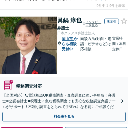
9件中 1-9件を表示
眞鍋 淳也
東京都
インタビュ
ーを見る
弁護士
日本クレアス弁護士法人
営業時
岡山市
か
面談方法(対面・電
らも相談
話・ビデオなど)は
間：本日
受付中
応相談
定休日
税務調査対応
【全国対応】📞電話相談OK税務調査・査察調査に強い事務所！弁護
士❌公認会計士❌税理士／急な税務調査でも安心な税務調査弁護チー
ムがサポート！不利な調書をとられて手遅れになる前にご相談くださ
い。
料金表を見る