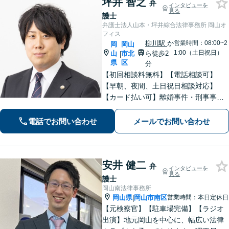
坪井 智之
弁
インタビューを
見る
護士
弁護士法人山本・坪井綜合法律事務所 岡山オ
フィス
柳川駅
か
営業時間：08:00~2
岡
岡山
1:00（土日祝日）
山
市北
ら徒歩2
|
県
区
分
【初回相談料無料】【電話相談可】
【早朝、夜間、土日祝日相談対応】
【カード払い可】離婚事件・刑事事
件・交通事故の専門弁護士があなたの
お悩みを解決いたします。一人で悩ま
電話でお問い合わせ
メールでお問い合わせ
ずに新たな一歩をわたしたちと。
安井 健二
弁
インタビューを
見る
護士
岡山南法律事務所
岡山県
岡山市南区
営業時間：本日定休日
|
【元検察官】【駐車場完備】【ラジオ
出演】地元岡山を中心に、幅広い法律