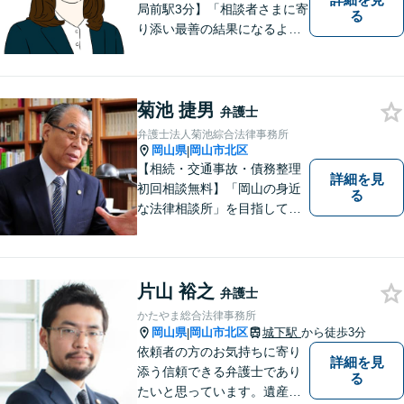
局前駅3分】「相談者さまに寄
る
り添い最善の結果になるよう
尽力」婚姻費用・財産分与・
養育費の交渉などお任せくだ
さい「刑事事件：捜査機関に
菊池 捷男
よる不当な取り調べや身体拘
弁護士
束から、依頼者さまの利益を
弁護士法人菊池綜合法律事務所
守ります【完全個室相談】
岡山県
岡山市北区
|
【相続・交通事故・債務整理
詳細を見
初回相談無料】「岡山の身近
る
な法律相談所」を目指してい
ます。お悩みやご不安を抱え
た方のお力になれるよう全力
でサポートしていきます。ど
んなささいなことでも構いま
片山 裕之
弁護士
せん。お気軽にご相談くださ
かたやま総合法律事務所
い。【土曜日も受付可能】
岡山県
岡山市北区
城下駅
から徒歩3分
|
【専用駐車場あり】
依頼者の方のお気持ちに寄り
詳細を見
添う信頼できる弁護士であり
る
たいと思っています。遺産分