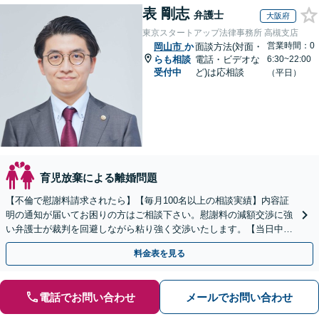
表 剛志
弁護士
大阪府
東京スタートアップ法律事務所 高槻支店
営業時間：0
岡山市
か
面談方法(対面・
らも相談
電話・ビデオな
6:30~22:00
受付中
ど)は応相談
（平日）
育児放棄による離婚問題
【不倫で慰謝料請求されたら】【毎月100名以上の相談実績】内容証
明の通知が届いてお困りの方はご相談下さい。慰謝料の減額交渉に強
い弁護士が裁判を回避しながら粘り強く交渉いたします。【当日中の
相談可(予約制)】【全国対応】
料金表を見る
電話でお問い合わせ
メールでお問い合わせ