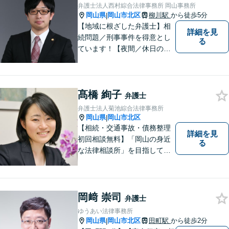
弁護士法人西村綜合法律事務所 岡山事務所
岡山県
岡山市北区
柳川駅
から徒歩5分
|
【地域に根ざした弁護士】相
詳細を見
続問題／刑事事件を得意とし
る
ています！【夜間／休日の相
談予約可能】初回相談は無料
となっております。まずは、
お気軽にご相談ください。
髙橋 絢子
弁護士
弁護士法人菊池綜合法律事務所
岡山県
岡山市北区
|
【相続・交通事故・債務整理
詳細を見
初回相談無料】「岡山の身近
る
な法律相談所」を目指してい
ます。お悩みやご不安を抱え
た方のお力になれるよう全力
でサポートしていきます。ど
んなささいなことでも構いま
岡﨑 崇司
弁護士
せん。お気軽にご相談くださ
ゆうあい法律事務所
い。【土曜日も受付可能】
岡山県
岡山市北区
田町駅
から徒歩2分
|