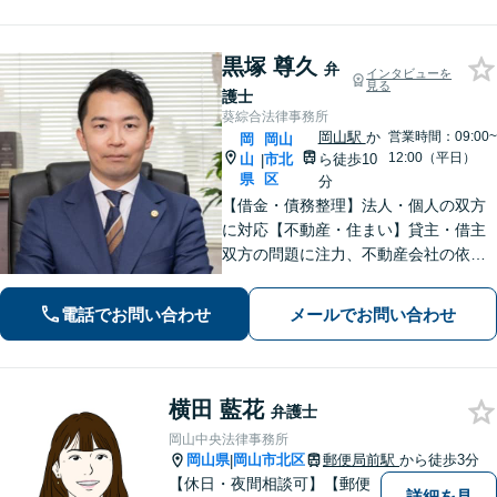
黒塚 尊久
弁
インタビューを
見る
護士
葵綜合法律事務所
岡山駅
か
営業時間：09:00~
岡
岡山
12:00（平日）
山
市北
ら徒歩10
|
県
区
分
【借金・債務整理】法人・個人の双方
に対応【不動産・住まい】貸主・借主
双方の問題に注力、不動産会社の依頼
実績あり【労働・雇用】労災事件に精
通。その他労働事件もカバー【行政事
電話でお問い合わせ
メールでお問い合わせ
件】学校トラブル・いじめ問題に注力
【企業法務】予防法務・紛争対応お任
せください。
横田 藍花
弁護士
岡山中央法律事務所
岡山県
岡山市北区
郵便局前駅
から徒歩3分
|
【休日・夜間相談可】【郵便
詳細を見