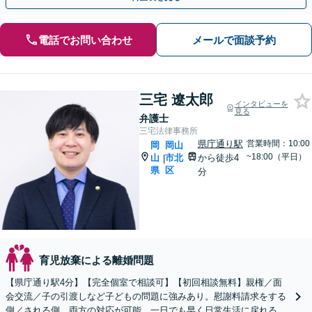
電話でお問い合わせ
メールで面談予約
三宅 遼太郎
インタビューを
見る
弁護士
三宅法律事務所
県庁通り駅
営業時間：10:00
岡
岡山
~18:00（平日）
山
市北
から徒歩4
|
県
区
分
育児放棄による離婚問題
【県庁通り駅4分】【完全個室で相談可】【初回相談無料】親権／面
会交流／子の引渡しなど子どもの問題に強みあり。慰謝料請求をする
側／される側、両方の対応が可能。一日でも早く日常生活に戻れるよ