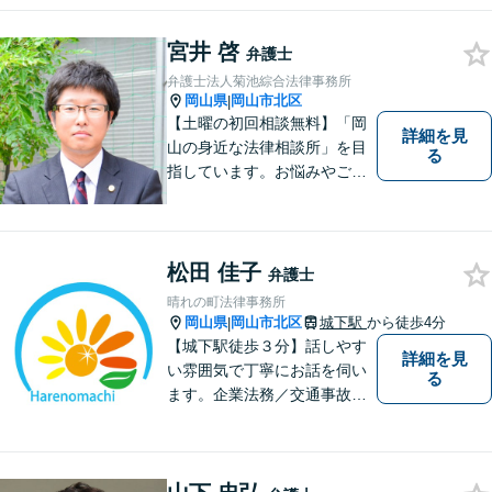
わる問題・事故のご相談も積
極的に対応しています。
宮井 啓
弁護士
弁護士法人菊池綜合法律事務所
岡山県
岡山市北区
|
【土曜の初回相談無料】「岡
詳細を見
山の身近な法律相談所」を目
る
指しています。お悩みやご不
安を抱えた方のお力になれる
よう、全力でサポートしてい
きます。どんなささいなこと
でも構いません。お気軽にご
松田 佳子
弁護士
相談ください。【土曜日も受
晴れの町法律事務所
付可能】【専用駐車場あり】
岡山県
岡山市北区
城下駅
から徒歩4分
|
【城下駅徒歩３分】話しやす
詳細を見
い雰囲気で丁寧にお話を伺い
る
ます。企業法務／交通事故／
離婚／相続など幅広い案件を
取り扱っております。