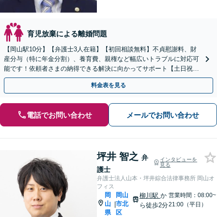
育児放棄による離婚問題
【岡山駅10分】【弁護士3人在籍】【初回相談無料】不貞慰謝料、財
産分与（特に年金分割）、養育費、親権など幅広いトラブルに対応可
能です！依頼者さまの納得できる解決に向かってサポート【土日祝／
夜間対応可】【当日／電話相談可】
料金表を見る
電話でお問い合わせ
メールでお問い合わせ
坪井 智之
弁
インタビューを
見る
護士
弁護士法人山本・坪井綜合法律事務所 岡山オ
フィス
岡
岡山
柳川駅
か
営業時間：08:00~
山
市北
|
21:00（平日）
ら徒歩2分
県
区