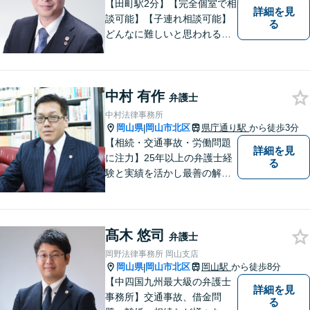
【専用駐車場あり】
【田町駅2分】【完全個室で相
詳細を見
談可能】【子連れ相談可能】
る
どんなに難しいと思われる案
件でも、あきらめずに解決策
を探していきたいと考えてい
ます。トラブルに巻き込まれ
中村 有作
ている皆さまの現状を良い方
弁護士
向に変化させることができる
中村法律事務所
ように全力を尽くします。
岡山県
岡山市北区
県庁通り駅
から徒歩3分
|
【相続・交通事故・労働問題
詳細を見
に注力】25年以上の弁護士経
る
験と実績を活かし最善の解決
法をご提案します。お受けし
た案件に依頼者との二人三脚
で取り組んでまいります
髙木 悠司
弁護士
岡野法律事務所 岡山支店
岡山県
岡山市北区
岡山駅
から徒歩8分
|
【中四国九州最大級の弁護士
詳細を見
事務所】交通事故、借金問
る