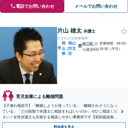
電話でお問い合わせ
メールでお問い合わせ
片山 雄太
弁護士
すずかけ法律事務所
岡
岡山
柳川駅
か
営業時間：09:30~
山
市北
|
18:30（平日）
ら徒歩6分
県
区
育児放棄による離婚問題
【子連れ相談可】「離婚しようか迷っている」「離婚されそうになっ
ている」「どの段階で弁護士に相談すればいいのか」ぜひご相談くだ
さい／女性弁護士も在籍する相談しやすい事務所です【初回面談無
料】【夜間土日面談可（要予約）】【法テラス可】
料金表を見る