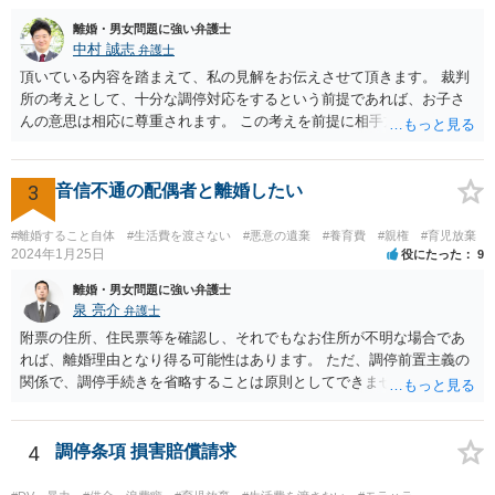
離婚・男女問題に強い弁護士
中村 誠志
弁護士
頂いている内容を踏まえて、私の見解をお伝えさせて頂きます。 裁判
所の考えとして、十分な調停対応をするという前提であれば、お子さ
んの意思は相応に尊重されます。 この考えを前提に相手方と対応され
ても良いかと思われます。 まず、私としては、ご自身で対応されるな
ら、今後方法も含めて裁判所で話し合いたいと相手方に伝え、面会交
流調停を行われることをお勧めします。 他方、弁護士を就けることも
3
音信不通の配偶者と離婚したい
考えられるなら(ご心労を考えるとその方が良いかもしれません)、早め
にご相談を行かれる方が良いかもしれません(法テラスを利用されると
#離婚すること自体
#生活費を渡さない
#悪意の遺棄
#養育費
#親権
#育児放棄
費用は相当抑えられるかと思います)。 損害賠償、間接強制について
2024年1月25日
役にたった
9
は、それほど容易に認められるものではありませんが、調停条項の内
離婚・男女問題に強い弁護士
容によりますので(従前の調停段階で具体的な面会の方法まで特定され
泉 亮介
弁護士
ていれば間接強制が認められる可能性も高いです)、早めにご相談され
附票の住所、住民票等を確認し、それでもなお住所が不明な場合であ
ることをお勧めします。 ご自身にとって納得できる方向で進められる
れば、離婚理由となり得る可能性はあります。 ただ、調停前置主義の
ことをお祈りしております。
関係で、調停手続きを省略することは原則としてできません。また、
調停では公示送達の手続きは利用できないため、調停を経た上で訴訟
を考える必要があるでしょう。 ご自身で対応が難しければ弁護士を立
てた方が良いかと思われます。 調停においては、相手と直接会うとい
4
調停条項 損害賠償請求
うことは基本的にないため、代理人とご本人と裁判所で話をしていく
形となります。