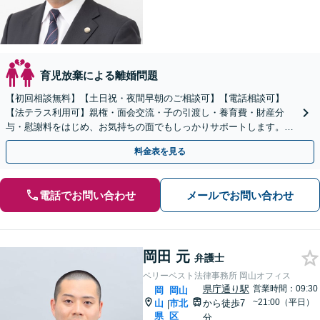
育児放棄による離婚問題
【初回相談無料】【土日祝・夜間早朝のご相談可】【電話相談可】
【法テラス利用可】親権・面会交流・子の引渡し・養育費・財産分
与・慰謝料をはじめ、お気持ちの面でもしっかりサポートします。よ
り良い人生の再スタートに向けて、一緒に歩みだしましょう。
料金表を見る
電話でお問い合わせ
メールでお問い合わせ
岡田 元
弁護士
ベリーベスト法律事務所 岡山オフィス
県庁通り駅
営業時間：09:30
岡
岡山
~21:00（平日）
山
市北
から徒歩7
|
県
区
分