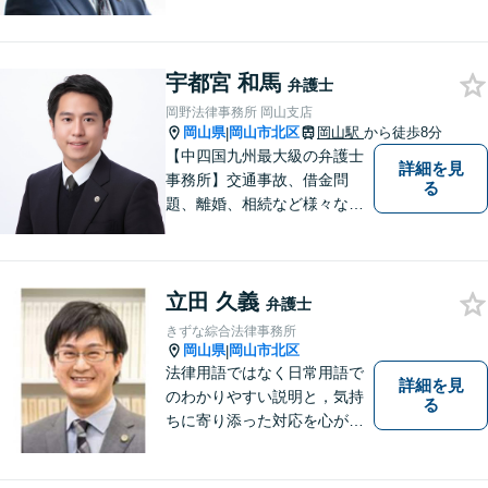
割、交通事故、刑事事件、離
婚、不貞慰謝料、木企業法務
等に対応しています。お気軽
宇都宮 和馬
にご相談ください。
弁護士
岡野法律事務所 岡山支店
岡山県
岡山市北区
岡山駅
から徒歩8分
|
【中四国九州最大級の弁護士
詳細を見
事務所】交通事故、借金問
る
題、離婚、相続など様々な問
題について、「何度でも無
料」の相談を行っています！
まずはお気軽にご相談くださ
立田 久義
い！
弁護士
きずな綜合法律事務所
岡山県
岡山市北区
|
法律用語ではなく日常用語で
詳細を見
のわかりやすい説明と，気持
る
ちに寄り添った対応を心がけ
ています。