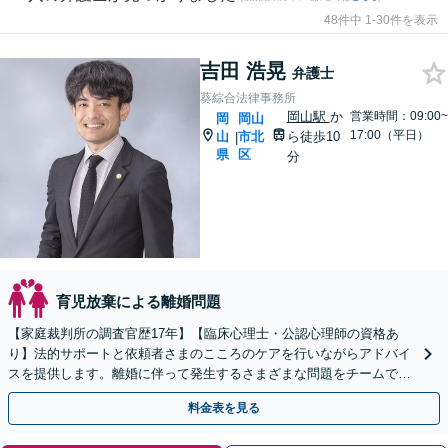
48件中 1-30件を表示
吉田 浩晃
弁護士
葵綜合法律事務所
岡山駅
か
営業時間：09:00~
岡
岡山
17:00（平日）
山
市北
ら徒歩10
|
県
区
分
育児放棄による離婚問題
【家庭裁判所の調査官歴17年】【臨床心理士・公認心理師の資格あ
り】法的サポートと依頼者さまのこころのケアを行いながらアドバイ
スを提供します。離婚に伴って発生するさまざまな問題をチームで連
携して一貫サポート【子連れ相談可】
料金表を見る