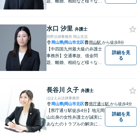
題、離婚、相続など様々な問
題について、「何度でも無
料」の相談を行っています！
まずはお気軽にご相談くださ
水口 汐里
い！
弁護士
岡野法律事務所 岡山支店
岡山県
岡山市北区
岡山駅
から徒歩8分
|
【中四国九州最大級の弁護士
詳細を見
事務所】交通事故、借金問
る
題、離婚、相続など様々な問
題について、「何度でも無
料」の相談を行っています！
まずはお気軽にご相談くださ
長谷川 久子
い！
弁護士
ほほえみ法律事務所
岡山県
岡山市北区
県庁通り駅
から徒歩4分
|
【県庁通り駅徒歩4分】地元岡
詳細を見
山出身の女性弁護士が誠実に
る
あなたのトラブルの解決に向
けて対応します。子どもが関