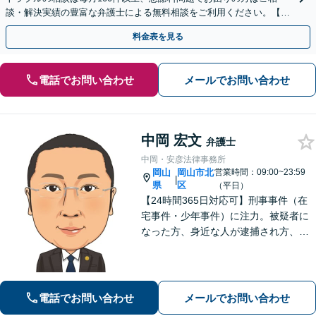
談・解決実績の豊富な弁護士による無料相談をご利用ください。【不
倫相談は初回0円】【全国対応】
料金表を見る
電話でお問い合わせ
メールでお問い合わせ
中岡 宏文
弁護士
中岡・安彦法律事務所
岡山
岡山市北
営業時間：09:00~23:59
|
県
区
（平日）
【24時間365日対応可】刑事事件（在
宅事件・少年事件）に注力。被疑者に
なった方、身近な人が逮捕され方、す
ぐにご相談ください。刑事事件はスピ
ード勝負、初回の接見は即時駆けつけ
ます。事件解決後のアフターケアもい
たします。
電話でお問い合わせ
メールでお問い合わせ