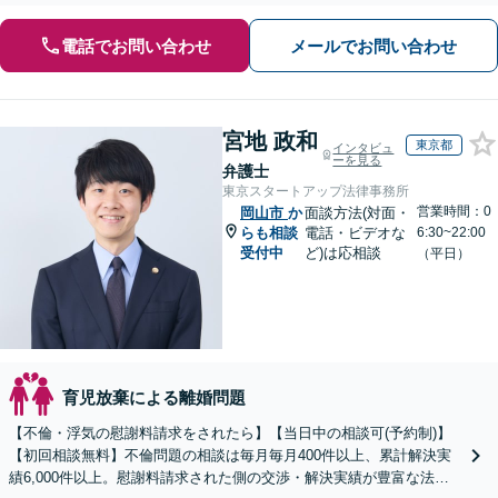
電話でお問い合わせ
メールでお問い合わせ
宮地 政和
東京都
インタビュ
ーを見る
弁護士
東京スタートアップ法律事務所
営業時間：0
岡山市
か
面談方法(対面・
らも相談
電話・ビデオな
6:30~22:00
受付中
ど)は応相談
（平日）
育児放棄による離婚問題
【不倫・浮気の慰謝料請求をされたら】【当日中の相談可(予約制)】
【初回相談無料】不倫問題の相談は毎月毎月400件以上、累計解決実
績6,000件以上。慰謝料請求された側の交渉・解決実績が豊富な法律