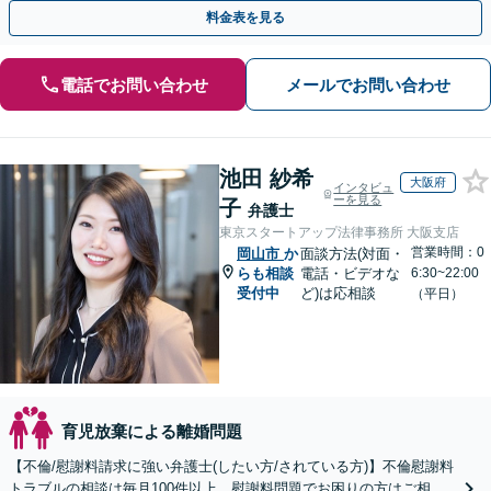
事務所です。
料金表を見る
電話でお問い合わせ
メールでお問い合わせ
池田 紗希
大阪府
インタビュ
ーを見る
子
弁護士
東京スタートアップ法律事務所 大阪支店
営業時間：0
岡山市
か
面談方法(対面・
らも相談
電話・ビデオな
6:30~22:00
受付中
ど)は応相談
（平日）
育児放棄による離婚問題
【不倫/慰謝料請求に強い弁護士(したい方/されている方)】不倫慰謝料
トラブルの相談は毎月100件以上、慰謝料問題でお困りの方はご相