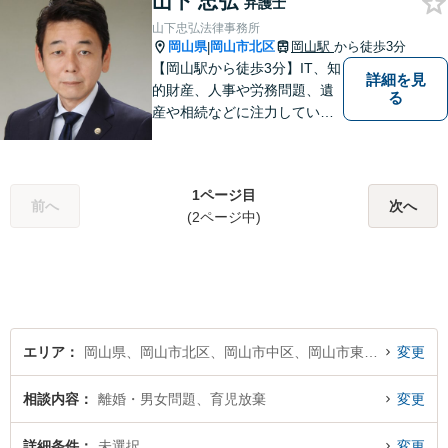
山下 忠弘
弁護士
山下忠弘法律事務所
岡山県
岡山市北区
岡山駅
から徒歩3分
|
【岡山駅から徒歩3分】IT、知
詳細を見
的財産、人事や労務問題、遺
る
産や相続などに注力していま
す。「弁護士に相談するか迷
っている」という悩みをお持
ちの方は、どうぞお気軽にご
1ページ目
相談ください。依頼者さまの
前へ
次へ
(2ページ中)
サポートができるよう努めて
まいります。
エリア
岡山県、岡山市北区、岡山市中区、岡山市東区、岡山市南区
変更
相談内容
離婚・男女問題、育児放棄
変更
詳細条件
未選択
変更