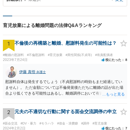
育児放棄による離婚問題の法律Q&Aランキング
1
不倫後の再構築と離婚、慰謝料発生の可能性は？
#離婚の慰謝料
#不倫慰謝料
#育児放棄
#異性関係(不貞等)
#有責配偶者
2023年7月24日
役にたった
8
伊藤 真悟
弁護士
慰謝料自体は発生するでしょう（不貞慰謝料の時効もまだ経過してい
ません）。 ただ金額については不倫発覚後ただちに離婚の話が出た場
合より低くできる可能性はあるし、離婚調停において有責配偶者の主
張がなされて場合に離婚原因は不倫ではなく、夫の育児拒否だという
主張は考えられます。 養育費なども含めて一度弁護士に相談すること
を勧めます。
2
元夫の不適切な行動に関する面会交流調停の申立
#面会交流
#DV・暴力
#モラハラ
#借金・浪費癖
#調停
#育児放棄
2024年2月2日
役にたった
7