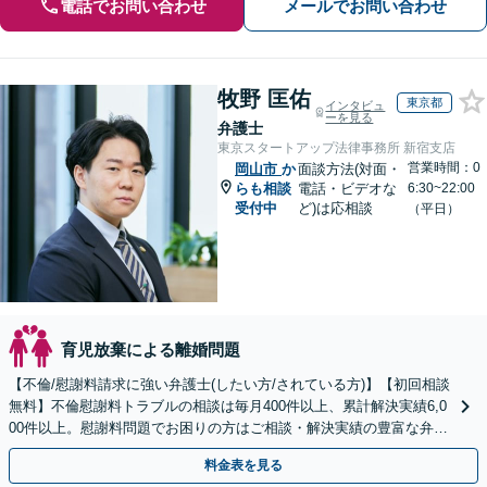
電話でお問い合わせ
メールでお問い合わせ
牧野 匡佑
東京都
インタビュ
ーを見る
弁護士
東京スタートアップ法律事務所 新宿支店
営業時間：0
岡山市
か
面談方法(対面・
らも相談
電話・ビデオな
6:30~22:00
受付中
ど)は応相談
（平日）
育児放棄による離婚問題
【不倫/慰謝料請求に強い弁護士(したい方/されている方)】【初回相談
無料】不倫慰謝料トラブルの相談は毎月400件以上、累計解決実績6,0
00件以上。慰謝料問題でお困りの方はご相談・解決実績の豊富な弁護
士による無料相談をご利用ください。
料金表を見る