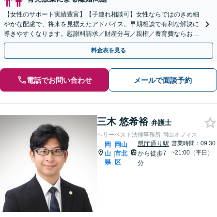
【女性のサポート実績豊富】【子連れ相談可】女性ならではのきめ細
やかな配慮で、将来を見据えたアドバイス。早期相談で有利な解決に
導きやすくなります。慰謝料請求／財産分与／親権／養育費ならお任
せください。【安心の費用設計】【岡山駅徒歩10分】
料金表を見る
電話でお問い合わせ
メールで面談予約
三木 悠希裕
弁護士
ベリーベスト法律事務所 岡山オフィス
県庁通り駅
営業時間：09:30
岡
岡山
~21:00（平日）
山
市北
から徒歩7
|
県
区
分