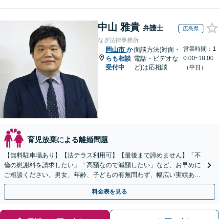
中山 雅貴
弁護士
広島県
なぎ法律事務所
営業時間：1
岡山市
か
面談方法(対面・
らも相談
電話・ビデオな
0:00~18:00
受付中
ど)は応相談
（平日）
育児放棄による離婚問題
【無料駐車場あり】【法テラス利用可】【最後まで諦めません】「不
倫の慰謝料を請求したい」「高額なので減額したい」など、お早めに
ご相談ください。男女、年齢、子どもの有無問わず、幅広い実績あ
り。当日相談も可能な限り対応【子連れ相談可】【秘密厳守】
料金表を見る