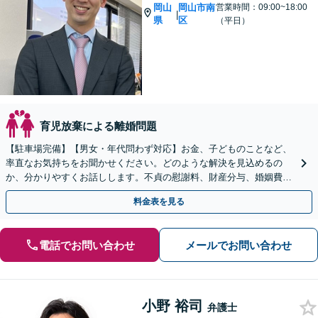
岡山
岡山市南
営業時間：09:00~18:00
|
県
区
（平日）
育児放棄による離婚問題
【駐車場完備】【男女・年代問わず対応】お金、子どものことなど、
率直なお気持ちをお聞かせください。どのような解決を見込めるの
か、分かりやすくお話しします。不貞の慰謝料、財産分与、婚姻費
用、養育費、親権、面会交流など【子連れ相談｜WEB面談可】
料金表を見る
電話でお問い合わせ
メールでお問い合わせ
小野 裕司
弁護士