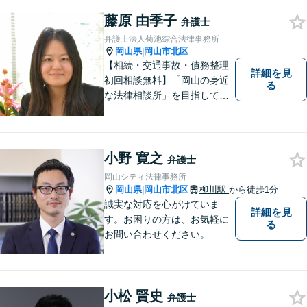
藤原 由季子
弁護士
弁護士法人菊池綜合法律事務所
岡山県
岡山市北区
|
【相続・交通事故・債務整理
詳細を見
初回相談無料】「岡山の身近
る
な法律相談所」を目指してい
ます。お悩みやご不安を抱え
た方のお力になれるよう全力
でサポートしていきます。ど
んなささいなことでも構いま
小野 寛之
弁護士
せん。お気軽にご相談くださ
岡山シティ法律事務所
い。【土曜日も受付可能】
岡山県
岡山市北区
柳川駅
から徒歩1分
|
【専用駐車場あり】
誠実な対応を心がけていま
詳細を見
す。お困りの方は、お気軽に
る
お問い合わせください。
小松 賢史
弁護士