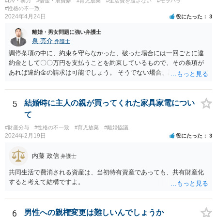
#DV・暴力
#借金・浪費癖
#育児放棄
#生活費を渡さない
#モラハラ
#性格の不一致
2024年4月24日
役にたった
3
離婚・男女問題に強い弁護士
泉 亮介
弁護士
調停条項の中に、約束を守らなかった、破った場合には一回ごとに違
約金として〇〇万円を支払うことを約束しているもので、その条項が
あれば違約金の請求は可能でしょう。 そうでない場合、調停条項を守
らなかったことにより損害が生じたことを証明する必要があり、損害
が発生していない場合は条項違反があったとしても損害賠償請求は難
しいでしょう。
5
結婚時に主人の親が買ってくれた家具家電につい
て
#財産分与
#性格の不一致
#育児放棄
#離婚協議
2024年2月19日
役にたった
3
内藤 政信
弁護士
共同生活で費消される資産は、当初特有資産であっても、共有財産化
すると考えて結構ですよ。
6
男性への親権変更は難しいんでしょうか