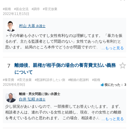
#親権
#面会交流
#調停
#育児放棄
2022年11月15日
村山 大基
弁護士
＞子の年齢も小さいですし女性有利なのは理解してます。 「暴力を振
るわず、主たる監護者として問題のない」女性であったなら有利だと
思います。 結局のところ本件でどうかが問題ですので、面談相談に行
き、対応を検討してみましょう。 ＞やはり、男なら弁護士さんに助け
てもらった方がよいのでしょうか？ 費用が許すなら依頼した方が個人
的にはいいと思いますが、 依頼するかどうか含め、面談相談で話を聞
7
離婚後、親権が相手側の場合の養育費支払い義務
いてみた方がいいと思います。 なぜ面談相談をお勧めしているかと言
について
いますと、面談の方がネット相談（数行のやり取りを繰り返す）よ
#養育費
#育児放棄
#慰謝料請求したい側
#離婚の慰謝料
#親権
り、 密度が濃いというか、やりとり（事情を聞いたり、不明点を尋ね
2026年6月9日
役にたった
3
たり説明したり）がしやすいからです。
離婚・男女問題に強い弁護士
白井 弘昭
弁護士
少し状況があいまいなので、一部推察してお答えいたします。 まず、
相談者さんは、連れ子のいる女性と結婚し、現在、その女性との離婚
を考えているものと思われます。 この場合、相談者さんが、その連れ
子と養子縁組をしているかどうかで状況が変わります。 養子縁組をし