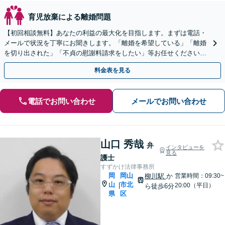
育児放棄による離婚問題
【初回相談無料】あなたの利益の最大化を目指します。まずは電話・
メールで状況を丁寧にお聞きします。「離婚を希望している」「離婚
を切り出された」「不貞の慰謝料請求をしたい」等お任せください。
【リーズナブルな料金設定】
料金表を見る
電話でお問い合わせ
メールでお問い合わせ
山口 秀哉
弁
インタビューを
見る
護士
すずかけ法律事務所
岡
岡山
柳川駅
か
営業時間：09:30~
山
市北
|
20:00（平日）
ら徒歩6分
県
区