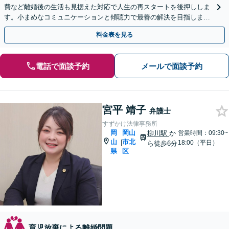
費など離婚後の生活も見据えた対応で人生の再スタートを後押ししま
す。小まめなコミュニケーションと傾聴力で最善の解決を目指します
【休日夜間対応】
料金表を見る
電話で面談予約
メールで面談予約
宮平 靖子
弁護士
すずかけ法律事務所
岡
岡山
柳川駅
か
営業時間：09:30~
山
市北
|
18:00（平日）
ら徒歩6分
県
区
育児放棄による離婚問題