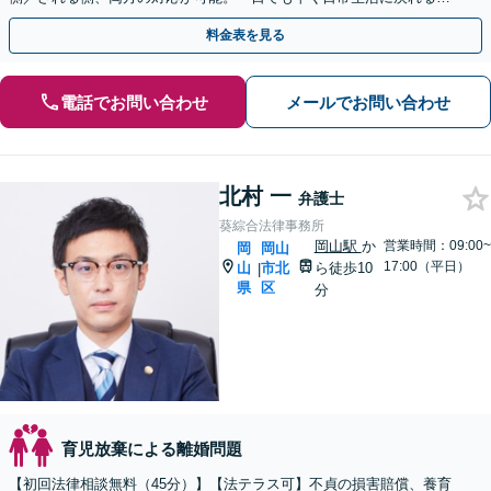
う、親身になってサポートします。【夜間・休日相談可能】
料金表を見る
電話でお問い合わせ
メールでお問い合わせ
北村 一
弁護士
葵綜合法律事務所
岡山駅
か
営業時間：09:00~
岡
岡山
17:00（平日）
山
市北
ら徒歩10
|
県
区
分
育児放棄による離婚問題
【初回法律相談無料（45分）】【法テラス可】不貞の損害賠償、養育