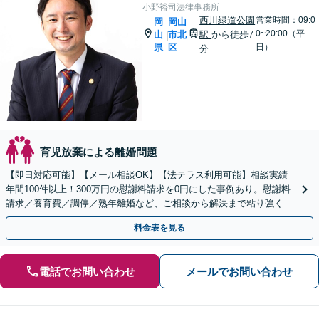
小野裕司法律事務所
西川緑道公園
営業時間：09:0
岡
岡山
0~20:00（平
山
市北
駅
から徒歩7
|
県
区
日）
分
育児放棄による離婚問題
【即日対応可能】【メール相談OK】【法テラス利用可能】相談実績
年間100件以上！300万円の慰謝料請求を0円にした事例あり。慰謝料
請求／養育費／調停／熟年離婚など、ご相談から解決まで粘り強く対
応いたします。【土日祝・夜間相談も可能】
料金表を見る
電話でお問い合わせ
メールでお問い合わせ