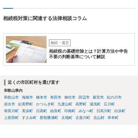
相続税対策に関連する法律相談コラム
相続・遺言
相続税の基礎控除とは？計算方法や申告
不要の判断基準について解説
近くの市区町村を選び直す
和歌山県内
和歌山市
海南市
橋本市
有田市
御坊市
田辺市
新宮市
紀の川市
岩出市
紀美野町
かつらぎ町
九度山町
高野町
湯浅町
広川町
有田川町
美浜町
日高町
由良町
印南町
みなべ町
日高川町
白浜町
上富田町
すさみ町
那智勝浦町
太地町
古座川町
北山村
串本町