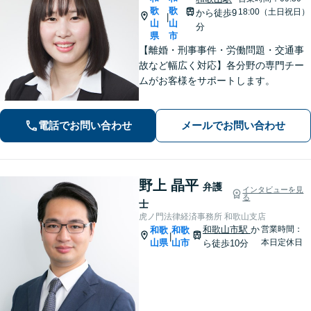
歌
歌
18:00（土日祝日）
から徒歩9
|
山
山
分
県
市
【離婚・刑事事件・労働問題・交通事
故など幅広く対応】各分野の専門チー
ムがお客様をサポートします。
電話でお問い合わせ
メールでお問い合わせ
野上 晶平
弁護
インタビューを見
る
士
虎ノ門法律経済事務所 和歌山支店
和歌山市駅
か
営業時間：
和歌
和歌
|
山県
山市
本日定休日
ら徒歩10分