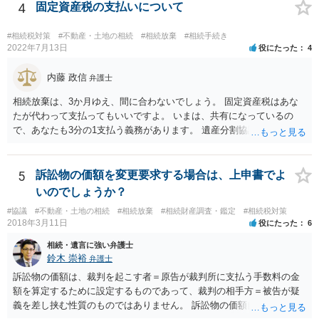
産を信託口に移し、受託者（信頼できる友人や専門職）に管理させ、
4
固定資産税の支払いについて
・生存中はあなたの生活費・介護費に優先充当 ・残余を友人や慈善団
体へ と使途を厳格に指定。相続ではなく信託帰属になるため、子の関
#相続税対策
#不動産・土地の相続
#相続放棄
#相続手続き
与を大きく排除できます。 ②遺言＋生命保険の組合せ 生活資金は手元
2022年7月13日
役にたった
4
に残し、余剰資金で受取人を友人・団体にした保険を活用。保険金は
相続財産とは別枠で、遺留分対策にも有効と思われます。 ③負担付死
内藤 政信
弁護士
因贈与 「介護・見守り等を条件に、死亡時に財産を渡す」契約。条件
相続放棄は、3か月ゆえ、間に合わないでしょう。 固定資産税はあな
不履行なら無効にでき、老後の安心を担保できます。 ④ 寄附予約＋解
たが代わって支払ってもいいですよ。 いまは、共有になっているの
除条件 慈善団体への寄附を予約しつつ、資金不足時は解除できる条項
で、あなたも3分の1支払う義務があります。 遺産分割協議をして、不
を設定。 などがあり得るかと思われます。
動産取得者を決めて、相続登記する必要があります。 登記名義人に支
払い義務があります。
5
訴訟物の価額を変更要求する場合は、上申書でよ
いのでしょうか？
#協議
#不動産・土地の相続
#相続放棄
#相続財産調査・鑑定
#相続税対策
2018年3月11日
役にたった
6
相続・遺言に強い弁護士
鈴木 崇裕
弁護士
訴訟物の価額は、裁判を起こす者＝原告が裁判所に支払う手数料の金
額を算定するために設定するものであって、裁判の相手方＝被告が疑
義を差し挟む性質のものではありません。 訴訟物の価額自体が裁判の