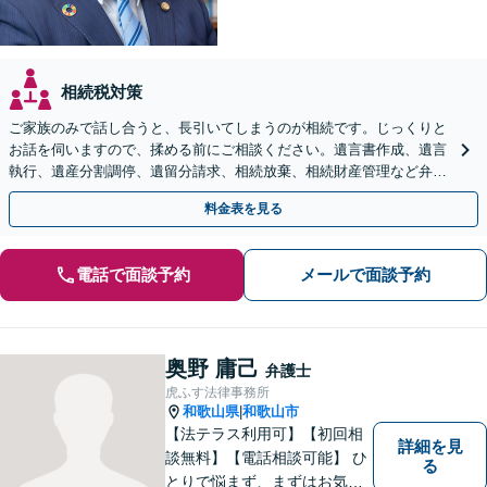
相続税対策
ご家族のみで話し合うと、長引いてしまうのが相続です。じっくりと
お話を伺いますので、揉める前にご相談ください。遺言書作成、遺言
執行、遺産分割調停、遺留分請求、相続放棄、相続財産管理など弁護
士にお任せください。【女性スタッフ在籍】
料金表を見る
電話で面談予約
メールで面談予約
奥野 庸己
弁護士
虎ふす法律事務所
和歌山県
和歌山市
|
【法テラス利用可】【初回相
詳細を見
談無料】【電話相談可能】 ひ
る
とりで悩まず、まずはお気軽