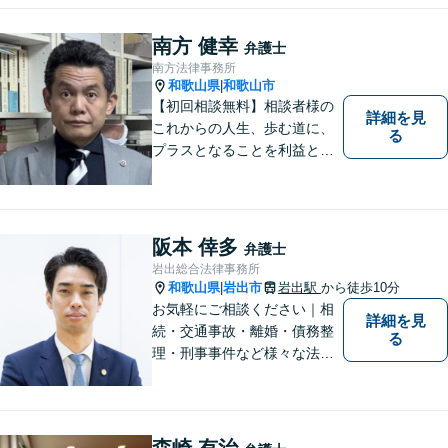
つのご縁を大切に、紀の川市
育ちの私が丁寧にサポートし
南方 健幸
弁護士
ます。【丁寧なヒアリング】
南方法律事務所
【休日や夜間相談も柔軟に対
和歌山県
和歌山市
|
応】
【初回相談無料】相談者様の
詳細を見
これからの人生、歩む道に、
る
プラスとなることを利益と考
え、相談者の人生を背負って
活動してまいります。和歌山
はもちろん、関西・関東から
ご相談いただくこともありま
阪本 倖多
弁護士
す。
岩出総合法律事務所
和歌山県
岩出市
岩出駅
から徒歩10分
|
お気軽にご相談ください｜相
詳細を見
続・交通事故・離婚・債務整
る
理・刑事事件など様々な法律
問題に対応｜相続、交通事
故、不貞問題については初回3
0分無料相談あり｜夜間・休
日・オンライン相談OK（要予
森崎 有治