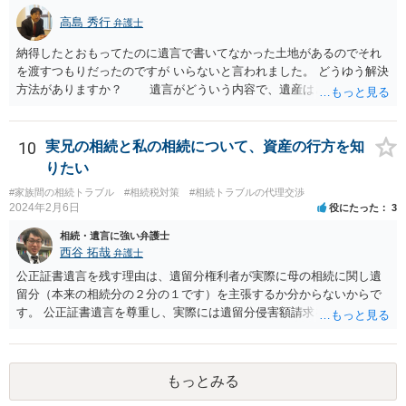
解いただければ幸いです。
高島 秀行
弁護士
納得したとおもってたのに遺言で書いてなかった土地があるのでそれ
を渡すつもりだったのですが いらないと言われました。 どうゆう解決
方法がありますか？ 遺言がどういう内容で、遺産はどれくらいあ
ったのか、遺言に書いていなかった土地の価値 など、詳しい事情が
分からないとあなたの質問に回答することは難しいです。 遺留分
が請求されるのであれば、遺留分は法改正により現金で支払うことに
10
実兄の相続と私の相続について、資産の行方を知
なることから 土地を渡すということで解決しない可能性はありま
りたい
す。 ただ、遺言で書いていない土地は、遺産分割により、相手が
#家族間の相続トラブル
#相続税対策
#相続トラブルの代理交渉
取得することとなる可能性はあります。 弁護士に面談で詳しい事
2024年2月6日
役にたった
3
情を話して相談された方がよいと思います。
相続・遺言に強い弁護士
西谷 拓哉
弁護士
公正証書遺言を残す理由は、遺留分権利者が実際に母の相続に関し遺
留分（本来の相続分の２分の１です）を主張するか分からないからで
す。 公正証書遺言を尊重し、実際には遺留分侵害額請求を行使しない
かもしれません。 遺留分侵害額請求をされないように、あらかじめ遺
留分相当額を分配する遺言を作ることも一つの方法です。
もっとみる