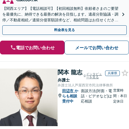
【関西エリア】【電話相談可】【初回相談無料】依頼者さまのご要望
を最優先に、納得できる最善の解決を目指します。遺産分割協議・調
停／不動産相続／遺留分侵害額請求など、相続問題はお任せください
【出張相談可】紛争化したトラブルのご相談も対応します
料金表を見る
電話でお問い合わせ
メールでお問い合わせ
関本 龍志
兵庫県
インタビュ
ーを見る
弁護士
弁護士法人芦屋西宮市民法律事務所
営業時
田辺市
か
面談方法(対面・電
らも相談
話・ビデオなど)は
間：本日
受付中
応相談
定休日