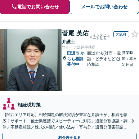
電話でお問い合わせ
メールでお問い合わせ
菅尾 英佑
大阪府
インタビュ
ーを見る
弁護士
ウルトラ法律事務所
営業時
田辺市
か
面談方法(対面・電
らも相談
話・ビデオなど)は
間：本日
受付中
応相談
定休日
相続税対策
【関西エリア対応】相続問題の解決実績が豊富な弁護士が、相続を幅
広くサポート「他士業連携でスピーディーに対応」遺産分割協議・調
停／不動産相続／株式の相続／使い込み・寄与分／遺留分侵害額請求
／相続放棄（借金の相続）／遺言書作成
料金表を見る