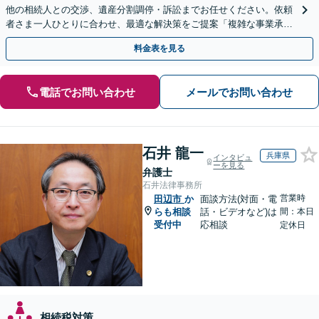
他の相続人との交渉、遺産分割調停・訴訟までお任せください。依頼
者さま一人ひとりに合わせ、最適な解決策をご提案「複雑な事業承
継、不動産相続など」【完全個室対応】【休日・夜間相談可】
料金表を見る
電話でお問い合わせ
メールでお問い合わせ
石井 龍一
兵庫県
インタビュ
ーを見る
弁護士
石井法律事務所
営業時
田辺市
か
面談方法(対面・電
らも相談
話・ビデオなど)は
間：本日
受付中
応相談
定休日
相続税対策