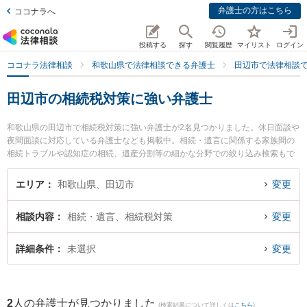
弁護士の方はこちら
ココナラへ
投稿する
探す
閲覧履歴
マイリスト
ログイン
ココナラ法律相談
和歌山県で法律相談できる弁護士
田辺市で法律相談
田辺市の相続税対策に強い弁護士
和歌山県の田辺市で相続税対策に強い弁護士が2名見つかりました。休日面談や
夜間面談に対応している弁護士なども掲載中。相続・遺言に関係する家族間の
相続トラブルや認知症の相続、遺産分割等の細かな分野での絞り込み検索もで
き便利です。特に佐藤生空法律事務所の佐藤 生空弁護士やあおい法律事務所の
岡田 政和弁護士のプロフィール情報や弁護士費用、強みなどが注目されていま
エリア
和歌山県、田辺市
変更
す。『田辺市で土日や夜間に発生した相続税対策のトラブルを今すぐに弁護士
に相談したい』『相続税対策のトラブル解決の実績豊富な近くの弁護士を検索
相談内容
相続・遺言、相続税対策
変更
したい』『初回相談無料で相続税対策を法律相談できる田辺市内の弁護士に相
談予約したい』などでお困りの相談者さんにおすすめです。
詳細条件
未選択
変更
2
人の弁護士が見つかりました
(検索結果について詳しくは
こちら
)