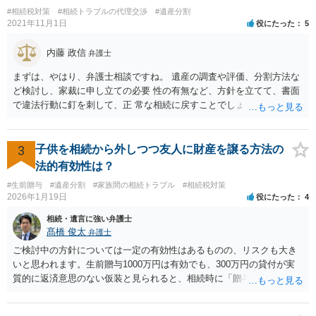
#相続税対策
#相続トラブルの代理交渉
#遺産分割
2021年11月1日
役にたった
5
内藤 政信
弁護士
まずは、やはり、弁護士相談ですね。 遺産の調査や評価、分割方法な
ど検討し、家裁に申し立ての必要 性の有無など、方針を立てて、書面
で違法行動に釘を刺して、正 常な相続に戻すことでしょう。 申告につ
いては、相続税を払うレベルなら、いったん法定相続で 申告して、そ
の際に3年以内に分割協議の上、修正申告する旨の書 面を添付するこ
とになります。 税務署も、およその遺産を把握してるので、税務署か
3
子供を相続から外しつつ友人に財産を譲る方法の
ら、遺産の 情報を得ることもあります。
法的有効性は？
#生前贈与
#遺産分割
#家族間の相続トラブル
#相続税対策
2026年1月19日
役にたった
4
相続・遺言に強い弁護士
髙橋 俊太
弁護士
ご検討中の方針については一定の有効性はあるものの、リスクも大き
いと思われます。生前贈与1000万円は有効でも、300万円の貸付が実
質的に返済意思のない仮装と見られると、相続時に「贈与」と評価さ
れ、子から遺留分侵害額請求を受ける可能性があります。 その他の方
法として考えられるものとしては、 ①信託（家族信託・目的信託） 財