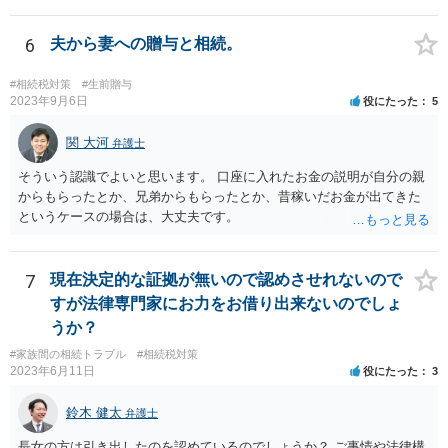
目的（審理の対象）となることもありませんので、上申書や証拠を出
したとしても、変更されることはありません。
6
夫から妻への贈与と相続。
#相続税対策
#生前贈与
2023年9月6日
役にたった
5
関 大河
弁護士
そういう認識でよいと思います。 口座に入れたお金の説明が自分の親
からもらったとか、兄弟からもらったとか、昔稼いだお金が出てきた
というケースの場合は、大丈夫です。
7
現在決定的な証拠が無いので認めさせれないので
すが法律専門家にお力をお借り出来ないのでしょ
うか？
#家族間の相続トラブル
#相続税対策
2023年6月11日
役にたった
3
鈴木 健太
弁護士
長女の方は引き出したのを認めているのでしょうか？ ご事情や法律構