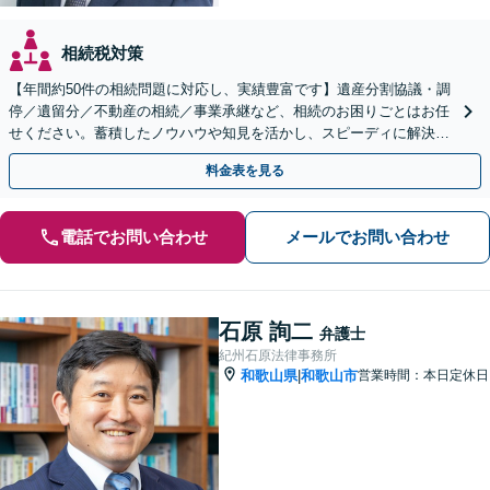
相続税対策
【年間約50件の相続問題に対応し、実績豊富です】遺産分割協議・調
停／遺留分／不動産の相続／事業承継など、相続のお困りごとはお任
せください。蓄積したノウハウや知見を活かし、スピーディに解決を
目指します【初回相談30分無料】【和歌山市駅５分】
料金表を見る
電話でお問い合わせ
メールでお問い合わせ
石原 詢二
弁護士
紀州石原法律事務所
和歌山県
和歌山市
営業時間：本日定休日
|