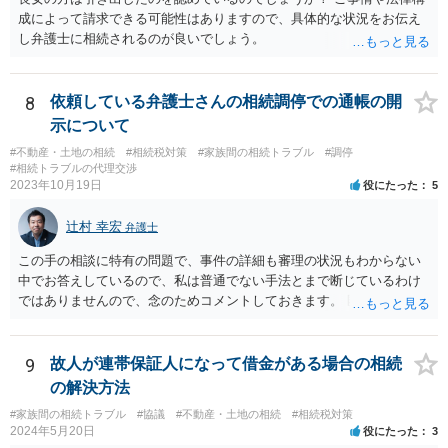
成によって請求できる可能性はありますので、具体的な状況をお伝え
し弁護士に相続されるのが良いでしょう。
8
依頼している弁護士さんの相続調停での通帳の開
示について
#不動産・土地の相続
#相続税対策
#家族間の相続トラブル
#調停
#相続トラブルの代理交渉
2023年10月19日
役にたった
5
辻村 幸宏
弁護士
この手の相談に特有の問題で、事件の詳細も審理の状況もわからない
中でお答えしているので、私は普通でない手法とまで断じているわけ
ではありませんので、念のためコメントしておきます。 匿名の弁護士
さんが回答しておられるように、いずれ出さざるを得なくなる書類な
のではないかという視点もありますし、その場合には結局出さなけれ
ば不利益もあります。あるいは、後に虚偽主張をしたと指摘されるリ
9
故人が連帯保証人になって借金がある場合の相続
スクもあります。 ですからそれを提出したことが事件処理として不適
の解決方法
切であるとか、結果においてマイナスを与えたということまではいえ
#家族間の相続トラブル
#協議
#不動産・土地の相続
#相続税対策
ないと思います。 依頼者とのコミュニケーション含む微妙な問題であ
2024年5月20日
役にたった
3
り第三者にはあまりアドバイスしづらい問題であるということはご理