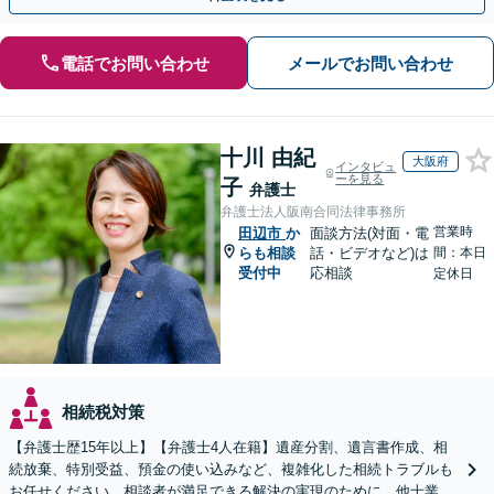
電話でお問い合わせ
メールでお問い合わせ
十川 由紀
大阪府
インタビュ
ーを見る
子
弁護士
弁護士法人阪南合同法律事務所
営業時
田辺市
か
面談方法(対面・電
らも相談
話・ビデオなど)は
間：本日
受付中
応相談
定休日
相続税対策
【弁護士歴15年以上】【弁護士4人在籍】遺産分割、遺言書作成、相
続放棄、特別受益、預金の使い込みなど、複雑化した相続トラブルも
お任せください。相談者が満足できる解決の実現のために、他士業と