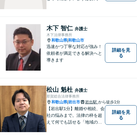
にご相談ください。 早い段階
でのご相談が、有利で納得し
た解決につながります。
木下 智仁
弁護士
木下法律事務所
和歌山県
和歌山市
|
迅速かつ丁寧な対応が強み！
詳細を見
依頼者が満足できる解決へと
る
導きます
松山 魁杜
弁護士
那賀総合法律事務所
和歌山県
岩出市
岩出駅
から徒歩1分
|
【岩出駅1分】離婚や相続、会
詳細を見
社の悩みまで。法律の枠を超
る
えて何でも話せる「地域のか
かりつけ弁護士」として、一
歩前へ進む安心を。一つひと