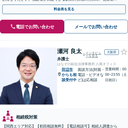
連携し最善を尽くします【完全個室】
料金表を見る
電話でお問い合わせ
メールでお問い合わせ
瀬河 良太
大阪府
インタビュ
ーを見る
弁護士
はなぞの綜合法律事務所 八尾オフィス
営業時間：00:
田辺市
面談方法(対面・
からも相
電話・ビデオな
00~23:55（土
談受付中
ど)は応相談
日祝日）
相続税対策
【関西エリア対応】【初回相談無料】【電話相談可】相続人調査から