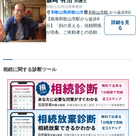
弁護士
約）｜丁寧な報告とスピード
和歌山合同法律事務所
対応で安心をお届けします
和歌山県
和歌山市
和歌山市駅
から徒歩8分
|
【南海和歌山市駅から徒歩8
詳細を見
分】「顔の見える」信頼関係
る
が信条。ご依頼者との信頼関
係を大切にしています。お悩
みのことがございましたら、
まずはご相談ください。適切
な解決策を提案させていただ
きます。
相続に関する診断ツール