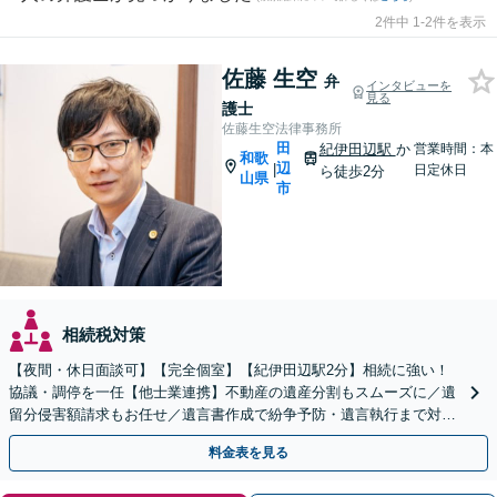
2件中 1-2件を表示
佐藤 生空
弁
インタビューを
見る
護士
佐藤生空法律事務所
田
紀伊田辺駅
か
営業時間：本
和歌
辺
|
日定休日
ら徒歩2分
山県
市
相続税対策
【夜間・休日面談可】【完全個室】【紀伊田辺駅2分】相続に強い！
協議・調停を一任【他士業連携】不動産の遺産分割もスムーズに／遺
留分侵害額請求もお任せ／遺言書作成で紛争予防・遺言執行まで対応
／精神面のサポートも心がけ、依頼者さまの利益獲得へ尽力
料金表を見る