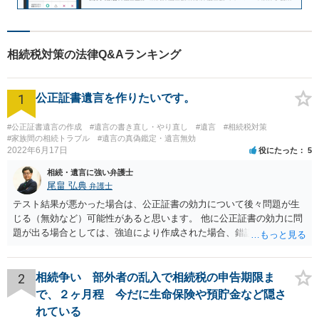
相続税対策の法律Q&Aランキング
1
公正証書遺言を作りたいです。
#公正証書遺言の作成
#遺言の書き直し・やり直し
#遺言
#相続税対策
#家族間の相続トラブル
#遺言の真偽鑑定・遺言無効
2022年6月17日
役にたった
5
相続・遺言に強い弁護士
尾畠 弘典
弁護士
テスト結果が悪かった場合は、公正証書の効力について後々問題が生
じる（無効など）可能性があると思います。 他に公正証書の効力に問
題が出る場合としては、強迫により作成された場合、錯誤（勘違い）
の場合などがあります。 遺言の対象となる財産の多寡などにもよりま
すが、弁護士に作成を依頼する場合は、１０～数十万円程度になるケ
ースが多いと思います。 報酬体系は、弁護士ごとに異なりますので一
2
相続争い 部外者の乱入で相続税の申告期限ま
律の基準はありません。
で、２ヶ月程 今だに生命保険や預貯金など隠さ
れている