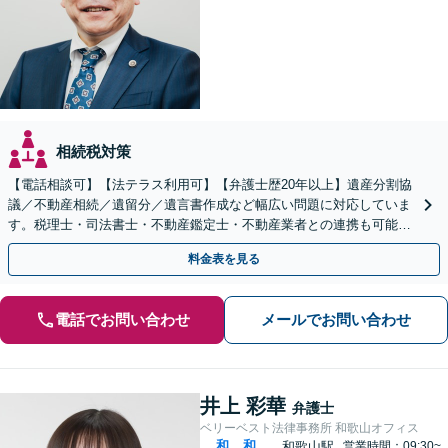
相続税対策
【電話相談可】【法テラス利用可】【弁護士歴20年以上】遺産分割協
議／不動産相続／遺留分／遺言書作成など幅広い問題に対応していま
す。税理士・司法書士・不動産鑑定士・不動産業者との連携も可能。
生前対策をお考えの方はお早めにご相談ください
料金表を見る
電話でお問い合わせ
メールでお問い合わせ
井上 彩華
弁護士
ベリーベスト法律事務所 和歌山オフィス
和
和
和歌山駅
営業時間：09:30~