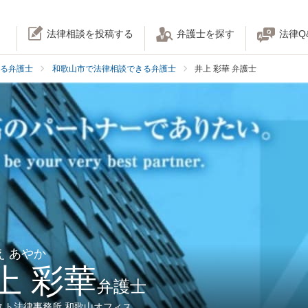
法律相談を投稿する
弁護士を探す
法律Q
る弁護士
和歌山市で法律相談できる弁護士
井上 彩華 弁護士
え あやか
上 彩華
弁護士
スト法律事務所 和歌山オフィス