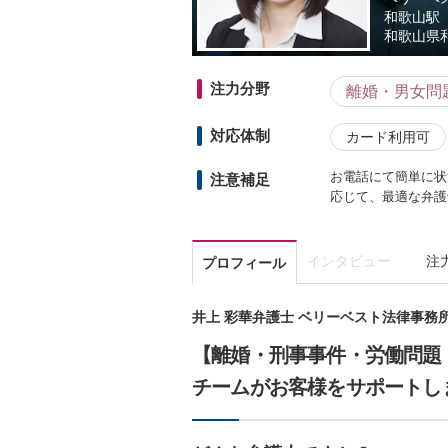
和歌山駅
和歌山県
注力分野
離婚・男女問
対応体制
カード利用可
お電話にて簡単に状
注意補足
応じて、最適な弁護
インタビュー
注
プロフィール
井上 彩華弁護士 ベリーベスト法律事務
【離婚・刑事事件・労働問題
チームがお客様をサポートし