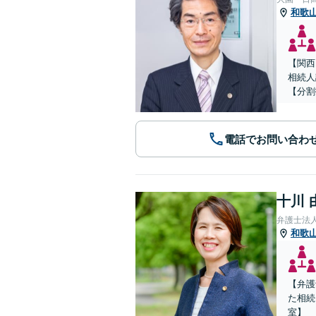
和歌
【関西
相続人
【分割
電話でお問い合わ
十川 
弁護士法
和歌
【弁護
た相続
室】