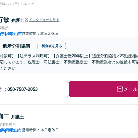
結果について詳しくは
こちら
)
行敏
弁護士
インタビューを見る
事務所
山県
和歌山市
営業時間：本日定休日
|
遺産分割協議
料金表を見る
相談可】【法テラス利用可】【弁護士歴20年以上】遺産分割協議／不動産相
応しています。税理士・司法書士・不動産鑑定士・不動産業者との連携も可
ください
せ
メール
詢二
弁護士
法律事務所
山県
和歌山市
営業時間：本日定休日
|