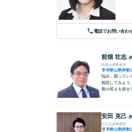
電話でお問い合わ
前畑 壮志
前畑法律事務所
和歌山県
和歌
|
悩み，困ってい
相談してみよう
善の答えを探せ
安田 克己
灯か法律事務所
和歌山県
和歌
|