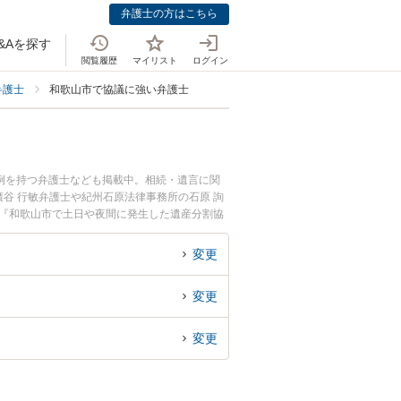
弁護士の方はこちら
&Aを探す
閲覧履歴
マイリスト
ログイン
弁護士
和歌山市で協議に強い弁護士
例を持つ弁護士なども掲載中。相続・遺言に関
谷 行敏弁護士や紀州石原法律事務所の石原 詢
。『和歌山市で土日や夜間に発生した遺産分割協
談無料で遺産分割協議を法律相談できる和歌山市
変更
変更
変更