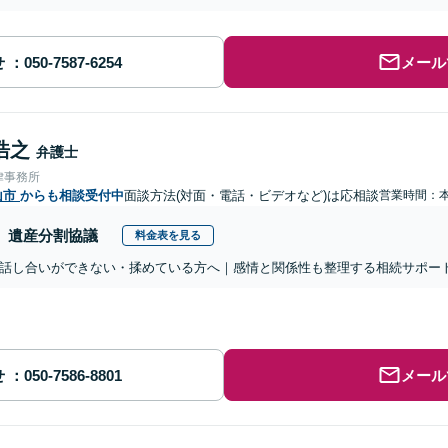
せ
メール
浩之
弁護士
律事務所
山市
からも相談受付中
面談方法(対面・電話・ビデオなど)は応相談
営業時間：
遺産分割協議
料金表を見る
話し合いができない・揉めている方へ｜感情と関係性も整理する相続サポー
せ
メール