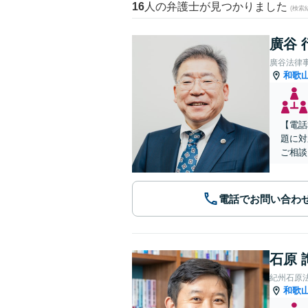
16
人の弁護士が見つかりました
(検索
廣谷 
廣谷法律
和歌
【電話
題に対
ご相談
電話でお問い合わ
石原 
紀州石原
和歌