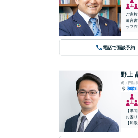
ご家族
遺言書
ッフ在
電話で面談予約
野上 
虎ノ門法
和歌
【年間
お困り
【和歌