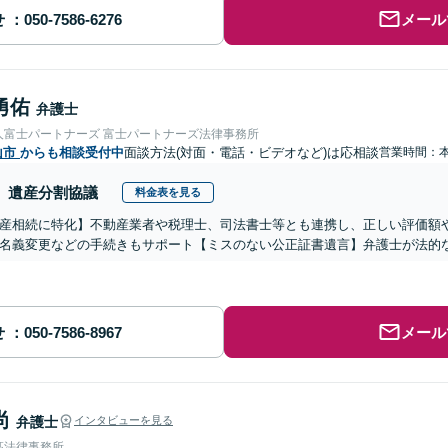
せ
メール
勇佑
弁護士
人富士パートナーズ 富士パートナーズ法律事務所
山市
からも相談受付中
面談方法(対面・電話・ビデオなど)は応相談
営業時間：
遺産分割協議
料金表を見る
産相続に特化】不動産業者や税理士、司法書士等とも連携し、正しい評価額
名義変更などの手続きもサポート【ミスのない公正証書遺言】弁護士が法的
せ
メール
尚
弁護士
インタビューを見る
髙法律事務所