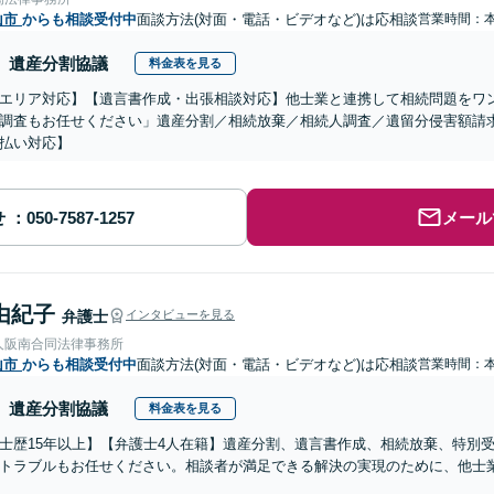
山市
からも相談受付中
面談方法(対面・電話・ビデオなど)は応相談
営業時間：
遺産分割協議
料金表を見る
エリア対応】【遺言書作成・出張相談対応】他士業と連携して相続問題をワ
調査もお任せください」遺産分割／相続放棄／相続人調査／遺留分侵害額請
払い対応】
せ
メール
由紀子
弁護士
インタビューを見る
人阪南合同法律事務所
山市
からも相談受付中
面談方法(対面・電話・ビデオなど)は応相談
営業時間：
遺産分割協議
料金表を見る
士歴15年以上】【弁護士4人在籍】遺産分割、遺言書作成、相続放棄、特別
トラブルもお任せください。相談者が満足できる解決の実現のために、他士