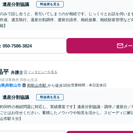
遺産分割協議
料金表を見る
のみで話し合うと、長引いてしまうのが相続です。じっくりとお話を伺いま
作成、遺言執行、遺産分割調停、遺留分請求、相続放棄、相続財産管理など
籍】
メー
晶平
弁護士
インタビューを見る
律経済事務所 和歌山支店
山県
和歌山市
和歌山市駅
から徒歩10分
営業時間：本日定休日
|
遺産分割協議
料金表を見る
約50件の相続問題に対応し、実績豊富です】遺産分割協議・調停／遺留分／
ごとはお任せください。蓄積したノウハウや知見を活かし、スピーディに解決
山市駅５分】