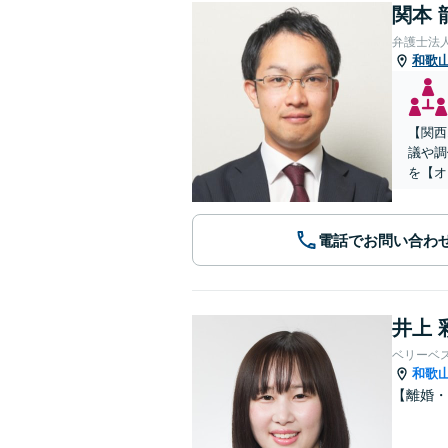
関本 
弁護士法
和歌
【関西
議や調
を【オ
電話でお問い合わ
井上 
ベリーベ
和歌
【離婚・