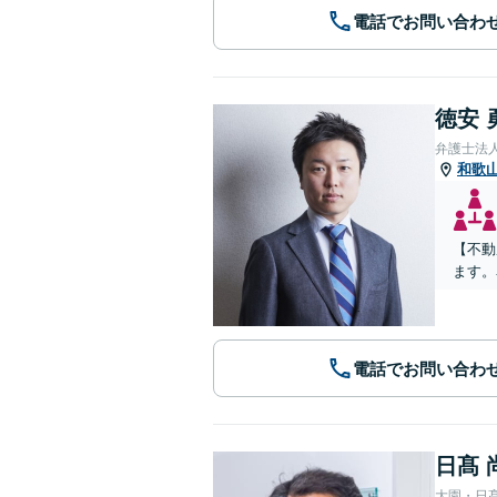
電話でお問い合わ
徳安 
弁護士法
和歌
【不動
ます。
電話でお問い合わ
日髙 
大園・日