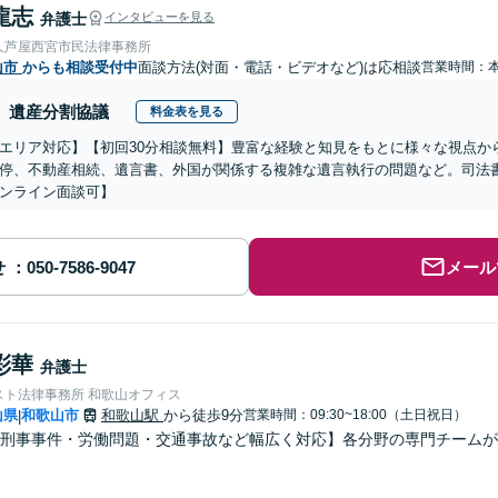
龍志
弁護士
インタビューを見る
人芦屋西宮市民法律事務所
山市
からも相談受付中
面談方法(対面・電話・ビデオなど)は応相談
営業時間：
遺産分割協議
料金表を見る
エリア対応】【初回30分相談無料】豊富な経験と知見をもとに様々な視点か
停、不動産相続、遺言書、外国が関係する複雑な遺言執行の問題など。司法
ンライン面談可】
せ
メール
彩華
弁護士
スト法律事務所 和歌山オフィス
山県
和歌山市
和歌山駅
から徒歩9分
営業時間：09:30~18:00（土日祝日）
|
刑事事件・労働問題・交通事故など幅広く対応】各分野の専門チームが