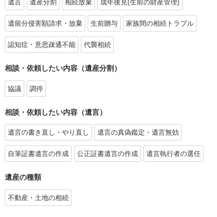
遺言
遺産分割
相続放棄
成年後見(生前の財産管理)
遺留分侵害額請求・放棄
生前贈与
家族間の相続トラブル
認知症・意思疎通不能
代襲相続
相談・依頼したい内容（遺産分割）
協議
調停
相談・依頼したい内容（遺言）
遺言の書き直し・やり直し
遺言の真偽鑑定・遺言無効
自筆証書遺言の作成
公正証書遺言の作成
遺言執行者の選任
遺産の種類
不動産・土地の相続