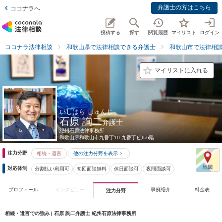
弁護士の方はこちら
ココナラへ
投稿する
探す
閲覧履歴
マイリスト
ログイン
ココナラ法律相談
和歌山県で法律相談できる弁護士
和歌山市で法律相
マイリストに入れる
いしはら しゅんじ
石原 詢二
弁護士
紀州石原法律事務所
和歌山県
和歌山市九番丁10 九番丁ビル6階
注力分野
相続・遺言
他の注力分野を表示
対応体制
分割払い利用可
初回面談無料
休日面談可
夜間面談可
プロフィール
インタビュー
事例紹介
料金表
注力分野
相続・遺言での強み | 石原 詢二弁護士 紀州石原法律事務所