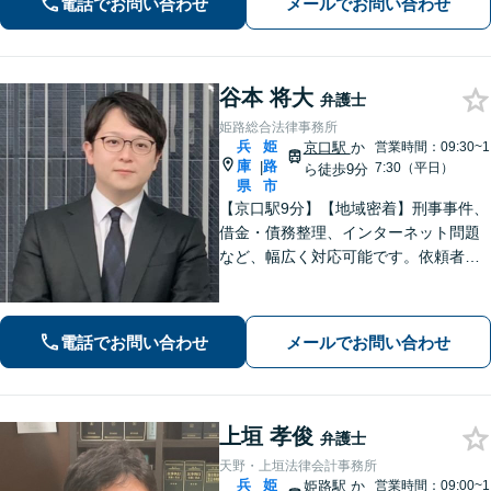
電話でお問い合わせ
メールでお問い合わせ
せ！
谷本 将大
弁護士
姫路総合法律事務所
兵
姫
京口駅
か
営業時間：09:30~1
庫
路
|
7:30（平日）
ら徒歩9分
県
市
【京口駅9分】【地域密着】刑事事件、
借金・債務整理、インターネット問題
など、幅広く対応可能です。依頼者さ
まが抱える苦悩や苦しみにできる限り
寄り添い、丁寧かつ親身に対応いたし
ます。また、問題となっている背景事
電話でお問い合わせ
メールでお問い合わせ
情にも気を配り、根本的な解決を目指
します。
上垣 孝俊
弁護士
天野・上垣法律会計事務所
兵
姫
姫路駅
か
営業時間：09:00~1