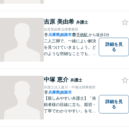
サラ金・クレジット被害】被
害に遭われた方の立場で問題
の解決を図ると共に、よりよ
吉原 美由希
い社会になるためのお力にな
弁護士
ることができればと考えてい
吉原美由希法律事務所
ます。 お気軽にご相談くださ
兵庫県
姫路市
手柄駅
から徒歩1分
|
い。
二人三脚で、一緒によい解決
詳細を見
を見つけていきましょう。ど
る
のような些細なことでも、ま
ずはご相談ください。
中塚 恵介
弁護士
弁護士法人森川・中塚法律事務所
兵庫県
姫路市
|
【親しみやすい弁護士】「依
詳細を見
頼者様の目線に立ち、親切・
る
丁寧でわかりやすい」をモッ
トーにご相談しやすい雰囲気
作りを心がけております。借