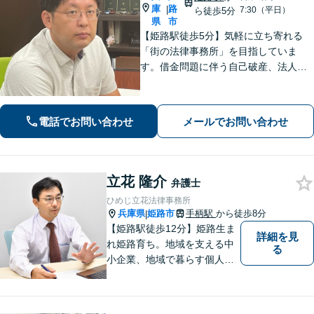
庫
路
|
7:30（平日）
ら徒歩5分
県
市
【姫路駅徒歩5分】気軽に立ち寄れる
「街の法律事務所」を目指していま
す。借金問題に伴う自己破産、法人破
産/離婚調停や親権、不貞の慰謝料請求
などの実績多数！困っている人の声に
しっかり耳を傾けサポートいたしま
電話でお問い合わせ
メールでお問い合わせ
す。【初回相談無料】【個室対応】
立花 隆介
弁護士
ひめじ立花法律事務所
兵庫県
姫路市
手柄駅
から徒歩8分
|
【姫路駅徒歩12分】姫路生ま
詳細を見
れ姫路育ち。地域を支える中
る
小企業、地域で暮らす個人に
とって、頼れるパートナーを
目指します。一般民事から企
業法務、刑事事件の被害者救