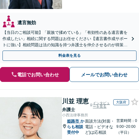
遺言無効
【当日のご相談可能】「親族で揉めている」「有効性のある遺言書を
作成したい」相続に関する問題はお任せください【遺言書作成サポー
トに強い】相続問題は法の知識を持つ弁護士を仲介させるのが得策で
す。【完全個室で安心】終活のご準備をしっかり対応
料金表を見る
電話でお問い合わせ
メールでお問い合わせ
川並 理恵
大阪府
インタビュ
ーを見る
弁護士
小西法律事務所
営業時間：0
姫路市
か
面談方法(対面・
らも相談
電話・ビデオな
9:00~20:00
受付中
ど)は応相談
（平日）