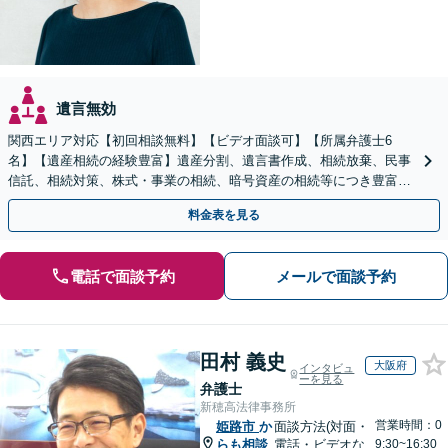
遺言無効
関西エリア対応【初回相談無料】【ビデオ面談可】【所属弁護士6
名】【遺産相続の経験豊富】遺産分割、遺言書作成、相続放棄、民事
信託、相続対策、株式・事業の相続、暗号資産の相続等につき豊富な
対応実績。【バリアフリー】【完全個室対応】
料金表を見る
電話で面談予約
メールで面談予約
田村 義史
大阪府
インタビュ
ーを見る
弁護士
新穂高法律事務所
営業時間：0
姫路市
か
面談方法(対面・
らも相談
電話・ビデオな
9:30~16:30