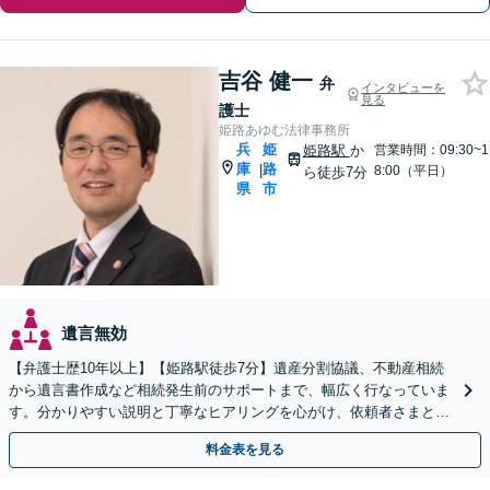
吉谷 健一
弁
インタビューを
見る
護士
姫路あゆむ法律事務所
兵
姫
姫路駅
か
営業時間：09:30~1
庫
路
|
8:00（平日）
ら徒歩7分
県
市
遺言無効
【弁護士歴10年以上】【姫路駅徒歩7分】遺産分割協議、不動産相続
から遺言書作成など相続発生前のサポートまで、幅広く行なっていま
す。分かりやすい説明と丁寧なヒアリングを心がけ、依頼者さまと一
緒に最適な解決策を模索してまいります。
料金表を見る