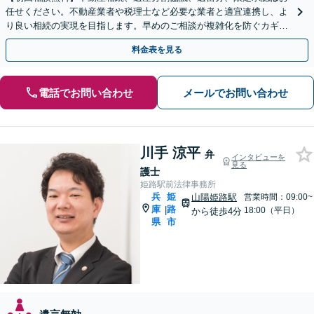
任せください。不動産業者や税理士など必要な業者と適宜連携し、よ
り良い相続の実現を目指します。早めのご相談が複雑化を防ぐカギと
なります【夜間／休日相談可】
料金表を見る
電話でお問い合わせ
メールでお問い合わせ
川手 涼平
弁
インタビューを
見る
護士
姫路駅前法律事務所
兵
姫
山陽姫路駅
営業時間：09:00~
庫
路
|
18:00（平日）
から徒歩4分
県
市