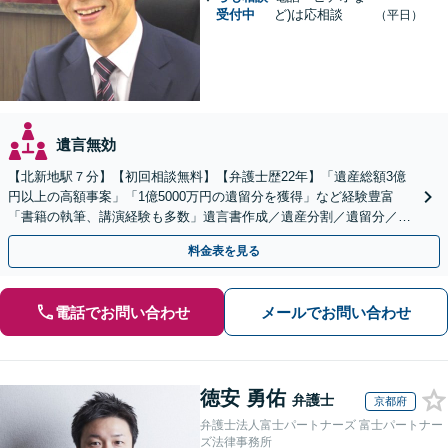
受付中
ど)は応相談
（平日）
遺言無効
【北新地駅７分】【初回相談無料】【弁護士歴22年】「遺産総額3億
円以上の高額事案」「1億5000万円の遺留分を獲得」など経験豊富
「書籍の執筆、講演経験も多数」遺言書作成／遺産分割／遺留分／相
続放棄など【休日・夜間面談可】【完全個室対応】
料金表を見る
電話でお問い合わせ
メールでお問い合わせ
徳安 勇佑
弁護士
京都府
弁護士法人富士パートナーズ 富士パートナー
ズ法律事務所