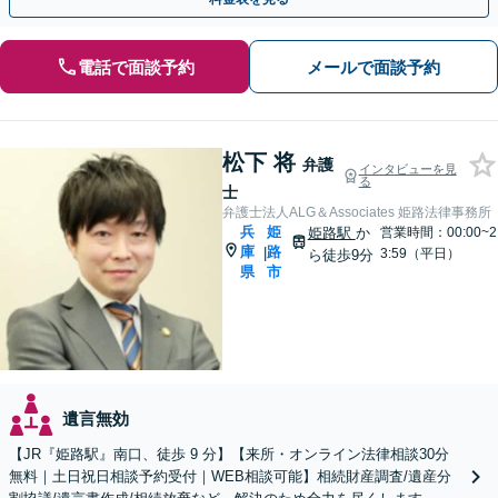
電話で面談予約
メールで面談予約
松下 将
弁護
インタビューを見
る
士
弁護士法人ALG＆Associates 姫路法律事務所
兵
姫
姫路駅
か
営業時間：00:00~2
庫
路
|
3:59（平日）
ら徒歩9分
県
市
遺言無効
【JR『姫路駅』南口、徒歩 9 分】【来所・オンライン法律相談30分
無料｜土日祝日相談予約受付｜WEB相談可能】相続財産調査/遺産分