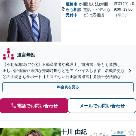
営業時間：0
姫路市
か
面談方法(対面・
らも相談
電話・ビデオな
9:00~19:00
受付中
ど)は応相談
（平日）
遺言無効
【不動産相続に特化】不動産業者や税理士、司法書士等とも連携し、
正しい評価額や適切な売却時期などをアドバイスします。名義変更な
どの手続きもサポート【ミスのない公正証書遺言】弁護士が法的な観
点から遺言書を作成します。
料金表を見る
電話でお問い合わせ
メールでお問い合わせ
十川 由紀
大阪府
インタビュ