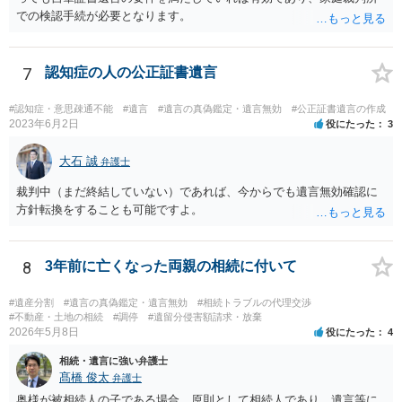
での検認手続が必要となります。
7
認知症の人の公正証書遺言
#認知症・意思疎通不能
#遺言
#遺言の真偽鑑定・遺言無効
#公正証書遺言の作成
2023年6月2日
役にたった
3
大石 誠
弁護士
裁判中（まだ終結していない）であれば、今からでも遺言無効確認に
方針転換をすることも可能ですよ。
8
3年前に亡くなった両親の相続に付いて
#遺産分割
#遺言の真偽鑑定・遺言無効
#相続トラブルの代理交渉
#不動産・土地の相続
#調停
#遺留分侵害額請求・放棄
2026年5月8日
役にたった
4
相続・遺言に強い弁護士
髙橋 俊太
弁護士
奥様が被相続人の子である場合、原則として相続人であり、遺言等に