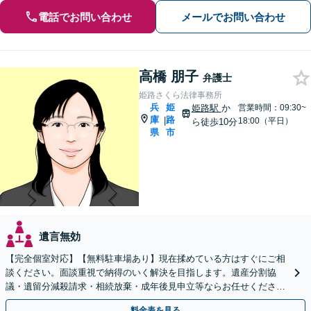
電話でお問い合わせ
メールでお問い合わせ
高橋 朋子
弁護士
姫路さくら法律事務所
兵
姫
姫路駅
か
営業時間：09:30~
庫
路
|
18:00（平日）
ら徒歩10分
県
市
遺言無効
【完全個室対応】【無料駐車場あり】現在揉めている方はすぐにご相
談ください。面談重視で納得のいく解決を目指します。遺産分割協
議・遺留分減殺請求・相続放棄・成年後見申立等ならお任せくださ
い。まずは事務所での面談にお越しください。
料金表を見る