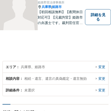
なことでもお気軽にご相談く
姫路野里法律事務所
ださい。
兵庫県
姫路市
|
【初回相談無料】【夜間休日
詳細を見
対応可】【元裁判官】姫路市
る
の弁護士です。裁判官任官２
０年で培った経験を生かした
弁護を展開します。ぜひ一度
ご相談ください。
エリア
兵庫県、姫路市
変更
相談内容
相続・遺言、遺言の真偽鑑定・遺言無効
変更
詳細条件
未選択
変更