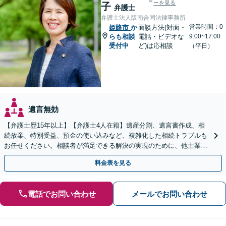
ーを見る
子
弁護士
弁護士法人阪南合同法律事務所
営業時間：0
姫路市
か
面談方法(対面・
らも相談
電話・ビデオな
9:00~17:00
受付中
ど)は応相談
（平日）
遺言無効
【弁護士歴15年以上】【弁護士4人在籍】遺産分割、遺言書作成、相
続放棄、特別受益、預金の使い込みなど、複雑化した相続トラブルも
お任せください。相談者が満足できる解決の実現のために、他士業と
連携し最善を尽くします【完全個室】
料金表を見る
電話でお問い合わせ
メールでお問い合わせ