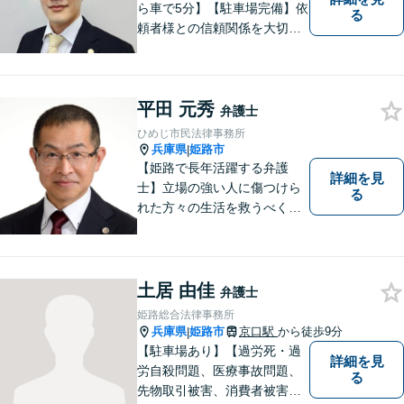
ら車で5分】【駐車場完備】依
る
頼者様との信頼関係を大切
に、地元に根ざした弁護士と
して活動しています。個人の
方・企業の方、双方からご相
平田 元秀
談をお受けしております。離
弁護士
婚・借金問題・交通事故・企
ひめじ市民法律事務所
業法務など幅広く対応してい
兵庫県
姫路市
|
ます。
【姫路で長年活躍する弁護
詳細を見
士】立場の強い人に傷つけら
る
れた方々の生活を救うべく、
日々邁進しております。弁護
団事件にも精力的に取り組む
弁護士。お困りごとはなんで
もご相談ください。二人三脚
土居 由佳
弁護士
で平穏な生活を取り戻しまし
姫路総合法律事務所
ょう。【Zoom・電話相談O
兵庫県
姫路市
京口駅
から徒歩9分
|
K】
【駐車場あり】【過労死・過
詳細を見
労自殺問題、医療事故問題、
る
先物取引被害、消費者被害、