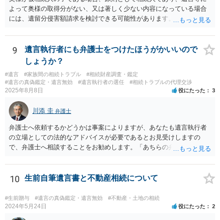
よって奥様の取得分がない、又は著しく少ない内容になっている場合
には、遺留分侵害額請求を検討できる可能性があります。ただし、
「相続は３年以内」という説明は、遺留分そのものではなく、相続登
記の義務化に関する説明と混同されている可能性があります。相続登
記については、不動産を相続で取得したことを知った日から３年以内
9
遺言執行者にも弁護士をつけたほうがかいいので
に申請する義務があります。一方、遺留分侵害額請求は、相続開始お
しょうか？
よび遺留分を侵害する贈与・遺贈があったことを知った時から１年で
#遺言
#家族間の相続トラブル
#相続財産調査・鑑定
時効にかかります。また、相続開始から１０年が経過すると、認識の
#遺言の真偽鑑定・遺言無効
#遺言執行者の選任
#相続トラブルの代理交渉
有無にかかわらず行使できなくなります。 奥様がご両親の死亡を最近
2025年8月8日
役にたった
3
まで知らなかったのであれば、少なくとも「知った時から１年」の時
効がいつから進むかは慎重に検討する必要があります。ただし、死亡
川添 圭
弁護士
から３年が経過しているとのことですので、早急に戸籍、遺言の有
無、不動産登記、遺産分割協議書の有無を確認した方がよいでしょ
弁護士へ依頼するかどうかは事案によりますが、あなたも遺言執行者
う。特に、お姉様側だけで不動産名義を変更している場合、遺言があ
の立場としての法的なアドバイスが必要であるとお見受けしますの
ったのか、遺産分割協議書が作成されているのか、奥様の署名押印が
で、弁護士へ相談することをお勧めします。「あちらの弁護士」（元
あるのかが重要です。奥様が何も署名していないのであれば、遺留分
嫁と娘の弁護士のことでしょうか）へ聴いても、自分に有利な主張や
以前に、法定相続分や遺産分割未了の問題として整理すべき場合もあ
誘導しかしてこないと思います。
ります。 奥様において戸籍謄本、不動産登記簿、固定資産評価証明
10
生前自筆遺言書と不動産相続について
書、遺言書の有無等を確認し、弁護士に個別に相談した方がよいと思
われます。
#生前贈与
#遺言の真偽鑑定・遺言無効
#不動産・土地の相続
2024年5月24日
役にたった
2