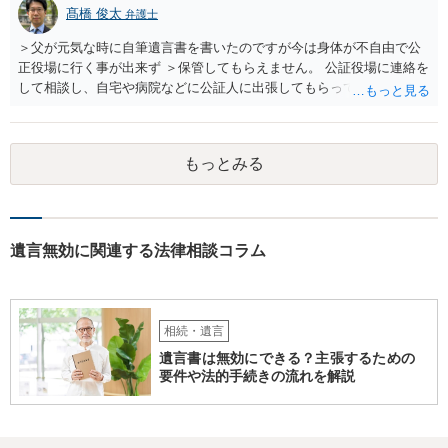
髙橋 俊太
弁護士
＞父が元気な時に自筆遺言書を書いたのですが今は身体が不自由で公
正役場に行く事が出来ず ＞保管してもらえません。 公証役場に連絡を
して相談し、自宅や病院などに公証人に出張してもらって公正証書を
作成するという方法もあります。また、相談して証人を用意してもら
うことも可能です。 ＞不動産名義を父から母に名義変更しておいた方
がいいのではと考えていますがどう思いますか？ 詳細が不明であり何
もっとみる
とも言えないのですが、遺言内容との関わりもあると思いますので、
弁護士に事情等を説明して個別に相談した方がよいように思います。
遺言無効に関連する法律相談コラム
相続・遺言
遺言書は無効にできる？主張するための
要件や法的手続きの流れを解説