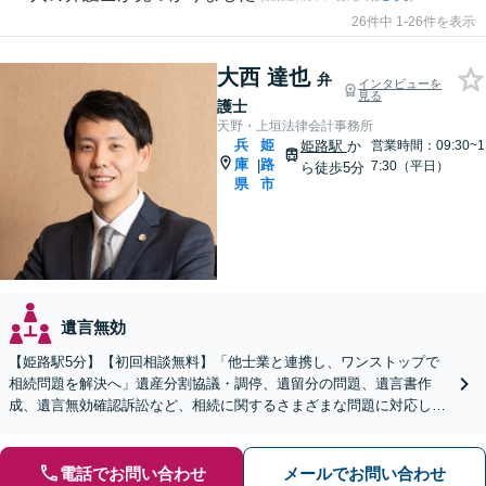
26件中 1-26件を表示
大西 達也
弁
インタビューを
見る
護士
天野・上垣法律会計事務所
兵
姫
姫路駅
か
営業時間：09:30~1
庫
路
|
7:30（平日）
ら徒歩5分
県
市
遺言無効
【姫路駅5分】【初回相談無料】「他士業と連携し、ワンストップで
相続問題を解決へ」遺産分割協議・調停、遺留分の問題、遺言書作
成、遺言無効確認訴訟など、相続に関するさまざまな問題に対応して
います。「事業承継もご相談ください」【休日・夜間相談可】
電話でお問い合わせ
メールでお問い合わせ