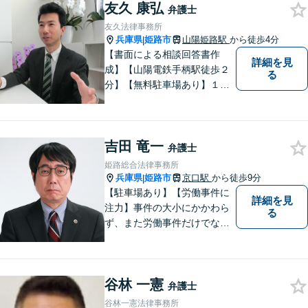
友久 康弘
済など幅広い問題に積極的に
弁護士
取り組みます。お気軽にご相
友久法律事務所
談ください。
兵庫県
姫路市
山陽姫路駅
から徒歩4分
|
【書面による相談回答書作
詳細を見
成】【山陽電鉄手柄駅徒歩２
る
分】【無料駐車場あり】１歩
踏み出すために、１人で抱え
込まずにご相談ください。
吉田 竜一
弁護士
姫路総合法律事務所
兵庫県
姫路市
京口駅
から徒歩9分
|
【駐車場あり】【労働事件に
詳細を見
注力】事件の大小にかかわら
る
ず、また労働事件だけでなく
全ての事件について、引き受
けた事件は依頼者の目線で依
頼者とともに頑張っていきた
谷林 一憲
いと考えています。 お気軽に
弁護士
ご相談ください。
谷林一憲法律事務所