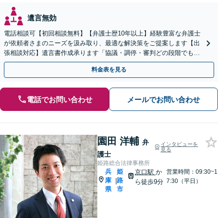
遺言無効
電話相談可【初回相談無料】【弁護士歴10年以上】経験豊富な弁護士
が依頼者さまのニーズを汲み取り、最適な解決策をご提案します【出
張相談対応】遺言書作成承ります「協議・調停・審判どの段階でも相
談OK」【分割・後払い利用可】【ビデオ面談あり】
料金表を見る
電話でお問い合わせ
メールでお問い合わせ
園田 洋輔
弁
インタビューを
見る
護士
姫路総合法律事務所
兵
姫
京口駅
か
営業時間：09:30~1
庫
路
|
7:30（平日）
ら徒歩9分
県
市