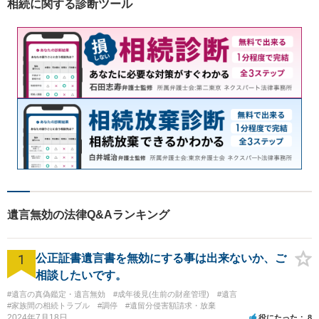
相続に関する診断ツール
遺言無効の法律Q&Aランキング
1
公正証書遺言書を無効にする事は出来ないか、ご
相談したいです。
#遺言の真偽鑑定・遺言無効
#成年後見(生前の財産管理)
#遺言
#家族間の相続トラブル
#調停
#遺留分侵害額請求・放棄
2024年7月18日
役にたった
8