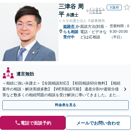
三津谷 周
大阪府
インタビュ
ーを見る
平
弁護士
ミカタ弁護士法人 大阪事務所
営業時間：0
姫路市
か
面談方法(対面・
らも相談
電話・ビデオな
9:30~20:00
受付中
ど)は応相談
（平日）
遺言無効
＜相続に強い弁護士＞【全国相談対応】【初回相談60分無料】【相続
案件の相談・解決実績多数】【WEB面談可能】 遺産分割や遺留分侵
害など数多くの相続問題の相談を受け解決に導いてきました。また、
過去に１００件超の遺言作成のお手伝いをしました。
料金表を見る
電話で面談予約
メールでお問い合わせ