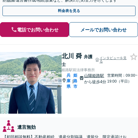
割協議/遺言書作成/相続放棄など、解決のため全力を尽くします
料金表を見る
電話でお問い合わせ
メールでお問い合わせ
北川 舜
弁護
インタビューを見
る
士
姫路駅前法律事務所
兵
姫
山陽姫路駅
営業時間：09:00~
庫
路
|
19:00（平日）
から徒歩4分
県
市
遺言無効
【初回相談無料】不動産相続、遺産分割協議、遺留分、限定承認はお