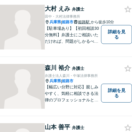
金問題や離婚問題など自分で
はどうにもならないと思える
大村 えみ
弁護士
事でも、弁護士に相談するこ
田中・大村法律事務所
とでスムーズな解決に繋がる
兵庫県
姫路市
姫路駅
から徒歩10分
|
ことがあります。
【駐車場あり】【初回相談30
詳細を見
分無料】弁護士にご相談いた
る
だければ、問題がしかるべき
方向に向かうよう、全力でサ
ポートさせていただきます。
もし法律問題でお困りでした
森川 裕介
ら、お早めに弁護士にご相談
弁護士
ください。
弁護士法人森川・中塚法律事務所
兵庫県
姫路市
|
【幅広い分野に対応】親しみ
詳細を見
やすく、気軽に相談できる法
る
律のプロフェッショナルとし
て、日々精進しております。
あなたの法律のパートナーと
して、解決への第一歩を全力
でサポートいたします。些細
山本 善平
弁護士