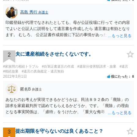
高島 秀行
弁護士
印鑑登録が代理でなされたとしても、母が公証役場に行って その内容
でよいと公証人に説明をして遺言書を作成したら 遺言書は有効となり
ます。 むしろ、 公正証書作成前後に下記の事情があったことが証明で
きれば判断能力がなく 無効だったと主張することが可能です。 翌年1
月に携帯が新しくなった母からの第一声は「ここにいたら殺される」
「面会に来てくれ」で、長男に聞くと「面会は出来ない。俺は携帯電
2
夫に遺産相続をさせたくないです。
話の使い方を教える為に会っている」「母の話は聞かなくて良い」と
電話が切れました。その後の電話でも「食事に毒が入っている」「体
#家族間の相続トラブル
#自筆証書遺言の作成
#遺留分侵害額請求・放棄
#遺言
にチップが埋められている」等、おかしかったです。 当時の診療記
#相続放棄
#遺言の真偽鑑定・遺言無効
2022年3月1日
役にたった
8
録、介護認定の資料、介護記録を取得して 弁護士に面談で相談された
方がよいと思います。
匿名B
弁護士
あなたのお考えが実現できるかどうかは、民法８９２条の「廃除」の
請求を家庭裁判所で認めてもらえるかどうか、です。「廃除」の理由
となる事実関係は、「虐待」をうけたか、「重大な侮辱」を受けた
か、推定相続人たる夫に「その他著しい非行」があったか否かです。
「廃除」は遺言でも可能です（民法８９３条）。 弁護士に具体的な事
情を話して相談して、「廃除」が可能か、実際に法律相談を受けるこ
3
提出期限を守らないのは良くあること？
とをお勧めします。