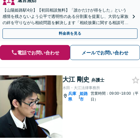
遺言無効
【山陽姫路駅4分】【初回相談無料】「誰かだけが得をした」という
感情を残さないよう公平で透明性のある分割案を提案し、大切な家族
の絆を守りながら相続問題を解決します「相続放棄に関する相談可」
「大切な人へ想いを遺す遺言書の作成」【完全個室相談】
料金表を見る
電話でお問い合わせ
メールでお問い合わせ
大江 剛史
弁護士
水田・大江法律事務所
兵庫
姫路
営業時間：09:00~18:00（平
|
県
市
日）