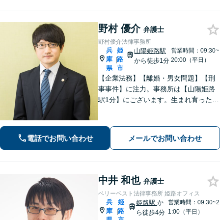
野村 優介
弁護士
野村優介法律事務所
兵
姫
山陽姫路駅
営業時間：09:30~
庫
路
|
20:00（平日）
から徒歩1分
県
市
【企業法務】【離婚・男女問題】【刑
事事件】に注力。事務所は【山陽姫路
駅1分】にございます。生まれ育った故
郷であることから、姫路エリア・播磨
地域の皆様の困りごとを解決していき
たいと考えています。【電話相談可
電話でお問い合わせ
メールでお問い合わせ
能】お気軽にご相談ください。
中井 和也
弁護士
ベリーベスト法律事務所 姫路オフィス
兵
姫
姫路駅
か
営業時間：09:30~2
庫
路
|
1:00（平日）
ら徒歩4分
県
市