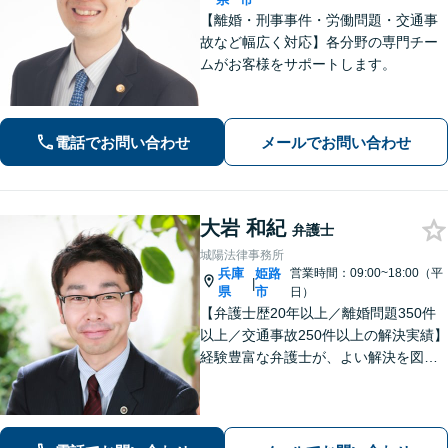
【離婚・刑事事件・労働問題・交通事
故など幅広く対応】各分野の専門チー
ムがお客様をサポートします。
電話でお問い合わせ
メールでお問い合わせ
大岩 和紀
弁護士
城陽法律事務所
兵庫
姫路
営業時間：09:00~18:00（平
|
県
市
日）
【弁護士歴20年以上／離婚問題350件
以上／交通事故250件以上の解決実績】
経験豊富な弁護士が、よい解決を図り
ます。不貞・暴力など離婚原因がない
事案でも離婚成立に至った事案を多数
経験【女性の離婚初回相談無料】交通
事故／借金・債務整理のご相談もお任