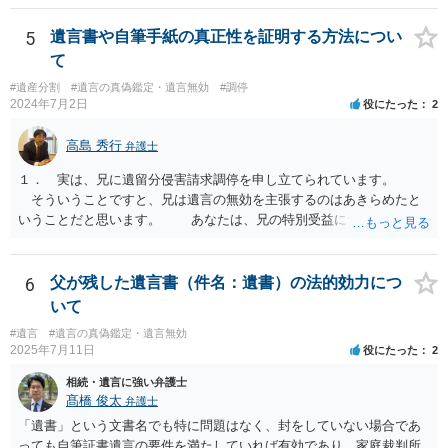
すが、弁護士に作成を依頼する場合は、１０～数十万円程度になるケ
ースが多いと思います。 報酬体系は、弁護士ごとに異なりますので一
5
遺言書や自筆手紙の真正性を証明する方法につい
律の基準はありません。
て
#遺産分割
#遺言の真偽鑑定・遺言無効
#調停
2024年7月2日
役にたった
2
高島 秀行
弁護士
１． 実は、兄に遺留分侵害請求調停を申し立てられています。
そういうことですと、兄は遺言の無効を主張するのはあきらめたと
いうことだと思います。 あなたは、兄の特別受益について立証し
て、遺留分の問題を解決すればよいと思います。 弁護士に面談で
詳しい事情を話して相談された方がよいと思います。
6
父が残した遺言書（件名：遺書）の法的効力につ
いて
#遺言
#遺言の真偽鑑定・遺言無効
2025年7月11日
役にたった
2
相続・遺言に強い弁護士
髙橋 俊太
弁護士
「遺書」という文書名でも特に問題はなく、封をしていない場合であ
っても自筆証書遺言の要件を満たしていれば有効であり、家庭裁判所