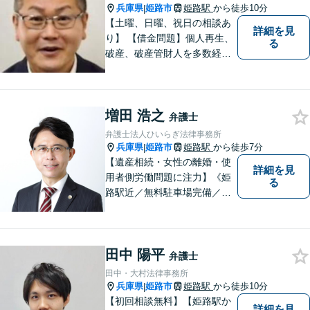
兵庫県
姫路市
姫路駅
から徒歩10分
|
【土曜、日曜、祝日の相談あ
詳細を見
り】 【借金問題】個人再生、
る
破産、破産管財人を多数経
験。 最長２年の分割払いも可
能です。分割払いでも受任後
直ちに受任通知を送付しま
増田 浩之
す。 【交通事故】後遺障害の
弁護士
認定を獲得した事案を多数経
弁護士法人ひいらぎ法律事務所
験。
兵庫県
姫路市
姫路駅
から徒歩7分
|
【遺産相続・女性の離婚・使
詳細を見
用者側労働問題に注力】《姫
る
路駅近／無料駐車場完備／最
短即日相談》兵庫・姫路で累
計4000件超の相談実績／調停
委員在籍／無料相談を実施中
田中 陽平
弁護士
田中・大村法律事務所
兵庫県
姫路市
姫路駅
から徒歩10分
|
【初回相談無料】【姫路駅か
詳細を見