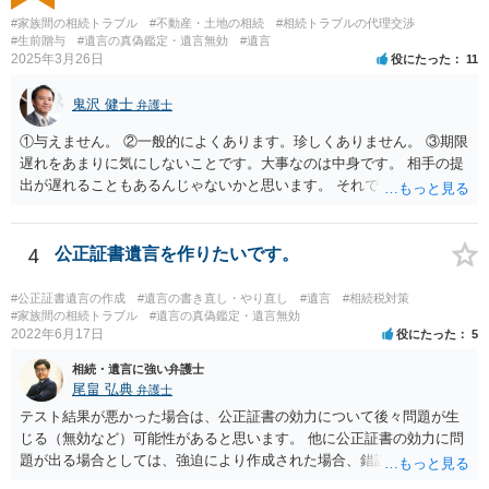
#家族間の相続トラブル
#不動産・土地の相続
#相続トラブルの代理交渉
#生前贈与
#遺言の真偽鑑定・遺言無効
#遺言
2025年3月26日
役にたった
11
鬼沢 健士
弁護士
①与えません。 ②一般的によくあります。珍しくありません。 ③期限
遅れをあまりに気にしないことです。大事なのは中身です。 相手の提
出が遅れることもあるんじゃないかと思います。 それでもあなた有利
にはなりません。
4
公正証書遺言を作りたいです。
#公正証書遺言の作成
#遺言の書き直し・やり直し
#遺言
#相続税対策
#家族間の相続トラブル
#遺言の真偽鑑定・遺言無効
2022年6月17日
役にたった
5
相続・遺言に強い弁護士
尾畠 弘典
弁護士
テスト結果が悪かった場合は、公正証書の効力について後々問題が生
じる（無効など）可能性があると思います。 他に公正証書の効力に問
題が出る場合としては、強迫により作成された場合、錯誤（勘違い）
の場合などがあります。 遺言の対象となる財産の多寡などにもよりま