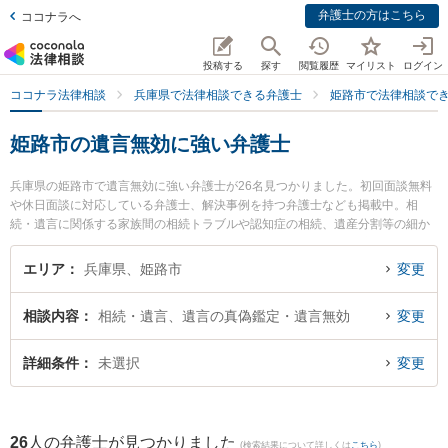
弁護士の方はこちら
ココナラへ
投稿する
探す
閲覧履歴
マイリスト
ログイン
ココナラ法律相談
兵庫県で法律相談できる弁護士
姫路市で法律相談で
姫路市の遺言無効に強い弁護士
兵庫県の姫路市で遺言無効に強い弁護士が26名見つかりました。初回面談無料
や休日面談に対応している弁護士、解決事例を持つ弁護士なども掲載中。相
続・遺言に関係する家族間の相続トラブルや認知症の相続、遺産分割等の細か
な分野での絞り込み検索もでき便利です。特に天野・上垣法律会計事務所の大
西 達也弁護士や姫路あゆむ法律事務所の吉谷 健一弁護士、姫路さくら法律事務
エリア
兵庫県、姫路市
変更
所の高橋 朋子弁護士のプロフィール情報や弁護士費用、強みなどが注目されて
います。『姫路市で土日や夜間に発生した遺言無効のトラブルを今すぐに弁護
相談内容
相続・遺言、遺言の真偽鑑定・遺言無効
変更
士に相談したい』『遺言無効のトラブル解決の実績豊富な近くの弁護士を検索
したい』『初回相談無料で遺言無効を法律相談できる姫路市内の弁護士に相談
予約したい』などでお困りの相談者さんにおすすめです。
詳細条件
未選択
変更
26
人の弁護士が見つかりました
(検索結果について詳しくは
こちら
)