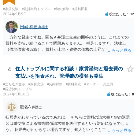
#家賃交渉
#賃貸契約トラブル
#契約解除
#賃料回収
2024年9月9日
役にたった
12
田嶋 祥宏
弁護士
一方的な貸主ですね。匿名Ａ弁護士先生の回答のように、これまでの
賃料を支払い続けることで問題ありません。 補足しますと、法律上
（借地借家法32条）、賃料が土地・建物の価格の上昇などの経済事情
の変動や、近隣の同種建物の賃料と比較して「不相当となったとき」
は、「契約条件にかかわらず」、当事者は賃料の増減を請求できる、
とされています。 「不相当」かどうかは、貸主から、近隣相場の上昇
4
住人トラブルに関する相談：家賃滞納と退去費の
を示す同種賃貸物件の根拠資料などを提示してもらわないと判断でき
支払いを拒否され、管理鍵の横領も発生
ませんよね。ご相談者様のケースでは、こうした資料が示されていな
#立ち退き交渉
#家賃交渉
#契約解除
#賃料回収
#オーナー・売主側
いと思われることと、１０％が相当がどうかが分からないので、「不
#賃貸契約トラブル
相当」という判断ができないから賃料増額には応じないという主張が
2024年5月18日
役にたった
8
できます。 なお、賃貸借契約書には「家賃の変更は貸主・借主間の合
意の上で行う」という特約があるとのことですが、最高裁判例（S56.
匿名A
弁護士
4.20）では、このような特約があっても協議を経ない増額請求も有効
とされているため（本当に賃料が不相当であれば特約に拘束されるの
転居先がわかっているのであれば、 そちらに賃料の請求書と鍵の返還
は不合理だからという考え方です。「契約条件にかかわらず」とはそ
又は鍵交換による損害賠償請求書を送付するという対応になるでしょ
ういう意味です。）、契約違反だから増額には応じないという理論で
う。 転居先がわからない場合ですが、知人ということで、連絡がつく
はなく、上記のとおり、「不相当」かどうかが判断できないから、と
のであれば、そちらに連絡をしてという形ですが、知人間ということ