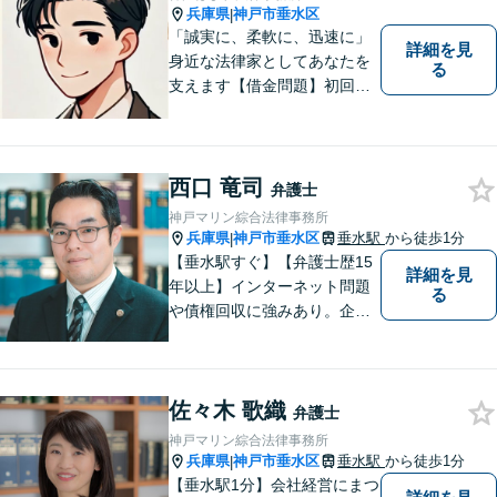
兵庫県
神戸市垂水区
|
「誠実に、柔軟に、迅速に」
詳細を見
身近な法律家としてあなたを
る
支えます【借金問題】初回相
談無料／法テラスOK。丁寧な
説明で納得感ある解決を【相
続問題】生前対策から相続発
生後の手続き・トラブル対応
西口 竜司
弁護士
までワンストップで対応【オ
神戸マリン綜合法律事務所
ンライン面談OK】
兵庫県
神戸市垂水区
垂水駅
から徒歩1分
|
【垂水駅すぐ】【弁護士歴15
詳細を見
年以上】インターネット問題
る
や債権回収に強みあり。企業
ならではの困りごとまで幅広
く対応。女性弁護士も在籍し
ているため、男性弁護士に話
佐々木 歌織
しづらくてもご安心くださ
弁護士
い。【分割払いOK】【休日・
神戸マリン綜合法律事務所
夜間面談・ビデオ面談可】
兵庫県
神戸市垂水区
垂水駅
から徒歩1分
|
【垂水駅1分】会社経営にまつ