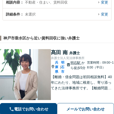
相談内容
不動産・住まい、賃料回収
変更
詳細条件
未選択
変更
神戸市垂水区から近い賃料回収に強い弁護士
髙田 南
弁護士
弁護士法人筧法律事務所
兵
明
明石駅
か
営業時間：09:00~1
庫
石
|
8:00（平日）
ら徒歩5分
県
市
【離婚・借金問題は初回相談無料】40
年にわたり、地域に根差し、寄り添っ
てきた法律事務所です。【離婚問題】
女性弁護士・スタッフ在籍/離婚後の将
来を見据えて最善の解決を目指します
【借金問題】受任から申し立てまでス
電話でお問い合わせ
メールでお問い合わせ
ピーディーに対応いたします【明石駅7