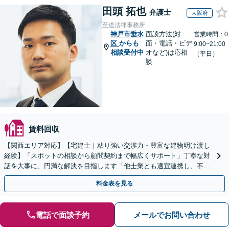
田頭 拓也
弁護士
大阪府
至道法律事務所
神戸市垂水
面談方法(対
営業時間：0
区
からも
面・電話・ビデ
9:00~21:00
相談受付中
オなど)は応相
（平日）
談
賃料回収
【関西エリア対応】【宅建士｜粘り強い交渉力・豊富な建物明け渡し
経験】「スポットの相談から顧問契約まで幅広くサポート」丁寧な対
話を大事に、円満な解決を目指します「他士業とも適宜連携し、不動
産経営者さまに法的観点から戦略的なアドバイスを提供」
料金表を見る
電話で面談予約
メールでお問い合わせ