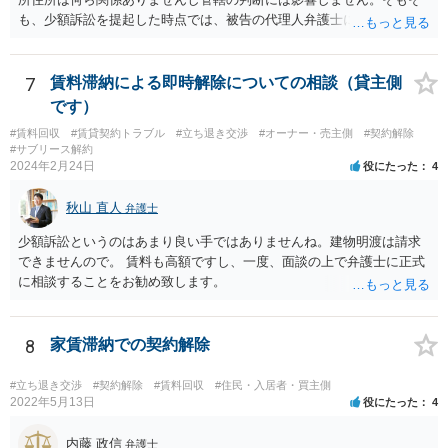
弁護士が依頼を受ければ代わりに裁判所とのやりとりを行うことが可
も、少額訴訟を提起した時点では、被告の代理人弁護士には民事訴訟
能です。双方に弁護士がついていればウェブ会議で裁判を実施する場
法の訴訟代理人としての地位はまだないからです。
合もあるでしょう。 ただし、ご本人さんも同行してもらう必要が和解
協議の場合だとあると思います。
7
賃料滞納による即時解除についての相談（貸主側
です）
#賃料回収
#賃貸契約トラブル
#立ち退き交渉
#オーナー・売主側
#契約解除
#サブリース解約
2024年2月24日
役にたった
4
秋山 直人
弁護士
少額訴訟というのはあまり良い手ではありませんね。建物明渡は請求
できませんので。 賃料も高額ですし、一度、面談の上で弁護士に正式
に相談することをお勧め致します。
8
家賃滞納での契約解除
#立ち退き交渉
#契約解除
#賃料回収
#住民・入居者・買主側
2022年5月13日
役にたった
4
内藤 政信
弁護士