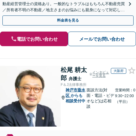
動産経営管理士の資格あり。一般的なトラブルはもちろん不動産売買
／所有者不明の不動産／地主さまのお悩みにも親身になって対応しま
す【夜間・休日の相談可】
料金表を見る
電話でお問い合わせ
メールでお問い合わせ
松尾 耕太
大阪府
インタビュ
ーを見る
郎
弁護士
F＆J法律事務所
神戸市垂水
面談方法(対
営業時間：0
区
からも
面・電話・ビデ
9:30~22:00
相談受付中
オなど)は応相
（平日）
談