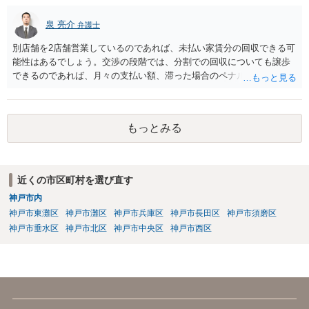
泉 亮介
弁護士
別店舗を2店舗営業しているのであれば、未払い家賃分の回収できる可
能性はあるでしょう。交渉の段階では、分割での回収についても譲歩
できるのであれば、月々の支払い額、滞った場合のペナルティ等を定
め合意書を交わしておくと良いでしょう。 まず内容証明と裁判外交渉
で行い、相手方の対応次第では訴訟を検討するという形の方が、交渉
で解決した場合弁護士費用も安くなるためで良いかと思われます。
もっとみる
近くの市区町村を選び直す
神戸市内
神戸市東灘区
神戸市灘区
神戸市兵庫区
神戸市長田区
神戸市須磨区
神戸市垂水区
神戸市北区
神戸市中央区
神戸市西区