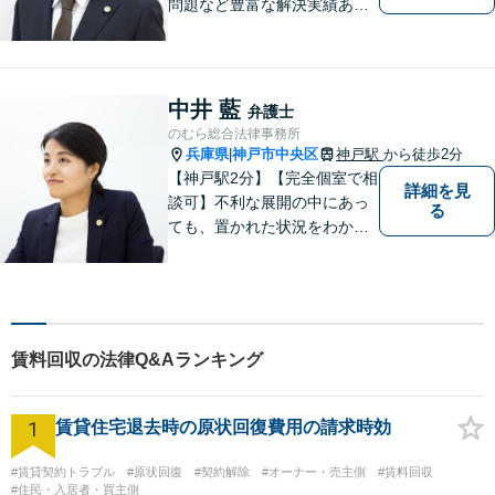
問題など豊富な解決実績あ
り。問題解決に向けてサポー
トに尽力。お一人お一人の立
場に立ち、依頼者さまにとっ
て納得感のある解決を目指し
中井 藍
弁護士
ます【神戸駅徒歩2分】【ハー
のむら総合法律事務所
バーランド駅5分】
兵庫県
神戸市中央区
神戸駅
から徒歩2分
|
【神戸駅2分】【完全個室で相
詳細を見
談可】不利な展開の中にあっ
る
ても、置かれた状況をわかり
やすく説明し、できること・
できないことをしっかりと協
議して、ご納得いただいた上
で進めるようにしています。
お困りの際は、ぜひご相談く
賃料回収の法律Q&Aランキング
ださい。
1
賃貸住宅退去時の原状回復費用の請求時効
#賃貸契約トラブル
#原状回復
#契約解除
#オーナー・売主側
#賃料回収
#住民・入居者・買主側