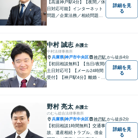
【高速神戸駅4分】【夜間／休
詳細を見
日対応可能】インターネット
る
問題／企業法務／相続問題／
不動産問題／労働問題など、
幅広く対応可能。どうぞおお
気軽にご相談ください。
中村 誠志
弁護士
中村法律事務所
兵庫県
神戸市中央区
神戸駅
から徒歩4分
|
【初回相談無料】【当日/夜間/
詳細を見
土日対応可】【メール24時間
る
受付】【神戸駅4分】離婚・男
女問題、相続・遺言、刑事事
件など、幅広く対応。相談者
さまのご意向に沿った解決を
目指します。どんなささいな
野村 亮太
弁護士
事でも、お気軽にご相談くだ
のむら総合法律事務所
さい。
兵庫県
神戸市中央区
神戸駅
から徒歩2分
|
【初回相談1時間無料】交通事
詳細を見
故、遺産相続トラブル、借金
る