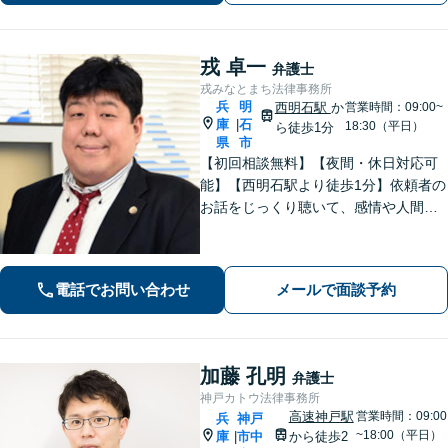
分】
戎 卓一
弁護士
戎みなとまち法律事務所
兵
明
西明石駅
か
営業時間：09:00~
庫
石
|
18:30（平日）
ら徒歩1分
県
市
【初回相談無料】【夜間・休日対応可
能】【西明石駅より徒歩1分】依頼者の
お話をじっくり聴いて、感情や人間関
係にも配慮して柔軟に最適な解決策を
考えます。1日も早い解決のためにフッ
トワーク軽く迅速・誠実に対応しま
電話でお問い合わせ
メールで面談予約
す。まずはお気軽にご相談ください。
加藤 孔明
弁護士
神戸カトウ法律事務所
高速神戸駅
営業時間：09:00
兵
神戸
~18:00（平日）
庫
市中
から徒歩2
|