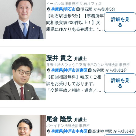
イーグル法律事務所 明石オフィス
兵庫県
明石市
明石駅
から徒歩5分
|
【明石駅徒歩5分】【事務所年
詳細を見
間相談実績200件以上！】兵
る
庫県にゆかりある弁護士。“プ
ロフェッショナル” として、依
頼者のために尽力します。複
数弁護士が連携し、高度な問
題にも迅速に対応いたしま
藤井 貴之
弁護士
す。【初回無料相談】
弁護士法人ひょうご支所神戸みらい法律会計事務所
兵庫県
神戸市須磨区
名谷駅
から徒歩1分
|
【初回相談無料】幅広くご相
詳細を見
談をお受けしております。
る
「交通事故／相続・遺言／離
婚・男女問題/刑事事件/借金問
題」など、個人から企業法務
までお気軽にご相談くださ
い。公認会計士試験合格者。
尾倉 隆景
弁護士
【夜間・休日相談可能（要予
ポセイドン法律会計事務所
約）】【弁護士歴10年以上】
兵庫県
神戸市中央区
高速神戸駅
から徒歩4分
|