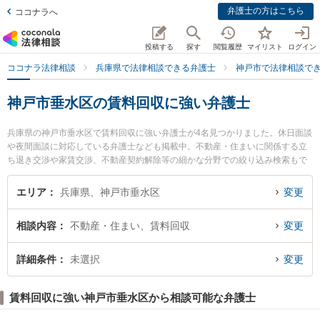
弁護士の方はこちら
ココナラへ
投稿する
探す
閲覧履歴
マイリスト
ログイン
ココナラ法律相談
兵庫県で法律相談できる弁護士
神戸市で法律相談で
神戸市垂水区の賃料回収に強い弁護士
兵庫県の神戸市垂水区で賃料回収に強い弁護士が4名見つかりました。休日面談
や夜間面談に対応している弁護士なども掲載中。不動産・住まいに関係する立
ち退き交渉や家賃交渉、不動産契約解除等の細かな分野での絞り込み検索もで
き便利です。特に神戸ほまれ法律事務所の河原林 直樹弁護士や神戸マリン綜合
法律事務所の西口 竜司弁護士、神戸マリン綜合法律事務所の佐々木 歌織弁護士
エリア
兵庫県、神戸市垂水区
変更
のプロフィール情報や弁護士費用、強みなどが注目されています。『神戸市垂
水区で土日や夜間に発生した賃料回収のトラブルを今すぐに弁護士に相談した
相談内容
不動産・住まい、賃料回収
変更
い』『賃料回収のトラブル解決の実績豊富な近くの弁護士を検索したい』『初
回相談無料で賃料回収を法律相談できる神戸市垂水区内の弁護士に相談予約し
たい』などでお困りの相談者さんにおすすめです。
詳細条件
未選択
変更
賃料回収に強い神戸市垂水区から相談可能な弁護士