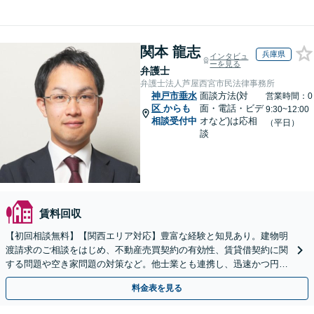
関本 龍志
兵庫県
インタビュ
ーを見る
弁護士
弁護士法人芦屋西宮市民法律事務所
神戸市垂水
面談方法(対
営業時間：0
区
からも
面・電話・ビデ
9:30~12:00
相談受付中
オなど)は応相
（平日）
談
賃料回収
【初回相談無料】【関西エリア対応】豊富な経験と知見あり。建物明
渡請求のご相談をはじめ、不動産売買契約の有効性、賃貸借契約に関
する問題や空き家問題の対策など。他士業とも連携し、迅速かつ円滑
な解決を目指します【顧問契約】【西宮北口駅3分】
料金表を見る