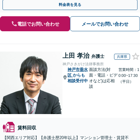
広く対応しています。
料金表を見る
電話でお問い合わせ
メールでお問い合わせ
上田 孝治
弁護士
兵庫県
神戸さきがけ法律事務所
神戸市垂水
面談方法(対
営業時間：1
区
からも
面・電話・ビデ
0:00~17:30
相談受付中
オなど)は応相
（平日）
談
賃料回収
【関西エリア対応】【弁護士歴20年以上】マンション管理士・賃貸不