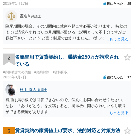
2018年1月17日
役にたった
25
匿名A
弁護士
除斥期間の場合、その期間内に裁判を起こす必要があります。 時効の
ように請求をすれば６カ月期間が延びる（説明として不十分ですがご
容赦下さい）という と言う制度ではありません。 従って、理論上は１
年経過していますので、既に支払義務はありません。
2
名義冒用で賃貸契約し、滞納金250万が請求され
ている
#詐欺被害での債務
#契約解除
#賃料回収
2023年3月7日
役にたった
17
秋山 直人
弁護士
費用は掲示板では回答できないので、個別にお問い合わせください。
なお、「ありがとう」を投稿すると、掲示板に開示されないやり取り
ができる機能があります。
3
賃貸契約の家賃値上げ要求、法的対応と対策方法