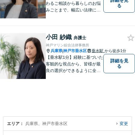
詳細を見
わるご相談から暮らしのお悩
る
みごとまで、幅広い法律にま
つわるお悩みに対応していま
す。問題解決に向けて誠心誠
意アドバイスさせていただき
小田 紗織
ますので、悩まれる前に、お
弁護士
早めにご相談ください。
神戸マリン綜合法律事務所
兵庫県
神戸市垂水区
垂水駅
から徒歩1分
|
【垂水駅1分】経験に基づいた
詳細を見
客観的な視点から、皆様が最
る
良の選択ができるように全力
でサポートさせていただきま
す。みなさんが思っているよ
りも、法律で解決できること
は数多くあります。 小さな悩
み事が大きなトラブルや事件
になってしまう前に、ご相談
ください。
エリア
兵庫県、神戸市垂水区
変更