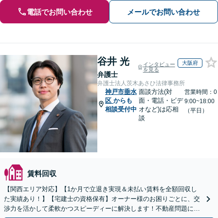
電話でお問い合わせ
メールでお問い合わせ
谷井 光
大阪府
インタビュー
を見る
弁護士
弁護士法人茨木あさひ法律事務所
神戸市垂水
面談方法(対
営業時間：0
区
からも
面・電話・ビデ
9:00~18:00
相談受付中
オなど)は応相
（平日）
談
賃料回収
【関西エリア対応】【1か月で立退き実現＆未払い賃料を全額回収し
た実績あり！】【宅建士の資格保有】オーナー様のお困りごとに、交
渉力を活かして柔軟かつスピーディーに解決します！不動産問題に幅