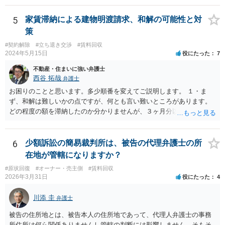
いう理論になると思います。 そして、法律上、増額協議が整わない場
で、適切な対応が望めない場合は、債権回収を弁護士に依頼すること
合、増額を正当とする判決が確定するまでは相当な賃料（※現在の賃
をご検討ください。
5
家賃滞納による建物明渡請求、和解の可能性と対
料）を支払えば足りる、とされています。 もし、貸主が「現在の賃料
策
なら受け取らない」などと言った場合は、最寄りの法務局に現在の賃
#契約解除
#立ち退き交渉
#賃料回収
料を供託してください。賃料を支払わないと契約が解除される可能性
2024年5月15日
役にたった
7
がありますので、注意が必要です。
不動産・住まいに強い弁護士
西谷 拓哉
弁護士
お困りのことと思います。多少順番を変えてご説明します。 １・ま
ず、和解は難しいかの点ですが、何とも言い難いところがあります。
どの程度の額を滞納したのか分かりませんが、３ヶ月分以上滞納した
り、これまで繰り返し賃料滞納があったりすると、 信頼関係が破壊さ
れたと評価され、来月払えるからと言って、大家があなたとの賃貸借
契約が解約できることに変わりなくなってしまうからです。 そのよう
6
少額訴訟の簡易裁判所は、被告の代理弁護士の所
な場合、相手が、「もう出て行って欲しい」と考えていれば、引き続
在地が管轄になりますか？
き居住する前提での和解は難しい可能性があります。 ２・弁護士が事
#原状回復
#オーナー・売主側
#賃料回収
件の見通しをたてるにも、賃料滞納状況で見立てが変わりますし、そ
2026年3月31日
役にたった
4
もそも賃料滞納状況によってはご希望に沿える活動を保障できず、 依
頼を受けられないかもしれないです。依頼を受けるにしても厳しめの
川添 圭
弁護士
リスクを踏まえた上でのものとなる可能性があります。 定型的な事件
依頼となるかもわからず、着手金額もなんともいえないと思います。
被告の住所地とは、被告本人の住所地であって、代理人弁護士の事務
複数事務所にあたり、着手金額を確認されるとよいと思います。 ３・
所住所は何ら関係ありませんし管轄の判断には影響しません。そもそ