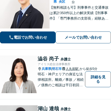
県
央区
分
【無料相談も可】刑事事件と交通事故
は累計350件以上の解決実績【刑事事
件】「専門事務所の支部長」経験あ
り。冤罪事件や否認事件の弁護経験も
豊富【交通事故】示談金2,400万円に増
額した事例、示談金が5倍以上に増額し
電話でお問い合わせ
メールでお問い合わせ
た事例など多数【神戸駅3分】
澁谷 尚子
弁護士
アイリス総合法律事務所
兵庫県
明石市
人丸前駅
から徒歩5分
|
明石・神戸エリアの身近な法
詳細を見
律相談所。離婚／事故 ／相続
る
／債務のご相談は平日初回３
０分無料です。【JR明石駅徒
歩10分，裁判所前】【土日祝
対応可】
湖山 達哉
弁護士