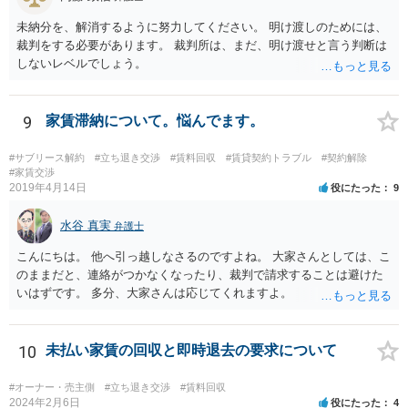
未納分を、解消するように努力してください。 明け渡しのためには、
裁判をする必要があります。 裁判所は、まだ、明け渡せと言う判断は
しないレベルでしょう。
9
家賃滞納について。悩んでます。
#サブリース解約
#立ち退き交渉
#賃料回収
#賃貸契約トラブル
#契約解除
#家賃交渉
2019年4月14日
役にたった
9
水谷 真実
弁護士
こんにちは。 他へ引っ越しなさるのですよね。 大家さんとしては、こ
のままだと、連絡がつかなくなったり、裁判で請求することは避けた
いはずです。 多分、大家さんは応じてくれますよ。
10
未払い家賃の回収と即時退去の要求について
#オーナー・売主側
#立ち退き交渉
#賃料回収
2024年2月6日
役にたった
4