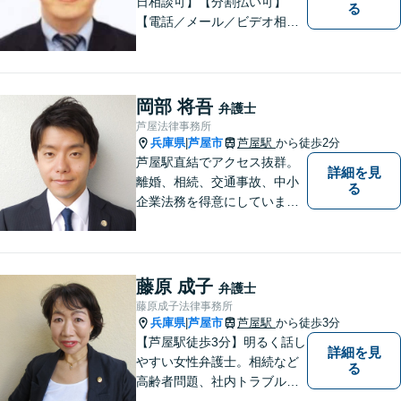
日相談可】【分割払い可】
る
【電話／メール／ビデオ相談
可】これまでの20年以上の弁
護士経験を活かして、地域に
貢献して参りたいと思ってい
ます。 お困りの方は、お気軽
岡部 将吾
弁護士
にご相談ください。
芦屋法律事務所
兵庫県
芦屋市
芦屋駅
から徒歩2分
|
芦屋駅直結でアクセス抜群。
詳細を見
離婚、相続、交通事故、中小
る
企業法務を得意にしていま
す。 解決に向けて、全力で対
応致します。 ♯ラポルテ本館
３階♯駐車場有り♯子連れ相談
可♯中小企業診断士資格有り
藤原 成子
弁護士
藤原成子法律事務所
兵庫県
芦屋市
芦屋駅
から徒歩3分
|
【芦屋駅徒歩3分】明るく話し
詳細を見
やすい女性弁護士。相続など
る
高齢者問題、社内トラブル
等、女性の悩みに強みがあり