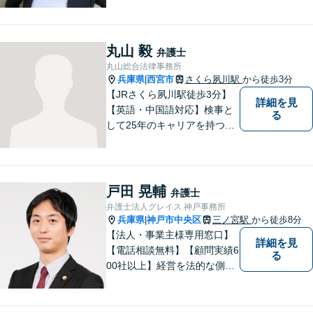
ます。親しみやすいと言われ
ますので、相談を迷われてい
る方は、お気軽にご連絡下さ
丸山 毅
弁護士
い。【宅建士・行政書士資格
丸山総合法律事務所
保持】
兵庫県
西宮市
さくら夙川駅
から徒歩3分
|
【JRさくら夙川駅徒歩3分】
詳細を見
【英語・中国語対応】検事と
る
して25年のキャリアを持つ弁
護士。刑事・民事ともに対応
可能！阪神間を中心に、お困
りの方を解決へと導いてまい
ります。まずはご相談へお越
戸田 晃輔
弁護士
しください【完全個室対応】
弁護士法人グレイス 神戸事務所
兵庫県
神戸市中央区
三ノ宮駅
から徒歩8分
|
【法人・事業主様専用窓口】
詳細を見
【電話相談無料】【顧問実績6
る
00社以上】経営を法的な側面
からバックアップ。【運送
業】に注力。労務に悩む事業
主様を全力サポート！契約書