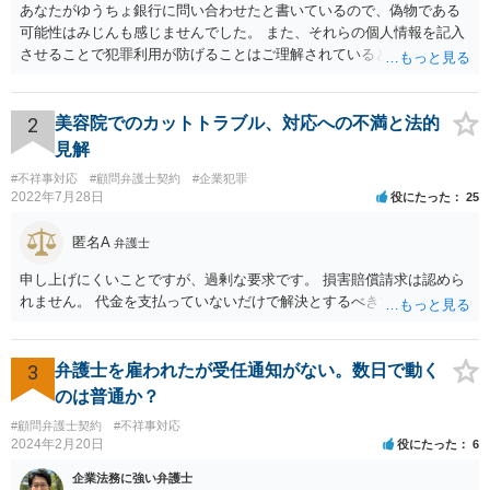
あなたがゆうちょ銀行に問い合わせたと書いているので、偽物である
可能性はみじんも感じませんでした。 また、それらの個人情報を記入
させることで犯罪利用が防げることはご理解されているとおりです。
結局あなたにはゆうちょ銀行が信用できないという前提があり、弁護
士に同意を求めているだけです。 最初の回答では分かりづらかったの
かもしれませんが、質問にわかりやすく答えると「法的に許される」
2
美容院でのカットトラブル、対応への不満と法的
が答えになります。 補足でアドバイスしておきますと、今私に反論し
見解
てきたその内容をゆうちょ銀行にぶつければいいとおもいます。 もっ
#不祥事対応
#顧問弁護士契約
#企業犯罪
とも、ぶつけられたゆうちょ銀行があなたと契約するかは法律上ゆう
2022年7月28日
役にたった
25
ちょ銀行の自由です。
匿名A
弁護士
申し上げにくいことですが、過剰な要求です。 損害賠償請求は認めら
れません。 代金を支払っていないだけで解決とするべきでしょう。
3
弁護士を雇われたが受任通知がない。数日で動く
のは普通か？
#顧問弁護士契約
#不祥事対応
2024年2月20日
役にたった
6
企業法務に強い弁護士