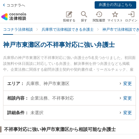
弁護士の方はこちら
ココナラへ
投稿する
探す
閲覧履歴
マイリスト
ログイン
ココナラ法律相談
兵庫県で法律相談できる弁護士
神戸市で法律相談で
神戸市東灘区の不祥事対応に強い弁護士
兵庫県の神戸市東灘区で不祥事対応に強い弁護士が5名見つかりました。初回面
談無料や休日面談に対応している弁護士、解決事例を持つ弁護士なども掲載
中。企業法務に関係する顧問弁護士契約や契約書作成・リーガルチェック、雇
用契約書・就業規則作成等の細かな分野での絞り込み検索もでき便利です。特
に力新堂法律事務所の伊藤 英明弁護士や山の手法律事務所の木島 裕介弁護士、
エリア
兵庫県、神戸市東灘区
変更
やまだ法律事務所の山田 耕平弁護士のプロフィール情報や弁護士費用、強みな
どが注目されています。『神戸市東灘区で土日や夜間に発生した不祥事対応の
相談内容
企業法務、不祥事対応
変更
トラブルを今すぐに弁護士に相談したい』『不祥事対応のトラブル解決の実績
豊富な近くの弁護士を検索したい』『初回相談無料で不祥事対応を法律相談で
きる神戸市東灘区内の弁護士に相談予約したい』などでお困りの相談者さんに
詳細条件
未選択
変更
おすすめです。
不祥事対応に強い神戸市東灘区から相談可能な弁護士