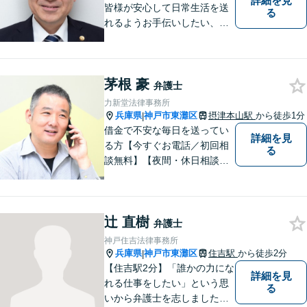
詳細を見
皆様が安心して日常生活を送
る
れるようお手伝いしたい、皆
様の頼れる存在でいたいとい
う思いで設立した法律事務所
です。お困りごとがありまし
茅根 豪
たら、お気軽にご相談くださ
弁護士
い。
力新堂法律事務所
兵庫県
神戸市東灘区
摂津本山駅
から徒歩1分
|
借金で不安な毎日を送ってい
詳細を見
る方【今すぐお電話／初回相
る
談無料】【夜間・休日相談
可・要予約】【24時間メール
受付】（ネット上の誹謗中傷
／ビットトレント／著作権侵
辻 直樹
害／問題社員／クレーマー／
弁護士
債務整理）借金の解決実績は1
神戸住吉法律事務所
00件以上！
兵庫県
神戸市東灘区
住吉駅
から徒歩2分
|
【住吉駅2分】「誰かの力にな
詳細を見
れる仕事をしたい」という思
る
いから弁護士を志しました。