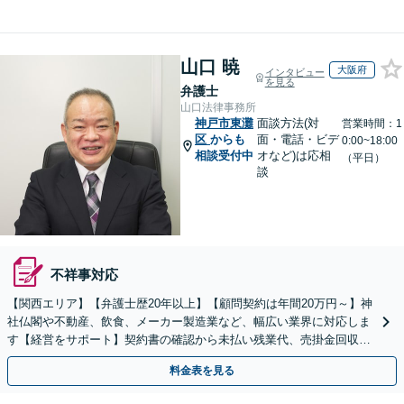
山口 暁
大阪府
インタビュー
を見る
弁護士
山口法律事務所
神戸市東灘
面談方法(対
営業時間：1
区
からも
面・電話・ビデ
0:00~18:00
相談受付中
オなど)は応相
（平日）
談
不祥事対応
【関西エリア】【弁護士歴20年以上】【顧問契約は年間20万円～】神
社仏閣や不動産、飲食、メーカー製造業など、幅広い業界に対応しま
す【経営をサポート】契約書の確認から未払い残業代、売掛金回収、
事業承継までお任せください【初回面談無料】
料金表を見る