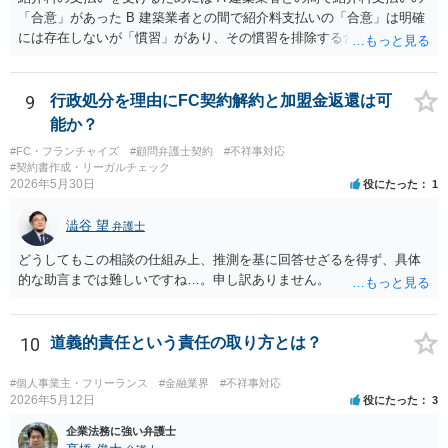
し、予測できない後発的損害については示談後であっても請求できる
「合意」があった B 建築業者との間で紹介料支払いの「合意」は明確
ので、上記の清算条項のみの場合がほとんどです。
には存在しないが「慣習」があり、その慣習を排除する合意がない と
いういずれかの状況にあったことを主張立証する必要があります。 も
っとも、裁判所は「慣習」を容易には認めませんから、Aの主張に重き
をおくほうがよろしいと思います。 Aの主張で重要になるのは、例え
9
行政処分を理由にFC契約解約と加盟金返還は可
ば ・相手方建築業者が「当初払う」と言っていた事実、経緯、内容 ・
能か？
貴社が相手方建築業者に対して紹介料支払いを求めた事実 、経緯、内
#FC・フランチャイズ
#顧問弁護士契約
#不祥事対応
容 ・相手方建築業者が過去に紹介料を支払った事実 ・相手方建築業者
#契約書作成・リーガルチェック
が施主に対して紹介料支払いを前提とする言動をしていたかどうか な
2026年5月30日
役にたった
1
どです（これに限られません。）。 弁護士に相談のうえ、詳細な事実
関係を説明して見通しを立て、相手方建築業者に対する請求を行なっ
澁谷 望
弁護士
ていくことになると思います。
どうしてもこの相談の仕組み上、推測を基に回答せざるを得ず、具体
的な助言までは難しいですね…。申し訳ありません。
10
道義的責任という責任の取り方とは？
#個人事業主・フリーランス
#金融業界
#不祥事対応
2026年5月12日
役にたった
3
企業法務に強い弁護士