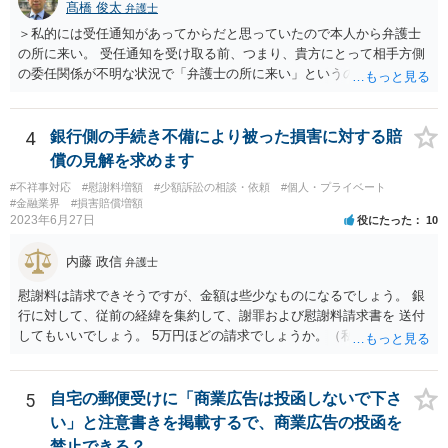
髙橋 俊太
弁護士
＞私的には受任通知があってからだと思っていたので本人から弁護士
の所に来い。 受任通知を受け取る前、つまり、貴方にとって相手方側
の委任関係が不明な状況で「弁護士の所に来い」というのは、さすが
に無理な要求だと思われます。 ＞本当に雇っていた場合はこちらに連
絡がきますよね？ 通常はそのような初動となります。
4
銀行側の手続き不備により被った損害に対する賠
償の見解を求めます
#不祥事対応
#慰謝料増額
#少額訴訟の相談・依頼
#個人・プライベート
#金融業界
#損害賠償増額
2023年6月27日
役にたった
10
内藤 政信
弁護士
慰謝料は請求できそうですが、金額は些少なものになるでしょう。 銀
行に対して、従前の経緯を集約して、謝罪および慰謝料請求書を 送付
してもいいでしょう。 5万円ほどの請求でしょうか。（私見）
5
自宅の郵便受けに「商業広告は投函しないで下さ
い」と注意書きを掲載するで、商業広告の投函を
禁止できる？