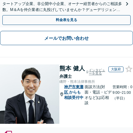
タートアップ企業、非公開中小企業、オーナー経営者からのご相談多
数。M＆Aを仲介業者に丸投げしていませんか？デューデリジェンス
や契約書作成・交渉はお任せください【初回無料】
料金表を見る
メールでお問い合わせ
熊本 健人
大阪府
インタビュ
ーを見る
弁護士
磯野・熊本法律事務所
神戸市東灘
面談方法(対
営業時間：0
区
からも
面・電話・ビデ
9:00~21:00
相談受付中
オなど)は応相
（平日）
談