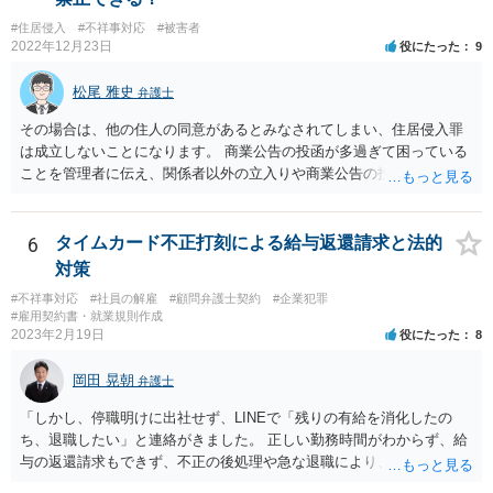
#住居侵入
#不祥事対応
#被害者
2022年12月23日
役にたった
9
松尾 雅史
弁護士
その場合は、他の住人の同意があるとみなされてしまい、住居侵入罪
は成立しないことになります。 商業公告の投函が多過ぎて困っている
ことを管理者に伝え、関係者以外の立入りや商業公告の投函を禁ずる
張り紙をマンション入り口にしてもらうのがよいと思います。
6
タイムカード不正打刻による給与返還請求と法的
対策
#不祥事対応
#社員の解雇
#顧問弁護士契約
#企業犯罪
#雇用契約書・就業規則作成
2023年2月19日
役にたった
8
岡田 晃朝
弁護士
「しかし、停職明けに出社せず、LINEで「残りの有給を消化したの
ち、退職したい」と連絡がきました。 正しい勤務時間がわからず、給
与の返還請求もできず、不正の後処理や急な退職により、社や他のス
タッフに多大な迷惑をかけ、その上、有給まで使われるというような