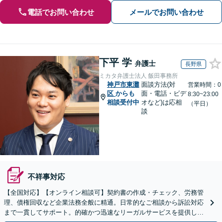
電話でお問い合わせ
メールでお問い合わせ
下平 学
弁護士
長野県
ミカタ弁護士法人 飯田事務所
神戸市東灘
面談方法(対
営業時間：0
区
からも
面・電話・ビデ
8:30~23:00
相談受付中
オなど)は応相
（平日）
談
不祥事対応
【全国対応】【オンライン相談可】契約書の作成・チェック、労務管
理、債権回収など企業法務全般に精通。日常的なご相談から訴訟対応
まで一貫してサポート。的確かつ迅速なリーガルサービスを提供しま