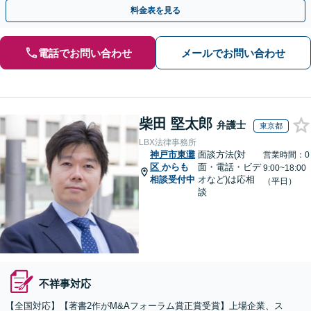
す。【初回相談無料】【休日・夜間相談可】
料金表を見る
電話でお問い合わせ
メールでお問い合わせ
柴田 堅太郎
弁護士
東京都
LBX法律事務所
神戸市東灘
面談方法(対
営業時間：0
区
からも
面・電話・ビデ
9:00~18:00
相談受付中
オなど)は応相
（平日）
談
不祥事対応
【全国対応】【著書2作がM&Aフォーラム賞正賞受賞】上場企業、ス