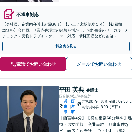
不祥事対応
【会社員、企業内弁護士経験あり】【JR三ノ宮駅徒歩５分】【初回相
談無料】会社員、企業内弁護士の経験を活かし、契約書等のリーガル
チェック・労務トラブル・クレーマー対応・債権回収などに的確・ス
ピーディに対応します。
料金表を見る
電話でお問い合わせ
メールでお問い合わせ
平田 英典
弁護士
西宮阪神法律事務所
兵
西
西宮駅
か
営業時間：09:30~1
庫
宮
|
8:00（平日）
ら徒歩4分
県
市
【西宮駅4分】【初回相談60分無料】離
婚・男女問題、交通事故、刑事事件な
ど、幅広くお受けしています。相談者