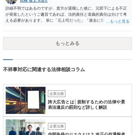
髙橋 俊太
弁護士
詳細不明ではあるのですが、貴方が退職した後に、元部下による不正
が発覚したというご趣旨であれば、法的責任と道義的責任は分けて考
える必要があります。 単に「元上司だった」「過去に部下だった」と
いうだけで、当然に１億円の損害について法的責任を負うものではあ
りません。会社が貴方に損害賠償請求をするには、在職中の管理監督
義務違反、引継ぎの不備、不正の兆候を知りながら放置したことな
もっとみる
ど、具体的な義務違反と損害との因果関係を主張・立証する必要があ
ります。なお、在職中から会計処理や現金管理の不自然さを認識して
いた、部下に過度な権限を与えたまま放置していた、退職時に重要な
情報を引き継がなかった等の事情があれば、会社から問題視される可
能性はあるでしょう。 対応としては、まず会社から何を求められてい
不祥事対応に関連する法律相談コラム
るのかを明確にすることが重要です。謝罪、調査協力、金銭負担、始
末書提出など、求められている内容によって対応は異なります。不用
意に責任を認める文書を作成したり、損害負担を約束したりすること
は避けるべきです。一方で、在職中の業務内容、権限分掌、引継ぎ資
企業法務
料、不正を認識していなかった事情を整理し、必要な範囲で調査に協
誇大広告とは│規制するための法律や景
力することは考えられます。 仮に、金銭請求や責任追及を示唆されて
表法違反の罰則など詳しく解説
いる場合には、会社とのやり取りを保存し、弁護士に相談したうえで
対応なさった方がよいでしょう。
企業法務
内部告発のリスクとは？ 改正公益通報者