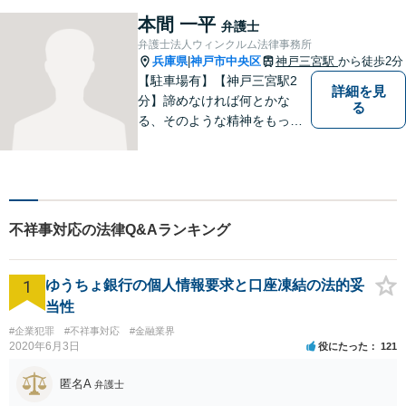
作成／リーガルチェック／債
本間 一平
弁護士
権回収などもご相談ください
弁護士法人ウィンクルム法律事務所
【オンライン面談可】【初回
兵庫県
神戸市中央区
神戸三宮駅
から徒歩2分
|
相談無料】
【駐車場有】【神戸三宮駅2
詳細を見
分】諦めなければ何とかな
る
る、そのような精神をもっ
て、日々の仕事に取り組んで
いこうと思っております。一
日でも早く一人前の弁護士に
なって、依頼者様の、そして
事務所のお役に立てるよう、
不祥事対応の法律Q&Aランキング
日々研鑽して参ります。
1
ゆうちょ銀行の個人情報要求と口座凍結の法的妥
当性
#企業犯罪
#不祥事対応
#金融業界
2020年6月3日
役にたった
121
匿名A
弁護士