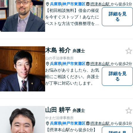
兵庫県
神戸市東灘区
摂津本山駅
から徒歩1分
|
【初回相談無料】借金の催促
詳細を見
を今すぐストップ！あなたに
る
ベストな方法で債務整理をサ
ポート【知的財産の紛争にも
強い】元IT研究者である弁護
士・弁理士（コンピュータサ
木島 裕介
イエンスの博士号も保有）と
弁護士
交渉経験が豊富な弁護士
山の手法律事務所
兵庫県
神戸市東灘区
摂津本山駅
から徒歩2分
|
お悩みがありましたら、お気
詳細を見
軽にご相談ください。弁護士
る
が丁寧に対応いたします。
山田 耕平
弁護士
やまだ法律事務所
兵庫県
神戸市東灘区
摂津本山駅
から徒歩1分
|
【摂津本山駅から徒歩1分】