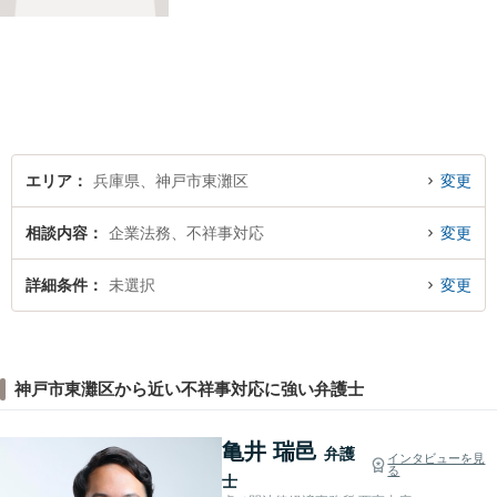
法律面だけでなく、お気持ち
の面でも少しでも前向きにな
れるよう心がけています。 ど
うぞ一人で抱え込まず、お気
軽にご相談ください。
エリア
兵庫県、神戸市東灘区
変更
相談内容
企業法務、不祥事対応
変更
詳細条件
未選択
変更
神戸市東灘区から近い不祥事対応に強い弁護士
亀井 瑞邑
弁護
インタビューを見
る
士