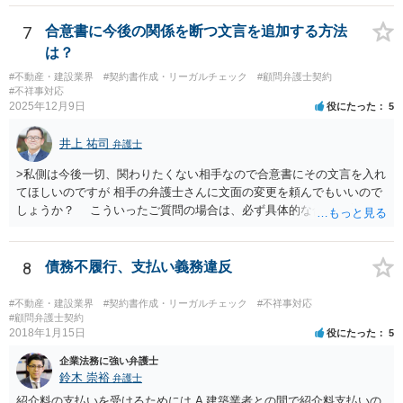
状況です。」 大変悪質ですね。打刻場所のデータと、これまでのタイ
ムカードの虚偽を確認し、突き付けて責任を問題にすることになるで
7
合意書に今後の関係を断つ文言を追加する方法
しょう。 詐欺もありうるでしょうね。 「正しい時間がわからないとい
は？
うタイムカード不正打刻による返還請求はどのようにおこなえばよい
#不動産・建設業界
#契約書作成・リーガルチェック
#顧問弁護士契約
でしょうか？」 想定できる虚偽を前提に、相手と協議して詰めればよ
#不祥事対応
いかと思います。 確実な記録があれば、それによるのがよいですが、
2025年12月9日
役にたった
5
すべては不可能でしょうので。 相手の言動には早急には返事をせずに
弁護士と相談しながら、対応策を検討する方がよいでしょう。 また、
井上 祐司
弁護士
返還が難しい場合、損害賠償を請求する事はできますでしょうか？ 法
的には可能ですが、立証の問題があります。 協議でも問題にできそう
>私側は今後一切、関わりたくない相手なので合意書にその文言を入れ
ですが、調停なども検討できるでしょう。 また、返還請求も損害賠償
てほしいのですが 相手の弁護士さんに文面の変更を頼んでもいいので
請求もせず、「詐欺」として、警察に被害届を出す事は可能でしょう
しょうか？ こういったご質問の場合は、必ず具体的な合意書案をも
か？ 内容的には検討できますが、立証は、民事よりさらにワンランク
って法律相談を受けないと、的確なアドバイスが困難です。 一般的
上がります。 警察に相談されてもよい事案だとは思います。
には、ご質問のような懸念を払しょくするために、 「甲及び乙は，本
示談書に記載するもののほか，甲と乙の間には何らの債権債務が存し
8
債務不履行、支払い義務違反
ないことを相互に確認する。」 という清算条項を入れることが一般的
です。 以上に加え、「本件については，当事者協議の結果，上記示
#不動産・建設業界
#契約書作成・リーガルチェック
#不祥事対応
談条件のとおり示談が成立したので，今後本件の上記示談内容に関し
#顧問弁護士契約
2018年1月15日
役にたった
5
てはどんな事情が生じても双方共裁判上又は裁判外においても一切異
議，請求の申立をしないことを誓約する。」という条項を入れること
企業法務に強い弁護士
がありますが、この条項は一つのプレッシャーのようなもので、現実
鈴木 崇裕
弁護士
には今後一切裁判を起こす権利を放棄する、という合意はできません
紹介料の支払いを受けるためには A 建築業者との間で紹介料支払いの