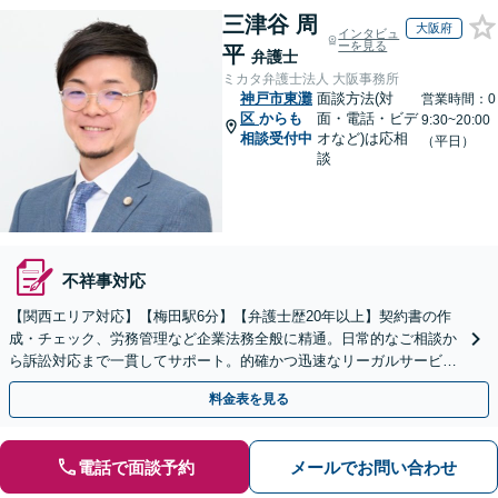
三津谷 周
大阪府
インタビュ
ーを見る
平
弁護士
ミカタ弁護士法人 大阪事務所
神戸市東灘
面談方法(対
営業時間：0
区
からも
面・電話・ビデ
9:30~20:00
相談受付中
オなど)は応相
（平日）
談
不祥事対応
【関西エリア対応】【梅田駅6分】【弁護士歴20年以上】契約書の作
成・チェック、労務管理など企業法務全般に精通。日常的なご相談か
ら訴訟対応まで一貫してサポート。的確かつ迅速なリーガルサービス
を提供します。【初回相談可能】【WEB面談可能】
料金表を見る
電話で面談予約
メールでお問い合わせ