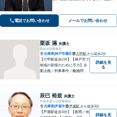
さまに安心感を与えられるよう、専門
用語を噛み砕いて丁寧に説明すること
を心がけています。ぜひご相談くださ
電話でお問い合わせ
メールでお問い合わせ
い。【休日・夜間面談可】【WEB面談
可】
栗坂 滿
弁護士
栗坂法律事務所
兵庫県
神戸市灘区
六甲駅
から徒歩2分
|
【六甲駅徒歩2分】【神戸市で
詳細を見
地域の皆様のために尽力】企
る
業法務／刑事事件／離婚問題
など、幅広いお困りごとに対
応いたします。お一人で抱え
込むのではなく、弁護士にご
相談ください。適切な解決へ
辰巳 裕規
弁護士
の道をご提案し、共に並走い
芦屋本通り法律事務所
たします。
兵庫県
芦屋市
芦屋駅
から徒歩3分
|
【芦屋駅徒歩3分】【夜間／休
詳細を見