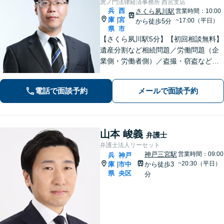
虎ノ門法律経済事務所 西宮支店
兵
西
さくら夙川駅
営業時間：10:00
庫
宮
|
~17:00（平日）
から徒歩5分
県
市
【さくら夙川駅5分】【初回相談無料】
遺産分割など相続問題／労働問題（企
業側・労働者側）／盗撮・窃盗など刑
事事件ほか、トラブルやお困りごとは
お任せください。粘り強く的確な交渉
電話で面談予約
メールで面談予約
力と速やかな行動力を活かし、依頼者
さまに有利な解決を目指します
山本 峻義
弁護士
弁護士法人リーセット
神戸三宮駅
営業時間：09:00
兵
神戸
~20:30（平日）
庫
市中
から徒歩3
|
県
央区
分