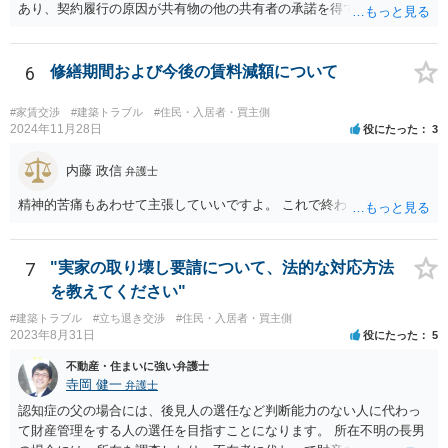
あり、契約履行の原因が共有物の他の共有者の承諾を得ていなかった
があります。手続を有利に進めたいのであれば、証拠の出し方より
というのは、まさしくご主人の責任ですので、全額ご主人が負担され
も、どのような反論でも対応できるように自身の主張をきちんと押さ
るべきものであり、奥さんが負担すべき債務ではありません。つまり
え、説得力のある説明と資料を用意することだと思います。 ただ、今
奥さんにメンテナンス工事契約を承諾しなければならない義務はあり
6
修繕期間および今後の賃料減額について
回提出を予定している資料がどのようなものであるのか、争点とどの
ません。 それでも請求をされましたら、個別の法律相談をされること
ような関係があるのか、なぜ調停を選択したのか等の個別事情によっ
をお薦めします。
て具体的なに採るべき手段は変わってくるため、上記はあくまで個別
#家賃交渉
#建築トラブル
#住民・入居者・買主側
2024年11月28日
役にたった
3
事情を踏まえない一般論としてご理解いただき、本件でどのように対
応すべきであるかについては弁護士へ直接相談された方がよいと思い
内藤 政信
ます。
弁護士
精神的苦痛もあわせて主張していいですよ。 これで終わります。
7
"実家の取り壊し要請について、法的な対応方法
を教えてください"
#建築トラブル
#立ち退き交渉
#住民・入居者・買主側
2023年8月31日
役にたった
5
不動産・住まいに強い弁護士
寺岡 健一
弁護士
認知症の父の場合には、後見人の選任など判断能力のない人に代わっ
て財産管理をする人の選任を目指すことになります。 所在不明の長男