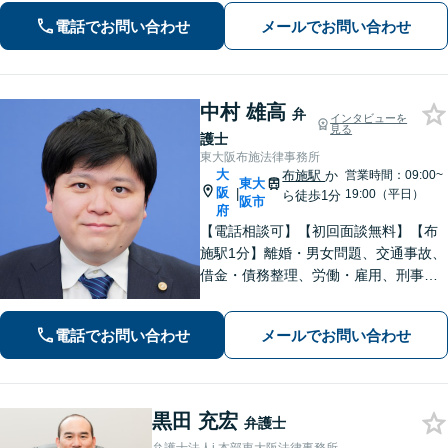
問題】不貞慰謝料の獲得、減額実績多
電話でお問い合わせ
メールでお問い合わせ
数。独りで悩まず、先ずはお話をお聞
かせ下さい。【土日・夜間対応可】
中村 雄高
弁
インタビューを
見る
護士
東大阪布施法律事務所
大
布施駅
か
営業時間：09:00~
東大
阪
|
19:00（平日）
ら徒歩1分
阪市
府
【電話相談可】【初回面談無料】【布
施駅1分】離婚・男女問題、交通事故、
借金・債務整理、労働・雇用、刑事事
件 など【相談しやすいリーズナブルな
料金体系】【着手金0円】で対応する分
電話でお問い合わせ
メールでお問い合わせ
野も！依頼者さまと「共闘」し、最後
まで味方になります
黒田 充宏
弁護士