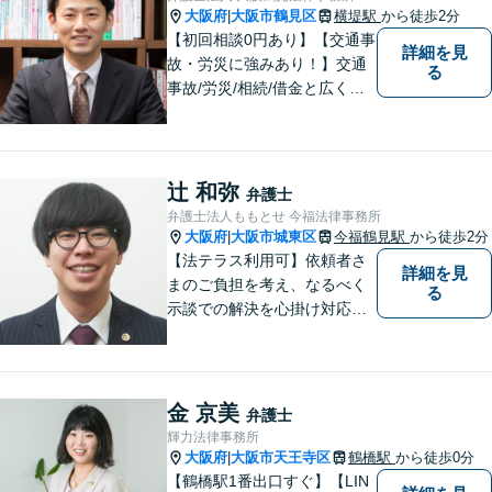
します【放出駅1分】
大阪府
大阪市鶴見区
横堤駅
から徒歩2分
|
【初回相談0円あり】【交通事
詳細を見
故・労災に強みあり！】交通
る
事故/労災/相続/借金と広く法
律問題に対応。【横堤駅2分】
法律トラブルに巻き込まれた/
巻き込まれそうな方はお早め
にご相談ください。【労災事
辻 和弥
弁護士
故：9年前の事故でも数千万円
弁護士法人ももとせ 今福法律事務所
の賠償を獲得】
大阪府
大阪市城東区
今福鶴見駅
から徒歩2分
|
【法テラス利用可】依頼者さ
詳細を見
まのご負担を考え、なるべく
る
示談での解決を心掛け対応い
たします。コミュニケーショ
ン力と精神的なタフさが強
み。依頼者さまにとって身近
で頼れる弁護士を目指しま
金 京美
弁護士
す。【休日相談可】【今福鶴
輝力法律事務所
見駅2分】
大阪府
大阪市天王寺区
鶴橋駅
から徒歩0分
|
【鶴橋駅1番出口すぐ】【LIN