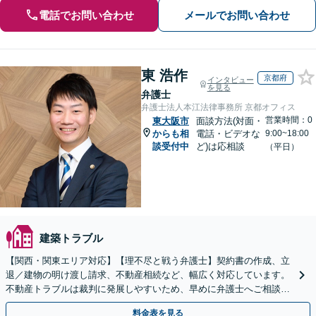
電話でお問い合わせ
メールでお問い合わせ
東 浩作
京都府
インタビュー
を見る
弁護士
弁護士法人本江法律事務所 京都オフィス
営業時間：0
東大阪市
面談方法(対面・
からも相
電話・ビデオな
9:00~18:00
談受付中
ど)は応相談
（平日）
建築トラブル
【関西・関東エリア対応】【理不尽と戦う弁護士】契約書の作成、立
退／建物の明け渡し請求、不動産相続など、幅広く対応しています。
不動産トラブルは裁判に発展しやすいため、早めに弁護士へご相談く
ださい。【電話・メール・WEB相談可】
料金表を見る