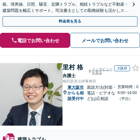
疵、境界線、日照、騒音、近隣トラブル、相続トラブルなど不動産・
建築問題を幅広くサポート。司法書士としての勤務経験も活かしスム
ーズに対処。【初回相談無料】【夜間・休日の相談可能】
料金表を見る
電話でお問い合わせ
メールでお問い合わせ
里村 格
大阪府
インタビュー
を見る
弁護士
梅田新道法律事務所
営業時間：0
東大阪市
面談方法(対面・
からも相
電話・ビデオな
9:00~18:00
談受付中
ど)は応相談
（平日）
建築トラブル