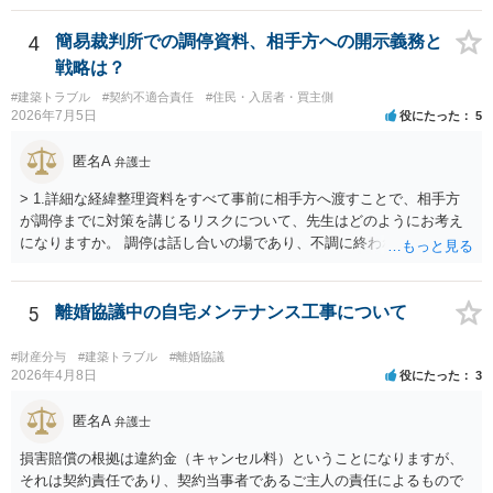
4
簡易裁判所での調停資料、相手方への開示義務と
戦略は？
#建築トラブル
#契約不適合責任
#住民・入居者・買主側
2026年7月5日
役にたった
5
匿名A
弁護士
> 1.詳細な経緯整理資料をすべて事前に相手方へ渡すことで、相手方
が調停までに対策を講じるリスクについて、先生はどのようにお考え
になりますか。 調停は話し合いの場であり、不調に終われば訴訟で解
決せざるを得ません。 訴訟では「裁判所にだけ資料を見せる」などと
いう姑息な手段は使えませんし、公平かつ納得のできる解決というの
は、当事者と裁判所が同じ主張と証拠関係を踏まえた上で初めて実現
5
離婚協議中の自宅メンテナンス工事について
できるものだと考えます。 > 2.また、開示する範囲や内容の見せ方に
ついて、何か工夫できる点があればご教示いただけますでしょうか。
#財産分与
#建築トラブル
#離婚協議
弁護士によって考え方が異なるかもしれませんが、資料の一部を相手
2026年4月8日
役にたった
3
に見せないという行動は、その資料（や隠している部分）には提出者
にとって不利な事実が隠されているという推認を働かせることに繋が
匿名A
弁護士
るリスクがあります（もちろん、争点と全く無関係な部分をマスキン
損害賠償の根拠は違約金（キャンセル料）ということになりますが、
グ等することはありますが、それは手続戦略とは別の問題です）。 裁
それは契約責任であり、契約当事者であるご主人の責任によるもので
判所は公平な第三者であり、調停委員会に与える心証も考慮する必要