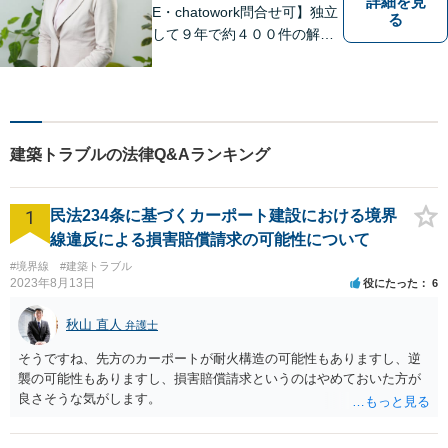
詳細を見
E・chatowork問合せ可】独立
る
して９年で約４００件の解決
実績！依頼された案件は執念
で必ず解決する！離婚・借
金・刑事事件など、「粘り強
さ」「人間力」「交渉力」を
駆使して依頼者様の笑顔を取
建築トラブルの法律Q&Aランキング
り戻すべく全力で取り組みま
す。
1
民法234条に基づくカーポート建設における境界
線違反による損害賠償請求の可能性について
#境界線
#建築トラブル
2023年8月13日
役にたった
6
秋山 直人
弁護士
そうですね、先方のカーポートが耐火構造の可能性もありますし、逆
襲の可能性もありますし、損害賠償請求というのはやめておいた方が
良さそうな気がします。