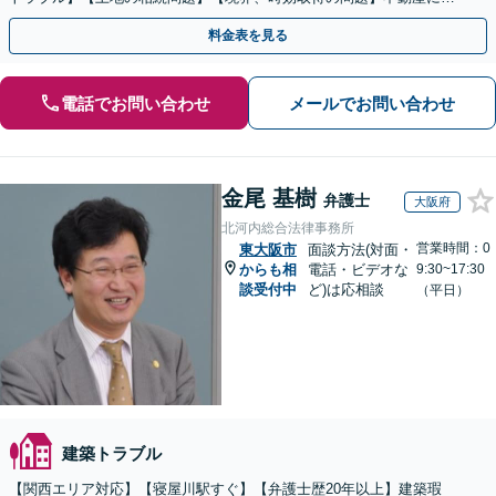
するトラブル全般の解決に豊富な経験あり。
料金表を見る
電話でお問い合わせ
メールでお問い合わせ
金尾 基樹
弁護士
大阪府
北河内総合法律事務所
営業時間：0
東大阪市
面談方法(対面・
からも相
電話・ビデオな
9:30~17:30
談受付中
ど)は応相談
（平日）
建築トラブル
【関西エリア対応】【寝屋川駅すぐ】【弁護士歴20年以上】建築瑕