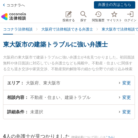
弁護士の方はこちら
ココナラへ
投稿する
探す
閲覧履歴
マイリスト
ログイン
ココナラ法律相談
大阪府で法律相談できる弁護士
東大阪市で法律相談
東大阪市の建築トラブルに強い弁護士
大阪府の東大阪市で建築トラブルに強い弁護士が4名見つかりました。初回面談
無料や休日面談に対応している弁護士なども掲載中。不動産・住まいに関係す
る立ち退き交渉や家賃交渉、不動産契約解除等の細かな分野での絞り込み検索
もでき便利です。特にはなぞの綜合法律事務所の丸山 和彦弁護士や東大阪布施
法律事務所の中村 雄高弁護士、弁護士法人i 本部東大阪法律事務所の黒田 充宏
エリア
大阪府、東大阪市
変更
弁護士のプロフィール情報や弁護士費用、強みなどが注目されています。『東
大阪市で土日や夜間に発生した建築トラブルのトラブルを今すぐに弁護士に相
相談内容
不動産・住まい、建築トラブル
変更
談したい』『建築トラブルのトラブル解決の実績豊富な近くの弁護士を検索し
たい』『初回相談無料で建築トラブルを法律相談できる東大阪市内の弁護士に
相談予約したい』などでお困りの相談者さんにおすすめです。
詳細条件
未選択
変更
4
人の弁護士が見つかりました
(検索結果について詳しくは
こちら
)