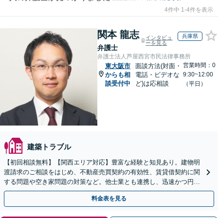
4件中 1-4件を表示
関本 龍志
兵庫県
インタビュ
ーを見る
弁護士
弁護士法人芦屋西宮市民法律事務所
営業時間：0
東大阪市
面談方法(対面・
からも相
電話・ビデオな
9:30~12:00
談受付中
ど)は応相談
（平日）
建築トラブル
【初回相談無料】【関西エリア対応】豊富な経験と知見あり。建物明
渡請求のご相談をはじめ、不動産売買契約の有効性、賃貸借契約に関
する問題や空き家問題の対策など。他士業とも連携し、迅速かつ円滑
な解決を目指します【顧問契約】【西宮北口駅3分】
料金表を見る