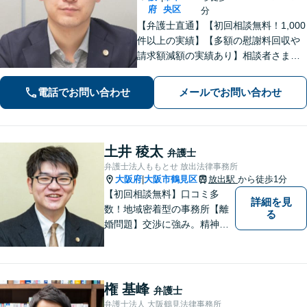
府
央区
分
【弁護士直通】【初回相談無料！1,000
件以上の実績】【多額の慰謝料回収や
請求額減額の実績あり】相談者さまに
寄り添い、最善の解決を目指します！
丁寧なヒアリングできめ細やかにサポ
電話でお問い合わせ
メールでお問い合わせ
ート「刑事事件：執行猶予判決を得た
経験多数」示談交渉はお任せ！
土井 稜太
弁護士
弁護士法人ももとせ 放出法律事務所
大阪府
大阪市鶴見区
放出駅
から徒歩1分
|
【初回相談無料】口コミ多
詳細を見
数！地域密着型の事務所【離
る
婚問題】交渉に強み。精神的
な負担が少しでも軽くなるよ
う、寄り添いの姿勢で事件解
決に臨みます【相続・遺言】
迅速かつ丁寧な対応を心が
権 基峰
弁護士
け、満足度の高い解決を目指
弁護士法人 大阪鶴見法律事務所