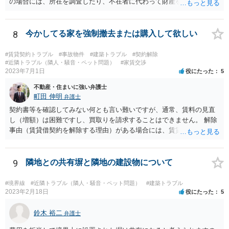
の場合には、所在を調査したり、不在者に代わって財産を管理する人
の選任を目指すことになります。
8
今かしてる家を強制撤去または購入して欲しい
#賃貸契約トラブル
#事故物件
#建築トラブル
#契約解除
#近隣トラブル（隣人・騒音・ペット問題）
#家賃交渉
2023年7月1日
役にたった
5
不動産・住まいに強い弁護士
町田 伸明
弁護士
契約書等を確認してみない何とも言い難いですが、通常、賃料の見直
し（増額）は困難ですし、買取りを請求することはできません。 解除
事由（賃貸借契約を解除する理由）がある場合には、賃貸借契約を解
除して、土地建物の明け渡しを求めることも可能です。 明け渡しを求
めることができる状況であれば、事実上、賃料の見直し（増額）や買
取りの交渉をすることもあり得るでしょう。 反対に、明け渡しを求め
9
隣地との共有塀と隣地の建設物について
ることが難しいのであれば、賃料の見直し（増額）や買取りの交渉も
困難とならざるを得ないでしょう。 いずれにしても、（強制的な）明
#境界線
#近隣トラブル（隣人・騒音・ペット問題）
#建築トラブル
け渡しなどの請求もお考えなのであれば、現況や契約書等の確認が不
2023年2月18日
役にたった
5
可欠ですから、資料等一式を持参して弁護士にご相談された方がよい
かと思います。
鈴木 裕二
弁護士