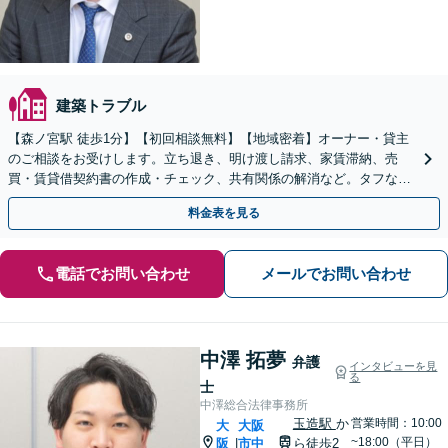
建築トラブル
【森ノ宮駅 徒歩1分】【初回相談無料】【地域密着】オーナー・貸主
のご相談をお受けします。立ち退き、明け渡し請求、家賃滞納、売
買・賃貸借契約書の作成・チェック、共有関係の解消など。タフな交
渉・訴訟はお任せください。【他士業連携】
料金表を見る
電話でお問い合わせ
メールでお問い合わせ
中澤 拓夢
弁護
インタビューを見
る
士
中澤総合法律事務所
玉造駅
か
営業時間：10:00
大
大阪
~18:00（平日）
阪
市中
ら徒歩2
|