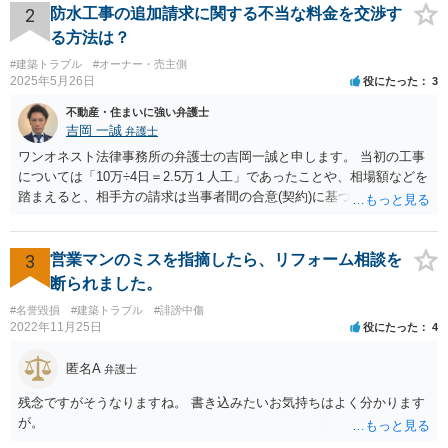
2
防水工事の追加請求に関する不当な料金を交渉す
る方法は？
#建築トラブル
#オーナー・売主側
2025年5月26日
役にたった
3
不動産・住まいに強い弁護士
吉岡 一誠
弁護士
ワンオネスト法律事務所の弁護士の吉岡一誠と申します。 当初の工事
については「10万÷4日＝2.5万１人工」であったことや、相場額などを
踏まえると、相手方の請求は当事者間の合意(契約)に基づかない不当な
請求と言い得るので、追加工事代金については10万円（2.5万×4人）し
か支払う意向がない旨を伝えて、減額の交渉をすべきでしょう。 相手
方の立場としても、裁判を起こす時間や労力、経済的コストその他裁
3
営業マンのミスを指摘したら、リフォーム相談を
判が終わるまでキャッシュが入ってこないことなどがネックになり得
断られました。
るでしょうから、減額に応じてくる可能性は大いにあるかと思いま
#名誉毀損
#建築トラブル
#誹謗中傷
す。
2022年11月25日
役にたった
4
匿名A
弁護士
残念ですがそうなりますね。 書き込みたいお気持ちはよく分かります
が。