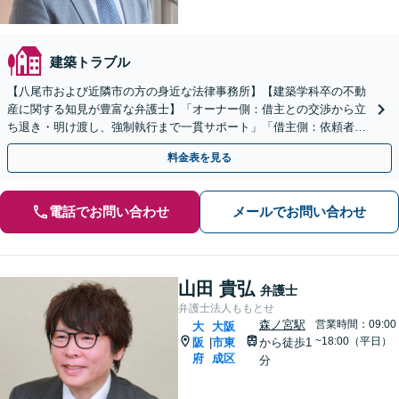
建築トラブル
【八尾市および近隣市の方の身近な法律事務所】【建築学科卒の不動
産に関する知見が豊富な弁護士】「オーナー側：借主との交渉から立
ち退き・明け渡し、強制執行まで一貫サポート」「借主側：依頼者さ
まに代わり、正当な権利を主張」【休日・夜間相談可】
料金表を見る
電話でお問い合わせ
メールでお問い合わせ
山田 貴弘
弁護士
弁護士法人ももとせ
森ノ宮駅
営業時間：09:00
大
大阪
~18:00（平日）
阪
市東
から徒歩1
|
府
成区
分