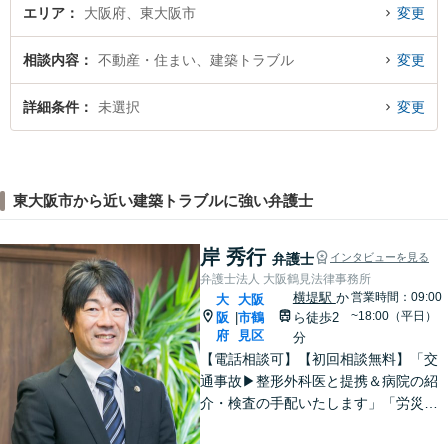
エリア
大阪府、東大阪市
変更
相談内容
不動産・住まい、建築トラブル
変更
詳細条件
未選択
変更
東大阪市から近い建築トラブルに強い弁護士
岸 秀行
弁護士
インタビューを見る
弁護士法人 大阪鶴見法律事務所
横堤駅
か
営業時間：09:00
大
大阪
~18:00（平日）
阪
市鶴
ら徒歩2
|
府
見区
分
【電話相談可】【初回相談無料】「交
通事故▶︎整形外科医と提携＆病院の紹
介・検査の手配いたします」「労災の
後遺障害もお任せください」事故後で
きるだけ早期にご相談頂けると助かり