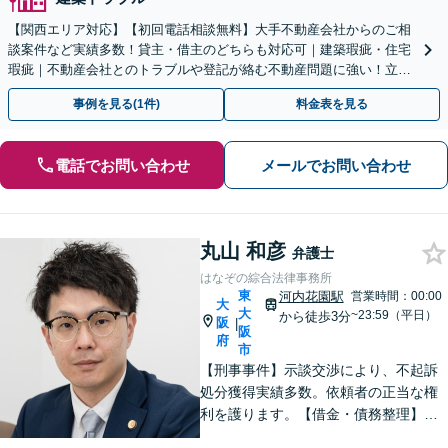
【関西エリア対応】【初回電話相談無料】大手不動産会社からのご相
談案件など実績多数！貸主・借主のどちらも対応可｜建築瑕疵・住宅
瑕疵｜不動産会社とのトラブルや登記が絡む不動産問題に強い！立ち
退き／建物の明け渡し請求【Zooｍ相談可】
事例を見る(1件)
料金表を見る
電話でお問い合わせ
メールでお問い合わせ
丸山 和彦
弁護士
はなぞの綜合法律事務所
東
河内花園駅
営業時間：00:00
大
大
~23:59（平日）
から徒歩3分
阪
|
阪
府
市
【刑事事件】示談交渉により、不起訴
処分獲得実績多数。依頼者の正当な権
利を護ります。【借金・債務整理】借
金問題の解決実績多数。【離婚・男女