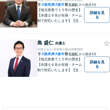
弁護士法人i 本部東大阪法律事務所
大阪府
東大阪市
布施駅
から徒歩1分
|
【地元密着で１５年の歴史】
詳細を見
【弁護士６名が在籍・チーム
る
制で対応いたします】【交通
事故、借金、相続、離婚、企
業法務・法人破産初回相談無
料】【布施駅すぐイオン布施
島 盛仁
駅前店５階】 お悩みは【弁護
弁護士
士法人ｉ 東大阪法律事務
弁護士法人i 本部東大阪法律事務所
所 】におまかせください！
大阪府
東大阪市
布施駅
から徒歩1分
|
【地元密着で１５年の歴史】
詳細を見
【弁護士６名が在籍・チーム
る
制で対応いたします】【交通
事故、借金、相続、離婚、企
業法務・法人破産初回相談無
料】【布施駅すぐイオン布施
駅前店５階】お悩みは【弁護
士法人ｉ 東大阪法律事務所】
におまかせください！