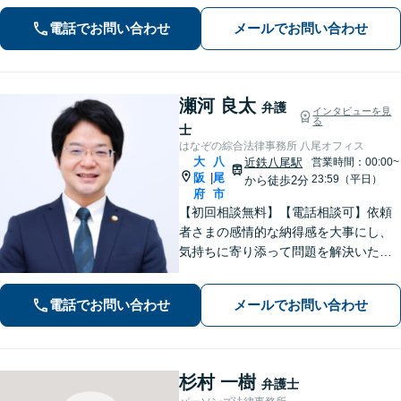
ます。法律問題だけではないトータル
電話でお問い合わせ
メールでお問い合わせ
サポートを目指します【セカンドオピ
ニオン可】
瀬河 良太
弁護
インタビューを見
る
士
はなぞの綜合法律事務所 八尾オフィス
大
八
近鉄八尾駅
営業時間：00:00~
阪
尾
|
23:59（平日）
から徒歩2分
府
市
【初回相談無料】【電話相談可】依頼
者さまの感情的な納得感を大事にし、
気持ちに寄り添って問題を解決いたし
ます「プライバシーには最大限配慮
し、秘密厳守を徹底」子の監護が関わ
電話でお問い合わせ
メールでお問い合わせ
る複雑なケースも対応【完全個室対
応】【子連れ相談可】【休日・夜間相
談可】
杉村 一樹
弁護士