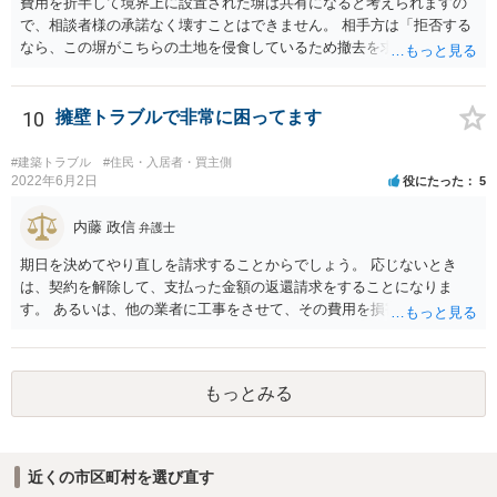
費用を折半して境界上に設置された塀は共有になると考えられますの
で、相談者様の承諾なく壊すことはできません。 相手方は「拒否する
なら、この塀がこちらの土地を侵食しているため撤去を求める手続き
に移る」と述べているようですが、隣地の所有者と同意のうえ設置し
ているわけですから、相談者様の同意なく塀の撤去を求めることは法
的には難しいように思われます。 また、「隣地（相談者様）の許可」
10
擁壁トラブルで非常に困ってます
というのが何の許可を示しているのか判然としませんが、一般に、高
層建築物の建築確認を得る際は、近隣住民と協議してその建築に関し
#建築トラブル
#住民・入居者・買主側
同意を得るよう行政指導が行われておりますので、（推測になってし
2022年6月2日
役にたった
5
まいますが）この同意を得ている旨虚偽の申請を行い、建築許可を得
たのかもしれません。 近隣住民の同意は必須の要件ではないため、直
内藤 政信
弁護士
ちに建築確認自体が取り消されるわけではございませんが、虚偽の申
期日を決めてやり直しを請求することからでしょう。 応じないとき
請を行ったことについて申請者の責任を追及する余地はあろうかと存
は、契約を解除して、支払った金額の返還請求をすることになりま
じます。 お話をお聞きする限り、相手方のやり口は非常に強引かつ高
す。 あるいは、他の業者に工事をさせて、その費用を損害として請求
圧的で、相談者様が恐怖を感じるのは無理もないことかと思います。
することになるで しょう。
相手方の態度を見ていると、無理矢理塀を破壊して建築工事を強行す
るおそれすらあるように思われますので、相手方に、塀の取り壊しに
は応じない旨や、「隣地の許可済と話して（嘘をついて）建築許可を
もっとみる
取った」ということについて説明を求める旨を記載した通知書を送り
付けるとともに、行政にも相談するのがよろしいかと存じます。 ま
た、相談者様が弁護士に依頼することで、相手方との交渉は全て弁護
士に任せることができ、相手方と話さなければならないという精神的
近くの市区町村を選び直す
なご負担をなくすこともできます。 相手方に恐怖を感じ、ご自身で話