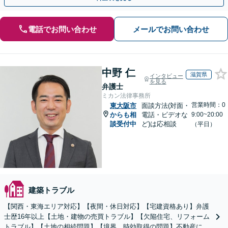
電話でお問い合わせ
メールでお問い合わせ
中野 仁
滋賀県
インタビュー
を見る
弁護士
ミカン法律事務所
営業時間：0
東大阪市
面談方法(対面・
からも相
電話・ビデオな
9:00~20:00
談受付中
ど)は応相談
（平日）
建築トラブル
【関西・東海エリア対応】【夜間・休日対応】【宅建資格あり】弁護
士歴16年以上【土地・建物の売買トラブル】【欠陥住宅、リフォーム
トラブル】【土地の相続問題】【境界、時効取得の問題】不動産に関