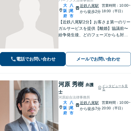
パーソンズ法律事務所
大
八
近鉄八尾駅
営業時間：10:00~
阪
尾
|
18:00（平日）
から徒歩2分
府
市
【近鉄八尾駅2分】お客さま第一のリー
ガルサービスを提供【離婚】協議前〜
紛争発生後、どのフェーズからも対
応。より良い解決への突破口を見出し
ます【交通事故】豊富な対応実績。損
害保険会社側の事情に精通し、適切な
電話でお問い合わせ
メールでお問い合わせ
賠償金の獲得を目指します【夜間・休
日相談OK】
河原 秀樹
弁護
インタビューを見
る
士
河原綜合法律事務所
大
八
近鉄八尾駅
営業時間：10:00~
阪
尾
|
20:00（平日）
から徒歩7分
府
市