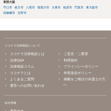
東部大阪
し合いを行うことができそうにないようでしたら、一度弁護士に依頼
守口市
枚方市
八尾市
寝屋川市
大東市
柏原市
門真市
東大阪市
することをご検討いただくのがよろしいかもしれません。 ご参考にな
四條畷市
交野市
れば幸いです。
ココナラ法律相談について
ココナラ法律相談とは
ご意見・ご要望
法律Q&A
利用規約
法律相談コラム
プライバシーポリシー
ココナラとは
外部送信ポリシー
よくあるご質問
掲載をご検討の弁護士の方
へ
運営へのお問い合わせ
会社情報
運営会社