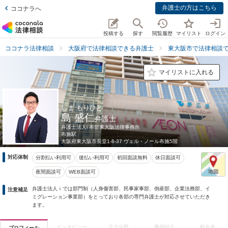
弁護士の方はこちら
ココナラへ
投稿する
探す
閲覧履歴
マイリスト
ログイン
ココナラ法律相談
大阪府で法律相談できる弁護士
東大阪市で法律相談
マイリストに入れる
しま もりひと
島 盛仁
弁護士
弁護士法人i 本部東大阪法律事務所
布施駅
大阪府
東大阪市長堂1-8-37 ヴェル・ノール布施5階
対応体制
分割払い利用可
後払い利用可
初回面談無料
休日面談可
夜間面談可
WEB面談可
弁護士法人ｉでは部門制（人身傷害部、民事家事部、倒産部、企業法務部、イ
注意補足
ミグレーション事業部）をとっており各部の専門弁護士が対応させていただき
ます。
インタビュー
注力分野
事例紹介
料金表
プロフィール