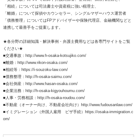
「相続」については司法書士や資産税に強い税理士、
「離婚」について探偵やカウンセラー、シングルマザーハウス運営者
「債務整理」についてはFPアドバイザーや保険代理店、金融機関などと
連携して最善手をご提案します。
★各分野の詳細知識・解決事例・弁護士費用などは各専門サイトをご覧
ください★
■交通事故：http://www.h-osaka-kotsujiko.com/
■離婚：http://www.rikon-osaka.com/
■相続等：https://i-souzoku-law.com/
■債務整理：http://h-osaka-saimu.com/
■会社倒産：http://www.hasan-osaka.com/
■企業法務：http://h-osaka-kigyouhoumu.com/
■人事・労務相談：http://h-osaka-roudou.com/
■不動産（オーナー向け、不動産会社向け）http://www.fudousanlaw.com/
■イミグレーション（外国人雇用 ビザ手続）https://osaka-immigration.c
om/