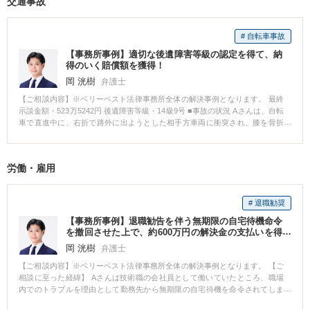
交通事故
ことになりました。しかし、兄のCさんは「俺が長男だから俺が相続する。お
前たちは相続放棄をしてくれ。」との一点張りでした。Aさんは、信頼してい
た兄との遺産分割協議に耐えかねて、どうすればよいかわからないというこ
# 自転車事故
とでベリーベスト法律事務所に相談にきました。 【ベリーベストの対応とそ
の結果】 弁護士は、Aさんに、このような場合は、家庭裁判所で話し合いを
【事務所事例】適切な後遺障害等級の認定を得て、納
行う、調停という手続きを利用したほうが良いとアドバイスをしました。 そ
得のいく賠償額を獲得！
こで、Aさんは、遺産分割調停を申し立てたところ、CさんDさんにもそれぞ
岡 洸樹
弁護士
れ弁護士が就任しました。 Cさんは遺産分割調停で「兄弟で分けなければい
けないことは分かっている。しかしながら、遺産はこの土地建物しかないの
【ご相談内容】※ベリーベスト法律事務所全体の解決事例となります。 最終
で、これをどうやって分けたらいいのか分からない。自分がずっと住み続け
示談金額・523万5242円 後遺障害等級・14級9号 ■事故の状況 Aさんは、自転
た家なので自分が守っていきたい気持ちがある。弟と妹には悪いが、自分が
車で直進中に、右折で路外に出ようとした相手方車両に衝突され、膝を骨折
出せるお金はない。」と回答しました。 そこで、土地建物について、不動産
する怪我を負いました。 当事務所にいただく前に既にほかの事務所にご依頼
会社にて見積を出してもらい、不動産価値を査定することとしました。 Cさ
されておりましたが、当該事務所の対応にご不満を抱かれ、事務所を変える
んは、当初、不動産を売却することに抵抗を示していました。しかし、不動
ことを検討されておりました。 一通りご相談に乗った後、いくつかの事務所
労働・雇用
産が5000万円で売却することができるとわかると、対価を支払って自分名義
を回り、最終的に当事務所に決めたとのことで、ご依頼いただきました。 傷
にする余力がないと分かり、諦めたようでした。最終的には、売却資金から
病名：右脛骨高原骨折 ■ご依頼内容 前任の弁護士において、交通事故事案の
経費などを差し引いた4800万円を三等分にして1600万円ずつ分けるというこ
処理の流れの把握に不安があったりしたようですので、一通りの流れをご説
とで合意できました。 Aさんは、法律事務所に交渉を依頼したことによっ
# 退職勧奨
明しました。 また、骨折ということもあり頻回の通院ができているわけでは
て、「1600万円を取得する」という、Aさんにとって望んでいた条件で最終合
ないことを気にされておりましたので、適切に対処をすれば特に問題はない
【事務所事例】退職勧告を伴う無期限の自宅待機命令
意することができました。 また、弁護士に交渉を任せたことによって、Aさ
旨お伝えしました。 症状固定の時期に差し掛かっていたようでしたので、後
を撤回させた上で、約600万円の解決金の支払いを得
んは、自身で交渉を行うストレスを感じることなく、親族と協議することが
遺障害の認定の申請手続きについても詳細をお話ししました。 ■ベリーベス
て退職
岡 洸樹
弁護士
できました。
ト法律事務所の対応とその結果 当事務所にご依頼いただいた段階で、既に事
故から相当程度期間が経過しておりましたので、まずは後遺障害の認定の申
【ご相談内容】※ベリーベスト法律事務所全体の解決事例となります。 【ご
請を見据えて治療状況の確認等を行いました。 十分な準備をした後、症状固
相談に至った経緯】 Aさんは技術職の会社員として働いていたところ、職場
定の段階になりましたので、当事務所にて後遺障害の認定の申請手続きを行
内でのトラブルを理由として勤務先から無期限の自宅待機を命令されてしま
いました。 膝の骨折ではありましたが、癒合は正常にできており、可動域の
いました。 自宅待機となったことで給与が一部カットされてしまったことも