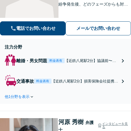
紛争発生後、どのフェーズからも対
応。より良い解決への突破口を見出し
ます【交通事故】豊富な対応実績。損
害保険会社側の事情に精通し、適切な
電話でお問い合わせ
メールでお問い合わせ
賠償金の獲得を目指します【夜間・休
日相談OK】
注力分野
離婚・男女問題
【近鉄八尾駅2分】協議前〜紛
料金表有
争発生後、どのフェーズからも
対応。面会交流など、離婚時の
条件変更に関するご相談もお任
交通事故
【近鉄八尾駅2分】損害保険会社提携の
料金表有
せください。依頼者第一の姿勢
弁護士事務所の勤務経験があり、損害
をモットーに、相談者さまの望
保険会社側の事情に精通。事故直後の
む解決ができるよう柔軟に対応
他1分野を表示
保険会社とのやりとりから、後遺障害
いたします【夜間・休日相談O
等級認定、示談交渉、過失割合等、幅
K】
広く対応。適切な補償を受けられるよ
う尽力します【夜間・休日相談OK】
河原 秀樹
弁護
インタビューを見
る
士