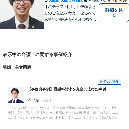
大阪府
大阪市城東区
今福鶴見駅
から徒歩2分
|
【法テラス利用可】依頼者さ
詳細を見
まのご負担を考え、なるべく
る
示談での解決を心掛け対応い
たします。コミュニケーショ
ン力と精神的なタフさが強
み。依頼者さまにとって身近
で頼れる弁護士を目指しま
す。【休日相談可】【今福鶴
表示中の弁護士に関する事例紹介
見駅2分】
離婚・男女問題
# ダブル不倫
【事務所事例】慰謝料請求を完全に退けた事例
岡 洸樹
弁護士
【ご相談内容】※ベリーベスト法律事務所全体の解決事例となります。 最終
金額：0円（請求を退けた） ■ご相談に至った経緯 専業主婦であるAさんに
は、Bさんという夫がいますが、ある日、Bさんは、Cさんという既婚女性と
不貞関係になってしまいました。Cさんの夫であるDさんは、Bさんに対して5
00万円の慰謝料請求をしてきました。AさんとBさんは、減額しようとして交