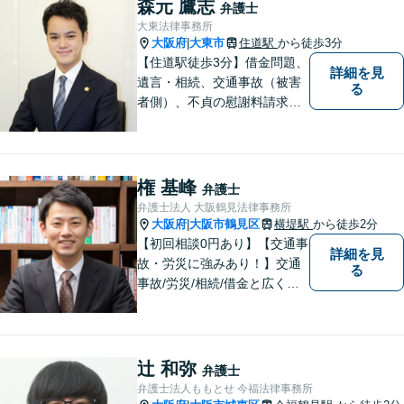
森元 鷹志
弁護士
け、満足度の高い解決を目指
大東法律事務所
します【放出駅1分】
大阪府
大東市
住道駅
から徒歩3分
|
【住道駅徒歩3分】借金問題、
詳細を見
遺言・相続、交通事故（被害
る
者側）、不貞の慰謝料請求は
初回相談が無料。初めての方
でも安心して相談できるよう
に、丁寧な聞き取りとわかり
やすい説明を心がけておりま
権 基峰
弁護士
す。お気軽にご相談くださ
弁護士法人 大阪鶴見法律事務所
い。
大阪府
大阪市鶴見区
横堤駅
から徒歩2分
|
【初回相談0円あり】【交通事
詳細を見
故・労災に強みあり！】交通
る
事故/労災/相続/借金と広く法
律問題に対応。【横堤駅2分】
法律トラブルに巻き込まれた/
巻き込まれそうな方はお早め
にご相談ください。【労災事
辻 和弥
弁護士
故：9年前の事故でも数千万円
弁護士法人ももとせ 今福法律事務所
の賠償を獲得】