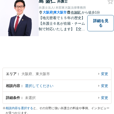
島 盛仁
ムーズな明け渡し請求で依頼
弁護士
者さまの被害を最小限に抑え
弁護士法人i 本部東大阪法律事務所
る」
大阪府
東大阪市
布施駅
から徒歩1分
|
【地元密着で１５年の歴史】
詳細を見
【弁護士６名が在籍・チーム
る
制で対応いたします】【交通
事故、借金、相続、離婚、企
業法務・法人破産初回相談無
料】【布施駅すぐイオン布施
駅前店５階】お悩みは【弁護
士法人ｉ 東大阪法律事務所】
におまかせください！
エリア
大阪府、東大阪市
変更
相談内容
選択してください
変更
詳細条件
未選択
変更
※
相談内容を選択する
と、その分野に強い弁護士の料金や事例、インタビュー
が見つかります。