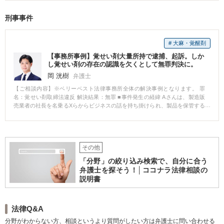
制限などはなかったため、神経症状での等級認定を目指しました。 適切な資
あり、Aさんは改善すべき点は改善するので職場に復帰させてほしいと勤務先
料を添付し申請をしたところ、無事14級9号の等級認定が得られました。 そ
に求めましたが、勤務先からは、大幅な降格処分を受け入れるか自己都合に
刑事事件
の後、認定結果を踏まえて損害の計算を行い、示談交渉に移行しました。 上
よる退職を選択するよう求められました。 【ご相談内容】 Aさんとしては、
記の事故状況であったため、過失相殺を主張される可能性がありましたが、
業務にやりがいを感じていたことから、職場に復帰してこのまま働き続けた
最終的には100対0を前提に解決することができました。 逸失利益について
いというご意向をお持ちでした。 ただ、今回このような一方的な対応をされ
は、14級であったこともあり、相手方保険会社も労働能力喪失期間を5年とし
# 大麻・覚醒剤
てしまったことで、働き続けることへの不安も感じられ、弁護士にご相談い
て譲らなかったのですが、その代わりに後遺障害慰謝料や休業損害その他の
ただくに至ったとのことでした。 詳しいお話を伺ったところ、会社内で人間
【事務所事例】覚せい剤大量所持で逮捕、起訴。しか
項目についてはこちらの提示額満額を飲んでもらう形で調整をしました。 労
関係のトラブルがあったこと自体は事実でしたが、トラブルの相手方の主張
し覚せい剤の存在の認識を欠くとして無罪判決に。
働能力喪失期間を争って交渉外の手続きに移行することも検討の余地があり
には事実に反していることも多いにも関わらず、会社が十分な調査をしない
岡 洸樹
弁護士
ましたが、Aさんとしても、最終的な金額や解決までの期間、過失割合が暗転
まま相手方の主張のみを聞いている状態であるとのことでした。 【ベリーベ
するリスクを踏まえ、上記の調整した金額でもって納得いただいたうえで示
ストの対応とその結果】 Aさんのお話からすると、勤務先からの自宅待機命
【ご相談内容】※ベリーベスト法律事務所全体の解決事例となります。 罪
談の運びとなりました。
令や降格は無効となる可能性があると考えられました。 そこで、どのような
名：覚せい剤取締法違反 解決結果：無罪 ■事件発生の経緯 Aさんは、製造販
解決がAさんにとって最善の選択なのか、打ち合わせを重ねて検討した結果、
売業者の社長を名乗るXらからビジネスの話を持ち掛けられ、製品を保管する
やはりAさんとしては、復職を第一として考えたいということになりました。
倉庫を借りた上、Xらから連絡を受けて、外国から日本へと製品を輸入する手
ただ一方で、勤務先のAさんへの対応が非常に頑なであったこと、Aさんの技
続を行いました。 ところが、倉庫に届いた製品には記載上の不備があり、A
術は転職市場でも有利なものであったことから、復職するよりも有利な条件
さんは不可解に思ったことから、書類の確認と話し合いを求めて、国外にい
を獲得できるのであれば転職を前提とする和解も視野に入れるという方針を
るXのもとへ向けて出国しました。 しかし、その翌日、Xの部下らがAさんの
決定しました。 そして、弁護士から勤務先に内容証明を送り、自宅待機命令
その他
倉庫に侵入し、製品の中身を持ち出そうとしました。通報を受けて警察が臨
は無効であると主張して、直ちにAさんを元の業務に復帰させた上で減額分の
場した際、Aさんの倉庫内にあった製品の中からは、膨大な量の覚せい剤が発
「分野」の絞り込み検索で、自分に合う
給与を全額支払うよう求めました。 すると、ほどなく勤務先から解決金を支
見されました。 その後、帰国したAさんは覚せい剤取締法違反（営利目的所
弁護士を探そう！│ココナラ法律相談の
払っての解決の打診がありました。 そこで、自宅待機命令により減額された
持）の疑いで逮捕されました。 ■相談～解決の流れ 初回接見時から、Aさんは
説明書
給与の支払いに加え、Aさんが転職活動に要すると考えられる期間分の給与を
覚せい剤が製品に隠匿されているとは知らなかったと述べており、Aさんの話
試算し、それをもとに解決金額を提示したところ、勤務先より、解決金の支
は具体的で真に迫るものがありました。 当事務所の弁護士もAさんの無実を
払いに応じるとの返答がありました。 結果として、Aさんは転職活動期間中
信じて、一貫した無罪主張を続けました。 Aさんは起訴され、検察官は、Aさ
も勤務先に在籍し続けた場合と同水準の収入を確保しながら、勤務先で就労
んには覚せい剤所持の認識があったと主張しましたが、当事務所の弁護士
法律Q&A
することなく転職活動に専念できる形となりました。第1希望である復職は叶
は、当時Aさんは生じた疑問を払拭すべく行動しており、覚せい剤の隠匿を知
分野がわからない方、相談というより質問がしたい方は弁護士に問い合わせる
いませんでしたが、 「同じ勤務先に復帰することで将来また同様のトラブル