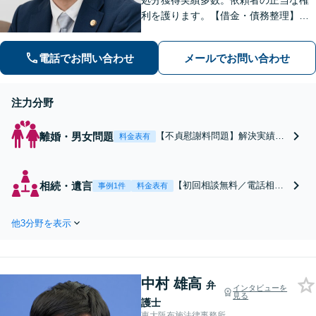
処分獲得実績多数。依頼者の正当な権
利を護ります。【借金・債務整理】借
金問題の解決実績多数。【離婚・男女
問題】不貞慰謝料の獲得、減額実績多
電話でお問い合わせ
メールでお問い合わせ
数。独りで悩まず、先ずはお話をお聞
かせ下さい。【土日・夜間対応可】
注力分野
離婚・男女問題
【不貞慰謝料問題】解決実績多
料金表有
数。請求する側される側、少し
でも有利になるように対応いた
します。早期解決を意識し、示
相続・遺言
【初回相談無料／電話相談
事例1件
料金表有
談交渉を行います。【離婚、親
可】相続に関するお悩み
権、養育費】複雑な法律問題に
は、お気軽になんでもお話
ついて、見通しを立て、今後の
他3分野を表示
しください！話しやすい雰
ご提案をいたします。【土日・
囲気づくりを心掛け、きめ
夜間対応可】
細やかに対応いたします
【出張相談可／入院中・施
中村 雄高
設に入所中の方もご相談く
弁
インタビューを
見る
ださい】【子連れ相談・車
護士
いす利用可】
東大阪布施法律事務所