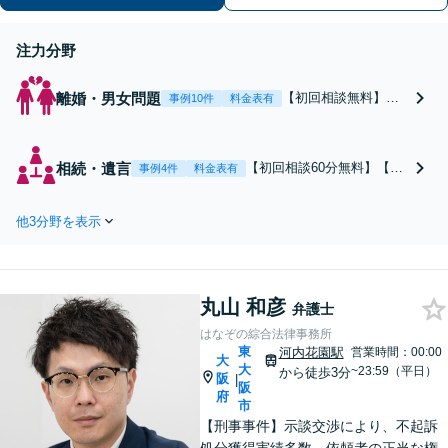
注力分野
離婚・男女問題
【初回相談無料】あ
事例10件
料金表有
なたの利益の最大化
を目指します。まず
は電話・メールで状
相続・遺言
【初回相談60分無料】【全
事例4件
料金表有
況を丁寧にお聞きし
国対応】税理士・司法書士
ます。「離婚を希望
と連携可能！遺産分割／遺
している」「離婚を
他3分野を表示
留分／遺言書作成／相続放
切り出された」「不
棄／相続人・財産調査／相
貞の慰謝料請求をし
続税対策等お任せくださ
たい」等お任せくだ
い。【明瞭な料金プラン】
さい。【リーズナブ
丸山 和彦
【解決実績豊富】【電話相
弁護士
ルな料金設定】
談可】
はなぞの綜合法律事務所
東
河内花園駅
営業時間：00:00
大
大
~23:59（平日）
から徒歩3分
阪
|
阪
府
市
【刑事事件】示談交渉により、不起訴