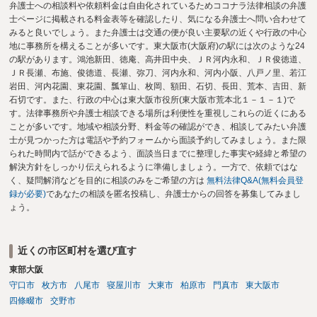
弁護士への相談料や依頼料金は自由化されているためココナラ法律相談の弁護
士ページに掲載される料金表等を確認したり、気になる弁護士へ問い合わせて
みると良いでしょう。また弁護士は交通の便が良い主要駅の近くや行政の中心
地に事務所を構えることが多いです。東大阪市(大阪府)の駅には次のような24
の駅があります。鴻池新田、徳庵、高井田中央、ＪＲ河内永和、ＪＲ俊徳道、
ＪＲ長瀬、布施、俊徳道、長瀬、弥刀、河内永和、河内小阪、八戸ノ里、若江
岩田、河内花園、東花園、瓢箪山、枚岡、額田、石切、長田、荒本、吉田、新
石切です。また、行政の中心は東大阪市役所(東大阪市荒本北１－１－１)で
す。法律事務所や弁護士相談できる場所は利便性を重視しこれらの近くにある
ことが多いです。地域や相談分野、料金等の確認ができ、相談してみたい弁護
士が見つかった方は電話や予約フォームから面談予約してみましょう。また限
られた時間内で話ができるよう、面談当日までに整理した事実や経緯と希望の
解決方針をしっかり伝えられるように準備しましょう。一方で、依頼ではな
く、疑問解消などを目的に相談のみをご希望の方は
無料法律Q&A(無料会員登
録が必要)
であなたの相談を匿名投稿し、弁護士からの回答を募集してみまし
ょう。
近くの市区町村を選び直す
東部大阪
守口市
枚方市
八尾市
寝屋川市
大東市
柏原市
門真市
東大阪市
四條畷市
交野市