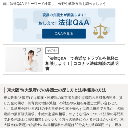
っている者の行動とは考えられないこと、税関や運送業者でさえ気が付かな
前に法律Q&Aでキーワード検索し、分野や解決方法を調べましょう
が起きてしまう不安を考えれば、余裕をもって転職活動ができることになっ
かった覚せい剤の存在をAさんは認識していたはずだというのは無理があるこ
てよかった」 とご満足いただけました。 ※ご依頼者様の守秘義務の観点か
と、Aさんは覚せい剤保管の対価と呼べるような金員をXらから受け取ってい
ら、一部、内容を抽象化して掲載しております。
ないこと、などを主張しました。 公判では多数の書証や長時間にわたる被告
人質問を経ましたが、裁判所は、Aさんに覚せい剤所持の認識があったと認め
るには疑いが残るとして、無罪判決を言い渡しました。 ■解決のポイント 本
件の最大の争点は、Aさん自身に覚せい剤所持の認識があったか否かでした。
検察官は、間接事実を積み重ねることによってこれを立証しようとしました
が、当事務所の弁護士は、それらの間接事実をもってしてもAさんが覚せい剤
の存在を認識していたという結論は導かれない旨を説得的に主張するととも
に、反対に、Aさんが覚せい剤の存在を知らなかったことをうかがわせる事実
その他
を挙げていきました。 その結果、無罪判決を勝ち取ることができ、無実のA
「法律Q&A」で身近なトラブルを気軽に
さんを冤罪から守ることができました。
相談しよう！│ココナラ法律相談の説明
書
東大阪市(大阪府)での弁護士の探し方と法律相談の方法
東大阪市(大阪府)では痴漢・性犯罪の加害者弁護や盗撮犯の早期身柄開放、貸
した金の回収、養育費の増額/減額、の対処や依頼を弁護士に問い合わせた
り、飲酒無免許ひき逃げの不起訴処分や車を売らずに自己破産できるか、欠陥
建築の損害賠償請求、中絶の慰謝料相場、のような悩みについて法律の専門家
である弁護士に法律相談したいという方々の悩みに応える弁護士がいます。東
大阪市(大阪府)の弁護士の法律相談料の相場は30分あたり5,000円です。現在