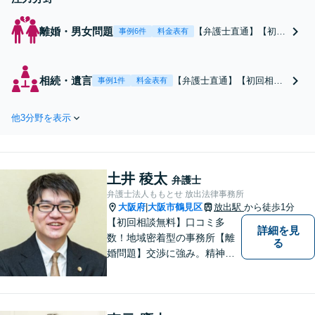
離婚・男女問題
【弁護士直通】【初回
事例6件
料金表有
相談無料】【1,000件
以上の実績】【多額の
慰謝料回収や請求額減
相続・遺言
【弁護士直通】【初回相談
事例1件
料金表有
額の実績あり】最善の
無料】【出張相談可／自宅
紛争解決を目指しま
や病院や介護施設まで】
す！丁寧なヒアリング
他3分野を表示
「他士業と連携しワンスト
できめ細やかにサポー
ップで解決」「感情的な対
ト「財産分与／養育費
立を避けた円滑な相続の実
／婚姻費用／親権／面
現」相談者さまに合った解
会交流／不貞の慰謝料
土井 稜太
決のプランをご提案
弁護士
請求ほか
弁護士法人ももとせ 放出法律事務所
大阪府
大阪市鶴見区
放出駅
から徒歩1分
|
【初回相談無料】口コミ多
詳細を見
数！地域密着型の事務所【離
る
婚問題】交渉に強み。精神的
な負担が少しでも軽くなるよ
う、寄り添いの姿勢で事件解
決に臨みます【相続・遺言】
迅速かつ丁寧な対応を心が