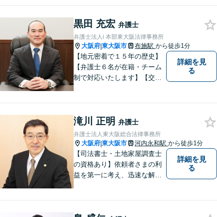
も。交通事故に直面したら、まずはご
相談【夜間・休日面談OK】
黒田 充宏
弁護士
弁護士法人i 本部東大阪法律事務所
大阪府
東大阪市
布施駅
から徒歩1分
|
【地元密着で１５年の歴史】
詳細を見
【弁護士６名が在籍・チーム
る
制で対応いたします】【交通
事故、借金、相続、離婚、企
業法務・法人破産初回相談無
料】【布施駅すぐイオン布施
滝川 正明
駅前店５階】 お悩みは【弁護
弁護士
士法人ｉ 東大阪法律事務
弁護士法人東大阪総合法律事務所
所 】におまかせください！
大阪府
東大阪市
河内永和駅
から徒歩1分
|
【司法書士・土地家屋調査士
詳細を見
の資格あり】依頼者さまの利
る
益を第一に考え、迅速な解決
を目指します。不貞慰謝料請
求や財産分与など幅広く対応
「明け渡し請求はお任せ／ス