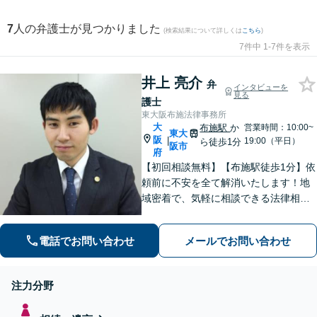
7
人の弁護士が見つかりました
(検索結果について詳しくは
こちら
)
7件中 1-7件を表示
井上 亮介
弁
インタビューを
見る
護士
東大阪布施法律事務所
大
布施駅
か
営業時間：10:00~
東大
阪
|
19:00（平日）
ら徒歩1分
阪市
府
【初回相談無料】【布施駅徒歩1分】依
頼前に不安を全て解消いたします！地
域密着で、気軽に相談できる法律相談
所を目指して。交通事故／労働問題／
離婚・男女問題など幅広く対応可能で
電話でお問い合わせ
メールでお問い合わせ
す◎
注力分野