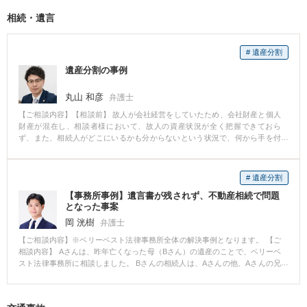
渉し、何とか100万円まで下げることができましたが、Dさんはそれ以上の減
相続・遺言
額には応じてくれませんでした。困ったAさんは当事務所に相談にお越しにな
りました。 ■ご相談内容 Aさんのご希望は、慰謝料を下げることでした。ま
た、今後、トラブルが二度と起こらないようにきちんとした合意を取り交わ
# 遺産分割
したいというご希望も有していらっしゃいました。 ■ベリーベストの対応と
その結果 当事務所は、Aさんからの依頼を受けた後、交渉を開始しました。
遺産分割の事例
本件ではそもそも、AさんもCさんに対して慰謝料請求をすることができま
す。そこで、その点をDさんに対して強く主張するとともに、裁判に移行して
丸山 和彦
弁護士
もお互いに負担が大きくなるだけであること等を説得しました。その結果、D
さんも納得して慰謝料請求を取り下げました。AさんもBさんも慰謝料を支払
【ご相談内容】【相談前】 故人が会社経営をしていたため、会社財産と個人
う必要が全くなくなったのです。また、本件について二度とお互いに蒸し返
財産が混在し、相談者様において、故人の資産状況が全く把握できておら
さないという趣旨の合意書を取り交わすことができました。
ず、また、相続人がどこにいるかも分からないという状況で、何から手を付
ければよいか判らないという状況でご相談に来られました。 【相談後】 故人
の顧問税理士と連携をとり、遺産を整理しつつ、同時並行的に相続人調査を
行いました。 結果、全ての財産と相続人を把握できたので、その後、相続人
# 遺産分割
と遺産分割協議を行いました。故人と疎遠な相続人に対しては、依頼者様の
【事務所事例】遺言書が残されず、不動産相続で問題
利益を優先していただきたい旨申入れ、納得していただき、結果として、法
となった事案
定相続分を大きく上回る相続分を獲得しました（法定相続分+約１億円程
度）。依頼者様の利益を追求した弁護活動となり、満足していただけまし
岡 洸樹
弁護士
た。
【ご相談内容】※ベリーベスト法律事務所全体の解決事例となります。 【ご
相談内容】 Aさんは、昨年亡くなった母（Bさん）の遺産のことで、ベリーベ
スト法律事務所に相談しました。 Bさんの相続人は、Aさんの他、Aさんの兄
であるCさん、弟のDさんがいます。Bさんの遺産には、土地建物（5000万円
相当）があります。この土地建物には、Bさんが生前、Cさんと同居していま
した。Bさんは遺言書を残さなかったので、遺産分割のことを兄弟で話し合う