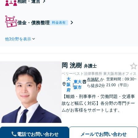
相続・遺言
借金・債務整理
料金表有
他3分野を表示
岡 洸樹
弁護士
ベリーベスト法律事務所 東大阪布施オフィス
大
布施駅
か
営業時間：09:30~
東大
阪
|
21:00（平日）
ら徒歩2分
阪市
府
【離婚・刑事事件・労働問題・交通事
故など幅広く対応】各分野の専門チー
ムがお客様をサポートします。
電話でお問い合わせ
メールでお問い合わせ