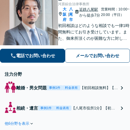
河原綜合法律事務所
大
八
近鉄八尾駅
営業時間：10:00~
阪
尾
|
20:00（平日）
から徒歩7分
府
市
初回相談はどのような相談でも一律1時
間無料にてお引き受けしています。ま
た、御来所頂くのが困難な方に対して
は出張相談のご予約お受けしておりま
す。弁護士事務所の比較的少ない八尾
電話でお問い合わせ
メールでお問い合わせ
市及び近隣市・区の方々に上質なリー
ガルサービスを提供いたします。
注力分野
離婚・男女問題
【初回相談無料】【電
事例1件
料金表有
話相談可】「親しみや
すい雰囲気／リラック
スしてご相談いただけ
相続・遺言
【八尾市役所1分】【初回
事例1件
料金表有
る事務所」離婚協議か
相談無料】【電話相談可】
ら調停・審判、裁判ま
「八尾市および近隣市の方
で一貫サポート！離婚
他6分野を表示
の身近な法律事務所」経験
に関するお悩みをワン