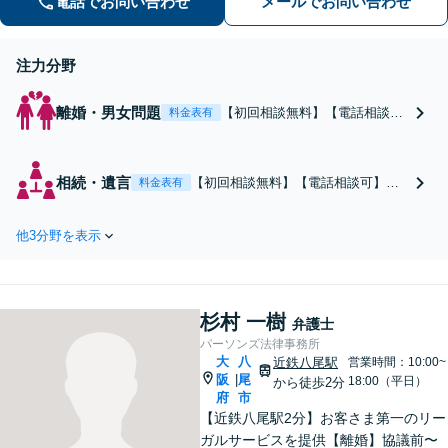
電話でお問い合わせ
メールでお問い合わせ
る複雑なケースも対応【完全個室対
応】【子連れ相談可】【休日・夜間相
談可】
注力分野
離婚・男女問題
【初回相談無料】【電話相談
料金表有
可】依頼者さまの感情的な納得
感を大事にし、気持ちに寄り添
い離婚問題を解決「子の監護が
相続・遺言
【初回相談無料】【電話相談可】相
料金表有
関わる複雑な案件も対応」相続
続人調査から他の相続人との交渉、
人調査から他の相続人との交
遺産分割調停・訴訟までお任せくだ
渉、遺産分割調停・訴訟までお
他3分野を表示
さい。依頼者さま一人ひとりに合わ
任せください【完全個室対応】
せ、最適な解決策をご提案いたしま
【休日・夜間相談可】
す「複雑な事業承継、不動産相続な
どにも対応」【完全個室対応】【休
杉村 一樹
日・夜間相談可】
弁護士
パーソンズ法律事務所
大
八
近鉄八尾駅
営業時間：10:00~
阪
尾
|
18:00（平日）
から徒歩2分
府
市
【近鉄八尾駅2分】お客さま第一のリー
ガルサービスを提供【離婚】協議前〜