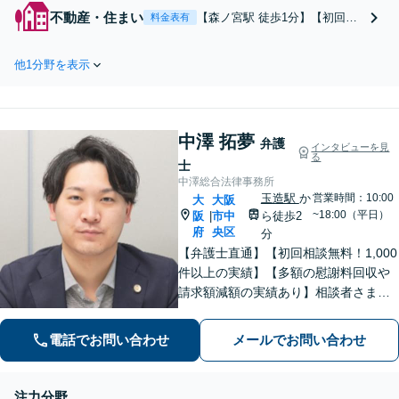
す。遺言書作成、生前の相続対策、
不動産・住まい
【森ノ宮駅 徒歩1分】【初回相
料金表有
複雑な遺産分割もお任せください。
談無料】【地域密着】オーナ
社会人経験豊富な弁護士が親身にな
ー・貸主のご相談をお受けしま
ってお話を伺います。
他1分野を表示
す。立ち退き、明け渡し請求、
家賃滞納、売買・賃貸借契約書
の作成・チェック、共有関係の
解消など。タフな交渉・訴訟は
中澤 拓夢
お任せください。【他士業連
弁護
インタビューを見
る
携】
士
中澤総合法律事務所
玉造駅
か
営業時間：10:00
大
大阪
~18:00（平日）
阪
市中
ら徒歩2
|
府
央区
分
【弁護士直通】【初回相談無料！1,000
件以上の実績】【多額の慰謝料回収や
請求額減額の実績あり】相談者さまに
寄り添い、最善の解決を目指します！
丁寧なヒアリングできめ細やかにサポ
電話でお問い合わせ
メールでお問い合わせ
ート「刑事事件：執行猶予判決を得た
経験多数」示談交渉はお任せ！
注力分野