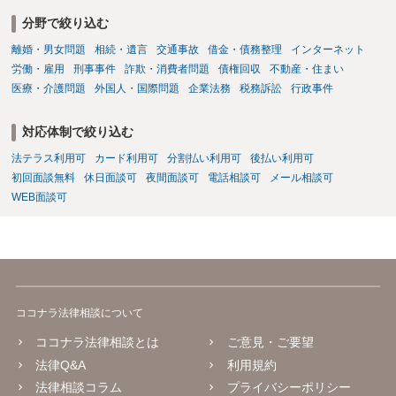
分野で絞り込む
離婚・男女問題
相続・遺言
交通事故
借金・債務整理
インターネット
労働・雇用
刑事事件
詐欺・消費者問題
債権回収
不動産・住まい
医療・介護問題
外国人・国際問題
企業法務
税務訴訟
行政事件
対応体制で絞り込む
法テラス利用可
カード利用可
分割払い利用可
後払い利用可
初回面談無料
休日面談可
夜間面談可
電話相談可
メール相談可
WEB面談可
ココナラ法律相談について
ココナラ法律相談とは
ご意見・ご要望
法律Q&A
利用規約
法律相談コラム
プライバシーポリシー