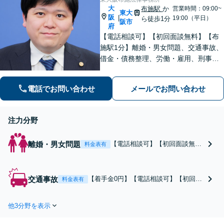
大
布施駅
か
営業時間：09:00~
東大
阪
|
19:00（平日）
ら徒歩1分
阪市
府
【電話相談可】【初回面談無料】【布
施駅1分】離婚・男女問題、交通事故、
借金・債務整理、労働・雇用、刑事事
件 など【相談しやすいリーズナブルな
料金体系】【着手金0円】で対応する分
電話でお問い合わせ
メールでお問い合わせ
野も！依頼者さまと「共闘」し、最後
まで味方になります
注力分野
離婚・男女問題
【電話相談可】【初回面談無
料金表有
料】【布施駅1分】離婚協議、
調停、訴訟、財産分与、養育費
や婚姻費用の請求、不貞慰謝料
交通事故
【着手金0円】【電話相談可】【初回面
料金表有
の請求など。有利な条件で財産
談無料】【布施駅1分】保険会社の対
分与を実現するなど、いくつも
応、後遺障害等級認定、自転車事故、
のパターンの離婚問題を解決し
他3分野を表示
治療費の打ち切りなど。弁護士が介入
てきた経験を活かし、より良い
することで、賠償金額が増額すること
解決の実現を