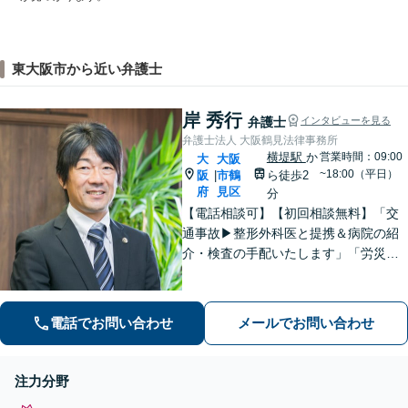
東大阪市から近い弁護士
岸 秀行
弁護士
インタビューを見る
弁護士法人 大阪鶴見法律事務所
横堤駅
か
営業時間：09:00
大
大阪
~18:00（平日）
阪
市鶴
ら徒歩2
|
府
見区
分
【電話相談可】【初回相談無料】「交
通事故▶︎整形外科医と提携＆病院の紹
介・検査の手配いたします」「労災の
後遺障害もお任せください」事故後で
きるだけ早期にご相談頂けると助かり
ます。法律問題だけではないトータル
電話でお問い合わせ
メールでお問い合わせ
サポートを目指します【セカンドオピ
ニオン可】
注力分野