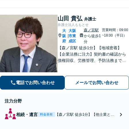
豊富な弁護士が上質なリー
ストップで解決へ「不
ガルサービスを提供しま
貞慰謝料請求など金銭
す。遺言書作成から遺産分
トラブルも相談可」
山田 貴弘
割協議まで幅広く対応「他
弁護士
【休日・夜間相談可】
士業と連携してスムーズな
弁護士法人ももとせ
解決」【休日・夜間相談
森ノ宮駅
営業時間：09:00
大
大阪
~18:00（平日）
阪
市東
可】
から徒歩1
|
府
成区
分
【森ノ宮駅 徒歩1分】【地域密着】
【企業法務に注力】契約書の確認から
債権回収、労務管理、予防法務までサ
ポートいたします。不動産・労働も対
応◎勝訴見込みも率直に伝えますの
で、まずはお気軽にご相談ください。
電話でお問い合わせ
メールでお問い合わせ
注力分野
相続・遺言
【森ノ宮駅 徒歩1分】【他士業と連
料金表有
携】示談交渉が得意。地域密着型で
長くお付き合いをさせていただきま