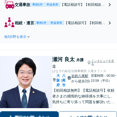
交通事故
【電話相談可】【初回相談無
事例1件
料金表有
料】【交通事故に特化】【整
形外科医と連携】【病院の紹
介・検査の手配可】「後遺障
相続・遺言
【電話相談可】【初回相談
事例1件
料金表有
害はお任せ！」交通事故はど
無料】【他士業と連携】
んな治療を受けるかで結果が
【セカンドオピニオン可】
大きく変わります。事故直後
他3分野を表示
不動産の絡む相続は、信頼
のご相談も可能。すぐにご連
できる不動産業者としっか
絡を！【セカンドオピニオン
りと査定をします。サラリ
可】
ーマン経験10年以上、さま
瀬河 良太
ざまな人の立場や気持ちが
弁護
インタビューを見
る
分かります。遺産分割や相
士
続放棄もお任せください。
はなぞの綜合法律事務所 八尾オフィス
大
八
近鉄八尾駅
営業時間：00:00~
阪
尾
|
23:59（平日）
から徒歩2分
府
市
【初回相談無料】【電話相談可】依頼
者さまの感情的な納得感を大事にし、
気持ちに寄り添って問題を解決いたし
ます「プライバシーには最大限配慮
し、秘密厳守を徹底」子の監護が関わ