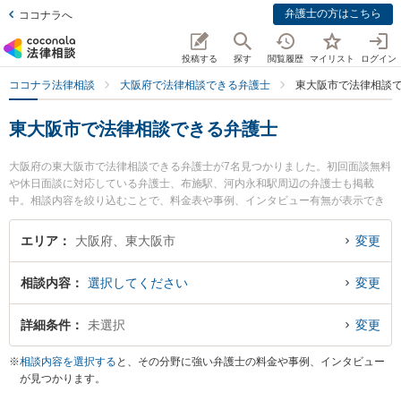
弁護士の方はこちら
ココナラへ
投稿する
探す
閲覧履歴
マイリスト
ログイン
ココナラ法律相談
大阪府で法律相談できる弁護士
東大阪市で法律相談
東大阪市で法律相談できる弁護士
大阪府の東大阪市で法律相談できる弁護士が7名見つかりました。初回面談無料
や休日面談に対応している弁護士、布施駅、河内永和駅周辺の弁護士も掲載
中。相談内容を絞り込むことで、料金表や事例、インタビュー有無が表示でき
ます。特に東大阪布施法律事務所の井上 亮介弁護士やベリーベスト法律事務所
東大阪布施オフィスの岡 洸樹弁護士、はなぞの綜合法律事務所の丸山 和彦弁護
エリア
大阪府、東大阪市
変更
士のプロフィール情報や弁護士費用、強みなどが注目されています。離婚や相
続、交通事故から不動産、ネットトラブル、企業法務まで幅広く取り扱う弁護
相談内容
選択してください
変更
士が多数。こんな法律相談をお持ちの方は是非ご利用ください。東大阪市で土
日や夜間に発生した不倫慰謝料トラブルを今すぐに弁護士に相談したい』『交
通事故の過失割合や後遺障害のトラブル解決の実績豊富な近くの弁護士を検索
詳細条件
未選択
変更
したい』『初回相談無料で自己破産や債務整理を法律相談できる東大阪市内の
弁護士に相談予約したい』などでお困りの相談者さんにおすすめです。
※
相談内容を選択する
と、その分野に強い弁護士の料金や事例、インタビュー
が見つかります。