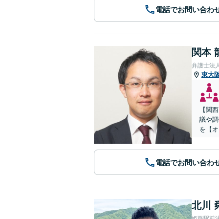
電話でお問い合わ
関本 
弁護士法
東大
【関西
議や調
を【オ
電話でお問い合わ
北川 
姫路駅前