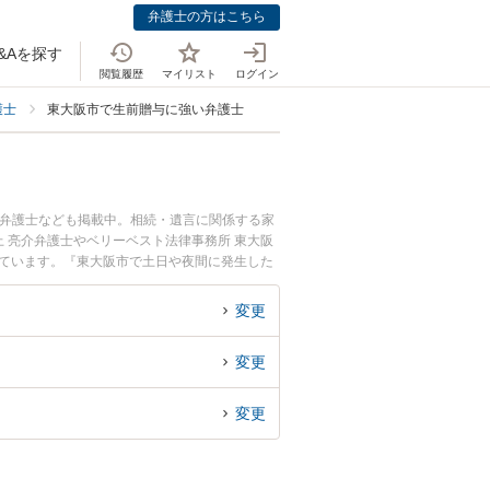
弁護士の方はこちら
&Aを探す
閲覧履歴
マイリスト
ログイン
護士
東大阪市で生前贈与に強い弁護士
つ弁護士なども掲載中。相続・遺言に関係する家
 亮介弁護士やベリーベスト法律事務所 東大阪
れています。『東大阪市で土日や夜間に発生した
相談無料で生前贈与を法律相談できる東大阪市内
変更
変更
変更