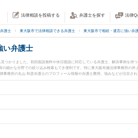
法律相談を投稿する
弁護士を探す
法律Q
弁護士
東大阪市で法律相談できる弁護士
東大阪市で相続・遺言に強い弁
強い弁護士
名見つかりました。初回面談無料や休日面談に対応している弁護士、解決事例を持
等の細かな分野での絞り込み検索もでき便利です。特に東大阪布施法律事務所の井上
法律事務所の丸山 和彦弁護士のプロフィール情報や弁護士費用、強みなどが注目さ
たい』『生前贈与のトラブル解決の実績豊富な近くの弁護士を検索したい』『初回
談者さんにおすすめです。