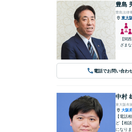
豊島 
豊島法律
東大
【関西
ざまな
電話でお問い合わ
中村 
東大阪布
大阪
【電話相
ど【相談
になりま