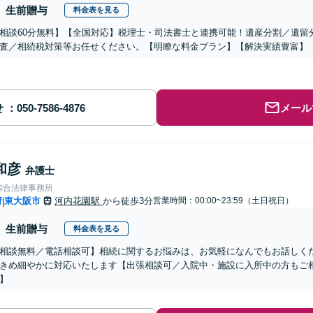
生前贈与
料金表を見る
相談60分無料】【全国対応】税理士・司法書士と連携可能！遺産分割／遺留
査／相続税対策等お任せください。【明瞭な料金プラン】【解決実績豊富】
せ
メール
和彦
弁護士
綜合法律事務所
府
東大阪市
河内花園駅
から徒歩3分
営業時間：00:00~23:59（土日祝日）
|
生前贈与
料金表を見る
相談無料／電話相談可】相続に関するお悩みは、お気軽になんでもお話しく
きめ細やかに対応いたします【出張相談可／入院中・施設に入所中の方もご
】