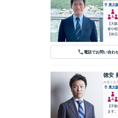
東大
【大阪
者や税
【休日
電話でお問い合わ
徳安 
弁護士法
東大
【不動
ます。