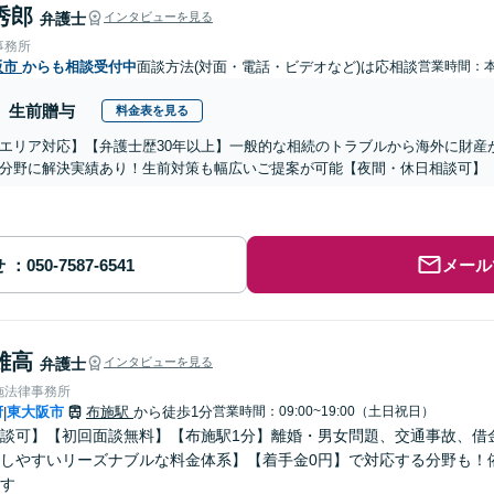
秀郎
弁護士
インタビューを見る
事務所
阪市
からも相談受付中
面談方法(対面・電話・ビデオなど)は応相談
営業時間：
生前贈与
料金表を見る
エリア対応】【弁護士歴30年以上】一般的な相続のトラブルから海外に財産
分野に解決実績あり！生前対策も幅広いご提案が可能【夜間・休日相談可】
せ
メール
雄高
弁護士
インタビューを見る
施法律事務所
府
東大阪市
布施駅
から徒歩1分
営業時間：09:00~19:00（土日祝日）
|
談可】【初回面談無料】【布施駅1分】離婚・男女問題、交通事故、借
しやすいリーズナブルな料金体系】【着手金0円】で対応する分野も！
す