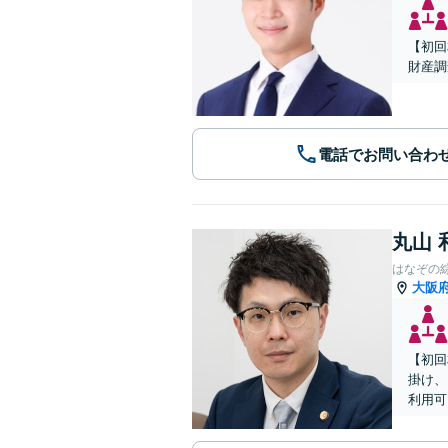
【初回
財産調
電話でお問い合わ
丸山 
はなぞの
大阪
【初回
掛け、
利用可