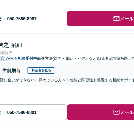
せ
メール
浩之
弁護士
律事務所
阪市
からも相談受付中
面談方法(対面・電話・ビデオなど)は応相談
営業時間：
生前贈与
料金表を見る
話し合いができない・揉めている方へ｜感情と関係性も整理する相続サポー
せ
メール