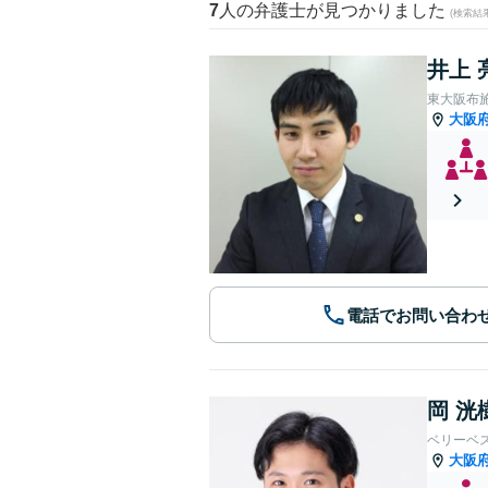
7
人の弁護士が見つかりました
(検索結
井上 
東大阪布
大阪
電話でお問い合わ
岡 洸
ベリーベ
大阪