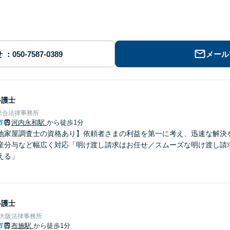
せ
メール
弁護士
総合法律事務所
市
河内永和駅
から徒歩1分
地家屋調査士の資格あり】依頼者さまの利益を第一に考え、迅速な解決
産分与など幅広く対応「明け渡し請求はお任せ／スムーズな明け渡し請
える」
弁護士
東大阪法律事務所
市
布施駅
から徒歩1分