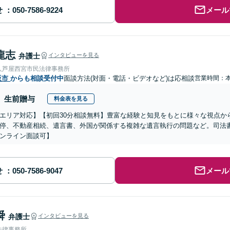
せ
メール
龍志
弁護士
インタビューを見る
人芦屋西宮市民法律事務所
阪市
からも相談受付中
面談方法(対面・電話・ビデオなど)は応相談
営業時間：
生前贈与
料金表を見る
エリア対応】【初回30分相談無料】豊富な経験と知見をもとに様々な視点か
停、不動産相続、遺言書、外国が関係する複雑な遺言執行の問題など。司法
ンライン面談可】
せ
メール
舜
弁護士
インタビューを見る
法律事務所