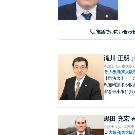
電話でお問い合わ
滝川 正明
弁護士法人東大阪
大阪府
東大阪
|
【司法書士・土
慰謝料請求や財
害を最小限に抑
黒田 充宏
弁護士法人i 本部
大阪府
東大阪
|