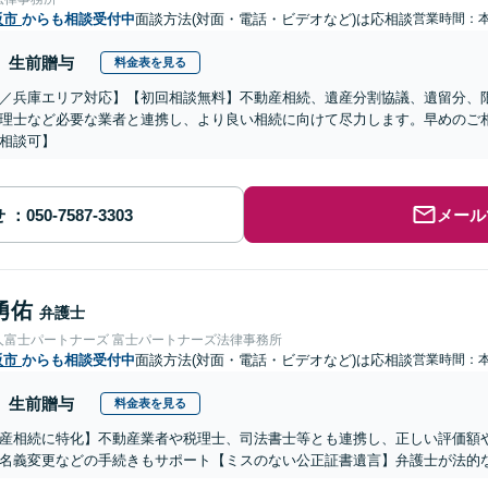
阪市
からも相談受付中
面談方法(対面・電話・ビデオなど)は応相談
営業時間：
生前贈与
料金表を見る
／兵庫エリア対応】【初回相談無料】不動産相続、遺産分割協議、遺留分、
理士など必要な業者と連携し、より良い相続に向けて尽力します。早めのご
相談可】
せ
メール
勇佑
弁護士
人富士パートナーズ 富士パートナーズ法律事務所
阪市
からも相談受付中
面談方法(対面・電話・ビデオなど)は応相談
営業時間：
生前贈与
料金表を見る
産相続に特化】不動産業者や税理士、司法書士等とも連携し、正しい評価額
名義変更などの手続きもサポート【ミスのない公正証書遺言】弁護士が法的