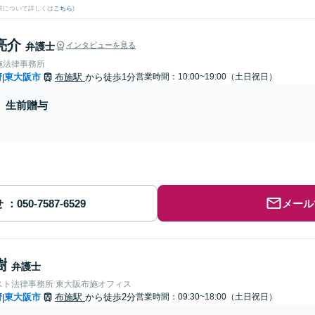
果について詳しくは
こちら
)
亮介
弁護士
インタビューを見る
施法律事務所
府
東大阪市
布施駅
から徒歩1分
営業時間：10:00~19:00（土日祝日）
|
生前贈与
せ
メール
樹
弁護士
スト法律事務所 東大阪布施オフィス
府
東大阪市
布施駅
から徒歩2分
営業時間：09:30~18:00（土日祝日）
|