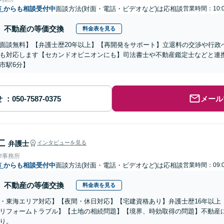
市
からも相談受付中
面談方法(対面・電話・ビデオなど)は応相談
営業時間：10:0
不動産の等価交換
料金表を見る
面談無料】【弁護士歴20年以上】【再開発をサポート】立退料の交渉や行政
も対応します【セカンドオピニオンにも】司法書士や不動産鑑定士などと連
市駅6分】
せ
メール
仁
弁護士
インタビューを見る
律事務所
市
からも相談受付中
面談方法(対面・電話・ビデオなど)は応相談
営業時間：09:0
不動産の等価交換
料金表を見る
・東海エリア対応】【夜間・休日対応】【宅建資格あり】弁護士歴16年以上
リフォームトラブル】【土地の相続問題】【境界、時効取得の問題】不動産
り。