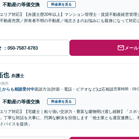
不動産の等価交換
料金表を見る
エリア対応】【弁護士歴20年以上】マンション管理士・賃貸不動産経営管理
不動産売買／所有者不明の不動産／地主さまのお悩みにも親身になって対応
せ
メール
拓也
弁護士
事務所
市
からも相談受付中
面談方法(対面・電話・ビデオなど)は応相談
営業時間：09:0
不動産の等価交換
料金表を見る
エリア対応】【宅建士｜粘り強い交渉力・豊富な建物明け渡し経験】「スポ
」丁寧な対話を大事に、円満な解決を目指します「他士業とも適宜連携し、
ドバイスを提供」