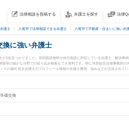
法律相談を投稿する
弁護士を探す
法律Q
弁護士
八尾市で法律相談できる弁護士
八尾市で不動産・住まいに強い弁
交換に強い弁護士
士が3名見つかりました。初回面談無料や休日面談に対応している弁護士、解決事
解除等の細かな分野での絞り込み検索もでき便利です。特に河原綜合法律事務所の河
フィスの瀬河 良太弁護士のプロフィール情報や弁護士費用、強みなどが注目されて
したい』『不動産の等価交換のトラブル解決の実績豊富な近くの弁護士を検索した
などでお困りの相談者さんにおすすめです。
等価交換