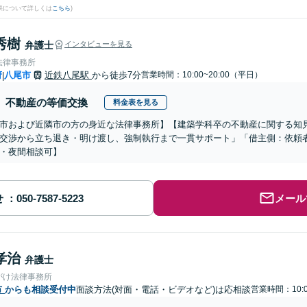
果について詳しくは
こちら
)
秀樹
弁護士
インタビューを見る
法律事務所
府
八尾市
近鉄八尾駅
から徒歩7分
営業時間：10:00~20:00（平日）
|
不動産の等価交換
料金表を見る
市および近隣市の方の身近な法律事務所】【建築学科卒の不動産に関する知
交渉から立ち退き・明け渡し、強制執行まで一貫サポート」「借主側：依頼
・夜間相談可】
せ
メール
孝治
弁護士
がけ法律事務所
市
からも相談受付中
面談方法(対面・電話・ビデオなど)は応相談
営業時間：10:0