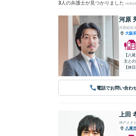
3
人の弁護士が見つかりました
(検索結
河原 
河原綜合
大阪
【八尾
主との
【休日
電話でお問い合わ
上田 
神戸さき
八尾