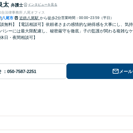
良太
弁護士
インタビューを見る
綜合法律事務所 八尾オフィス
府
八尾市
近鉄八尾駅
から徒歩2分
営業時間：00:00~23:59（平日）
|
談無料】【電話相談可】依頼者さまの感情的な納得感を大事にし、気持
バシーには最大限配慮し、秘密厳守を徹底」子の監護が関わる複雑なケ
休日・夜間相談可】
せ
メール