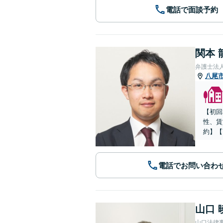
電話で面談予約
関本 
弁護士法
八尾
【初回
性、賃
約】【
電話でお問い合わ
山口 
山口法律