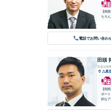
【関西
ちろん
電話でお問い合わ
田頭 
至道法律
八尾
【関西
ポート
的なア