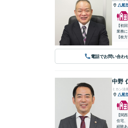
八尾
【初回
業務に
【枚方
電話でお問い合わ
中野 
ミカン法
八尾
【関西
住宅、
経験あ