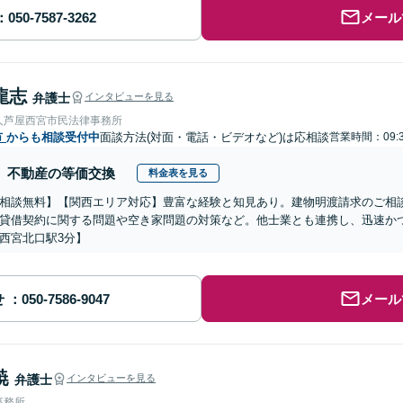
メール
龍志
弁護士
インタビューを見る
人芦屋西宮市民法律事務所
市
からも相談受付中
面談方法(対面・電話・ビデオなど)は応相談
営業時間：09:3
不動産の等価交換
料金表を見る
相談無料】【関西エリア対応】豊富な経験と知見あり。建物明渡請求のご相
貸借契約に関する問題や空き家問題の対策など。他士業とも連携し、迅速か
西宮北口駅3分】
せ
メール
暁
弁護士
インタビューを見る
事務所