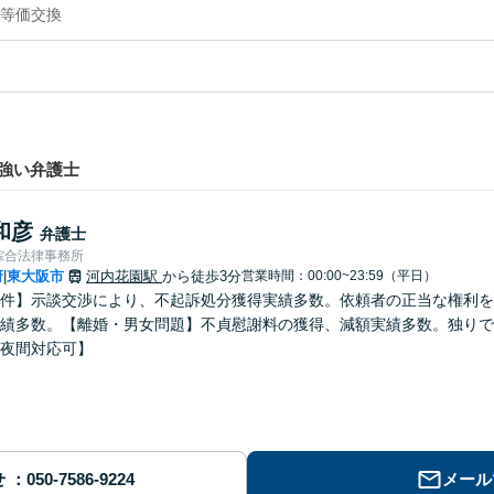
等価交換
強い弁護士
和彦
弁護士
綜合法律事務所
府
東大阪市
河内花園駅
から徒歩3分
営業時間：00:00~23:59（平日）
|
件】示談交渉により、不起訴処分獲得実績多数。依頼者の正当な権利を
績多数。【離婚・男女問題】不貞慰謝料の獲得、減額実績多数。独りで
夜間対応可】
せ
メール