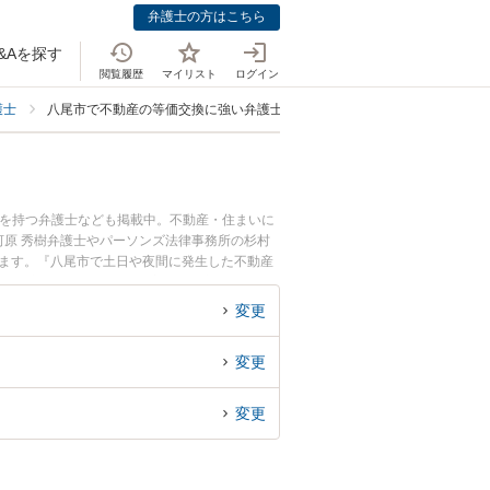
弁護士の方はこちら
&Aを探す
閲覧履歴
マイリスト
ログイン
護士
八尾市で不動産の等価交換に強い弁護士
例を持つ弁護士なども掲載中。不動産・住まいに
原 秀樹弁護士やパーソンズ法律事務所の杉村
います。『八尾市で土日や夜間に発生した不動産
い』『初回相談無料で不動産の等価交換を法律相
変更
変更
変更