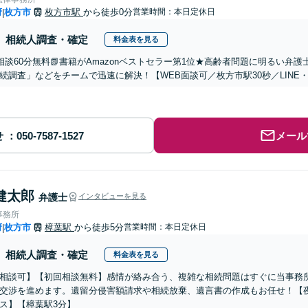
府
枚方市
枚方市駅
から徒歩0分
営業時間：本日定休日
|
相続人調査・確定
料金表を見る
相談60分無料📗書籍がAmazonベストセラー第1位★高齢者問題に明るい弁
続調査」などをチームで迅速に解決！【WEB面談可／枚方市駅30秒／LINE
せ
メール
健太郎
弁護士
インタビューを見る
事務所
府
枚方市
樟葉駅
から徒歩5分
営業時間：本日定休日
|
相続人調査・確定
料金表を見る
相談可】【初回相談無料】感情が絡み合う、複雑な相続問題はすぐに当事務
交渉を進めます。遺留分侵害額請求や相続放棄、遺言書の作成もお任せ！【
ス】【樟葉駅3分】