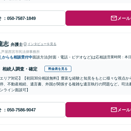
せ
メール
龍志
弁護士
インタビューを見る
人芦屋西宮市民法律事務所
市
からも相談受付中
面談方法(対面・電話・ビデオなど)は応相談
営業時間：本
相続人調査・確定
料金表を見る
エリア対応】【初回30分相談無料】豊富な経験と知見をもとに様々な視点か
停、不動産相続、遺言書、外国が関係する複雑な遺言執行の問題など。司法
ンライン面談可】
せ
メール