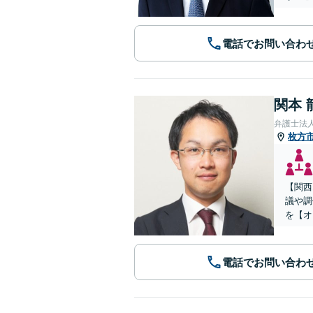
電話でお問い合わ
関本 
弁護士法
枚方
【関西
議や調
を【オ
電話でお問い合わ