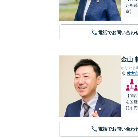
た相続
室】
電話でお問い合わ
金山 
かなやま
枚方
【関西
を的確
託す円
電話でお問い合わ