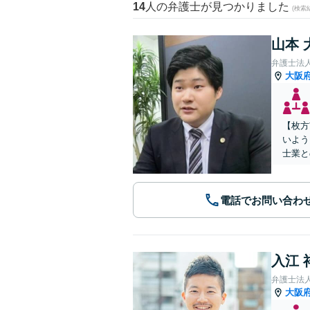
14
人の弁護士が見つかりました
(検索
山本 
弁護士法
大阪
【枚方
いよう
士業と
電話でお問い合わ
入江 
弁護士法
大阪