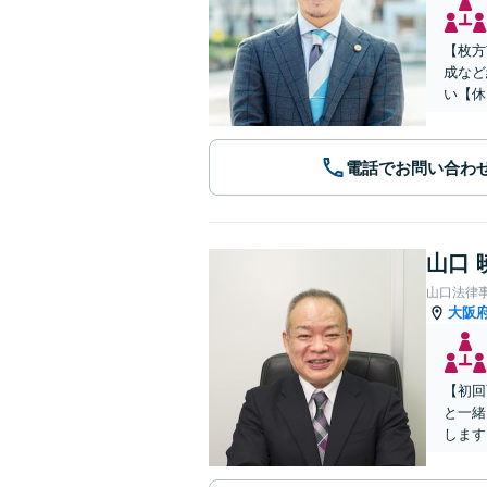
【枚方
成など
い【休
電話でお問い合わ
山口 
山口法律
大阪
【初回
と一緒
します