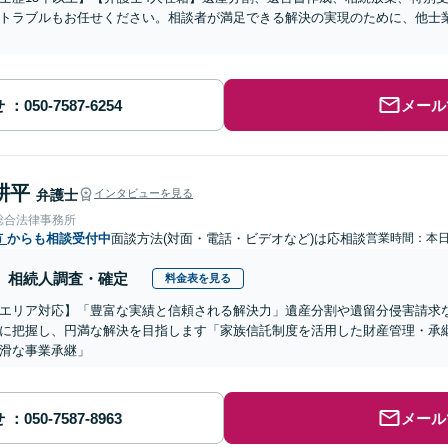
トラブルもお任せください。相談者が満足できる解決の実現のために、他士
せ
メール
耕平
弁護士
インタビューを見る
総合法律事務所
市
からも相談受付中
面談方法(対面・電話・ビデオなど)は応相談
営業時間：本
相続人調査・確定
料金表を見る
エリア対応】「豊富な実績と信頼される解決力」遺産分割や遺留分侵害請求
に把握し、円満な解決を目指します「家族信託制度を活用した財産管理・承
滑な事業承継」
せ
メール