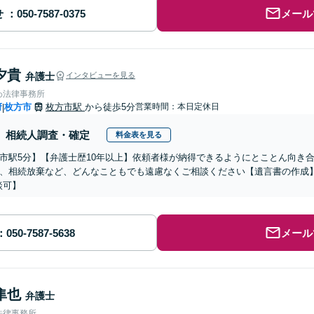
せ
メール
夕貴
弁護士
インタビューを見る
わ法律事務所
府
枚方市
枚方市駅
から徒歩5分
営業時間：本日定休日
|
相続人調査・確定
料金表を見る
市駅5分】【弁護士歴10年以上】依頼者様が納得できるようにとことん向き
、相続放棄など、どんなこともでも遠慮なくご相談ください【遺言書の作成】
談可】
メール
隼也
弁護士
法律事務所