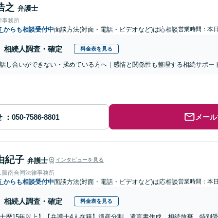
浩之
弁護士
律事務所
市
からも相談受付中
面談方法(対面・電話・ビデオなど)は応相談
営業時間：本
相続人調査・確定
料金表を見る
話し合いができない・揉めている方へ｜感情と関係性も整理する相続サポー
せ
メール
由紀子
弁護士
インタビューを見る
人阪南合同法律事務所
市
からも相談受付中
面談方法(対面・電話・ビデオなど)は応相談
営業時間：本
相続人調査・確定
料金表を見る
士歴15年以上】【弁護士4人在籍】遺産分割、遺言書作成、相続放棄、特別