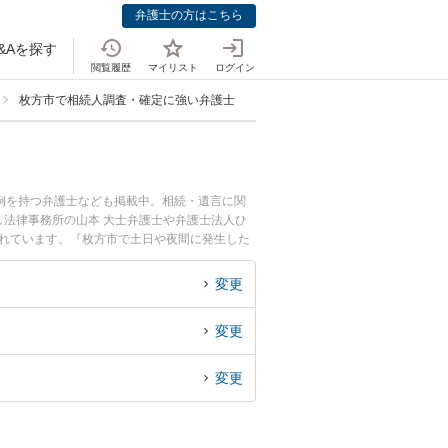
弁護士の方はこちら
&Aを探す
閲覧履歴
マイリスト
ログイン
枚方市で相続人調査・確定に強い弁護士
例を持つ弁護士なども掲載中。相続・遺言に関
法律事務所の山本 大士弁護士や弁護士法人ひ
されています。『枚方市で土日や夜間に発生した
索したい』『初回相談無料で相続人調査・確定を
変更
変更
変更