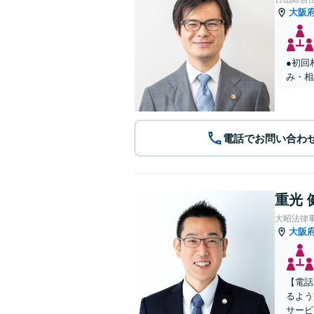
大阪
●初回
み・相
電話でお問い合わ
重光 
大昭法律
大阪
【電話
るよう
サービ