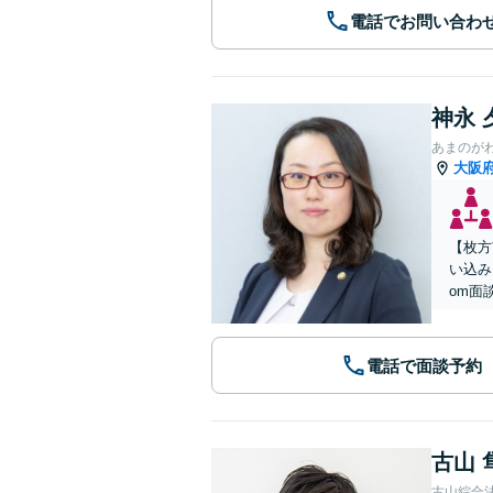
電話でお問い合わ
神永 
あまのが
大阪
【枚方
い込み
om面
電話で面談予約
古山 
古山綜合