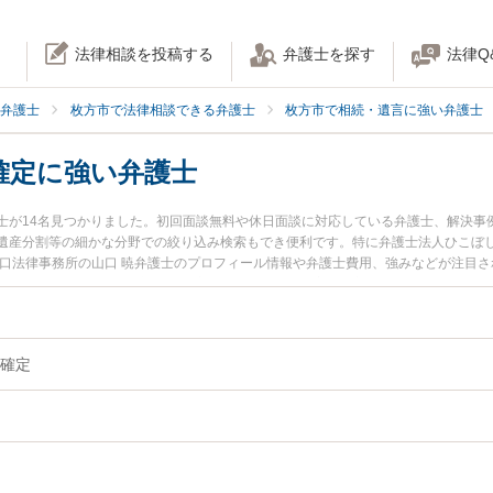
法律相談を投稿する
弁護士を探す
法律Q
弁護士
枚方市で法律相談できる弁護士
枚方市で相続・遺言に強い弁護士
確定に強い弁護士
士が14名見つかりました。初回面談無料や休日面談に対応している弁護士、解決事
遺産分割等の細かな分野での絞り込み検索もでき便利です。特に弁護士法人ひこぼし
山口法律事務所の山口 暁弁護士のプロフィール情報や弁護士費用、強みなどが注目
に相談したい』『相続人調査・確定のトラブル解決の実績豊富な近くの弁護士を検
たい』などでお困りの相談者さんにおすすめです。
確定