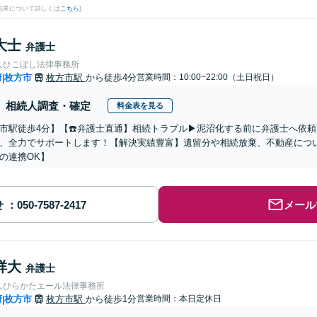
結果について詳しくは
こちら
)
大士
弁護士
人ひこぼし法律事務所
府
枚方市
枚方市駅
から徒歩4分
営業時間：10:00~22:00（土日祝日）
|
相続人調査・確定
料金表を見る
市駅徒歩4分】【☎️弁護士直通】相続トラブル▶︎泥沼化する前に弁護士へ依
、全力でサポートします！【解決実績豊富】遺留分や相続放棄、不動産につ
の連携OK】
せ
メール
祥大
弁護士
人ひらかたエール法律事務所
府
枚方市
枚方市駅
から徒歩1分
営業時間：本日定休日
|