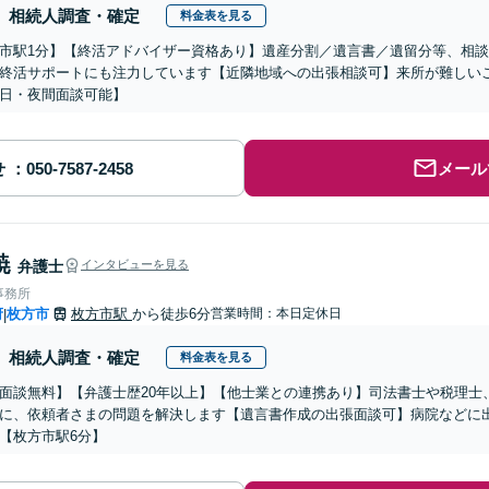
相続人調査・確定
料金表を見る
市駅1分】【終活アドバイザー資格あり】遺産分割／遺言書／遺留分等、相
終活サポートにも注力しています【近隣地域への出張相談可】来所が難しい
日・夜間面談可能】
せ
メール
暁
弁護士
インタビューを見る
事務所
府
枚方市
枚方市駅
から徒歩6分
営業時間：本日定休日
|
相続人調査・確定
料金表を見る
面談無料】【弁護士歴20年以上】【他士業との連携あり】司法書士や税理士
に、依頼者さまの問題を解決します【遺言書作成の出張面談可】病院などに
【枚方市駅6分】