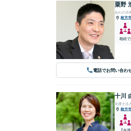
粟野 
あわの法
枚方
相続で
電話でお問い合わ
十川 
弁護士法
枚方
【弁護